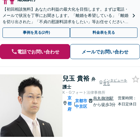
【初回相談無料】あなたの利益の最大化を目指します。まずは電話・
メールで状況を丁寧にお聞きします。「離婚を希望している」「離婚
を切り出された」「不貞の慰謝料請求をしたい」等お任せください。
【リーズナブルな料金設定】
事例を見る(2件)
料金表を見る
電話でお問い合わせ
メールでお問い合わせ
兒玉 貴裕
弁
インタビューを
見る
護士
K・Gフォート法律事務所
京
烏丸御池駅
営業時間：
京都市
都
|
本日定休日
から徒歩3分
中京区
府