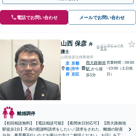
電話でお問い合わせ
メールでお問い合わせ
山西 保彦
弁
インタビューを
見る
護士
山西保彦法律事務所
西大路御池
営業時間：09:00
京
京都
~23:00（土日祝
都
市中
駅
から徒
|
府
京区
日）
歩1分
離婚調停
【初回相談無料】【電話相談可能】【夜間休日対応可】 【西大路御池
駅徒歩1分】不貞の慰謝料請求をしたい／請求をされた、離婚の財産
分与、養育費不払いなどお困りの方はご相談ください。お話しを丁寧