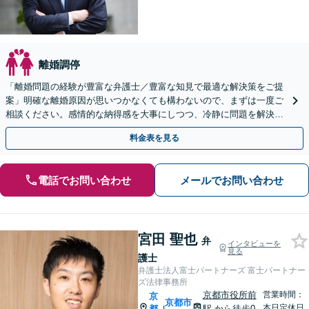
離婚調停
「離婚問題の経験が豊富な弁護士／豊富な知見で最適な解決策をご提
案」明確な離婚原因が思いつかなくても構わないので、まずは一度ご
相談ください。感情的な納得感を大事にしつつ、冷静に問題を解決
【休日・夜間面談あり】
料金表を見る
電話でお問い合わせ
メールでお問い合わせ
宮田 聖也
弁
インタビューを
見る
護士
弁護士法人富士パートナーズ 富士パートナー
ズ法律事務所
京都市役所前
営業時間：
京
京都市
本日定休日
都
駅
から徒歩0