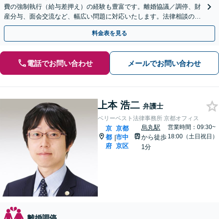
費の強制執行（給与差押え）の経験も豊富です。離婚協議／調停、財
産分与、面会交流など、幅広い問題に対応いたします。法律相談のみ
でもお気軽にご利用ください【京都市役所前駅1分】
料金表を見る
電話でお問い合わせ
メールでお問い合わせ
上本 浩二
弁護士
ベリーベスト法律事務所 京都オフィス
烏丸駅
営業時間：09:30~
京
京都
18:00（土日祝日）
都
市中
から徒歩
|
府
京区
1分
離婚調停