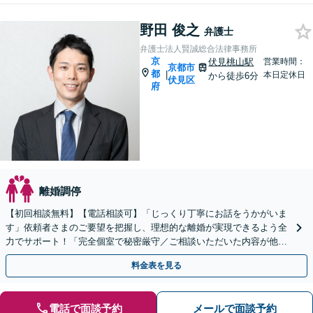
野田 俊之
弁護士
弁護士法人賢誠総合法律事務所
京
伏見桃山駅
営業時間：
京都市
都
|
本日定休日
から徒歩6分
伏見区
府
離婚調停
【初回相談無料】【電話相談可】「じっくり丁寧にお話をうかがいま
す」依頼者さまのご要望を把握し、理想的な離婚が実現できるよう全
力でサポート！「完全個室で秘密厳守／ご相談いただいた内容が他人
に聞かれる心配はありません」【休日・夜間相談可】
料金表を見る
電話で面談予約
メールで面談予約