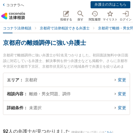
弁護士の方はこちら
ココナラへ
投稿する
探す
閲覧履歴
マイリスト
ログイン
ココナラ法律相談
京都府で法律相談できる弁護士
京都府で離婚・男女
京都府の離婚調停に強い弁護士
京都府で離婚調停に強い弁護士が92名見つかりました。初回面談無料や休日面
談に対応している弁護士、解決事例を持つ弁護士なども掲載中。さらに京都市
中京区や京都市下京区、京都市伏見区などの地域条件で弁護士を絞り込めま
す。離婚・男女問題に関係する財産分与や養育費、親権等の細かな分野での絞
り込み検索もでき便利です。特にアトム京都法律事務所の川﨑 聡介弁護士や弁
エリア
京都府
変更
護士法人本江法律事務所 京都オフィスの両角 駿弁護士、山西保彦法律事務所の
山西 保彦弁護士のプロフィール情報や弁護士費用、強みなどが注目されていま
相談内容
離婚・男女問題、調停
変更
す。『京都府で土日や夜間に発生した離婚調停のトラブルを今すぐに弁護士に
相談したい』『離婚調停のトラブル解決の実績豊富な近くの弁護士を検索した
い』『初回相談無料で離婚調停を法律相談できる京都府内の弁護士に相談予約
詳細条件
未選択
変更
したい』などでお困りの相談者さんにおすすめです。
92
人の弁護士が見つかりました
(検索結果について詳しくは
こちら
)