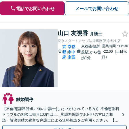
電話でお問い合わせ
メールでお問い合わせ
山口 友視香
弁護士
東京スタートアップ法律事務所 京都支店
京都市役所
営業時間：06:30
京
京都
~22:00（土日祝
都
市中
前駅
から徒
|
府
京区
日）
歩1分
離婚調停
【不倫/慰謝料請求に強い弁護士(したい方/されている方)】不倫慰謝料
トラブルの相談は毎月100件以上、慰謝料問題でお困りの方はご相
談・解決実績の豊富な弁護士による無料相談をご利用ください。【不
倫相談は初回0円】【京都府全域対応】