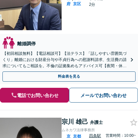
府
京区
2分
離婚調停
【初回相談無料】【電話相談可】【法テラス】「話しやすい雰囲気づ
くり」離婚における財産分与や不貞行為への慰謝料請求、生活費の請
求についてもご相談を。不倫の証拠集めもアドバイス可【夜間・休日
面談】【四条駅徒歩4分／五条駅徒歩2分】
料金表を見る
電話でお問い合わせ
メールでお問い合わせ
宗川 雄己
弁護士
ムネカワ法律事務所
四条駅
営業時間：10:00~
京
京都