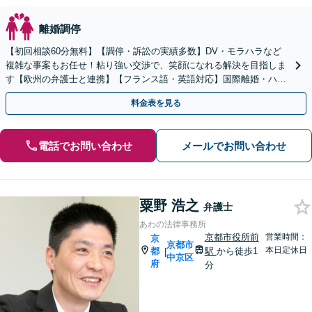
離婚調停
【初回相談60分無料】【調停・訴訟の実績多数】DV・モラハラなど
複雑な事案もお任せ！粘り強い交渉で、笑顔になれる解決を目指しま
す【欧州の弁護士と連携】【フランス語・英語対応】国際離婚・ハー
グ条約案件も円滑に支援【休日・夜間対応】【完全個室】
料金表を見る
電話でお問い合わせ
メールでお問い合わせ
粟野 浩之
弁護士
あわの法律事務所
京都市役所前
営業時間：
京
京都市
本日定休日
都
駅
から徒歩1
|
中京区
府
分