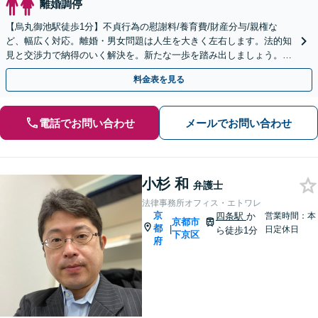
離婚調停
【烏丸御池駅徒歩1分】不貞行為の慰謝料/養育費/財産分与/親権な
ど、幅広く対応。離婚・男女問題は人生を大きく左右します。法的知
見と交渉力で納得のいく解決を。新たな一歩を踏み出しましょう。
【土日夜間対応】
料金表を見る
電話でお問い合わせ
メールでお問い合わせ
小杉 和
弁護士
法律事務所オフィス・エトワレ
京
四条駅
か
営業時間：本
京都市
都
|
日定休日
ら徒歩1分
下京区
府