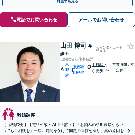
料金表を見る
電話でお問い合わせ
メールでお問い合わせ
山田 博司
弁
インタビューを
見る
護士
山科総合法律事務所
京
山科駅
か
営業時間：本
京都市
都
|
日定休日
ら徒歩2分
山科区
府
離婚調停
【山科駅2分】【電話相談・WEB面談可】「お悩みの初期段階からい
つでもご相談を」一緒に時間をかけて問題の本質を探り、真の原因を