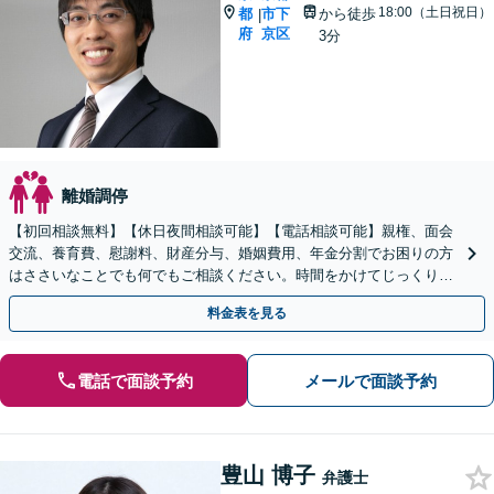
18:00（土日祝日）
都
市下
から徒歩
|
府
京区
3分
離婚調停
【初回相談無料】【休日夜間相談可能】【電話相談可能】親権、面会
交流、養育費、慰謝料、財産分与、婚姻費用、年金分割でお困りの方
はささいなことでも何でもご相談ください。時間をかけてじっくりと
お話を伺い、未来に向けての再出発をサポートいたします。
料金表を見る
電話で面談予約
メールで面談予約
豊山 博子
弁護士