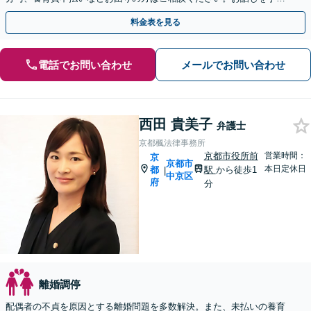
に聞き取り、最適な解決策を考え、迅速にご対応します。
料金表を見る
電話でお問い合わせ
メールでお問い合わせ
西田 貴美子
弁護士
京都楓法律事務所
京都市役所前
営業時間：
京
京都市
本日定休日
都
駅
から徒歩1
|
中京区
府
分
離婚調停
配偶者の不貞を原因とする離婚問題を多数解決。また、未払いの養育