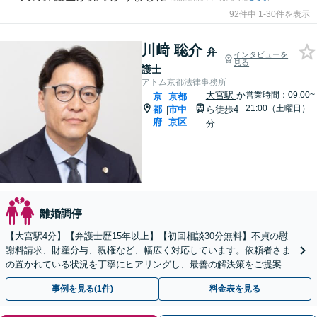
92件中 1-30件を表示
川﨑 聡介
弁
インタビューを
見る
護士
アトム京都法律事務所
大宮駅
か
営業時間：09:00~
京
京都
21:00（土曜日）
都
市中
ら徒歩4
|
府
京区
分
離婚調停
【大宮駅4分】【弁護士歴15年以上】【初回相談30分無料】不貞の慰
謝料請求、財産分与、親権など、幅広く対応しています。依頼者さま
の置かれている状況を丁寧にヒアリングし、最善の解決策をご提案し
ます。お悩みの際は、お気軽にご相談ください。
事例を見る(1件)
料金表を見る