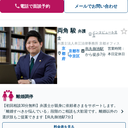
電話で面談予約
メールでお問い合わせ
両角 駿
弁護
インタビューを見
る
士
弁護士法人本江法律事務所 京都オフィス
京
烏丸御池駅
営業時間：
京都市
都
|
本日定休日
から徒歩7分
中京区
府
離婚調停
【初回相談30分無料】弁護士が親身に依頼者さまをサポートします。
「離婚すべきか悩んでいる」段階のご相談も大歓迎です。離婚以外の
選択肢もご提案できます【烏丸御池駅7分】
料金表を見る