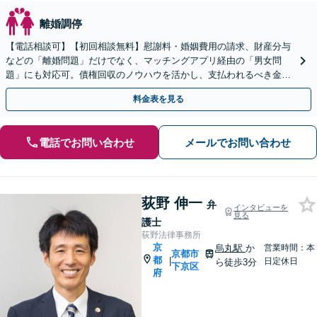
離婚調停
【電話相談可】【初回相談無料】慰謝料・婚姻費用の請求、財産分与
などの「離婚問題」だけでなく、マッチングアプリ経由の「男女問
題」にも対応可。債権回収のノウハウを活かし、支払われるべき金銭
を依頼者さまの方にお届けいたします
料金表を見る
電話でお問い合わせ
メールでお問い合わせ
荻野 伸一
弁
インタビューを
見る
護士
荻野法律事務所
京
烏丸駅
か
営業時間：本
京都市
都
|
日定休日
ら徒歩3分
下京区
府