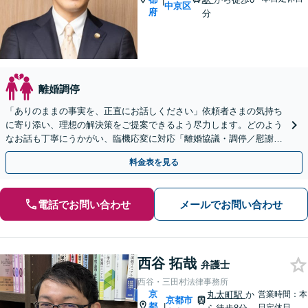
|
中京区
府
分
離婚調停
「ありのままの事実を、正直にお話しください」依頼者さまの気持ち
に寄り添い、理想の解決策をご提案できるよう尽力します。どのよう
なお話も丁寧にうかがい、臨機応変に対応「離婚協議・調停／慰謝料
請求／財産分与／親権／養育費／面会交流／婚姻費用など
料金表を見る
電話でお問い合わせ
メールでお問い合わせ
西谷 拓哉
弁護士
西谷・三田村法律事務所
京
丸太町駅
か
営業時間：本
京都市
都
|
日定休日