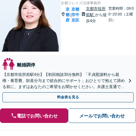
京都リレイズ法律事務所
京都市役所
営業時間：09:0
京
京都
0~20:00（土曜
都
市中
前駅
から徒
|
府
京区
日）
歩4分
離婚調停
【京都市役所前駅4分】【初回相談30分無料】「不貞慰謝料から親
権・養育費、財産分与まで総合的にサポート」おひとりで抱えて諦め
る前に、まずはあなたのご希望をお聞かせください。弁護士直通でお
問い合わせいただけるので、最短即日対応が可能です。
料金表を見る
電話でお問い合わせ
メールでお問い合わせ