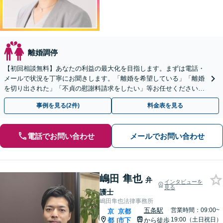
離婚調停
【初回相談無料】あなたの利益の最大化を目指します。まずは電話・
メールで状況を丁寧にお聞きします。「離婚を希望している」「離婚
を切り出された」「不貞の慰謝料請求をしたい」等お任せください。
【リーズナブルな料金設定】
事例を見る(2件)
料金表を見る
電話でお問い合わせ
メールでお問い合わせ
嶋田 隼也
弁
インタビューを
見る
護士
嶋田隼也法律事務所
五条駅
営業時間：09:00~
京
京都
19:00（土日祝日）
都
市下
から徒歩
|