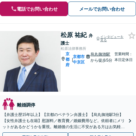
電話でお問い合わせ
メールでお問い合わせ
松原 祐紀
弁
インタビューを
見る
護士
松原法律事務所
京
烏丸御池駅
営業時間：
京都市
都
|
本日定休日
から徒歩5分
中京区
府
離婚調停
【弁護士歴15年以上】【京都のベテラン弁護士】【烏丸御池駅3分】
【女性弁護士も在籍】慰謝料／教育費／婚姻費用など。依頼者にメリ
ットがあるかどうかを重視。離婚後の生活に不安がある方はお気軽に
ご相談ください【完全個室あり】【初回相談30分無料】