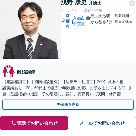
浅野 康史
弁護士
K・Gフォート法律事務所
京
烏丸御池駅
営業時間：
京都市
都
|
本日定休日
から徒歩3分
中京区
府
離婚調停
【電話相談可】【初回相談無料】【法テラス利用可】200件以上の相
談実績あり！20～60代まで幅広い年齢層に対応。お子さまに関する問
題（監護権者の指定・子の引渡し、認知、養育費）【夜間・休日面談
可】【完全個室】【子連れ相談可】【丸太町駅6分】
料金表を見る
電話でお問い合わせ
メールでお問い合わせ