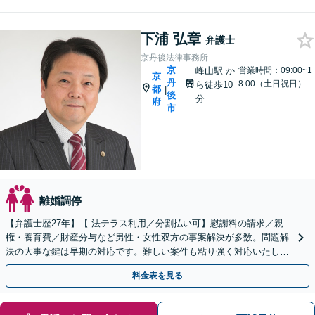
下浦 弘章
弁護士
京丹後法律事務所
京
峰山駅
か
営業時間：09:00~1
京
丹
8:00（土日祝日）
ら徒歩10
都
|
後
分
府
市
離婚調停
【弁護士歴27年】【 法テラス利用／分割払い可】慰謝料の請求／親
権・養育費／財産分与など男性・女性双方の事案解決が多数。問題解
決の大事な鍵は早期の対応です。難しい案件も粘り強く対応いたしま
す。【峰山駅から徒歩圏内】【兵庫県北部エリアも対応】
料金表を見る