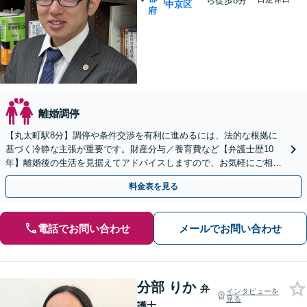
ら徒歩8分
中京区
府
離婚調停
【丸太町駅8分】調停や条件交渉を有利に進めるには、法的な根拠に
基づく冷静な主張が重要です。財産分与／養育費など【弁護士歴10
年】離婚後の生活を見据えてアドバイスしますので、お気軽にご相談
ください【初回相談３０分無料】【電話相談可】
料金表を見る
電話でお問い合わせ
メールでお問い合わせ
分部 りか
弁
インタビューを
見る
護士