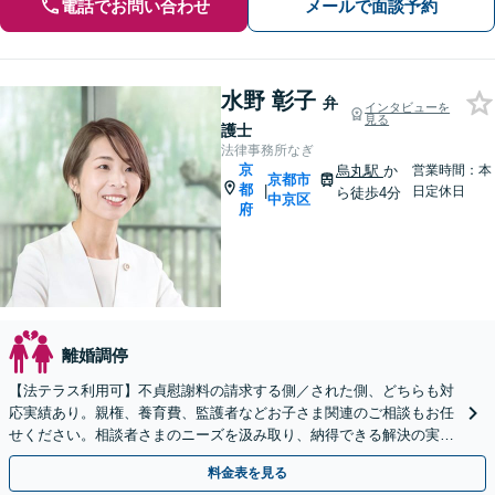
電話でお問い合わせ
メールで面談予約
水野 彰子
弁
インタビューを
見る
護士
法律事務所なぎ
京
烏丸駅
か
営業時間：本
京都市
都
|
日定休日
ら徒歩4分
中京区
府
離婚調停
【法テラス利用可】不貞慰謝料の請求する側／された側、どちらも対
応実績あり。親権、養育費、監護者などお子さま関連のご相談もお任
せください。相談者さまのニーズを汲み取り、納得できる解決の実現
を目指します【Web面談可】【初回相談無料】
料金表を見る