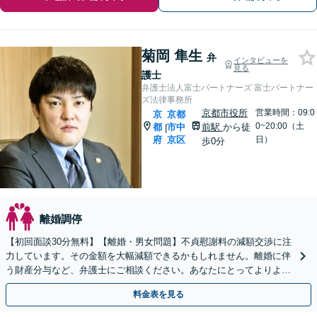
菊岡 隼生
弁
インタビューを
見る
護士
弁護士法人富士パートナーズ 富士パートナー
ズ法律事務所
京都市役所
営業時間：09:0
京
京都
0~20:00（土
都
市中
前駅
から徒
|
府
京区
日）
歩0分
離婚調停
【初回面談30分無料】【離婚・男女問題】不貞慰謝料の減額交渉に注
力しています。その金額を大幅減額できるかもしれません。離婚に伴
う財産分与など、弁護士にご相談ください。あなたにとってよりよい
方針をご提案いたします。【土日対応可能】
料金表を見る