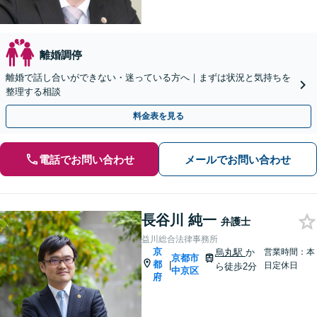
離婚調停
離婚で話し合いができない・迷っている方へ｜まずは状況と気持ちを
整理する相談
料金表を見る
電話でお問い合わせ
メールでお問い合わせ
長谷川 純一
弁護士
益川総合法律事務所
京
烏丸駅
か
営業時間：本
京都市
都
|
日定休日
ら徒歩2分
中京区
府