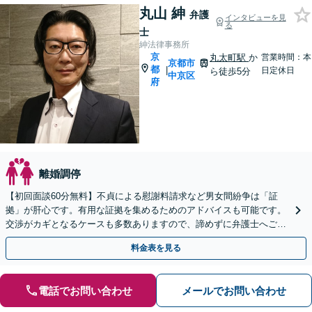
丸山 紳
弁護
インタビューを見
る
士
紳法律事務所
京
丸太町駅
か
営業時間：本
京都市
都
|
日定休日
ら徒歩5分
中京区
府
離婚調停
【初回面談60分無料】不貞による慰謝料請求など男女間紛争は「証
拠」が肝心です。有用な証拠を集めるためのアドバイスも可能です。
交渉がカギとなるケースも多数ありますので、諦めずに弁護士へご相
談ください【丸太町駅5分】【完全個室】【子連れ相談可】
料金表を見る
電話でお問い合わせ
メールでお問い合わせ