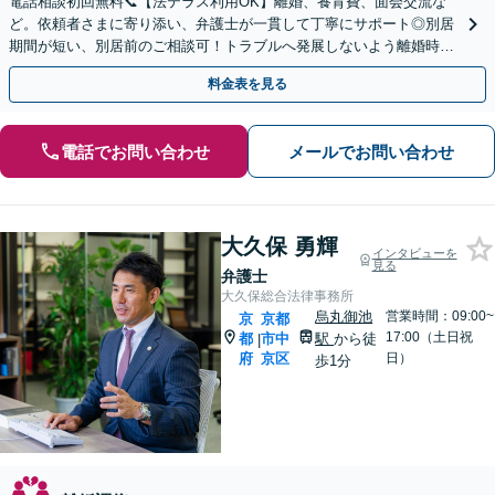
電話相談初回無料📞【法テラス利用OK】離婚、養育費、面会交流な
ど。依頼者さまに寄り添い、弁護士が一貫して丁寧にサポート◎別居
期間が短い、別居前のご相談可！トラブルへ発展しないよう離婚時の
取り決めもアドバイス。まずはお電話を【四条烏丸5分】
料金表を見る
電話でお問い合わせ
メールでお問い合わせ
大久保 勇輝
インタビューを
見る
弁護士
大久保総合法律事務所
烏丸御池
営業時間：09:00~
京
京都
17:00（土日祝
都
市中
駅
から徒
|
府
京区
日）
歩1分