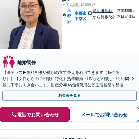
市民共同法律事務所
京
烏丸御池駅
営業時間：
京都市
都
|
本日定休日
から徒歩3分
中京区
府
離婚調停
【法テラス▶︎無料相談や費用の立て替えを利用できます（条件あ
り）】【女性からのご相談に特化】熟年離婚・DVなど相談しづらい問
題に丁寧に向き合います。財産分与や婚姻費用など生活基盤を見据
え、長期化する手続きにも伴走します。WEB面談可。
料金表を見る
電話でお問い合わせ
メールでお問い合わせ