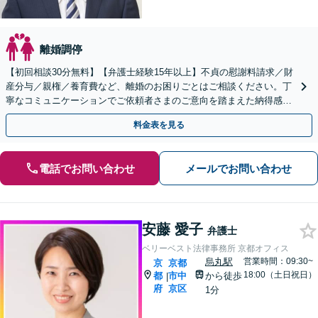
離婚調停
【初回相談30分無料】【弁護士経験15年以上】不貞の慰謝料請求／財
産分与／親権／養育費など、離婚のお困りごとはご相談ください。丁
寧なコミュニケーションでご依頼者さまのご意向を踏まえた納得感の
高い解決を目指します【烏丸駅3分】【Web面談可】
料金表を見る
電話でお問い合わせ
メールでお問い合わせ
安藤 愛子
弁護士
ベリーベスト法律事務所 京都オフィス
烏丸駅
営業時間：09:30~
京
京都
18:00（土日祝日）
都
市中
から徒歩
|
府
京区
1分