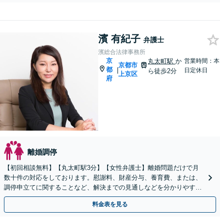
濱 有紀子
弁護士
濱総合法律事務所
京
丸太町駅
か
営業時間：本
京都市
都
|
日定休日
ら徒歩2分
上京区
府
離婚調停
【初回相談無料】【丸太町駅3分】【女性弁護士】離婚問題だけで月
数十件の対応をしております。慰謝料、財産分与、養育費、または、
調停申立てに関することなど、解決までの見通しなどを分かりやすい
言葉で丁寧にご説明します【完全個室】
料金表を見る