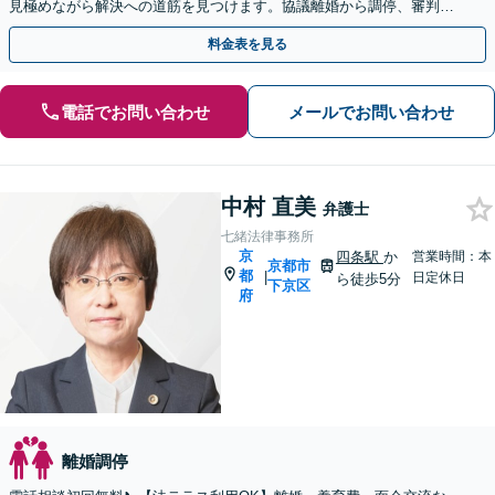
見極めながら解決への道筋を見つけます。協議離婚から調停、審判、
訴訟まで、離婚に関わる一連の手続きにすべて対応
料金表を見る
電話でお問い合わせ
メールでお問い合わせ
中村 直美
弁護士
七緒法律事務所
京
四条駅
か
営業時間：本
京都市
都
|
日定休日
ら徒歩5分
下京区
府
離婚調停