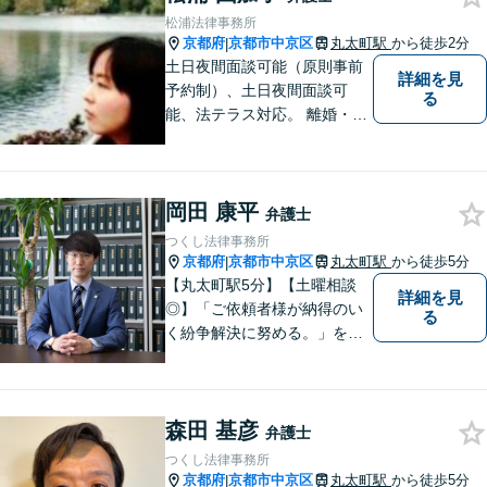
松浦法律事務所
京都府
京都市中京区
丸太町駅
から徒歩2分
|
土日夜間面談可能（原則事前
詳細を見
予約制）、土日夜間面談可
る
能、法テラス対応。 離婚・借
金（破産、個人再生等）・遺
産分割など個人の方のご相談
のほか、契約トラブルや雇用
岡田 康平
問題・クレーマー対応など事
弁護士
業者様にも広く対応しており
つくし法律事務所
ます。お気軽にご相談くださ
京都府
京都市中京区
丸太町駅
から徒歩5分
|
い。
【丸太町駅5分】【土曜相談
詳細を見
◎】「ご依頼者様が納得のい
る
く紛争解決に努める。」をモ
ットーに、一つ一つの事件に
丁寧に取り組みます。離婚・
相続問題や不動産関連の問
森田 基彦
題、中小企業関連法務で多数
弁護士
実績ございます。ぜひ皆様の
つくし法律事務所
お悩みをお聞かせください。
京都府
京都市中京区
丸太町駅
から徒歩5分
|