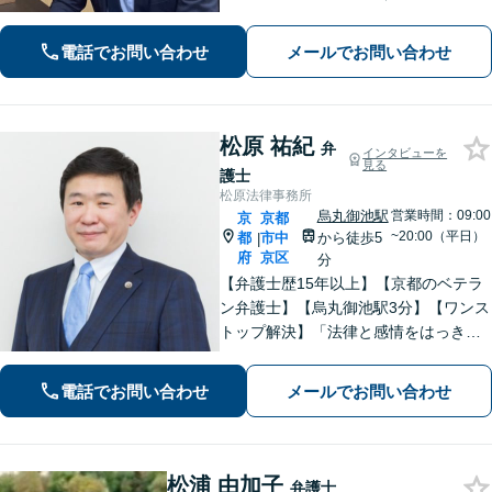
丸駅・京都市営地下鉄四条駅５番出口
徒歩４分、地下鉄五条駅１番出口徒歩
電話でお問い合わせ
メールでお問い合わせ
２分】丁寧にわかりやすく説明。オン
ラインなら全国対応可【夜間・休日面
談】
松原 祐紀
弁
インタビューを
見る
護士
松原法律事務所
烏丸御池駅
営業時間：09:00
京
京都
~20:00（平日）
都
市中
から徒歩5
|
府
京区
分
【弁護士歴15年以上】【京都のベテラ
ン弁護士】【烏丸御池駅3分】【ワンス
トップ解決】「法律と感情をはっきり
分けたスタイル」で問題解決へ。離婚
問題、新型コロナが原因の借金、不動
電話でお問い合わせ
メールでお問い合わせ
産問題なども幅広く対応【女性弁護士
も在籍】【初回相談30分無料】
松浦 由加子
弁護士