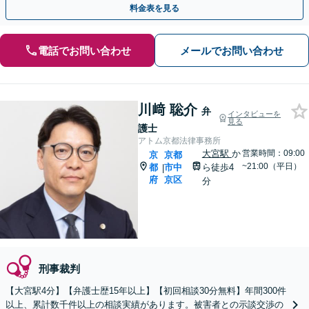
料金表を見る
電話でお問い合わせ
メールでお問い合わせ
川﨑 聡介
弁
インタビューを
見る
護士
アトム京都法律事務所
大宮駅
か
営業時間：09:00
京
京都
~21:00（平日）
都
市中
ら徒歩4
|
府
京区
分
刑事裁判
【大宮駅4分】【弁護士歴15年以上】【初回相談30分無料】年間300件
以上、累計数千件以上の相談実績があります。被害者との示談交渉の