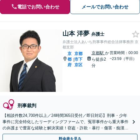
電話でお問い合わせ
メールでお問い合わせ
山本 洋夢
弁護士
弁護士法人あいち刑事事件総合法律事務所 京
都支部
京都駅
か
営業時間：00:00
京
京都
~23:59（平日）
都
市下
ら徒歩2
|
府
京区
分
刑事裁判
【相談件数24,700件以上／24時間365日受付／即日対応】刑事・少年
事件に完全特化したリーディングファームで、冤罪事件から重大事件
の弁護まで豊富な経験と解決実績！窃盗・詐欺・暴行・傷害・痴漢・
盗撮・薬物犯罪など幅広い分野に対応可能です！
料金表を見る