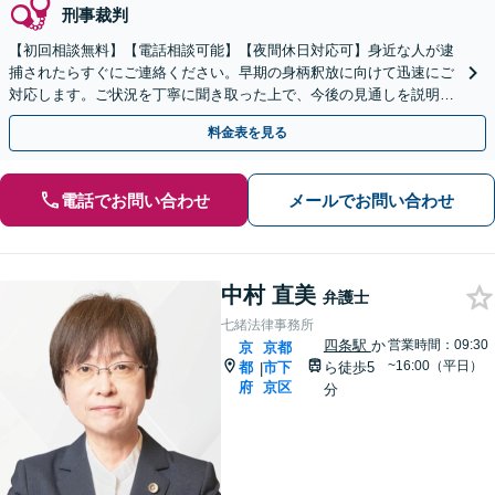
刑事裁判
【初回相談無料】【電話相談可能】【夜間休日対応可】身近な人が逮
捕されたらすぐにご連絡ください。早期の身柄釈放に向けて迅速にご
対応します。ご状況を丁寧に聞き取った上で、今後の見通しを説明し
ます。示談交渉などお任せください。
料金表を見る
電話でお問い合わせ
メールでお問い合わせ
中村 直美
弁護士
七緒法律事務所
四条駅
か
営業時間：09:30
京
京都
~16:00（平日）
都
市下
ら徒歩5
|
府
京区
分