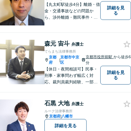
【丸太町駅徒歩4分】離婚・借
詳細を見
金・交通事故などの問題か
る
ら、渉外離婚・難民事件・医
療事故などの特殊な事案もご
相談ください。問題が大きく
なってしまう前のご相談をお
森元 宙斗
待ちしています。
弁護士
てらまち法律事務所
京都市役所前駅
から徒歩6
京都
京都市中京
|
府
区
分
【休日・夜間相談可】民事・
詳細を見
刑事・家事問わず幅広く対
る
応。裁判員裁判経験、一部無
罪獲得経験有。
石黒 大地
弁護士
ルーク法律事務所
京都府
八幡市
|
詳細を見る