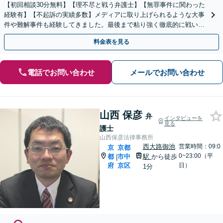
【初回相談30分無料】【理不尽と戦う弁護士】【無罪事件に関わった
経験有】【不起訴の実績多数】メディアに取り上げられるような大事
件や難解事件も経験してきました。最後まで粘り強く徹底的に戦いま
すので、ご相談ください【電話・メール・WEB相談可】
料金表を見る
電話でお問い合わせ
メールでお問い合わせ
山西 保彦
弁
インタビューを
見る
護士
山西保彦法律事務所
西大路御池
営業時間：09:0
京
京都
0~23:00（平
都
市中
駅
から徒歩
|
府
京区
日）
1分