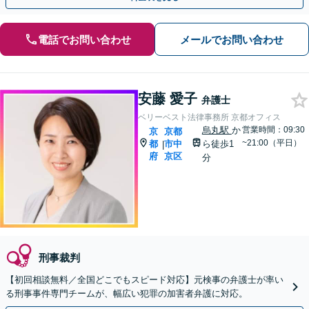
電話でお問い合わせ
メールでお問い合わせ
安藤 愛子
弁護士
ベリーベスト法律事務所 京都オフィス
烏丸駅
か
営業時間：09:30
京
京都
~21:00（平日）
都
市中
ら徒歩1
|
府
京区
分
刑事裁判
【初回相談無料／全国どこでもスピード対応】元検事の弁護士が率い
る刑事事件専門チームが、幅広い犯罪の加害者弁護に対応。