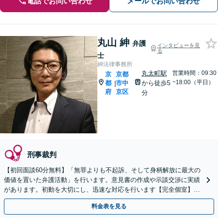
電話でお問い合わせ
メールでお問い合わせ
丸山 紳
弁護
インタビューを見
る
士
紳法律事務所
丸太町駅
営業時間：09:30
京
京都
~18:00（平日）
都
市中
から徒歩5
|
府
京区
分
刑事裁判
【初回面談60分無料】「無罪よりも不起訴、そして身柄解放に最大の
価値を置いた弁護活動」を行います。意見書の作成や示談交渉に実績
があります。初動を大切にし、迅速な対応を行います【完全個室】
【子連れ相談可】【丸太町駅5分】
料金表を見る