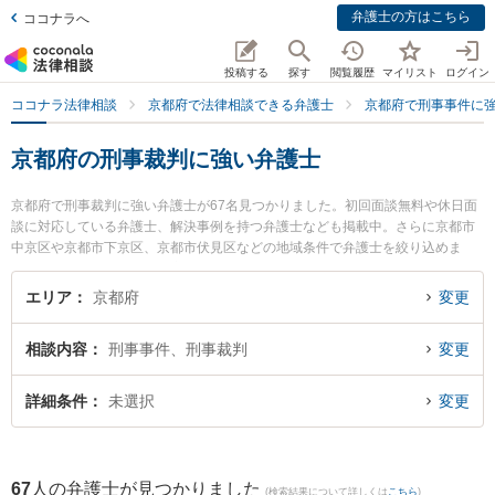
弁護士の方はこちら
ココナラへ
投稿する
探す
閲覧履歴
マイリスト
ログイン
ココナラ法律相談
京都府で法律相談できる弁護士
京都府で刑事事件に
京都府の刑事裁判に強い弁護士
京都府で刑事裁判に強い弁護士が67名見つかりました。初回面談無料や休日面
談に対応している弁護士、解決事例を持つ弁護士なども掲載中。さらに京都市
中京区や京都市下京区、京都市伏見区などの地域条件で弁護士を絞り込めま
す。刑事事件に関係する加害者側や少年犯罪、再犯・前科あり等の細かな分野
での絞り込み検索もでき便利です。特にベリーベスト法律事務所 京都オフィス
エリア
京都府
変更
の上本 浩二弁護士や紳法律事務所の丸山 紳弁護士、山科総合法律事務所の山田
博司弁護士のプロフィール情報や弁護士費用、強みなどが注目されています。
相談内容
刑事事件、刑事裁判
変更
『京都府で土日や夜間に発生した刑事裁判のトラブルを今すぐに弁護士に相談
したい』『刑事裁判のトラブル解決の実績豊富な近くの弁護士を検索したい』
『初回相談無料で刑事裁判を法律相談できる京都府内の弁護士に相談予約した
詳細条件
未選択
変更
い』などでお困りの相談者さんにおすすめです。
67
人の弁護士が見つかりました
(検索結果について詳しくは
こちら
)