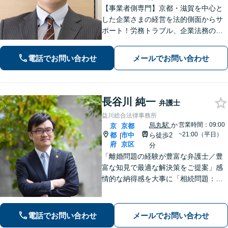
【事業者側専門】京都・滋賀を中心と
した企業さまの経営を法的側面からサ
ポート！労務トラブル、企業法務のご
相談はお任せください。あらゆる労務
問題への対応を中心に、その他中小企
電話でお問い合わせ
メールでお問い合わせ
業法務について豊富な経験がありま
す。【Web相談可】
長谷川 純一
弁護士
益川総合法律事務所
烏丸駅
か
営業時間：09:00
京
京都
~21:00（平日）
都
市中
ら徒歩2
|
府
京区
分
「離婚問題の経験が豊富な弁護士／豊
富な知見で最適な解決策をご提案」感
情的な納得感を大事に「相続問題：親
族間で揉めたくない」という不安に寄
り添う。相続人同士の関係にも配慮
し、きめ細やかに対応【夜間面談あ
電話でお問い合わせ
メールでお問い合わせ
り】