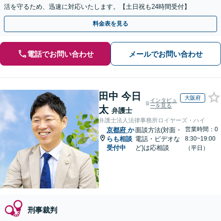
活を守るため、迅速に対応いたします。【土日祝も24時間受付】
料金表を見る
電話でお問い合わせ
メールでお問い合わせ
田中 今日
大阪府
インタビュ
ーを見る
太
弁護士
弁護士法人法律事務所ロイヤーズ・ハイ
営業時間：0
京都府
か
面談方法(対面・
らも相談
電話・ビデオな
8:30~19:00
受付中
ど)は応相談
（平日）
刑事裁判