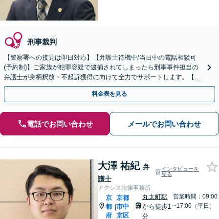
刑事裁判
【警察署への接見は即日対応】【弁護士待機中/当日中の電話相談可
(予約制)】ご家族が犯罪容疑で逮捕されてしまったら刑事事件担当の
弁護士が身柄釈放・不起訴獲得に向けて全力でサポートします。【毎
月100名以上の相談実績】【全国対応】
料金表を見る
電話でお問い合わせ
メールでお問い合わせ
大澤 祐紀
弁
インタビューを
見る
護士
アクシス法律事務所
丸太町駅
営業時間：09:00
京
京都
~17:00（平日）
都
市中
から徒歩1
|
府
京区
分