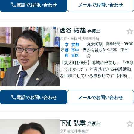
交換で最良なリーガルサービスを【夜
電話でお問い合わせ
メールでお問い合わせ
間・休日面談可】【完全個室】【丸太
町駅6分】
西谷 拓哉
弁護士
西谷・三田村法律事務所
丸太町駅
営業時間：09:30
京
京都
~17:30（平日）
都
市中
から徒歩8
|
府
京区
分
【丸太町駅8分】地域に根差し、「依頼
してよかった」と実感できる弁護活動
を目標にしている事務所です【不動
産・住まい】宅地建物取引士の試験に
合格、不動産分野の取扱実績あり【相
続・遺言】相談者さまに寄り添い、円
電話でお問い合わせ
メールでお問い合わせ
滑な相続を目指します
下浦 弘章
弁護士
京丹後法律事務所