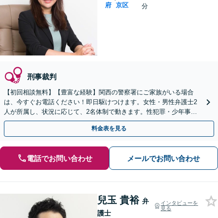
府
京区
分
刑事裁判
【初回相談無料】【豊富な経験】関西の警察署にご家族がいる場合
は、今すぐお電話ください！即日駆けつけます。女性・男性弁護士2
人が所属し、状況に応じて、2名体制で動きます。性犯罪・少年事件
など【完全個室】【休日・夜間は要相談】【丸太町駅3分】
料金表を見る
電話でお問い合わせ
メールでお問い合わせ
兒玉 貴裕
弁
インタビューを
見る
護士