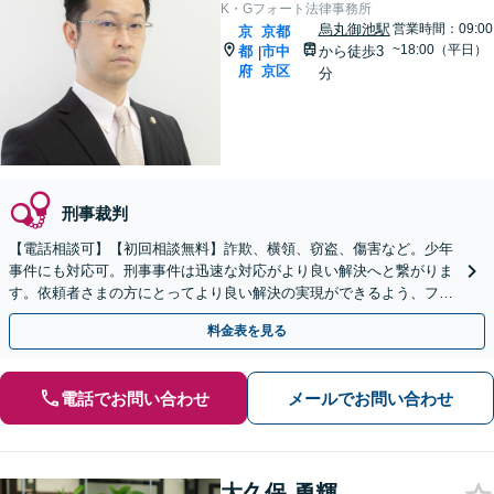
K・Gフォート法律事務所
烏丸御池駅
営業時間：09:00
京
京都
~18:00（平日）
都
市中
から徒歩3
|
府
京区
分
刑事裁判
【電話相談可】【初回相談無料】詐欺、横領、窃盗、傷害など。少年
事件にも対応可。刑事事件は迅速な対応がより良い解決へと繋がりま
す。依頼者さまの方にとってより良い解決の実現ができるよう、フッ
トワーク軽く誠意を持って対応いたします
料金表を見る
電話でお問い合わせ
メールでお問い合わせ
大久保 勇輝