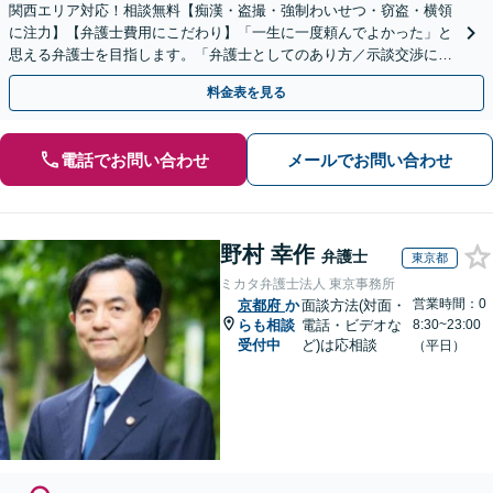
関西エリア対応！相談無料【痴漢・盗撮・強制わいせつ・窃盗・横領
に注力】【弁護士費用にこだわり】「一生に一度頼んでよかった」と
思える弁護士を目指します。「弁護士としてのあり方／示談交渉に義
を」「弁護士費用にこだわる」依頼者に寄り添った金額設定
料金表を見る
電話でお問い合わせ
メールでお問い合わせ
野村 幸作
弁護士
東京都
ミカタ弁護士法人 東京事務所
営業時間：0
京都府
か
面談方法(対面・
らも相談
電話・ビデオな
8:30~23:00
受付中
ど)は応相談
（平日）