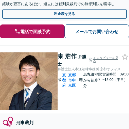
経験が豊富にあるほか、過去には裁判員裁判での無罪判決を獲得した
実績もあります。ぜひお任せください。
料金表を見る
電話で面談予約
メールでお問い合わせ
東 浩作
弁護
インタビューを見
る
士
弁護士法人本江法律事務所 京都オフィス
烏丸御池駅
営業時間：09:00
京
京都
~18:00（平日）
都
市中
から徒歩7
|
府
京区
分
刑事裁判