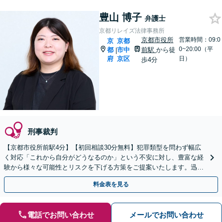
豊山 博子
弁護士
京都リレイズ法律事務所
京都市役所
営業時間：09:0
京
京都
0~20:00（平
都
市中
前駅
から徒
|
府
京区
日）
歩4分
刑事裁判
【京都市役所前駅4分】【初回相談30分無料】犯罪類型を問わず幅広
く対応「これから自分がどうなるのか」という不安に対し、豊富な経
験から様々な可能性とリスクを下げる方策をご提案いたします。迅速
なレスポンス体制で臨機応変に対応【休日・夜間相談可】
料金表を見る
電話でお問い合わせ
メールでお問い合わせ