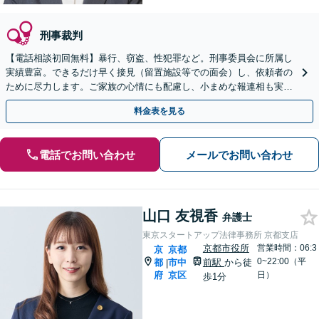
刑事裁判
【電話相談初回無料】暴行、窃盗、性犯罪など。刑事委員会に所属し
実績豊富。できるだけ早く接見（留置施設等での面会）し、依頼者の
ために尽力します。ご家族の心情にも配慮し、小まめな報連相も実
施。加害者の立ち直り支援も注力しています【四条烏丸5分】
料金表を見る
電話でお問い合わせ
メールでお問い合わせ
山口 友視香
弁護士
東京スタートアップ法律事務所 京都支店
京都市役所
営業時間：06:3
京
京都
0~22:00（平
都
市中
前駅
から徒
|
府
京区
日）
歩1分