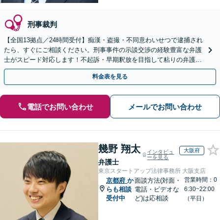
刑事裁判
【全国13拠点／24時間受付】痴漢・盗撮・不同意わいせつで逮捕され
たら、すぐにご相談ください。刑事事件の示談交渉の経験豊富な弁護
士がスピード対応します！不起訴・早期釈放を目指して粘りの弁護活
動を行います。
料金表を見る
電話でお問い合わせ
メールでお問い合わせ
幾野 翔太
大阪府
インタビュ
ーを見る
弁護士
東京スタートアップ法律事務所 大阪支店
営業時間：0
京都府
か
面談方法(対面・
らも相談
電話・ビデオな
6:30~22:00
受付中
ど)は応相談
（平日）