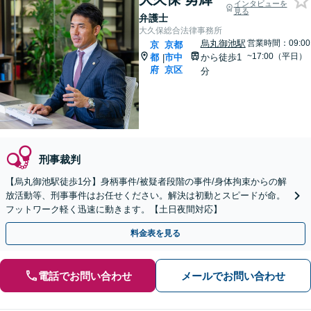
インタビューを
見る
弁護士
大久保総合法律事務所
烏丸御池駅
営業時間：09:00
京
京都
~17:00（平日）
都
市中
から徒歩1
|
府
京区
分
刑事裁判
【烏丸御池駅徒歩1分】身柄事件/被疑者段階の事件/身体拘束からの解
放活動等、刑事事件はお任せください。解決は初動とスピードが命。
フットワーク軽く迅速に動きます。【土日夜間対応】
料金表を見る
電話でお問い合わせ
メールでお問い合わせ