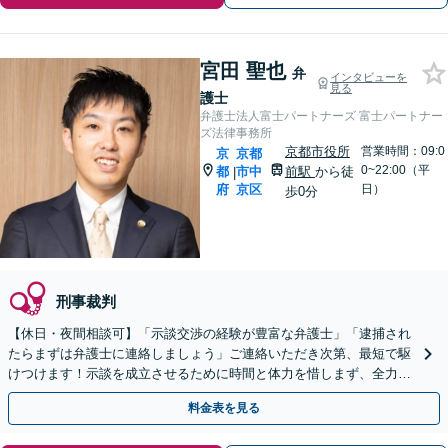
宮田 聖也
弁
インタビューを
見る
護士
弁護士法人富士パートナーズ 富士パートナー
ズ法律事務所
京都市役所
営業時間：09:0
京
京都
0~22:00（平
都
市中
前駅
から徒
|
府
京区
日）
歩0分
刑事裁判
【休日・夜間相談可】「示談交渉の経験が豊富な弁護士」「逮捕され
たらまずは弁護士に連絡しましょう」ご連絡いただき次第、最短で駆
けつけます！示談を成立させるために時間と体力を惜しまず、全力対
応「罪を犯した方の社会復帰を応援します／更生サポート」
料金表を見る