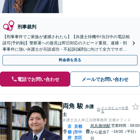
刑事裁判
【刑事事件でご家族が逮捕されたら】【弁護士待機中/当日中の電話相
談可(予約制)】警察署への接見は即日対応のスピード重視、逮捕・刑
事事件に強い弁護士が示談成功・不起訴(減刑)に向けて全力でサポー
トします。【加害者側の相談専門】
料金表を見る
電話でお問い合わせ
メールでお問い合わせ
両角 駿
弁護
インタビューを見
る
士
弁護士法人本江法律事務所 京都オフィス
烏丸御池駅
営業時間：09:00
京
京都
~18:00（平日）
都
市中
から徒歩7
|
府
京区
分