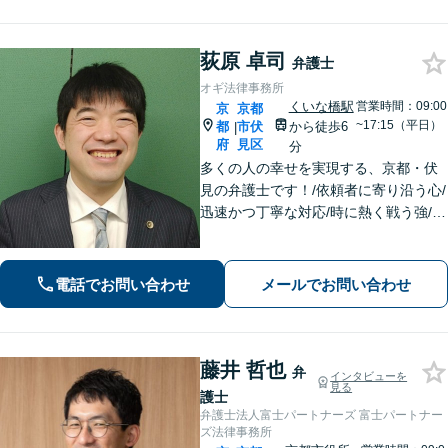
荻原 卓司
弁護士
オギ法律事務所
くいな橋駅
営業時間：09:00
京
京都
~17:15（平日）
都
市伏
から徒歩6
|
府
見区
分
多くの人の幸せを実現する、京都・伏
見の弁護士です！/依頼者に寄り沿う心/
迅速かつ丁寧な対応/時に熱く戦う強/解
決実績2000件以上
電話でお問い合わせ
メールでお問い合わせ
藤井 哲也
弁
インタビューを
見る
護士
弁護士法人富士パートナーズ 富士パートナー
ズ法律事務所