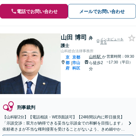
電話でお問い合わせ
メールでお問い合わせ
山田 博司
弁
インタビューを
見る
護士
山科総合法律事務所
山科駅
か
営業時間：09:30
京
京都
~17:30（平日）
都
市山
ら徒歩2
|
府
科区
分
刑事裁判
【山科駅2分】【電話相談・WEB面談可】【24時間以内に即日接見】
「示談交渉：双方が納得できる妥当な示談金での和解を目指します」
依頼者さまが不当な権利侵害を受けることがないよう、きめ細やかに
サポート！在宅事件でも、できるだけ早いご相談を