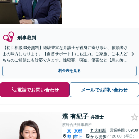
刑事裁判
【初回相談30分無料】経験豊富な弁護士が親身に寄り添い、依頼者さ
まの味方になります。【自首サポート】にも注力。ご家族、ご本人ど
ちらのご相談にも対応できます。性犯罪、窃盗、傷害など【烏丸御池
駅7分】
料金表を見る
電話でお問い合わせ
メールでお問い合わせ
濱 有紀子
弁護士
濱総合法律事務所
丸太町駅
営業時間：09:00
京
京都
~20:00（平日）
都
市上
から徒歩2
|