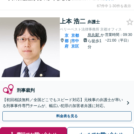
67件中 1-30件を表示
上本 浩二
弁護士
ベリーベスト法律事務所 京都オフィス
烏丸駅
か
営業時間：09:30
京
京都
~21:00（平日）
都
市中
ら徒歩1
|
府
京区
分
刑事裁判
【初回相談無料／全国どこでもスピード対応】元検事の弁護士が率い
る刑事事件専門チームが、幅広い犯罪の加害者弁護に対応。
料金表を見る