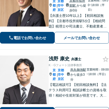
京都市役所
営業時間：09:0
京
京都
0~18:00（平
都
市中
前駅
から徒
|
府
京区
日）
歩0分
【弁護士歴10年以上】【初回相談無
料】【京都市役所前駅5分】【相続問
題】税理士や司法書士、不動産業者な
どとスムーズに連携し、解決へと導き
ます。遺産分割協議・調停・審判など
電話でお問い合わせ
メールでお問い合わせ
【債権回収】催促の電話から民事調
停、訴訟、強制執行までお任せくださ
い。
浅野 康史
弁護士
K・Gフォート法律事務所
烏丸御池駅
営業時間：09:00
京
京都
~18:00（平日）
都
市中
から徒歩3
|
府
京区
分
【電話相談可】【初回相談無料】【法
テラス利用可】相談診断士の資格を取
得！相続や生前対策が得意です。大阪
府出身で関西エリアで温かみのあるサ
ポートを心がける｜弁護士同士の意見