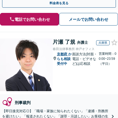
料金表を見る
電話でお問い合わせ
メールでお問い合わせ
片瀬 了規
弁護士
兵庫県
春田法律事務所 神戸オフィス
営業時間：0
京都府
か
面談方法(対面・
らも相談
電話・ビデオな
0:00~23:59
受付中
ど)は応相談
（平日）
刑事裁判
【即日接見対応◎】「職場・家族に知られたくない」「逮捕・刑務所
を避けたい」「報道されたくない」「謝罪・示談したい」お客様の生