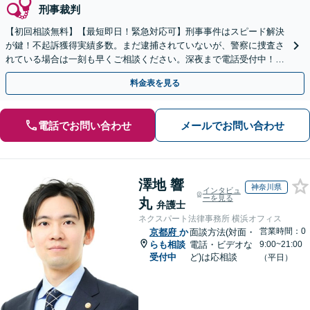
刑事裁判
【初回相談無料】【最短即日！緊急対応可】刑事事件はスピード解決
が鍵！不起訴獲得実績多数。まだ逮捕されていないが、警察に捜査さ
れている場合は一刻も早くご相談ください。深夜まで電話受付中！痴
漢／盗撮／のぞき／その他性犯罪など
料金表を見る
電話でお問い合わせ
メールでお問い合わせ
澤地 響
神奈川県
インタビュ
ーを見る
丸
弁護士
ネクスパート法律事務所 横浜オフィス
営業時間：0
京都府
か
面談方法(対面・
らも相談
電話・ビデオな
9:00~21:00
受付中
ど)は応相談
（平日）