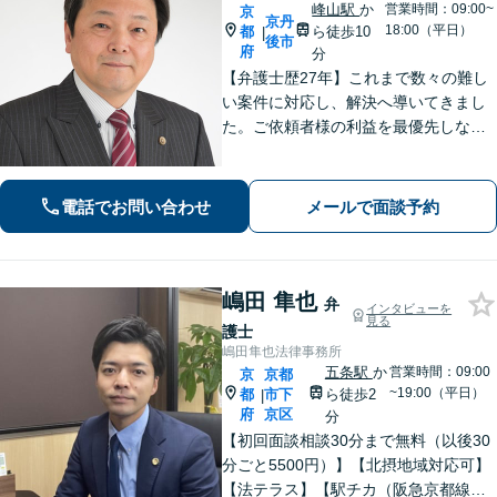
峰山駅
か
営業時間：09:00~
京
京丹
18:00（平日）
都
ら徒歩10
|
後市
府
分
【弁護士歴27年】これまで数々の難し
い案件に対応し、解決へ導いてきまし
た。ご依頼者様の利益を最優先しなが
ら、できるだけ早期に解決できるよ
う、柔軟かつ粘り強い姿勢で問題解決
に取り組みます。【峰山駅から徒歩圏
電話でお問い合わせ
メールで面談予約
内】【兵庫県北部エリアも対応】
嶋田 隼也
弁
インタビューを
見る
護士
嶋田隼也法律事務所
五条駅
か
営業時間：09:00
京
京都
~19:00（平日）
都
市下
ら徒歩2
|
府
京区
分
【初回面談相談30分まで無料（以後30
分ごと5500円）】【北摂地域対応可】
【法テラス】【駅チカ（阪急京都線烏