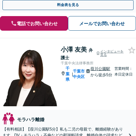
倫相談は初回0円】【千葉県全域対応】
料金表を見る
電話でお問い合わせ
メールでお問い合わせ
小澤 友美
弁
インタビューを
見る
護士
千葉中央法律事務所
千
葭川公園駅
営業時間：
千葉市
葉
|
本日定休日
から徒歩5分
中央区
県
モラハラ離婚
【有料相談】【葭川公園駅5分】私も二児の母親で、離婚経験があり
ます。DV・モラハラ・不倫などの慰謝料請求、離婚自体の請求など、