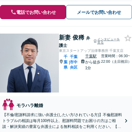
電話でお問い合わせ
メールでお問い合わせ
新妻 俊稀
弁
インタビューを
見る
護士
東京スタートアップ法律事務所 千葉支店
千葉駅
営業時間：06:30~
千
千葉
22:00（土日祝日）
葉
市中
から徒歩
|
県
央区
1分
モラハラ離婚
【不倫/慰謝料請求に強い弁護士(したい方/されている方)】不倫慰謝料
トラブルの相談は毎月100件以上、慰謝料問題でお困りの方はご相
談・解決実績の豊富な弁護士による無料相談をご利用ください。【不