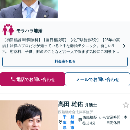
モラハラ離婚
【初回相談1時間無料】【当日相談可】【松戸駅徒歩3分】【25年の実
績】法律のプロだけが知っている上手な離婚テクニック。新しい生
活、慰謝料、子供、財産のことなどお一人で悩まず気軽にご相談下さ
い。女性側／男性側／熟年離婚など弁護経験豊富です。
料金表を見る
電話でお問い合わせ
メールでお問い合わせ
髙田 雄佑
弁護士
西船橋総合法律事務所
千
船
西船橋駅
から
営業時間：本
葉
橋
|
日定休日
徒歩4分
県
市