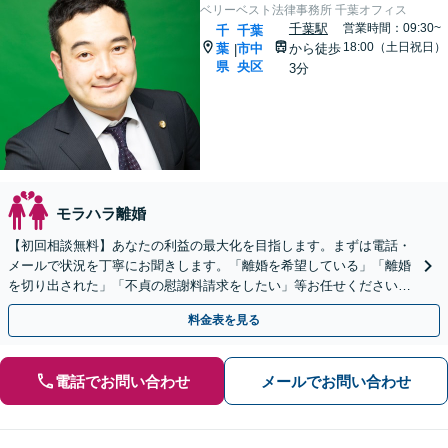
ベリーベスト法律事務所 千葉オフィス
千葉駅
営業時間：09:30~
千
千葉
18:00（土日祝日）
葉
市中
から徒歩
|
県
央区
3分
モラハラ離婚
【初回相談無料】あなたの利益の最大化を目指します。まずは電話・
メールで状況を丁寧にお聞きします。「離婚を希望している」「離婚
を切り出された」「不貞の慰謝料請求をしたい」等お任せください。
【リーズナブルな料金設定】
料金表を見る
電話でお問い合わせ
メールでお問い合わせ