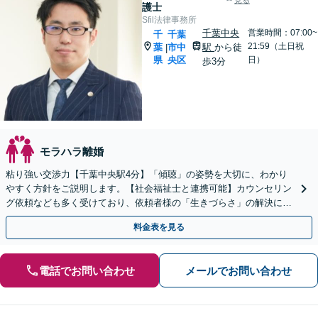
見る
護士
Sfil法律事務所
千葉中央
営業時間：07:00~
千
千葉
21:59（土日祝
葉
市中
駅
から徒
|
県
央区
日）
歩3分
モラハラ離婚
粘り強い交渉力【千葉中央駅4分】「傾聴」の姿勢を大切に、わかり
やすく方針をご説明します。【社会福祉士と連携可能】カウンセリン
グ依頼なども多く受けており、依頼者様の「生きづらさ」の解決に役
立っております。元塾講師・お子様に関するご相談も注力
料金表を見る
電話でお問い合わせ
メールでお問い合わせ