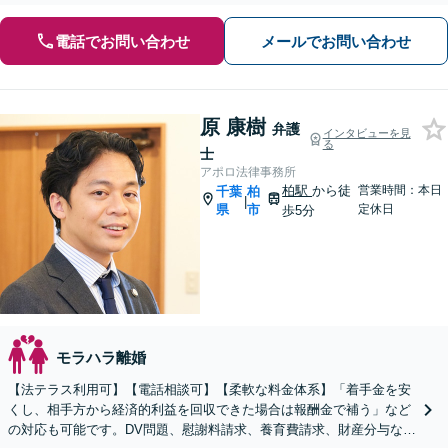
電話でお問い合わせ
メールでお問い合わせ
原 康樹
弁護
インタビューを見
る
士
アポロ法律事務所
柏駅
から徒
営業時間：本日
千葉
柏
|
県
市
定休日
歩5分
モラハラ離婚
【法テラス利用可】【電話相談可】【柔軟な料金体系】「着手金を安
くし、相手方から経済的利益を回収できた場合は報酬金で補う」など
の対応も可能です。DV問題、慰謝料請求、養育費請求、財産分与など