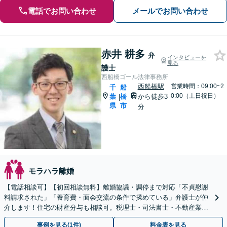
電話でお問い合わせ
メールでお問い合わせ
赤井 耕多
弁
インタビューを
見る
護士
西船橋ゴール法律事務所
西船橋駅
営業時間：09:00~2
千
船
0:00（土日祝日）
葉
橋
から徒歩3
|
県
市
分
モラハラ離婚
【電話相談可】【初回相談無料】離婚協議・調停まで対応「不貞慰謝
料請求された」「養育費・面会交流の条件で揉めている」弁護士が仲
介します！住宅の財産分与も相談可。税理士・司法書士・不動産業者
と連携してサポート【夜間・休日面談可】【西船橋駅3分】
事例を見る(1件)
料金表を見る