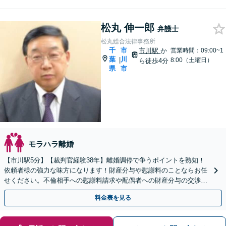
松丸 伸一郎
弁護士
松丸総合法律事務所
千
市
市川駅
か
営業時間：09:00~1
葉
川
|
8:00（土曜日）
ら徒歩4分
県
市
モラハラ離婚
【市川駅5分】【裁判官経験38年】離婚調停で争うポイントを熟知！
依頼者様の強力な味方になります！財産分与や慰謝料のことならお任
せください。不倫相手への慰謝料請求や配偶者への財産分与の交渉も
対応できます。【初回面談無料】【夜間・休日対応可】
料金表を見る