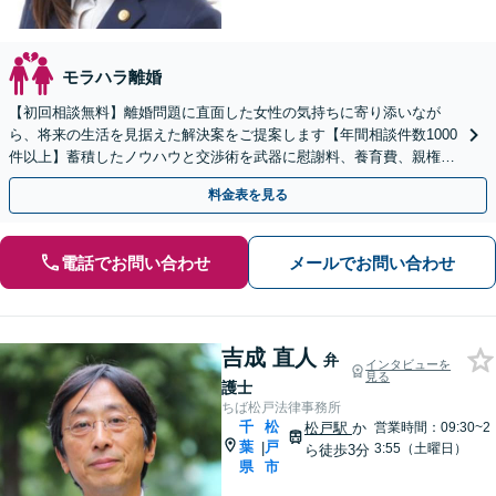
モラハラ離婚
【初回相談無料】離婚問題に直面した女性の気持ちに寄り添いなが
ら、将来の生活を見据えた解決案をご提案します【年間相談件数1000
件以上】蓄積したノウハウと交渉術を武器に慰謝料、養育費、親権な
どの獲得を目指します【夜間・休日面談可】
料金表を見る
電話でお問い合わせ
メールでお問い合わせ
吉成 直人
弁
インタビューを
見る
護士
ちば松戸法律事務所
千
松
松戸駅
か
営業時間：09:30~2
葉
戸
|
3:55（土曜日）
ら徒歩3分
県
市