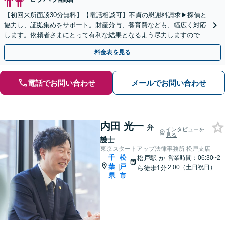
【初回来所面談30分無料】【電話相談可】不貞の慰謝料請求▶︎探偵と
協力し、証拠集めをサポート。財産分与、養育費なども、幅広く対応
します。依頼者さまにとって有利な結果となるよう尽力しますので、
ぜひお任せください【本千葉駅10分・県庁前駅4分】
料金表を見る
電話でお問い合わせ
メールでお問い合わせ
内田 光一
弁
インタビューを
見る
護士
東京スタートアップ法律事務所 松戸支店
千
松
松戸駅
か
営業時間：06:30~2
葉
戸
|
2:00（土日祝日）
ら徒歩1分
県
市