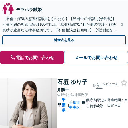
モラハラ離婚
【不倫・浮気の慰謝料請求をされたら】【当日中の相談可(予約制)】
不倫問題の相談は毎月100件以上、慰謝料請求された側の交渉・解決
実績が豊富な法律事務所です。【不倫相談は初回0円】【電話相談で
ご契約まで対応可/来所不要】
料金表を見る
電話でお問い合わせ
メールでお問い合わせ
石垣 ゆり子
インタビューを
見る
弁護士
佐野総合法律事務所
千
県庁前駅
か
営業時間：本
千葉市
葉
|
日定休日
ら徒歩4分
中央区
県