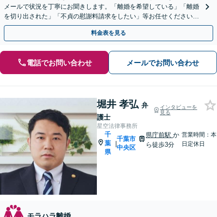
メールで状況を丁寧にお聞きします。「離婚を希望している」「離婚
を切り出された」「不貞の慰謝料請求をしたい」等お任せください。
【リーズナブルな料金設定】
料金表を見る
電話でお問い合わせ
メールでお問い合わせ
堀井 孝弘
弁
インタビューを
見る
護士
星空法律事務所
千
県庁前駅
か
営業時間：本
千葉市
葉
|
日定休日
ら徒歩3分
中央区
県
モラハラ離婚