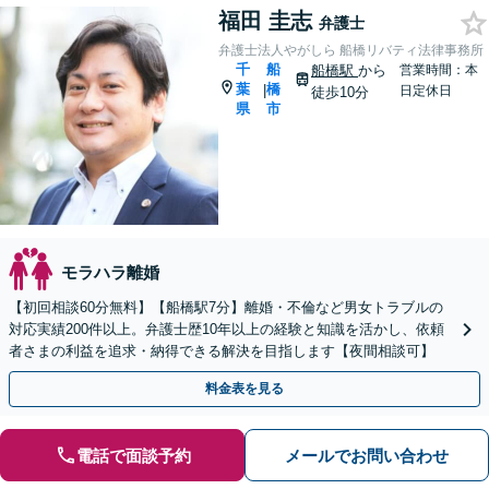
福田 圭志
弁護士
弁護士法人やがしら 船橋リバティ法律事務所
千
船
船橋駅
から
営業時間：本
葉
橋
|
日定休日
徒歩10分
県
市
モラハラ離婚
【初回相談60分無料】【船橋駅7分】離婚・不倫など男女トラブルの
対応実績200件以上。弁護士歴10年以上の経験と知識を活かし、依頼
者さまの利益を追求・納得できる解決を目指します【夜間相談可】
料金表を見る
電話で面談予約
メールでお問い合わせ