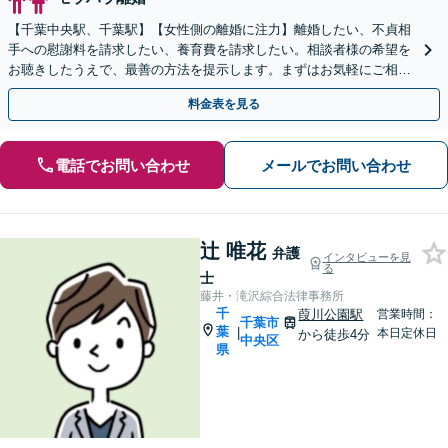
【千葉中央駅、千葉駅】【女性側の離婚に注力】離婚したい、不貞相
手への慰謝料を請求したい、養育費を請求したい。相談者様の希望を
お聴きしたうえで、最善の方法を提示します。まずはお気軽にご相談
ください【午後5時以降、休日相談可】
料金表を見る
電話でお問い合わせ
メールでお問い合わせ
辻 唯花
弁護
インタビューを見
る
士
藤井・滝沢綜合法律事務所
千
葭川公園駅
営業時間：
千葉市
葉
|
本日定休日
から徒歩4分
中央区
県