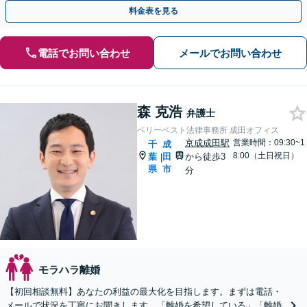
ご相談ください【柏駅5分】
料金表を見る
電話でお問い合わせ
メールでお問い合わせ
森 克浩
弁護士
ベリーベスト法律事務所 成田オフィス
京成成田駅
営業時間：09:30~1
千
成
8:00（土日祝日）
葉
田
から徒歩3
|
県
市
分
モラハラ離婚
【初回相談無料】あなたの利益の最大化を目指します。まずは電話・
メールで状況を丁寧にお聞きします。「離婚を希望している」「離婚