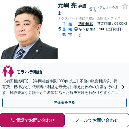
元嶋 亮
弁護
インタビューを見
る
士
ネクスパート法律事務所 西船橋オフィス
西船橋駅
営業時間：09:00~2
千
船
1:00（土日祝日）
葉
橋
から徒歩4
|
県
市
分
モラハラ離婚
【初回相談0円】【年間相談件数1000件以上】不倫の慰謝料請求、養
育費、親権など、依頼者の利益を最優先に考えた攻めの弁護を行いま
す。経験豊富な弁護士がご希望に沿った解決方針をわかりやすくご提
案します。お気軽にお問合せ下さい。
料金表を見る
電話でお問い合わせ
メールでお問い合わせ