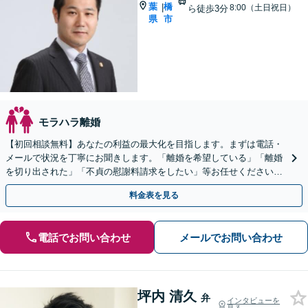
葉
橋
|
8:00（土日祝日）
ら徒歩3分
県
市
モラハラ離婚
【初回相談無料】あなたの利益の最大化を目指します。まずは電話・
メールで状況を丁寧にお聞きします。「離婚を希望している」「離婚
を切り出された」「不貞の慰謝料請求をしたい」等お任せください。
【リーズナブルな料金設定】
料金表を見る
電話でお問い合わせ
メールでお問い合わせ
坪内 清久
弁
インタビューを