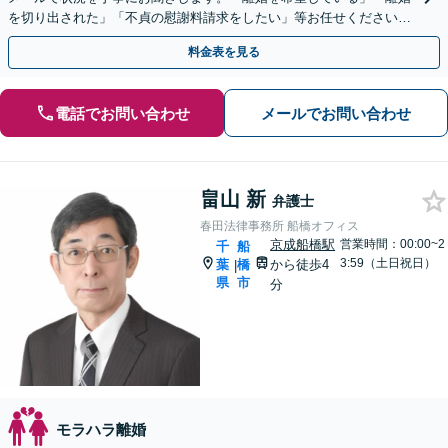
を切り出された」「不貞の慰謝料請求をしたい」等お任せください。
【リーズナブルな料金設定】
料金表を見る
電話でお問い合わせ
メールでお問い合わせ
畠山 新
弁護士
春田法律事務所 船橋オフィス
京成船橋駅
営業時間：00:00~2
千
船
3:59（土日祝日）
葉
橋
から徒歩4
|
県
市
分
モラハラ離婚