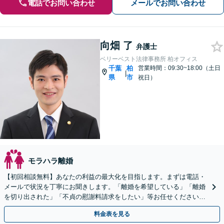
電話でお問い合わせ
メールでお問い合わせ
向畑 了
弁護士
ベリーベスト法律事務所 柏オフィス
千葉
柏
営業時間：09:30~18:00（土日
|
県
市
祝日）
モラハラ離婚
【初回相談無料】あなたの利益の最大化を目指します。まずは電話・
メールで状況を丁寧にお聞きします。「離婚を希望している」「離婚
を切り出された」「不貞の慰謝料請求をしたい」等お任せください。
【リーズナブルな料金設定】
料金表を見る