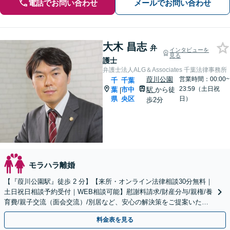
電話でお問い合わせ
メールでお問い合わせ
大木 昌志
弁
インタビューを
見る
護士
弁護士法人ALG＆Associates 千葉法律事務所
葭川公園
営業時間：00:00~
千
千葉
23:59（土日祝
葉
市中
駅
から徒
|
県
央区
日）
歩2分
モラハラ離婚
【『葭川公園駅』徒歩 2 分】【来所・オンライン法律相談30分無料｜
土日祝日相談予約受付｜WEB相談可能】慰謝料請求/財産分与/親権/養
育費/親子交流（面会交流）/別居など、安心の解決策をご提案いたし
ます
料金表を見る