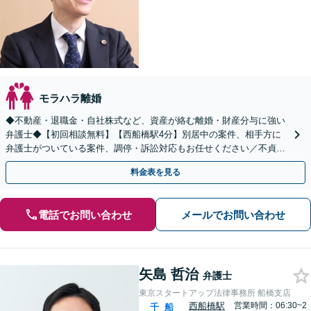
モラハラ離婚
◆不動産・退職金・自社株式など、資産が絡む離婚・財産分与に強い
弁護士◆【初回相談無料】【西船橋駅4分】別居中の案件、相手方に
弁護士がついている案件、調停・訴訟対応もお任せください／不貞慰
謝料の被請求側＜着手金無料＞【夜間・土日相談◎】
料金表を見る
電話でお問い合わせ
メールでお問い合わせ
矢島 哲治
弁護士
東京スタートアップ法律事務所 船橋支店
西船橋駅
営業時間：06:30~2
千
船