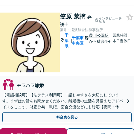
笠原 菜摘
弁
インタビューを
見る
護士
藤井・滝沢綜合法律事務所
千
葭川公園駅
営業時間：
千葉市
葉
|
本日定休日
から徒歩4分
中央区
県
モラハラ離婚
【電話相談可】【法テラス利用可】「話しやすさを大切にしていま
す。まずはお話をお聞かせください」離婚後の生活を見据えたアドバ
イスをします。財産分与、親権、面会交流などにも対応【夜間・休日
面談】【子連れ相談可】【葭川公園駅5分】
料金表を見る