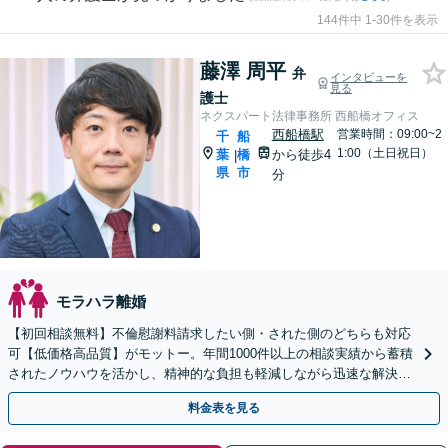
144件中 1-30件を表示
藤澤 周平
弁
インタビューを
見る
護士
ネクスパート法律事務所 西船橋オフィス
西船橋駅
営業時間：09:00~2
千
船
1:00（土日祝日）
葉
橋
から徒歩4
|
県
市
分
モラハラ離婚
【初回相談無料】不倫慰謝料請求したい側・された側のどちらも対応
可【低価格高品質】がモットー。年間1000件以上の相談実績から蓄積
されたノウハウを活かし、精神的な負担も軽減しながら迅速な解決を
目指します。【休日・夜間相談あり】【ビデオ面談可】
料金表を見る