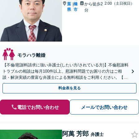
2:00（土日祝日）
葉
橋
から徒歩2
|
県
市
分
モラハラ離婚
【不倫/慰謝料請求に強い弁護士(したい方/されている方)】不倫慰謝料
トラブルの相談は毎月100件以上、慰謝料問題でお困りの方はご相
談・解決実績の豊富な弁護士による無料相談をご利用ください。【不
倫相談は初回0円】 【千葉県全域対応】
料金表を見る
電話でお問い合わせ
メールでお問い合わせ
阿萬 芳郎
弁護士