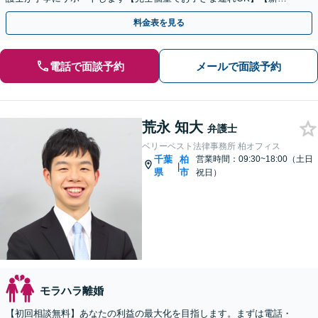
ケ谷駅5分】
料金表を見る
電話で面談予約
メールで面談予約
荒永 知大
弁護士
ベリーベスト法律事務所 柏オフィス
千葉
柏
営業時間：09:30~18:00（土日
|
県
市
祝日）
モラハラ離婚
【初回相談無料】あなたの利益の最大化を目指します。まずは電話・