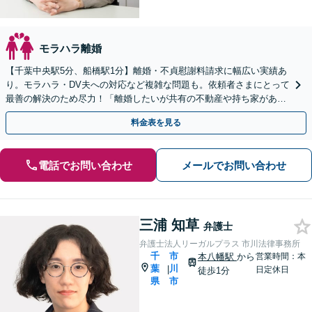
モラハラ離婚
【千葉中央駅5分、船橋駅1分】離婚・不貞慰謝料請求に幅広い実績あ
り。モラハラ・DV夫への対応など複雑な問題も。依頼者さまにとって
最善の解決のため尽力！「離婚したいが共有の不動産や持ち家があ
る」などのご相談もお任せ【初回来所相談30分無料】
料金表を見る
電話でお問い合わせ
メールでお問い合わせ
三浦 知草
弁護士
弁護士法人リーガルプラス 市川法律事務所
千
市
本八幡駅
から
営業時間：本
葉
川
|
日定休日
徒歩1分
県
市