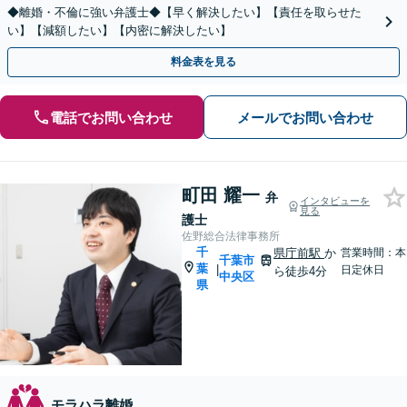
◆離婚・不倫に強い弁護士◆【早く解決したい】【責任を取らせた
い】【減額したい】【内密に解決したい】
料金表を見る
電話でお問い合わせ
メールでお問い合わせ
町田 耀一
弁
インタビューを
見る
護士
佐野総合法律事務所
千
県庁前駅
か
営業時間：本
千葉市
葉
|
日定休日
ら徒歩4分
中央区
県
モラハラ離婚