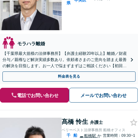
中央区
県
モラハラ離婚
【千葉県最大規模の法律事務所】【弁護士経験20年以上】離婚／財産
分与／親権など解決実績多数あり。依頼者さまのご意向を踏まえ最善
の解決を目指します。お一人で悩まずまずはご相談ください【初回来
所相談無料】【電話・web面談可】【千葉中央駅5分】
料金表を見る
電話でお問い合わせ
メールでお問い合わせ
髙橋 怜生
弁護士
ベリーベスト法律事務所 船橋オフィス
千
船
船橋駅
か
営業時間：09:30~1