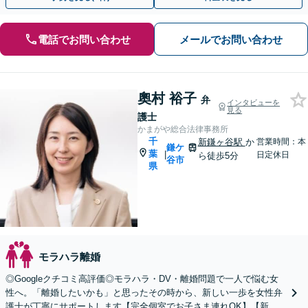
電話でお問い合わせ
メールでお問い合わせ
奧村 裕子
弁
インタビューを
見る
護士
かまがや総合法律事務所
千
新鎌ヶ谷駅
か
営業時間：本
鎌ケ
葉
|
日定休日
ら徒歩5分
谷市
県
モラハラ離婚
◎Googleクチコミ高評価◎モラハラ・DV・離婚問題で一人で悩む女
性へ。「離婚したいかも」と思ったその時から、新しい一歩を女性弁
護士が丁寧にサポートします【完全個室でお子さま連れOK】【新鎌