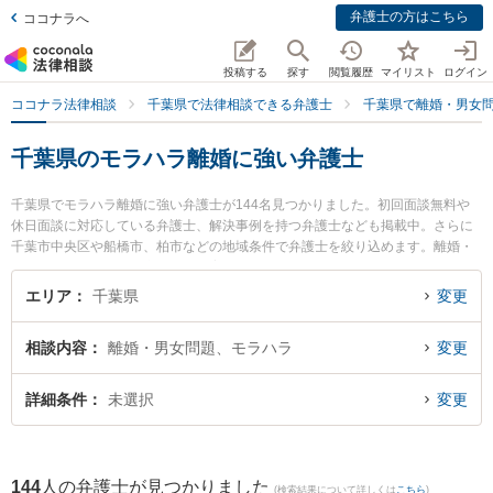
弁護士の方はこちら
ココナラへ
投稿する
探す
閲覧履歴
マイリスト
ログイン
ココナラ法律相談
千葉県で法律相談できる弁護士
千葉県で離婚・男女
千葉県のモラハラ離婚に強い弁護士
千葉県でモラハラ離婚に強い弁護士が144名見つかりました。初回面談無料や
休日面談に対応している弁護士、解決事例を持つ弁護士なども掲載中。さらに
千葉市中央区や船橋市、柏市などの地域条件で弁護士を絞り込めます。離婚・
男女問題に関係する財産分与や養育費、親権等の細かな分野での絞り込み検索
もでき便利です。特にネクスパート法律事務所 西船橋オフィスの藤澤 周平弁護
エリア
千葉県
変更
士や西船橋ゴール法律事務所の赤井 耕多弁護士、かまがや総合法律事務所の奧
村 裕子弁護士のプロフィール情報や弁護士費用、強みなどが注目されていま
相談内容
離婚・男女問題、モラハラ
変更
す。『千葉県で土日や夜間に発生したモラハラ離婚のトラブルを今すぐに弁護
士に相談したい』『モラハラ離婚のトラブル解決の実績豊富な近くの弁護士を
検索したい』『初回相談無料でモラハラ離婚を法律相談できる千葉県内の弁護
詳細条件
未選択
変更
士に相談予約したい』などでお困りの相談者さんにおすすめです。
144
人の弁護士が見つかりました
(検索結果について詳しくは
こちら
)