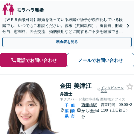
モラハラ離婚
【ＷＥＢ面談可能】離婚を迷っている段階や紛争が顕在化している段
階でも、いつでもご相談ください。親権（共同親権）、養育費、財産
分与、慰謝料、面会交流、婚姻費用などに関するご不安を軽減できる
よう的確にご回答します。法テラスのご利用も可能です。
料金表を見る
電話でお問い合わせ
メールでお問い合わせ
金田 美津江
インタビューを
見る
弁護士
ネクスパート法律事務所 西船橋オフィス
西船橋駅
営業時間：09:00~2
千
船
1:00（土日祝日）
葉
橋
から徒歩4
|
県
市
分