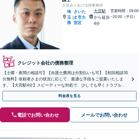
大宮ありあけ法律事務所
大宮駅
営業時間：09:00
埼
さいた
~20:00（平日）
玉
ま市大
から徒歩
|
県
宮区
4分
クレジット会社の債務整理
【土曜・夜間の相談可】【弁護士費用は分割払いも可】【初回相談30
分無料】依頼者さまの状況に応じて、最適な手段をご提案いたしま
す。【大宮駅4分】スピーディーな対処で、少しでも早くトラブルを
解決します！
料金表を見る
電話でお問い合わせ
メールでお問い合わせ