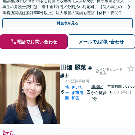
電話相談0円／来所相談も何度でも無料【大宮駅5分】自己破産と個人
再生の弁護士費用は「着手金1万円／分割払い対応可」【個人再生の
事務所実績は累計600件以上】法人破産の実績も豊富【休日・夜間O
K】オンライン相談もできます
料金表を見る
電話でお問い合わせ
メールでお問い合わせ
田畑 麗菜
弁
インタビューを
見る
護士
アリス法律事務所
浦和駅
営業時間：09:00
埼
さいた
~18:00（平日）
玉
ま市浦
から徒歩
|
県
和区
7分