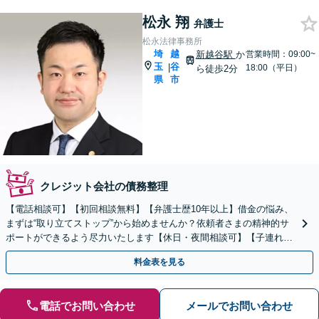
松永 翔
弁護士
松永法律事務所
埼
越
新越谷駅
か
営業時間：09:00~
玉
谷
|
18:00（平日）
ら徒歩2分
県
市
クレジット会社の債務整理
【電話相談可】【初回相談無料】【弁護士歴10年以上】借金の悩み、
まずは“取り立てストップ”から始めませんか？依頼者さまの精神的サ
ポートができるよう尽力いたします【休日・夜間相談可】【子連れ相
談可】【新越谷駅2分】
料金表を見る
電話でお問い合わせ
メールでお問い合わせ