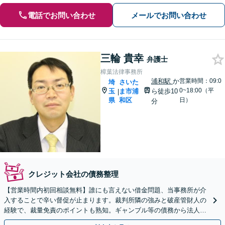
電話でお問い合わせ
メールでお問い合わせ
三輪 貴幸
弁護士
樟葉法律事務所
浦和駅
か
営業時間：09:0
埼
さいた
0~18:00（平
玉
ま市浦
ら徒歩10
|
県
和区
日）
分
クレジット会社の債務整理
【営業時間内初回相談無料】誰にも言えない借金問題、当事務所が介
入することで辛い督促が止まります。裁判所隣の強みと破産管財人の
経験で、裁量免責のポイントも熟知。ギャンブル等の債務から法人破
産まで広く対応。完全個室でじっくりお話を伺います。