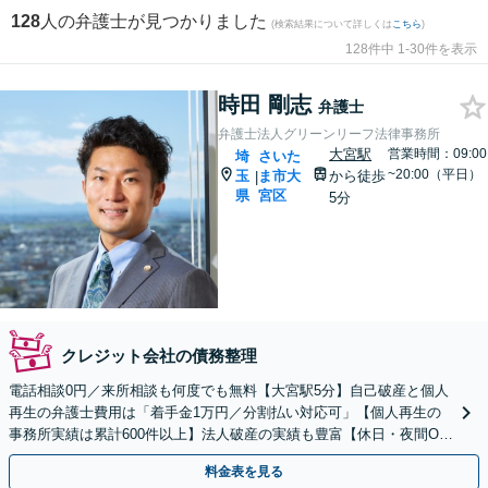
128
人の弁護士が見つかりました
(検索結果について詳しくは
こちら
)
128件中 1-30件を表示
時田 剛志
弁護士
弁護士法人グリーンリーフ法律事務所
大宮駅
営業時間：09:00
埼
さいた
~20:00（平日）
玉
ま市大
から徒歩
|
県
宮区
5分
クレジット会社の債務整理
電話相談0円／来所相談も何度でも無料【大宮駅5分】自己破産と個人
再生の弁護士費用は「着手金1万円／分割払い対応可」【個人再生の
事務所実績は累計600件以上】法人破産の実績も豊富【休日・夜間O
K】オンライン相談もできます
料金表を見る