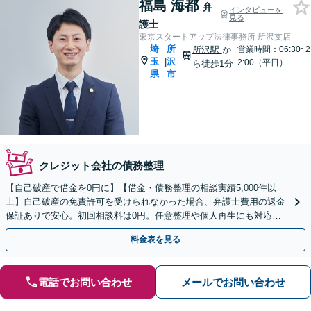
福島 海都
弁
インタビューを
見る
護士
東京スタートアップ法律事務所 所沢支店
埼
所
所沢駅
か
営業時間：06:30~2
玉
沢
|
2:00（平日）
ら徒歩1分
県
市
クレジット会社の債務整理
【自己破産で借金を0円に】【借金・債務整理の相談実績5,000件以
上】自己破産の免責許可を受けられなかった場合、弁護士費用の返金
保証ありで安心。初回相談料は0円。任意整理や個人再生にも対応
【土日祝日・夜間も相談受付】【費用の分割払い可】
料金表を見る
電話でお問い合わせ
メールでお問い合わせ