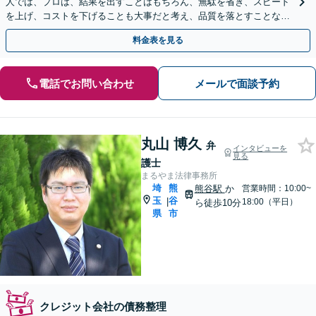
人では、プロは、結果を出すことはもちろん、無駄を省き、スピード
を上げ、コストを下げることも大事だと考え、品質を落とすことな
く、費用を可能な限り安くすることにこだわります。
料金表を見る
電話でお問い合わせ
メールで面談予約
丸山 博久
弁
インタビューを
見る
護士
まるやま法律事務所
埼
熊
熊谷駅
か
営業時間：10:00~
玉
谷
|
18:00（平日）
ら徒歩10分
県
市
クレジット会社の債務整理