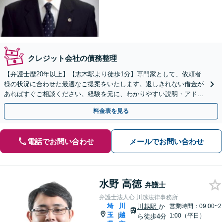
クレジット会社の債務整理
【弁護士歴20年以上】【志木駅より徒歩1分】専門家として、依頼者
様の状況に合わせた最適なご提案をいたします。返しきれない借金が
あればすぐご相談ください。経験を元に、わかりやすい説明・アドバ
イスをいたします【初回面談無料】
料金表を見る
電話でお問い合わせ
メールでお問い合わせ
水野 高徳
弁護士
弁護士法人心 川越法律事務所
埼
川
川越駅
か
営業時間：09:00~2
玉
越
|
1:00（平日）
ら徒歩4分