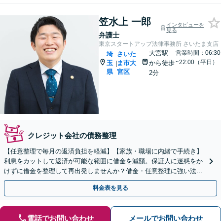
笠水上 一郎
インタビューを
見る
弁護士
東京スタートアップ法律事務所 さいたま支店
大宮駅
営業時間：06:30
埼
さいた
~22:00（平日）
玉
ま市大
から徒歩
|
県
宮区
2分
クレジット会社の債務整理
【任意整理で毎月の返済負担を軽減】【家族・職場に内緒で手続き】
利息をカットして返済が可能な範囲に借金を減額。保証人に迷惑をか
けずに借金を整理して再出発しませんか？借金・任意整理に強い法律
事務所【実績5,000件以上】【財産を残して借金整理】
料金表を見る
電話でお問い合わせ
メールでお問い合わせ