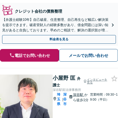
クレジット会社の債務整理
【弁護士経験10年】自己破産、任意整理、自己再生など幅広い解決策
を提示できます。破産管財人の経験多数があり、借金問題には深い知
見があると自負しております。早めのご相談で、解決の選択肢が増え
ます。返済が滞ったらすぐにご相談ください
料金表を見る
電話でお問い合わせ
メールでお問い合わせ
小屋野 匡
弁
インタビューを
見る
護士
深谷駅前法律事務所
埼
深
深谷駅
か
営業時間：09:30~1
玉
谷
|
9:00（平日）
ら徒歩1分
県
市