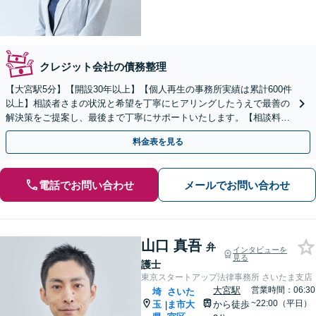
クレジット会社の債務整理
【大宮駅5分】【開設30年以上】【個人再生の事務所実績は累計600件
以上】相談者さまの状況と希望を丁寧にヒアリングしたうえで最善の
解決策をご提案し、最後まで丁寧にサポートいたします。【相談料無
料】【電話相談可】【休日・夜間対応】
料金表を見る
電話でお問い合わせ
メールでお問い合わせ
山口 真吾
弁
インタビューを
見る
護士
東京スタートアップ法律事務所 さいたま支店
大宮駅
営業時間：06:30
埼
さいた
~22:00（平日）
玉
ま市大
から徒歩
|