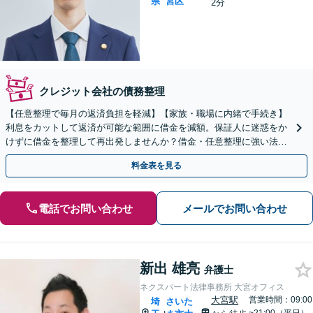
県
宮区
2分
クレジット会社の債務整理
【任意整理で毎月の返済負担を軽減】【家族・職場に内緒で手続き】
利息をカットして返済が可能な範囲に借金を減額。保証人に迷惑をか
けずに借金を整理して再出発しませんか？借金・任意整理に強い法律
事務所【実績5,000件以上】【財産を残して借金整理】
料金表を見る
電話でお問い合わせ
メールでお問い合わせ
新出 雄亮
弁護士
ネクスパート法律事務所 大宮オフィス
大宮駅
営業時間：09:00
埼
さいた