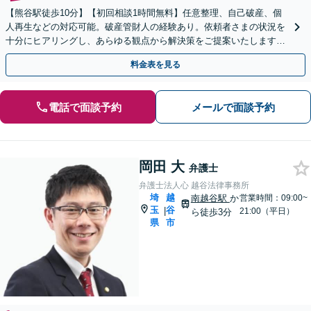
【熊谷駅徒歩10分】【初回相談1時間無料】任意整理、自己破産、個
人再生などの対応可能。破産管財人の経験あり。依頼者さまの状況を
十分にヒアリングし、あらゆる観点から解決策をご提案いたします。
問題が複雑化する前にご相談ください。
料金表を見る
電話で面談予約
メールで面談予約
岡田 大
弁護士
弁護士法人心 越谷法律事務所
埼
越
南越谷駅
か
営業時間：09:00~
玉
谷
|
21:00（平日）
ら徒歩3分
県
市