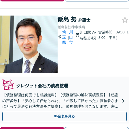
飯島 努
弁護士
飯島努法律事務所
埼
川
川口駅
か
営業時間：09:00~1
玉
口
|
8:00（平日）
ら徒歩4分
県
市
クレジット会社の債務整理
【債務整理は何度でも相談無料】【債務整理の解決実績豊富】【感謝
の声多数】「安心して任せられた」「相談して良かった」依頼者さま
にとって最適な解決方法をご提案し、債務整理をおこないます。密な
コミュニケーション・丁寧なヒアリングがモットーです。
料金表を見る