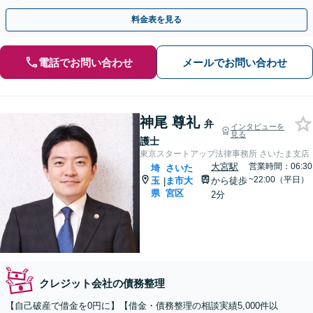
す。【メール・電話・WEB相談可】【夜間や休日相談可】
料金表を見る
電話でお問い合わせ
メールでお問い合わせ
神尾 尊礼
弁
インタビューを
見る
護士
東京スタートアップ法律事務所 さいたま支店
大宮駅
営業時間：06:30
埼
さいた
~22:00（平日）
玉
ま市大
から徒歩
|
県
宮区
2分
クレジット会社の債務整理
【自己破産で借金を0円に】【借金・債務整理の相談実績5,000件以