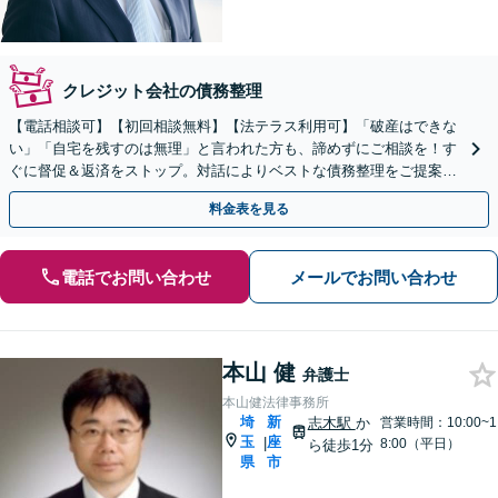
クレジット会社の債務整理
【電話相談可】【初回相談無料】【法テラス利用可】「破産はできな
い」「自宅を残すのは無理」と言われた方も、諦めずにご相談を！す
ぐに督促＆返済をストップ。対話によりベストな債務整理をご提案し
ます。法人破産も実績多数【完全個室】【大宮駅3分】
料金表を見る
電話でお問い合わせ
メールでお問い合わせ
本山 健
弁護士
本山健法律事務所
埼
新
志木駅
か
営業時間：10:00~1
玉
座
|
8:00（平日）
ら徒歩1分
県
市