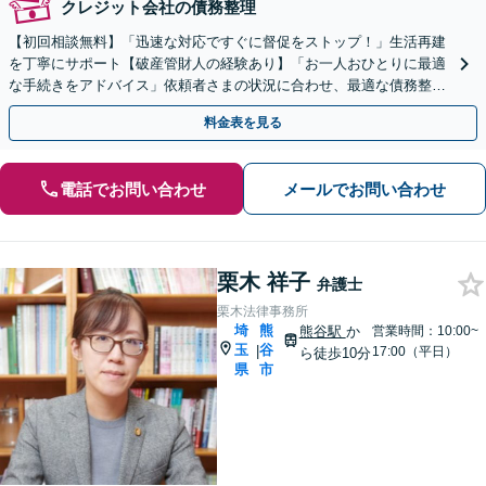
クレジット会社の債務整理
【初回相談無料】「迅速な対応ですぐに督促をストップ！」生活再建
を丁寧にサポート【破産管財人の経験あり】「お一人おひとりに最適
な手続きをアドバイス」依頼者さまの状況に合わせ、最適な債務整理
手段をご提案いたします【完全個室相談】
料金表を見る
電話でお問い合わせ
メールでお問い合わせ
栗木 祥子
弁護士
栗木法律事務所
埼
熊
熊谷駅
か
営業時間：10:00~
玉
谷
|
17:00（平日）
ら徒歩10分
県
市