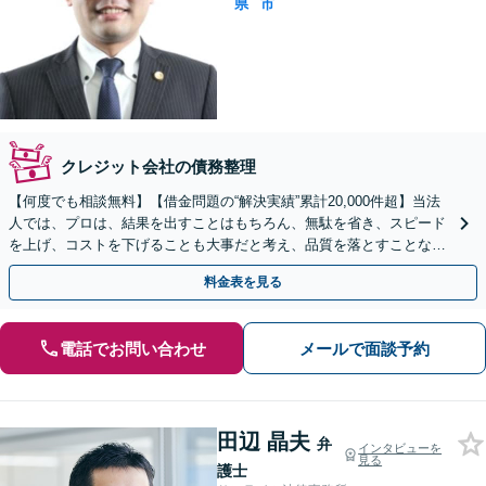
県
市
クレジット会社の債務整理
【何度でも相談無料】【借金問題の“解決実績”累計20,000件超】当法
人では、プロは、結果を出すことはもちろん、無駄を省き、スピード
を上げ、コストを下げることも大事だと考え、品質を落とすことな
く、費用を可能な限り安くすることにこだわります。
料金表を見る
電話でお問い合わせ
メールで面談予約
田辺 晶夫
弁
インタビューを
見る
護士