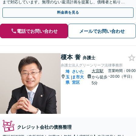
まで対応しています。無理のない返済計画を提案し、債権者と粘り強
く交渉いたします。
料金表を見る
電話でお問い合わせ
メールでお問い合わせ
榎本 誉
弁護士
弁護士法人グリーンリーフ法律事務所
大宮駅
営業時間：09:00
埼
さいた
~20:00（平日）
玉
ま市大
から徒歩
|
県
宮区
5分
クレジット会社の債務整理