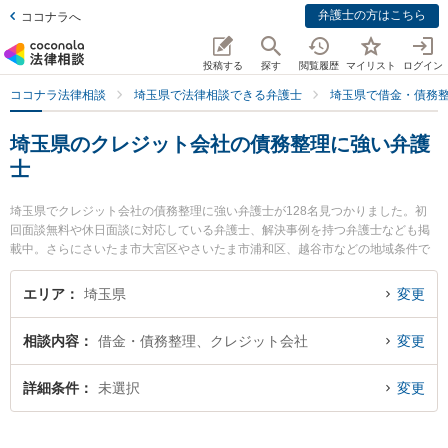
弁護士の方はこちら
ココナラへ
投稿する
探す
閲覧履歴
マイリスト
ログイン
ココナラ法律相談
埼玉県で法律相談できる弁護士
埼玉県で借金・債務
埼玉県のクレジット会社の債務整理に強い弁護
士
埼玉県でクレジット会社の債務整理に強い弁護士が128名見つかりました。初
回面談無料や休日面談に対応している弁護士、解決事例を持つ弁護士なども掲
載中。さらにさいたま市大宮区やさいたま市浦和区、越谷市などの地域条件で
弁護士を絞り込めます。借金・債務整理に関係する消費者金融の債務整理やク
レジット会社の債務整理、リボ払いの債務整理等の細かな分野での絞り込み検
エリア
埼玉県
変更
索もでき便利です。特に弁護士法人グリーンリーフ法律事務所の時田 剛志弁護
士や南桜井法律事務所の林 優樹弁護士、弁護士法人心 所沢法律事務所の石田
相談内容
借金・債務整理、クレジット会社
変更
俊太郎弁護士のプロフィール情報や弁護士費用、強みなどが注目されていま
す。『埼玉県で土日や夜間に発生したクレジット会社の債務整理のトラブルを
今すぐに弁護士に相談したい』『クレジット会社の債務整理のトラブル解決の
詳細条件
未選択
変更
実績豊富な近くの弁護士を検索したい』『初回相談無料でクレジット会社の債
務整理を法律相談できる埼玉県内の弁護士に相談予約したい』などでお困りの
相談者さんにおすすめです。