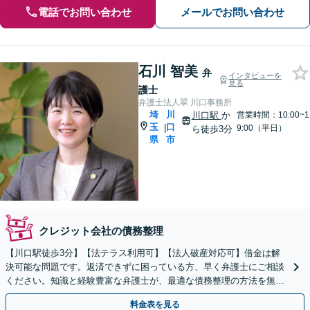
電話でお問い合わせ
メールでお問い合わせ
石川 智美
弁
インタビューを
見る
護士
弁護士法人翠 川口事務所
埼
川
川口駅
か
営業時間：10:00~1
玉
口
|
9:00（平日）
ら徒歩3分
県
市
クレジット会社の債務整理
【川口駅徒歩3分】【法テラス利用可】【法人破産対応可】借金は解
決可能な問題です。返済できずに困っている方、早く弁護士にご相談
ください。知識と経験豊富な弁護士が、最適な債務整理の方法を無料
で診断します。
料金表を見る