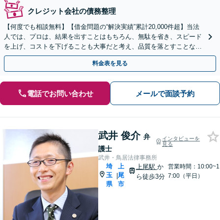
クレジット会社の債務整理
【何度でも相談無料】【借金問題の“解決実績”累計20,000件超】当法
人では、プロは、結果を出すことはもちろん、無駄を省き、スピード
を上げ、コストを下げることも大事だと考え、品質を落とすことな
く、費用を可能な限り安くすることにこだわります。
料金表を見る
電話でお問い合わせ
メールで面談予約
武井 俊介
弁
インタビューを
見る
護士
武井・鳥居法律事務所
埼
上
上尾駅
か
営業時間：10:00~1
玉
尾
|
7:00（平日）
ら徒歩3分
県
市