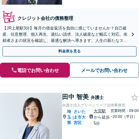
クレジット会社の債務整理
【JR上尾駅3分】毎月の借金返済を負担に感じていませんか？自己破
産、任意整理、個人再生、過払い請求、法人破産など幅広く対応。依
頼者さまの状況を確認し、最適な解決へ導きます。人生の新たなスタ
ートをお手伝いさせてください。【初回面談無料】
料金表を見る
電話でお問い合わせ
メールでお問い合わせ
田中 智美
弁護士
弁護士法人グリーンリーフ法律事務所
大宮駅
営業時間：09:00
埼
さいた
~20:00（平日）
玉
ま市大
から徒歩
|
県
宮区
5分