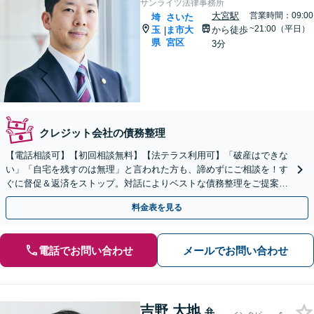
サンライツ法律事務所
大宮駅
営業時間：09:00
埼
さいた
~21:00（平日）
玉
ま市大
から徒歩
|
県
宮区
3分
クレジット会社の債務整理
【電話相談可】【初回相談無料】【法テラス利用可】「破産はできな
い」「自宅を残すのは無理」と言われた方も、諦めずにご相談を！す
ぐに督促＆返済をストップ。対話によりベストな債務整理をご提案し
ます。法人破産も実績多数【完全個室】【大宮駅3分】
料金表を見る
電話でお問い合わせ
メールでお問い合わせ
吉野 大地
弁