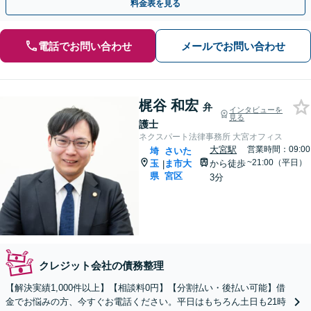
料金表を見る
電話でお問い合わせ
メールでお問い合わせ
梶谷 和宏
弁
インタビューを
見る
護士
ネクスパート法律事務所 大宮オフィス
大宮駅
営業時間：09:00
埼
さいた
~21:00（平日）
玉
ま市大
から徒歩
|
県
宮区
3分
クレジット会社の債務整理
【解決実績1,000件以上】【相談料0円】【分割払い・後払い可能】借
金でお悩みの方、今すぐお電話ください。平日はもちろん土日も21時