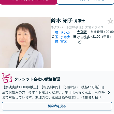
鈴木 祐子
弁護士
ネクスパート法律事務所 大宮オフィス
大宮駅
営業時間：09:00
埼
さいた
~21:00（平日）
玉
ま市大
から徒歩
|
県
宮区
3分
クレジット会社の債務整理
【解決実績1,000件以上】【相談料0円】【分割払い・後払い可能】借
金でお悩みの方、今すぐお電話ください。平日はもちろん土日も21時
まで対応しています。無理のない返済計画を提案し、債権者と粘り強
く交渉いたします。
料金表を見る