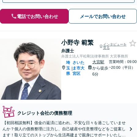
電話でお問い合わせ
メールでお問い合わせ
小野寺 範繁
インタビューを
見る
弁護士
弁護士法人平松剛法律事務所 大宮事務所
大宮駅
営業時間：09:00
埼
さいた
~20:00（平日）
玉
ま市大
から徒歩
|
県
宮区
6分
クレジット会社の債務整理
【初回相談無料】借金の返済に追われ、不安な日々を過ごしていませ
んか？個人の債務整理に注力し、自己破産や任意整理などをご提案し
ます！取り立てのストップから生活再建まで親身にサポートいたしま