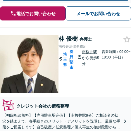
電話でお問い合わせ
メールでお問い合わせ
林 優樹
弁護士
南桜井法律事務所
春
南桜井駅
営業時間：09:00~
埼
日
18:00（平日）
から徒歩9
玉
|
部
分
県
市
クレジット会社の債務整理
【初回相談無料】【専用駐車場完備】【南桜井駅9分】ご相談者の状
況を踏まえて、各手続きのメリット・デメリットを説明し、最適な手
段をご提案します】自己破産／任意整理／個人再生の検討段階から親