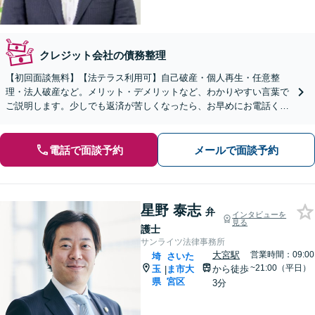
クレジット会社の債務整理
【初回面談無料】【法テラス利用可】自己破産・個人再生・任意整
理・法人破産など。メリット・デメリットなど、わかりやすい言葉で
ご説明します。少しでも返済が苦しくなったら、お早めにお電話くだ
さい【深谷駅1分】【弁護士歴10年以上】
電話で面談予約
メールで面談予約
星野 泰志
弁
インタビューを
見る
護士
サンライツ法律事務所
大宮駅
営業時間：09:00
埼
さいた
~21:00（平日）
玉
ま市大
から徒歩
|
県
宮区
3分