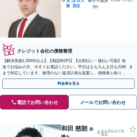
~21:00（平日）
玉
ま市大
から徒歩
|
県
宮区
3分
クレジット会社の債務整理
【解決実績1,000件以上】【相談料0円】【分割払い・後払い可能】借
金でお悩みの方、今すぐお電話ください。平日はもちろん土日も21時
まで対応しています。無理のない返済計画を提案し、債権者と粘り強
く交渉いたします。
料金表を見る
電話でお問い合わせ
メールでお問い合わせ
和田 慈朗
弁
インタビューを
見る
護士