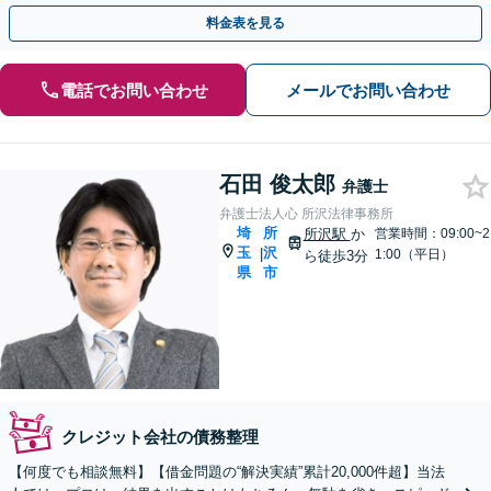
身にサポートし、迅速な解決へ尽力【夜間・休日面談可】
料金表を見る
電話でお問い合わせ
メールでお問い合わせ
石田 俊太郎
弁護士
弁護士法人心 所沢法律事務所
埼
所
所沢駅
か
営業時間：09:00~2
玉
沢
|
1:00（平日）
ら徒歩3分
県
市
クレジット会社の債務整理
【何度でも相談無料】【借金問題の“解決実績”累計20,000件超】当法