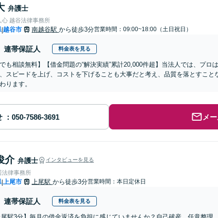
大
弁護士
人心 越谷法律事務所
県
越谷市
南越谷駅
から徒歩3分
営業時間：09:00~18:00（土日祝日）
|
連帯保証人
料金表を見る
でも相談無料】【借金問題の“解決実績”累計20,000件超】当法人では、プ
、スピードを上げ、コストを下げることも大事だと考え、品質を落とすこと
わります。
せ
メー
俊介
弁護士
インタビューを見る
居法律事務所
県
上尾市
上尾駅
から徒歩3分
営業時間：本日定休日
|
連帯保証人
料金表を見る
上尾駅3分】毎月の借金返済を負担に感じていませんか？自己破産、任意整理