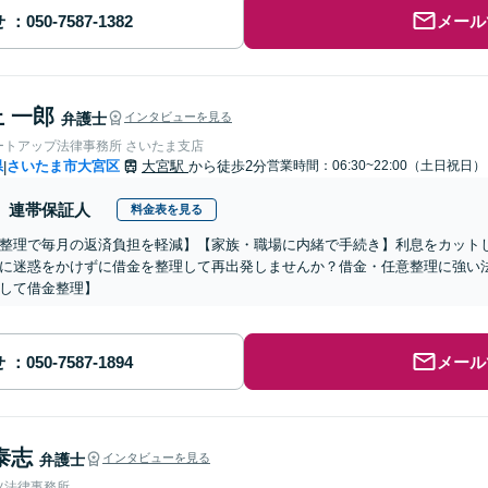
せ
メール
 一郎
弁護士
インタビューを見る
ートアップ法律事務所 さいたま支店
県
さいたま市大宮区
大宮駅
から徒歩2分
営業時間：06:30~22:00（土日祝日）
|
連帯保証人
料金表を見る
整理で毎月の返済負担を軽減】【家族・職場に内緒で手続き】利息をカット
に迷惑をかけずに借金を整理して再出発しませんか？借金・任意整理に強い法律
して借金整理】
せ
メール
泰志
弁護士
インタビューを見る
ツ法律事務所