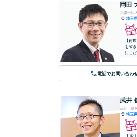
岡田 
弁護士法
埼玉
【何度
を省き
にこだ
電話でお問い合わ
武井 
武井・鳥
埼玉
【JR