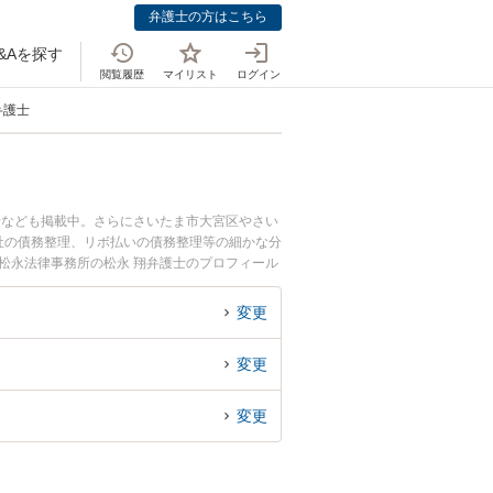
弁護士の方はこちら
&Aを探す
閲覧履歴
マイリスト
ログイン
弁護士
士なども掲載中。さらにさいたま市大宮区やさい
社の債務整理、リボ払いの債務整理等の細かな分
松永法律事務所の松永 翔弁護士のプロフィール
談したい』『連帯保証人のトラブル解決の実績豊
りの相談者さんにおすすめです。
変更
変更
変更