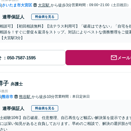
県
さいたま市大宮区
大宮駅
から徒歩3分
営業時間：09:00~21:00（土日祝日）
|
連帯保証人
料金表を見る
相談可】【初回相談無料】【法テラス利用可】「破産はできない」「自宅を
相談を！すぐに督促＆返済をストップ。対話によりベストな債務整理をご提
【大宮駅3分】
せ
メール
祥子
弁護士
事務所
県
熊谷市
熊谷駅
から徒歩10分
営業時間：本日定休日
|
連帯保証人
料金表を見る
士経験10年】自己破産、任意整理、自己再生など幅広い解決策を提示できま
には深い知見があると自負しております。早めのご相談で、解決の選択肢が
さい