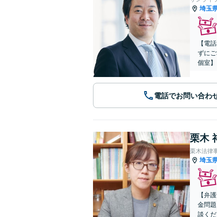
埼玉
【電話
ずにご
個室】
電話でお問い合わ
栗木 
栗木法律
埼玉
【弁護
金問題
談くだ