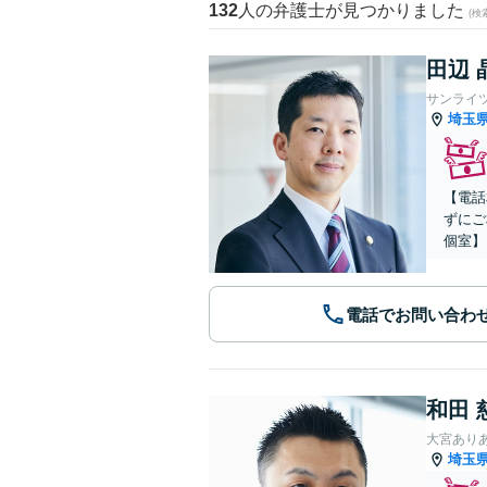
132
人の弁護士が見つかりました
(
田辺 
サンライ
埼玉
【電話
ずにご
個室】
電話でお問い合わ
和田 
大宮あり
埼玉