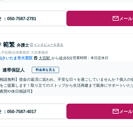
せ
メール
 範繁
弁護士
インタビューを見る
人平松剛法律事務所 大宮事務所
県
さいたま市大宮区
大宮駅
から徒歩6分
営業時間：本日定休日
|
連帯保証人
料金表を見る
相談無料】借金の返済に追われ、不安な日々を過ごしていませんか？個人の
をご提案します！取り立てのストップから生活再建まで親身にサポートいたし
夜間や休日相談可】
せ
メール