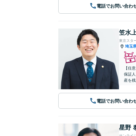
電話でお問い合わ
笠水上
東京スタ
埼玉
【任意
保証人
産を残
電話でお問い合わ
星野 
サンライ