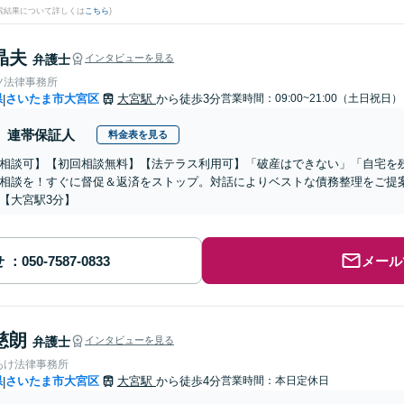
検索結果について詳しくは
こちら
)
晶夫
弁護士
インタビューを見る
ツ法律事務所
県
さいたま市大宮区
大宮駅
から徒歩3分
営業時間：09:00~21:00（土日祝日）
|
連帯保証人
料金表を見る
相談可】【初回相談無料】【法テラス利用可】「破産はできない」「自宅を
相談を！すぐに督促＆返済をストップ。対話によりベストな債務整理をご提
【大宮駅3分】
せ
メール
慈朗
弁護士
インタビューを見る
あけ法律事務所
県
さいたま市大宮区
大宮駅
から徒歩4分
営業時間：本日定休日
|