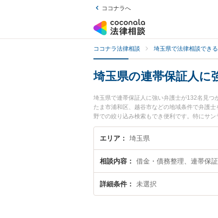
ココナラへ
ココナラ法律相談
埼玉県で法律相談できる
埼玉県の連帯保証人に
埼玉県で連帯保証人に強い弁護士が132名見
たま市浦和区、越谷市などの地域条件で弁護士
野での絞り込み検索もでき便利です。特にサン
情報や弁護士費用、強みなどが注目されていま
富な近くの弁護士を検索したい』『初回相談無
エリア
埼玉県
相談内容
借金・債務整理、連帯保証
詳細条件
未選択