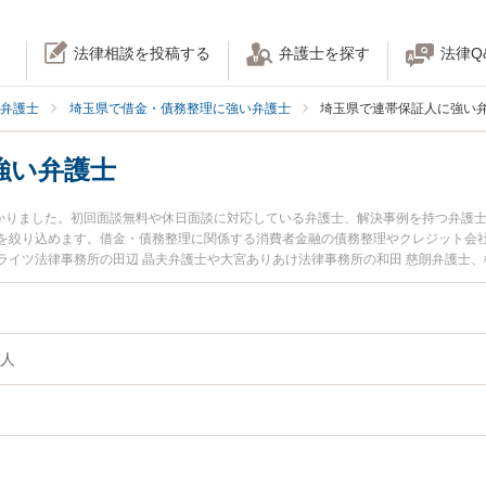
法律相談を投稿する
弁護士を探す
法律Q
弁護士
埼玉県で借金・債務整理に強い弁護士
埼玉県で連帯保証人に強い
強い弁護士
つかりました。初回面談無料や休日面談に対応している弁護士、解決事例を持つ弁護
を絞り込めます。借金・債務整理に関係する消費者金融の債務整理やクレジット会
ライツ法律事務所の田辺 晶夫弁護士や大宮ありあけ法律事務所の和田 慈朗弁護士、
す。『埼玉県で土日や夜間に発生した連帯保証人のトラブルを今すぐに弁護士に相
料で連帯保証人を法律相談できる埼玉県内の弁護士に相談予約したい』などでお困
人