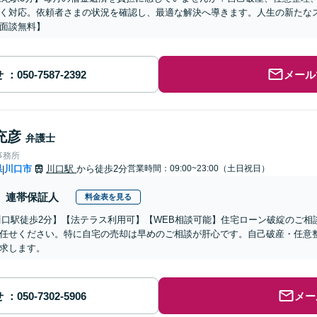
く対応。依頼者さまの状況を確認し、最適な解決へ導きます。人生の新たな
面談無料】
せ
メール
充彦
弁護士
事務所
県
川口市
川口駅
から徒歩2分
営業時間：09:00~23:00（土日祝日）
|
連帯保証人
料金表を見る
川口駅徒歩2分】【法テラス利用可】【WEB相談可能】住宅ローン破綻のご
任せください。特に自宅の売却は早めのご相談が肝心です。自己破産・任意
求します。
せ
メー