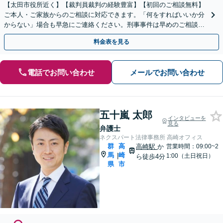
【太田市役所近く】【裁判員裁判の経験豊富】【初回のご相談無料】
ご本人・ご家族からのご相談に対応できます。「何をすればいいか分
からない」場合も早急にご連絡ください。刑事事件は早めのご相談が
「鍵」です。身柄解放、示談交渉など【休日の対応可能】
料金表を見る
電話でお問い合わせ
メールでお問い合わせ
五十嵐 太郎
インタビューを
見る
弁護士
ネクスパート法律事務所 高崎オフィス
群
高
高崎駅
か
営業時間：09:00~2
馬
崎
|
1:00（土日祝日）
ら徒歩4分
県
市