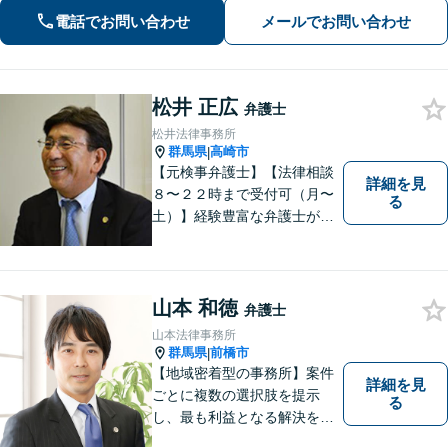
を展開します【高崎駅徒歩15分】
電話でお問い合わせ
メールでお問い合わせ
松井 正広
弁護士
松井法律事務所
群馬県
高崎市
|
【元検事弁護士】【法律相談
詳細を見
８〜２２時まで受付可（月〜
る
土）】経験豊富な弁護士が事
件の解決をサポートします。
ご依頼者様の悩みやお気持ち
に 共感しつつ、ご依頼者様の
自主性を尊重し、的確に対応
山本 和徳
弁護士
致します。
山本法律事務所
群馬県
前橋市
|
【地域密着型の事務所】案件
詳細を見
ごとに複数の選択肢を提示
る
し、最も利益となる解決を目
指します【離婚調停に精通】