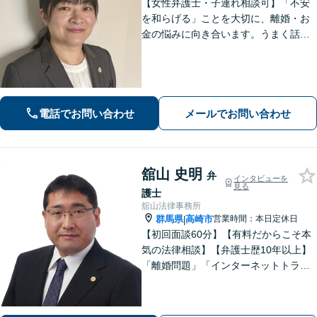
【女性弁護士・子連れ相談可】「不安
を和らげる」ことを大切に、離婚・お
金の悩みに向き合います。うまく話せ
なくても大丈夫です。状況の整理から
ご一緒します【高崎・完全個室・駐車
場無料】
電話でお問い合わせ
メールでお問い合わせ
舘山 史明
弁
インタビューを
見る
護士
舘山法律事務所
群馬県
高崎市
営業時間：本日定休日
|
【初回面談60分】【有料だからこそ本
気の法律相談】【弁護士歴10年以上】
「離婚問題」「インターネットトラブ
ル」「交通事故」「相続」「企業法
務」はお任せください！冷静・緻密・
そして大胆に、オーダーメイドの弁護