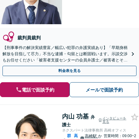
裁判員裁判
【刑事事件の解決実績豊富／幅広い犯罪の弁護実績あり】「早期身柄
解放を目指して尽力」不当な逮捕・勾留とは断固戦います。示談交渉
もお任せください「被害者支援センターの会員弁護士／被害者とその
ご家族のケアにも力を入れています」【休日・夜間相談可】
料金表を見る
電話で面談予約
メールで面談予約
内山 功基
弁
インタビューを
見る
護士
ネクスパート法律事務所 高崎オフィス
群
高
高崎駅
か
営業時間：09:00~2