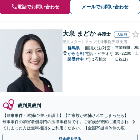
電話でお問い合わせ
メールでお問い合わせ
大泉 まどか
弁護士
大阪府
東京スタートアップ法律事務所 堺支店
営業時間：06:
群馬県
面談方法(対面・
からも相
電話・ビデオな
30~22:00（土
談受付中
ど)は応相談
日祝日）
裁判員裁判
【刑事事件・逮捕に強い弁護士】【ご家族が逮捕されてしまったら】
刑事事件の加害者側専門の法律事務所です。ご家族が警察に逮捕され
てしまった方は無料相談をご利用ください。【全国29拠点体制の広域
対応】【弁護士待機中/当日中の電話相談可(予約制)】
料金表を見る