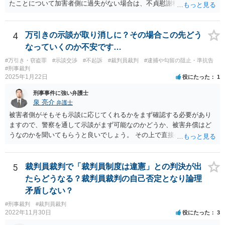
たことについて加害者側に過失がない場合は、不貞慰謝料の請求は難
しいと考えられます。なお、不同意性交の被害にあったということで
あれば、貴方の妻が加害者に慰謝料請求することは可能でしょう。 弁
護士に個別に相談した方がよいケースであるように思われます。
4
万引きの示談が取り消しに？その場合この先どう
なっていくのか不安です…
#万引き・窃盗罪
#示談交渉
#不起訴
#裁判員裁判
#逮捕や勾留の阻止・準抗告
#刑事裁判
2025年1月22日
役にたった
1
刑事事件に強い弁護士
泉 亮介
弁護士
被害者側がそもそも示談に応じてくれるかをまず確認する必要があり
ますので、警察を通して示談がまず可能なのかどうか、被害弁償はど
うなのかを聞いてもらうと良いでしょう。 その上で直接のやり取りは
したくないとのことであれば代理人を立てて話をしていく必要がある
かと思われます。
5
裁判員裁判で「裁判員制度は違憲」との判決が出
たらどうなる？裁判員裁判の自己否定となり論理
矛盾しない？
#刑事裁判
#裁判員裁判
2022年11月30日
役にたった
3