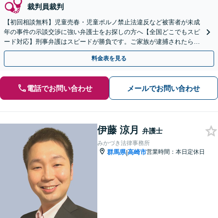
裁判員裁判
【初回相談無料】児童売春・児童ポルノ禁止法違反など被害者が未成
年の事件の示談交渉に強い弁護士をお探しの方へ【全国どこでもスピ
ード対応】刑事弁護はスピードが勝負です。ご家族が逮捕されたら一
刻も早くご相談ください【24時間365日相談受付】
料金表を見る
電話でお問い合わせ
メールでお問い合わせ
伊藤 涼月
弁護士
みかづき法律事務所
群馬県
高崎市
営業時間：本日定休日
|