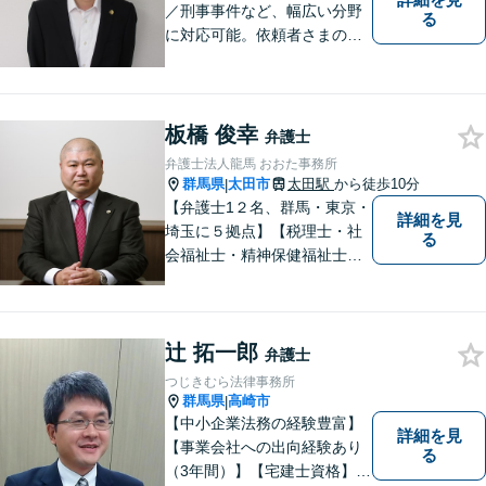
／刑事事件など、幅広い分野
る
に対応可能。依頼者さまの状
況を十分にヒアリングし、あ
らゆる観点から解決策をご提
案してまいります。お気軽に
ご相談ください。【完全個
板橋 俊幸
弁護士
室】【専用駐車場あり】
弁護士法人龍馬 おおた事務所
群馬県
太田市
太田駅
から徒歩10分
|
【弁護士1２名、群馬・東京・
詳細を見
埼玉に５拠点】【税理士・社
る
会福祉士・精神保健福祉士が
所属】 【介護・福祉事業者の
サポートに注力】【土曜・夜
間相談可能】【出張相談可
辻 拓一郎
能】
弁護士
つじきむら法律事務所
群馬県
高崎市
|
【中小企業法務の経験豊富】
詳細を見
【事業会社への出向経験あり
る
（3年間）】【宅建士資格】信