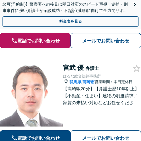
談可(予約制)】警察署への接見は即日対応のスピード重視、逮捕・刑
事事件に強い弁護士が示談成功・不起訴(減刑)に向けて全力でサポー
トします。【加害者側の相談専門】
料金表を見る
電話でお問い合わせ
メールでお問い合わせ
宮武 優
弁護士
はるな総合法律事務所
群馬県
高崎市
営業時間：本日定休日
|
【高崎駅20分】【弁護士歴10年以上】
【不動産・住まい】建物の明渡請求／
家賃の未払い対応などお任せくださ
い。強制執行の経験も豊富です。【離
婚・男女問題】相談者さまのお気持ち
に寄り添ってサポートいたします。お
気軽にご相談ください。
電話でお問い合わせ
メールでお問い合わせ