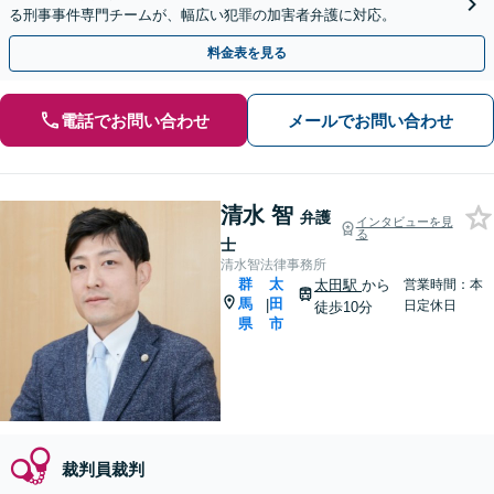
る刑事事件専門チームが、幅広い犯罪の加害者弁護に対応。
料金表を見る
電話でお問い合わせ
メールでお問い合わせ
清水 智
弁護
インタビューを見
る
士
清水智法律事務所
群
太
太田駅
から
営業時間：本
馬
田
|
日定休日
徒歩10分
県
市
裁判員裁判