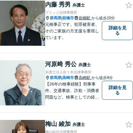
縁を心からお待ちしていま
内藤 秀男
弁護士
す。
ブリッジ法律事務所
群馬県
前橋市
前橋駅
から徒歩10分
|
元検事正です。犯罪被害者、
詳細を見
そのご家族の方支援を重視し
る
ています。
河原﨑 秀公
弁護士
弁護士法人佐々木法律事務所
群馬県
高崎市
高崎駅
から徒歩9分
|
【26年の検事経験】刑事事
詳細を見
件、交通事故、詐欺・消費者
る
問題など。検事としての経験
を活かし、ご依頼者さまのお
悩みに対して誠意をもって対
応いたします。刑事事件は早
梅山 綾加
めの証拠収集が重要です。お
弁護士
早めにご相談ください【休
梅山綜合法律事務所