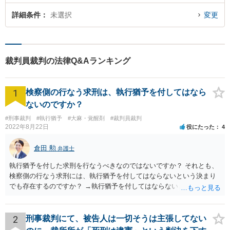
詳細条件
未選択
変更
裁判員裁判の法律Q&Aランキング
1
検察側の行なう求刑は、執行猶予を付してはなら
ないのですか？
#刑事裁判
#執行猶予
#大麻・覚醒剤
#裁判員裁判
2022年8月22日
役にたった
4
倉田 勲
弁護士
執行猶予を付した求刑を行なうべきなのではないですか？ それとも、
検察側の行なう求刑には、執行猶予を付してはならないという決まり
でも存在するのですか？ →執行猶予を付してはならないという決まり
はないはずです。 逆に決まりがない以上検察が行う求刑内容ついては
検察サイドに裁量があります。検察側に裁量がある求刑内容について
どうすべきかをこの場で尋ねられても、弁護人サイドとしてはお答え
2
刑事裁判にて、被告人は一切そうは主張してない
しようがありません。