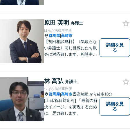
頼・丁寧・研鑽
原田 英明
弁護士
はらだ法律事務所
群馬県
高崎市
|
【初回相談無料】《気取らな
詳細を見
い弁護士》同じ目線にたち親
る
身に対応致します。相談中も
会話の中に自然と微笑みが生
まれるような雰囲気を大切に
しております。お気軽にお問
い合わせください。
林 高弘
弁護士
つばさ法律事務所
群馬県
高崎市
高崎駅
から徒歩10分
|
[土日/祝日対応可] 「最善の解
詳細を見
決イメージ」を実現するため
る
に、尽力致します。