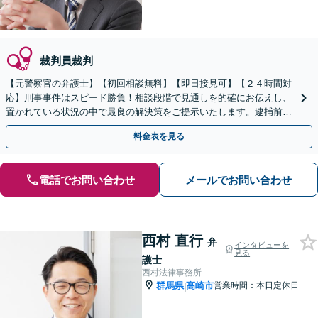
裁判員裁判
【元警察官の弁護士】【初回相談無料】【即日接見可】【２４時間対
応】刑事事件はスピード勝負！相談段階で見通しを的確にお伝えし、
置かれている状況の中で最良の解決策をご提示いたします。逮捕前の
示談交渉から公判対応までご依頼者さまに寄り添います
料金表を見る
電話でお問い合わせ
メールでお問い合わせ
西村 直行
弁
インタビューを
見る
護士
西村法律事務所
群馬県
高崎市
営業時間：本日定休日
|