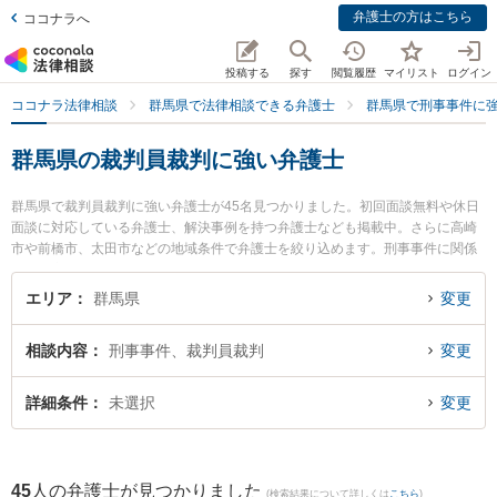
弁護士の方はこちら
ココナラへ
投稿する
探す
閲覧履歴
マイリスト
ログイン
ココナラ法律相談
群馬県で法律相談できる弁護士
群馬県で刑事事件に
群馬県の裁判員裁判に強い弁護士
群馬県で裁判員裁判に強い弁護士が45名見つかりました。初回面談無料や休日
面談に対応している弁護士、解決事例を持つ弁護士なども掲載中。さらに高崎
市や前橋市、太田市などの地域条件で弁護士を絞り込めます。刑事事件に関係
する加害者側や少年事件、再犯・前科あり等の細かな分野での絞り込み検索も
でき便利です。特に髙野法律事務所の髙野 鉄平弁護士やネクスパート法律事務
エリア
群馬県
変更
所 高崎オフィスの今村 隆信弁護士、弁護士法人佐々木法律事務所の佐々木 弘
道弁護士のプロフィール情報や弁護士費用、強みなどが注目されています。
相談内容
刑事事件、裁判員裁判
変更
『群馬県で土日や夜間に発生した裁判員裁判のトラブルを今すぐに弁護士に相
談したい』『裁判員裁判のトラブル解決の実績豊富な近くの弁護士を検索した
い』『初回相談無料で裁判員裁判を法律相談できる群馬県内の弁護士に相談予
詳細条件
未選択
変更
約したい』などでお困りの相談者さんにおすすめです。
45
人の弁護士が見つかりました
(検索結果について詳しくは
こちら
)