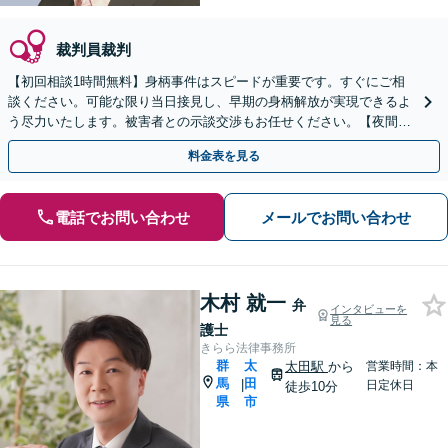
裁判員裁判
【初回相談1時間無料】身柄事件はスピードが重要です。すぐにご相
談ください。可能な限り当日接見し、早期の身柄解放が実現できるよ
う尽力いたします。被害者との示談交渉もお任せください。【夜間・
休日対応可】【完全個室で相談】
料金表を見る
電話でお問い合わせ
メールでお問い合わせ
木村 就一
弁
インタビューを
見る
護士
きらら法律事務所
群
太
太田駅
から
営業時間：本
馬
田
|
日定休日
徒歩10分
県
市