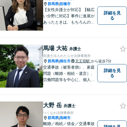
日・夜間対応可】【完全個
群馬県
前橋市
|
室】
【女性弁護士が対応】【幅広
詳細を見
い分野に対応】事件に進展が
る
あったときは、もちろんのこ
と、事件に進展がなかったと
しても、定期的にご連絡する
ように心がけております。ご
相談者様のお話を丁寧にお聞
馬場 大祐
弁護士
きし、常にご依頼者様に寄り
弁護士法人わたらせ法律事務所
添った弁護活動をしておりま
群馬県
桐生市
天王宿駅
から徒歩7分
|
す。
交通事故（被害者側）、家庭
詳細を見
問題（離婚・相続・遺言）、
る
労働問題等を中心に、個人・
中小企業のお客様であればど
のような分野でも対応可能で
す。 結果だけでなくプロセス
大野 岳
もご満足いただける質の高い
弁護士
サービスを日々心がけていま
つくなわ法律事務所
す。
群馬県
高崎市
|
離婚／相続／借金／交通事故
詳細を見