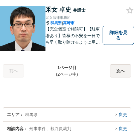
釆女 卓史
弁護士
采女法律事務所
群馬県
高崎市
|
【完全個室で相談可】【駐車
詳細を見
場あり】皆様の不安を一日で
る
も早く取り除けるように尽力
いたします。 料金は、分かり
易く、柔軟に対応いたしま
す。ご相談お待ちしておりま
1ページ目
す。 ※お電話やメールでの無
前へ
次へ
(2ページ中)
料法律相談は行っておりませ
ん。
エリア
群馬県
変更
相談内容
刑事事件、裁判員裁判
変更