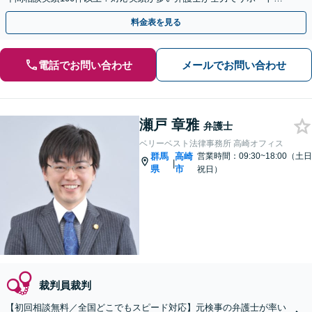
ます！
料金表を見る
電話でお問い合わせ
メールでお問い合わせ
瀬戸 章雅
弁護士
ベリーベスト法律事務所 高崎オフィス
群馬
高崎
営業時間：09:30~18:00（土日
|
県
市
祝日）
裁判員裁判
【初回相談無料／全国どこでもスピード対応】元検事の弁護士が率い