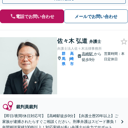
電話でお問い合わせ
メールでお問い合わせ
佐々木 弘道
弁護士
弁護士法人佐々木法律事務所
群
高
高崎駅
から
営業時間：本
馬
崎
|
日定休日
徒歩9分
県
市
裁判員裁判
【即日/夜間/休日対応可】【高崎駅徒歩9分】【弁護士歴20年以上】ご
家族が逮捕されたらすぐご相談ください。刑事弁護はスピード勝負！
年間相談実績100件以上！対応実績が多い弁護士が全力でサポートし