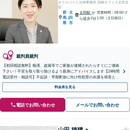
ネクスパート法律事務所 高崎オフィス太田支
部
群
太
太田駅
か
営業時間：09:00~2
馬
田
|
1:00（土日祝日）
ら徒歩7分
県
市
裁判員裁判
【初回相談無料】痴漢、盗撮等でご家族が逮捕されたらすぐにご連絡
下さい！不安を取り取り除けるよう親身にアドバイスします【24時間
電話受付・相談可】不起訴・早期釈放に向け性犯罪の弁護を得意とす
る経験豊富な弁護士がスピード対応！【最短即日対応可】
料金表を見る
電話でお問い合わせ
メールでお問い合わせ
山田 穂積