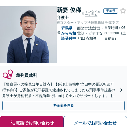
新妻 俊稀
千葉県
インタビュ
ーを見る
弁護士
東京スタートアップ法律事務所 千葉支店
営業時間：06:
群馬県
面談方法(対面・
からも相
電話・ビデオな
30~22:00（土
談受付中
ど)は応相談
日祝日）
裁判員裁判
【警察署への接見は即日対応】【弁護士待機中/当日中の電話相談可
(予約制)】ご家族が犯罪容疑で逮捕されてしまったら刑事事件担当の
弁護士が身柄釈放・不起訴獲得に向けて全力でサポートします。【毎
月100名以上の相談実績】【関東エリア全域対応】
料金表を見る
電話でお問い合わせ
メールでお問い合わせ