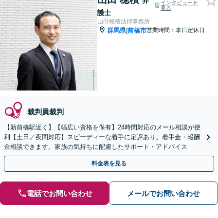
弁
インタビューを
見る
護士
山田穂積法律事務所
群馬県
前橋市
営業時間：本日定休日
|
裁判員裁判
【新前橋駅近く】【幅広い資格を保有】24時間対応のメール相談が便
利【土日／夜間対応】スピーディーな着手に定評あり。着手金・報酬
金相談できます。家族の気持ちに配慮したサポート・アドバイス
料金表を見る
電話でお問い合わせ
メールでお問い合わせ