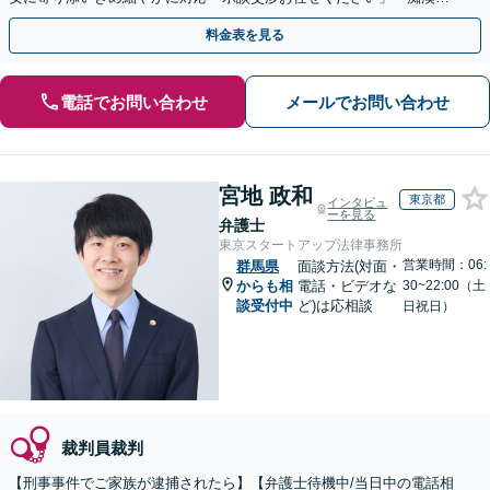
盗撮／暴行・傷害／窃盗／薬物」【完全個室対応】
料金表を見る
電話でお問い合わせ
メールでお問い合わせ
宮地 政和
東京都
インタビュ
ーを見る
弁護士
東京スタートアップ法律事務所
営業時間：06:
群馬県
面談方法(対面・
からも相
電話・ビデオな
30~22:00（土
談受付中
ど)は応相談
日祝日）
裁判員裁判
【刑事事件でご家族が逮捕されたら】【弁護士待機中/当日中の電話相