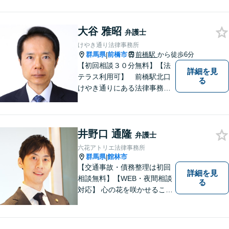
今後の生活設計についてもア
ドバイス。交通事故・刑事事
件・労働問題など、幅広い事
大谷 雅昭
弁護士
案に対応。高崎・前橋・太
けやき通り法律事務所
田・伊勢崎などからのご相談
群馬県
前橋市
前橋駅
から徒歩6分
|
も可能です
【初回相談３０分無料】【法
詳細を見
テラス利用可】 前橋駅北口
る
けやき通りにある法律事務所
です。民事事件，家事事件を
中心に，広くご相談，ご依頼
を受けております。
井野口 通隆
弁護士
六花アトリエ法律事務所
群馬県
館林市
|
【交通事故・債務整理は初回
詳細を見
相談無料】【WEB・夜間相談
る
対応】 心の花を咲かせること
ができるように、全身全霊を
かけてサポートします。 一期
一会を大事にし、あなたとの