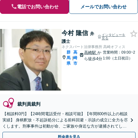
電話でお問い合わせ
メールでお問い合わせ
今村 隆信
弁
インタビューを
見る
護士
ネクスパート法律事務所 高崎オフィス
群
高
高崎駅
か
営業時間：09:00~2
馬
崎
|
1:00（土日祝日）
ら徒歩4分
県
市
裁判員裁判
【相談料0円】【24時間電話受付・相談可能】【年間800件以上の相談
実績】 身柄釈放・不起訴処分による前科回避・示談の成立に全力を尽
くします。刑事事件は初動が命、ご家族や身近な方が逮捕されてしま
ったら一刻も早くお電話ください。
料金表を見る