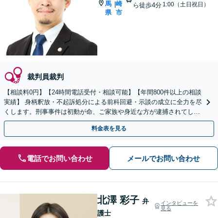
馬
崎
|
1:00（土日祝日）
ら徒歩4分
県
市
裁判員裁判
【相談料0円】【24時間電話受付・相談可能】【年間800件以上の相談
実績】 身柄釈放・不起訴処分による前科回避・示談の成立に全力を尽
くします。刑事事件は初動が命、ご家族や身近な方が逮捕されてしま
ったら一刻も早くお電話ください。
料金表を見る
電話でお問い合わせ
メールでお問い合わせ
北澤 彩子
弁
インタビューを
見る
護士