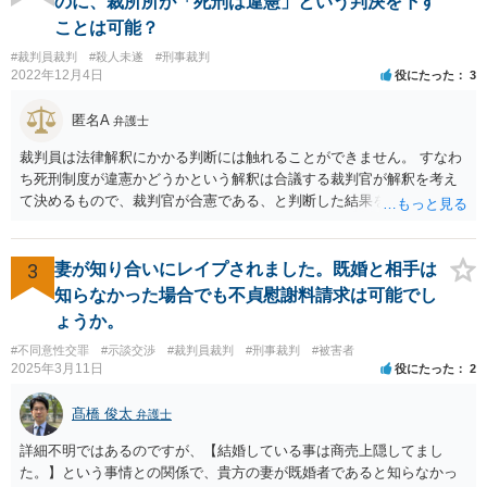
のに、裁所所が「死刑は違憲」という判決を下す
ことは可能？
#裁判員裁判
#殺人未遂
#刑事裁判
2022年12月4日
役にたった
3
匿名A
弁護士
裁判員は法律解釈にかかる判断には触れることができません。 すなわ
ち死刑制度が違憲かどうかという解釈は合議する裁判官が解釈を考え
て決めるもので、裁判官が合憲である、と判断した結果を前提として
量刑を決める必要があります。 裁判員は解釈を展開して評議を行うこ
とはできないものと考えられます。 裁判員の参加する刑事裁判に関す
る法律6条2項 前項に規定する場合において、次に掲げる裁判所の判断
3
妻が知り合いにレイプされました。既婚と相手は
は、構成裁判官の合議による。 一 法令の解釈に係る判断
知らなかった場合でも不貞慰謝料請求は可能でし
ょうか。
#不同意性交罪
#示談交渉
#裁判員裁判
#刑事裁判
#被害者
2025年3月11日
役にたった
2
髙橋 俊太
弁護士
詳細不明ではあるのですが、【結婚している事は商売上隠してまし
た。】という事情との関係で、貴方の妻が既婚者であると知らなかっ