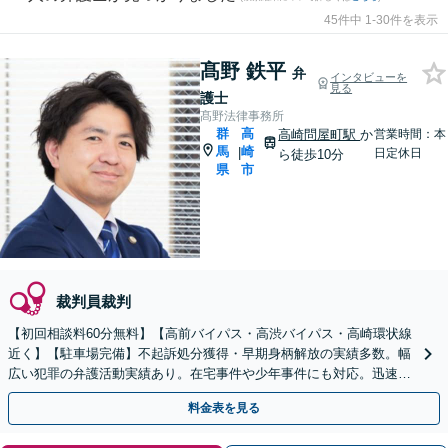
45件中 1-30件を表示
髙野 鉄平
弁
インタビューを
見る
護士
髙野法律事務所
群
高
高崎問屋町駅
か
営業時間：本
馬
崎
|
日定休日
ら徒歩10分
県
市
裁判員裁判
【初回相談料60分無料】【高前バイパス・高渋バイパス・高崎環状線
近く】【駐車場完備】不起訴処分獲得・早期身柄解放の実績多数。幅
広い犯罪の弁護活動実績あり。在宅事件や少年事件にも対応。迅速対
応が不可欠。すぐにご相談ください【休日・夜間対応可】
料金表を見る