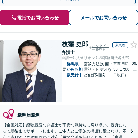
電話でお問い合わせ
メールでお問い合わせ
枝窪 史郎
東京都
インタビュ
ーを見る
弁護士
弁護士法人オリオン 法律事務所渋谷支部
営業時間：09:
群馬県
面談方法(対面・
からも相
電話・ビデオな
30~17:00（土
談受付中
ど)は応相談
日祝日）
裁判員裁判
【全国対応】経験豊富な弁護士が不安な気持ちに寄り添い、親身にな
って最後までサポートします。ご本人とご家族の橋渡し役となり、不
安に寄り添いきめ細やかに対応「示談交渉お任せください」「痴漢／