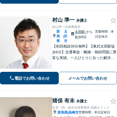
村山 準一
弁護士
村山準一法律事務所
群
太
太田駅
から
営業時間：本
馬
田
|
日定休日
徒歩6分
県
市
【初回相談30分無料】【東武太田駅徒
歩6分】交通事故・離婚・相続問題に豊
富な実績。一人ひとりに合った解決方
法で納得できる解決を目指します。依
頼者ファーストで迅速対応。企業法務
もご相談ください。
電話でお問い合わせ
メールでお問い合わせ
猪俣 有未
弁護士
石原・関・猿谷法律事務所 高崎オフィス
群馬県
高崎市
営業時間：本日定休日
|