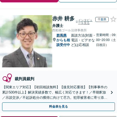
赤井 耕多
千葉県
インタビュ
ーを見る
弁護士
西船橋ゴール法律事務所
営業時間：09:
群馬県
面談方法(対面・
からも相
電話・ビデオな
00~20:00（土
談受付中
ど)は応相談
日祝日）
裁判員裁判
【関東エリア対応】【初回相談無料】【接見対応重視】【刑事事件の
累計500件以上】解決実績多数で、幅広く対応できます！／早期釈放
／示談交渉／不起訴処分の獲得に向けて尽力。犯罪被害者に寄り添っ
てサポートします【夜間・休日面談可】
料金表を見る