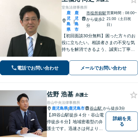
堂免法律事務所
鹿
鹿
市役所前駅
営業時間：08:00~
児
児
21:00（土日祝
から徒歩2
|
島
島
日）
分
県
市
【初回面談30分無料】困った方々のお
役に立ちたい。相談者さまの不安な気
持ちを解消できるよう、誠実に丁寧に
お話を伺いわかりやすい説明を心がけ
ております【市役所前2分】【休日・夜
電話でお問い合わせ
メールでお問い合わせ
間面談OKも可能】
佐野 浩基
弁護士
谷山中央法律事務所
鹿児島県
鹿児島市
谷山駅
から徒歩3分
|
【JR谷山駅徒歩４分・谷山電
詳細を見
停徒歩６分】地域密着型の弁
る
護士です。迅速さは何よりの
誠実さと考えています。ぜ