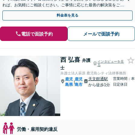
れば、お気軽にご相談ください。ご事情に応じた最善の解決策をご提
案します。
料金表を見る
電話で面談予約
メールで面談予約
西 弘喜
弁護
インタビューを見
る
士
弁護士法人萩原 鹿児島シティ法律事務所
天文館通駅
営業時間：本
鹿児
鹿児
|
島県
島市
日定休日
から徒歩1分
労働・雇用契約違反