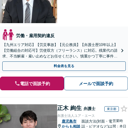
労働・雇用契約違反
【九州エリア対応】【労災事故】【元公務員】【弁護士歴10年以上】
【労働組合の対応可】労使双方（フリーランス）に対応。残業代の請
求、不当解雇・雇い止めなどお任せください。慎重かつ丁寧に事件解
決へと進めます。
料金表を見る
電話で面談予約
メールで面談予約
正木 絢生
弁護士
東京都
弁護士法人ユア・エース
営業時
鹿児島市
面談方法(対面・電
からも相談
話・ビデオなど)は
間：本日