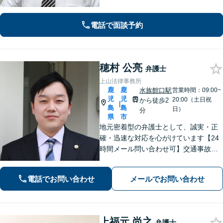
ですべて対応。弁護士に依頼して借金
の督促をストップ。状況を丁寧にヒア
リングした適切な解決策をご提案。
電話で面談予約
穂村 公亮
弁護士
上山法律事務所
鹿
鹿
水族館口駅
営業時間：09:00~
児
児
20:00（土日祝
から徒歩2
|
島
島
日）
分
県
市
地元密着型の弁護士として、誠実・正
確・迅速な対応を心がけています【24
時間メール問い合わせ可】交通事故／
離婚／労働／不動産等のトラブルにも
幅広く対応。新しい人生のスタートを
電話でお問い合わせ
メールでお問い合わせ
切るお手伝いをします【市電水族館口
駅2分】【完全個室】
上福元 尚之
弁護士