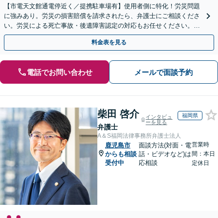
【市電天文館通電停近く／提携駐車場有】使用者側に特化！労災問題
に強みあり。労災の損害賠償を請求されたら、弁護士にご相談くださ
い。労災による死亡事故・後遺障害認定の対応もお任せください。
【休日相談可能（要予約）】
料金表を見る
電話でお問い合わせ
メールで面談予約
柴田 啓介
福岡県
インタビュ
ーを見る
弁護士
A＆S福岡法律事務所弁護士法人
営業時
鹿児島市
面談方法(対面・電
からも相談
話・ビデオなど)は
間：本日
受付中
応相談
定休日