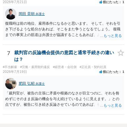
2026年7月21日
役にたった
1
岡田 晃朝
弁護士
復職時は前の地位、雇用条件になるかと思います。 そして、それを引
き下げるような処分があれば、そこをまた争うとなるでしょう。 復職
までの事実上の筋道は弁護士が協議することもあれば、あなたがご自
身で協議することもあります。 たいていは、訴訟判決までの依頼でし
ょうから、別途費用が発生することもありますが、出勤日時の設定く
らいならサービスでしてくれるかもしれません。
7
裁判官の反論機会提供の意図と通常手続きの違い
は？
#不当解雇
#労働・雇用契約違反
#経営者・会社側
#正社員・契約社員
2026年7月19日
役にたった
1
肥田 弘昭
弁護士
「裁判官が、被告の主張に矛盾や根拠のなさが目立つのに、それを咎
めずにそのまま反論の機会を与え続けているように見えます。」との
点ですが、被告に引き続き反論させているのであれば、被告の主張が
不十分な点が裁判官からしてもあるからかと思います。手続保障を尽
くしている場合があります。被告がこれ以上ありませんと言えば終わ
るかと思います。ご参考にしてください。