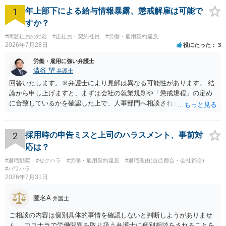
1
年上部下による給与情報暴露、懲戒解雇は可能で
すか？
#問題社員の対応
#正社員・契約社員
#労働・雇用契約違反
2026年7月28日
役にたった
3
労働・雇用に強い弁護士
澁谷 望
弁護士
回答いたします。※弁護士により見解は異なる可能性があります。 結
論から申し上げますと、まずは会社の就業規則や「懲戒規程」の定め
に合致しているかを確認した上で、人事部門へ相談されることが最優
先となります。 その上で、いきなりの懲戒解雇は法的ハードルが高い
ものの、重い懲戒処分の対象には十分なり得ます。 名誉や評価の回復
については、会社側に「部下の不正行為による情報漏洩」と正式に認
2
採用時の申告ミスと上司のハラスメント、事前対
定させ、誤認した他部署への適切なフォローや周知を求めるのが有効
応は？
です。 あるいは、懲戒があったことを社内で周知される手続があるの
#退職勧奨
#セクハラ
#労働・雇用契約違反
#退職理由(自己都合・会社都合)
ならば、それにより軽微ながら回復はできるかもしれません。 さらに
#パワハラ
個人としても、相手に対してプライバシー侵害等に基づく損害賠償
2026年7月31日
（慰謝料）を請求する選択肢がありえます（ただし、金額は多額にな
らない可能性があります。）。
匿名A
弁護士
ご相談の内容は個別具体的事情を確認しないと判断しようがありませ
ん。 ココナラで労働問題を取り扱う弁護士に個別相談をされることを