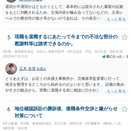
前に契約書の内容をレビューしてもらう価値は十分にあると思われま
適切か不適切かはともかくとして、基本的には提出された書面や証拠
す。 争点は、契約類型が雇用か業務委託か、実態として労働者性があ
をもとに判断されるため、主張内容が噛み合ってないなどの、主張レ
るか、解除事由が双方にどう定められているか、違約金の算定根拠が
ベルでの整合性の無さ等がないのであれば、その発言のみで大きく不
合理的か、という複数論点に分かれます。契約前なら、交渉のパワー
利になるということはないように思われます。
バランスの問題もありますが、修正余地があるうえ、後から争うより
コストを抑えやすいので、資料等を持参の上弁護士に確認されること
5
現職を退職するにあたって今までの不法な部分の
をお勧めします。 ・事務所側の解除でも、解除理由によってはタレン
慰謝料等は請求できるのか。
ト側に損害賠償が発生する建付けになっていることはあります。ただ
し、事務所側が一方的に解除したのにタレントへ違約金を課す設計
#労働・雇用契約違反
#未払い残業代請求
#労災認定・対応
#正社員・契約社員
2026年7月23日
役にたった
1
は、合理性や対価性を欠くとして争いやすいです。逆に、タレント側
の重大な契約違反がある場合は、実損害の範囲で請求される可能性は
正木 友啓
あります。
弁護士
とりあえずは、お近くの弁護士事務所か、労働基準監督署に行って、
状況を整理するところから始めるのがよいかと思います。 証拠の集め
やすさの観点から、実際に退職する前に相談に行かれた方がよいかと
思います
6
地位確認訴訟の勝訴後、復職条件交渉と嫌がらせ
対策について
#不当解雇
#労働・雇用契約違反
#正社員・契約社員
#労働審判
#職場いじめ
#経営者・会社側