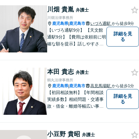
害賠償請求を注力分野とし
川畑 貴胤
て、確かな経験にもとづき、
弁護士
幅広い分野の法的トラブルへ
川畑法律事務所
の対応が可能です。
鹿児島県
鹿児島市
いづろ通駅
から徒歩9分
|
【いづろ通駅9分】 【天文館
詳細を見
通駅9分】【費用は依頼前に明
る
確な額を提示】話しやすさを
重視した対応に自信あり。依
頼者さまに納得いくまで心の
うちを話してもらったうえ
本田 貴志
で、お悩みの解決に向けて丁
弁護士
寧にアドバイスしていきま
鶴丸法律事務所
す。
鹿児島県
鹿児島市
高見馬場駅
から徒歩1分
|
【初回相談無料】【年間相談
詳細を見
実績多数】相続問題・交通事
る
故・借金・離婚等幅広い事件
に対応しています。親しみや
すい弁護士が、依頼者様のた
めに、最良の結果を追求しま
小豆野 貴昭
す。困ったらすぐにご相談く
弁護士