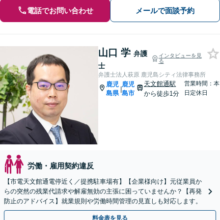
電話でお問い合わせ
メールで面談予約
山口 学
弁護
インタビューを見
る
士
弁護士法人萩原 鹿児島シティ法律事務所
天文館通駅
営業時間：本
鹿児
鹿児
|
島県
島市
日定休日
から徒歩1分
労働・雇用契約違反
【市電天文館通電停近く／提携駐車場有】【企業様向け】元従業員か
らの突然の残業代請求や解雇無効の主張に困っていませんか？【再発
防止のアドバイス】就業規則や労働時間管理の見直しも対応します。
料金表を見る