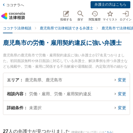
弁護士の方はこちら
ココナラへ
投稿する
探す
閲覧履歴
マイリスト
ログイン
ココナラ法律相談
鹿児島県で法律相談できる弁護士
鹿児島市で法律相
鹿児島市の労働・雇用契約違反に強い弁護士
鹿児島県の鹿児島市で労働・雇用契約違反に強い弁護士が27名見つかりまし
た。初回面談無料や休日面談に対応している弁護士、解決事例を持つ弁護士な
ども掲載中。労働・雇用に関係する不当解雇や退職勧奨、内定取消等の細かな
分野での絞り込み検索もでき便利です。特に弁護士法人萩原 鹿児島シティ法律
事務所の田丸 啓志弁護士や弁護士法人萩原 鹿児島シティ法律事務所の山口 学
エリア
鹿児島県、鹿児島市
変更
弁護士、樋口法律事務所の樋口 翔馬弁護士のプロフィール情報や弁護士費用、
強みなどが注目されています。『鹿児島市で土日や夜間に発生した労働・雇用
相談内容
労働・雇用、労働・雇用契約違反
変更
契約違反のトラブルを今すぐに弁護士に相談したい』『労働・雇用契約違反の
トラブル解決の実績豊富な近くの弁護士を検索したい』『初回相談無料で労
働・雇用契約違反を法律相談できる鹿児島市内の弁護士に相談予約したい』な
詳細条件
未選択
変更
どでお困りの相談者さんにおすすめです。
27
人の弁護士が見つかりました
(検索結果について詳しくは
こちら
)