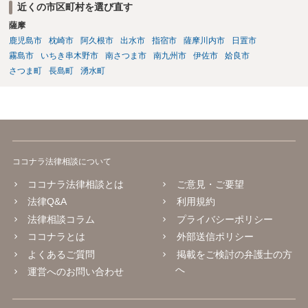
近くの市区町村を選び直す
薩摩
鹿児島市
枕崎市
阿久根市
出水市
指宿市
薩摩川内市
日置市
霧島市
いちき串木野市
南さつま市
南九州市
伊佐市
姶良市
さつま町
長島町
湧水町
ココナラ法律相談について
ココナラ法律相談とは
ご意見・ご要望
法律Q&A
利用規約
法律相談コラム
プライバシーポリシー
ココナラとは
外部送信ポリシー
よくあるご質問
掲載をご検討の弁護士の方
へ
運営へのお問い合わせ