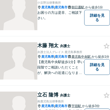
ださい。
小豆野法律事務所
鹿児島県
鹿児島市
朝日通駅
から徒歩1分
|
お困りの方は是非、ご相談下
詳細を見
さい。
る
木藤 翔太
弁護士
弁護士法人グレイス 鹿児島事務所
鹿児島県
鹿児島市
鹿児島中央駅
から徒歩1分
|
【鹿児島中央駅徒歩1分】早い
詳細を見
段階でご相談いただくこと
る
が、解決への近道になりま
す。これからどう動くのがよ
いのか、一人で悩まず一緒に
整理していきましょう。どん
立石 隆博
なご相談でも、どうぞお気軽
弁護士
にお声がけください。【初回
南鹿児島法律事務所
相談無料】【電話・WEB面談
鹿児島県
鹿児島市
宇宿駅
から徒歩3分
|