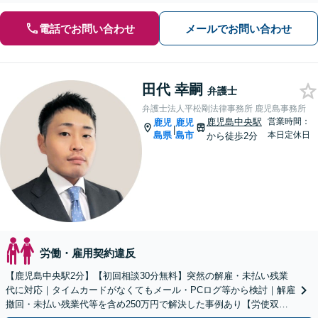
電話でお問い合わせ
メールでお問い合わせ
田代 幸嗣
弁護士
弁護士法人平松剛法律事務所 鹿児島事務所
鹿児島中央駅
営業時間：
鹿児
鹿児
|
島県
島市
本日定休日
から徒歩2分
労働・雇用契約違反
【鹿児島中央駅2分】【初回相談30分無料】突然の解雇・未払い残業
代に対応｜タイムカードがなくてもメール・PCログ等から検討｜解雇
撤回・未払い残業代等を含め250万円で解決した事例あり【労使双方