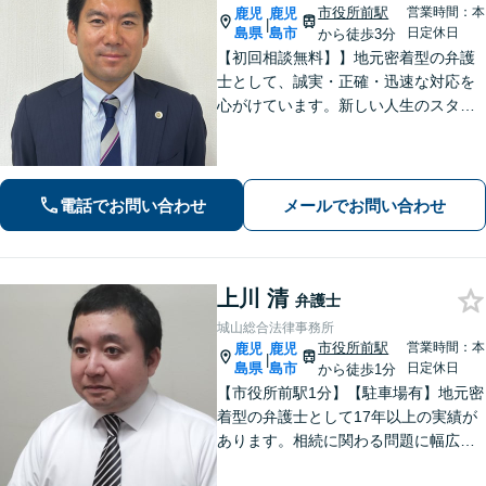
市役所前駅
営業時間：本
鹿児
鹿児
|
島県
島市
日定休日
から徒歩3分
【初回相談無料】】地元密着型の弁護
士として、誠実・正確・迅速な対応を
心がけています。新しい人生のスター
トを切る第一歩として、お気軽にご相
談ください【24時間メール問い合わせ
可】豊富な実践経験を活かし、スピー
ド解決を目指します。
電話でお問い合わせ
メールでお問い合わせ
上川 清
弁護士
城山総合法律事務所
市役所前駅
営業時間：本
鹿児
鹿児
|
島県
島市
日定休日
から徒歩1分
【市役所前駅1分】【駐車場有】地元密
着型の弁護士として17年以上の実績が
あります。相続に関わる問題に幅広く
対応可。遺言書作成から遺言の執行ま