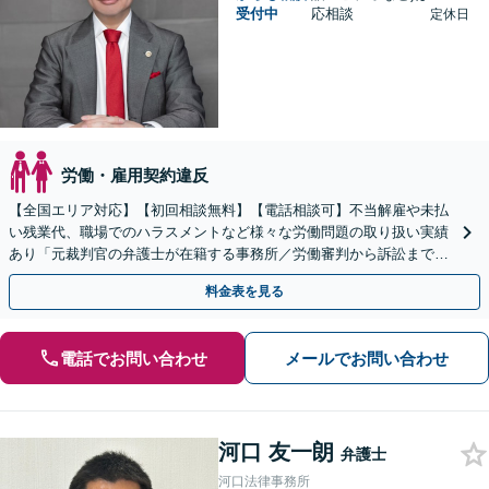
受付中
応相談
定休日
労働・雇用契約違反
【全国エリア対応】【初回相談無料】【電話相談可】不当解雇や未払
い残業代、職場でのハラスメントなど様々な労働問題の取り扱い実績
あり「元裁判官の弁護士が在籍する事務所／労働審判から訴訟まで、
裁判官経験を活かした最適な戦略を立案」
料金表を見る
電話でお問い合わせ
メールでお問い合わせ
河口 友一朗
弁護士
河口法律事務所