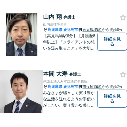
ひ、お気軽にご相談くださ
い。
山内 翔
弁護士
山内法律事務所
鹿児島県
鹿児島市
高見馬場駅
から徒歩6分
|
【高見馬場駅6分】【弁護歴8
詳細を見
年以上】「クライアントの想
る
いを汲み取ること」を大切に
し弁護を行います。ご相談の
際には、皆様の胸の内を詳し
くお聞かせください。納得の
本間 大寿
いく解決になるよう、精一杯
弁護士
尽力いたします。【対応分野
弁護士法人みずほ法律事務所
多数！】
鹿児島県
鹿児島市
市役所前駅
から徒歩2分
|
みなさまが瑞々しく実り豊か
詳細を見
な生活を送れるようお手伝い
る
がしたい。実り豊かな美しい
国を作る一助になりたい。
「実る程首を垂れる稲穂か
な」という初心を大切に，み