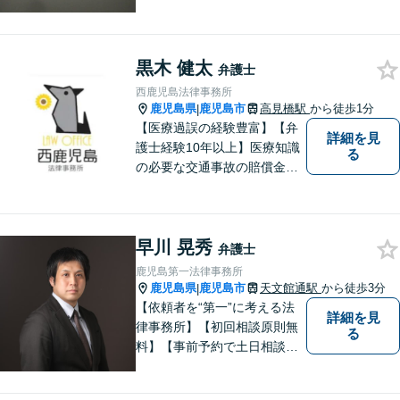
応】【初回３０分無料】【上
塩屋電停から徒歩6分】【駐車
場有り】
黒木 健太
弁護士
西鹿児島法律事務所
鹿児島県
鹿児島市
高見橋駅
から徒歩1分
|
【医療過誤の経験豊富】【弁
詳細を見
護士経験10年以上】医療知識
る
の必要な交通事故の賠償金請
求、後遺障害等級申請はお任
せ。手術後の後遺症に疑問の
ある人もお気軽にご相談くだ
早川 晃秀
さい。依頼者様との信頼関係
弁護士
を大切に解決へ向けて尽力い
鹿児島第一法律事務所
たします。【休日・夜間対応
鹿児島県
鹿児島市
天文館通駅
から徒歩3分
|
可】
【依頼者を“第一”に考える法
詳細を見
律事務所】【初回相談原則無
る
料】【事前予約で土日相談
可】【オンライン面談・電子
契約対応】刑事弁護・民事損