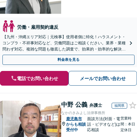
労働・雇用契約違反
【九州・沖縄エリア対応｜元検事】使用者側に特化！ハラスメント・
コンプラ・不祥事対応など、労働問題はご相談ください。業界・業種
問わず対応。複雑な問題も徹底した調査で、効果的・効率的な解決を
目指します。セカンドオピニオン可【休日・夜間相談可】
料金表を見る
電話でお問い合わせ
メールでお問い合わせ
中野 公義
弁護士
福岡県
なかのきみよし法律事務所
営業時
鹿児島市
面談方法(対面・電
からも相談
話・ビデオなど)は
間：本日
受付中
応相談
定休日