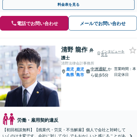
に対応】【弁護士歴10年以上】
料金表を見る
電話でお問い合わせ
メールでお問い合わせ
清野 龍作
弁
インタビューを
見る
護士
清野法律会計事務所
中洲通駅
か
営業時間：本
鹿児
鹿児
|
島県
島市
日定休日
ら徒歩5分
労働・雇用契約違反
【初回相談無料】【残業代・労災・不当解雇】個人で会社と対峙して
いくのは大変です。会社に対して少しでもおかしいと感じることがあ