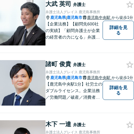
大武 英司
なさまと一緒に成長させてい
弁護士
ただきたい。それが私たち，
弁護士法人グレイス 鹿児島事務所
みずほ法律事務所の思いで
鹿児島県
鹿児島市
鹿児島中央駅
から徒歩1分
|
す。
【企業法務】【顧問先600社
詳細を見
の実績】「顧問弁護士が企業
る
の経営者の力になる」弁護士
法人グレイス 企業法務部にお
気軽にご相談ください。
諸町 俊貴
弁護士
弁護士法人グレイス 鹿児島事務所
鹿児島県
鹿児島市
鹿児島中央駅
から徒歩1分
|
【鹿児島中央駅1分】社労士の
詳細を見
ダブルライセンス。企業法務
る
／労働問題／破産／消費者問
題・詐欺／インターネット問
題に注力。前職は古物商に従
事し、商材の販売管理・経営
木下 一達
をしておりました。丁寧なヒ
弁護士
アリングで、ご相談の全容を
弁護士法人グレイス 鹿児島事務所