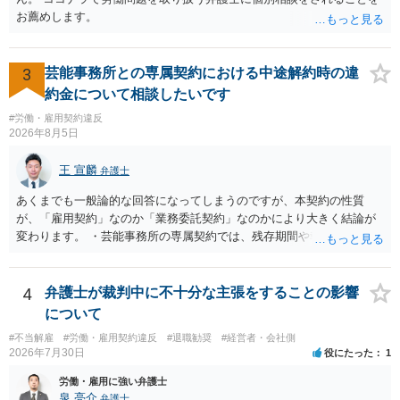
お薦めします。
3
芸能事務所との専属契約における中途解約時の違
約金について相談したいです
#労働・雇用契約違反
2026年8月5日
王 宣麟
弁護士
あくまでも一般論的な回答になってしまうのですが、本契約の性質
が、「雇用契約」なのか「業務委託契約」なのかにより大きく結論が
変わります。 ・芸能事務所の専属契約では、残存期間や報酬額、投下
コストを基準に違約金や損害金を設定する例はあります。ただし、実
務上よくあるからといって当然に適法という意味ではなく、実際の損
害との対応関係や合理性が重要です。 ・違約金に上限がなくても、常
4
弁護士が裁判中に不十分な主張をすることの影響
に有効になるわけではありません。契約が労働契約に近い実態なら労
について
基法16条で無効となる余地があり、そうでなくても、金額が事務所の
#不当解雇
#労働・雇用契約違反
#退職勧奨
#経営者・会社側
損害と比べて過大なら無効や減額が争点になります。 ・契約前の修正
2026年7月30日
役にたった
1
交渉は一般的です。 交渉の方向としては、上限額を設ける、実損害ベ
ースにする、算定根拠を明確化する、違約金ではなく「合理的な実
労働・雇用に強い弁護士
費・未回収費用のみ」に限定する、などが典型です。 ・弁護士に契約
泉 亮介
弁護士