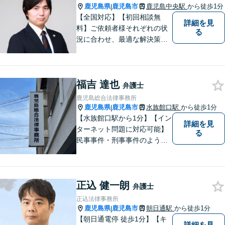
明らかにし、納得のいく解決
鹿児島県
鹿児島市
鹿児島中央駅
から徒歩1分
|
を目指します。
【全国対応】【初回相談無
詳細を見
料】ご依頼者様それぞれの状
る
況に合わせ、最適な解決策を
ご提案します。緊急のご相談
にも迅速に対応いたします。
一つひとつの問題に丁寧に向
福吉 達也
き合い、解決までしっかりサ
弁護士
ポートします。【電話・WEB
鹿児島総合法律事務所
相談も対応可能】
鹿児島県
鹿児島市
水族館口駅
から徒歩1分
|
【水族館口駅から1分】【イン
詳細を見
ターネット問題に対応可能】
る
民事事件・刑事事件のような
問題のみならず、インターネ
ット問題にも対応しておりま
す。電話・メールでのお問い
正込 健一朗
合わせも受け付けておりま
弁護士
す。お気軽にご相談くださ
正込法律事務所
い。
鹿児島県
鹿児島市
朝日通駅
から徒歩1分
|
【朝日通電停 徒歩1分】【キ
詳細を見