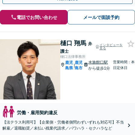
電話でお問い合わせ
メールで面談予約
樋口 翔馬
弁
インタビューを
見る
護士
樋口法律事務所
水族館口駅
営業時間：本
鹿児
鹿児
|
島県
島市
日定休日
から徒歩1分
労働・雇用契約違反
【法テラス利用可】【企業側・労働者側問わずいずれも対応可】不当
解雇／退職勧奨／未払い残業代請求／パワハラ・セクハラなど