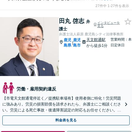
27件中 1-27件を表示
田丸 啓志
弁
インタビューを
見る
護士
弁護士法人萩原 鹿児島シティ法律事務所
天文館通駅
営業時間：本
鹿児
鹿児
|
島県
島市
日定休日
から徒歩1分
労働・雇用契約違反
【市電天文館通電停近く／提携駐車場有】使用者側に特化！労災問題
に強みあり。労災の損害賠償を請求されたら、弁護士にご相談くださ
い。労災による死亡事故・後遺障害認定の対応もお任せください。
【休日相談可能（要予約）】
料金表を見る