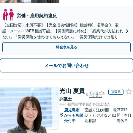
労働・雇用契約違反
【全国対応・来所不要】【完全成功報酬制】相談料0、着手金0。電
話・メール・WEB相談可能。【労働問題に特化】「残業代が支払われ
ない」「労災保険を使わせてもらえない」「労災保険だけでは足りな
い。損害賠償請求したい」など労働問題はお任せを。
料金表を見る
メールでお問い合わせ
光山 夏貴
福岡県
インタビュ
ーを見る
弁護士
A＆S福岡法律事務所弁護士法人
営業時
鹿児島市
面談方法(対面・電
からも相談
話・ビデオなど)は
間：本日
受付中
応相談
定休日