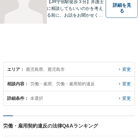
可】
【JR宇宿駅徒歩３分】弁護士
詳細を見
に相談してもいいのかを考え
る
る前に、お話をお聞かせくだ
さい。刑事・男女問題・借金
など幅広く対応◎お一人おひ
とりにとって最適な解決方法
をご提案いたします。
エリア
鹿児島県、鹿児島市
変更
相談内容
労働・雇用、労働・雇用契約違反
変更
詳細条件
未選択
変更
労働・雇用契約違反の法律Q&Aランキング