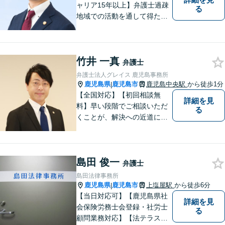
ャリア15年以上】弁護士過疎
る
地域での活動を通して得た経
験とノウハウを生かした弁護
活動。依頼者の内面に真摯に
向き合い、多角的な視点で最
竹井 一真
適な解決策をご提案します
弁護士
弁護士法人グレイス 鹿児島事務所
鹿児島県
鹿児島市
鹿児島中央駅
から徒歩1分
|
【全国対応】【初回相談無
詳細を見
料】早い段階でご相談いただ
る
くことが、解決への近道にな
ります。これからどう動くの
がよいのか、一人で悩まず一
緒に整理していきましょう。
島田 俊一
どんなご相談でも、どうぞお
弁護士
気軽にお声がけください。
島田法律事務所
【電話・WEB相談も対応可
鹿児島県
鹿児島市
上塩屋駅
から徒歩6分
|
能】
【当日対応可】【鹿児島県社
詳細を見
会保険労務士会登録・社労士
る
顧問業務対応】【法テラス対