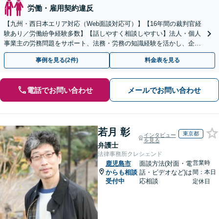
労働・雇用契約違反
【九州・西日本エリア対応（Web面談対応可）】【16年間の裁判官経
験あり／労働紛争経験多数】【話しやすく相談しやすい】法人・個人
事業主の労務問題をサポート、法務・労務の知識経験を活かし、企業
側から御社の労働問題解決に尽力します。
事例を見る(2件)
料金表を見る
電話でお問い合わせ
メールでお問い合わせ
若月 彰
東京都
インタビュー
を見る
弁護士
法律事務所クレシェンド
営業時
鹿児島市
面談方法(対面・電
からも相談
話・ビデオなど)は
間：本日
受付中
応相談
定休日