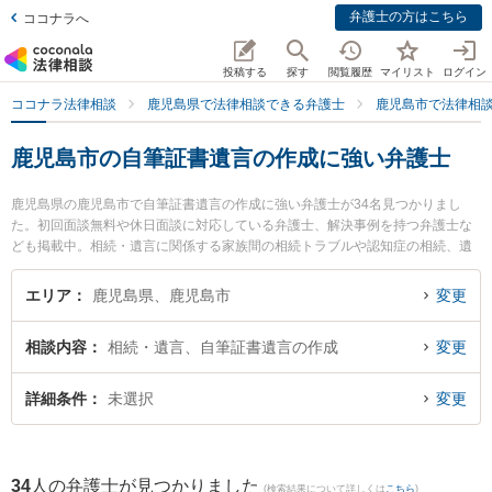
弁護士の方はこちら
ココナラへ
投稿する
探す
閲覧履歴
マイリスト
ログイン
ココナラ法律相談
鹿児島県で法律相談できる弁護士
鹿児島市で法律相
鹿児島市の自筆証書遺言の作成に強い弁護士
鹿児島県の鹿児島市で自筆証書遺言の作成に強い弁護士が34名見つかりまし
た。初回面談無料や休日面談に対応している弁護士、解決事例を持つ弁護士な
ども掲載中。相続・遺言に関係する家族間の相続トラブルや認知症の相続、遺
産分割等の細かな分野での絞り込み検索もでき便利です。特に城山総合法律事
務所の上川 清弁護士や髙橋総合法律事務所の髙橋 昭広弁護士、弁護士法人萩原
エリア
鹿児島県、鹿児島市
変更
鹿児島シティ法律事務所の山口 学弁護士のプロフィール情報や弁護士費用、強
みなどが注目されています。『鹿児島市で土日や夜間に発生した自筆証書遺言
相談内容
相続・遺言、自筆証書遺言の作成
変更
の作成のトラブルを今すぐに弁護士に相談したい』『自筆証書遺言の作成のト
ラブル解決の実績豊富な近くの弁護士を検索したい』『初回相談無料で自筆証
書遺言の作成を法律相談できる鹿児島市内の弁護士に相談予約したい』などで
詳細条件
未選択
変更
お困りの相談者さんにおすすめです。
34
人の弁護士が見つかりました
(検索結果について詳しくは
こちら
)