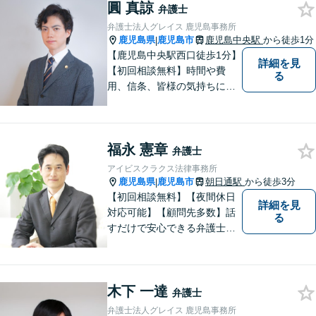
圓 真諒
で、お悩みの解決に向けて丁
弁護士
寧にアドバイスしていきま
弁護士法人グレイス 鹿児島事務所
す。
鹿児島県
鹿児島市
鹿児島中央駅
から徒歩1分
|
【鹿児島中央駅西口徒歩1分】
詳細を見
【初回相談無料】時間や費
る
用、信条、皆様の気持ちに重
きをおいた弁護を行います。
自治体職員としてのキャリア
があり、土地改良法・農地法
福永 憲章
に強みあり！親身になって最
弁護士
後までサポートいたします。
アイビスクラクス法律事務所
鹿児島県
鹿児島市
朝日通駅
から徒歩3分
|
【初回相談無料】【夜間休日
詳細を見
対応可能】【顧問先多数】話
る
すだけで安心できる弁護士を
目指しています。じっくり話
を聞き、そしてスパッと問題
を解決するプロフェッショナ
木下 一達
ルでありたいと思っていま
弁護士
す。
弁護士法人グレイス 鹿児島事務所