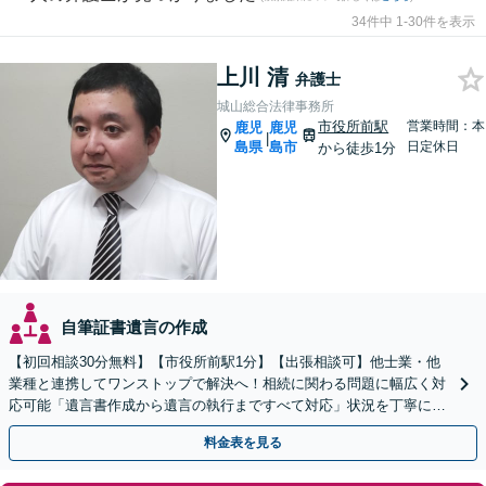
34件中 1-30件を表示
上川 清
弁護士
城山総合法律事務所
市役所前駅
営業時間：本
鹿児
鹿児
|
島県
島市
日定休日
から徒歩1分
自筆証書遺言の作成
【初回相談30分無料】【市役所前駅1分】【出張相談可】他士業・他
業種と連携してワンストップで解決へ！相続に関わる問題に幅広く対
応可能「遺言書作成から遺言の執行まですべて対応」状況を丁寧にヒ
アリングしたうえで、最適な解決策をご提案いたします
料金表を見る