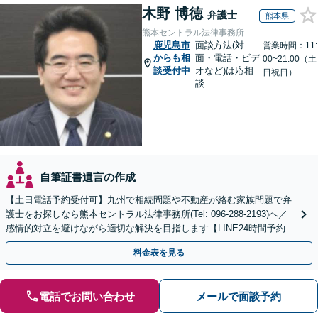
木野 博徳
弁護士
熊本県
熊本セントラル法律事務所
鹿児島市
面談方法(対
営業時間：11:
からも相
面・電話・ビデ
00~21:00（土
談受付中
オなど)は応相
日祝日）
談
自筆証書遺言の作成
【土日電話予約受付可】九州で相続問題や不動産が絡む家族問題で弁
護士をお探しなら熊本セントラル法律事務所(Tel: 096-288-2193)へ／
感情的対立を避けながら適切な解決を目指します【LINE24時間予約受
付可】【休日・夜間相談可】
料金表を見る
電話でお問い合わせ
メールで面談予約