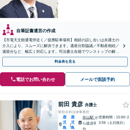
自筆証書遺言の作成
【市電天文館通電停近く／提携駐車場有】相続の話し合いは弁護士の
介入により、スムーズに解決できます。遺産分割協議／不動産相続／
遺留分など、幅広く対応します。司法書士在籍でワンストップの解決
が可能。【夜間・休日相談可能】
料金表を見る
電話でお問い合わせ
メールで面談予約
前田 貴彦
弁護士
東部令和法律事務所
鹿
鹿
谷山駅
か
営業時間：10:00~2
児
児
3:59（土日祝日）
ら徒歩9
|
島
島
分