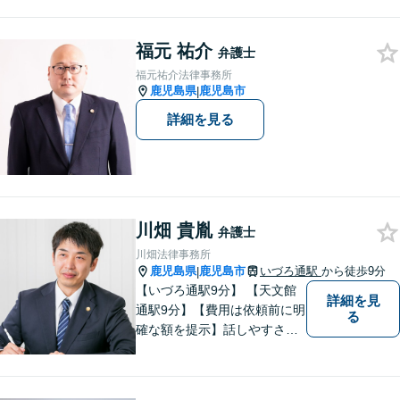
「実る程首を垂れる稲穂か
な」という初心を大切に，み
福元 祐介
なさまと一緒に成長させてい
弁護士
ただきたい。それが私たち，
福元祐介法律事務所
みずほ法律事務所の思いで
鹿児島県
鹿児島市
|
す。
詳細を見る
川畑 貴胤
弁護士
川畑法律事務所
鹿児島県
鹿児島市
いづろ通駅
から徒歩9分
|
【いづろ通駅9分】 【天文館
詳細を見
通駅9分】【費用は依頼前に明
る
確な額を提示】話しやすさを
重視した対応に自信あり。依
頼者さまに納得いくまで心の
うちを話してもらったうえ