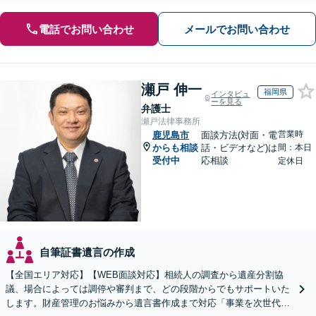
電話でお問い合わせ
メールでお問い合わせ
瀬戸 伸一
福岡県
インタビュ
ーを見る
弁護士
瀬戸法律事務所
営業時
鹿児島市
面談方法(対面・電
からも相談
話・ビデオなど)は
間：本日
受付中
応相談
定休日
自筆証書遺言の作成
【全国エリア対応】【WEB面談対応】相続人の調査から遺産分割協
議、場合によっては調停や審判まで、どの段階からでもサポートいた
します。財産管理のお悩みから遺言書作成まで対応「事業を次世代に