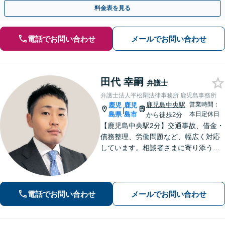
引き継ぐ安心の事業承継をサポート」【完全個室相談】
料金表を見る
電話でお問い合わせ
メールでお問い合わせ
田代 幸嗣
弁護士
弁護士法人平松剛法律事務所 鹿児島事務所
鹿児島中央駅
営業時間：
鹿児
鹿児
|
島県
島市
本日定休日
から徒歩2分
【鹿児島中央駅2分】交通事故、借金・
債務整理、労働問題など、幅広く対応
しています。相談者さまに寄り添うこ
とを大切にし、一つひとつの案件に誠
心誠意を尽くしています。ぜひご相談
ください。【弁護士歴10年以上】
電話でお問い合わせ
メールでお問い合わせ