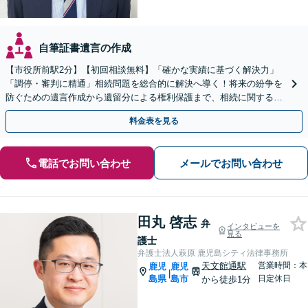
自筆証書遺言の作成
【市役所前駅2分】【初回相談無料】「確かな実績に基づく解決力」
「調停・審判に精通」相続問題を総合的に解決へ導く！将来の紛争を
防ぐための遺言作成から遺留分による権利保護まで、相続に関するあ
らゆる場面でサポート「安心の料金体系と丁寧な説明」
料金表を見る
電話でお問い合わせ
メールでお問い合わせ
田丸 啓志
弁
インタビューを
見る
護士
弁護士法人萩原 鹿児島シティ法律事務所
天文館通駅
営業時間：本
鹿児
鹿児
|
島県
島市
日定休日
から徒歩1分