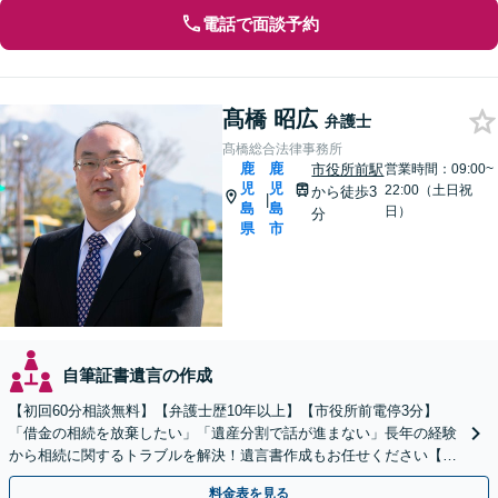
電話で面談予約
髙橋 昭広
弁護士
髙橋総合法律事務所
鹿
鹿
市役所前駅
営業時間：09:00~
児
児
22:00（土日祝
から徒歩3
|
島
島
日）
分
県
市
自筆証書遺言の作成
【初回60分相談無料】【弁護士歴10年以上】【市役所前電停3分】
「借金の相続を放棄したい」「遺産分割で話が進まない」長年の経験
から相続に関するトラブルを解決！遺言書作成もお任せください【出
張遺言書作成サービス有り】
料金表を見る