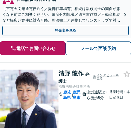
【市電天文館通電停近く／提携駐車場有】相続は親族同士の関係が悪
くなる前にご相談ください。遺産分割協議／遺言書作成／不動産相続
など幅広い案件に対応可能。司法書士と連携してワンストップで対応
します。【休日相談可能（要予約）】
料金表を見る
電話でお問い合わせ
メールで面談予約
清野 龍作
弁
インタビューを
見る
護士
清野法律会計事務所
中洲通駅
か
営業時間：本
鹿児
鹿児
|
島県
島市
日定休日
ら徒歩5分