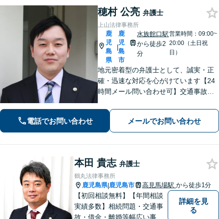
穂村 公亮
弁護士
上山法律事務所
鹿
鹿
水族館口駅
営業時間：09:00~
児
児
20:00（土日祝
から徒歩2
|
島
島
日）
分
県
市
地元密着型の弁護士として、誠実・正
確・迅速な対応を心がけています【24
時間メール問い合わせ可】交通事故／
離婚／労働／不動産等のトラブルにも
幅広く対応。新しい人生のスタートを
電話でお問い合わせ
メールでお問い合わせ
切るお手伝いをします【市電水族館口
駅2分】【完全個室】
本田 貴志
弁護士
鶴丸法律事務所
鹿児島県
鹿児島市
高見馬場駅
から徒歩1分
|
【初回相談無料】【年間相談
詳細を見
実績多数】相続問題・交通事
る
故・借金・離婚等幅広い事件