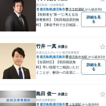
「鹿児島あおぞら法律事務
鹿児島第一法律事務所
所」で検索。
鹿児島県
鹿児島市
天文館通駅
から徒歩3分
|
【依頼者を“第一”に考える法
詳細を見
律事務所】【初回相談原則無
る
料】【事前予約で土日相談
可】【オンライン面談・電子
契約対応】刑事弁護・民事損
害賠償請求を注力分野とし
竹井 一真
て、確かな経験にもとづき、
弁護士
幅広い分野の法的トラブルへ
弁護士法人グレイス 鹿児島事務所
の対応が可能です。
鹿児島県
鹿児島市
鹿児島中央駅
から徒歩1分
|
【全国対応】【初回相談無
詳細を見
料】早い段階でご相談いただ
る
くことが、解決への近道にな
ります。これからどう動くの
がよいのか、一人で悩まず一
緒に整理していきましょう。
島田 俊一
どんなご相談でも、どうぞお
弁護士
気軽にお声がけください。
島田法律事務所
【電話・WEB相談も対応可
鹿児島県
鹿児島市
上塩屋駅
から徒歩6分
|