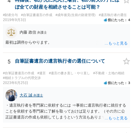
4
い解決案があればお悩みになるのは当然と言えば当然のことです。 彼
ぼ全ての財産を相続させることは可能？
と親子関係を結びたいと思っているが、名字は変えたくない・・・養
#財産分与
#自筆証書遺言の作成
#成年後見(生前の財産管理)
#遺言執行者の選任
子縁組の必要があり 氏も変更することになります。 しかし 彼は成人
2019年9月3日
役にたった
4
しているとは言え、自分の子と私の連れ子、全て平等にしたいと希
望。もちろん私もそうできればと思います。 ・・・婚姻前の契約 あ
内藤 政信
弁護士
るいは 遺言書などで その意思を実現する方法はあります。 弁護
士に相談してみてください。
最初は調停からやります。
5
自筆証書遺言の遺言執行者の選任について
#自筆証書遺言の作成
#遺言
#遺言の書き直し・やり直し
#不動産・土地の相続
#相続トラブルの代理交渉
2023年6月25日
役にたった
3
大石 誠
弁護士
・遺言執行者を専門家に依頼するには ⇒事前に遺言執行者に就任する
ことを依頼する専門家に了解を取っておけば足ります。（その方に公
正証書遺言の作成も依頼してしまうという方法もあります） 事前に了
解を取るだけであれば、契約は不要ですし、契約料を払う必要もあり
ません。 遺言執行者に就任し、遺言執行が完了したときの報酬だけ、