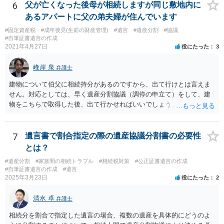
弁護士費用としてかかります。 ・亡くなった際に、法務局に預けた自
6
父が亡くなった後母が相続しますが同じ敷地内に
筆証書遺言の存在を親族がなかったものにされる可能性 ⇒自筆の遺言
あるアパートに父の弟夫婦が住んでいます
書を法務局に保管した場合、死亡後、法務局に遺言書の有無を照会す
#固定資産税
#成年後見(生前の財産管理)
#遺言
#遺産分割
#協議
ることになりますので、「法務局に預けた自筆証書遺言の存在を親族
#自筆証書遺言の作成
がなかったもの」にすることはできません。 存在をなかったものにす
2021年4月27日
役にたった
3
るというよりも、遺言の効力を争う（遺言は無効だ）と主張する場合
がありえますが、その予防方法は、遺言者と面談してみないと判断が
峰岸 泉
弁護士
難しいです。
建物について伯父に相続持分があるのですから、出て行けとは言えま
せん。対応としては、早く遺産分割協議（調停の申立て）をして、建
物をこちらで取得した後、出て行かせればいいでしょう。 建物の固定
資産税については、持分に応じた負担が考えられますが、時効にかか
っていない部分については請求すればいいと思います。 なお、家賃に
ついては、お父様自身が遺産分割手続をしなかったのですから、あき
7
遺言書で割合指定の際の遺産協議分割書の必要性
らめるしかないと思います。
とは？
#遺産分割
#家族間の相続トラブル
#相続税対策
#公正証書遺言の作成
#自筆証書遺言の作成
#遺言
2025年3月23日
役にたった
2
清水 卓
弁護士
相続分を割合で指定した遺言の場合、複数の遺産を具体的にどうのよ