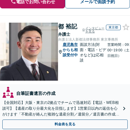
電話でお問い合わせ
メールで面談予約
都 裕記
東京都
インタビュー
を見る
弁護士
弁護士法人新都法律事務所 東京事務所
鹿児島市
面談方法(対
営業時間：09:
からも相
面・電話・ビデ
00~19:00（土
談受付中
オなど)は応相
日祝日）
談
自筆証書遺言の作成
【全国対応】大阪・東京の2拠点でチームで迅速対応【電話・WEB相
談可】【遺産の取り分最大化を目指します】1営業日以内の返信を心
がけます「不動産が絡んだ複雑な遺産分割／遺留分／遺言書の作成・
執行／事業承継など、お任せください」【休日相談あり】
料金表を見る