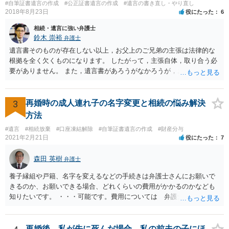
#自筆証書遺言の作成
#公正証書遺言の作成
#遺言の書き直し・やり直し
2018年8月23日
役にたった
6
相続・遺言に強い弁護士
鈴木 崇裕
弁護士
遺言書そのものが存在しない以上，お父上のご兄弟の主張は法律的な
根拠を全く欠くものになります。 したがって，主張自体，取り合う必
要がありません。 また，遺言書があろうがなかろうが，お父上のご兄
弟と面会しなければならない義務はもともとありません。 峰岸先生の
ご回答にもありますが， 代理人弁護士をたてて，その弁護士から相手
方に対して， ・相続に関する主張は法的根拠がなく，一切応じないこ
3
再婚時の成人連れ子の名字変更と相続の悩み解決
と ・今後一切の連絡をしてこないでほしいこと ・連絡を継続してくる
方法
ようであれば警察への通報や法的措置も辞さないこと などを記載した
#遺言
#相続放棄
#口座凍結解除
#自筆証書遺言の作成
#財産分与
書面を発送してもらうことがよろしいように思います。
2021年2月21日
役にたった
7
森田 英樹
弁護士
養子縁組や戸籍、名字を変えるなどの手続きは弁護士さんにお願いで
きるのか、お願いできる場合、どれくらいの費用がかかるのかなども
知りたいです。 ・・・可能です。費用については 弁護士と直接面談
の上 内容を確認し 協議の上個別に契約によって決まることになっ
ています。 やはり、成人した子のことまでごちゃごちゃ考えず、自分
の事だけ考えるべきなのでしょうか ・・・お子さんの事をまで含め良
再婚後、私が先に死んだ場合、私の前夫の子にほ