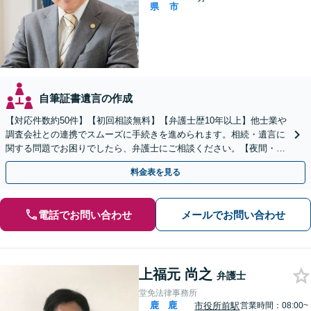
県
市
自筆証書遺言の作成
【対応件数約50件】【初回相談無料】【弁護士歴10年以上】他士業や
調査会社との連携でスムーズに手続きを進められます。相続・遺言に
関する問題でお困りでしたら、弁護士にご相談ください。【夜間・休
日相談可】【谷山駅9分】
料金表を見る
電話でお問い合わせ
メールでお問い合わせ
上福元 尚之
弁護士
堂免法律事務所
鹿
鹿
市役所前駅
営業時間：08:00~