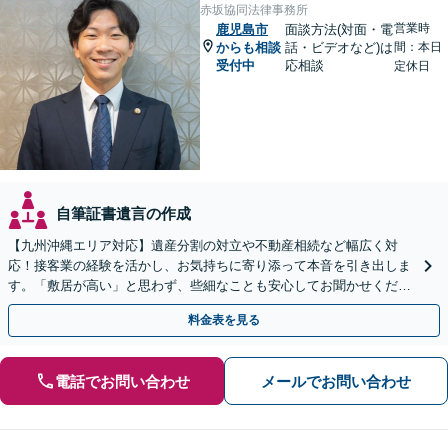
赤坂協同法律事務所
営業時
鹿児島市
面談方法(対面・電
からも相談
話・ビデオなど)は
間：本日
受付中
応相談
定休日
自筆証書遺言の作成
【九州沖縄エリア対応】遺産分割の対立や不動産相続など幅広く対
応！接客業の経験を活かし、お気持ちに寄り添って本音を引き出しま
す。「敷居が高い」と思わず、些細なことも安心してお聞かせくださ
い【初回相談無料】【夜間・休日相談可】
料金表を見る
電話でお問い合わせ
メールでお問い合わせ