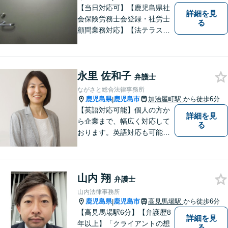
能】
【当日対応可】【鹿児島県社
詳細を見
会保険労務士会登録・社労士
る
顧問業務対応】【法テラス対
応】【初回３０分無料】【上
塩屋電停から徒歩6分】【駐車
場有り】
永里 佐和子
弁護士
ながさと総合法律事務所
鹿児島県
鹿児島市
加治屋町駅
から徒歩6分
|
【英語対応可能】個人の方か
詳細を見
ら企業まで、幅広く対応して
る
おります。英語対応も可能で
す。お気軽にご相談くださ
い。 Please feel free to conta
ct me for your legal troubles.
山内 翔
弁護士
山内法律事務所
鹿児島県
鹿児島市
高見馬場駅
から徒歩6分
|
【高見馬場駅6分】【弁護歴8
詳細を見
年以上】「クライアントの想
る