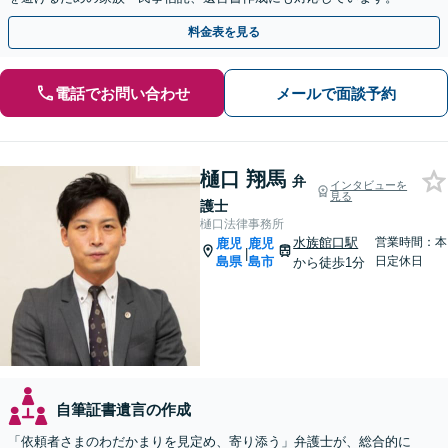
料金表を見る
電話でお問い合わせ
メールで面談予約
樋口 翔馬
弁
インタビューを
見る
護士
樋口法律事務所
水族館口駅
営業時間：本
鹿児
鹿児
|
島県
島市
日定休日
から徒歩1分
自筆証書遺言の作成
「依頼者さまのわだかまりを見定め、寄り添う」弁護士が、総合的に