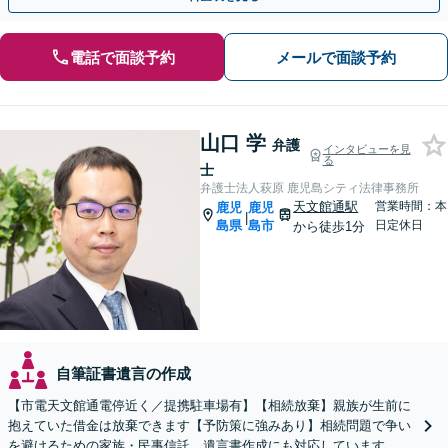
電話で面談予約
メールで面談予約
山口 学
弁護
インタビューを見
る
士
弁護士法人萩原 鹿児島シティ法律事務所
天文館通駅
営業時間：本
鹿児
鹿児
|
島県
島市
日定休日
から徒歩1分
自筆証書遺言の作成
【市電天文館通電停近く／提携駐車場有】【相続放棄】親族が生前に
抱えていた借金は放棄できます【予防策に強みあり】相続問題で争い
を避けるための家族・民事信託、遺言書作成にも対応しています。