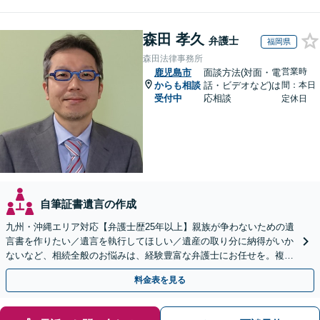
森田 孝久
弁護士
福岡県
森田法律事務所
営業時
鹿児島市
面談方法(対面・電
からも相談
話・ビデオなど)は
間：本日
受付中
応相談
定休日
自筆証書遺言の作成
九州・沖縄エリア対応【弁護士歴25年以上】親族が争わないための遺
言書を作りたい／遺言を執行してほしい／遺産の取り分に納得がいか
ないなど、相続全般のお悩みは、経験豊富な弁護士にお任せを。複雑
な問題も粘り強く対応し、解決に導きます。
料金表を見る