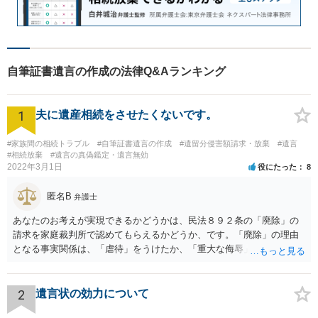
自筆証書遺言の作成の法律Q&Aランキング
1
夫に遺産相続をさせたくないです。
#家族間の相続トラブル
#自筆証書遺言の作成
#遺留分侵害額請求・放棄
#遺言
#相続放棄
#遺言の真偽鑑定・遺言無効
2022年3月1日
役にたった
8
匿名B
弁護士
あなたのお考えが実現できるかどうかは、民法８９２条の「廃除」の
請求を家庭裁判所で認めてもらえるかどうか、です。「廃除」の理由
となる事実関係は、「虐待」をうけたか、「重大な侮辱」を受けた
か、推定相続人たる夫に「その他著しい非行」があったか否かです。
「廃除」は遺言でも可能です（民法８９３条）。 弁護士に具体的な事
情を話して相談して、「廃除」が可能か、実際に法律相談を受けるこ
2
遺言状の効力について
とをお勧めします。