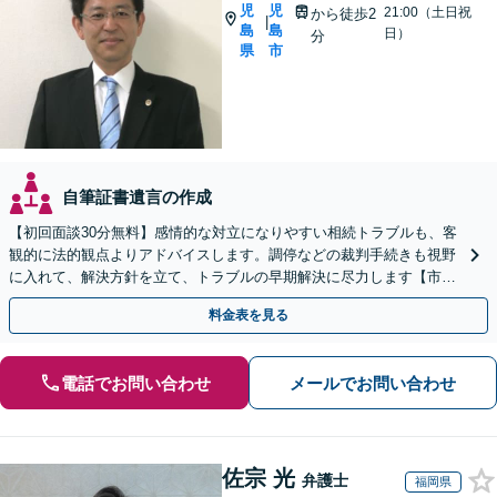
児
児
21:00（土日祝
から徒歩2
|
島
島
日）
分
県
市
自筆証書遺言の作成
【初回面談30分無料】感情的な対立になりやすい相続トラブルも、客
観的に法的観点よりアドバイスします。調停などの裁判手続きも視野
に入れて、解決方針を立て、トラブルの早期解決に尽力します【市役
所前2分】【休日・夜間面談OK】
料金表を見る
電話でお問い合わせ
メールでお問い合わせ
佐宗 光
弁護士
福岡県