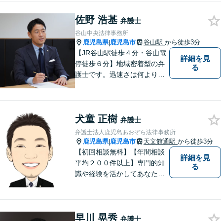
向き合い、多角的な視点で最
佐野 浩基
適な解決策をご提案します
弁護士
谷山中央法律事務所
鹿児島県
鹿児島市
谷山駅
から徒歩3分
|
【JR谷山駅徒歩４分・谷山電
詳細を見
停徒歩６分】地域密着型の弁
る
護士です。迅速さは何よりの
誠実さと考えています。ぜ
ひ、お気軽にご相談くださ
い。
犬童 正樹
弁護士
弁護士法人鹿児島あおぞら法律事務所
鹿児島県
鹿児島市
天文館通駅
から徒歩3分
|
【初回相談無料】【年間相談
詳細を見
平均２００件以上】専門的知
る
識や経験を活かしてあなたの
心をあおぞらにします！債務
整理、離婚や不倫などの男女
問題、相続、交通事故、私選
早川 晃秀
弁護などに強い弁護士です。
弁護士