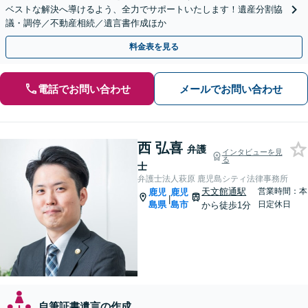
ベストな解決へ導けるよう、全力でサポートいたします！遺産分割協
議・調停／不動産相続／遺言書作成ほか
料金表を見る
電話でお問い合わせ
メールでお問い合わせ
西 弘喜
弁護
インタビューを見
る
士
弁護士法人萩原 鹿児島シティ法律事務所
天文館通駅
営業時間：本
鹿児
鹿児
|
島県
島市
日定休日
から徒歩1分
自筆証書遺言の作成