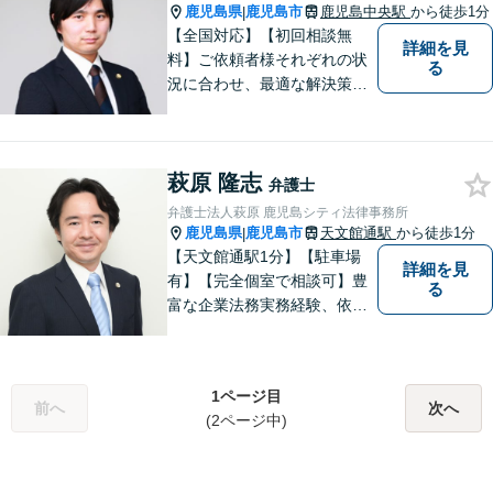
鹿児島県
鹿児島市
鹿児島中央駅
から徒歩1分
|
【全国対応】【初回相談無
詳細を見
料】ご依頼者様それぞれの状
る
況に合わせ、最適な解決策を
ご提案します。緊急のご相談
にも迅速に対応いたします。
一つひとつの問題に丁寧に向
萩原 隆志
き合い、解決までしっかりサ
弁護士
ポートします。【電話・WEB
弁護士法人萩原 鹿児島シティ法律事務所
相談も対応可能】
鹿児島県
鹿児島市
天文館通駅
から徒歩1分
|
【天文館通駅1分】【駐車場
詳細を見
有】【完全個室で相談可】豊
る
富な企業法務実務経験、依頼
業務解決実績、旺盛な知的好
奇心をもとに、謙虚かつ誠実
にご依頼者の言葉や想いに耳
1ページ目
を傾け、依頼者の悩みに寄り
前へ
次へ
(2ページ中)
添って助言や提案を提供して
参ります。 お気軽にご相談く
ださい。