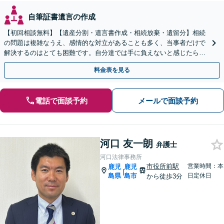
自筆証書遺言の作成
【初回相談無料】【遺産分割・遺言書作成・相続放棄・遺留分】相続
の問題は複雑なうえ、感情的な対立があることも多く、当事者だけで
解決するのはとても困難です。自分達では手に負えないと感じたら、
お早めにご相談ください。
料金表を見る
電話で面談予約
メールで面談予約
河口 友一朗
弁護士
河口法律事務所
市役所前駅
営業時間：本
鹿児
鹿児
|
島県
島市
日定休日
から徒歩3分