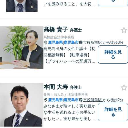
いを汲み取ること」を大切に
し弁護を行います。ご相談の
際には、皆様の胸の内を詳し
くお聞かせください。納得の
髙橋 貴子
いく解決になるよう、精一杯
弁護士
尽力いたします。【対応分野
髙橋総合法律事務所
多数！】
鹿児島県
鹿児島市
市役所前駅
から徒歩3分
|
鹿児島出身の女性弁護士【初
詳細を見
回相談無料】【駐車場有】
る
【プライバシーへの配慮万
全】
本間 大寿
弁護士
弁護士法人みずほ法律事務所
鹿児島県
鹿児島市
市役所前駅
から徒歩2分
|
みなさまが瑞々しく実り豊か
詳細を見
な生活を送れるようお手伝い
る
がしたい。実り豊かな美しい
国を作る一助になりたい。