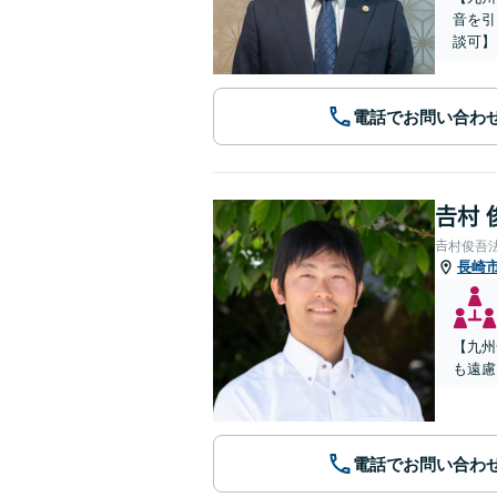
音を引
談可】
電話でお問い合わ
𠮷村
𠮷村俊吾
長崎
【九州
も遠慮
電話でお問い合わ