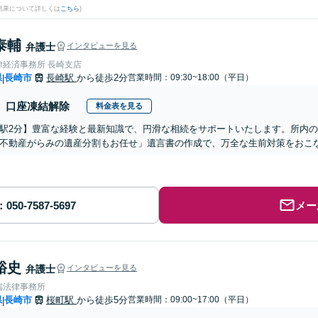
結果について詳しくは
こちら
)
泰輔
弁護士
インタビューを見る
律経済事務所 長崎支店
県
長崎市
長崎駅
から徒歩2分
営業時間：09:30~18:00（平日）
|
口座凍結解除
料金表を見る
駅2分】豊富な経験と最新知識で、円滑な相続をサポートいたします。所内
不動産がらみの遺産分割もお任せ」遺言書の作成で、万全な生前対策をおこ
メー
裕史
弁護士
インタビューを見る
端法律事務所
県
長崎市
桜町駅
から徒歩5分
営業時間：09:00~17:00（平日）
|