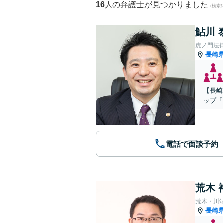
16
人の弁護士が見つかりました
(検索
鮎川 
虎ノ門法
長崎
【長崎
ップ「
電話で面談予約
荒木 
荒木・川
長崎