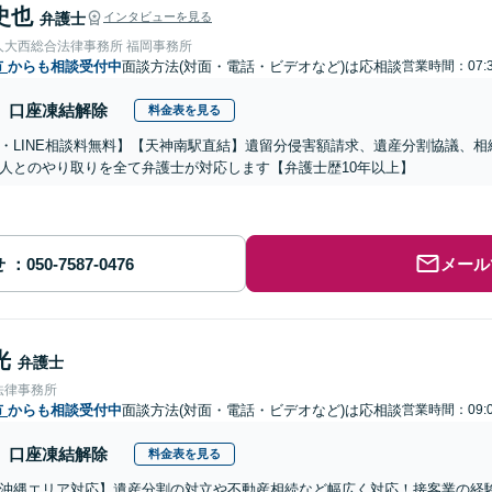
史也
弁護士
インタビューを見る
人大西総合法律事務所 福岡事務所
市
からも相談受付中
面談方法(対面・電話・ビデオなど)は応相談
営業時間：07:3
口座凍結解除
料金表を見る
・LINE相談料無料】【天神南駅直結】遺留分侵害額請求、遺産分割協議、
人とのやり取りを全て弁護士が対応します【弁護士歴10年以上】
せ
メール
光
弁護士
法律事務所
市
からも相談受付中
面談方法(対面・電話・ビデオなど)は応相談
営業時間：09:0
口座凍結解除
料金表を見る
沖縄エリア対応】遺産分割の対立や不動産相続など幅広く対応！接客業の経