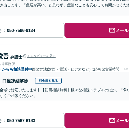
き出します。「敷居が高い」と思わず、些細なことも安心してお聞かせくだ
せ
メール
 俊吾
インタビューを見る
弁護士
法律事務所
市
からも相談受付中
面談方法(対面・電話・ビデオなど)は応相談
営業時間：09:0
口座凍結解除
料金表を見る
全域で対応いたします】【初回相談無料】様々な相続トラブルのほか、「争
なくご相談ください。
せ
メール