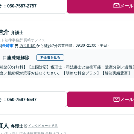
せ
メール
浩介
弁護士
スト法律事務所 長崎オフィス
県
長崎市
西浜町駅
から徒歩2分
営業時間：09:30~21:00（平日）
|
口座凍結解除
料金表を見る
相談60分無料】【全国対応】税理士・司法書士と連携可能！遺産分割／遺留
査／相続税対策等お任せください。【明瞭な料金プラン】【解決実績豊富】
せ
メール
直人
弁護士
インタビューを見る
人山本・坪井綜合法律事務所 長崎オフィス