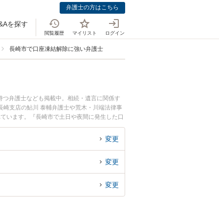
弁護士の方はこちら
&Aを探す
閲覧履歴
マイリスト
ログイン
長崎市で口座凍結解除に強い弁護士
持つ弁護士なども掲載中。相続・遺言に関係す
長崎支店の鮎川 泰輔弁護士や荒木・川端法律事
れています。『長崎市で土日や夜間に発生した口
『初回相談無料で口座凍結解除を法律相談できる
変更
変更
変更