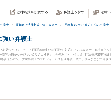
法律相談を投稿する
弁護士を探す
法律Q
弁護士
長崎市で法律相談できる弁護士
長崎市で相続・遺言に強い弁護士
に強い弁護士
16名見つかりました。初回面談無料や休日面談に対応している弁護士、解決事例を
分割等の細かな分野での絞り込み検索もでき便利です。特に虎ノ門法律経済事務所 
 長崎事務所の相川 大祐弁護士のプロフィール情報や弁護士費用、強みなどが注目さ
したい』『口座凍結解除のトラブル解決の実績豊富な近くの弁護士を検索したい』
困りの相談者さんにおすすめです。