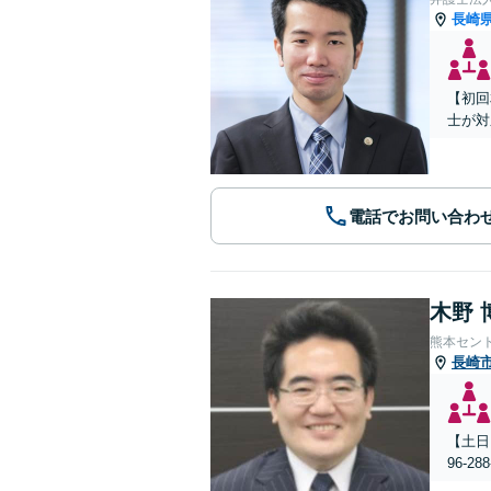
長崎
【初回
士が対
電話でお問い合わ
木野 
熊本セン
長崎
【土日
96-