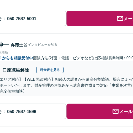
せ
メー
伸一
弁護士
インタビューを見る
事務所
市
からも相談受付中
面談方法(対面・電話・ビデオなど)は応相談
営業時間：09:0
口座凍結解除
料金表を見る
エリア対応】【WEB面談対応】相続人の調査から遺産分割協議、場合によっ
ポートいたします。財産管理のお悩みから遺言書作成まで対応「事業を次世
完全個室相談】
せ
メール