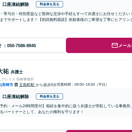
口座凍結解除
料金表を見る
・寄与分・特別受益など面倒な交渉や手続もすべて弁護士にお任せください
までサポートします！【初回無料面談】依頼者様のご希望を丁寧にヒアリン
せ
メール
大祐
弁護士
人グレイス 長崎事務所
県
長崎市
五島町駅
から徒歩5分
営業時間：09:00~18:00（平日）
|
口座凍結解除
料金表を見る
予約・メール24時間受付】相続を集中的に扱う弁護士が常駐している事務所
るパートナーとして、あなたの権利を守ります！