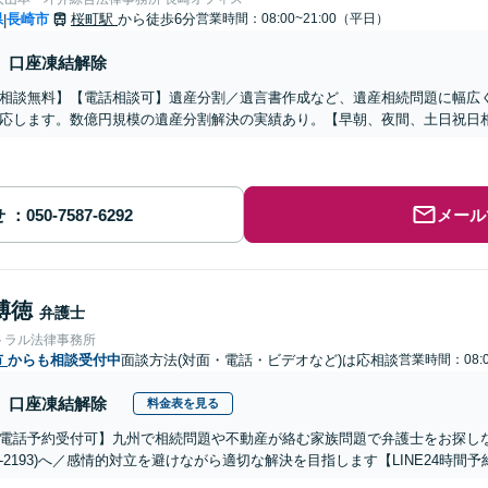
県
長崎市
桜町駅
から徒歩6分
営業時間：08:00~21:00（平日）
|
口座凍結解除
相談無料】【電話相談可】遺産分割／遺言書作成など、遺産相続問題に幅広
応します。数億円規模の遺産分割解決の実績あり。【早朝、夜間、土日祝日
せ
メール
博徳
弁護士
トラル法律事務所
市
からも相談受付中
面談方法(対面・電話・ビデオなど)は応相談
営業時間：08:0
口座凍結解除
料金表を見る
電話予約受付可】九州で相続問題や不動産が絡む家族問題で弁護士をお探しなら熊
288-2193)へ／感情的対立を避けながら適切な解決を目指します【LINE24