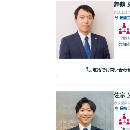
舞鶴 
弁護士法
長崎
【電話
の相続
電話でお問い合わ
佐宗 
赤坂協同
長崎
【九州