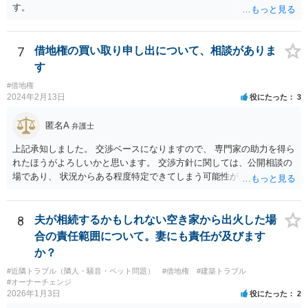
す。
7
借地権の買い取り申し出について、相談がありま
す
#借地権
2024年2月13日
役にたった
3
匿名A
弁護士
上記承知しました。 交渉ベースになりますので、 専門家の助力を得ら
れたほうがよろしいかと思います。 交渉方針に関しては、公開相談の
場であり、 状況からある程度特定できてしまう可能性があり、 相手方
側の方が見る可能性もあるので、個別にご相談なさることをおすすめ
いたします。
8
夫が相続するかもしれない空き家から出火した場
合の責任範囲について。妻にも責任が及びます
か？
#近隣トラブル（隣人・騒音・ペット問題）
#借地権
#建築トラブル
#オーナーチェンジ
2026年1月3日
役にたった
2