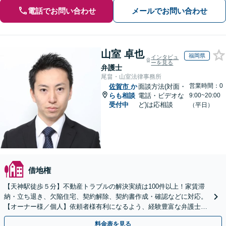
電話でお問い合わせ
メールでお問い合わせ
山室 卓也
福岡県
インタビュ
ーを見る
弁護士
尾畠・山室法律事務所
営業時間：0
佐賀市
か
面談方法(対面・
らも相談
電話・ビデオな
9:00~20:00
受付中
ど)は応相談
（平日）
借地権
【天神駅徒歩５分】不動産トラブルの解決実績は100件以上！家賃滞
納・立ち退き、欠陥住宅、契約解除、契約書作成・確認などに対応。
【オーナー様／個人】依頼者様有利になるよう、経験豊富な弁護士が
交渉いたします。まずは電話相談からお越しください
料金表を見る