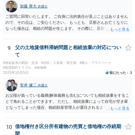
加藤 善大
弁護士
ご質問に回答いたします。 ご自身に法的責任が及ぶことはありません
ので、その点は、ご安心ください。 もっとも、旦那さんお亡くなりに
なった場合は、相続の問題が生じます。 その際に、旦那さんが損害賠
償金の満額の支払ができていない場合は、 その支払債務も相続するこ
とにはなります。 また、建物は旦那さんも２分の１を相続したことに
なっていますが、 遺産分割未了のまま旦那さんが亡くなると、ご質問
9
父の土地賃借料滞納問題と相続放棄の対応につい
者様がその２分の１の分を相続することになります。 借家に建ってい
て
る建物の相続問題が２０年以上未解決である理由が不明ではあります
#借金返済の相談・交渉
#住民・入居者・買主側
#個人・プライベート
が、 まずはその点をはっきりさせた方がよさそうですね。 ご質問に対
#賃貸契約トラブル
#借地権
する回答は以上ですが、可能であれば、ご依頼になるかは別にして、
2025年10月5日
役にたった
2
お近くの弁護士に直接相談されて、今後の対応についてアドバイスを
求めることをおすすめいたします。 ご参考にしていただけますと幸い
安井 健二
弁護士
です。
お父様が負っている義務(解体義務も含む)についても相続放棄をするこ
とで免れることができます。 ただし、相続放棄によって自宅が空き家
となってしまった場合、相続財産管理人が選任されるまで、管理義務
は残ります。 相続放棄を検討されているのであれば、相続発生後はお
父様の私物は基本的に放置しておいたほうがよいでしょう。 下手に処
分してしまうと相続をしたとみなされてしまい、相続放棄が困難にな
10
借地権付き区分所有建物の売買と借地権の存続期
ることがあります。 また、関係者から連絡があった際は相続放棄を検
間