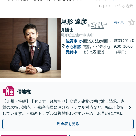
12件中 1-12件を表示
尾形 達彦
福岡県
インタビュ
ーを見る
弁護士
尾形総合法律事務所
営業時間：0
佐賀市
か
面談方法(対面・
らも相談
電話・ビデオな
9:00~20:00
受付中
ど)は応相談
（平日）
借地権
【九州・沖縄】【セミナー経験あり】立退／建物の明け渡し請求、家
賃の未払い対応、不動産売買におけるトラブル対応など、幅広く対応
しています。不動産トラブルは複雑化しやすいため、お早めにご相談
ください。【休日・夜間面談可】
料金表を見る