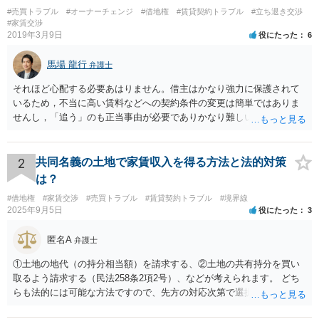
#売買トラブル
#オーナーチェンジ
#借地権
#賃貸契約トラブル
#立ち退き交渉
#家賃交渉
2019年3月9日
役にたった
6
馬場 龍行
弁護士
それほど心配する必要あはりません。借主はかなり強力に保護されて
いるため，不当に高い賃料などへの契約条件の変更は簡単ではありま
せんし，「追う」のも正当事由が必要でありかなり難しいのです。 周
辺の土地をまとめて購入したいという人がいるのであれば，むしろ良
い条件で立退料等を支払ってもらえるかもしれません。 なので無理し
て所有権を取得する必要はないと思いますが，まずは価格ですよね。
2
共同名義の土地で家賃収入を得る方法と法的対策
ローンが組めないということはないと思いますが，金融機関に相談さ
は？
れてみてはいかがでしょうか。 買うとしたら，という条件をしっかり
#借地権
#家賃交渉
#売買トラブル
#賃貸契約トラブル
#境界線
把握して，その上で，買うか，借り続けるか，というのはどちらにも
2025年9月5日
役にたった
3
メリットデメリットありますので価値判断の問題といえそうです。
匿名A
弁護士
①土地の地代（の持分相当額）を請求する、②土地の共有持分を買い
取るよう請求する（民法258条2項2号）、などが考えられます。 どち
らも法的には可能な方法ですので、先方の対応次第で選択することに
なろうかと存じます。 （先方が①も②も拒絶するとなれば、おそらく