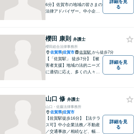
詳細を見
6分】佐賀市の地域の皆さまの
る
法律アドバイザー。中小企業
法務 ・不動産・交通事故な
ど、お気軽にご相談くださ
い。人生が良い方向に向くよ
う、最善を尽くさせていただ
櫻田 康則
弁護士
きます。【土日夜間対応】
櫻田総合法律事務所
佐賀県
佐賀市
佐賀駅
から徒歩7分
|
【「佐賀駅」 徒歩7分】【被
詳細を見
害者支援】地域の法的ニーズ
る
に適切に応え、多くの人々の
助けとなるために、日々、弁
護活動に努めております。 依
頼者さまの心が少しでも和ら
山口 修
ぐように、丁寧にお悩みをお
弁護士
伺いいたします。
山口・佐藤法律事務所
佐賀県
佐賀市
|
【佐賀駅徒歩16分】【法テラ
詳細を見
ス可】中小企業法務／不動産
る
／交通事故／相続など、幅広