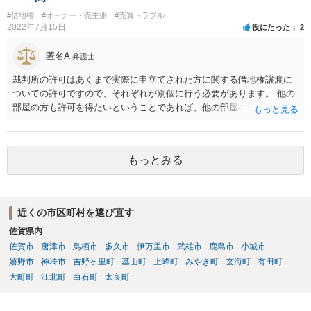
討していると伝え、相続放棄後は相続放棄申述証明書の控えを交付す
#借地権
#オーナー・売主側
#売買トラブル
るとよいと考えます。
2022年7月15日
役にたった
2
匿名A
弁護士
裁判所の許可はあくまで実際に申立てされた方に関する借地権譲渡に
ついての許可ですので、それぞれが別個に行う必要があります。 他の
部屋の方も許可を得たいということであれば、他の部屋の方も同じく
借地非訟手続を経る必要があるかと思います。
もっとみる
近くの市区町村を選び直す
佐賀県内
佐賀市
唐津市
鳥栖市
多久市
伊万里市
武雄市
鹿島市
小城市
嬉野市
神埼市
吉野ヶ里町
基山町
上峰町
みやき町
玄海町
有田町
大町町
江北町
白石町
太良町