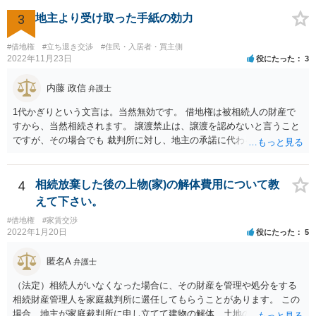
は②を求めて訴訟を提起することになるかと存じます。）
3
地主より受け取った手紙の効力
#借地権
#立ち退き交渉
#住民・入居者・買主側
2022年11月23日
役にたった
3
内藤 政信
弁護士
1代かぎりという文言は。当然無効です。 借地権は被相続人の財産で
すから、当然相続されます。 譲渡禁止は、譲渡を認めないと言うこと
ですが、その場合でも 裁判所に対し、地主の承諾に代わる許可を求め
ることができる ので、譲渡は間違いなくできます。 したがって、相続
されるので消滅することはありません。
4
相続放棄した後の上物(家)の解体費用について教
えて下さい。
#借地権
#家賃交渉
2022年1月20日
役にたった
5
匿名A
弁護士
（法定）相続人がいなくなった場合に、その財産を管理や処分をする
相続財産管理人を家庭裁判所に選任してもらうことがあります。 この
場合、地主が家庭裁判所に申し立てて建物の解体、土地の明け渡しを