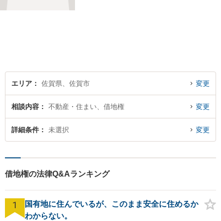
いお困りごとに対応！依頼者
様のお気持ちやご事情に寄り
添い、適切な解決へと導きま
す。まずはお気軽にご相談く
ださい。【初回面談無料】
エリア
佐賀県、佐賀市
変更
相談内容
不動産・住まい、借地権
変更
詳細条件
未選択
変更
借地権の法律Q&Aランキング
1
国有地に住んでいるが、このまま安全に住めるか
わからない。