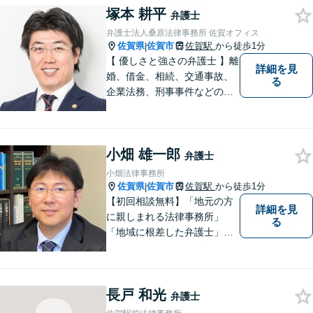
塚本 耕平
なリーガルサービスを提供い
弁護士
たします。
弁護士法人桑原法律事務所 佐賀オフィス
佐賀県
佐賀市
佐賀駅
から徒歩1分
|
【 優しさと強さの弁護士 】離
詳細を見
婚、借金、相続、交通事故、
る
企業法務、刑事事件などのご
相談を承っております。まず
はお気軽にご相談ください。
チーム体制による迅速で最適
小畑 雄一郎
なリーガルサービスを提供い
弁護士
たします。
小畑法律事務所
佐賀県
佐賀市
佐賀駅
から徒歩1分
|
【初回相談無料】「地元の方
詳細を見
に親しまれる法律事務所」
る
「地域に根差した弁護士」を
目指して活動しております。
企業法務から、離婚や交通事
故、金銭トラブル、刑事事件
長戸 和光
など幅広く対応しております
弁護士
ので、まずはお気軽にご相談