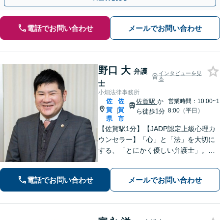
電話でお問い合わせ
メールでお問い合わせ
野口 大
弁護
インタビューを見
る
士
小畑法律事務所
佐
佐
佐賀駅
か
営業時間：10:00~1
賀
賀
|
8:00（平日）
ら徒歩1分
県
市
【佐賀駅1分】【JADP認定上級心理カ
ウンセラー】「心」と「法」を大切に
する、「とにかく優しい弁護士」。お
客さまの幸せな生活のため、あらゆる
観点から解決策を精査してまいりま
電話でお問い合わせ
メールでお問い合わせ
す。刑事事件／離婚問題など多数の実
績あり【完全個室】