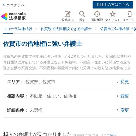
弁護士の方はこちら
ココナラへ
投稿する
探す
閲覧履歴
マイリスト
ログイン
ココナラ法律相談
佐賀県で法律相談できる弁護士
佐賀市で法律相談で
佐賀市の借地権に強い弁護士
佐賀県の佐賀市で借地権に強い弁護士が12名見つかりました。初回面談無料や
休日面談に対応している弁護士なども掲載中。不動産・住まいに関係する立ち
退き交渉や家賃交渉、不動産契約解除等の細かな分野での絞り込み検索もでき
便利です。特に小畑法律事務所の野口 大弁護士やありあけ法律事務所の富永 洋
一弁護士、半田法律事務所の江藤 豊史弁護士のプロフィール情報や弁護士費
エリア
佐賀県、佐賀市
変更
用、強みなどが注目されています。『佐賀市で土日や夜間に発生した借地権の
トラブルを今すぐに弁護士に相談したい』『借地権のトラブル解決の実績豊富
相談内容
不動産・住まい、借地権
変更
な近くの弁護士を検索したい』『初回相談無料で借地権を法律相談できる佐賀
市内の弁護士に相談予約したい』などでお困りの相談者さんにおすすめです。
詳細条件
未選択
変更
12
人の弁護士が見つかりました
(検索結果について詳しくは
こちら
)