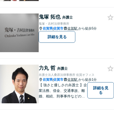
なサービスの提供を心がけて
います。
鬼塚 拓也
弁護士
鬼塚・吉村法律事務所
佐賀県
佐賀市
佐賀駅
から徒歩5分
|
詳細を見る
力丸 哲
弁護士
弁護士法人桑原法律事務所 佐賀オフィス
佐賀県
佐賀市
佐賀駅
から徒歩1分
|
【 強さと優しさの弁護士 】企
詳細を見
業法務、借金、交通事故、離
る
婚、相続、刑事事件などのご
相談を承っております。まず
はお気軽にご相談ください。
チーム体制による迅速で最適