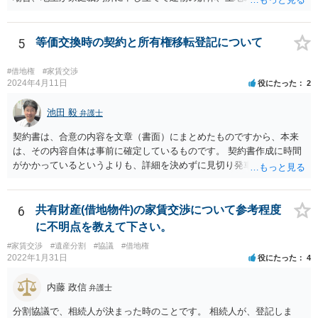
相続財産管理人にしてもらうということになります。 継母が何らかの
財産を持っていればその財産から解体費用を出すことも考えられます
が、なければ、事実上地主が出さざるを得なくなると思います。
5
等価交換時の契約と所有権移転登記について
#借地権
#家賃交渉
2024年4月11日
役にたった
2
池田 毅
弁護士
契約書は、合意の内容を文章（書面）にまとめたものですから、本来
は、その内容自体は事前に確定しているものです。 契約書作成に時間
がかかっているというよりも、詳細を決めずに見切り発車をしてしま
ったというように感じます。 いわゆる正式な契約書でなくてもよいの
で、地代の支払い時期、方法などきちんと「確定」して覚書にしてお
く方が安全だろうと思います。 所有権移転登記を先行させることのデ
6
共有財産(借地物件)の家賃交渉について参考程度
メリットというよりも、詳細についての取り決めがないこと自体がデ
に不明点を教えて下さい。
メリット（どのようなトラブル（相手の言い分）がでてくるかが分か
#家賃交渉
#遺産分割
#協議
#借地権
らない）なので、まずはそこをきちんとしたほうがよいと思います。
2022年1月31日
役にたった
4
内藤 政信
弁護士
分割協議で、相続人が決まった時のことです。 相続人が、登記しま