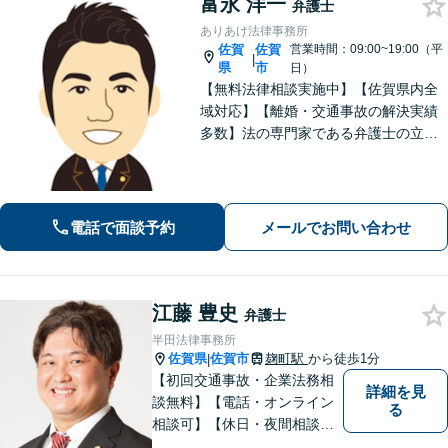
富永 洋一
弁護士
ありあけ法律事務所
佐賀
佐賀
営業時間：09:00~19:00（平
|
県
市
日）
【無料法律相談実施中】【佐賀県内全
域対応】【離婚・交通事故の解決実績
多数】法の専門家である弁護士の立場
から、依頼者様にとって最も利益とな
ることを第一に考えます。
電話で面談予約
メールでお問い合わせ
江藤 豊史
弁護士
半田法律事務所
佐賀県
佐賀市
麹町駅
から徒歩1分
|
【初回交通事故・企業法務相
詳細を見
談無料】【電話・オンライン
る
相談可】【休日・夜間相談
可】適正・迅速、そして親身