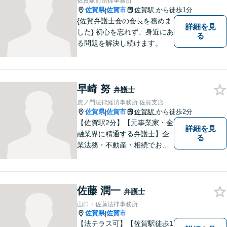
佐賀駅前法律事務所
下さい。【JR佐賀駅1分】
佐賀県
佐賀市
佐賀駅
から徒歩1分
|
【子連れ相談可】
{佐賀弁護士会の会長を務めま
詳細を見
した} 初心を忘れず、身近にあ
る
る問題を解決し続けます。
早崎 努
弁護士
虎ノ門法律経済事務所 佐賀支店
佐賀県
佐賀市
佐賀駅
から徒歩2分
|
【佐賀駅2分】【元事業家・金
詳細を見
融業界に精通する弁護士】企
る
業法務・不動産・相続でお困
りであれば、ぜひご相談くだ
さい。予防法務、紛争への対
処共に実績多数ございます。
佐藤 潤一
【士業ワンストップサービ
弁護士
ス】
山口・佐藤法律事務所
佐賀県
佐賀市
|
【法テラス可】【佐賀駅徒歩1