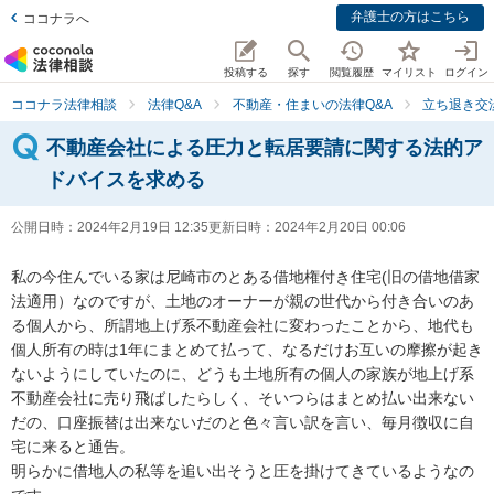
弁護士の方はこちら
ココナラへ
投稿する
探す
閲覧履歴
マイリスト
ログイン
ココナラ法律相談
法律Q&A
不動産・住まいの法律Q&A
立ち退き交
不動産会社による圧力と転居要請に関する法的ア
ドバイスを求める
公開日時：
2024年2月19日 12:35
更新日時：
2024年2月20日 00:06
私の今住んでいる家は尼崎市のとある借地権付き住宅(旧の借地借家
法適用）なのですが、土地のオーナーが親の世代から付き合いのあ
る個人から、所謂地上げ系不動産会社に変わったことから、地代も
個人所有の時は1年にまとめて払って、なるだけお互いの摩擦が起き
ないようにしていたのに、どうも土地所有の個人の家族が地上げ系
不動産会社に売り飛ばしたらしく、そいつらはまとめ払い出来ない
だの、口座振替は出来ないだのと色々言い訳を言い、毎月徴収に自
宅に来ると通告。

明らかに借地人の私等を追い出そうと圧を掛けてきているようなの