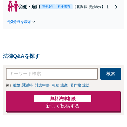
タッフ在籍】離婚
労働・雇用
【北浜駅 徒歩5分】【弁
事例2件
料金表有
から男女問題ま
護士歴30年以上】【労
で、あらゆるご相
使双方の対応実績が豊
談に対応しており
他3分野を表示
富】相手側の出方を考
ます。丁寧にお話
慮し、見通しを正確に
を伺い最善の結果
立てます。有利な結果
を得るお手伝いを
を得るための最善策を
いたしますので、
お伝えし、丁寧にサポ
お気軽にお問い合
ートいたしますので、
わせください。
法律Q&Aを探す
お気軽にお問い合わせ
【法テラス利用
ください。【休日・夜
可】
間面談可】
検索
例）
離婚 慰謝料
誹謗中傷
相続 遺産
著作物 違法
無料法律相談
新しく投稿する