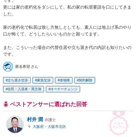
です。

更には家の老朽化をダシにして、私の家の転居要請を口にしてきま
した。

家の老朽化で転居は致し方無しとしても、素人には地上げ系のやり
口が怖くて、どうしたらいいものかと困ってます。

また、こういった場合の代替住居や立ち退き代の内訳も知りたいの
です。
匿名希望 さん
立ち退き交渉
家賃交渉
借地権
契約解除
住民・入居者・買主側
オーナーチェンジ
ベストアンサーに選ばれた回答
村井 潤
弁護士
大阪府
>
大阪市北区