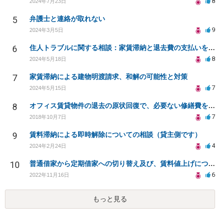
8
2024年7月23日
5
弁護士と連絡が取れない
9
2024年3月5日
6
住人トラブルに関する相談：家賃滞納と退去費の支払いを拒否され、管理鍵の横領も発生
8
2024年5月18日
7
家賃滞納による建物明渡請求、和解の可能性と対策
7
2024年5月15日
8
オフィス賃貸物件の退去の原状回復で、必要ない修繕費を請求されている
7
2018年10月7日
9
賃料滞納による即時解除についての相談（貸主側です）
4
2024年2月24日
10
普通借家から定期借家への切り替え及び、賃料値上げについて
6
2022年11月16日
もっと見る