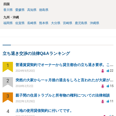
四国
香川県
愛媛県
高知県
徳島県
九州・沖縄
福岡県
佐賀県
長崎県
熊本県
大分県
宮崎県
鹿児島県
沖縄県
立ち退き交渉の法律Q&Aランキング
1
普通賃貸契約でオーナーから貸主都合の立ち退き要求。このまま住み続けるには？
22
2024年9月20日
2
突然の大家から一ヶ月後の退去をしろと言われたが大家が損害請求に応じない
15
2018年2月2日
3
親子間の住居トラブルと所有物の権利についての法律相談
11
2022年1月29日
4
土地の使用貸借契約に付いてです。