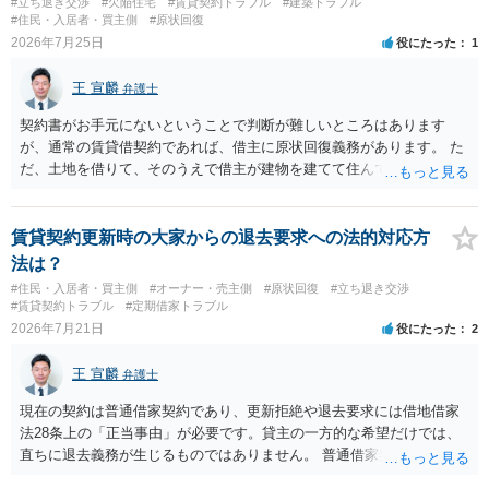
#立ち退き交渉
#欠陥住宅
#賃貸契約トラブル
#建築トラブル
入室する行為自体は不法行為となり、また刑事的にも住居侵入罪が成
#住民・入居者・買主側
#原状回復
立する可能性がありますので、これを理由に一定の金銭賠償を求める
2026年7月25日
役にたった
1
のも一つでしょう。
王 宣麟
弁護士
契約書がお手元にないということで判断が難しいところはあります
が、通常の賃貸借契約であれば、借主に原状回復義務があります。 た
だ、土地を借りて、そのうえで借主が建物を建てて住んでいたケース
とは異なり、地付き一戸建て住宅（貸主所有）自体を賃借していたの
であれば、建物を収去して土地を明渡す義務は原則生じないはずで
す。 その後、建物を平屋に立て替えた場合であっても、貸主の承諾を
賃貸契約更新時の大家からの退去要求への法的対応方
得ているのであれば、単純に費用を捻出した側に平屋の所有権が帰属
法は？
する、という話になるわけでもないように思います。 そのため、現
#住民・入居者・買主側
#オーナー・売主側
#原状回復
#立ち退き交渉
状、解体費用を負担することが明確な案件ではないため、まずは相手
#賃貸契約トラブル
#定期借家トラブル
に請求の根拠（なぜ当方が平屋の解体費用を負担しなければならない
2026年7月21日
役にたった
2
のか）を確認されてみてはいかがでしょうか。
王 宣麟
弁護士
現在の契約は普通借家契約であり、更新拒絶や退去要求には借地借家
法28条上の「正当事由」が必要です。貸主の一方的な希望だけでは、
直ちに退去義務が生じるものではありません。 普通借家契約から定期
借家契約への切り替えは、既存の普通借家契約を合意解約したうえで