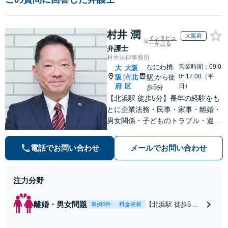
村井 潤
大阪府
インタビュ
ーを見る
弁護士
村井法律事務所
なにわ橋
営業時間：09:0
大
大阪
0~17:00（平
阪
市北
駅
から徒
|
府
区
日）
歩5分
【北浜駅 徒歩5分】長年の経験をも
とに企業法務・民事・家事・離婚・
男女関係・子どものトラブル・遺産
分割・労働・クレサラ（法テラス利
用可）まで幅広く対応可能。納得の
電話でお問い合わせ
メールでお問い合わせ
いく解決への第一歩を踏み出せるよ
う丁寧にサポートします。【WEB面
談可】
注力分野
離婚・男女問題
【北浜駅 徒歩5
事例6件
料金表有
分】【弁護士歴30
年以上】【女性ス