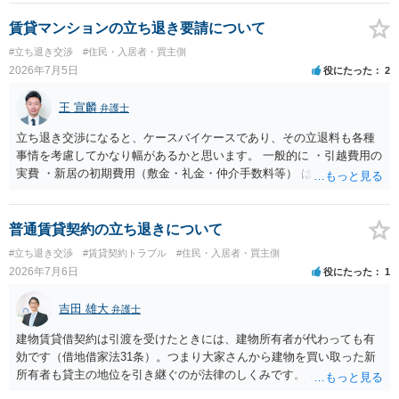
新たな定期借家契約を締結する形になりますが、これは任意の合意が
前提であり、借主が同意しなければ成立しません。 12年間の居住実
賃貸マンションの立ち退き要請について
績、子どもの学校や地域とのつながり、転居費用の準備が困難な事情
#立ち退き交渉
#住民・入居者・買主側
などは、借主側の強い居住継続の必要性として正当事由判断において
2026年7月5日
役にたった
2
重視される要素ですので、貸主側にかなり具体的な事情と立退料など
がない限り、更新拒絶が認められるハードルは一般的に高いと考えら
王 宣麟
弁護士
れます。 建物が未登記であること自体は、賃貸借契約の有効性を直ち
に否定するものではなく、引渡しがされていれば賃貸借の効力は原則
立ち退き交渉になると、ケースバイケースであり、その立退料も各種
有効とされています。 今後の交渉では、①現在は普通借家契約が継続
事情を考慮してかなり幅があるかと思います。 一般的に ・引越費用の
しており定期借家への変更に合意していないこと、②貸主側の事情
実費 ・新居の初期費用（敷金・礼金・仲介手数料等） は固い部分かと
（誰が所有者で誰が実際に住む予定か等）を具体的に書面で説明して
思われ、後は、現在の家賃６か月分前後の金額をもらって退去するパ
ほしいこと、③自分たちの居住継続の必要性を丁寧に伝えること、を
ターンが多いかと存じます。
基本方針としたうえで、仮に一定時期の退去を検討する場合には、立
普通賃貸契約の立ち退きについて
退料・引越費用・原状回復費用負担などの条件を明確にした書面を作
#立ち退き交渉
#賃貸契約トラブル
#住民・入居者・買主側
成することが重要です。 契約書では、更新条項・解除条項・期間の定
2026年7月6日
役にたった
1
め・定期借家に関する記載の有無、これまでの更新時の合意内容
（「今回で最後」などの文言）が、借主不利な特約として無効になり
吉田 雄大
得るかどうかも含めて検討ポイントになりますので、署名押印前に内
弁護士
容を十分に確認し、不明点は弁護士に相談することをおすすめしま
建物賃貸借契約は引渡を受けたときには、建物所有者が代わっても有
す。
効です（借地借家法31条）。つまり大家さんから建物を買い取った新
所有者も貸主の地位を引き継ぐのが法律のしくみです。 おそらくは、
新所有者から立退料の提示があることかと思います。金額などの条件