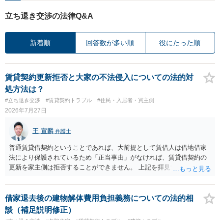
立ち退き交渉の法律Q&A
新着順
回答数が多い順
役にたった順
賃貸契約更新拒否と大家の不法侵入についての法的対
処方法は？
#立ち退き交渉
#賃貸契約トラブル
#住民・入居者・買主側
2026年7月27日
王 宣麟
弁護士
普通賃貸借契約ということであれば、大前提として賃借人は借地借家
法により保護されているため「正当事由」がなければ、賃貸借契約の
更新を家主側は拒否することができません。 上記を拝見する限り、通
常どおり賃料を支払い続けている状況であれば、単に「部屋の内部を
定期確認させてもらないこと」が直ちに正当事由に当たるとは思えま
せんので、更新拒絶を拒否される方向性でよろしいかと存じます。 そ
借家退去後の建物解体費用負担義務についての法的相
の交渉の中で、一定の金銭をもらえれば退去には応じる旨交渉をして
談（補足説明修正）
みるのはいかがでしょうか。 過去に賃借人の許可なく無断で賃貸人が