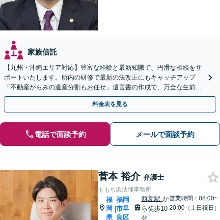
家族信託
【九州・沖縄エリア対応】豊富な経験と最新知識で、円滑な相続をサ
ポートいたします。所内の研修で最新の法改正にもキャッチアップ
「不動産がらみの遺産分割もお任せ」遺言書の作成で、万全な生前対
策をおこないましょう【夜間・休日面談可】
料金表を見る
電話で面談予約
メールで面談予約
菅本 裕介
弁護士
ももち浜法律事務所
西新駅
か
営業時間：08:00~
福
福岡
20:00（土日祝日）
岡
市早
ら徒歩10
|
県
良区
分