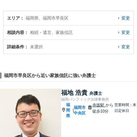
つ冷静で強力な味方になりま
す。
エリア
福岡県、福岡市早良区
変更
相談内容
相続・遺言、家族信託
変更
詳細条件
未選択
変更
福岡市早良区から近い家族信託に強い弁護士
福地 浩貴
弁護士
福岡パシフィック法律事務所
福
赤坂駅
から
営業時間：本
福岡市
岡
|
日定休日
徒歩10分
中央区
県