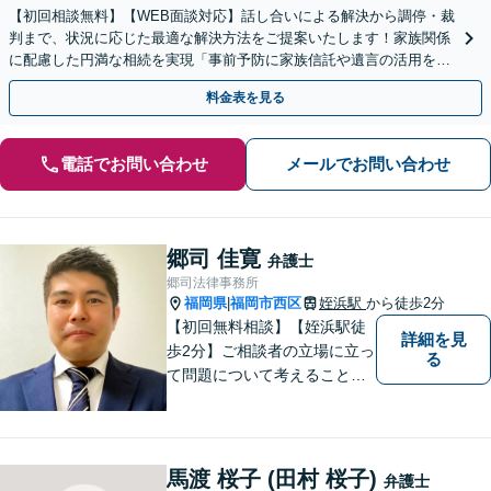
【初回相談無料】【WEB面談対応】話し合いによる解決から調停・裁
判まで、状況に応じた最適な解決方法をご提案いたします！家族関係
に配慮した円満な相続を実現「事前予防に家族信託や遺言の活用を」
「相続税に関するご相談にも対応」【休日・夜間相談可】
料金表を見る
電話でお問い合わせ
メールでお問い合わせ
郷司 佳寛
弁護士
郷司法律事務所
福岡県
福岡市西区
姪浜駅
から徒歩2分
|
【初回無料相談】【姪浜駅徒
詳細を見
歩2分】ご相談者の立場に立っ
る
て問題について考えることが
モットー。企業法務案件、相
続・遺言案件、労働事件案
件、損害保険業務に関わる、
あらゆる問題解決に精通。
馬渡 桜子 (田村 桜子)
弁護士