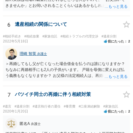
きませんか」とお伺いされることくらいはあるかもしれません。 通報
するかどうかは、あなたとお父さんの妹さんとの関係などを総合的に
考えてご判断いただくのが良いと思います。
6
遺産相続の関係について
#相続手続き
#相続放棄
#家族信託
#相続トラブルの代理交渉
#遺産分割
2022年5月18日
役にたった
2
理崎 智英
弁護士
＞再婚してもし父が亡くなった場合借金を払うのは誰になりますか？
ちなみに再婚相手にも2人の子供がいます。 戸籍を母側に変えれば払
う義務もなくなりますか？ お父様の法定相続人は、再婚相手とご相談
者様なので、お父様の借金はご相談者様も相続することになります。
戸籍がどこにあるのかは関係ありません。 ただし、お父様が亡くなっ
たことを知ってから３か月以内に家庭裁判所にて「相続放棄」の手続
7
バツイチ同士の再婚に伴う相続対策
をすれば、ご相談者様はお父様の借金は相続しません。
#遺言
#遺産分割
#遺言執行者の選任
#養育費
#口座凍結解除
#家族信託
2020年1月20日
役にたった
2
匿名A
弁護士