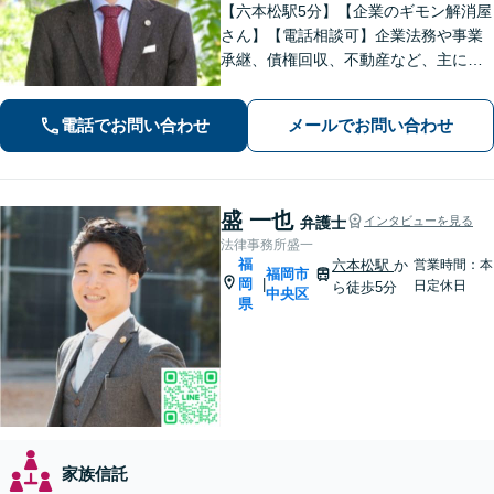
【六本松駅5分】【企業のギモン解消屋
さん】【電話相談可】企業法務や事業
承継、債権回収、不動産など、主に企
業側の案件に注力しています。経営者
のみなさまが安心して本業に専念でき
電話でお問い合わせ
メールでお問い合わせ
るよう、法律に関するちょっとした疑
問や悩みも迅速に解消。ぜひご相談く
ださい。
盛 一也
弁護士
インタビューを見る
法律事務所盛一
福
六本松駅
か
営業時間：本
福岡市
岡
|
日定休日
ら徒歩5分
中央区
県
家族信託