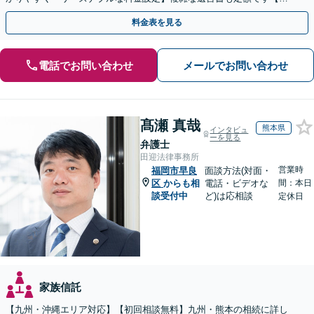
間・休日対応可能】【藤崎駅徒歩5分】【弁護士歴7年】
料金表を見る
電話でお問い合わせ
メールでお問い合わせ
髙瀬 真哉
熊本県
インタビュ
ーを見る
弁護士
田迎法律事務所
営業時
福岡市早良
面談方法(対面・
区
からも相
電話・ビデオな
間：本日
談受付中
ど)は応相談
定休日
家族信託
【九州・沖縄エリア対応】【初回相談無料】九州・熊本の相続に詳し