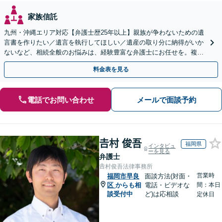
家族信託
九州・沖縄エリア対応【弁護士歴25年以上】親族が争わないための遺
言書を作りたい／遺言を執行してほしい／遺産の取り分に納得がいか
ないなど、相続全般のお悩みは、経験豊富な弁護士にお任せを。複雑
な問題も粘り強く対応し、解決に導きます。
料金表を見る
電話でお問い合わせ
メールで面談予約
𠮷村 俊吾
福岡県
インタビュ
ーを見る
弁護士
𠮷村俊吾法律事務所
営業時
福岡市早良
面談方法(対面・
区
からも相
電話・ビデオな
間：本日
談受付中
ど)は応相談
定休日