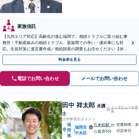
家族信託
【九州エリア対応】高齢化の進む福岡で、相続トラブルに取り組む事
務所！不動産絡みの相続トラブル、親族間での争い・揉め事にも対
応。生前対策に遺言書作成／相続財産の調査もお任せください【休
日・夜間面談可】【完全個室】【六本松駅2分】
料金表を見る
電話でお問い合わせ
メールでお問い合わせ
田中 祥太郎
弁護
インタビューを見
る
士
法律事務所オネスト
福
六本松駅
か
営業時間：本
福岡市
岡
|
日定休日
ら徒歩5分
中央区
県