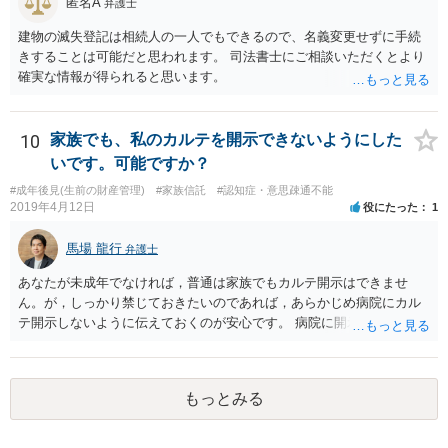
匿名A
弁護士
建物の滅失登記は相続人の一人でもできるので、名義変更せずに手続
きすることは可能だと思われます。 司法書士にご相談いただくとより
確実な情報が得られると思います。
10
家族でも、私のカルテを開示できないようにした
いです。可能ですか？
#成年後見(生前の財産管理)
#家族信託
#認知症・意思疎通不能
2019年4月12日
役にたった
1
馬場 龍行
弁護士
あなたが未成年でなければ，普通は家族でもカルテ開示はできませ
ん。が，しっかり禁じておきたいのであれば，あらかじめ病院にカル
テ開示しないように伝えておくのが安心です。 病院に開示しないよう
に伝える書面を作ることはできますが，それがなくても開示はされる
可能性は低いのでコストパフォーマンスとしてはどうかなという感じ
がします。
もっとみる