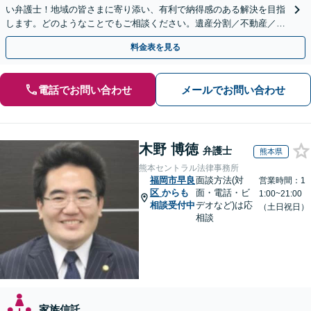
い弁護士！地域の皆さまに寄り添い、有利で納得感のある解決を目指
します。どのようなことでもご相談ください。遺産分割／不動産／遺
言書／使い込み／寄与分／遺留分／相続放棄【完全個室】
料金表を見る
電話でお問い合わせ
メールでお問い合わせ
木野 博徳
弁護士
熊本県
熊本セントラル法律事務所
福岡市早良
面談方法(対
営業時間：1
区
からも
面・電話・ビ
1:00~21:00
相談受付中
デオなど)は応
（土日祝日）
相談
家族信託