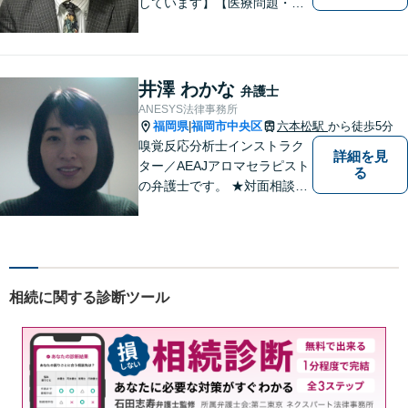
しています】【医療問題・交
通事故等医療分野の知識が必
要な事件に対応】【刑事・少
年事件にスピーディーに対
応】【遠隔地からのご依頼・
井澤 わかな
弁護士
ご相談歓迎】あなたのために
ANESYS法律事務所
全力で事件と向き合います！
福岡県
福岡市中央区
六本松駅
から徒歩5分
|
嗅覚反応分析士インストラク
詳細を見
ター／AEAJアロマセラピスト
る
の弁護士です。 ★対面相談が
基本、出張／メール／電話相
談も可ですので、相談方法
は、御相談ください ★土日祝
日／夜間も、時間帯等によっ
て対応可です ★法テラス利用
相続に関する診断ツール
は、一応可能です