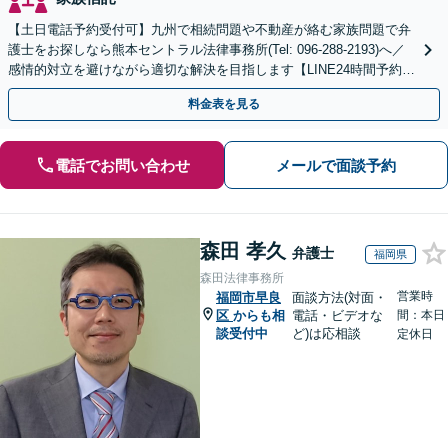
【土日電話予約受付可】九州で相続問題や不動産が絡む家族問題で弁
護士をお探しなら熊本セントラル法律事務所(Tel: 096-288-2193)へ／
感情的対立を避けながら適切な解決を目指します【LINE24時間予約受
付可】【休日・夜間相談可】
料金表を見る
電話でお問い合わせ
メールで面談予約
森田 孝久
弁護士
福岡県
森田法律事務所
営業時
福岡市早良
面談方法(対面・
区
からも相
電話・ビデオな
間：本日
談受付中
ど)は応相談
定休日