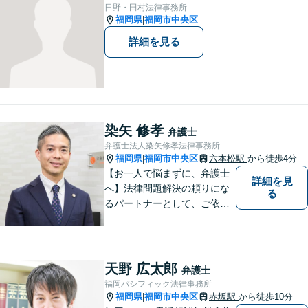
【電話相談可】
日野・田村法律事務所
福岡県
福岡市中央区
|
詳細を見る
染矢 修孝
弁護士
弁護士法人染矢修孝法律事務所
福岡県
福岡市中央区
六本松駅
から徒歩4分
|
【お一人で悩まずに、弁護士
詳細を見
へ】法律問題解決の頼りにな
る
るパートナーとして、ご依頼
者の納得の行く解決を目指し
ます。「遺産分割や遺留分侵
害額請求などの相続問題」は
じめ、「離婚事件」、「損害
天野 広太郎
弁護士
賠償請求事件」、「刑事事
福岡パシフィック法律事務所
件」まで多数の事件の取り扱
福岡県
福岡市中央区
赤坂駅
から徒歩10分
|