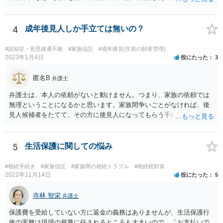
ます。
4
成年後見人しか手立ては無いの？
#認知症・意思疎通不能
#家族信託
#成年後見(生前の財産管理)
2023年1月4日
役にたった
3
匿名B
弁護士
弁護士は、本人の依頼がないと動けません。つまり、家族の依頼では
無理ということになるかと思います。家族間争いごとがなければ、後
見人候補者をたてて、その方に後見人になってもらう手続をすすめた
ほうが、今後もいろいろやりやすくなると思います。
5
生活保護に関しての悩み
#相続手続き
#家族信託
#家族間の相続トラブル
#相続税対策
2022年11月14日
役にたった
5
寺林 智栄
弁護士
保護費を受給していない方に返金の義務はありませんが、生活保護行
政の実務は現場の裁量に任されるところも大きいので、「お支払いで