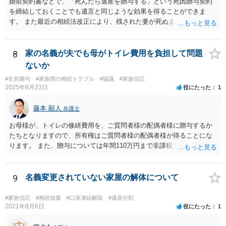
婚前契約書などで、「死んだら遺産を贈与する」という死因贈与契約
を締結しておくことでも遺言と同じような効果を得ることができま
す。 また最近の相続法改正により、残された妻が死ぬまで家に住み続
けられる権利として「配偶者居住権」という制度が設けられましたの
で、その制度を活用する方法も考えられます。 もし契約書の作成まで
視野に入れておられる場合は、お近くの弁護士、できれば相続に強い
8
家の名義が夫でも母がトイレ費用を負担して問題
弁護士にご相談なさるとよいでしょう。
ないか
#生前贈与
#家族間の相続トラブル
#協議
#家族信託
2025年8月23日
役にたった
1
藤本 顯人
弁護士
お母様が、トイレの修繕費用を、ご質問者様の配偶者様に贈与するか
たちとなりますので、所有権はご質問者様の配偶者様が得ることにな
ります。 また、贈与については年間110万円まで非課税であり、トイ
レの修繕費であればこの枠内に収まると思います。
9
名義変更されていない家屋の解体について
#家族信託
#相続放棄
#口座凍結解除
#遺産分割
2021年8月6日
役にたった
1