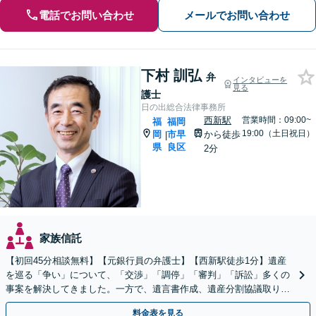
電話でお問い合わせ
メールでお問い合わせ
下村 訓弘
弁
インタビューを
見る
護士
日の出総合法律事務所
西新駅
営業時間：09:00~
福
福岡
19:00（土日祝日）
岡
市早
から徒歩
|
県
良区
2分
家族信託
【初回45分相談無料】【元銀行員の弁護士】【西新駅徒歩1分】遺産
を巡る「争い」について、「交渉」「調停」「審判」「訴訟」多くの
事案を解決してきました。一方で、遺言書作成、遺産分割協議取り纏
め、遺産の換価・名義変更等々の業務も大歓迎です。
料金表を見る