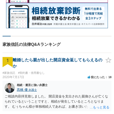
家族信託の法律Q&Aランキング
1
離婚したら親が出した開店資金返してもらえるの
か
#家族信託
#契約書・借用書なし
2020年7月17日
役にたった
18
相続・遺言に強い弁護士
髙橋 優
弁護士
ご相談内容拝見致しました。 開店資金を支出された親御さんが亡くな
られているということですと、相続が発生しているところとなりま
す。 むぅちゃん様が単独相続人であれば、お書き頂いたような方法で
ご主人に書面を書いてもらうことで対応は可能かと思います。 他にも