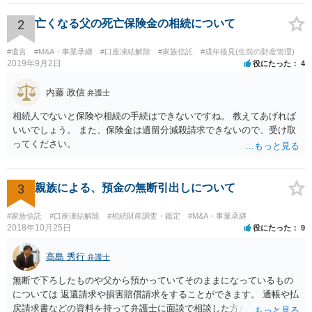
相続人おられるということであれば、他の相続人との協議が必要とな
るところです。 また、当該点とは別にご主人から貸付ではなく贈与で
2
亡くなる父の死亡保険金の相続について
あると主張される可能性がございます。 その場合には、貸付であるこ
とを伺わせる事情をどれだけ積み重ねることが出来るか、というとこ
#遺言
#M&A・事業承継
#口座凍結解除
#家族信託
#成年後見(生前の財産管理)
ろとなります。 返済の事実や、返済を約束するメール等です。 金額の
2019年9月2日
役にたった
4
大きさや状況を考えると、一つ一つの問題を解決し、万が一に備えて
おく方が宜しいかと思います。 緊急という訳ではないかと思います
内藤 政信
弁護士
が、事前準備が早い方が有効な手段が増える傾向にありますので、早
相続人でないと保険や相続の手続はできないですね。 教えてあげれば
目に弁護士を入れられることを御検討頂くと良いかと思います。
いいでしょう。 また、保険金は遺留分減殺請求できないので、受け取
ってください。
3
親族による、預金の無断引出しについて
#家族信託
#口座凍結解除
#相続財産調査・鑑定
#M&A・事業承継
2018年10月25日
役にたった
9
高島 秀行
弁護士
無断で下ろしたものや父から預かっていてそのままになっているもの
については 返還請求や損害賠償請求をすることができます。 通帳や払
戻請求書などの資料を持って弁護士に面談で相談した方がよいと思い