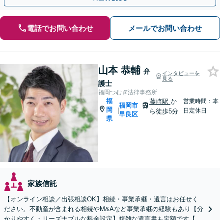
電話でお問い合わせ
メールでお問い合わせ
山本 恭輔
弁
インタビューを
見る
護士
福岡つむぎ法律事務所
福
藤崎駅
か
営業時間：本
福岡市
岡
|
日定休日
ら徒歩5分
早良区
県
家族信託
【オンライン相談／出張相談OK】相続・事業承継・遺言はお任せく
ださい。不動産が含まれる相続やM&Aなど事業承継の経験もあり【分
かりやすく・リーズナブルな料金設定】複雑な遺言書も定額です【夜