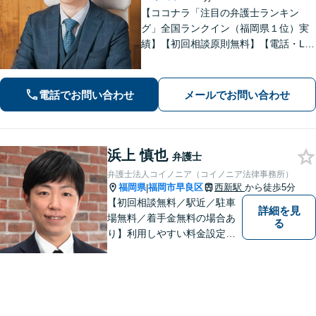
【ココナラ「注目の弁護士ランキン
グ」全国ランクイン（福岡県１位）実
績】【初回相談原則無料】【電話・LIN
E相談可】GoogleやSNSで検索する感
覚で、どんな些細な悩みでもご相談く
ださい【休日・夜間相談可】
電話でお問い合わせ
メールでお問い合わせ
浜上 慎也
弁護士
弁護士法人コイノニア（コイノニア法律事務所）
福岡県
福岡市早良区
西新駅
から徒歩5分
|
【初回相談無料／駅近／駐車
詳細を見
場無料／着手金無料の場合あ
る
り】利用しやすい料金設定に
努め、裁判所や大手法律事務
所での豊富な経験も活かし、
ご相談者様にとってベストな
解決へ導きます。話しやすい
雰囲気を大切に、寄り添いつ