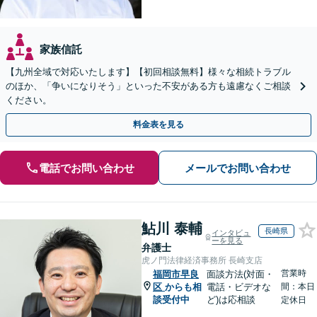
家族信託
【九州全域で対応いたします】【初回相談無料】様々な相続トラブル
のほか、「争いになりそう」といった不安がある方も遠慮なくご相談
ください。
料金表を見る
電話でお問い合わせ
メールでお問い合わせ
鮎川 泰輔
長崎県
インタビュ
ーを見る
弁護士
虎ノ門法律経済事務所 長崎支店
営業時
福岡市早良
面談方法(対面・
区
からも相
電話・ビデオな
間：本日
談受付中
ど)は応相談
定休日