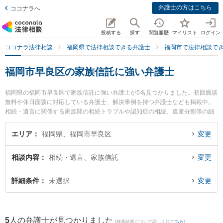
弁護士の方はこちら
ココナラへ
投稿する
探す
閲覧履歴
マイリスト
ログイン
ココナラ法律相談
福岡県で法律相談できる弁護士
福岡市で法律相談で
福岡市早良区の家族信託に強い弁護士
福岡県の福岡市早良区で家族信託に強い弁護士が5名見つかりました。初回面談
無料や休日面談に対応している弁護士、解決事例を持つ弁護士なども掲載中。
相続・遺言に関係する家族間の相続トラブルや認知症の相続、遺産分割等の細
かな分野での絞り込み検索もでき便利です。特に平田すぐる法律事務所の平田
卓弁護士や日の出総合法律事務所の下村 訓弘弁護士、福岡つむぎ法律事務所の
エリア
福岡県、福岡市早良区
変更
山本 恭輔弁護士のプロフィール情報や弁護士費用、強みなどが注目されていま
す。『福岡市早良区で土日や夜間に発生した家族信託のトラブルを今すぐに弁
相談内容
相続・遺言、家族信託
変更
護士に相談したい』『家族信託のトラブル解決の実績豊富な近くの弁護士を検
索したい』『初回相談無料で家族信託を法律相談できる福岡市早良区内の弁護
士に相談予約したい』などでお困りの相談者さんにおすすめです。
詳細条件
未選択
変更
5
人の弁護士が見つかりました
(検索結果について詳しくは
こちら
)