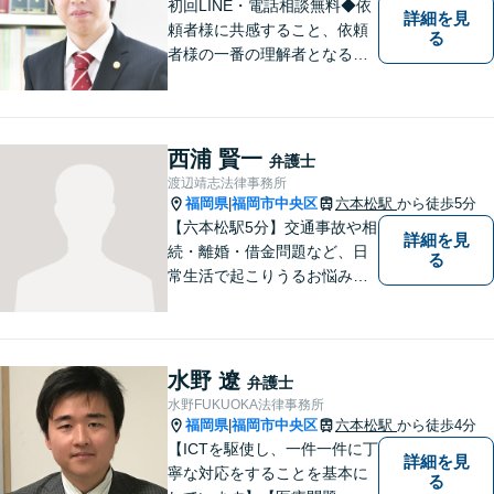
い【分割払い可】
初回LINE・電話相談無料◆依
詳細を見
頼者様に共感すること、依頼
る
者様の一番の理解者となるこ
とがモットーです。親身な弁
護士がスピーディーに解決し
ます！
西浦 賢一
弁護士
渡辺靖志法律事務所
福岡県
福岡市中央区
六本松駅
から徒歩5分
|
【六本松駅5分】交通事故や相
詳細を見
続・離婚・借金問題など、日
る
常生活で起こりうるお悩みの
解決に尽力します。早い段階
でのご相談は、無用な紛争の
発生・拡大を防止し、問題解
決への大きな一歩となりま
水野 遼
弁護士
す。 些細なことでも、お気軽
水野FUKUOKA法律事務所
にご相談下さい。
福岡県
福岡市中央区
六本松駅
から徒歩4分
|
【ICTを駆使し、一件一件に丁
詳細を見
寧な対応をすることを基本に
る