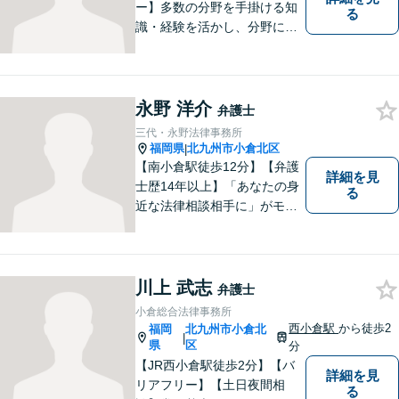
ー】多数の分野を手掛ける知
る
識・経験を活かし、分野にと
らわれない多角的・横断的な
見地から、迅速・的確かつ分
かりやすいリーガルサービス
を提供致します。メール相談
永野 洋介
弁護士
やビデオ面談にも柔軟に対応
三代・永野法律事務所
しております。 まずは、ご相
福岡県
北九州市小倉北区
|
談ください。
【南小倉駅徒歩12分】【弁護
詳細を見
士歴14年以上】「あなたの身
る
近な法律相談相手に」がモッ
トー。交通事故分野に精通す
る弁護士。相続、離婚、交通
事故、債務整理等、個人が抱
える問題に注力しております
川上 武志
弁護士
ので、お気軽にご相談くださ
小倉総合法律事務所
いませ。【駐車場あり】
西小倉駅
から徒歩2
福岡
北九州市小倉北
|
県
区
分
【JR西小倉駅徒歩2分】【バ
詳細を見
リアフリー】【土日夜間相
る