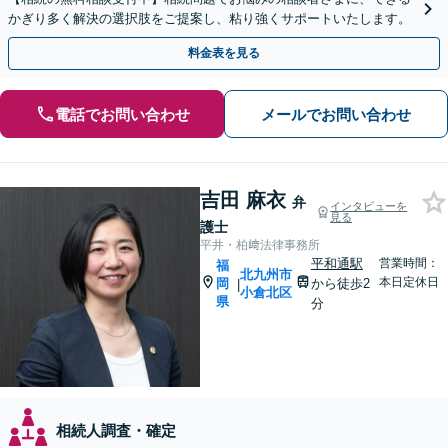
かぎり多く解決の選択肢をご提案し、粘り強くサポートいたします。
料金表を見る
電話でお問い合わせ
メールでお問い合わせ
吉田 麻衣
弁
インタビューを
見る
護士
平井・柏﨑法律事務所
平和通駅
営業時間：
福
北九州市
本日定休日
岡
から徒歩2
|
小倉北区
県
分
相続人調査・確定