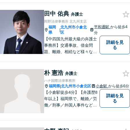
し、長い人生の中、苦しい局
面を乗り越える手助けをして
田中 佑典
弁護士
まいります。まずはお気軽に
岡野法律事務所 北九州支店
ご相談ください。
平和通駅
から徒歩4
福岡
北九州市小倉北
|
県
区
分
【中四国九州最大級の弁護士
詳細を見
事務所】交通事故、借金問
る
題、離婚、相続など様々な問
題について、「何度でも無
料」の相談を行っています！
まずはお気軽にご相談くださ
朴 憲浩
弁護士
い！
ハナ国際法律事務所
福岡県
北九州市小倉北区
小倉駅
から徒歩6分
|
【小倉駅徒歩4分】【弁護歴8
詳細を見
年以上】福岡県で、離婚／労
る
働／刑事／外国人事件などに
精通する弁護士。日頃感じる
小さな違和感・疑問をお気軽
にご相談ください。丁寧に、