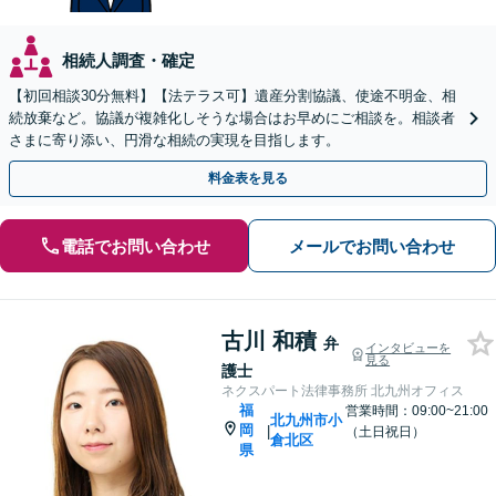
相続人調査・確定
【初回相談30分無料】【法テラス可】遺産分割協議、使途不明金、相
続放棄など。協議が複雑化しそうな場合はお早めにご相談を。相談者
さまに寄り添い、円滑な相続の実現を目指します。
料金表を見る
電話でお問い合わせ
メールでお問い合わせ
古川 和積
弁
インタビューを
見る
護士
ネクスパート法律事務所 北九州オフィス
福
営業時間：09:00~21:00
北九州市小
岡
|
（土日祝日）
倉北区
県