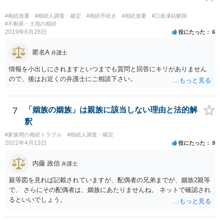
の遺産分割協議が有効に成立している」という前提に基づく主張は困
難と思われます。 「ＡＢＣ間の遺産分割協議は未了のまま，ＡとＢが
#相続放棄
#相続人調査・確定
#相続手続き
#相続放棄
#口座凍結解除
死亡し，二次相続が発生した」という前提に基づいて協議を進める必
#不動産・土地の相続
2019年6月28日
役にたった
6
要があります。 もちろん，Ｃの立場としては，ＡＢＣ間の遺産分割協
議の内容を前提とした主張をすることが最も有利ですが，ＡＢの相続
匿名A
人は応じない姿勢を示していることから，実現は困難だと思います。
弁護士
主張としては維持しつつも，現実的な解決方法（遺産分割協議の落と
情報を小出しにされますといつまでも質問と回答にキリがありません
しどころ）としては，譲歩することを甘受しなければならないかもし
ので、後はお近くの弁護士にご相談下さい。
れません。
7
「姻族の姻族」は親族に該当しない理由と法的解
釈
#家族間の相続トラブル
#相続人調査・確定
2022年4月13日
役にたった
9
内藤 政信
弁護士
親等図を見れば記載されていますが、配偶者の兄弟までが、姻族2親等
で、 さらにその配偶者は、姻族にあたりませんね。 ネットで確認され
るといいでしょう。