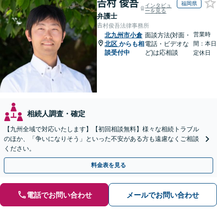
𠮷村 俊吾
福岡県
インタビュ
ーを見る
弁護士
𠮷村俊吾法律事務所
営業時
北九州市小倉
面談方法(対面・
北区
からも相
電話・ビデオな
間：本日
談受付中
ど)は応相談
定休日
相続人調査・確定
【九州全域で対応いたします】【初回相談無料】様々な相続トラブル
のほか、「争いになりそう」といった不安がある方も遠慮なくご相談
ください。
料金表を見る
電話でお問い合わせ
メールでお問い合わせ