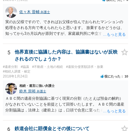
佐々木 晋輔
弁護士
実のお父様ですので、できればお父様が住んでおられたマンションの
処理をされる方向で考えられたらと思います。 放棄するかどうかは、
知ってから3カ月以内が原則ですが、家庭裁判所に申立すれば3カ月の
期間を伸長することができます。 その間に、財産の状況を調査して、
放棄するかどうか決めることができます。 銀行やサラ金が数年も放置
することはありませんので、数年後に借金が発見される可能性はほぼ
5
他界直後に協議した内容は、協議書はないが反映
ありません。 なお、私が扱った相続放棄を検討していた案件で、期間
されるのでしょうか？
伸長して調査したところ、サラ金に対する過払金など相当な財産が見
#遺産分割
#協議
#不動産・土地の相続
#遺留分侵害額請求・放棄
つかったため相続したという事例がありました。
#相続人調査・確定
2018年1月24日
役にたった
10
相続・遺言に強い弁護士
鈴木 崇裕
弁護士
ＡＢＣ間の遺産分割協議に基づく現実の分割（たとえば預金の解約）
がなされていないことを前提として回答いたします。 ＡＢＣ間の遺産
分割協議は，法律上（建前上）は，口頭で合意に至ったものであって
も有効です。 しかし，口頭で合意したことを立証する方法がありませ
ん。 また，不動産の名義を移転するためには，遺産分割協議書への署
名捺印を得る必要があります。 したがって，残念ながら，「ＡＢＣ間
6
鉄道会社に賠償金とその後について