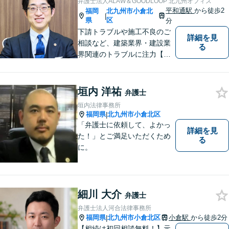
弁護士法人ALAW＆GOODLOOP 北九州オフィス
平和通駅
から徒歩2
福岡
北九州市小倉北
|
県
区
分
下請トラブルや施工不良のご
詳細を見
相談など、建築業界・建設業
る
界関連のトラブルに注力【企
業法務も多くの実績あり】不
祥事対応、顧問契約など企業
のご相談はお任せください
垣内 洋祐
弁護士
【夜間・休日対応可】M&A、
垣内法律事務所
株式発行も対応【小倉駅3分】
福岡県
北九州市小倉北区
|
「弁護士に依頼して、よかっ
詳細を見
た！」とご満足いただくため
る
に。
細川 大介
弁護士
弁護士法人河合法律事務所
福岡県
北九州市小倉北区
小倉駅
から徒歩2分
|
【相続は初回相談無料！】元