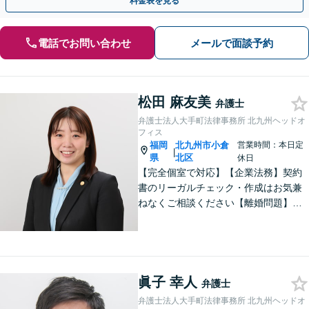
料金表を見る
電話でお問い合わせ
メールで面談予約
松田 麻友美
弁護士
弁護士法人大手町法律事務所 北九州ヘッドオ
フィス
福岡
北九州市小倉
営業時間：本日定
|
県
北区
休日
【完全個室で対応】【企業法務】契約
書のリーガルチェック・作成はお気兼
ねなくご相談ください【離婚問題】不
貞慰謝料の請求する側・される側に双
方対応。離婚検討中でもお気軽にご相
談を【駐車場あり】
眞子 幸人
弁護士
弁護士法人大手町法律事務所 北九州ヘッドオ