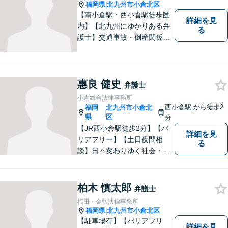
いう女性の方もお気軽にご相
福岡県
北九州市小倉北区
|
談下さい。
【南小倉駅・西小倉駅徒歩圏
詳細を見
内】【北九州にゆかりある弁
る
護士】交通事故・倒産関係・
刑事事件分野などに強みを持
つ弁護士。「信頼のソリュー
ション」をモットーに問題の
本質把握から解決に至るまで
惠良 健史
弁護士
懇切丁寧に対応します！【宅
小倉総合法律事務所
建士資格あり】
西小倉駅
から徒歩2
福岡
北九州市小倉北
|
県
区
分
【JR西小倉駅徒歩2分】【バ
詳細を見
リアフリー】【土日夜間相
る
談】日々変わりゆく社会・法
的環境に適時に対応し、クラ
イアントの皆様にご満足いた
だける良質なサービスを提供
柏木 慎太郎
弁護士
できるよう日々研鑽に努めて
福田・金弘法律事務所
まいります。お気軽にご相談
福岡県
北九州市小倉北区
|
ください。
【駐車場有】【バリアフリ
詳細を見