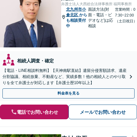
弁護士法人大西総合法律事務所 福岡事務所
北九州市小
面談方法(対
営業時間：0
倉北区
から
面・電話・ビ
7:30~22:00
も相談受付
デオなど)は応
（土日祝日）
中
相談
相続人調査・確定
【電話・LINE相談料無料】【天神南駅直結】遺留分侵害額請求、遺産
分割協議、相続放棄、不動産など、実績多数！他の相続人とのやり取
りを全て弁護士が対応します【弁護士歴10年以上】
料金表を見る
電話でお問い合わせ
メールでお問い合わせ