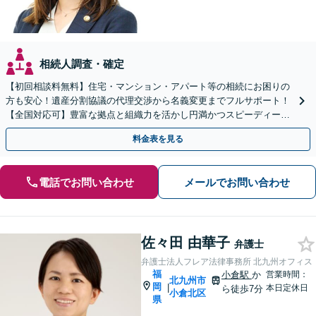
相続人調査・確定
【初回相談料無料】住宅・マンション・アパート等の相続にお困りの
方も安心！遺産分割協議の代理交渉から名義変更までフルサポート！
【全国対応可】豊富な拠点と組織力を活かし円満かつスピーディーに
相続手続きをお手伝いします【取扱い実績2000件以上】
料金表を見る
電話でお問い合わせ
メールでお問い合わせ
佐々田 由華子
弁護士
弁護士法人フレア法律事務所 北九州オフィス
福
小倉駅
か
営業時間：
北九州市
岡
|
本日定休日
ら徒歩7分
小倉北区
県