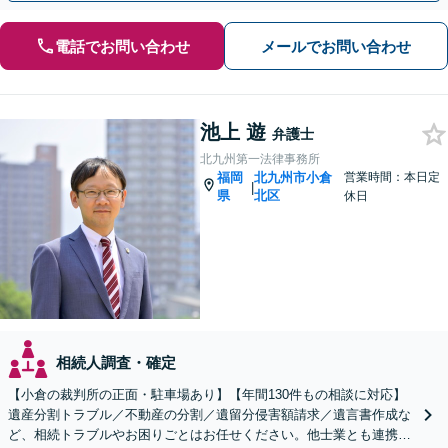
電話でお問い合わせ
メールでお問い合わせ
池上 遊
弁護士
北九州第一法律事務所
福岡
北九州市小倉
営業時間：本日定
|
県
北区
休日
相続人調査・確定
【小倉の裁判所の正面・駐車場あり】【年間130件もの相談に対応】
遺産分割トラブル／不動産の分割／遺留分侵害額請求／遺言書作成な
ど、相続トラブルやお困りごとはお任せください。他士業とも連携