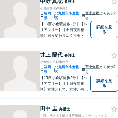
中野 真記
会話のキャッチボールを積み
弁護士
重ねながら解決へと動いてま
小倉総合法律事務所
いります。【韓国語対応可】
西小倉駅
から徒歩2
福岡
北九州市小倉北
|
県
区
分
【JR西小倉駅徒歩2分】【バ
詳細を見
リアフリー】【土日夜間相
る
談】日々変わりゆく社会・法
的環境に適時に対応し、クラ
イアントの皆様にご満足いた
だける良質なリーガルサービ
井上 陽代
弁護士
スを提供できるよう日々研鑽
小倉総合法律事務所
に努めてまいります。お気軽
西小倉駅
から徒歩2
福岡
北九州市小倉北
|
にご相談ください。
県
区
分
【JR西小倉駅徒歩2分】【バ
詳細を見
リアフリー】【土日夜間相
る
談】女性として、女性が巻き
込まれる各種法的トラブル、
女性が特有の法律問題にも積
極的に対応しております。男
田中 圭
弁護士
性弁護士には相談しづらいと
弁護士法人大手町法律事務所 北九州ヘッドオフィス