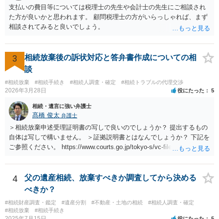
支払いの費目等については税理士の先生や会計士の先生にご相談され
た方が良いかと思われます。 顧問税理士の方がいらっしゃれば、まず
相談されてみると良いでしょう。
3
相続放棄後の訴状対応と答弁書作成についての相
談
#相続放棄
#相続手続き
#相続人調査・確定
#相続トラブルの代理交渉
2026年3月28日
役にたった
5
相続・遺言に強い弁護士
髙橋 俊太
弁護士
＞相続放棄申述受理証明書の写しで良いのでしょうか？ 提出するもの
自体は写しで構いません。 ＞証拠説明書とはなんでしょうか？ 下記を
ご参照ください。 https://www.courts.go.jp/tokyo-s/vc-files/tokyo-s/file/
14-1kisairei.pdf
4
父の遺産相続、放棄すべきか調査してから決める
べきか？
#相続財産調査・鑑定
#遺産分割
#不動産・土地の相続
#相続人調査・確定
#相続放棄
#相続手続き
2025年7月15日
役にたった
5