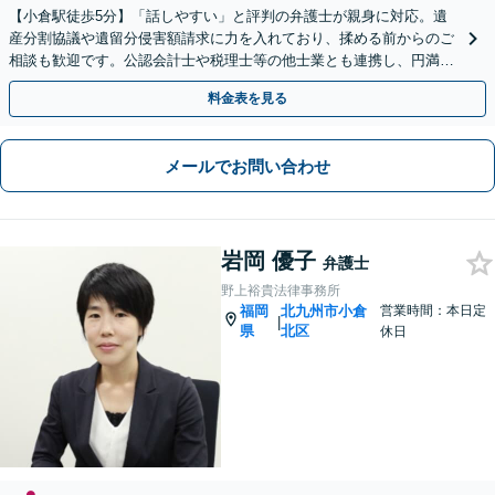
【小倉駅徒歩5分】「話しやすい」と評判の弁護士が親身に対応。遺
産分割協議や遺留分侵害額請求に力を入れており、揉める前からのご
相談も歓迎です。公認会計士や税理士等の他士業とも連携し、円満な
解決を全力でサポートいたします。まずはご相談ください。
料金表を見る
メールでお問い合わせ
岩岡 優子
弁護士
野上裕貴法律事務所
福岡
北九州市小倉
営業時間：本日定
|
県
北区
休日