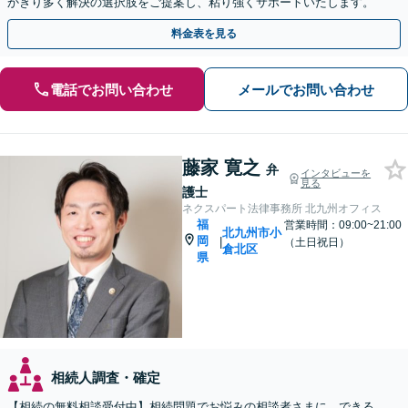
かぎり多く解決の選択肢をご提案し、粘り強くサポートいたします。
料金表を見る
電話でお問い合わせ
メールでお問い合わせ
藤家 寛之
弁
インタビューを
見る
護士
ネクスパート法律事務所 北九州オフィス
福
営業時間：09:00~21:00
北九州市小
岡
|
（土日祝日）
倉北区
県
相続人調査・確定
【相続の無料相談受付中】相続問題でお悩みの相談者さまに、できる