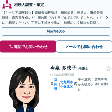
相続人調査・確定
【キャリア10年以上】遺留分減殺請求、相続対策、後見人、遺産分割
協議、遺言書作成など、親族間でのトラブルでお困りでしたら、すぐ
にご相談ください。丁寧に手続きを進め、納得のいく解決を目指しま
す。【完全個室で相談】【駐車場あり】
料金表を見る
電話でお問い合わせ
メールでお問い合わせ
今泉 多映子
弁護士
いろは法律事務所
平和通駅
営業時間：
福
北九州市
本日定休日
岡
から徒歩5
|
小倉北区
県
分