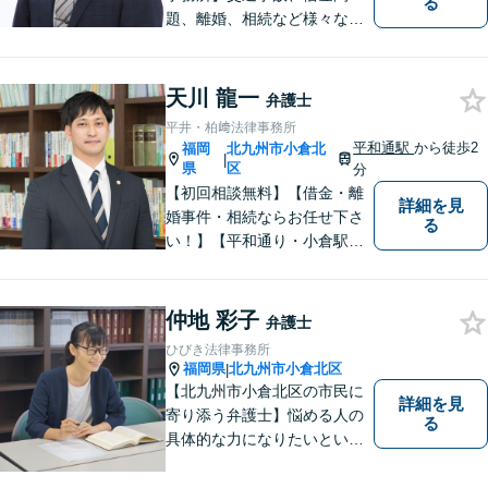
る
題、離婚、相続など様々な問
題について、「何度でも無
料」の相談を行っています！
まずはお気軽にご相談くださ
天川 龍一
弁護士
い！
平井・柏﨑法律事務所
平和通駅
から徒歩2
福岡
北九州市小倉北
|
県
区
分
【初回相談無料】【借金・離
詳細を見
婚事件・相続ならお任せ下さ
る
い！】【平和通り・小倉駅近
く】迅速丁寧に弁護士が対応
致します
仲地 彩子
弁護士
ひびき法律事務所
福岡県
北九州市小倉北区
|
【北九州市小倉北区の市民に
詳細を見
寄り添う弁護士】悩める人の
る
具体的な力になりたいという
気持ちで弁護活動をしていま
す。離婚・男女問題に精通