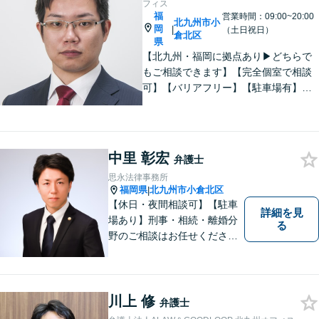
フィス
福
営業時間：09:00~20:00
北九州市小
岡
|
（土日祝日）
倉北区
県
【北九州・福岡に拠点あり▶どちらで
もご相談できます】【完全個室で相談
可】【バリアフリー】【駐車場有】法
律問題は様々な角度から問題をとらえ
る必要があります。これまでの経験を
活かした総合力で課題解決をサポート
します。お悩みの方はご相談くださ
中里 彰宏
弁護士
い。
思永法律事務所
福岡県
北九州市小倉北区
|
【休日・夜間相談可】【駐車
詳細を見
場あり】刑事・相続・離婚分
る
野のご相談はお任せくださ
い！事件終了後の依頼者の人
生をより良いものにするため
に尽力します。フリーターか
ら弁護士になった特殊な経緯
川上 修
弁護士
あり。【電話相談可】