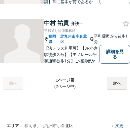
談】常に基本が何であるかを
意識し、判断に悩むことがあ
れば基本に立ち返って考える
ことを忘れずに日々研鑽に努
中村 祐貴
弁護士
めてまいりたいと考えており
平和通り法律事務所
ます。お気軽にご相談くださ
平和通駅
から徒歩1
福岡
北九州市小倉北
|
い。
県
区
分
【法テラス利用可】【JR小倉
詳細を見
駅徒歩３分】【モノレール平
る
和通駅徒歩1分】ご相談者から
特に丁寧にお話しを伺い、十
分な打合せを行うことを大切
にしております。お気軽に御
1ページ目
前へ
次へ
相談ください。
(2ページ中)
エリア
福岡県、北九州市小倉北区
変更