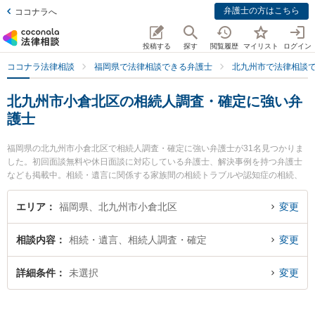
弁護士の方はこちら
ココナラへ
投稿する
探す
閲覧履歴
マイリスト
ログイン
ココナラ法律相談
福岡県で法律相談できる弁護士
北九州市で法律相談
北九州市小倉北区の相続人調査・確定に強い弁
護士
福岡県の北九州市小倉北区で相続人調査・確定に強い弁護士が31名見つかりま
した。初回面談無料や休日面談に対応している弁護士、解決事例を持つ弁護士
なども掲載中。相続・遺言に関係する家族間の相続トラブルや認知症の相続、
遺産分割等の細かな分野での絞り込み検索もでき便利です。特に清風法律事務
所の祖父江 弘美弁護士や北九州第一法律事務所の池上 遊弁護士、ネクスパート
エリア
福岡県、北九州市小倉北区
変更
法律事務所 北九州オフィスの加地 彰吾弁護士のプロフィール情報や弁護士費
用、強みなどが注目されています。『北九州市小倉北区で土日や夜間に発生し
相談内容
相続・遺言、相続人調査・確定
変更
た相続人調査・確定のトラブルを今すぐに弁護士に相談したい』『相続人調
査・確定のトラブル解決の実績豊富な近くの弁護士を検索したい』『初回相談
無料で相続人調査・確定を法律相談できる北九州市小倉北区内の弁護士に相談
詳細条件
未選択
変更
予約したい』などでお困りの相談者さんにおすすめです。