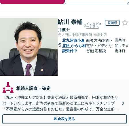
鮎川 泰輔
長崎県
インタビュ
ーを見る
弁護士
虎ノ門法律経済事務所 長崎支店
営業時
北九州市小倉
面談方法(対面・
北区
からも相
電話・ビデオな
間：本日
談受付中
ど)は応相談
定休日
相続人調査・確定
【九州・沖縄エリア対応】豊富な経験と最新知識で、円滑な相続をサ
ポートいたします。所内の研修で最新の法改正にもキャッチアップ
「不動産がらみの遺産分割もお任せ」遺言書の作成で、万全な生前対
策をおこないましょう【夜間・休日面談可】
料金表を見る