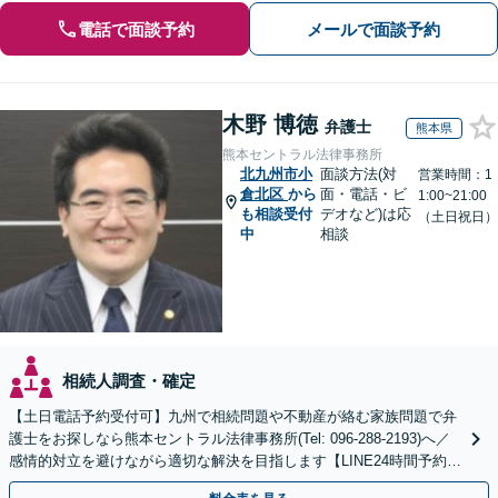
電話で面談予約
メールで面談予約
木野 博徳
弁護士
熊本県
熊本セントラル法律事務所
北九州市小
面談方法(対
営業時間：1
倉北区
から
面・電話・ビ
1:00~21:00
も相談受付
デオなど)は応
（土日祝日）
中
相談
相続人調査・確定
【土日電話予約受付可】九州で相続問題や不動産が絡む家族問題で弁
護士をお探しなら熊本セントラル法律事務所(Tel: 096-288-2193)へ／
感情的対立を避けながら適切な解決を目指します【LINE24時間予約受
付可】【休日・夜間相談可】