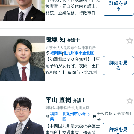
詳細を見
検察官・元自治体内弁護士。
る
相続、企業法務、行政事件、
国家賠償に注力【北九州・行
橋・京築】
鬼塚 知
弁護士
弁護士法人鬼塚綜合法律事務所
福岡県
北九州市小倉北区
|
【初回相談３０分無料】【事
詳細を見
前予約があれば、夜間・土日
る
祝相談可】 福岡市・北九州市
に２拠点を有する法律事務所
です。労災・交通事故・離
婚・相続・企業法務に力を入
れています。 スピーディーか
平山 直樹
弁護士
つ依頼者様満足の高い事件処
岡野法律事務所 北九州支店
理をモットーにしています。
平和通駅
から徒歩4
福岡
北九州市小倉北
|
県
区
分
【中四国九州最大級の弁護士
詳細を見
事務所】交通事故、借金問