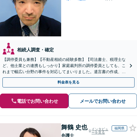
相続人調査・確定
【調停委員も兼務】【不動産相続の経験多数】【司法書士、税理士な
ど、他士業との連携もしっかり】家庭裁判所の調停委員としても、こ
れまで幅広い分野の事件を対応してまいりました。遺言書の作成、相
続放棄にも対応します【初回のご相談、0円】
料金表を見る
電話でお問い合わせ
メールでお問い合わせ
舞鶴 史也
福岡県
インタビュ
ーを見る
弁護士