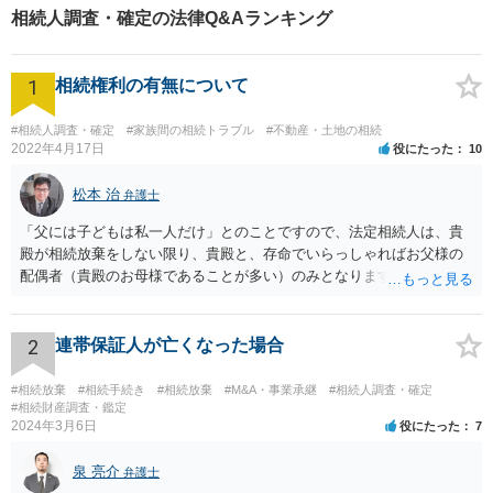
相続人調査・確定の法律Q&Aランキング
1
相続権利の有無について
#相続人調査・確定
#家族間の相続トラブル
#不動産・土地の相続
2022年4月17日
役にたった
10
松本 治
弁護士
「父には子どもは私一人だけ」とのことですので、法定相続人は、貴
殿が相続放棄をしない限り、貴殿と、存命でいらっしゃればお父様の
配偶者（貴殿のお母様であることが多い）のみとなります。遺言がな
い限り、「次男」（お父様の弟）らの相続権は発生しません。
2
連帯保証人が亡くなった場合
#相続放棄
#相続手続き
#相続放棄
#M&A・事業承継
#相続人調査・確定
#相続財産調査・鑑定
2024年3月6日
役にたった
7
泉 亮介
弁護士