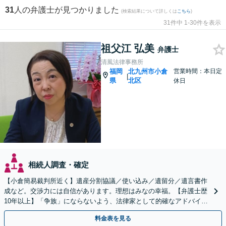
31
人の弁護士が見つかりました
(検索結果について詳しくは
こちら
)
31件中 1-30件を表示
祖父江 弘美
弁護士
清風法律事務所
福岡
北九州市小倉
営業時間：本日定
|
県
北区
休日
相続人調査・確定
【小倉簡易裁判所近く】遺産分割協議／使い込み／遺留分／遺言書作
成など。交渉力には自信があります。理想はみなの幸福。【弁護士歴
10年以上】「争族」にならないよう、法律家として的確なアドバイス
をいたします【最短即日対応OK】
料金表を見る