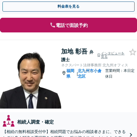
し、依頼者さまに有利な解決を目指します【土日祝対応可】
料金表を見る
電話で面談予約
加地 彰吾
弁
インタビューを
見る
護士
ネクスパート法律事務所 北九州オフィス
福岡
北九州市小倉
営業時間：本日定
|
県
北区
休日
相続人調査・確定
【相続の無料相談受付中】相続問題でお悩みの相談者さまに、できる