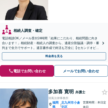
相続人調査・確定
電話相談OK／メール受付24時間「結果にこだわり、相続問題に向き
合います！」相続財産・相続人の調査から、遺産分割協議・調停・審
判まで全力でサポート。遺言書作成で終活も万全に【セカンドオピニ
オン可】【西小倉駅7分】【小倉北警察署前バス停3分】
料金表を見る
電話でお問い合わせ
メールでお問い合わせ
多加喜 寛明
弁護士
清風法律事務所
福岡
北九州市小倉
営業時間：本日定
|
県
北区
休日