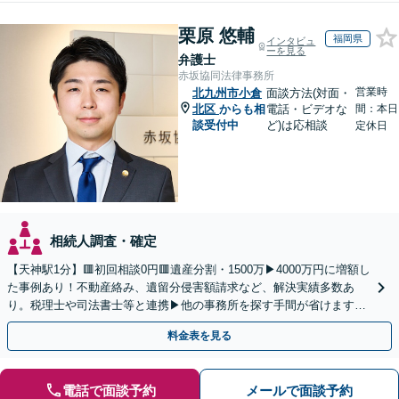
栗原 悠輔
福岡県
インタビュ
ーを見る
弁護士
赤坂協同法律事務所
営業時
北九州市小倉
面談方法(対面・
北区
からも相
電話・ビデオな
間：本日
談受付中
ど)は応相談
定休日
相続人調査・確定
【天神駅1分】🟥初回相談0円🟥遺産分割・1500万▶4000万円に増額し
た事例あり！不動産絡み、遺留分侵害額請求など、解決実績多数あ
り。税理士や司法書士等と連携▶他の事務所を探す手間が省けます！
不動産会社と連携し無料査定&財産調査も◎
料金表を見る
電話で面談予約
メールで面談予約