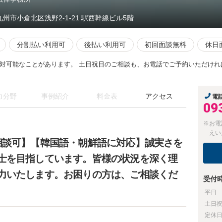
九州市小倉北区浅野2-1-21 駅西幹線ビル5階
分割払い利用可
後払い利用可
初回面談無料
休日
対可能なことがあります。 土日祝日のご相談も、お電話でご予約いただけれ
力分野
事例紹介
料金表
アクセス
電
09
※お電
えい
相談可】【韓国語・朝鮮語に対応】誠実さを
士を目指しています。皆様の状況を深く理
力いたします。お困りの方は、ご相談くだ
受付
平日
土日
定休