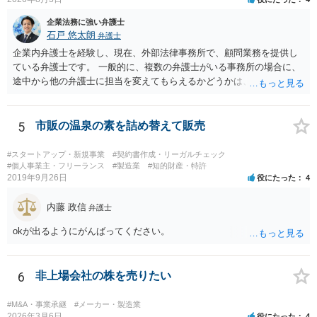
企業法務に強い弁護士
石戸 悠太朗
弁護士
企業内弁護士を経験し、現在、外部法律事務所で、顧問業務を提供し
ている弁護士です。 一般的に、複数の弁護士がいる事務所の場合に、
途中から他の弁護士に担当を変えてもらえるかどうかは、当該事務所
の代表の判断に委ねられています。 もっとも、代表としても、依頼者
が不満を抱いている弁護士を担当にすることは望ましくないため、別
の弁護士に変更するのが通常でしょう。それでも、担当弁護士を変え
5
市販の温泉の素を詰め替えて販売
てくれない場合は、他の弁護士の担当案件が一般で担当を変えられな
いなどの事情があるかと思います。 担当弁護士が変わらず、仕事内容
#スタートアップ・新規事業
#契約書作成・リーガルチェック
も改善されない場合には、決済権限を持つ上司に相談し、顧問契約自
#個人事業主・フリーランス
#製造業
#知的財産・特許
2019年9月26日
役にたった
4
体を見直すのが一番かと思います。
内藤 政信
弁護士
okが出るようにがんばってください。
6
非上場会社の株を売りたい
#M&A・事業承継
#メーカー・製造業
2026年3月6日
役にたった
4