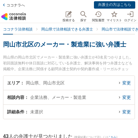
弁護士の方はこちら
ココナラへ
投稿する
探す
閲覧履歴
マイリスト
ログイン
ココナラ法律相談
岡山県で法律相談できる弁護士
岡山市で法律相談で
岡山市北区のメーカー・製造業に強い弁護士
岡山県の岡山市北区でメーカー・製造業に強い弁護士が43名見つかりました。
初回面談無料や休日面談に対応している弁護士、解決事例を持つ弁護士なども
掲載中。企業法務に関係する顧問弁護士契約や契約書作成・リーガルチェッ
ク、雇用契約書・就業規則作成等の細かな分野での絞り込み検索もでき便利で
す。特に三宅法律事務所の三宅 遼太郎弁護士や弁護士法人山本・坪井綜合法律
エリア
岡山県、岡山市北区
変更
事務所 岡山オフィスの坪井 智之弁護士、葵綜合法律事務所の新名 信介弁護士
のプロフィール情報や弁護士費用、強みなどが注目されています。『岡山市北
相談内容
企業法務、メーカー・製造業
変更
区で土日や夜間に発生したメーカー・製造業のトラブルを今すぐに弁護士に相
談したい』『メーカー・製造業のトラブル解決の実績豊富な近くの弁護士を検
索したい』『初回相談無料でメーカー・製造業を法律相談できる岡山市北区内
詳細条件
未選択
変更
の弁護士に相談予約したい』などでお困りの相談者さんにおすすめです。
43
人の弁護士が見つかりました
(検索結果について詳しくは
こちら
)