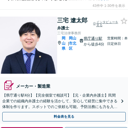
43件中 1-30件を表示
三宅 遼太郎
インタビューを
見る
弁護士
三宅法律事務所
岡
岡山
県庁通り駅
営業時間：本
山
市北
|
日定休日
から徒歩4分
県
区
メーカー・製造業
【県庁通り駅4分】【完全個室で相談可】【元・企業内弁護士】民間
企業での組織内弁護士の経験を活かして、安心して経営に集中できる
体制を作ります。スポットでのご依頼も可能。予防法務にも力を入れ
ています。【夜間・休日相談可能】
料金表を見る