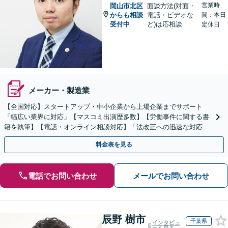
営業時
岡山市北区
面談方法(対面・
からも相談
電話・ビデオな
間：本日
受付中
ど)は応相談
定休日
メーカー・製造業
【全国対応】スタートアップ・中小企業から上場企業までサポート
「幅広い業界に対応」【マスコミ出演歴多数】【労働事件に関する書
籍を執筆】【電話・オンライン相談対応】「法改正への迅速な対応」
「労務環境の整備でトラブルを未然に防ぐ」
料金表を見る
電話でお問い合わせ
メールでお問い合わせ
辰野 樹市
千葉県
インタビュ