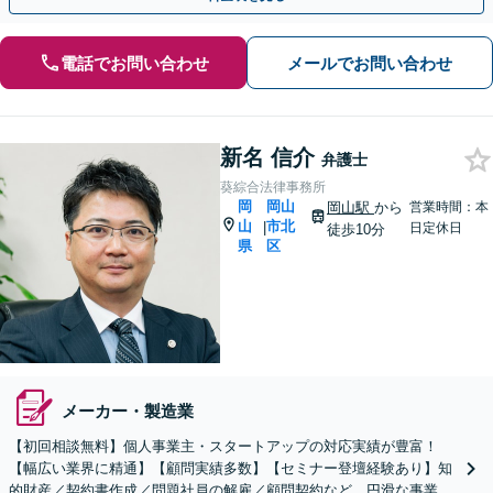
電話でお問い合わせ
メールでお問い合わせ
新名 信介
弁護士
葵綜合法律事務所
岡
岡山
岡山駅
から
営業時間：本
山
市北
|
日定休日
徒歩10分
県
区
メーカー・製造業
【初回相談無料】個人事業主・スタートアップの対応実績が豊富！
【幅広い業界に精通】【顧問実績多数】【セミナー登壇経験あり】知
的財産／契約書作成／問題社員の解雇／顧問契約など、円滑な事業運