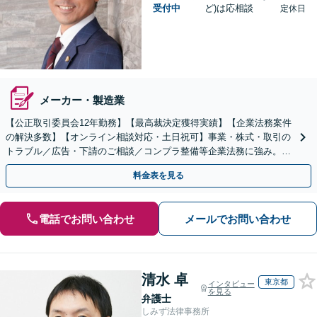
受付中
ど)は応相談
定休日
メーカー・製造業
【公正取引委員会12年勤務】【最高裁決定獲得実績】【企業法務案件
の解決多数】【オンライン相談対応・土日祝可】事業・株式・取引の
トラブル／広告・下請のご相談／コンプラ整備等企業法務に強み。株
式の相続／誹謗中傷対策／不動産問題まで幅広く対応！
料金表を見る
電話でお問い合わせ
メールでお問い合わせ
清水 卓
東京都
インタビュー
を見る
弁護士
しみず法律事務所