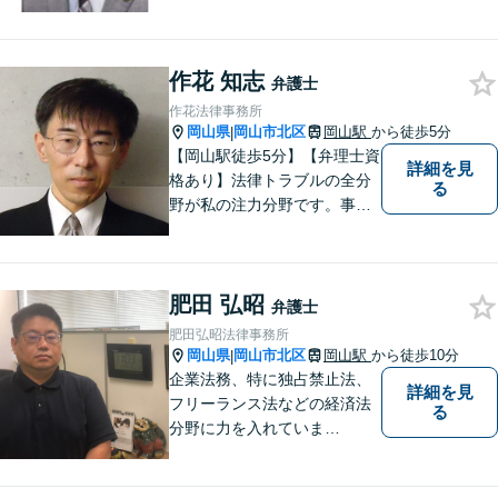
ています。
作花 知志
弁護士
作花法律事務所
岡山県
岡山市北区
岡山駅
から徒歩5分
|
【岡山駅徒歩5分】【弁理士資
詳細を見
格あり】法律トラブルの全分
る
野が私の注力分野です。事務
所の理念は、ご相談の後には
心の中に花が咲いたようにな
っていただけること。【法テ
肥田 弘昭
ラス対応】【後払い対応】
弁護士
【日弁連国際人権問題委員会
肥田弘昭法律事務所
所属】お困りの方は、お気軽
岡山県
岡山市北区
岡山駅
から徒歩10分
|
にご相談下さい。
企業法務、特に独占禁止法、
詳細を見
フリーランス法などの経済法
る
分野に力を入れていま
す！！！