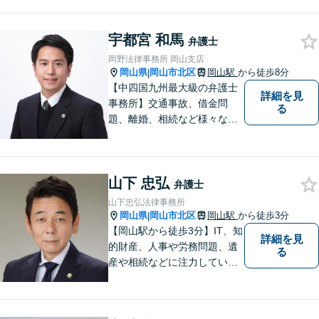
養育費の交渉などお任せくだ
さい「刑事事件：捜査機関に
宇都宮 和馬
よる不当な取り調べや身体拘
弁護士
束から、依頼者さまの利益を
岡野法律事務所 岡山支店
守ります【完全個室相談】
岡山県
岡山市北区
岡山駅
から徒歩8分
|
【中四国九州最大級の弁護士
詳細を見
事務所】交通事故、借金問
る
題、離婚、相続など様々な問
題について、「何度でも無
料」の相談を行っています！
まずはお気軽にご相談くださ
山下 忠弘
い！
弁護士
山下忠弘法律事務所
岡山県
岡山市北区
岡山駅
から徒歩3分
|
【岡山駅から徒歩3分】IT、知
詳細を見
的財産、人事や労務問題、遺
る
産や相続などに注力していま
す。「弁護士に相談するか迷
っている」という悩みをお持
ちの方は、どうぞお気軽にご