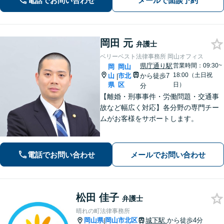
電話でお問い合わせ
メールで面談予約
野初回相談無料】【WEB面談可】
岡田 元
弁護士
ベリーベスト法律事務所 岡山オフィス
県庁通り駅
営業時間：09:30~
岡
岡山
18:00（土日祝
山
市北
から徒歩7
|
県
区
日）
分
【離婚・刑事事件・労働問題・交通事
故など幅広く対応】各分野の専門チー
ムがお客様をサポートします。
電話でお問い合わせ
メールでお問い合わせ
松田 佳子
弁護士
晴れの町法律事務所
岡山県
岡山市北区
城下駅
から徒歩4分
|