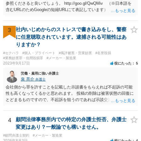
参照くださると良いでしょう。 http://goo.gl/QwQMiv （※日本語を
含むURLのためGoogleの短縮URLにて表記しています） 私も同先生と
同じ意見です。 商品（グッズ）への使用ということであれば、少なく
とも不正競争防止法上の問題は生じうると思います。
3
社内いじめからのストレスで書き込みをし、警察
に任意聴取されています。逮捕される可能性はあ
りますか？
#セクハラ
#個人・プライベート
#風評被害・営業妨害
#名誉毀損
#業務妨害罪・信用毀損罪
#メーカー・製造業
2023年9月17日
役にたった
5
労働・雇用に強い弁護士
泉 亮介
弁護士
会社側から罪を許すことを記載した示談書をもらえれば不起訴の可能
性も高くなってくるかと思われます。 投稿の削除は被害状態の回復に
とどまるものですので、不起訴を狙うのであれば示談交渉はされた方
が良いでしょう。
4
顧問法律事務所内での特定の弁護士拒否、弁護士
変更はあり？一般論でも構いません。
#顧問弁護士契約
#メーカー・製造業
2026年8月3日
役にたった
4