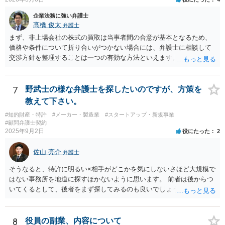
企業法務に強い弁護士
髙橋 俊太
弁護士
まず、非上場会社の株式の買取は当事者間の合意が基本となるため、
価格や条件について折り合いがつかない場合には、弁護士に相談して
交渉方針を整理することは一つの有効な方法といえます。特に、株価
算定方法の妥当性や会社法上の手続、会社側の対応が適切かどうかと
いった点は専門的な判断を要することが多く、第三者の専門家が入る
ことで交渉が整理されることもあります。 もっとも、株主が単に「会
7
野武士の様な弁護士を探したいのですが、方策を
社に買い取ってほしい」と希望しているだけでは、会社に当然の買取
教えて下さい。
義務が生じるわけではありません。非上場会社の株式に譲渡制限が付
#知的財産・特許
#メーカー・製造業
#スタートアップ・新規事業
されている場合には、会社法136条に基づき、第三者への株式譲渡につ
#顧問弁護士契約
いて会社に承認を求める「譲渡承認請求」という手続との関係が問題
2025年9月2日
役にたった
2
になることがあります。会社が譲渡を承認しない場合には、会社また
は会社が指定する者が当該株式を買い取るべき者として指定されるこ
佐山 亮介
弁護士
とになり、その中で株式買取の問題が生じることがあります。 そのた
め、会社との価格交渉がまとまらない場合には、第三者への譲渡を前
そうなると、特許に明るい×相手がどこかを気にしないさほど大規模で
提とした譲渡承認請求という手続を検討する余地があるかどうかを含
はない事務所を地道に探すほかないように思います。 前者は後からつ
めて整理することになります。もっとも、具体的な対応は、定款の内
いてくるとして、後者をまず探してみるのも良いでしょう。
容や会社の機関設計等によっても変わり得るため、個別事情を踏まえ
た検討が必要となります。 （会社側から見た手続等については、拙筆
ではありますが、下記が参考になるかもしれません。 https://keiyaku-
8
役員の副業、内容について