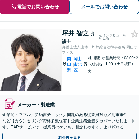
電話でお問い合わせ
メールでお問い合わせ
坪井 智之
弁
インタビューを
見る
護士
弁護士法人山本・坪井綜合法律事務所 岡山オ
フィス
柳川駅
か
営業時間：08:00~2
岡
岡山
1:00（土日祝日）
山
市北
ら徒歩2
|
県
区
分
メーカー・製造業
企業間トラブル／契約書チェック／問題のある従業員対応／刑事事件
など【カウンセリング資格多数保有】企業法務全般をカバーいたしま
す。EAPサービスで、従業員のケアも。相談しやすく、より頼れる存
在に！メンタルヘルスのご相談も可能【初回相談無料】
料金表を見る