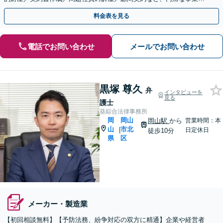
営をサポートします【土日祝・夜間対応】【岡山駅10分】
料金表を見る
電話でお問い合わせ
メールでお問い合わせ
黒塚 尊久
弁
インタビューを
見る
護士
葵綜合法律事務所
岡
岡山
岡山駅
から
営業時間：本
山
市北
|
日定休日
徒歩10分
県
区
メーカー・製造業
【初回相談無料】【予防法務、紛争対応の双方に精通】企業や経営者