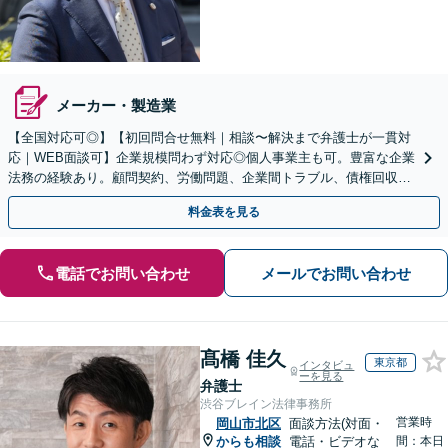
メーカー・製造業
【全国対応可◎】【初回問合せ無料｜相談〜解決まで弁護士が一貫対
応｜WEB面談可】企業規模問わず対応◎個人事業主も可。豊富な企業
法務の経験あり。顧問契約、労働問題、企業間トラブル、債権回収、
契約書のリーガルチェック等、サポートします。
料金表を見る
電話でお問い合わせ
メールでお問い合わせ
髙橋 佳久
東京都
インタビュ
ーを見る
弁護士
渋谷ブレイン法律事務所
営業時
岡山市北区
面談方法(対面・
からも相談
電話・ビデオな
間：本日