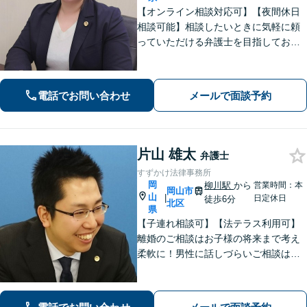
【オンライン相談対応可】【夜間休日
相談可能】相談したいときに気軽に頼
っていただける弁護士を目指しており
ます。依頼者にとって最善の解決策を
一緒に考えます。まずはご相談くださ
い。
電話でお問い合わせ
メールで面談予約
片山 雄太
弁護士
すずかけ法律事務所
岡
柳川駅
から
営業時間：本
岡山市
山
|
日定休日
徒歩6分
北区
県
【子連れ相談可】【法テラス利用可】
離婚のご相談はお子様の将来まで考え
柔軟に！男性に話しづらいご相談は女
性弁護士がうかがいます／不動産トラ
ブルは司法書士・土地家屋調査士など
と連携してきめ細やかに対応【注力分