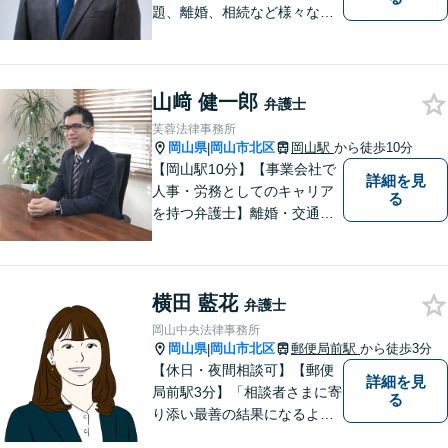
題、離婚、相続など様々な問
題について、「何度でも無
料」の相談を行っています！
まずはお気軽にご相談くださ
山﨑 健一郎
い！
弁護士
芙蓉法律事務所
岡山県
岡山市北区
岡山駅
から徒歩10分
|
【岡山駅10分】【事業会社で
詳細を見
人事・労務としてのキャリア
る
を持つ弁護士】離婚・交通事
故・事業承継を含む相続の問
題に注力。依頼者の方に寄り
添いながら、まずはじっくり
横田 藍花
とお話をうかがうことを心掛
弁護士
けています。必要に応じ、他
岡山中央法律事務所
士業と連携して解決を図りま
岡山県
岡山市北区
郵便局前駅
から徒歩3分
|
す。
【休日・夜間相談可】【郵便
詳細を見
局前駅3分】「相談者さまに寄
る
り添い最善の結果になるよう
尽力」婚姻費用・財産分与・