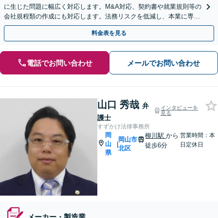
に生じた問題に幅広く対応します。M&A対応、契約書や就業規則等の
会社規程類の作成にも対応します。法務リスクを低減し、本業に専念
できる環境を整えます。お気軽にご相談ください
料金表を見る
電話でお問い合わせ
メールでお問い合わせ
山口 秀哉
弁
インタビューを
見る
護士
すずかけ法律事務所
岡
柳川駅
から
営業時間：本
岡山市
山
|
日定休日
徒歩6分
北区
県
メーカー・製造業