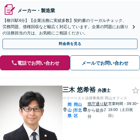
メーカー・製造業
【柳川駅4分】【企業法務に実績多数】契約書のリーガルチェック、
労務問題、債権回収など幅広く対応しています。企業の問題にお困り
の法務担当の方は、お気軽にご相談ください。
料金表を見る
電話でお問い合わせ
メールでお問い合わせ
三木 悠希裕
弁護士
ベリーベスト法律事務所 岡山オフィス
県庁通り駅
営業時間：09:30~
岡
岡山
18:00（土日祝
山
市北
から徒歩7
|
県
区
日）
分