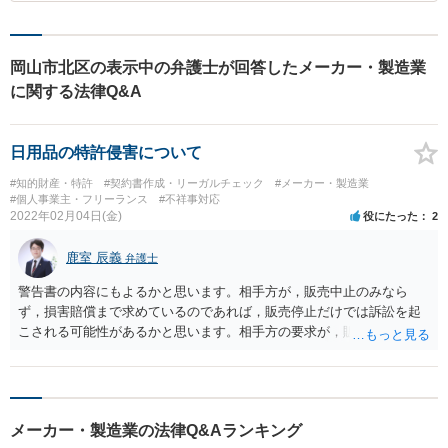
岡山市北区の表示中の弁護士が回答したメーカー・製造業
に関する法律Q&A
日用品の特許侵害について
#知的財産・特許
#契約書作成・リーガルチェック
#メーカー・製造業
#個人事業主・フリーランス
#不祥事対応
2022年02月04日(金)
役にたった
2
鹿室 辰義
弁護士
警告書の内容にもよるかと思います。相手方が，販売中止のみなら
ず，損害賠償まで求めているのであれば，販売停止だけでは訴訟を起
こされる可能性があるかと思います。相手方の要求が，販売停止だけ
であれば，訴訟を起こされるリスクは高くはないのではないかと思い
ます。 訴訟回避についてですが，販売停止とその連絡以外にはないか
と考えます。 本件の損害賠償義務は，３年で時効消滅になりますの
で，それを待つくらいしかないです。
メーカー・製造業の法律Q&Aランキング