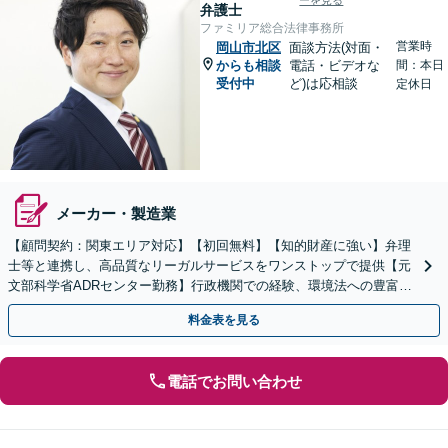
ーを見る
弁護士
ファミリア総合法律事務所
営業時
岡山市北区
面談方法(対面・
からも相談
電話・ビデオな
間：本日
受付中
ど)は応相談
定休日
メーカー・製造業
【顧問契約：関東エリア対応】【初回無料】【知的財産に強い】弁理
士等と連携し、高品質なリーガルサービスをワンストップで提供【元
文部科学省ADRセンター勤務】行政機関での経験、環境法への豊富な
知識を活かし、事業者さまの抱える問題を解決へ導きます
料金表を見る
電話でお問い合わせ