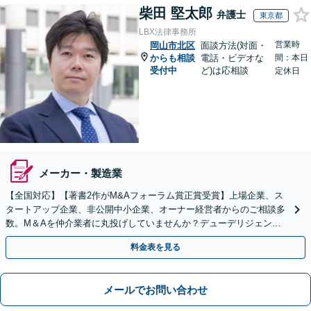
柴田 堅太郎
弁護士
東京都
LBX法律事務所
営業時
岡山市北区
面談方法(対面・
からも相談
電話・ビデオな
間：本日
受付中
ど)は応相談
定休日
メーカー・製造業
【全国対応】【著書2作がM&Aフォーラム賞正賞受賞】上場企業、ス
タートアップ企業、非公開中小企業、オーナー経営者からのご相談多
数。M＆Aを仲介業者に丸投げしていませんか？デューデリジェンス
や契約書作成・交渉はお任せください【初回無料】
料金表を見る
メールでお問い合わせ