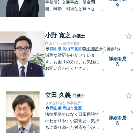
事務所】交通事故、借金問
る
題、離婚、相続など様々な問
題について、「何度でも無
料」の相談を行っています！
まずはお気軽にご相談くださ
小野 寛之
い！
弁護士
岡山シティ法律事務所
岡山県
岡山市北区
柳川駅
から徒歩1分
|
誠実な対応を心がけていま
詳細を見
す。お困りの方は、お気軽に
る
お問い合わせください。
立田 久義
弁護士
きずな綜合法律事務所
岡山県
岡山市北区
|
法律用語ではなく日常用語で
詳細を見
のわかりやすい説明と，気持
る
ちに寄り添った対応を心がけ