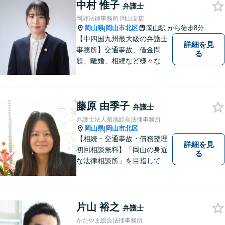
中村 惟子
相談ください。依頼者さまの
弁護士
サポートができるよう努めて
岡野法律事務所 岡山支店
まいります。
岡山県
岡山市北区
岡山駅
から徒歩8分
|
【中四国九州最大級の弁護士
詳細を見
事務所】交通事故、借金問
る
題、離婚、相続など様々な問
題について、「何度でも無
料」の相談を行っています！
まずはお気軽にご相談くださ
藤原 由季子
い！
弁護士
弁護士法人菊池綜合法律事務所
岡山県
岡山市北区
|
【相続・交通事故・債務整理
詳細を見
初回相談無料】「岡山の身近
る
な法律相談所」を目指してい
ます。お悩みやご不安を抱え
た方のお力になれるよう全力
でサポートしていきます。ど
んなささいなことでも構いま
片山 裕之
弁護士
せん。お気軽にご相談くださ
かたやま総合法律事務所