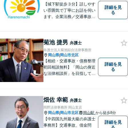
【城下駅徒歩３分】話しやす
詳細を見
い雰囲気で丁寧にお話を伺い
る
ます。企業法務／交通事故／
離婚／相続など幅広い案件を
取り扱っております。
菊池 捷男
弁護士
弁護士法人菊池綜合法律事務所
岡山県
岡山市北区
|
【相続・交通事故・債務整理
詳細を見
初回相談無料】「岡山の身近
る
な法律相談所」を目指してい
ます。お悩みやご不安を抱え
た方のお力になれるよう全力
でサポートしていきます。ど
んなささいなことでも構いま
畑佐 幸範
弁護士
せん。お気軽にご相談くださ
岡野法律事務所 岡山支店
い。【土曜日も受付可能】
岡山県
岡山市北区
岡山駅
から徒歩8分
|
【専用駐車場あり】
【中四国九州最大級の弁護士
詳細を見
事務所】交通事故、借金問
る