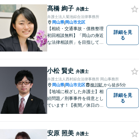
髙橋 絢子
弁護士
弁護士法人菊池綜合法律事務所
岡山県
岡山市北区
|
【相続・交通事故・債務整理
詳細を見
初回相談無料】「岡山の身近
る
な法律相談所」を目指してい
ます。お悩みやご不安を抱え
た方のお力になれるよう全力
でサポートしていきます。ど
んなささいなことでも構いま
小松 賢史
弁護士
せん。お気軽にご相談くださ
弁護士法人西村綜合法律事務所 岡山事務所
い。【土曜日も受付可能】
岡山県
岡山市北区
柳川駅
から徒歩5分
|
【専用駐車場あり】
【地域に根ざした弁護士】相
詳細を見
続問題／刑事事件を得意とし
る
ています！【夜間／休日の相
談予約可能】初回相談は無料
となっております。まずは、
お気軽にご相談ください。
安原 照美
弁護士