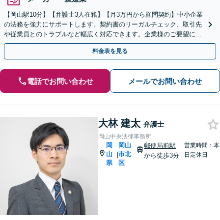
【岡山駅10分】【弁護士3人在籍】【月3万円から顧問契約】中小企業
の法務を強力にサポートします。契約書のリーガルチェック、取引先
や従業員とのトラブルなど幅広く対応できます。企業様のご要望に沿
えるよう尽力します【土日祝／夜間対応可】
料金表を見る
電話でお問い合わせ
メールでお問い合わせ
大林 建太
弁護士
岡山中央法律事務所
岡
岡山
郵便局前駅
営業時間：本
山
市北
|
日定休日
から徒歩3分
県
区