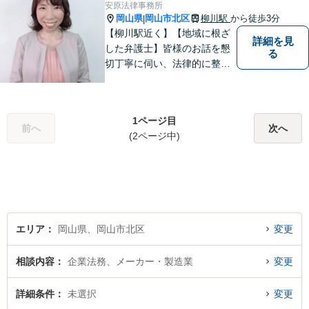
安原法律事務所
岡山県
岡山市北区
柳川駅
から徒歩3分
|
【柳川駅近く】【地域に根ざ
詳細を見
した弁護士】皆様のお話を懇
る
切丁寧に伺い、法律的に整理
して、わかりやすい言葉でご
説明いたします。【24時間予
約受付可】皆様方のお悩みが
1ページ目
少しでも解決されますよう，
前へ
次へ
(2ページ中)
誠心誠意努力いたす所存で
す。皆様方のご来所をお待ち
しております。
エリア
岡山県、岡山市北区
変更
相談内容
企業法務、メーカー・製造業
変更
詳細条件
未選択
変更