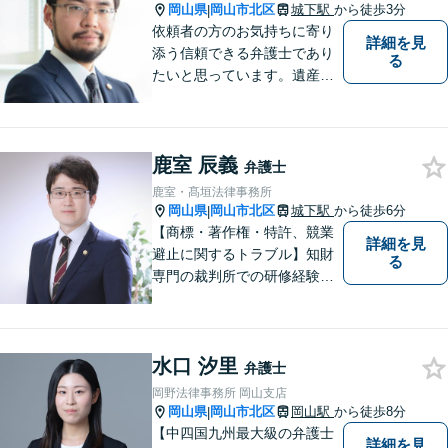
い。【土曜日も受付可能】
岡山県
岡山市北区
城下駅
から徒歩3分
|
【専用駐車場あり】
依頼者の方のお気持ちに寄り
詳細を見
添う信頼できる弁護士であり
る
たいと思っています。遺産分
割、交通事故、刑事事件、離
婚、不貞慰謝料、木企業法務
等に対応しています。お気軽
鹿室 辰義
にご相談ください。
弁護士
鹿室・髙垣法律事務所
岡山県
岡山市北区
城下駅
から徒歩6分
|
【商標・著作権・特許、競業
詳細を見
避止に関するトラブル】知財
る
専門の裁判所での研修経験、
大学での知財に関する講義経
験あり。知財専門家として相
談窓口に派遣されるなど知財
水口 汐里
に関する相談対応、トラブル
弁護士
解決実績多数。
岡野法律事務所 岡山支店
岡山県
岡山市北区
岡山駅
から徒歩8分
|
【中四国九州最大級の弁護士
詳細を見