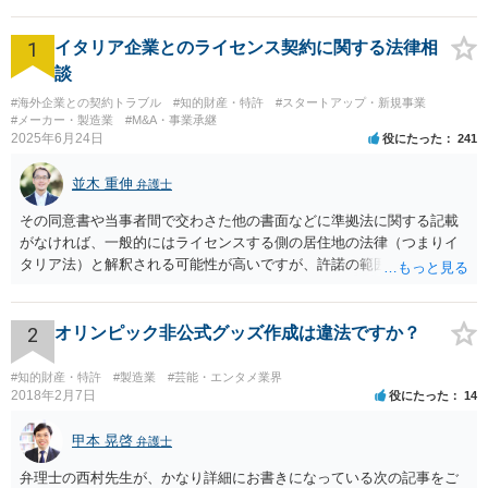
1
イタリア企業とのライセンス契約に関する法律相
談
#海外企業との契約トラブル
#知的財産・特許
#スタートアップ・新規事業
#メーカー・製造業
#M&A・事業承継
2025年6月24日
役にたった
241
並木 重伸
弁護士
その同意書や当事者間で交わさた他の書面などに準拠法に関する記載
がなければ、一般的にはライセンスする側の居住地の法律（つまりイ
タリア法）と解釈される可能性が高いですが、許諾の範囲が日本国内
に限定されているなどの事情がある場合には、日本法となる可能性も
あります。 なお、仮に日本法になるとしても、新しい会社との間で契
約が有効かどうかは、ライセンスされた権利の種類（著作権、商標
2
オリンピック非公式グッズ作成は違法ですか？
権、特許権など）や契約の時期などを見て判断する必要があります。
いずれにせよ具体的事情が分からないと確定的な回答は難しいと思わ
#知的財産・特許
#製造業
#芸能・エンタメ業界
れますので、弁護士に直接相談されることをお勧めします。
2018年2月7日
役にたった
14
甲本 晃啓
弁護士
弁理士の西村先生が、かなり詳細にお書きになっている次の記事をご