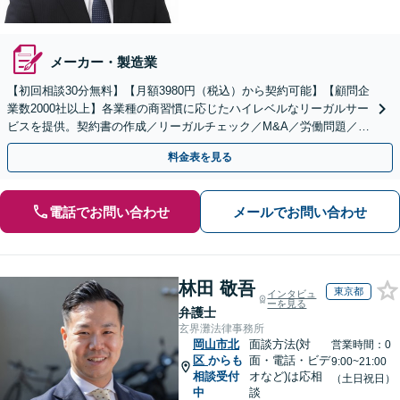
メーカー・製造業
【初回相談30分無料】【月額3980円（税込）から契約可能】【顧問企
業数2000社以上】各業種の商習慣に応じたハイレベルなリーガルサー
ビスを提供。契約書の作成／リーガルチェック／M&A／労働問題／知
的財産等、お任せください【他士業連携可能】
料金表を見る
電話でお問い合わせ
メールでお問い合わせ
林田 敬吾
東京都
インタビュ
ーを見る
弁護士
玄界灘法律事務所
岡山市北
面談方法(対
営業時間：0
区
からも
面・電話・ビデ
9:00~21:00
相談受付
オなど)は応相
（土日祝日）
中
談