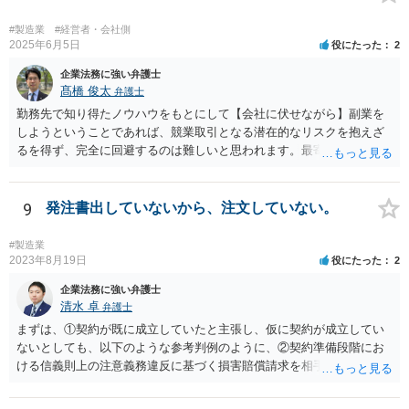
watch.jp/chokoben/media/transfer-restrictedstock） なお、弁護士を探
す場合の検索ワードとしては、「会社法 弁護士」「企業法務 弁護
#製造業
#経営者・会社側
士」「株式買取 弁護士」「株式評価 弁護士」「少数株主 弁護
2025年6月5日
役にたった
2
士」などが考えられます。非上場株式の評価や株主間紛争は企業法務
企業法務に強い弁護士
分野に含まれることが多いため、企業法務や会社法を取り扱っている
髙橋 俊太
弁護士
弁護士を探すのが一般的でしょう。
勤務先で知り得たノウハウをもとにして【会社に伏せながら】副業を
しようということであれば、競業取引となる潜在的なリスクを抱えざ
るを得ず、完全に回避するのは難しいと思われます。最寄りの弁護士
などに具体的な事情を説明した上で、個別に相談することをお勧めい
たします。
9
発注書出していないから、注文していない。
#製造業
2023年8月19日
役にたった
2
企業法務に強い弁護士
清水 卓
弁護士
まずは、①契約が既に成立していたと主張し、仮に契約が成立してい
ないとしても、以下のような参考判例のように、②契約準備段階にお
ける信義則上の注意義務違反に基づく損害賠償請求を相手会社にして
行くことが考えられます。 （参考） 【最判平成19年2月27日の裁判要
旨】 https://www.courts.go.jp/app/hanrei_jp/detail2?id=34183 「ＸがＡ