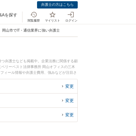
弁護士の方はこちら
&Aを探す
閲覧履歴
マイリスト
ログイン
岡山市でIT・通信業界に強い弁護士
持つ弁護士なども掲載中。企業法務に関係する顧
ベリーベスト法律事務所 岡山オフィスの三木
ロフィール情報や弁護士費用、強みなどが注目さ
ル解決の実績豊富な近くの弁護士を検索したい』
。
変更
変更
変更