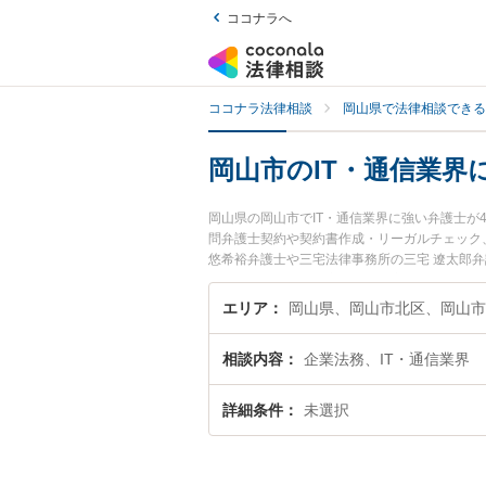
ココナラへ
ココナラ法律相談
岡山県で法律相談できる
岡山市のIT・通信業界
岡山県の岡山市でIT・通信業界に強い弁護士
問弁護士契約や契約書作成・リーガルチェック
悠希裕弁護士や三宅法律事務所の三宅 遼太郎
れています。『岡山市で土日や夜間に発生した
『初回相談無料でIT・通信業界を法律相談で
エリア
岡山県、岡山市北区、岡山市
相談内容
企業法務、IT・通信業界
詳細条件
未選択