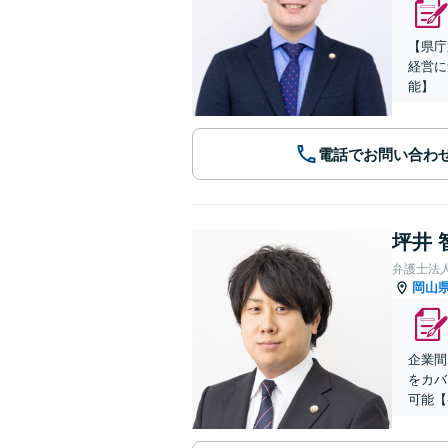
【県庁
経営に
能】
電話でお問い合わ
坪井 
弁護士法
岡山
企業間
をカバ
可能【