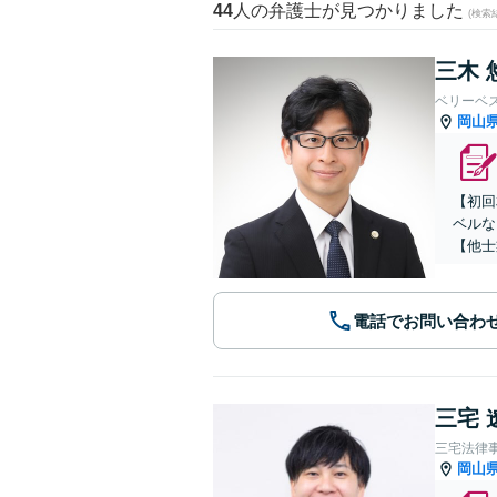
44
人の弁護士が見つかりました
(検索
三木 
ベリーベ
岡山
【初回
ベルな
【他士
電話でお問い合わ
三宅 
三宅法律
岡山