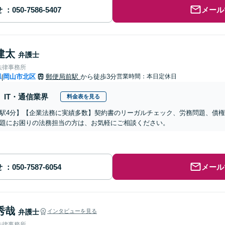
せ
メール
建太
弁護士
法律事務所
県
岡山市北区
郵便局前駅
から徒歩3分
営業時間：本日定休日
|
IT・通信業界
料金表を見る
駅4分】【企業法務に実績多数】契約書のリーガルチェック、労務問題、債
題にお困りの法務担当の方は、お気軽にご相談ください。
せ
メール
秀哉
弁護士
インタビューを見る
法律事務所