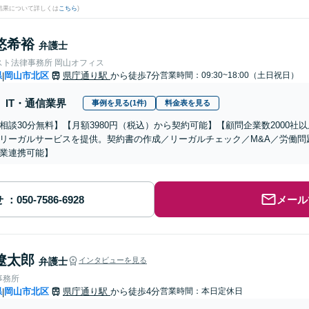
結果について詳しくは
こちら
)
悠希裕
弁護士
スト法律事務所 岡山オフィス
県
岡山市北区
県庁通り駅
から徒歩7分
営業時間：09:30~18:00（土日祝日）
|
IT・通信業界
事例を見る(1件)
料金表を見る
相談30分無料】【月額3980円（税込）から契約可能】【顧問企業数2000
リーガルサービスを提供。契約書の作成／リーガルチェック／M&A／労働問
業連携可能】
せ
メール
遼太郎
弁護士
インタビューを見る
事務所
県
岡山市北区
県庁通り駅
から徒歩4分
営業時間：本日定休日
|