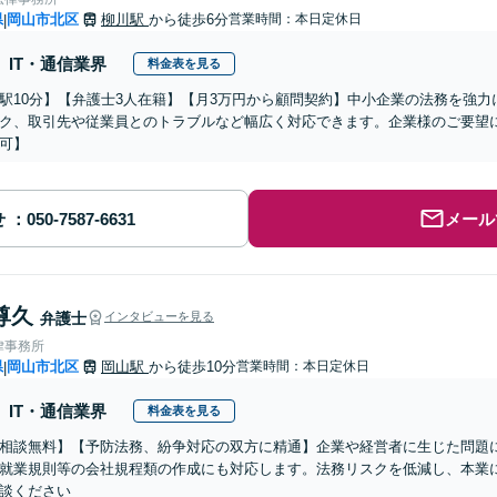
県
岡山市北区
柳川駅
から徒歩6分
営業時間：本日定休日
|
IT・通信業界
料金表を見る
駅10分】【弁護士3人在籍】【月3万円から顧問契約】中小企業の法務を強
ク、取引先や従業員とのトラブルなど幅広く対応できます。企業様のご要望
可】
せ
メール
尊久
弁護士
インタビューを見る
律事務所
県
岡山市北区
岡山駅
から徒歩10分
営業時間：本日定休日
|
IT・通信業界
料金表を見る
相談無料】【予防法務、紛争対応の双方に精通】企業や経営者に生じた問題に
就業規則等の会社規程類の作成にも対応します。法務リスクを低減し、本業
談ください