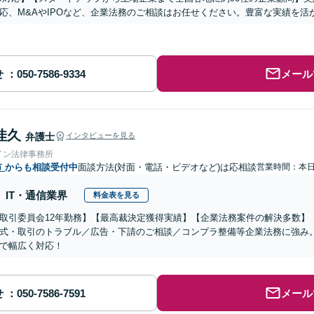
応、M&AやIPOなど、企業法務のご相談はお任せください。豊富な実績を
せ
メール
佳久
弁護士
インタビューを見る
イン法律事務所
市
からも相談受付中
面談方法(対面・電話・ビデオなど)は応相談
営業時間：本
IT・通信業界
料金表を見る
取引委員会12年勤務】【最高裁決定獲得実績】【企業法務案件の解決多数】
式・取引のトラブル／広告・下請のご相談／コンプラ整備等企業法務に強み
で幅広く対応！
せ
メール