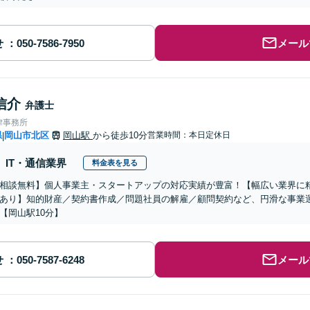
せ
メール
信介
弁護士
律事務所
県
岡山市北区
岡山駅
から徒歩10分
営業時間：本日定休日
|
IT・通信業界
料金表を見る
相談無料】個人事業主・スタートアップの対応実績が豊富！【幅広い業界に
あり】知的財産／契約書作成／問題社員の解雇／顧問契約など、円滑な事業
【岡山駅10分】
せ
メール