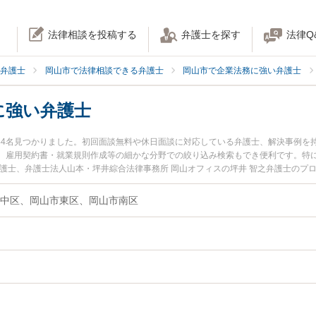
法律相談を投稿する
弁護士を探す
法律Q
弁護士
岡山市で法律相談できる弁護士
岡山市で企業法務に強い弁護士
に強い弁護士
が44名見つかりました。初回面談無料や休日面談に対応している弁護士、解決事例を
、雇用契約書・就業規則作成等の細かな分野での絞り込み検索もでき便利です。特に
弁護士、弁護士法人山本・坪井綜合法律事務所 岡山オフィスの坪井 智之弁護士のプ
IT・通信業界のトラブルを今すぐに弁護士に相談したい』『IT・通信業界のトラブ
きる岡山市内の弁護士に相談予約したい』などでお困りの相談者さんにおすすめです
中区、岡山市東区、岡山市南区