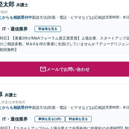
堅太郎
弁護士
事務所
市
からも相談受付中
面談方法(対面・電話・ビデオなど)は応相談
営業時間：本
IT・通信業界
料金表を見る
対応】【著書2作がM&Aフォーラム賞正賞受賞】上場企業、スタートアップ
のご相談多数。M＆Aを仲介業者に丸投げしていませんか？デューデリジェ
初回無料】
メールでお問い合わせ
卓
弁護士
人啓葉法律事務所
市
からも相談受付中
面談方法(対面・電話・ビデオなど)は応相談
営業時間：本
IT・通信業界
事例を見る(1件)
料金表を見る
B対応】【スタートアップから上場企業まで全国各地に約90社の企業顧問】