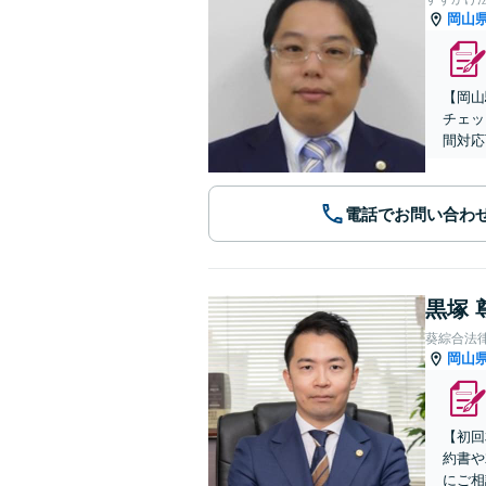
岡山
【岡山
チェッ
間対応
電話でお問い合わ
黒塚 
葵綜合法
岡山
【初回
約書や
にご相