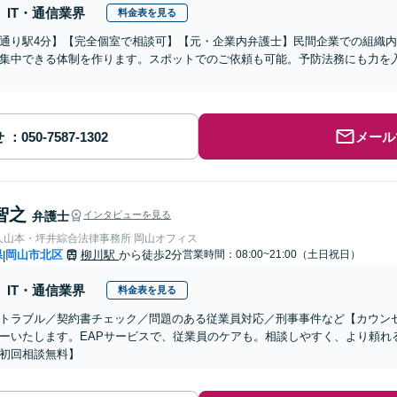
IT・通信業界
料金表を見る
通り駅4分】【完全個室で相談可】【元・企業内弁護士】民間企業での組織
集中できる体制を作ります。スポットでのご依頼も可能。予防法務にも力を
せ
メール
智之
弁護士
インタビューを見る
人山本・坪井綜合法律事務所 岡山オフィス
県
岡山市北区
柳川駅
から徒歩2分
営業時間：08:00~21:00（土日祝日）
|
IT・通信業界
料金表を見る
トラブル／契約書チェック／問題のある従業員対応／刑事事件など【カウン
ーいたします。EAPサービスで、従業員のケアも。相談しやすく、より頼れ
初回相談無料】