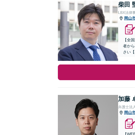
柴田 
LBX法律
岡山
【全国
者から
さい【
加藤 
弁護士法
岡山
【WE