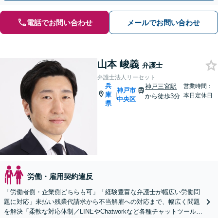
電話でお問い合わせ
メールでお問い合わせ
山本 峻義
弁護士
弁護士法人リーセット
兵
神戸三宮駅
営業時間：
神戸市
庫
|
本日定休日
から徒歩3分
中央区
県
労働・雇用契約違反
「労働者側・企業側どちらも可」「経験豊富な弁護士が幅広い労働問
題に対応」未払い残業代請求から不当解雇への対応まで、幅広く問題
を解決「柔軟な対応体制／LINEやChatworkなど各種チャットツール使