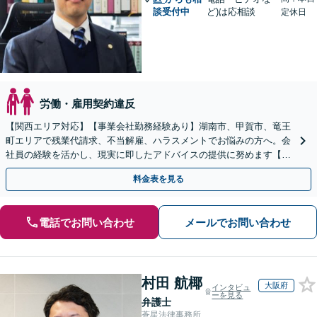
談受付中
ど)は応相談
定休日
労働・雇用契約違反
【関西エリア対応】【事業会社勤務経験あり】湖南市、甲賀市、竜王
町エリアで残業代請求、不当解雇、ハラスメントでお悩みの方へ。会
社員の経験を活かし、現実に即したアドバイスの提供に努めます【労
使双方に対応】【Web面談OK】
料金表を見る
電話でお問い合わせ
メールでお問い合わせ
村田 航椰
大阪府
インタビュ
ーを見る
弁護士
蒼星法律事務所