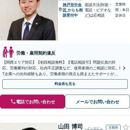
営業時
神戸市中央
面談方法(対面・
区
からも相
電話・ビデオな
間：本日
談受付中
ど)は応相談
定休日
労働・雇用契約違反
【関西エリア対応】【初回相談無料】【電話相談可】問題社員の対
応、労働審判の対応、社内不正調査など、使用者側のご相談に対応。I
T企業への出向経験もあり、労働者側の視点も踏まえたサポートが可
能です。お気軽にご相談ください。【夜間・土日相談可】
料金表を見る
電話でお問い合わせ
メールでお問い合わせ
山田 博司
京都府
インタビュ