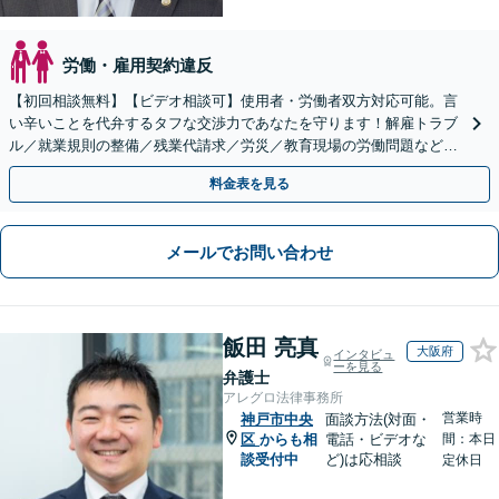
労働・雇用契約違反
【初回相談無料】【ビデオ相談可】使用者・労働者双方対応可能。言
い辛いことを代弁するタフな交渉力であなたを守ります！解雇トラブ
ル／就業規則の整備／残業代請求／労災／教育現場の労働問題など幅
広く対応。法律を駆使し、最善の解決策をご提案します。
料金表を見る
メールでお問い合わせ
飯田 亮真
大阪府
インタビュ
ーを見る
弁護士
アレグロ法律事務所
営業時
神戸市中央
面談方法(対面・
区
からも相
電話・ビデオな
間：本日
談受付中
ど)は応相談
定休日