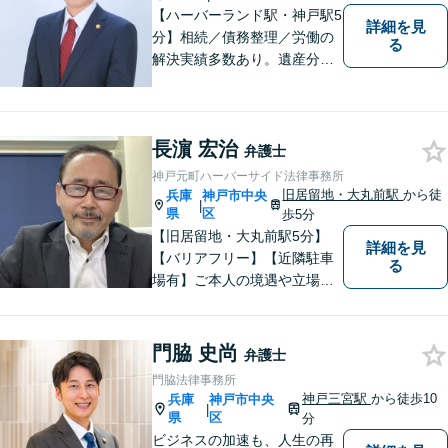
【ハーバーランド駅・神戸駅5
詳細を見
分】相続／債務整理／労働の
る
解決実績多数あり。遺産分割
や借金のご相談はお任せくだ
さい。依頼者さまのご意向に
沿う「話し合いでの解決」を
長濵 宏治
目指し、真摯に対応いたしま
弁護士
す【当日・夜間・休日相談柔
神戸元町ハーバーサイド法律事務所
軟に対応】神戸の企業さまの
旧居留地・大丸前駅
から徒
兵庫
神戸市中央
|
ご相談にも対応
県
区
歩5分
【旧居留地・大丸前駅5分】
詳細を見
【バリアフリー】【近隣駐車
る
場有】ご本人の境遇や立場な
どの個人的事情を総合的に勘
案し、最良・最善の解決策を
導くことで、必ず、人生を好
門脇 史尚
弁護士
転させることができると信じ
門脇法律事務所
ております。お困りの方は、
神戸三宮駅
から徒歩10
兵庫
神戸市中央
|
ぜひご相談ください。
県
区
分
ビジネスの加速も、人生の再