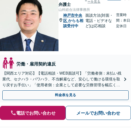
ーを見る
弁護士
山科総合法律事務所
営業時
神戸市中央
面談方法(対面・
区
からも相
電話・ビデオな
間：本日
談受付中
ど)は応相談
定休日
労働・雇用契約違反
【関西エリア対応】【電話相談・WEB面談可】「労働者側：未払い残
業代、セクハラ・パワハラ、不当解雇など、安心して働ける環境を取
り戻すお手伝い」「使用者側：企業として必要な労務管理を幅広くサ
ポート」【スポット契約・顧問契約どちらも対応可】
料金表を見る
電話でお問い合わせ
メールでお問い合わせ