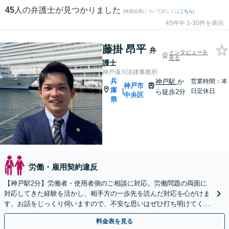
45
人の弁護士が見つかりました
(検索結果について詳しくは
こちら
)
45件中 1-30件を表示
藤掛 昂平
弁
インタビューを
見る
護士
神戸湊川法律事務所
兵
神戸駅
か
営業時間：本
神戸市
庫
|
日定休日
ら徒歩2分
中央区
県
労働・雇用契約違反
【神戸駅2分】労働者・使用者側のご相談に対応。労働問題の両面に
対応してきた経験を活かし、相手方の一歩先を読んだ対応を心がけま
す。お話をじっくり伺いますので、不安な思いはぜひ打ち明けてくだ
さい【夜間・休日相談可（要予約）】
料金表を見る