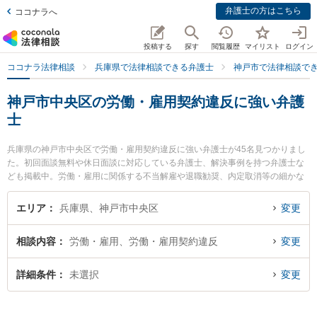
弁護士の方はこちら
ココナラへ
投稿する
探す
閲覧履歴
マイリスト
ログイン
ココナラ法律相談
兵庫県で法律相談できる弁護士
神戸市で法律相談で
神戸市中央区の労働・雇用契約違反に強い弁護
士
兵庫県の神戸市中央区で労働・雇用契約違反に強い弁護士が45名見つかりまし
た。初回面談無料や休日面談に対応している弁護士、解決事例を持つ弁護士な
ども掲載中。労働・雇用に関係する不当解雇や退職勧奨、内定取消等の細かな
分野での絞り込み検索もでき便利です。特に神戸湊川法律事務所の藤掛 昂平弁
護士や弁護士法人リーセットの山本 峻義弁護士、神戸元町よすが法律事務所の
エリア
兵庫県、神戸市中央区
変更
垣田 重樹弁護士のプロフィール情報や弁護士費用、強みなどが注目されていま
す。『神戸市中央区で土日や夜間に発生した労働・雇用契約違反のトラブルを
相談内容
労働・雇用、労働・雇用契約違反
変更
今すぐに弁護士に相談したい』『労働・雇用契約違反のトラブル解決の実績豊
富な近くの弁護士を検索したい』『初回相談無料で労働・雇用契約違反を法律
相談できる神戸市中央区内の弁護士に相談予約したい』などでお困りの相談者
詳細条件
未選択
変更
さんにおすすめです。