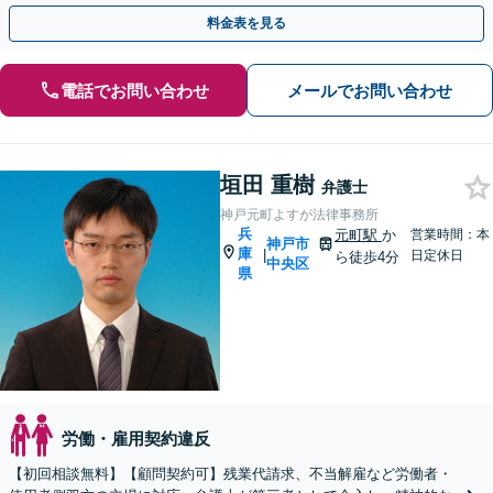
用可」【休日・夜間相談可】
料金表を見る
電話でお問い合わせ
メールでお問い合わせ
垣田 重樹
弁護士
神戸元町よすが法律事務所
兵
元町駅
か
営業時間：本
神戸市
庫
|
日定休日
ら徒歩4分
中央区
県
労働・雇用契約違反
【初回相談無料】【顧問契約可】残業代請求、不当解雇など労働者・