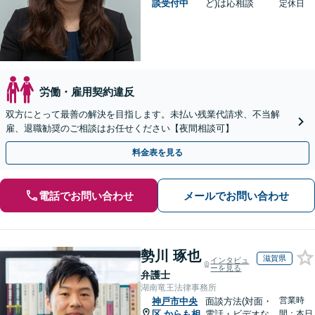
談受付中
ど)は応相談
定休日
労働・雇用契約違反
双方にとって最善の解決を目指します。未払い残業代請求、不当解
雇、退職勧奨のご相談はお任せください【夜間相談可】
料金表を見る
電話でお問い合わせ
メールでお問い合わせ
勢川 琢也
滋賀県
インタビュ
ーを見る
弁護士
湖南竜王法律事務所
営業時
神戸市中央
面談方法(対面・
区
からも相
電話・ビデオな
間：本日