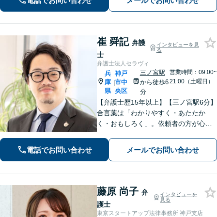
電話でお問い合わせ
メールでお問い合わせ
もって最善の解決を実現します。お気
軽にご相談ください。
崔 舜記
弁護
インタビューを見
る
士
弁護士法人セラヴィ
三ノ宮駅
営業時間：09:00~
兵
神戸
21:00（土曜日）
庫
市中
から徒歩6
|
県
央区
分
【弁護士歴15年以上】【三ノ宮駅6分】
合言葉は「わかりやすく・あたたか
く・おもしろく」。依頼者の方が心か
ら納得のできる解決を目指します。幅
広い領域をカバー。【夜間休日/電話相
電話でお問い合わせ
メールでお問い合わせ
談可能】【初回面談20分無料】
藤原 尚子
弁
インタビューを
見る
護士
東京スタートアップ法律事務所 神戸支店