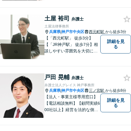
した交渉で賠償金増額を目指
す【労働・雇用】不当解雇で
土屋 裕司
解決金1000万円の獲得実績！
弁護士
法人向け研修講師を務める
土屋法律事務所
【休日・夜間面談】神戸駅4分
兵庫県
神戸市中央区
西元町駅
から徒歩3分
|
【「西元町駅」 徒歩3分】
詳細を見
【「JR神戸駅」 徒歩7分】相
る
談しやすい雰囲気を大切に
し、皆様のお悩みに向き合い
ます。和やかな相談体制を整
えています。皆様のお悩みを
戸田 晃輔
丁寧にお聞きし、最適な解決
弁護士
策を迅速に提供することをお
弁護士法人グレイス 神戸事務所
約束します。【法テラス利用
兵庫県
神戸市中央区
三ノ宮駅
から徒歩8分
|
可】
【法人・事業主様専用窓口】
詳細を見
【電話相談無料】【顧問実績6
る
00社以上】経営を法的な側面
からバックアップ。【運送
業】に注力。労務に悩む事業
主様を全力サポート！契約書