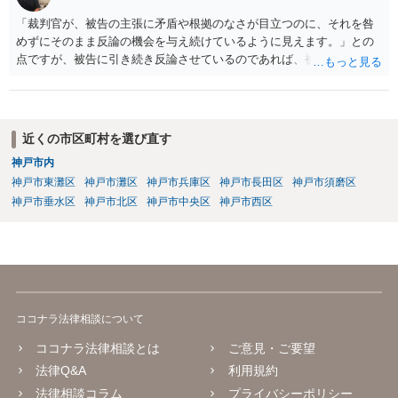
「裁判官が、被告の主張に矛盾や根拠のなさが目立つのに、それを咎
めずにそのまま反論の機会を与え続けているように見えます。」との
点ですが、被告に引き続き反論させているのであれば、被告の主張が
不十分な点が裁判官からしてもあるからかと思います。手続保障を尽
くしている場合があります。被告がこれ以上ありませんと言えば終わ
るかと思います。ご参考にしてください。
近くの市区町村を選び直す
神戸市内
神戸市東灘区
神戸市灘区
神戸市兵庫区
神戸市長田区
神戸市須磨区
神戸市垂水区
神戸市北区
神戸市中央区
神戸市西区
ココナラ法律相談について
ココナラ法律相談とは
ご意見・ご要望
法律Q&A
利用規約
法律相談コラム
プライバシーポリシー