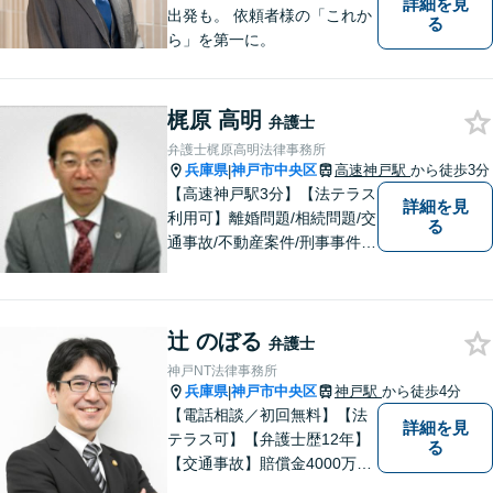
詳細を見
出発も。 依頼者様の「これか
る
ら」を第一に。
梶原 高明
弁護士
弁護士梶原高明法律事務所
兵庫県
神戸市中央区
高速神戸駅
から徒歩3分
|
【高速神戸駅3分】【法テラス
詳細を見
利用可】離婚問題/相続問題/交
る
通事故/不動産案件/刑事事件な
ど個人向けのご相談から契約
書や労務、顧問契約など法人
向けのご相談まで幅広く取り
辻 のぼる
扱っております。依頼者様の
弁護士
ご事情から考えうる最良のル
神戸NT法律事務所
ートを選びます。【子連れ相
兵庫県
神戸市中央区
神戸駅
から徒歩4分
|
談可】
【電話相談／初回無料】【法
詳細を見
テラス可】【弁護士歴12年】
る
【交通事故】賠償金4000万円
獲得実績！相手の対応を予測