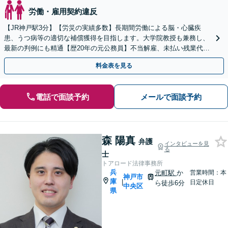
労働・雇用契約違反
【JR神戸駅3分】【労災の実績多数】長期間労働による脳・心臓疾
患、うつ病等の適切な補償獲得を目指します。大学院教授も兼務し、
最新の判例にも精通【歴20年の元公務員】不当解雇、未払い残業代
等、労働者の立場から親身にサポート【初回相談無料】
料金表を見る
電話で面談予約
メールで面談予約
森 陽真
弁護
インタビューを見
る
士
トアロード法律事務所
兵
元町駅
か
営業時間：本
神戸市
庫
|
日定休日
ら徒歩6分
中央区
県