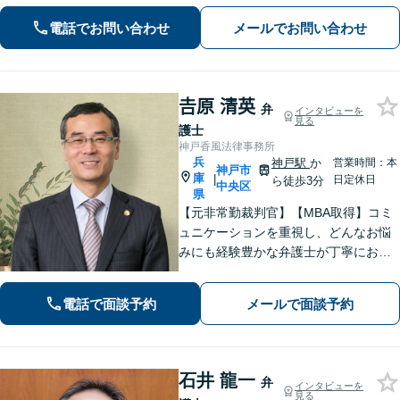
額した事例、示談金が5倍以上に増額し
電話でお問い合わせ
メールでお問い合わせ
た事例など多数【神戸駅3分】
𠮷原 清英
弁
インタビューを
見る
護士
神戸香風法律事務所
兵
神戸駅
か
営業時間：本
神戸市
庫
|
日定休日
ら徒歩3分
中央区
県
【元非常勤裁判官】【MBA取得】コミ
ュニケーションを重視し、どんなお悩
みにも経験豊かな弁護士が丁寧にお応
えします【着手金0円プランあり】杓子
定規的ではなく、法律を用いて人間の
電話で面談予約
メールで面談予約
「感情」を、いかに解決に導くかを大
切にしています【神戸駅3分】
石井 龍一
弁
インタビューを
見る