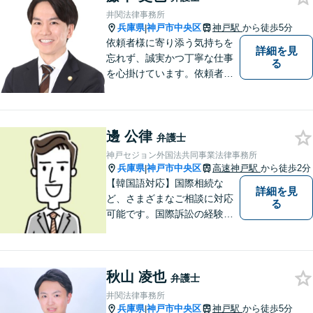
井関法律事務所
兵庫県
神戸市中央区
神戸駅
から徒歩5分
|
依頼者様に寄り添う気持ちを
詳細を見
忘れず、誠実かつ丁寧な仕事
る
を心掛けています。依頼者様
の主張に耳を傾け、法的に主
張を組み立て、毅然とした態
度で交渉に臨みます。まずは
邊 公律
気軽にご相談ください。【交
弁護士
通事故／相続／労働／男女問
神戸セジョン外国法共同事業法律事務所
題／刑事事件】
兵庫県
神戸市中央区
高速神戸駅
から徒歩2分
|
【韓国語対応】国際相続な
詳細を見
ど、さまざまなご相談に対応
る
可能です。国際訴訟の経験も
豊富にあります【夜間・休日
面談可】【神戸駅2分】
秋山 凌也
弁護士
井関法律事務所
兵庫県
神戸市中央区
神戸駅
から徒歩5分
|