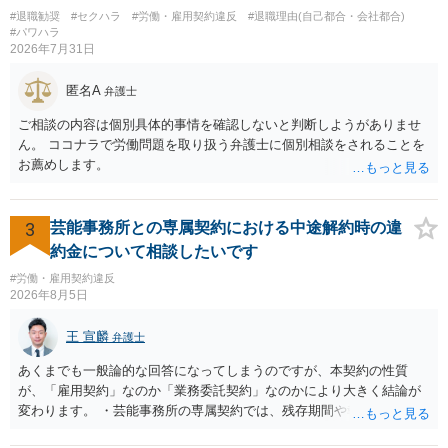
です。 あるいは、懲戒があったことを社内で周知される手続があるの
#退職勧奨
#セクハラ
#労働・雇用契約違反
#退職理由(自己都合・会社都合)
ならば、それにより軽微ながら回復はできるかもしれません。 さらに
#パワハラ
個人としても、相手に対してプライバシー侵害等に基づく損害賠償
2026年7月31日
（慰謝料）を請求する選択肢がありえます（ただし、金額は多額にな
らない可能性があります。）。
匿名A
弁護士
ご相談の内容は個別具体的事情を確認しないと判断しようがありませ
ん。 ココナラで労働問題を取り扱う弁護士に個別相談をされることを
お薦めします。
3
芸能事務所との専属契約における中途解約時の違
約金について相談したいです
#労働・雇用契約違反
2026年8月5日
王 宣麟
弁護士
あくまでも一般論的な回答になってしまうのですが、本契約の性質
が、「雇用契約」なのか「業務委託契約」なのかにより大きく結論が
変わります。 ・芸能事務所の専属契約では、残存期間や報酬額、投下
コストを基準に違約金や損害金を設定する例はあります。ただし、実