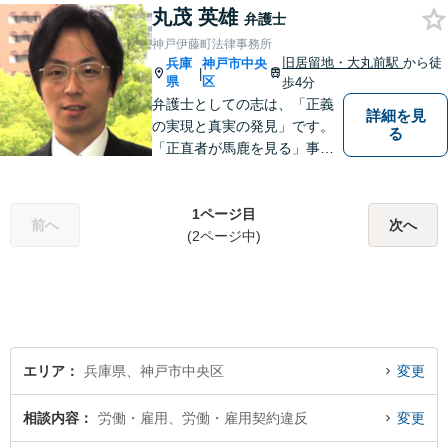
丸茂 英雄
作成／リーガルチェック／債
弁護士
権回収などもご相談ください
神戸伊藤町法律事務所
【オンライン面談可】【初回
旧居留地・大丸前駅
から徒
兵庫
神戸市中央
|
相談無料】
県
区
歩4分
弁護士としての志は、「正義
詳細を見
の実現と真実の発見」です。
る
「正直者が馬鹿を見る」事は
断じてあってはならないとい
う信念に基づき、状況を冷静
に分析し、情熱を持って事件
1ページ目
前へ
次へ
に取り組みます。
(2ページ中)
エリア
兵庫県、神戸市中央区
変更
相談内容
労働・雇用、労働・雇用契約違反
変更