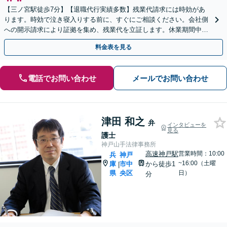
【三ノ宮駅徒歩7分】【退職代行実績多数】残業代請求には時効があ
ります。時効で泣き寝入りする前に、すぐにご相談ください。会社側
への開示請求により証拠を集め、残業代を立証します。休業期間中の
補償や解決金も請求可。【LINEや弁護士直通電話あり】
料金表を見る
電話でお問い合わせ
メールでお問い合わせ
津田 和之
弁
インタビューを
見る
護士
神戸山手法律事務所
高速神戸駅
営業時間：10:00
兵
神戸
~16:00（土曜
庫
市中
から徒歩1
|
県
央区
日）
分