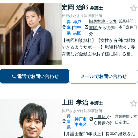
定岡 治郎
弁護士
神戸ひだまり法律事務所
旧居留地・大丸
営業時間：
兵
神戸
本日定休日
庫
市中
前駅
から徒歩5
|
県
央区
分
【初回相談無料】【女性が有利に離婚
できるようサポート】慰謝料請求，養
育費など金銭面やお子様に関する相談
を多数解決【離婚・不倫・男女問題・
遺産相続・交通事故】依頼者様のお気
持ちを大切にしながら交渉します。
電話でお問い合わせ
メールでお問い合わせ
【Web相談可】【平日夜間可】【神戸
大丸の近く】
上田 孝治
弁護士
神戸さきがけ法律事務所
兵
元町駅
か
営業時間：本
神戸市
庫
|
日定休日
ら徒歩7分
中央区
県
【弁護士歴20年以上】長年の経験を活