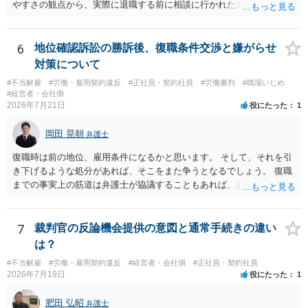
やすさの観点から、実際に退職する前に相談に行かれた方がよいかと
思います
6
地位確認訴訟の勝訴後、復職条件交渉と嫌がらせ
対策について
#不当解雇
#労働・雇用契約違反
#正社員・契約社員
#労働審判
#職場いじめ
#経営者・会社側
2026年7月21日
役にたった
1
岡田 晃朝
弁護士
復職時は前の地位、雇用条件になるかと思います。 そして、それを引
き下げるような処分があれば、そこをまた争うとなるでしょう。 復職
までの事実上の筋道は弁護士が協議することもあれば、あなたがご自
身で協議することもあります。 たいていは、訴訟判決までの依頼でし
ょうから、別途費用が発生することもありますが、出勤日時の設定く
らいならサービスでしてくれるかもしれません。
7
裁判官の反論機会提供の意図と通常手続きの違い
は？
#不当解雇
#労働・雇用契約違反
#経営者・会社側
#正社員・契約社員
2026年7月19日
役にたった
1
肥田 弘昭
弁護士