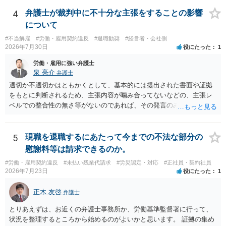
務上よくあるからといって当然に適法という意味ではなく、実際の損
害との対応関係や合理性が重要です。 ・違約金に上限がなくても、常
4
弁護士が裁判中に不十分な主張をすることの影響
に有効になるわけではありません。契約が労働契約に近い実態なら労
について
基法16条で無効となる余地があり、そうでなくても、金額が事務所の
#不当解雇
#労働・雇用契約違反
#退職勧奨
#経営者・会社側
損害と比べて過大なら無効や減額が争点になります。 ・契約前の修正
2026年7月30日
役にたった
1
交渉は一般的です。 交渉の方向としては、上限額を設ける、実損害ベ
ースにする、算定根拠を明確化する、違約金ではなく「合理的な実
労働・雇用に強い弁護士
費・未回収費用のみ」に限定する、などが典型です。 ・弁護士に契約
泉 亮介
弁護士
前に契約書の内容をレビューしてもらう価値は十分にあると思われま
適切か不適切かはともかくとして、基本的には提出された書面や証拠
す。 争点は、契約類型が雇用か業務委託か、実態として労働者性があ
をもとに判断されるため、主張内容が噛み合ってないなどの、主張レ
るか、解除事由が双方にどう定められているか、違約金の算定根拠が
ベルでの整合性の無さ等がないのであれば、その発言のみで大きく不
合理的か、という複数論点に分かれます。契約前なら、交渉のパワー
利になるということはないように思われます。
バランスの問題もありますが、修正余地があるうえ、後から争うより
コストを抑えやすいので、資料等を持参の上弁護士に確認されること
5
現職を退職するにあたって今までの不法な部分の
をお勧めします。 ・事務所側の解除でも、解除理由によってはタレン
慰謝料等は請求できるのか。
ト側に損害賠償が発生する建付けになっていることはあります。ただ
し、事務所側が一方的に解除したのにタレントへ違約金を課す設計
#労働・雇用契約違反
#未払い残業代請求
#労災認定・対応
#正社員・契約社員
2026年7月23日
役にたった
1
は、合理性や対価性を欠くとして争いやすいです。逆に、タレント側
の重大な契約違反がある場合は、実損害の範囲で請求される可能性は
正木 友啓
あります。
弁護士
とりあえずは、お近くの弁護士事務所か、労働基準監督署に行って、
状況を整理するところから始めるのがよいかと思います。 証拠の集め