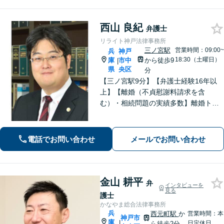
西山 良紀
弁護士
リライト神戸法律事務所
三ノ宮駅
営業時間：09:00~
兵
神戸
18:30（土曜日）
庫
市中
から徒歩9
|
県
央区
分
【三ノ宮駅9分】【弁護士経験16年以
上】【離婚（不貞慰謝料請求を含
む）・相続問題の実績多数】離婚トラ
ブル・性犯罪事件での解決に定評あ
り。単純な法的アドバイスだけではな
く、依頼者が有利な条件で解決できる
電話でお問い合わせ
メールでお問い合わせ
対処法をご提案します。【初回相談無
料】
金山 耕平
弁
インタビューを
見る
護士
かなやま総合法律事務所
兵
西元町駅
か
営業時間：本
神戸市
庫
|
日定休日
ら徒歩2分