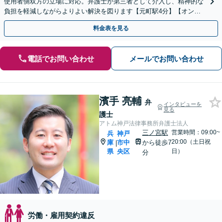
使用者側双方の立場に対応。弁護士が第三者として介入し、精神的な
負担を軽減しながらよりよい解決を図ります【元町駅4分】【オンラ
イン面談OK】
料金表を見る
電話でお問い合わせ
メールでお問い合わせ
濱手 亮輔
弁
インタビューを
見る
護士
アトム神戸法律事務所弁護士法人
三ノ宮駅
営業時間：09:00~
兵
神戸
20:00（土日祝
庫
市中
から徒歩7
|
県
央区
日）
分
労働・雇用契約違反