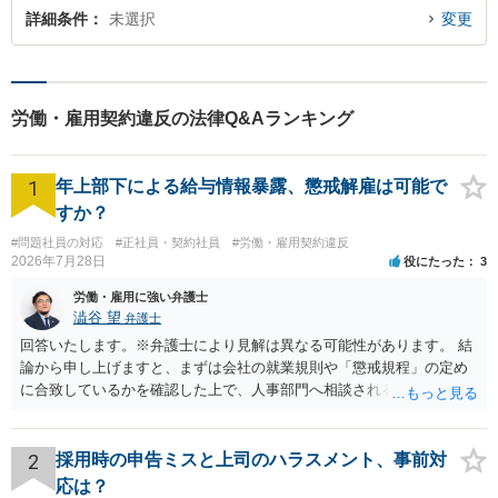
詳細条件
未選択
変更
労働・雇用契約違反の法律Q&Aランキング
1
年上部下による給与情報暴露、懲戒解雇は可能で
すか？
#問題社員の対応
#正社員・契約社員
#労働・雇用契約違反
2026年7月28日
役にたった
3
労働・雇用に強い弁護士
澁谷 望
弁護士
回答いたします。※弁護士により見解は異なる可能性があります。 結
論から申し上げますと、まずは会社の就業規則や「懲戒規程」の定め
に合致しているかを確認した上で、人事部門へ相談されることが最優
先となります。 その上で、いきなりの懲戒解雇は法的ハードルが高い
ものの、重い懲戒処分の対象には十分なり得ます。 名誉や評価の回復
については、会社側に「部下の不正行為による情報漏洩」と正式に認
2
採用時の申告ミスと上司のハラスメント、事前対
定させ、誤認した他部署への適切なフォローや周知を求めるのが有効
応は？