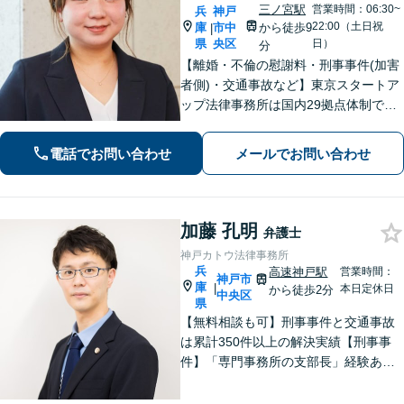
三ノ宮駅
営業時間：06:30~
兵
神戸
22:00（土日祝
庫
市中
から徒歩9
|
県
央区
日）
分
【離婚・不倫の慰謝料・刑事事件(加害
者側)・交通事故など】東京スタートア
ップ法律事務所は国内29拠点体制で全
国対応！【ご自宅からの電話相談にも
対応(法律相談は完全予約制)】各分野で
電話でお問い合わせ
メールでお問い合わせ
専門性の高い弁護士が寄り添い解決を
サポートします。
加藤 孔明
弁護士
神戸カトウ法律事務所
兵
高速神戸駅
営業時間：
神戸市
庫
|
本日定休日
から徒歩2分
中央区
県
【無料相談も可】刑事事件と交通事故
は累計350件以上の解決実績【刑事事
件】「専門事務所の支部長」経験あ
り。冤罪事件や否認事件の弁護経験も
豊富【交通事故】示談金2,400万円に増