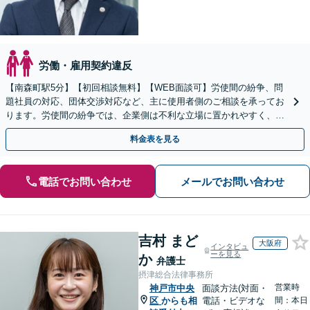
労働・雇用契約違反
【南森町駅5分】【初回相談無料】【WEB面談可】労使間の紛争、問
題社員の対応、団体交渉対応など、主に使用者側のご相談を承ってお
ります。労使間の紛争では、企業側は不利な立場に置かれやすく、適
切な対応が必要です。お早めに弁護士にご相談ください。
料金表を見る
電話でお問い合わせ
メールでお問い合わせ
吉村 まど
大阪府
インタビュ
ーを見る
か
弁護士
摂津総合法律事務所
営業時
神戸市中央
面談方法(対面・
区
からも相
電話・ビデオな
間：本日