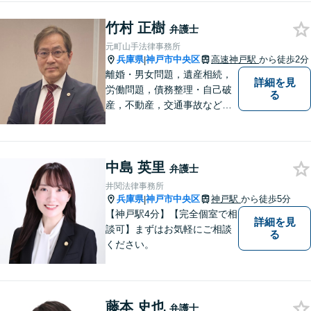
さまのご意向に沿った解決を
竹村 正樹
目指します。どんなささいな
弁護士
事でも、お気軽にご相談くだ
元町山手法律事務所
さい。
兵庫県
神戸市中央区
高速神戸駅
から徒歩2分
|
離婚・男女問題，遺産相続，
詳細を見
労働問題，債務整理・自己破
る
産，不動産，交通事故など生
活上の法律問題から，中小企
業法務，刑事事件の弁護ま
で。JR神戸駅、高速神戸駅か
中島 英里
ら徒歩約３分、大倉山駅から
弁護士
約9分
井関法律事務所
兵庫県
神戸市中央区
神戸駅
から徒歩5分
|
【神戸駅4分】【完全個室で相
詳細を見
談可】まずはお気軽にご相談
る
ください。
藤本 史也
弁護士