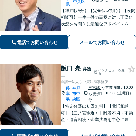
中央区
県
【神戸駅5分】【完全個室対応】【夜間
相談可】一件一件の事案に対し丁寧に
状況をお聞きし最適なアドバイスを提
供。企業案件のみならず個人案件にも
注力「離婚問題：協議から裁判まで一
電話でお問い合わせ
メールでお問い合わせ
貫した依頼者利益の追求」「相続問
題：豊富な遺産相続実績と信頼される
解決力」
阪口 亮
弁護
インタビューを見
る
士
弁護士法人らい麦法律事務所
三宮駅
か
営業時間：10:00~
兵
神戸
18:00（土曜日）
庫
市中
ら徒歩1
|
県
央区
分
【特定分野は初回無料】【電話相談
可】【三ノ宮駅近く】離婚不貞・不動
産・遺言相続・企業法務を中心に豊富
な解決実績あり。「すべては依頼者の
ために」をモットーに、高い専門性を