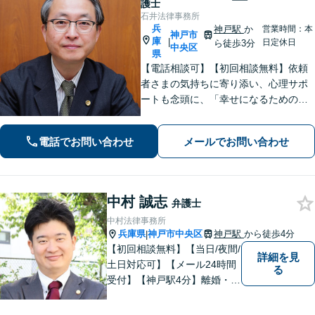
護士
石井法律事務所
兵
神戸駅
か
営業時間：本
神戸市
庫
|
日定休日
ら徒歩3分
中央区
県
【電話相談可】【初回相談無料】依頼
者さまの気持ちに寄り添い、心理サポ
ートも念頭に、「幸せになるための解
決」を目指します。離婚・男女問題／
相続トラブル／交通事故／借金問題な
電話でお問い合わせ
メールでお問い合わせ
ど、お困りごとは何でもご相談くださ
い【夜間・休日面談可】【神戸駅3分】
中村 誠志
弁護士
中村法律事務所
兵庫県
神戸市中央区
神戸駅
から徒歩4分
|
【初回相談無料】【当日/夜間/
詳細を見
土日対応可】【メール24時間
る
受付】【神戸駅4分】離婚・男
女問題、相続・遺言、刑事事
件など、幅広く対応。相談者