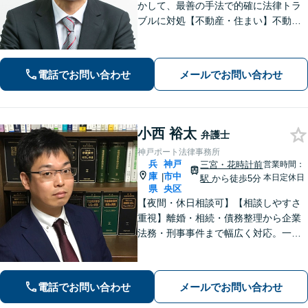
かして、最善の手法で的確に法律トラ
ブルに対処【不動産・住まい】不動産
関係の資格を複数所持。不動産案件の
取扱い多数【相続・遺言】他士業と連
携してワンストップで解決【夜間・休
電話でお問い合わせ
メールでお問い合わせ
日相談可】【元町駅7分】
小西 裕太
弁護士
神戸ポート法律事務所
兵
神戸
三宮・花時計前
営業時間：
庫
市中
|
本日定休日
駅
から徒歩5分
県
央区
【夜間・休日相談可】【相談しやすさ
重視】離婚・相続・債務整理から企業
法務・刑事事件まで幅広く対応。一般
民事・家事・労務（使用者側）・不動
産案件もお任せください。海難審判
（海事補佐人）にも対応可能です。
電話でお問い合わせ
メールでお問い合わせ