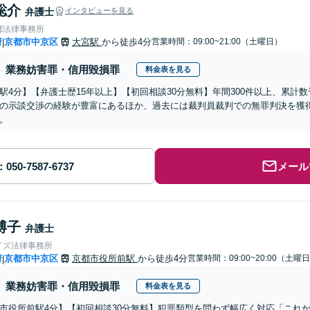
聡介
弁護士
インタビューを見る
都法律事務所
府
京都市中京区
大宮駅
から徒歩4分
営業時間：09:00~21:00（土曜日）
|
業務妨害罪・信用毀損罪
料金表を見る
駅4分】【弁護士歴15年以上】【初回相談30分無料】年間300件以上、累計
の示談交渉の経験が豊富にあるほか、過去には裁判員裁判での無罪判決を獲
。
メール
博子
弁護士
イズ法律事務所
府
京都市中京区
京都市役所前駅
から徒歩4分
営業時間：09:00~20:00（土曜
|
業務妨害罪・信用毀損罪
料金表を見る
市役所前駅4分】【初回相談30分無料】犯罪類型を問わず幅広く対応「これ