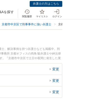
弁護士の方はこちら
&Aを探す
閲覧履歴
マイリスト
ログイン
京都市中京区で刑事事件に強い弁護士
京都市中京区で業務妨害罪・信用毀損
護士、解決事例を持つ弁護士なども掲載中。刑
事務所 京都オフィスの両角 駿弁護士や紳法律
ます。『京都市中京区で土日や夜間に発生した業
弁護士を検索したい』『初回相談無料で業務妨害
変更
変更
変更