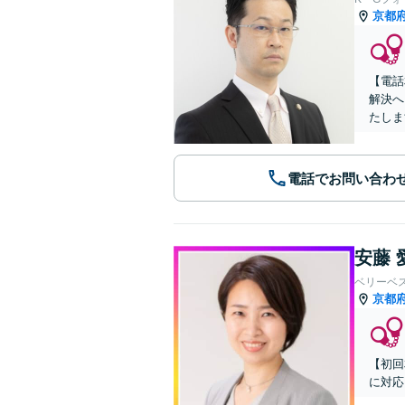
京都
【電話
解決へ
たしま
電話でお問い合わ
安藤 
ベリーベ
京都
【初回
に対応