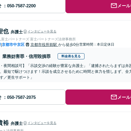
せ
メール
聖也
弁護士
インタビューを見る
人富士パートナーズ 富士パートナーズ法律事務所
府
京都市中京区
京都市役所前駅
から徒歩0分
営業時間：本日定休日
|
業務妨害罪・信用毀損罪
料金表を見る
・夜間相談可】「示談交渉の経験が豊富な弁護士」「逮捕されたらまずは弁
、最短で駆けつけます！示談を成立させるために時間と体力を惜しまず、全
す／更生サポート」
せ
メール
貴裕
弁護士
インタビューを見る
ォート法律事務所