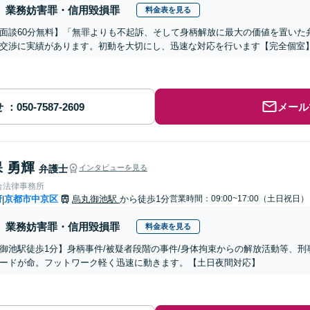
業務妨害罪・信用毀損罪
料金表を見る
面談60分無料】「無罪よりも不起訴、そして身柄解放に最大の価値を置いた
交渉に実績があります。初動を大切にし、迅速な対応を行います【完全個室
せ
メール
 勇輝
弁護士
インタビューを見る
合法律事務所
府
京都市中京区
烏丸御池駅
から徒歩1分
営業時間：09:00~17:00（土日祝日）
|
業務妨害罪・信用毀損罪
料金表を見る
御池駅徒歩1分】身柄事件/被疑者段階の事件/身体拘束からの解放活動等、
ードが命。フットワーク軽く迅速に動きます。【土日夜間対応】