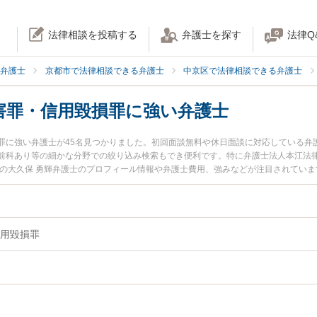
法律相談を投稿する
弁護士を探す
法律Q
弁護士
京都市で法律相談できる弁護士
中京区で法律相談できる弁護士
害罪・信用毀損罪に強い弁護士
罪に強い弁護士が45名見つかりました。初回面談無料や休日面談に対応している弁
前科あり等の細かな分野での絞り込み検索もでき便利です。特に弁護士法人本江法律
所の大久保 勇輝弁護士のプロフィール情報や弁護士費用、強みなどが注目されてい
護士に相談したい』『業務妨害罪・信用毀損罪のトラブル解決の実績豊富な近くの
内の弁護士に相談予約したい』などでお困りの相談者さんにおすすめです。
用毀損罪