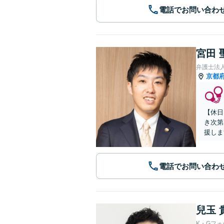
電話でお問い合わ
宮田 
弁護士法
京都
【休日
き次第
援しま
電話でお問い合わ
兒玉 
K・Gフ