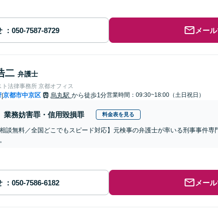
せ
メール
浩二
弁護士
スト法律事務所 京都オフィス
府
京都市中京区
烏丸駅
から徒歩1分
営業時間：09:30~18:00（土日祝日）
|
業務妨害罪・信用毀損罪
料金表を見る
相談無料／全国どこでもスピード対応】元検事の弁護士が率いる刑事事件専
。
せ
メール