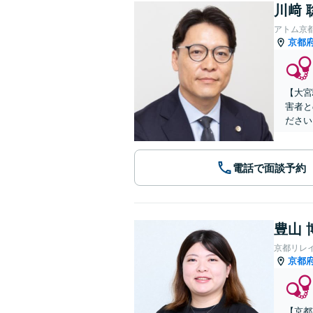
川﨑 
アトム京
京都
【大宮
害者と
ださい
電話で面談予約
豊山 
京都リレ
京都
【京都