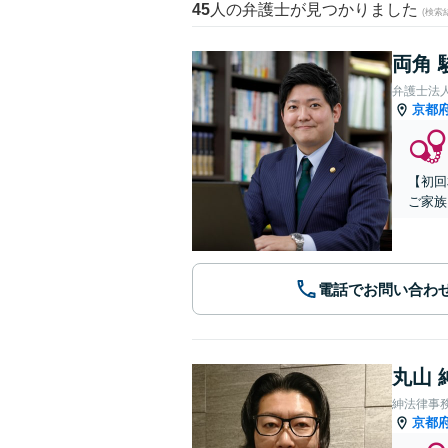
45
人の弁護士が見つかりました
(検索
両角 
弁護士法
京都
【初回
ご家族
電話でお問い合わ
丸山 
紳法律事
京都