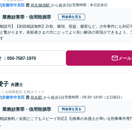
府
京都市中京区
烏丸御池駅
から徒歩3分
営業時間：本日定休日
|
業務妨害罪・信用毀損罪
料金表を見る
相談可】【初回相談無料】詐欺、横領、窃盗、傷害など。少年事件にも対応
と繋がります。依頼者さまの方にとってより良い解決の実現ができるよう、
す
せ
メール
愛子
弁護士
スト法律事務所 京都オフィス
府
京都市中京区
烏丸駅
から徒歩1分
営業時間：09:30~18:00（土日祝日）
|
業務妨害罪・信用毀損罪
料金表を見る
相談無料／全国どこでもスピード対応】元検事の弁護士が率いる刑事事件専
。