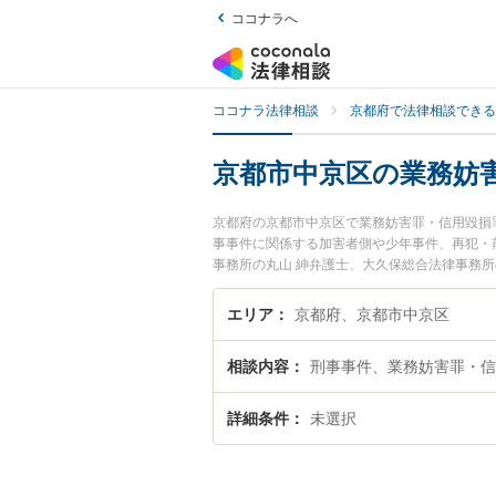
ココナラへ
ココナラ法律相談
京都府で法律相談できる
京都市中京区の業務妨
京都府の京都市中京区で業務妨害罪・信用毀損
事事件に関係する加害者側や少年事件、再犯・
事務所の丸山 紳弁護士、大久保総合法律事務
務妨害罪・信用毀損罪のトラブルを今すぐに弁
罪・信用毀損罪を法律相談できる京都市中京区
エリア
京都府、京都市中京区
相談内容
刑事事件、業務妨害罪・信
詳細条件
未選択