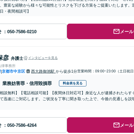
、豊富な経験から様々な可能性とリスクを下げる方策をご提案いたします。
日・夜間相談可】
せ
メール
保彦
弁護士
インタビューを見る
法律事務所
府
京都市中京区
西大路御池駅
から徒歩1分
営業時間：09:00~23:00（土日祝
|
業務妨害罪・信用毀損罪
料金表を見る
相談無料】【電話相談可能】【夜間休日対応可】身近な人が逮捕されたらす
て迅速にご対応します。ご状況を丁寧に聞き取った上で、今後の見通しを説
せ
メール