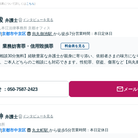
結果について詳しくは
こちら
)
駿
弁護士
インタビューを見る
人本江法律事務所 京都オフィス
府
京都市中京区
烏丸御池駅
から徒歩7分
営業時間：本日定休日
|
業務妨害罪・信用毀損罪
料金表を見る
相談30分無料】経験豊富な弁護士が親身に寄り添い、依頼者さまの味方にな
、ご本人どちらのご相談にも対応できます。性犯罪、窃盗、傷害など【烏丸
せ
メール
紳
弁護士
インタビューを見る
務所
府
京都市中京区
丸太町駅
から徒歩5分
営業時間：本日定休日
|