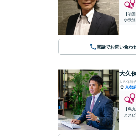
【初回
や示談
電話でお問い合わ
大久保
大久保総
京都
【烏丸
とスピ