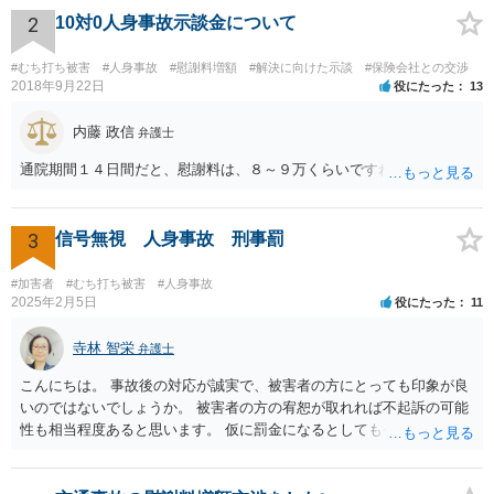
2
10対0人身事故示談金について
#むち打ち被害
#人身事故
#慰謝料増額
#解決に向けた示談
#保険会社との交渉
2018年9月22日
役にたった
13
内藤 政信
弁護士
通院期間１４日間だと、慰謝料は、８～９万くらいですね。
3
信号無視 人身事故 刑事罰
#加害者
#むち打ち被害
#人身事故
2025年2月5日
役にたった
11
寺林 智栄
弁護士
こんにちは。 事故後の対応が誠実で、被害者の方にとっても印象が良
いのではないでしょうか。 被害者の方の宥恕が取れれば不起訴の可能
性も相当程度あると思います。 仮に罰金になるとしても今回は略式の
可能性が高く、正式裁判での公判請求になる可能性は著しく低いでし
ょう。 参考になれば幸いです。