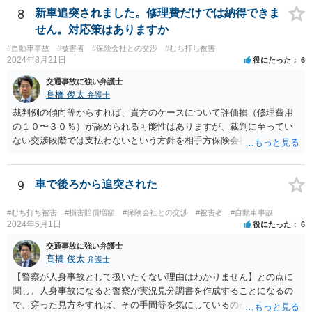
8
新車追突されました。修理費だけでは納得できま
せん。対応策はありますか
#自動車事故
#被害者
#保険会社との交渉
#むち打ち被害
2024年8月21日
役にたった
6
交通事故に強い弁護士
髙橋 俊太
弁護士
裁判例の傾向等からすれば、貴方のケースについて評価損（修理費用
の１０〜３０％）が認められる可能性はありますが、裁判に至ってい
ない交渉段階では支払わないという方針を相手方保険会社が貫く可能
性はあります。
9
車で後ろから追突された
#むち打ち被害
#損害賠償増額
#保険会社との交渉
#被害者
#自動車事故
2024年6月1日
役にたった
6
交通事故に強い弁護士
髙橋 俊太
弁護士
【警察が人身事故として扱いたくない理由はわかりません】との点に
関し、人身事故になると警察が実況見分調書を作成することになるの
で、穿った見方をすれば、その手間等を気にしているのかもしれませ