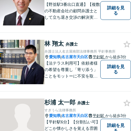
【野並駅3番出口直通】【複数
詳細を見
の不動産会社の顧問弁護士と
る
して立ち退き交渉の解決実績
多数】立ち退き（賃借人側で
賃料不払いの場合を除く）、
相続、交通事故（人身事故の
林 翔太
被害者側に限る）、離婚、企
弁護士
業及び個人事業主の顧問に関
弁護士法人名古屋南部法律事務所 平針事務所
する相談は初回相談無料で
愛知県
名古屋市天白区
平針駅
から徒歩3分
|
す。
【法テラス利用可】依頼者様
詳細を見
の希望を尊重し「寄り添う」
る
ことをモットーに不安を取り
除くサポートをしてまいりま
す。法律の観点からだけでな
く、お気持ちやご事情に寄り
杉浦 太一郎
添った対応が可能です。お気
弁護士
軽にご相談ください。
すぎうら法律事務所
愛知県
名古屋市天白区
平針駅
から徒歩3分
|
【平針駅6分】【分割払い可】
詳細を見
どこか懐かしさを覚える雰囲
る