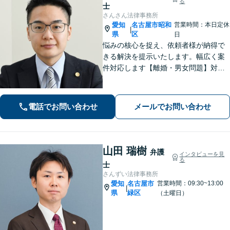
る
士
さんさん法律事務所
愛知
名古屋市昭和
営業時間：本日定休
|
県
区
日
悩みの核心を捉え、依頼者様が納得で
きる解決を提示いたします。幅広く案
件対応します【離婚・男女問題】対応
実績多数！別居時点で婚姻費用は請求
いただけます【企業法務】安心して事
業展開できるよう、法律家の視点でサ
電話でお問い合わせ
メールでお問い合わせ
ポートします！【御器所駅／桜山駅徒
歩14分】
山田 瑞樹
弁護
インタビューを見
る
士
さんずい法律事務所
愛知
名古屋市
営業時間：09:30~13:00
|
県
緑区
（土曜日）