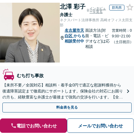
北澤 彩子
群馬県
インタビュ
ーを見る
弁護士
ネクスパート法律事務所 高崎オフィス太田支
部
名古屋市天
面談方法(対
営業時間：0
白区
からも
面・電話・ビ
9:00~21:00
相談受付中
デオなど)は応
（土日祝日）
相談
むち打ち事故
【来所不要／全国対応】相談料・着手金0円で適正な慰謝料獲得から
後遺障害認定まで徹底的にサポートします。保険会社の対応にお困り
の方も、経験豊富な弁護士が最後まで強気の交渉を行います。【全国
13拠点】お気軽にご相談ください。
料金表を見る
電話でお問い合わせ
メールでお問い合わせ