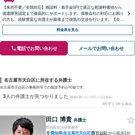
【来所不要／全国対応】相談料・着手金0円で適正な慰謝料獲得から
後遺障害認定まで徹底的にサポートします。保険会社の対応にお困り
の方も、経験豊富な弁護士が最後まで強気の交渉を行います。【全国
13拠点】お気軽にご相談ください。
料金表を見る
電話でお問い合わせ
メールでお問い合わせ
名古屋市天白区に所在する弁護士
名古屋市天白区の事務所等での面談予約が可能です。
3
人の弁護士が見つかりました
(検索結果について詳しくは
こちら
)
3件中 1-3件を表示
田口 博貴
弁護士
野並駅前法律事務所
愛知県
名古屋市天白区
野並駅
から徒歩1分
|