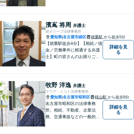
を心がけております。お気軽
にご相談ください。【駐車場
有】
濱嶌 将周
弁護士
緑オリーブ法律事務所
愛知県
名古屋市緑区
徳重駅
から徒歩5分
|
【徳重駅徒歩4分】【相続／借
詳細を見
金／労働事件に精通する弁護
る
士】町の皆さんのお困りごと
を何でも解決するジェネラリ
スト弁護士。社会の秩序を保
つべく、環境問題やマイナン
バー等の情報問題にも意欲高
牧野 洋逸
弁護士
く取り組みます。お困りごと
ラウア・ミコト法律事務所
があれば。お気軽にご相談く
愛知県
名古屋市昭和区
桜山駅
から徒歩8分
|
ださい。
名古屋市昭和区の法律事務
詳細を見
所。相続、不動産、企業法
る
務、交通事故などの一般的な
法律相談はもちろん、スポー
ツ法務にも積極的に取り組ん