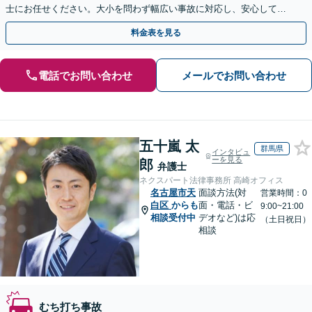
士にお任せください。大小を問わず幅広い事故に対応し、安心して治
療に専念できるようサポートいたします。
料金表を見る
電話でお問い合わせ
メールでお問い合わせ
五十嵐 太
群馬県
インタビュ
ーを見る
郎
弁護士
ネクスパート法律事務所 高崎オフィス
名古屋市天
面談方法(対
営業時間：0
白区
からも
面・電話・ビ
9:00~21:00
相談受付中
デオなど)は応
（土日祝日）
相談
むち打ち事故