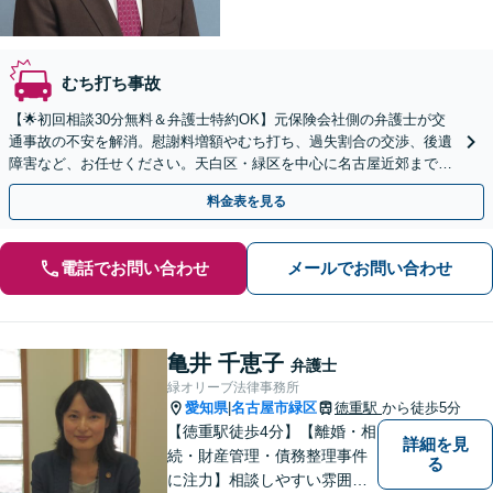
むち打ち事故
【🌟初回相談30分無料＆弁護士特約OK】元保険会社側の弁護士が交
通事故の不安を解消。慰謝料増額やむち打ち、過失割合の交渉、後遺
障害など、お任せください。天白区・緑区を中心に名古屋近郊まで地
域密着で対応。【夜間・土曜日面談OK｜駐車場完備】
料金表を見る
電話でお問い合わせ
メールでお問い合わせ
亀井 千恵子
弁護士
緑オリーブ法律事務所
愛知県
名古屋市緑区
徳重駅
から徒歩5分
|
【徳重駅徒歩4分】【離婚・相
詳細を見
続・財産管理・債務整理事件
る
に注力】相談しやすい雰囲気