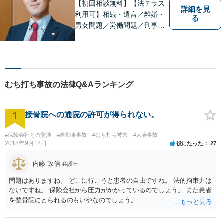
【初回相談無料】【法テラス
詳細を見
利用可】相続・遺言／離婚・
る
男女問題／労働問題／刑事事
件／借金問題に注力！依頼者
さまのお悩みに寄り添った、
質の高いリーガルサービスを
ご提供。小さなお困り事でも
構いません【夜間・休日面
むち打ち事故の法律Q&Aランキング
談】【完全個室】【今池駅3
分】
1
接骨院への通院の許可が得られない。
#保険会社との交渉
#自動車事故
#むち打ち被害
#人身事故
2018年9月12日
役にたった
27
内藤 政信
弁護士
問題はありますね。 どこに行こうと患者の自由ですね。 法的拘束力は
ないですね。 保険会社から圧力がかかっているのでしょう。 また患者
を整骨院にとられるのもいやなのでしょう。