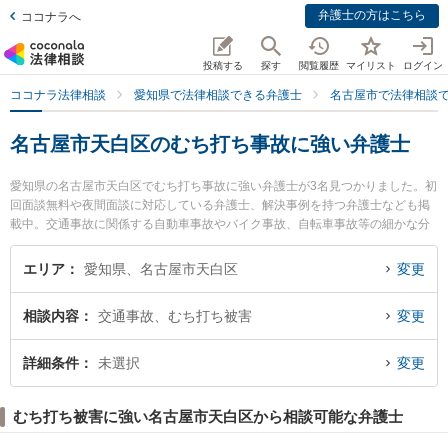
弁護士の方はこちら
ココナラへ
投稿する
探す
閲覧履歴
マイリスト
ログイン
ココナラ法律相談
愛知県で法律相談できる弁護士
名古屋市で法律相談
名古屋市天白区のむち打ち事故に強い弁護士
愛知県の名古屋市天白区でむち打ち事故に強い弁護士が3名見つかりました。初
回面談無料や夜間面談に対応している弁護士、解決事例を持つ弁護士なども掲
載中。交通事故に関係する自動車事故やバイク事故、自転車事故等の細かな分
野での絞り込み検索もでき便利です。特に野並駅前法律事務所の田口 博貴弁護
士や弁護士法人名古屋南部法律事務所 平針事務所の林 翔太弁護士、すぎうら法
エリア
愛知県、名古屋市天白区
変更
律事務所の杉浦 太一郎弁護士のプロフィール情報や弁護士費用、強みなどが注
目されています。『名古屋市天白区で土日や夜間に発生したむち打ち事故のト
相談内容
交通事故、むち打ち被害
変更
ラブルを今すぐに弁護士に相談したい』『むち打ち事故のトラブル解決の実績
豊富な近くの弁護士を検索したい』『初回相談無料でむち打ち事故を法律相談
できる名古屋市天白区内の弁護士に相談予約したい』などでお困りの相談者さ
詳細条件
未選択
変更
んにおすすめです。
むち打ち被害に強い名古屋市天白区から相談可能な弁護士