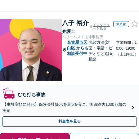
八子 裕介
東京都
インタビュ
ーを見る
弁護士
ベリーベスト法律事務所
名古屋市天
面談方法(対
営業時間：1
白区
からも
面・電話・ビ
0:00~19:00
相談受付中
デオなど)は応
（土日祝日）
相談
むち打ち事故
【事故増額に特化】保険会社提示を最大9倍に。後遺障害1000万超の
実績
料金表を見る