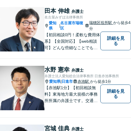
でいます【初回30分相談無
料】【桜山駅より徒歩８分】
田本 伸雄
弁護士
【駐車場あり】【オンライン
名古屋みずほ法律事務所
相談可】
瑞穂区役所駅
から徒歩4
愛知
名古屋市瑞穂
|
県
区
分
【初回相談0円！柔軟な費用体
詳細を見
系】【全国対応】【web相談
る
可】どんな些細なことでもお
気軽にご相談ください。イン
ターネット／削除請求や開示
請求、利用規約などのトラブ
水野 憲幸
弁護士
ルはお任せ！相続／感情面の
弁護士法人愛知総合法律事務所 日進赤池事務所
納得感を重視します。
愛知県
日進市
赤池駅
から徒歩1分
|
【赤池駅1分】【初回相談無
詳細を見
料】東海地方最大規模の事務
る
所所属の弁護士です。交通事
故、離婚問題、相続問題等多
数の事件を扱っています。初
回相談無料、営業時間外の相
談対応も行っております。ま
宮城 佳典
弁護士