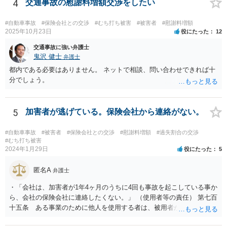
4
交通事故の慰謝料増額交渉をしたい
#自動車事故
#保険会社との交渉
#むち打ち被害
#被害者
#慰謝料増額
2025年10月23日
役にたった
12
交通事故に強い弁護士
鬼沢 健士
弁護士
都内である必要はありません。 ネットで相談、問い合わせできれば十
分でしょう。
5
加害者が逃げている。保険会社から連絡がない。
#自動車事故
#被害者
#保険会社との交渉
#慰謝料増額
#過失割合の交渉
#むち打ち被害
2024年1月29日
役にたった
5
匿名A
弁護士
・「会社は、加害者が1年4ヶ月のうちに4回も事故を起こしている事か
ら、会社の保険会社に連絡したくない。」 （使用者等の責任） 第七百
十五条 ある事業のために他人を使用する者は、被用者がその事業の
執行について第三者に加えた損害を賠償する責任を負う。ただし、使