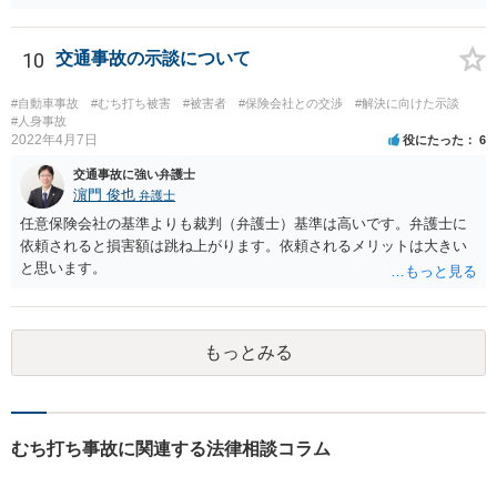
ん。 貴方がお怪我をされているということであれば、人身事故で処理
する方が適切だと思います。人身事故にしたからといって、相手方の
罪責等がそれだけで重くなるわけではありません。
10
交通事故の示談について
#自動車事故
#むち打ち被害
#被害者
#保険会社との交渉
#解決に向けた示談
#人身事故
2022年4月7日
役にたった
6
交通事故に強い弁護士
濵門 俊也
弁護士
任意保険会社の基準よりも裁判（弁護士）基準は高いです。弁護士に
依頼されると損害額は跳ね上がります。依頼されるメリットは大きい
と思います。
もっとみる
むち打ち事故に関連する法律相談コラム