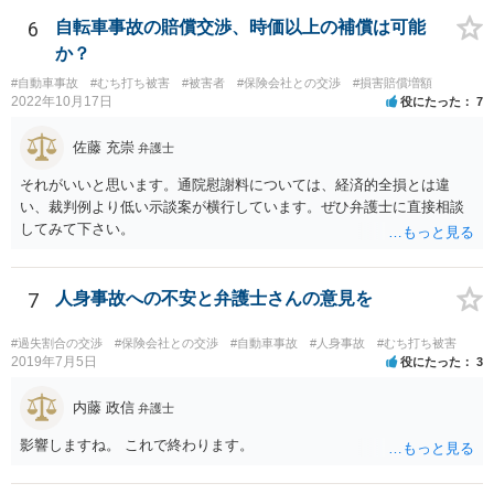
用者が被用者の選任及びその事業の監督について相当の注意をしたと
き、又は相当の注意をしても損害が生ずべきであったときは、この限
6
自転車事故の賠償交渉、時価以上の補償は可能
りでない。 会社側の言い分に付き合わず、会社側への請求をお考えな
か？
さったほうがよろしいかもしれません。加害ドライバーの任意保険が
#自動車事故
#むち打ち被害
#被害者
#保険会社との交渉
#損害賠償増額
本件に使えるか、使おうとするかが定かではありませんので。「1年4
2022年10月17日
役にたった
7
ヶ月のうちに4回も事故」の事実は、会社から加害ドライバーへの責任
転嫁のような発言ですが、上記ただし書との関連で言えば、会社側が
佐藤 充崇
弁護士
「相当の注意」をしていなかった証左でしょう。 今後の対応ですが、
事故証明書を速やかに取得すべきです。 病院で治療を受ける際、第三
それがいいと思います。通院慰謝料については、経済的全損とは違
者行為による傷病届を出す必要があります。 最終的にどこまで認めら
い、裁判例より低い示談案が横行しています。ぜひ弁護士に直接相談
れるかという問題はありますが、事故後に事故に関連した支出に関し
してみて下さい。
ては、領収書をもらい保存しておきましょう。
7
人身事故への不安と弁護士さんの意見を
#過失割合の交渉
#保険会社との交渉
#自動車事故
#人身事故
#むち打ち被害
2019年7月5日
役にたった
3
内藤 政信
弁護士
影響しますね。 これで終わります。