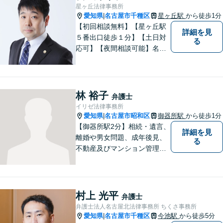
ずは、お気軽にお電話くださ
星ヶ丘法律事務所
い。
愛知県
名古屋市千種区
星ヶ丘駅
から徒歩1分
|
【初回相談無料】【星ヶ丘駅
詳細を見
５番出口徒歩１分】【土日対
る
応可】【夜間相談可能】名古
屋市千種区の弁護士です。ぜ
ひ一度ご相談ください。
林 裕子
弁護士
イリゼ法律事務所
愛知県
名古屋市昭和区
御器所駅
から徒歩1分
|
【御器所駅2分】相続・遺言、
詳細を見
離婚や男女問題、成年後見、
る
不動産及びマンション管理な
どの分野を得意としておりま
す。 ご相談者様の事情だけで
なく、お気持ちにも寄り添
い、丁寧な説明と迅速な対応
村上 光平
弁護士
を心がけております。【完全
弁護士法人名古屋北法律事務所 ちくさ事務所
個室】【法テラス利用可】
愛知県
名古屋市千種区
今池駅
から徒歩5分
|