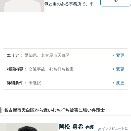
気と趣のある事務所で、平針
に縁とゆかりを持った弁護士
が【相続・不動産・一般民
事・企業法務・税務】といっ
た幅広い対応業務で問題解決
に取り組みます。
エリア
愛知県、名古屋市天白区
変更
相談内容
交通事故、むち打ち被害
変更
詳細条件
未選択
変更
名古屋市天白区から近いむち打ち被害に強い弁護士
岡松 勇希
弁護
インタビューを見