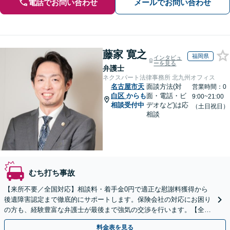
電話でお問い合わせ
メールでお問い合わせ
藤家 寛之
福岡県
インタビュ
ーを見る
弁護士
ネクスパート法律事務所 北九州オフィス
名古屋市天
面談方法(対
営業時間：0
白区
からも
面・電話・ビ
9:00~21:00
相談受付中
デオなど)は応
（土日祝日）
相談
むち打ち事故
【来所不要／全国対応】相談料・着手金0円で適正な慰謝料獲得から
後遺障害認定まで徹底的にサポートします。保険会社の対応にお困り
の方も、経験豊富な弁護士が最後まで強気の交渉を行います。【全国
13拠点】お気軽にご相談ください。
料金表を見る