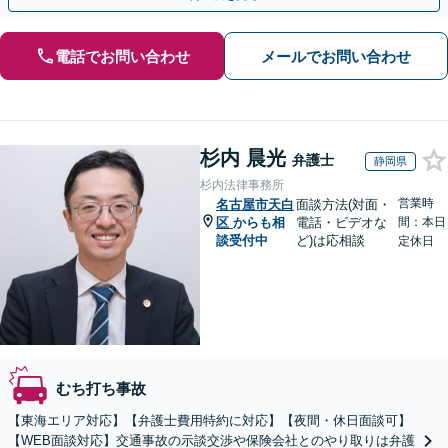
電話でお問い合わせ
メールでお問い合わせ
杉内 晨光
弁護士
静岡県
杉内法律事務所
営業時
名古屋市天白
面談方法(対面・
区
からも相
電話・ビデオな
間：本日
談受付中
ど)は応相談
定休日
むち打ち事故
【東海エリア対応】【弁護士費用特約に対応】【夜間・休日面談可】
【WEB面談対応】交通事故の示談交渉や保険会社とのやり取りは弁護