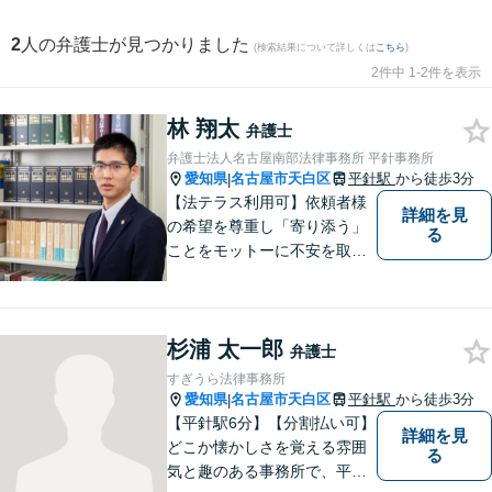
2
人の弁護士が見つかりました
(検索結果について詳しくは
こちら
)
2件中 1-2件を表示
林 翔太
弁護士
弁護士法人名古屋南部法律事務所 平針事務所
愛知県
名古屋市天白区
平針駅
から徒歩3分
|
【法テラス利用可】依頼者様
詳細を見
の希望を尊重し「寄り添う」
る
ことをモットーに不安を取り
除くサポートをしてまいりま
す。法律の観点からだけでな
く、お気持ちやご事情に寄り
杉浦 太一郎
添った対応が可能です。お気
弁護士
軽にご相談ください。
すぎうら法律事務所
愛知県
名古屋市天白区
平針駅
から徒歩3分
|
【平針駅6分】【分割払い可】
詳細を見
どこか懐かしさを覚える雰囲
る
気と趣のある事務所で、平針