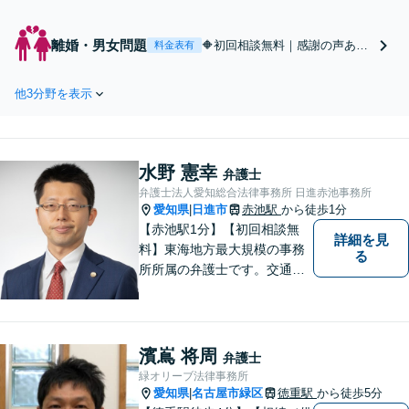
相続放棄、寄与分、遺言書作成な
ど、相続に関わる問題をまとめて解
離婚・男女問題
🔶初回相談無料｜感謝の声あり
料金表有
決します。選択肢を多く残すために
◎男女ともに対応。養育費や財
も、お早めにご相談ください【休
産分与、面会交流など、有利な
日・夜間面談OK】【駐車場あり】
他3分野を表示
条件になるよう、粘り強く闘い
ます。離婚を決めきれていない
方、離婚を決心した方は、お気
軽にご相談ください【休日・夜
水野 憲幸
間面談OK】【駐車場あり】
弁護士
弁護士法人愛知総合法律事務所 日進赤池事務所
愛知県
日進市
赤池駅
から徒歩1分
|
【赤池駅1分】【初回相談無
詳細を見
料】東海地方最大規模の事務
る
所所属の弁護士です。交通事
故、離婚問題、相続問題等多
数の事件を扱っています。初
回相談無料、営業時間外の相
談対応も行っております。ま
濱嶌 将周
弁護士
ずは、お気軽にお電話くださ
緑オリーブ法律事務所
い。
愛知県
名古屋市緑区
徳重駅
から徒歩5分
|