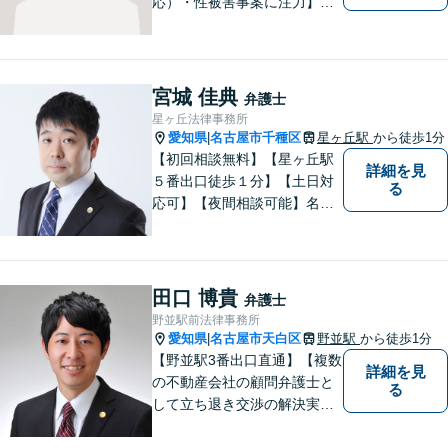
応）・性被害事案に注力】
【子連れでのご相談可】
宮城 佳典
弁護士
星ヶ丘法律事務所
愛知県
名古屋市千種区
星ヶ丘駅
から徒歩1分
|
【初回相談無料】【星ヶ丘駅
詳細を見
５番出口徒歩１分】【土日対
る
応可】【夜間相談可能】名古
屋市千種区の弁護士です。ぜ
ひ一度ご相談ください。
田口 博貴
弁護士
野並駅前法律事務所
愛知県
名古屋市天白区
野並駅
から徒歩1分
|
【野並駅3番出口直通】【複数
詳細を見
の不動産会社の顧問弁護士と
る
して立ち退き交渉の解決実績
多数】立ち退き（賃借人側で
賃料不払いの場合を除く）、