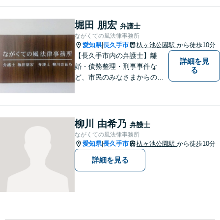
相続、交通事故（人身事故の
被害者側に限る）、離婚、企
堀田 朋宏
弁護士
業及び個人事業主の顧問に関
ながくての風法律事務所
する相談は初回相談無料で
愛知県
長久手市
杁ヶ池公園駅
から徒歩10分
|
す。
【長久手市内の弁護士】離
詳細を見
婚・債務整理・刑事事件な
る
ど、市民のみなさまからの相
談をじっくりお聴きします。
柳川 由希乃
弁護士
ながくての風法律事務所
愛知県
長久手市
杁ヶ池公園駅
から徒歩10分
|
詳細を見る