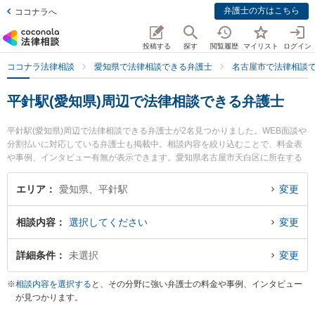
弁護士の方はこちら
ココナラへ
投稿する
探す
閲覧履歴
マイリスト
ログイン
ココナラ法律相談
愛知県で法律相談できる弁護士
名古屋市で法律相談
平針駅(愛知県)周辺で法律相談できる弁護士
平針駅(愛知県)周辺で法律相談できる弁護士が2名見つかりました。WEB面談や
分割払いに対応している弁護士も掲載中。相談内容を絞り込むことで、料金表
や事例、インタビュー有無が表示できます。愛知県名古屋市天白区に所在する
平針駅は名古屋市営地下鉄鶴舞線沿線の駅です。より多くの弁護士から探した
いときは市区町村検索や同一路線のより大きな駅も追加選択して探すと良いで
エリア
愛知県、平針駅
変更
しょう。特に弁護士法人名古屋南部法律事務所 平針事務所の林 翔太弁護士やす
ぎうら法律事務所の杉浦 太一郎弁護士のプロフィール情報や弁護士費用、強み
相談内容
選択してください
変更
などが注目されています。『顧問弁護士契約のトラブルを勤務先から通いやす
い平針駅周辺に事務所を構える弁護士に面談予約したい』『顧問弁護士契約の
トラブル解決の実績豊富な平針駅近くの弁護士を検索したい』『初回無料で顧
詳細条件
未選択
変更
問弁護士契約を法律相談できる平針駅付近の弁護士に面談予約したい』などで
お困りの相談者さんにおすすめです。
※
相談内容を選択する
と、その分野に強い弁護士の料金や事例、インタビュー
が見つかります。