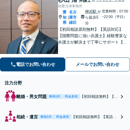
弁護士
徳重法律事務所
神沢駅
か
営業時間：07:00
愛
名古
~22:00（平日）
知
屋市
ら徒歩5
|
県
緑区
分
【初回相談原則無料】【英語対応】
【国際問題に強い弁護士】経験豊富な
弁護士が解決まで丁寧にサポート【離
婚・男女問題】国際離婚からお子さま
の問題まで親身になって対応！【刑事
事件】早期釈放に向けて迅速に対処
電話でお問い合わせ
メールでお問い合わせ
【夜間・休日面談】【徳重駅／神沢駅5
分】
注力分野
離婚・男女問題
【初回相談無料】【英
事例1件
料金表有
語対応】【国際離婚に
強い弁護士】離婚にま
つわる金銭トラブル・
相続・遺言
【初回相談無料】【英語対
事例1件
料金表有
お子さまの問題に丁寧
応／国際問題に強い】遺産
に対応！【国際離婚】
分割協議／財産調査／不動