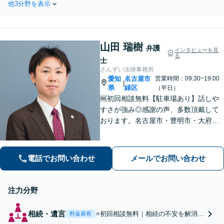
英語圏の離婚問題はお
他3分野を表示
産相続／国際相続などのト
任せください。海外の
ラブルに対応。被相続人の
弁護士との連携可能
財産の使い込み・寄与分を
【夜間／休日面談】
徹底的に調査。他士業との
【お子さま同席OK】
山田 瑞樹
連携も可能【夜間・休日面
弁護
インタビューを見
【徳重駅／神沢駅5
る
談】【出張サービスあり】
士
分】
【徳重駅／神沢駅5分】
さんずい法律事務所
愛知
名古屋市
営業時間：09:30~19:00
|
県
緑区
（平日）
🆓初回相談無料【駐車場あり】話しや
すさが強み◎感謝の声、多数頂戴して
おります。名古屋市・豊明市・大府
市・東海市から好アクセス。積極的な
コミュニケーションと親身な対応で、
不安を軽減。理想とする解決を目指し
電話でお問い合わせ
メールでお問い合わせ
ます【土曜・夜間面談OK】
注力分野
相続・遺言
⭐️初回相談無料｜相続の不安を解消◎
料金表有
地元に密着し、遺産分割、遺留分、