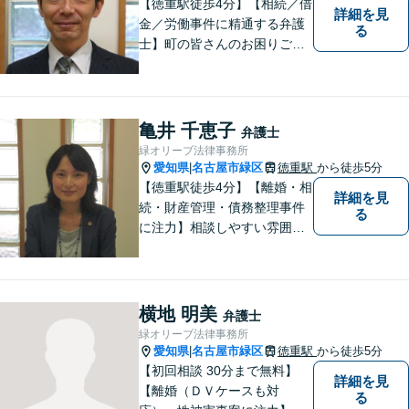
【徳重駅徒歩4分】【相続／借
詳細を見
金／労働事件に精通する弁護
る
士】町の皆さんのお困りごと
を何でも解決するジェネラリ
スト弁護士。社会の秩序を保
つべく、環境問題やマイナン
バー等の情報問題にも意欲高
亀井 千恵子
弁護士
く取り組みます。お困りごと
緑オリーブ法律事務所
があれば。お気軽にご相談く
愛知県
名古屋市緑区
徳重駅
から徒歩5分
|
ださい。
【徳重駅徒歩4分】【離婚・相
詳細を見
続・財産管理・債務整理事件
る
に注力】相談しやすい雰囲気
を心がけております。お気軽
にご相談ください。【駐車場
有】
横地 明美
弁護士
緑オリーブ法律事務所
愛知県
名古屋市緑区
徳重駅
から徒歩5分
|
【初回相談 30分まで無料】
詳細を見
【離婚（ＤＶケースも対
る