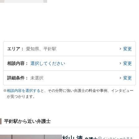
に縁とゆかりを持った弁護士
が【相続・不動産・一般民
事・企業法務・税務】といっ
た幅広い対応業務で問題解決
に取り組みます。
エリア
愛知県、平針駅
変更
相談内容
選択してください
変更
詳細条件
未選択
変更
※
相談内容を選択する
と、その分野に強い弁護士の料金や事例、インタビュー
が見つかります。
平針駅から近い弁護士
杉山 清
インタビューを見る