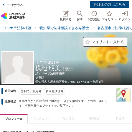
弁護士の方はこちら
ココナラへ
投稿する
探す
閲覧履歴
マイリスト
ログイン
ココナラ法律相談
愛知県で法律相談できる弁護士
名古屋市で法律相談
マイリストに入れる
よこち あけみ
横地 明美
弁護士
緑オリーブ法律事務所
徳重駅
愛知県
名古屋市緑区乗鞍2-601-13 ヴェルデ徳重1階
対応体制
分割払い利用可
初回面談無料
当事務所が初回の方のご相談は30分まで無料です。その他、詳しく
注意補足
は，当事務所ウェブサイトをご覧下さい。
インタビュー
注力分野
事例紹介
料金表
プロフィール