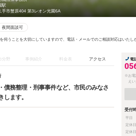
園駅
久手市蟹原404 第3レオン光園6A
夜間面談可
を伺うことを大切にしていますので、電話・メールでのご相談対応はいたし
力分野
事例紹介
料金表
アクセス
電
05
所
※お電
えい
・債務整理・刑事事件など、市民のみなさ
きします。
受付
平日
定休
定休