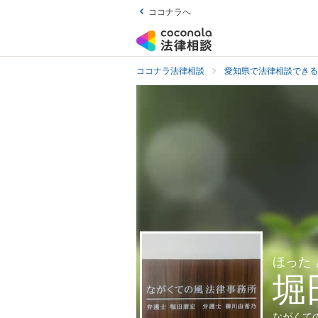
ココナラへ
ココナラ法律相談
愛知県で法律相談できる
ほった
堀
ながくて