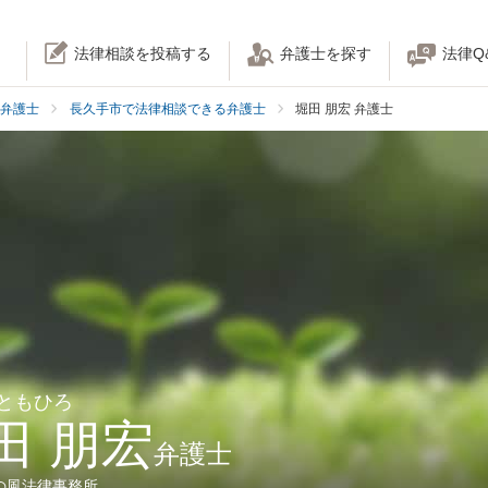
法律相談を投稿する
弁護士を探す
法律Q
弁護士
長久手市で法律相談できる弁護士
堀田 朋宏 弁護士
 ともひろ
田 朋宏
弁護士
の風法律事務所