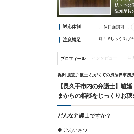
杁ヶ池公
愛知県
長
対応体制
休日面談可
対面でじっくりお話
注意補足
インタビュー
注
プロフィール
堀田 朋宏弁護士 ながくての風法律事務
【長久手市内の弁護士】離婚
まからの相談をじっくりお聴
どんな弁護士ですか？
◆ ごあいさつ