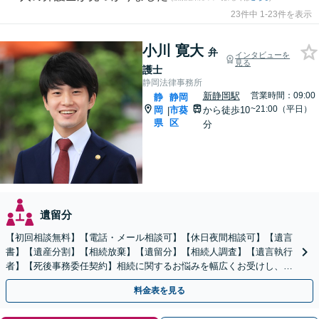
23件中 1-23件を表示
小川 寛大
弁
インタビューを
見る
護士
静岡法律事務所
新静岡駅
営業時間：09:00
静
静岡
~21:00（平日）
岡
市葵
から徒歩10
|
県
区
分
遺留分
【初回相談無料】【電話・メール相談可】【休日夜間相談可】【遺言
書】【遺産分割】【相続放棄】【遺留分】【相続人調査】【遺言執行
者】【死後事務委任契約】相続に関するお悩みを幅広くお受けし、納
得できる相続の実現を目指します
料金表を見る