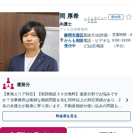
岡 厚希
愛知県
インタビュー
を見る
弁護士
アイル法律事務所
営業時間：0
静岡市葵区
面談方法(対面・
からも相談
電話・ビデオな
9:00~19:00
受付中
ど)は応相談
（平日）
遺留分
【東海エリア対応】【初回相談３０分無料】遺産分割でお悩みです
か？当事務所は複雑な相続問題を含む50件以上の対応実績があり、2
名の弁護士が親身に寄り添います。不動産相続や使い込みの問題も分
かりやすく解説。WEB相談可能。LINE予約受付中
料金表を見る