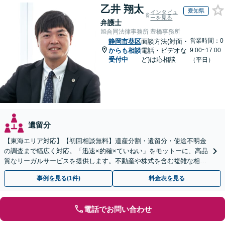
乙井 翔太
愛知県
インタビュ
ーを見る
弁護士
旭合同法律事務所 豊橋事務所
営業時間：0
静岡市葵区
面談方法(対面・
からも相談
電話・ビデオな
9:00~17:00
受付中
ど)は応相談
（平日）
遺留分
【東海エリア対応】【初回相談無料】遺産分割・遺留分・使途不明金
の調査まで幅広く対応。「迅速×的確×ていねい」をモットーに、高品
質なリーガルサービスを提供します。不動産や株式を含む複雑な相続
もお任せください【休日・夜間対応OK】
事例を見る(1件)
料金表を見る
電話でお問い合わせ