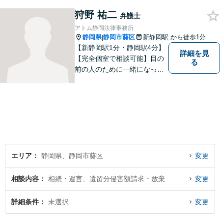
大阪・東京・名古屋など大都
狩野 祐二
市での豊富な弁護士経験と多
弁護士
数の解決実績がございます。
アトム静岡法律事務所
静岡県
静岡市葵区
新静岡駅
から徒歩1分
|
【新静岡駅1分・静岡駅4分】
詳細を見
【完全個室で相談可能】目の
る
前の人のために一緒になって
考え、本気で活動することを
やりがいに日々の弁護士業務
に励んでいます。 依頼者様と
のコミュニケーションを尊重
し、常に最善を尽くすことを
お約束します。 ぜひご相談く
ださい。
エリア
静岡県、静岡市葵区
変更
相談内容
相続・遺言、遺留分侵害額請求・放棄
変更
詳細条件
未選択
変更