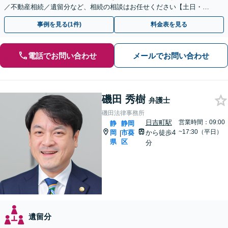
／不動産相続／遺留分など、相続の相談はお任せください【土日・夜
間相談可】登記・税の申告などアフターフォローも対応
事例を見る(1件)
料金表を見る
電話でお問い合わせ
メールでお問い合わせ
磯田 秀樹
弁護士
磯田法律事務所
日吉町駅
営業時間：09:00
静
静岡
~17:30（平日）
岡
市葵
から徒歩4
|
県
区
分
遺留分