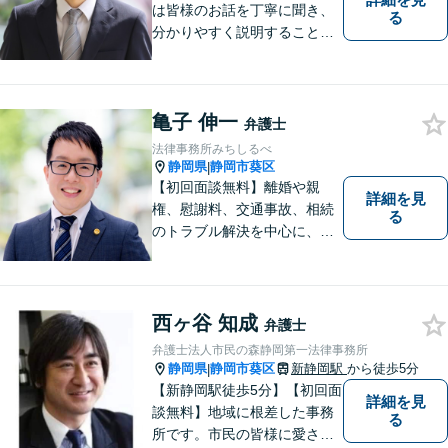
は皆様のお話を丁寧に聞き、
る
分かりやすく説明することを
心がけています。 不安や疑問
を解消し、より良い紛争解決
に向けて全力でサポートしま
亀子 伸一
す。 どんな些細なことでも結
弁護士
構ですので、お気軽にご相談
法律事務所みちしるべ
ください。
静岡県
静岡市葵区
|
【初回面談無料】離婚や親
詳細を見
権、慰謝料、交通事故、相続
る
のトラブル解決を中心に、一
人ひとりの「よりよい解決」
を一緒に考え、力を尽くす弁
護士です。遺言書などのご相
談も、お任せください。【静
西ヶ谷 知成
弁護士
岡市の弁護士】
弁護士法人市民の森静岡第一法律事務所
静岡県
静岡市葵区
新静岡駅
から徒歩5分
|
【新静岡駅徒歩5分】【初回面
詳細を見
談無料】地域に根差した事務
る
所です。市民の皆様に愛され