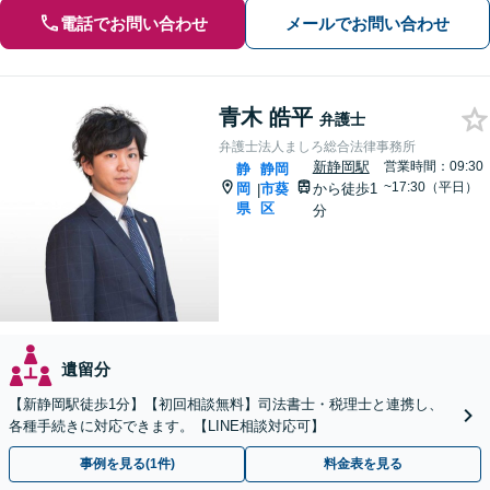
電話でお問い合わせ
メールでお問い合わせ
青木 皓平
弁護士
弁護士法人ましろ総合法律事務所
新静岡駅
営業時間：09:30
静
静岡
~17:30（平日）
岡
市葵
から徒歩1
|
県
区
分
遺留分
【新静岡駅徒歩1分】【初回相談無料】司法書士・税理士と連携し、
各種手続きに対応できます。【LINE相談対応可】
事例を見る(1件)
料金表を見る