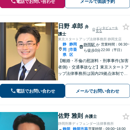
電話でお問い合わせ
メールで面談予約
日野 卓郎
弁
インタビューを
見る
護士
東京スタートアップ法律事務所 静岡支店
静
静岡
静岡駅
か
営業時間：06:30~
岡
市葵
|
22:00（平日）
ら徒歩0分
県
区
【離婚・不倫の慰謝料・刑事事件(加害
者側)・交通事故など】東京スタートア
ップ法律事務所は国内29拠点体制で全
国対応！【ご自宅からの電話相談にも
対応(法律相談は完全予約制)】各分野で
電話でお問い合わせ
メールでお問い合わせ
専門性の高い弁護士が寄り添い解決を
サポートします。
佐野 雅則
弁護士
静岡刑事ディフェンダー法律事務所
静岡
静岡市葵
営業時間：09:00~18:00