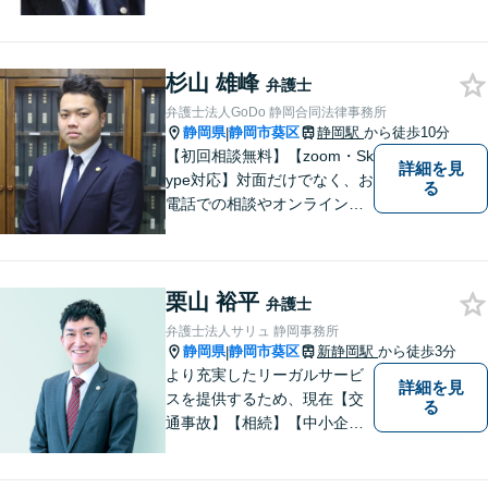
る事務所を目指しています。
【法テラス利用可能】【当日
／夜間／休日対応可能】お気
杉山 雄峰
軽にご連絡ください。
弁護士
弁護士法人GoDo 静岡合同法律事務所
静岡県
静岡市葵区
静岡駅
から徒歩10分
|
【初回相談無料】【zoom・Sk
詳細を見
ype対応】対面だけでなく、お
る
電話での相談やオンライン相
談も承っています！担当させ
て頂いた依頼者様に、「会え
て良かった」と納得していた
栗山 裕平
だける最善の解決を目指しま
弁護士
す。【ウェブ予約システムで
弁護士法人サリュ 静岡事務所
迅速な対応】
静岡県
静岡市葵区
新静岡駅
から徒歩3分
|
より充実したリーガルサービ
詳細を見
スを提供するため、現在【交
る
通事故】【相続】【中小企業
法務】の３分野を中心にご依
頼をお引き受けしています。