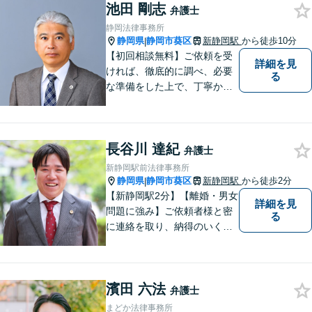
標、著作権、不正競争防止法
池田 剛志
弁護士
の専門知識・経験豊富」「リ
静岡法律事務所
ーガルフォースの高精度契約
静岡県
静岡市葵区
新静岡駅
から徒歩10分
|
書チェック」
【初回相談無料】ご依頼を受
詳細を見
ければ、徹底的に調べ、必要
る
な準備をした上で、丁寧かつ
誠実に事件に取り組むことを
心がけています。特に、医療
事故、労災事故、交通事故等
長谷川 達紀
の損害賠償請求事件、相続・
弁護士
離婚、破産・個人再生等は、
新静岡駅前法律事務所
私が力を注ぎ、得意としてい
静岡県
静岡市葵区
新静岡駅
から徒歩2分
|
る分野です。
【新静岡駅2分】【離婚・男女
詳細を見
問題に強み】ご依頼者様と密
る
に連絡を取り、納得のいく解
決へと導きます。法的トラブ
ルは非常に辛いものですの
で、精神面のサポートも積極
濱田 六法
的に行っております。お困り
弁護士
でしたら、お気軽にご相談く
まどか法律事務所