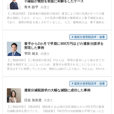
子縁組が無効を前提に和解をしたケース
青木 皓平
弁護士
【ご相談内容】【依頼者の相談前の状況】 遺言により別の兄弟がすべての遺
産を相続しており、さらに、その兄弟の配偶者が被相続人と養子縁組を結ん
でおり、遺留分割合を低くされていました。 ただ、被相続人は、養子縁組を
されたとする時期には、ほぼ寝たきりで養子縁組をすることは難しい状態で
した。 【依頼者の相談後の状況】 被相続人が生前入院していた病院から大量
のカルテを取り寄せ、カルテの記載から丁寧に被相続人の養子縁組作成当時
# 遺留分侵害額請求・放棄
の状況を読み取りました。 そのうえで、遺留分減殺請求をする前提として、
着手から2か月で早期に800万円ほどの遺留分請求を
養子縁組無効確認訴訟を申し立てました。 【解決方法、弁護士として果たし
実現した事例
た役割など】 裁判では、養子縁組が無効であることを前提とした遺留分額で
の和解が成立しました。 依頼者の声に耳を傾け、医療記録を丁寧に読み解
雫田 雄太
弁護士
き、被相続人が養子縁組をすることが到底できない状況であったことを裁判
【ご相談内容】【ご相談前の状況】 Hさんは、実母の遺言により妹が全ての
官に丁寧に説明をしました。
遺産を相続することになったため、遺留分を侵害されることになりました。
実父はすでに他界していたため、相続人は妹の二人であり、Hさんは、4分の1
の遺留分を侵害されていました。 Hさんは、実母が遺言を作成していたこと
を知らず、相続開始後にその事実を知らされました。実母が遺言を本当に自
分の自由な意思で作成したのかも分からず、また、自らが何らの遺産も取得
# 遺留分侵害額請求・放棄
できないことには納得できずにいました。 また、遺産には、複数の預貯金の
遺留分減殺請求の大幅な減額に成功した事例
他、不動産が含まれており、遺産の調査とその評価額が争点となっていまし
た。Hさんは妹と良好な関係ではなかったことから、自らこれらの争点を整理
できないと考えるに至り、弁護士にご相談に来られました。 【ご相談後の状
日吉 加奈恵
弁護士
況】 弁護士は、まずは丁寧にHさんから話を聞き、事情を整理しました。そ
【ご相談内容】【相談前】 相談者さまは他の法定相続人から700万円の遺留
うしたところ、実母には認知症はなく、公正証書遺言が作られていたこと等
分減殺請求を受けていた。 【相談後】 700万円の法的根拠が不明であったた
から、遺言自体は有効と言わざるを得ませんでした。一方で、遺産の範囲や