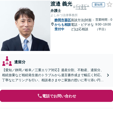
渡邉 義光
愛知県
インタビュ
ーを見る
弁護士
よしみつ法律事務所
営業時間：0
静岡市葵区
面談方法(対面・
からも相談
電話・ビデオな
9:00~19:00
受付中
ど)は応相談
（平日）
遺留分
【愛知／静岡／岐阜／三重エリア対応】遺産分割、不動産、遺留分、
相続放棄など相続発生後のトラブルから遺言書作成まで幅広く対応。
丁寧なヒアリングを行い、相談者さまやご家族の想いに寄り添い円滑
な解決へ導きます【オンライン面談OK】【休日相談可】
電話でお問い合わせ