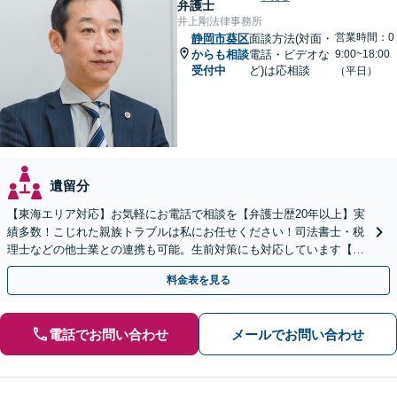
弁護士
井上剛法律事務所
営業時間：0
静岡市葵区
面談方法(対面・
からも相談
電話・ビデオな
9:00~18:00
受付中
ど)は応相談
（平日）
遺留分
【東海エリア対応】お気軽にお電話で相談を【弁護士歴20年以上】実
績多数！こじれた親族トラブルは私にお任せください！司法書士・税
理士などの他士業との連携も可能。生前対策にも対応しています【夜
間・休日面談可】【完全個室・秘密厳守】
料金表を見る
電話でお問い合わせ
メールでお問い合わせ