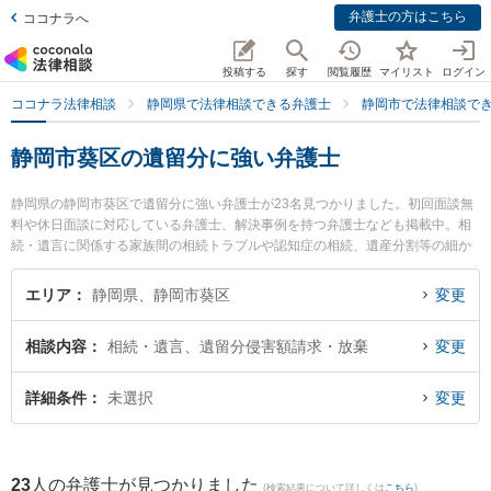
弁護士の方はこちら
ココナラへ
投稿する
探す
閲覧履歴
マイリスト
ログイン
ココナラ法律相談
静岡県で法律相談できる弁護士
静岡市で法律相談で
静岡市葵区の遺留分に強い弁護士
静岡県の静岡市葵区で遺留分に強い弁護士が23名見つかりました。初回面談無
料や休日面談に対応している弁護士、解決事例を持つ弁護士なども掲載中。相
続・遺言に関係する家族間の相続トラブルや認知症の相続、遺産分割等の細か
な分野での絞り込み検索もでき便利です。特に静岡法律事務所の小川 寛大弁護
士や弁護士法人ましろ総合法律事務所の青木 皓平弁護士、弁護士法人GoDo 静
エリア
静岡県、静岡市葵区
変更
岡合同法律事務所の守屋 典弁護士のプロフィール情報や弁護士費用、強みなど
が注目されています。『静岡市葵区で土日や夜間に発生した遺留分のトラブル
相談内容
相続・遺言、遺留分侵害額請求・放棄
変更
を今すぐに弁護士に相談したい』『遺留分のトラブル解決の実績豊富な近くの
弁護士を検索したい』『初回相談無料で遺留分を法律相談できる静岡市葵区内
の弁護士に相談予約したい』などでお困りの相談者さんにおすすめです。
詳細条件
未選択
変更
23
人の弁護士が見つかりました
(検索結果について詳しくは
こちら
)