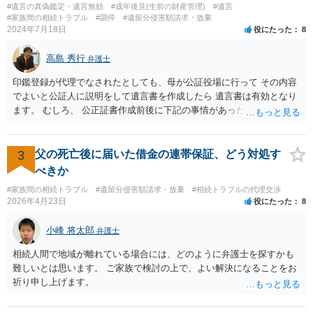
#遺言の真偽鑑定・遺言無効
#成年後見(生前の財産管理)
#遺言
になりそうな場合、 そのまま１００万円を和解案として提示しても、
#家族間の相続トラブル
#調停
#遺留分侵害額請求・放棄
判決と変わらないなら払う側としてはあまり和解に応じようという気
2024年7月18日
役にたった
8
にはなりにくいです。 他方で、７０万円で和解を提示した場合、 「こ
のまま判決で１００万円支払いとなるより、７０万円でまとめた方が
高島 秀行
弁護士
マシ」ということで、 合意の可能性が出てきます。 応じるかどうか
は、判決になったらどうなりそうか、という点についての検討が不可
印鑑登録が代理でなされたとしても、母が公証役場に行って その内容
欠ですので、 初めに述べた通り、代理人と相談するか、資料を持って
でよいと公証人に説明をして遺言書を作成したら 遺言書は有効となり
面談相談に行ってみることをお勧めします。
ます。 むしろ、 公正証書作成前後に下記の事情があったことが証明で
きれば判断能力がなく 無効だったと主張することが可能です。 翌年1
月に携帯が新しくなった母からの第一声は「ここにいたら殺される」
「面会に来てくれ」で、長男に聞くと「面会は出来ない。俺は携帯電
3
父の死亡後に届いた借金の連帯保証、どう対処す
話の使い方を教える為に会っている」「母の話は聞かなくて良い」と
べきか
電話が切れました。その後の電話でも「食事に毒が入っている」「体
#家族間の相続トラブル
#遺留分侵害額請求・放棄
#相続トラブルの代理交渉
にチップが埋められている」等、おかしかったです。 当時の診療記
2026年4月23日
役にたった
8
録、介護認定の資料、介護記録を取得して 弁護士に面談で相談された
方がよいと思います。
小峰 将太郎
弁護士
相続人間で地域が離れている場合には、どのように弁護士を探すかも
難しいとは思います。 ご家族で検討の上で、よい解決になることをお
祈り申し上げます。