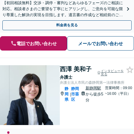
【初回相談無料】交渉・調停・審判などあらゆるフェーズのご相談に
対応。相談者さまのご要望を丁寧にヒアリングし、ご意向を可能な限
り尊重した解決の実現を目指します。遺言書の作成など相続前のご相
談もお任せください【完全個室で対応】
料金表を見る
電話でお問い合わせ
メールでお問い合わせ
西澤 美和子
インタビューを
見る
弁護士
弁護士法人市民の森静岡第一法律事務所
新静岡駅
営業時間：09:00
静
静岡
~16:00（平日）
岡
市葵
から徒歩5
|
県
区
分