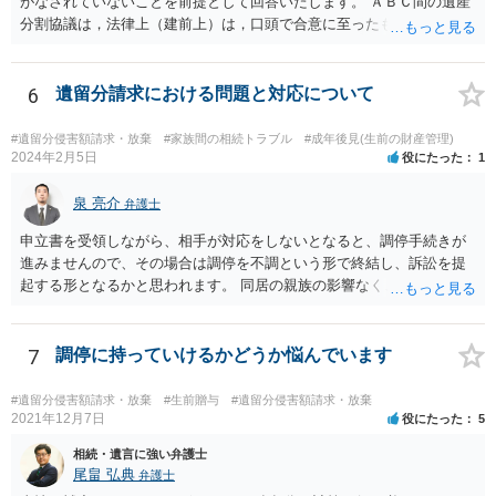
がなされていないことを前提として回答いたします。 ＡＢＣ間の遺産
分割協議は，法律上（建前上）は，口頭で合意に至ったものであって
も有効です。 しかし，口頭で合意したことを立証する方法がありませ
ん。 また，不動産の名義を移転するためには，遺産分割協議書への署
名捺印を得る必要があります。 したがって，残念ながら，「ＡＢＣ間
6
遺留分請求における問題と対応について
の遺産分割協議が有効に成立している」という前提に基づく主張は困
難と思われます。 「ＡＢＣ間の遺産分割協議は未了のまま，ＡとＢが
#遺留分侵害額請求・放棄
#家族間の相続トラブル
#成年後見(生前の財産管理)
死亡し，二次相続が発生した」という前提に基づいて協議を進める必
2024年2月5日
役にたった
1
要があります。 もちろん，Ｃの立場としては，ＡＢＣ間の遺産分割協
議の内容を前提とした主張をすることが最も有利ですが，ＡＢの相続
泉 亮介
弁護士
人は応じない姿勢を示していることから，実現は困難だと思います。
申立書を受領しながら、相手が対応をしないとなると、調停手続きが
主張としては維持しつつも，現実的な解決方法（遺産分割協議の落と
進みませんので、その場合は調停を不調という形で終結し、訴訟を提
しどころ）としては，譲歩することを甘受しなければならないかもし
起する形となるかと思われます。 同居の親族の影響なく、というのは
れません。
難しいでしょう。ただ、裁判や調停の中では主張等が書面で残るた
め、後からひっくり返すということは難しくなってくるかと思われま
す。 公開相談の場でのご相談については、どうしても限界が出てしま
7
調停に持っていけるかどうか悩んでいます
うため、一度個別にご相談をされることをお勧めいたします。
#遺留分侵害額請求・放棄
#生前贈与
#遺留分侵害額請求・放棄
2021年12月7日
役にたった
5
相続・遺言に強い弁護士
尾畠 弘典
弁護士