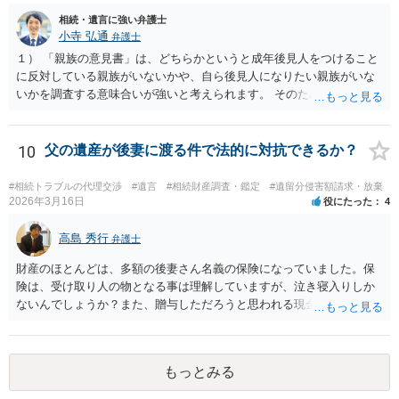
す。 合意書等に署名捺印してもいいか不安があるようでしたら、署名
相続・遺言に強い弁護士
捺印する前に、相談者様も別の弁護士に相談して確認してもらうので
小寺 弘通
弁護士
もいいと思います。 ⑵振込先が弁護士宛であることについて 代理人弁
護士の預り口座を振込先とするのはよくあることです。 問題ないと思
１） 「親族の意見書」は、どちらかというと成年後見人をつけること
います。
に反対している親族がいないかや、自ら後見人になりたい親族がいな
いかを調査する意味合いが強いと考えられます。 そのため、ご相談の
ご事情であれば無視してしまっても特に不都合はないと考えられま
す。 ２） 場合によっては、介護や被後見人の財産の処分等に関して、
後見人から相談があることも考えられます。 また、お祖母さんがお亡
10
父の遺産が後妻に渡る件で法的に対抗できるか？
くなりになった場合、相続人となる可能性がありますが、 その場合は
相続放棄されれば問題ありません。 ３） 完全に拒否する方法はないか
#相続トラブルの代理交渉
#遺言
#相続財産調査・鑑定
#遺留分侵害額請求・放棄
もしれませんが、 関わりを持ちたくないとのことでしたら、親族の意
2026年3月16日
役にたった
4
見書にその旨を記載して提出しておけば良いかも知れません。 後見人
としても、関わりを拒否している親族にあえて連絡をしてくる可能性
高島 秀行
弁護士
は低いと考えられます。 以上、ご参考になさってください。
財産のほとんどは、多額の後妻さん名義の保険になっていました。保
険は、受け取り人の物となる事は理解していますが、泣き寝入りしか
ないんでしょうか？また、贈与しただろうと思われる現金の引き出し
も数年ありました。この現金についても泣き寝入りしかないんでしょ
うか？ 保険は原則として受取人のものですが、遺産全体での保険金
の割合が高い場合、掛け金が一括払いで、保険金が掛け金の額と同様
もっとみる
の額の場合などは特別受益として遺留分の対象となる可能性がありま
す。 多額の現金の引き出しは、相手に渡ったかどうか、そのとき父