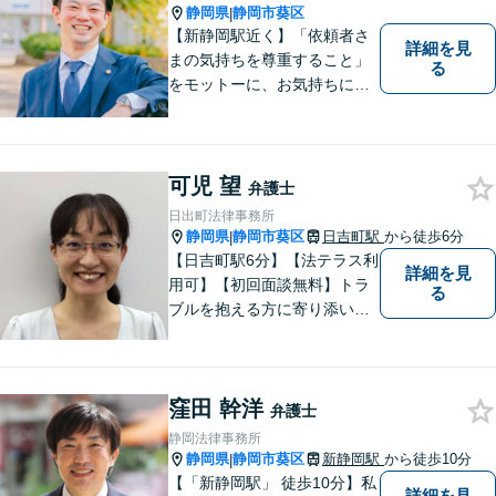
ださい！
静岡県
静岡市葵区
|
【新静岡駅近く】「依頼者さ
詳細を見
まの気持ちを尊重すること」
る
をモットーに、お気持ちに寄
り添い対応いたします【離
婚・男女問題】離婚調停／養
育費／財産分与などのお悩み
ご相談ください【交通事故】
可児 望
弁護士
豊富な経験と実績で早期に解
日出町法律事務所
決
静岡県
静岡市葵区
日吉町駅
から徒歩6分
|
【日吉町駅6分】【法テラス利
詳細を見
用可】【初回面談無料】トラ
る
ブルを抱える方に寄り添い、
その方に合った法的サービス
を提供します。お気軽にご相
談ください。
窪田 幹洋
弁護士
静岡法律事務所
静岡県
静岡市葵区
新静岡駅
から徒歩10分
|
【「新静岡駅」 徒歩10分】私
詳細を見