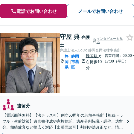
電話でお問い合わせ
メールでお問い合わせ
守屋 典
弁護
インタビューを見
る
士
弁護士法人GoDo 静岡合同法律事務所
静岡駅
か
営業時間：09:00~
静
静岡
17:30（平日）
岡
市葵
ら徒歩10
|
県
区
分
遺留分
【電話面談無料】【法テラス可】創立50周年の老舗事務所【相続トラ
ブル・生前対策】遺言書作成や家族信託、遺産分割協議・調停、遺留
分、相続放棄など幅広く対応【出張面談可】判例や法改正など、情報
を収集し、適切な解決策を提案【静岡駅10分】