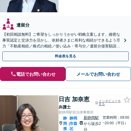
遺留分
【初回相談無料】ご希望をしっかりうかがい戦略立案します。緻密な
事実認定と交渉力を活かし、依頼者さまに有利な相続ができるよう尽
力「不動産相続／株式の相続／使い込み・寄与分／遺留分侵害額請求
／相続放棄／生前贈与／事業承継」【休日・夜間相談可】
料金表を見る
電話でお問い合わせ
メールでお問い合わせ
日吉 加奈恵
インタビューを
見る
弁護士
新静岡駅前法律事務所
新静岡駅
営業時間：09:00
静
静岡
~20:00（平日）
岡
市葵
から徒歩2
|
県
区
分