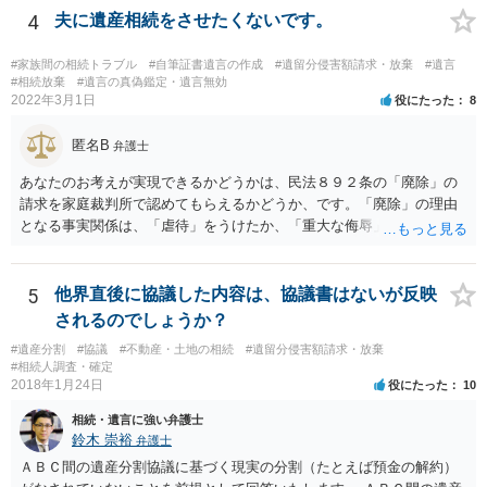
4
夫に遺産相続をさせたくないです。
#家族間の相続トラブル
#自筆証書遺言の作成
#遺留分侵害額請求・放棄
#遺言
#相続放棄
#遺言の真偽鑑定・遺言無効
2022年3月1日
役にたった
8
匿名B
弁護士
あなたのお考えが実現できるかどうかは、民法８９２条の「廃除」の
請求を家庭裁判所で認めてもらえるかどうか、です。「廃除」の理由
となる事実関係は、「虐待」をうけたか、「重大な侮辱」を受けた
か、推定相続人たる夫に「その他著しい非行」があったか否かです。
「廃除」は遺言でも可能です（民法８９３条）。 弁護士に具体的な事
情を話して相談して、「廃除」が可能か、実際に法律相談を受けるこ
5
他界直後に協議した内容は、協議書はないが反映
とをお勧めします。
されるのでしょうか？
#遺産分割
#協議
#不動産・土地の相続
#遺留分侵害額請求・放棄
#相続人調査・確定
2018年1月24日
役にたった
10
相続・遺言に強い弁護士
鈴木 崇裕
弁護士
ＡＢＣ間の遺産分割協議に基づく現実の分割（たとえば預金の解約）