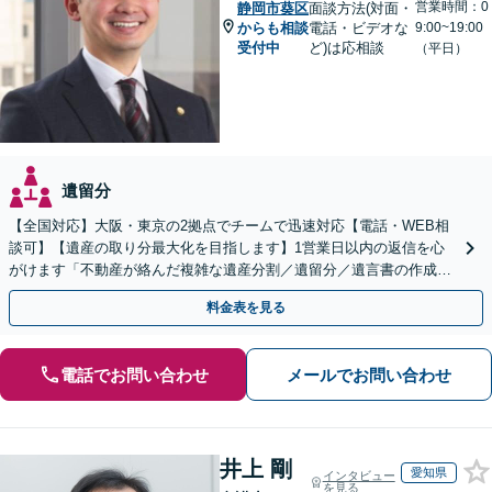
営業時間：0
静岡市葵区
面談方法(対面・
からも相談
電話・ビデオな
9:00~19:00
受付中
ど)は応相談
（平日）
遺留分
【全国対応】大阪・東京の2拠点でチームで迅速対応【電話・WEB相
談可】【遺産の取り分最大化を目指します】1営業日以内の返信を心
がけます「不動産が絡んだ複雑な遺産分割／遺留分／遺言書の作成・
執行／事業承継など、お任せください」【休日相談あり】
料金表を見る
電話でお問い合わせ
メールでお問い合わせ
井上 剛
愛知県
インタビュー
を見る