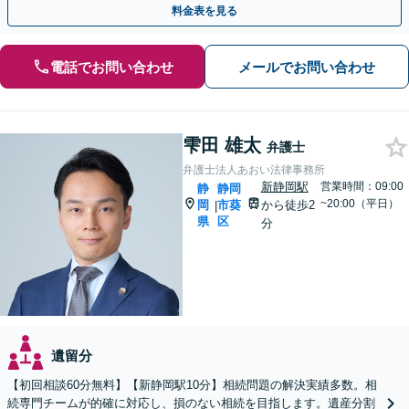
料金表を見る
電話でお問い合わせ
メールでお問い合わせ
雫田 雄太
弁護士
弁護士法人あおい法律事務所
新静岡駅
営業時間：09:00
静
静岡
~20:00（平日）
岡
市葵
から徒歩2
|
県
区
分
遺留分
【初回相談60分無料】【新静岡駅10分】相続問題の解決実績多数。相
続専門チームが的確に対応し、損のない相続を目指します。遺産分割