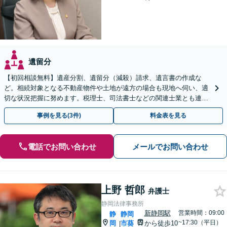
遺留分
【初回相談無料】遺産分割、遺留分（減殺）請求、遺言書の作成な
ど。相続対象となる不動産物件や土地が遠方の場合も現地へ伺い、適
切な状況把握に努めます。税理士、司法書士などの関連士業とも連携
しワンストップで対応します【新静岡駅直結】
事例を見る(3件)
料金表を見る
電話でお問い合わせ
メールでお問い合わせ
上野 哲郎
弁護士
静岡法律事務所
新静岡駅
営業時間：09:00
静
静岡
~17:30（平日）
岡
市葵
から徒歩10
|