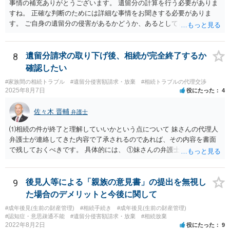
事情の補充ありがとうございます。 遺留分の計算を行う必要がありま
すね。 正確な判断のためには詳細な事情をお聞きする必要がありま
す。 ご自身の遺留分の侵害があるかどうか、あるとしてどの程度の金
額となるかを正確に把握されたいのであれば、一度お近くの弁護士に
相談されるのが良いと思います。
8
遺留分請求の取り下げ後、相続が完全終了するか
確認したい
#家族間の相続トラブル
#遺留分侵害額請求・放棄
#相続トラブルの代理交渉
2025年8月7日
役にたった
4
佐々木 晋輔
弁護士
⑴相続の件が終了と理解していいかという点について 妹さんの代理人
弁護士が連絡してきた内容で了承されるのであれば、その内容を書面
で残しておくべきです。 具体的には、 ①妹さんの弁護士に対して、連
絡してきた内容（遺留分請求は取り下げる、唯一執行されていない母
の預金を振り込めば終了など）を記載した合意書等の書面を作成して
もらう。 ②相談者様はその書面の内容をしっかり確認する。納得でき
9
後見人等による「親族の意見書」の提出を無視し
ない部分があれば、説明を求めたり、修正を求める。 なお、相続に
た場合のデメリットと今後に関して
関してお互いに債権債務がないことを確認する旨を記載してもらいま
#成年後見(生前の財産管理)
#相続手続き
#成年後見(生前の財産管理)
しょう。その記載があれば、相続の件は終了となります。 ③合意書等
#認知症・意思疎通不能
#遺留分侵害額請求・放棄
#相続放棄
が納得できる内容になれば、お互いに署名捺印する。 という流れで
2022年8月2日
役にたった
9