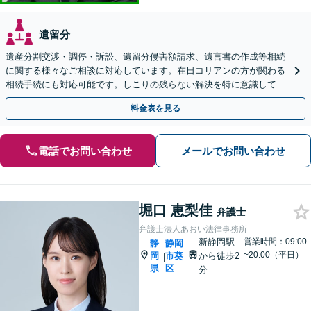
遺留分
遺産分割交渉・調停・訴訟、遺留分侵害額請求、遺言書の作成等相続
に関する様々なご相談に対応しています。在日コリアンの方が関わる
相続手続にも対応可能です。しこりの残らない解決を特に意識してい
ます。【新静岡駅10分】
料金表を見る
電話でお問い合わせ
メールでお問い合わせ
堀口 恵梨佳
弁護士
弁護士法人あおい法律事務所
新静岡駅
営業時間：09:00
静
静岡
~20:00（平日）
岡
市葵
から徒歩2
|
県
区
分