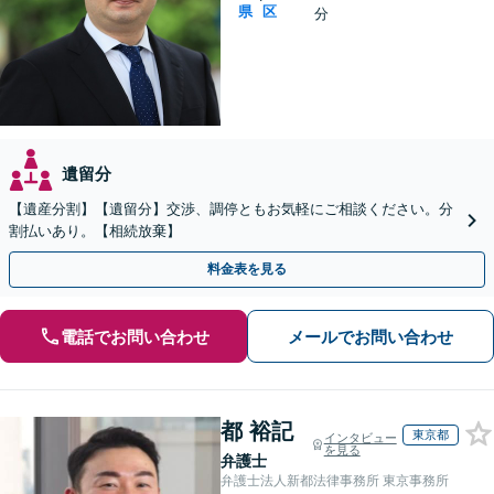
県
区
分
遺留分
【遺産分割】【遺留分】交渉、調停ともお気軽にご相談ください。分
割払いあり。【相続放棄】
料金表を見る
電話でお問い合わせ
メールでお問い合わせ
都 裕記
東京都
インタビュー
を見る
弁護士
弁護士法人新都法律事務所 東京事務所