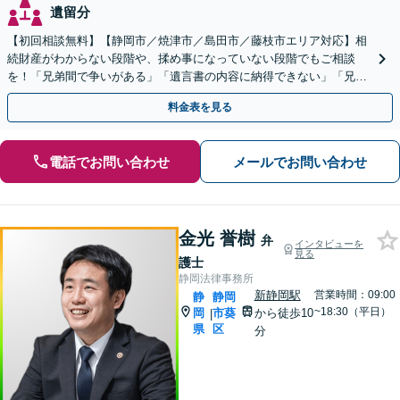
遺留分
【初回相談無料】【静岡市／焼津市／島田市／藤枝市エリア対応】相
続財産がわからない段階や、揉め事になっていない段階でもご相談
を！「兄弟間で争いがある」「遺言書の内容に納得できない」「兄弟
による使い込みがあるのではないか」など幅広いお悩みに対応
料金表を見る
電話でお問い合わせ
メールでお問い合わせ
金光 誉樹
弁
インタビューを
見る
護士
静岡法律事務所
新静岡駅
営業時間：09:00
静
静岡
~18:30（平日）
岡
市葵
から徒歩10
|
県
区
分