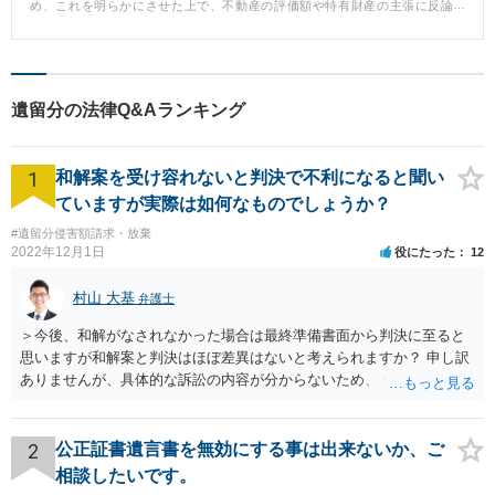
め、これを明らかにさせた上で、不動産の評価額や特有財産の主張に反論
評価額からすると、500万円を超える遺留分があると考えられる状況でした。
し、不合理な主張に対しては、客観的な証拠を付して反論しました。 結果、7
そこで、弁護士は、早期に適正な遺留分を取得できるよう対応することと
00万円の請求を200万円まで減額することに成功しました。 【先生のコメン
し、正式に委任を受けることになりました。 弁護士は、早速、妹に連絡を取
ト】 遺留分減殺請求においては、不動産の評価や特有財産といった法的な争
り、遺産の範囲などについて、資料を確認しながら、聞き取りなどを行いま
点に加え、複雑な計算が必要になるなど、ご自身で対応するのが難しいケー
した。また、妹からも、様々事情を聞き取くなどして、感情的な対立が深く
スもあります。 遺留分を請求したいという方、遺留分減殺請求を受けている
ならないよう丁寧に交渉を重ねました。その結果、2回目の面談では概ね双方
遺留分の法律Q&Aランキング
という方は、一度弁護士に相談されると良いでしょう。
の納得のいく内容で合意ができる見通しとなったため、交渉からわずか2か月
後の3回目の面談で、最終的に800万円ほどの遺留分で合意書を作成するに至
りました。 【弁護士コメント】 当事者間の話し合いでは、ついつい過去の出
1
和解案を受け容れないと判決で不利になると聞い
来事などを理由として、感情的な議論になりがちです。特に、遺言の内容に
納得ができない場合には、その有効性に疑問を持つなどして、余計に感情的
ていますが実際は如何なものでしょうか？
な話になりやすいといえます。本件では、早期に遺言の有効性などに見通し
#遺留分侵害額請求・放棄
を立てて、不必要な感情的議論にせずに建設的な話し合いを進めることがで
2022年12月1日
役にたった
12
きました。 その結果、早期解決により適正な遺留分を取得することができま
した。Hさんも冷静に弁護士に相談するなどして、大変賢明な対応をされたと
いうことができます。
村山 大基
弁護士
＞今後、和解がなされなかった場合は最終準備書面から判決に至ると
思いますが和解案と判決はほぼ差異はないと考えられますか？ 申し訳
ありませんが、具体的な訴訟の内容が分からないため、 何とも回答が
難しい、といわざるを得ません。 繰り返しになりますが、事情をよく
わかっている代理人弁護士に聞くか、 訴訟資料を持って面談相談に行
ってみましょう。 その上で、一般論として回答するなら、和解案と判
2
公正証書遺言書を無効にする事は出来ないか、ご
決は（ケースによって程度の差はあっても）食い違うことが多いで
相談したいです。
す。 金額は適当ですが、例えば判決で１００万円支払え、という結論