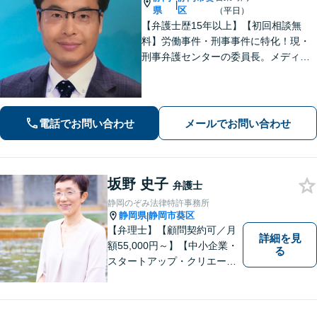
|
県
区
（平日）
【弁護士歴15年以上】【初回相談無
料】労働事件・刑事事件に特化！現・
刑事弁護センターの委員長。メディア
掲載案件多数！豊富な経験を活かし早
期釈放を目指します【労働・雇用】依
頼者さま目線のサポートを心がけま
す。地域密着型の法律事務所
電話でお問い合わせ
メールでお問い合わせ
坂野 史子
弁護士
静岡のぞみ法律特許事務所
静岡県
静岡市葵区
|
【弁理士】【顧問契約可／月
詳細を見
額55,000円～】【中小企業・
る
スタートアップ・クリエータ
ー支援】契約書チェックや知
的財産権に関する企業法務サ
ポート。「特許、意匠、商