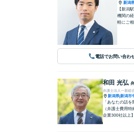
新潟
【新潟駅
機関の経
軽にご相
電話でお問い合わ
和田 光弘
弁護士法人一新総
新潟県
新潟市
|
「あなたの話を
（弁護士費用特
企業300社以上