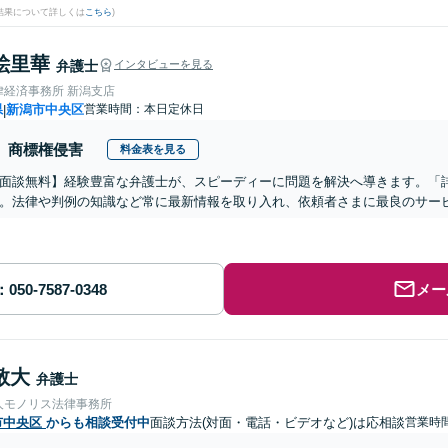
結果について詳しくは
こちら
)
絵里華
弁護士
インタビューを見る
律経済事務所 新潟支店
県
新潟市中央区
営業時間：本日定休日
|
商標権侵害
料金表を見る
面談無料】経験豊富な弁護士が、スピーディーに問題を解決へ導きます。「
。法律や判例の知識など常に最新情報を取り入れ、依頼者さまに最良のサービ
メー
敬大
弁護士
人モノリス法律事務所
市中央区
からも相談受付中
面談方法(対面・電話・ビデオなど)は応相談
営業時