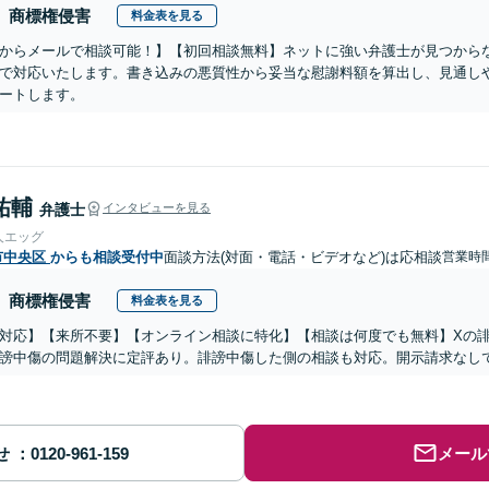
商標権侵害
料金表を見る
からメールで相談可能！】【初回相談無料】ネットに強い弁護士が見つから
で対応いたします。書き込みの悪質性から妥当な慰謝料額を算出し、見通し
ートします。
祐輔
弁護士
インタビューを見る
人エッグ
市中央区
からも相談受付中
面談方法(対面・電話・ビデオなど)は応相談
営業時間
商標権侵害
料金表を見る
対応】【来所不要】【オンライン相談に特化】【相談は何度でも無料】Xの
謗中傷の問題解決に定評あり。誹謗中傷した側の相談も対応。開示請求なし
せ
メール