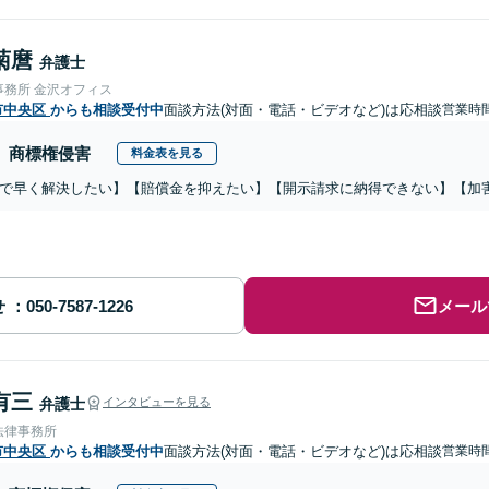
菊麿
弁護士
事務所 金沢オフィス
市中央区
からも相談受付中
面談方法(対面・電話・ビデオなど)は応相談
営業時間
商標権侵害
料金表を見る
で早く解決したい】【賠償金を抑えたい】【開示請求に納得できない】【加
せ
メール
有三
弁護士
インタビューを見る
法律事務所
市中央区
からも相談受付中
面談方法(対面・電話・ビデオなど)は応相談
営業時