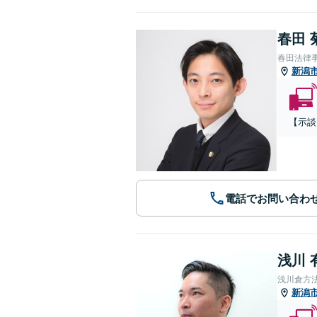
春田 
春田法律
新潟
【示談
電話でお問い合わ
浅川 
浅川倉方
新潟