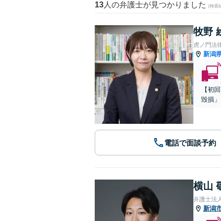
13
人の弁護士が見つかりました
(検索
牧野 
虎ノ門法
新潟
【初回
毀損」
電話で面談予約
横山 
弁護士法
新潟