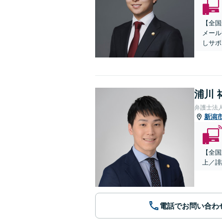
【全国
メール
しサポ
浦川 
弁護士法
新潟
【全国
上／誹
電話でお問い合わ