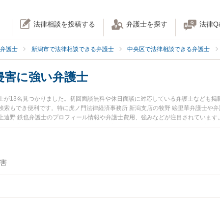
法律相談を投稿する
弁護士を探す
法律Q
弁護士
新潟市で法律相談できる弁護士
中央区で法律相談できる弁護士
侵害に強い弁護士
士が13名見つかりました。初回面談無料や休日面談に対応している弁護士なども掲
検索もでき便利です。特に虎ノ門法律経済事務所 新潟支店の牧野 絵里華弁護士や弁
上遠野 鉄也弁護士のプロフィール情報や弁護士費用、強みなどが注目されています
い』『商標権侵害のトラブル解決の実績豊富な近くの弁護士を検索したい』『初回
りの相談者さんにおすすめです。
害