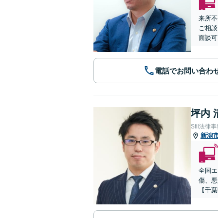
来所不
ご相談
面談可
電話でお問い合わ
坪内 
Sfil法律
新潟
全国エ
傷、悪
【千葉