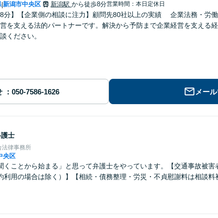
県
新潟市中央区
新潟駅
から徒歩8分
営業時間：本日定休日
|
8分】【企業側の相談に注力】顧問先80社以上の実績 企業法務・労働
営を支える法的パートナーです。解決から予防まで企業経営を支える経
談ください。
せ
メール
弁護士
合法律事務所
中央区
聞くことから始まる」と思って弁護士をやっています。【交通事故被害
約利用の場合は除く）】【相続・債務整理・労災・不貞慰謝料は相談料
】