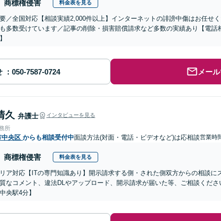
商標権侵害
料金表を見る
要／全国対応【相談実績2,000件以上】インターネットの誹謗中傷はお任せ
も多数受けています／記事の削除・損害賠償請求など多数の実績あり【電話
】
せ
メール
清久
弁護士
インタビューを見る
事務所
市中央区
からも相談受付中
面談方法(対面・電話・ビデオなど)は応相談
営業時間
商標権侵害
料金表を見る
リア対応【ITの専門知識あり】開示請求する側・された側双方からの相談に
質なコメント、違法DLやアップロード、開示請求が届いた等、ご相談ください
中央駅4分】