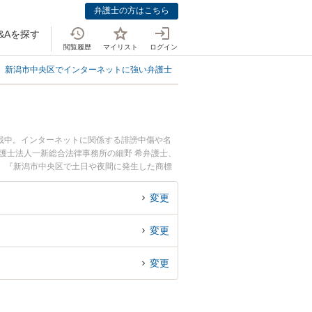
弁護士の方はこちら
&Aを探す
閲覧履歴
マイリスト
ログイン
新潟市中央区でインターネットに強い弁護士
新潟市中央区で商標権侵害に強
載中。インターネットに関係する誹謗中傷や名
護士法人一新総合法律事務所の細野 希弁護士、
。『新潟市中央区で土日や夜間に発生した商標
相談無料で商標権侵害を法律相談できる新潟市中
変更
変更
変更