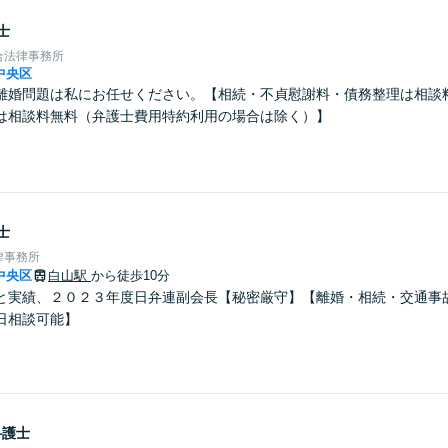
士
合法律事務所
中央区
離婚問題は私にお任せください。【相続・不貞慰謝料・債務整理は相談
は相談料無料（弁護士費用特約利用の場合は除く）】
士
律事務所
中央区
白山駅
から徒歩10分
と実績、２０２３年度日弁連副会長【秘密厳守】【離婚・相続・交通事
日相談可能】
弁護士