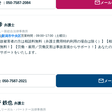
せ
メール
希
弁護士
人一新総合法律事務所
県
新潟市中央区
営業時間：09:00~17:00（土曜日）
|
故被害者の方は相談料無料（弁護士費用特約利用の場合は除く）】【相
無料！】【労働・雇用／労働災害は事故直後からサポート！】あなたの
サポートをいたします。
メー
 鉄也
弁護士
人リーガル・パートナー法律事務所