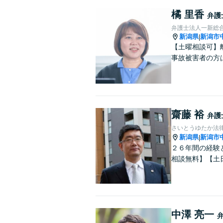
橘 里香
弁護
弁護士法人一新総
新潟県
新潟市
|
【土曜相談可】
事故被害者の方
齋藤 裕
弁護
さいとうゆたか法
新潟県
新潟市
|
２６年間の経験
相談無料】【土
中澤 亮一