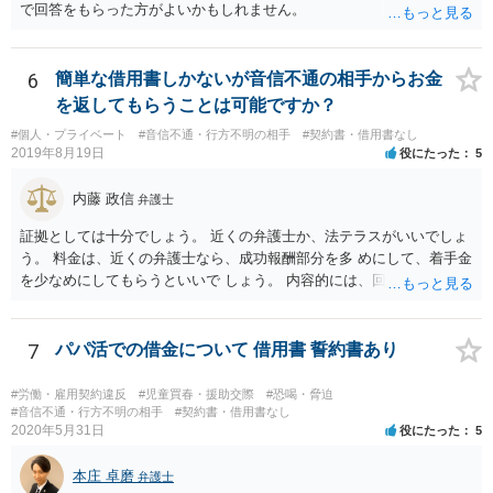
で回答をもらった方がよいかもしれません。
6
簡単な借用書しかないが音信不通の相手からお金
を返してもらうことは可能ですか？
#個人・プライベート
#音信不通・行方不明の相手
#契約書・借用書なし
2019年8月19日
役にたった
5
内藤 政信
弁護士
証拠としては十分でしょう。 近くの弁護士か、法テラスがいいでしょ
う。 料金は、近くの弁護士なら、成功報酬部分を多 めにして、着手金
を少なめにしてもらうといいで しょう。 内容的には、回収見込みがあ
るかどうかですね。
7
パパ活での借金について 借用書 誓約書あり
#労働・雇用契約違反
#児童買春・援助交際
#恐喝・脅迫
#音信不通・行方不明の相手
#契約書・借用書なし
2020年5月31日
役にたった
5
本庄 卓磨
弁護士