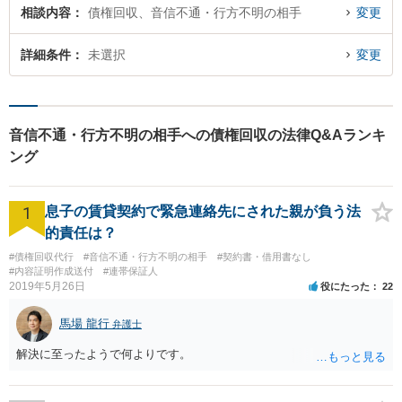
相談内容
債権回収、音信不通・行方不明の相手
変更
詳細条件
未選択
変更
音信不通・行方不明の相手への債権回収の法律Q&Aランキ
ング
1
息子の賃貸契約で緊急連絡先にされた親が負う法
的責任は？
#債権回収代行
#音信不通・行方不明の相手
#契約書・借用書なし
#内容証明作成送付
#連帯保証人
2019年5月26日
役にたった
22
馬場 龍行
弁護士
解決に至ったようで何よりです。