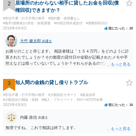
2
居場所のわからない相手に貸したお金を回収(債
権回収)できますか？
#音信不通・行方不明の相手
#契約書・借用書なし
#相手(債務者)の所在・財産調査
#内容証明作成送付
#債権回収代行
2018年4月4日
役にたった
20
大竹 健太郎
弁護士
お困りのことと存じます。 相談者様は「１５４万円」をどのように計
算されたでしょうか？その都度の貸付日や金額が記載されたメモや手
控えなどは残っていないでしょうか？それらがあるのであればメール
と共に証拠として用いることが可能です。メールについては内容次第
です。 彼の住所については住民票上の住所であれば調査することは可
能です。 弁護士に依頼した際の費用にいては現在弁護士費用が自由化
3
知人間の金銭の貸し借りトラブル
されており法律事務所によって異なりますので、あくまで目安となり
ますが、交渉を依頼すると①着手金が請求額×8％or10万円の高い方、
#音信不通・行方不明の相手
#少額訴訟サポート
#返金請求
②成功報酬が16％、③実費というところでしょうか。法律事務所によ
#少額訴訟の相談・依頼
#個人・プライベート
#10〜50万円未満
2023年4月8日
役にたった
16
っては別途日当を請求するところもあると思います。 勝訴の見込みや
回収の見込み、私にご依頼いただいた場合の費用については、詳細を
内藤 政信
お伺いできればお伝えさせていただきますので、宜しければ、個別に
弁護士
ご連絡頂けますと幸いです。 宜しくお願い致します。
無理ですね。 これで相談は終了します。