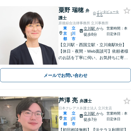
粟野 瑞穂
弁
インタビューを
見る
護士
原後綜合法律事務所 立川事務所
東
立
立川駅
から
営業時間：本
京
川
|
日定休日
徒歩8分
都
市
【立川駅・西国立駅・立川南駅8分】
【休日・夜間・Web面談可】依頼者様
のお話を丁寧に伺い、お気持ちに寄り
添った対応を大切にしています。離婚
や相続、不動産、刑事事件から企業法
メールでお問い合わせ
務まで。難しい法律用語もかみ砕いて
お伝えし、安心できるよう努めます。
芦澤 亮
弁護士
日本クレアス弁護士法人 立川支店
東
立
立川駅
から
営業時間：本
京
川
|
日定休日
徒歩7分
都
市
【初回相談無料】【法テラス利用可】