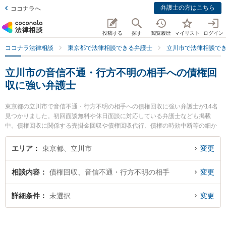
弁護士の方はこちら
ココナラへ
投稿する
探す
閲覧履歴
マイリスト
ログイン
ココナラ法律相談
東京都で法律相談できる弁護士
立川市で法律相談で
立川市の音信不通・行方不明の相手への債権回
収に強い弁護士
東京都の立川市で音信不通・行方不明の相手への債権回収に強い弁護士が14名
見つかりました。初回面談無料や休日面談に対応している弁護士なども掲載
中。債権回収に関係する売掛金回収や債権回収代行、債権の時効中断等の細か
な分野での絞り込み検索もでき便利です。特に弁護士法人琥珀法律事務所 立川
事務所の西川 陸弁護士や原後綜合法律事務所 立川事務所の今浦 啓弁護士、あ
エリア
東京都、立川市
変更
けぼの綜合法律事務所の藍原 義章弁護士のプロフィール情報や弁護士費用、強
みなどが注目されています。『立川市で土日や夜間に発生した音信不通・行方
相談内容
債権回収、音信不通・行方不明の相手
変更
不明の相手への債権回収のトラブルを今すぐに弁護士に相談したい』『音信不
通・行方不明の相手への債権回収のトラブル解決の実績豊富な近くの弁護士を
検索したい』『初回相談無料で音信不通・行方不明の相手への債権回収を法律
詳細条件
未選択
変更
相談できる立川市内の弁護士に相談予約したい』などでお困りの相談者さんに
おすすめです。