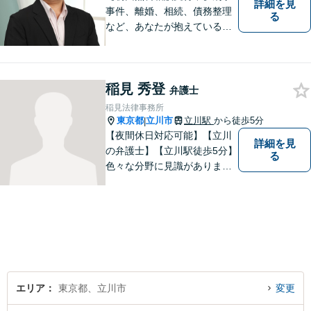
詳細を見
事件、離婚、相続、債務整理
る
など、あなたが抱えている問
題の解決をサポートします。
稲見 秀登
弁護士
稲見法律事務所
東京都
立川市
立川駅
から徒歩5分
|
【夜間休日対応可能】【立川
詳細を見
の弁護士】【立川駅徒歩5分】
る
色々な分野に見識がありま
す。少しでもお悩みを抱えて
いる方は是非一度ご相談くだ
さい。
エリア
東京都、立川市
変更