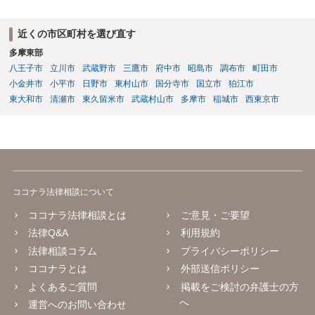
近くの市区町村を選び直す
多摩東部
八王子市
立川市
武蔵野市
三鷹市
府中市
昭島市
調布市
町田市
小金井市
小平市
日野市
東村山市
国分寺市
国立市
狛江市
東大和市
清瀬市
東久留米市
武蔵村山市
多摩市
稲城市
西東京市
ココナラ法律相談について
ココナラ法律相談とは
ご意見・ご要望
法律Q&A
利用規約
法律相談コラム
プライバシーポリシー
ココナラとは
外部送信ポリシー
よくあるご質問
掲載をご検討の弁護士の方
へ
運営へのお問い合わせ