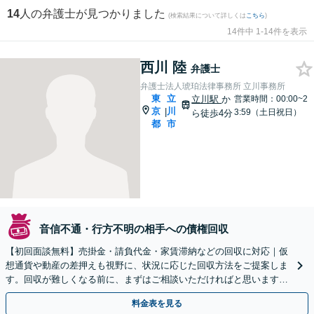
14
人の弁護士が見つかりました
(検索結果について詳しくは
こちら
)
14件中 1-14件を表示
西川 陸
弁護士
弁護士法人琥珀法律事務所 立川事務所
東
立
立川駅
か
営業時間：00:00~2
京
川
|
3:59（土日祝日）
ら徒歩4分
都
市
音信不通・行方不明の相手への債権回収
【初回面談無料】売掛金・請負代金・家賃滞納などの回収に対応｜仮
想通貨や動産の差押えも視野に、状況に応じた回収方法をご提案しま
す。回収が難しくなる前に、まずはご相談いただければと思います。
【電話・オンライン面談可】
料金表を見る