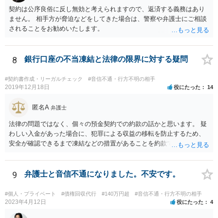
契約は公序良俗に反し無効と考えられますので、返済する義務はあり
ません。 相手方が脅迫などをしてきた場合は、警察や弁護士にご相談
されることをお勧めいたします。
8
銀行口座の不当凍結と法律の限界に対する疑問
#契約書作成・リーガルチェック
#音信不通・行方不明の相手
2019年12月18日
役にたった
14
匿名A
弁護士
法律の問題ではなく、個々の預金契約での約款の話かと思います。 疑
わしい入金があった場合に、犯罪による収益の移転を防止するため、
安全が確認できるまで凍結などの措置があることを約款で定めている
のではないかと考えられます。もし約款があるなら、これに同意して
口座を開設している以上、応じざるを得ません。 銀行に根拠を確認し
てみるとよいでしょう。
9
弁護士と音信不通になりました。不安です。
#個人・プライベート
#債権回収代行
#140万円超
#音信不通・行方不明の相手
2023年4月12日
役にたった
4