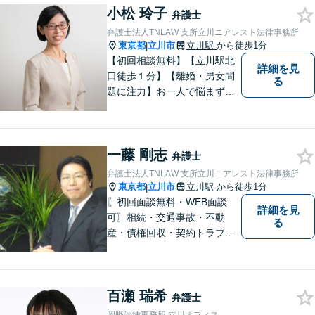
小松 玲子
弁護士
弁護士法人TNLAW 支所立川ニアレスト法律事務所
東京都
立川市
立川駅
から徒歩1分
|
【初回相談無料】【立川駅北
詳細を見
口徒歩１分】【離婚・男女問
る
題に注力】お一人で悩まず、
お気軽にご相談ください。
一藤 剛志
弁護士
弁護士法人TNLAW 支所立川ニアレスト法律事務所
東京都
立川市
立川駅
から徒歩1分
|
〖初回面談無料・WEB面談
詳細を見
可〗相続・交通事故・不動
る
産・債権回収・契約トラブル
に対応。事業と暮らしを守る
ため、早い段階から丁寧にサ
ポートします〖立川駅近く〗
百瀬 瑞希
弁護士