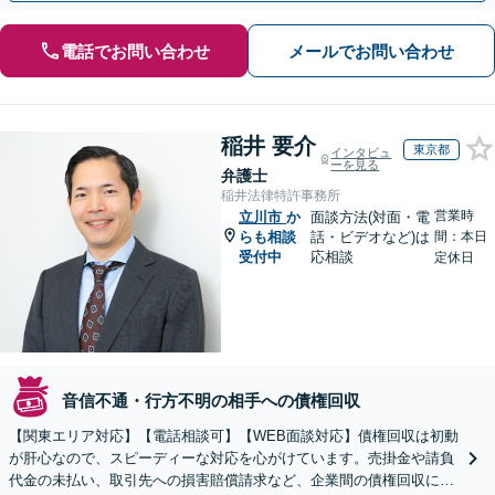
電話でお問い合わせ
メールでお問い合わせ
稲井 要介
東京都
インタビュ
ーを見る
弁護士
稲井法律特許事務所
営業時
立川市
か
面談方法(対面・電
らも相談
話・ビデオなど)は
間：本日
受付中
応相談
定休日
音信不通・行方不明の相手への債権回収
【関東エリア対応】【電話相談可】【WEB面談対応】債権回収は初動
が肝心なので、スピーディーな対応を心がけています。売掛金や請負
代金の未払い、取引先への損害賠償請求など、企業間の債権回収に幅