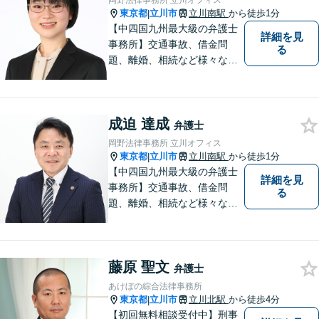
岡野法律事務所 立川オフィス
東京都
立川市
立川南駅
から徒歩1分
|
【中四国九州最大級の弁護士
詳細を見
事務所】交通事故、借金問
る
題、離婚、相続など様々な問
題について、「何度でも無
料」の相談を行っています！
まずはお気軽にご相談くださ
成迫 達成
い！
弁護士
岡野法律事務所 立川オフィス
東京都
立川市
立川南駅
から徒歩1分
|
【中四国九州最大級の弁護士
詳細を見
事務所】交通事故、借金問
る
題、離婚、相続など様々な問
題について、「何度でも無
料」の相談を行っています！
まずはお気軽にご相談くださ
藤原 聖文
い！
弁護士
あけぼの綜合法律事務所
東京都
立川市
立川北駅
から徒歩4分
|
【初回無料相談受付中】刑事