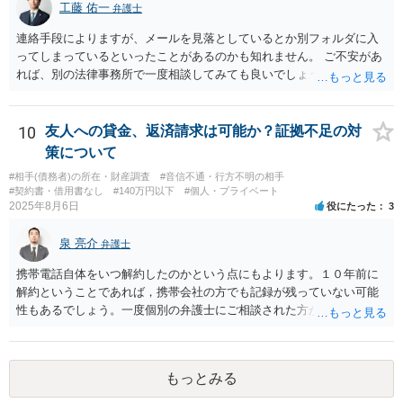
工藤 佑一
弁護士
連絡手段によりますが、メールを見落としているとか別フォルダに入
ってしまっているといったことがあるのかも知れません。 ご不安があ
れば、別の法律事務所で一度相談してみても良いでしょう。
10
友人への貸金、返済請求は可能か？証拠不足の対
策について
#相手(債務者)の所在・財産調査
#音信不通・行方不明の相手
#契約書・借用書なし
#140万円以下
#個人・プライベート
2025年8月6日
役にたった
3
泉 亮介
弁護士
携帯電話自体をいつ解約したのかという点にもよります。１０年前に
解約ということであれば，携帯会社の方でも記録が残っていない可能
性もあるでしょう。一度個別の弁護士にご相談された方が良いかと思
われます。
もっとみる