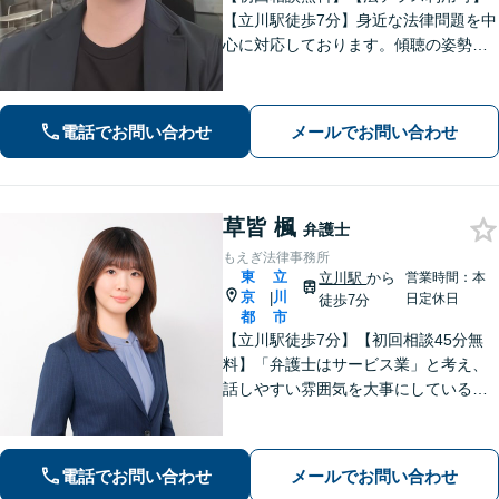
【立川駅徒歩7分】身近な法律問題を中
心に対応しております。傾聴の姿勢と
話しやすい雰囲気作りを大切にしてお
りますので、何かお困りごとがござい
ましたらお気軽にご相談ください。
電話でお問い合わせ
メールでお問い合わせ
【電話相談可】【休日・夜間面談可】
草皆 楓
弁護士
もえぎ法律事務所
東
立
立川駅
から
営業時間：本
京
川
|
日定休日
徒歩7分
都
市
【立川駅徒歩7分】【初回相談45分無
料】「弁護士はサービス業」と考え、
話しやすい雰囲気を大事にしている事
務所です。ご相談者様のお悩みをじっ
くり伺い、その気持ちに寄り添うこと
を心がけています【離婚・男女問題／
電話でお問い合わせ
メールでお問い合わせ
相続・遺言／交通事故】