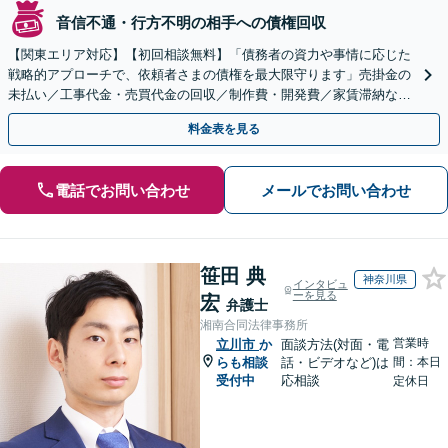
音信不通・行方不明の相手への債権回収
【関東エリア対応】【初回相談無料】「債務者の資力や事情に応じた
戦略的アプローチで、依頼者さまの債権を最大限守ります」売掛金の
未払い／工事代金・売買代金の回収／制作費・開発費／家賃滞納な
ど、事業活動で発生するあらゆる債権回収に実績あり
料金表を見る
電話でお問い合わせ
メールでお問い合わせ
笹田 典
神奈川県
インタビュ
ーを見る
宏
弁護士
湘南合同法律事務所
営業時
立川市
か
面談方法(対面・電
らも相談
話・ビデオなど)は
間：本日
受付中
応相談
定休日