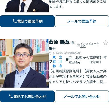
希望やお気持ちに沿った解決策をご提
示します。
電話で面談予約
メールで面談予約
藍原 義章
弁
インタビューを
見る
護士
あけぼの綜合法律事務所
東
立
立川北駅
から
営業時間：本
京
川
|
日定休日
徒歩4分
都
市
【初回相談原則無料】【男女４人の弁
護士が在籍する事務所】市役所勤務の
キャリアも持つベテラン弁護士！初回
面談の際には、相談内容とアドバイス
をレジュメにしてご提供します。離婚
電話でお問い合わせ
メールでお問い合わせ
問題、不動産・住まい、借金、労働雇
用、企業法務など