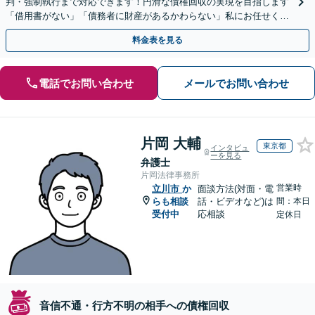
判・強制執行まで対応できます！円滑な債権回収の実現を目指します
「借用書がない」「債務者に財産があるかわらない」私にお任せくだ
さい！【分割払いあり】【休日・夜間相談可】
料金表を見る
電話でお問い合わせ
メールでお問い合わせ
片岡 大輔
東京都
インタビュ
ーを見る
弁護士
片岡法律事務所
営業時
立川市
か
面談方法(対面・電
らも相談
話・ビデオなど)は
間：本日
受付中
応相談
定休日
音信不通・行方不明の相手への債権回収