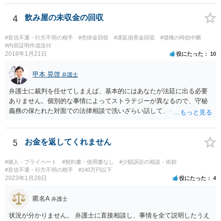
4
飲み屋の未収金の回収
#音信不通・行方不明の相手
#売掛金回収
#遅延損害金回収
#債権の時効中断
#内容証明作成送付
2018年1月21日
役にたった
10
甲本 晃啓
弁護士
弁護士に裁判を任せてしまえば、基本的にはあなたが法廷に出る必要
ありません。個別的な事情によってストラテジーが異なるので、守秘
義務の保たれた対面での法律相談で洗いざらい話して、ベストな方法
を検討してもらってください。
5
お金を返してくれません
#個人・プライベート
#契約書・借用書なし
#少額訴訟の相談・依頼
#音信不通・行方不明の相手
#140万円以下
2023年1月28日
役にたった
4
匿名A
弁護士
状況が分かりません。 弁護士に直接相談し、事情を全て説明したうえ