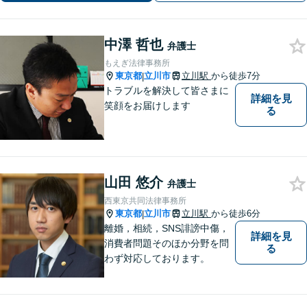
中澤 哲也
弁護士
もえぎ法律事務所
東京都
立川市
立川駅
から徒歩7分
|
トラブルを解決して皆さまに
詳細を見
笑顔をお届けします
る
山田 悠介
弁護士
西東京共同法律事務所
東京都
立川市
立川駅
から徒歩6分
|
離婚，相続，SNS誹謗中傷，
詳細を見
消費者問題そのほか分野を問
る
わず対応しております。