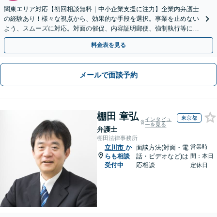
関東エリア対応【初回相談無料｜中小企業支援に注力】企業内弁護士
の経験あり！様々な視点から、効果的な手段を選択。事業を止めない
よう、スムーズに対応。対面の催促、内容証明郵便、強制執行等に精
通。お困りの方はすぐにご相談を【オンライン面談◎】
料金表を見る
メールで面談予約
棚田 章弘
東京都
インタビュ
ーを見る
弁護士
棚田法律事務所
営業時
立川市
か
面談方法(対面・電
らも相談
話・ビデオなど)は
間：本日
受付中
応相談
定休日