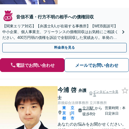
音信不通・行方不明の相手への債権回収
【関東エリア対応】【弁護士9人が在籍する事務所】【WEB面談可】
中小企業、個人事業主、フリーランスの債権回収はお気軽にご相談く
ださい。400万円弱の債権を訴訟で全額回収した実績あり。単発のご
依頼から、顧問契約まで対応しております
料金表を見る
電話でお問い合わせ
メールでお問い合わせ
今浦 啓
弁護
インタビューを見
る
士
原後綜合法律事務所 立川事務所
東
立
立川駅
から
営業時間：本
京
川
|
日定休日
徒歩8分
都
市
あなたのお悩みをお聞かせください。