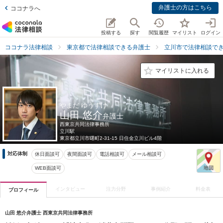
弁護士の方はこちら
ココナラへ
投稿する
探す
閲覧履歴
マイリスト
ログイン
ココナラ法律相談
東京都で法律相談できる弁護士
立川市で法律相談で
マイリストに入れる
やまだ ゆうすけ
山田 悠介
弁護士
西東京共同法律事務所
立川駅
東京都
立川市曙町2-31-15 日住金立川ビル4階
対応体制
休日面談可
夜間面談可
電話相談可
メール相談可
WEB面談可
インタビュー
注力分野
事例紹介
料金表
プロフィール
山田 悠介弁護士 西東京共同法律事務所