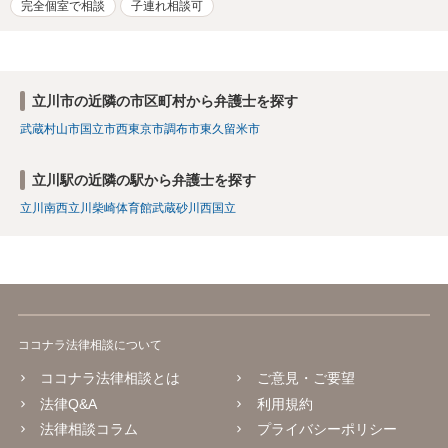
完全個室で相談
子連れ相談可
立川市の近隣の市区町村から弁護士を探す
武蔵村山市
国立市
西東京市
調布市
東久留米市
立川駅の近隣の駅から弁護士を探す
立川南
西立川
柴崎体育館
武蔵砂川
西国立
ココナラ法律相談について
ココナラ法律相談とは
ご意見・ご要望
法律Q&A
利用規約
法律相談コラム
プライバシーポリシー