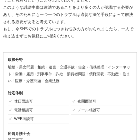
うこともあるということを忘れてはいけません。
このような誹謗中傷は違法であることをより多くの人が認識する必要が
あり、そのためにも一つ一つのトラブルは適切な法的手段によって解決
される必要があると考えています。
もし、今SNSでのトラブルにつきお悩みの方がおられましたら、一人で
抱え込まずにお気軽にご相談ください。
取扱分野
離婚・男女問題
相続・遺言
交通事故
借金・債務整理
インターネッ
ト
労働・雇用
刑事事件
詐欺・消費者問題
債権回収
不動産・住ま
い
医療・介護問題
企業法務
対応体制
休日面談可
夜間面談可
電話相談可
メール相談可
WEB面談可
所属弁護士会
第二東京