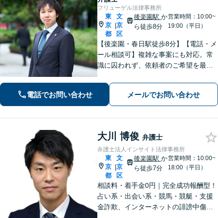
フリューゲル法律事務所
東
文
後楽園駅
か
営業時間：10:00~
京
京
|
19:00（平日）
ら徒歩8分
都
区
【後楽園・春日駅徒歩8分】【電話・メ
ール相談可】複雑な事案にも対応。常
識に囚われず、依頼者のご希望を最優
先に解決策を捻り出します。 【企
業法務】企業間・企業内のトラブルは
電話でお問い合わせ
メールでお問い合わせ
お任せください。安心して経営に集中
できる環境を整えます。【初回相談無
料】
大川 博俊
弁護士
弁護士法人インサイト法律事務所
東
文
後楽園駅
か
営業時間：10:00~
京
京
|
18:00（平日）
ら徒歩7分
都
区
相談料・着手金0円｜完全成功報酬型！
占い系・出会い系・競馬・競艇・支援
金詐欺、インターネットの誹謗中傷・
逮捕歴等の削除実績が多数あり！【電