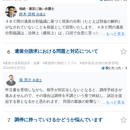
相続・遺言に強い弁護士
鈴木 崇裕
弁護士
ＡＢＣ間の遺産分割協議に基づく現実の分割（たとえば預金の解約）
がなされていないことを前提として回答いたします。 ＡＢＣ間の遺産
分割協議は，法律上（建前上）は，口頭で合意に至ったものであって
も有効です。 しかし，口頭で合意したことを立証する方法がありませ
ん。 また，不動産の名義を移転するためには，遺産分割協議書への署
名捺印を得る必要があります。 したがって，残念ながら，「ＡＢＣ間
6
遺留分請求における問題と対応について
の遺産分割協議が有効に成立している」という前提に基づく主張は困
難と思われます。 「ＡＢＣ間の遺産分割協議は未了のまま，ＡとＢが
#遺留分侵害額請求・放棄
#家族間の相続トラブル
#成年後見(生前の財産管理)
死亡し，二次相続が発生した」という前提に基づいて協議を進める必
2024年2月5日
役にたった
1
要があります。 もちろん，Ｃの立場としては，ＡＢＣ間の遺産分割協
議の内容を前提とした主張をすることが最も有利ですが，ＡＢの相続
泉 亮介
弁護士
人は応じない姿勢を示していることから，実現は困難だと思います。
申立書を受領しながら、相手が対応をしないとなると、調停手続きが
主張としては維持しつつも，現実的な解決方法（遺産分割協議の落と
進みませんので、その場合は調停を不調という形で終結し、訴訟を提
しどころ）としては，譲歩することを甘受しなければならないかもし
起する形となるかと思われます。 同居の親族の影響なく、というのは
れません。
難しいでしょう。ただ、裁判や調停の中では主張等が書面で残るた
め、後からひっくり返すということは難しくなってくるかと思われま
す。 公開相談の場でのご相談については、どうしても限界が出てしま
7
調停に持っていけるかどうか悩んでいます
うため、一度個別にご相談をされることをお勧めいたします。