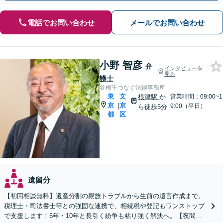
電話でお問い合わせ
メールでお問い合わせ
小野 智彦
弁
インタビューを
見る
護士
谷根千つなぐ法律事務所
東
文
根津駅
か
営業時間：09:00~1
京
京
|
9:00（平日）
ら徒歩5分
都
区
遺留分
【初回相談無料】遺産分割の親族トラブルから生前の遺言作成まで。
税理士・司法書士等との強固な連携で、相続税や登記もワンストップ
で支援します！5年・10年と長引く紛争も粘り強く解決へ。【夜間や