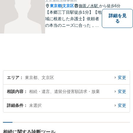
文京湯島法律事務所
東京都
文京区
御茶ノ水駅
から徒歩6分
|
【本郷三丁目駅徒歩1分】【地
詳細を見
域に根差した弁護士】依頼者
る
の本当のニーズに合った，オ
ーダーメイドのリーガルサー
ビスを提供します。離婚問題
／労働問題／刑事事件／企業
法務など、幅広い法律トラブ
ルに対応。【明確な料金体
系】よりよい解決を目指して
いきます。
エリア
東京都、文京区
変更
相談内容
相続・遺言、遺留分侵害額請求・放棄
変更
詳細条件
未選択
変更
相続に関する診断ツール