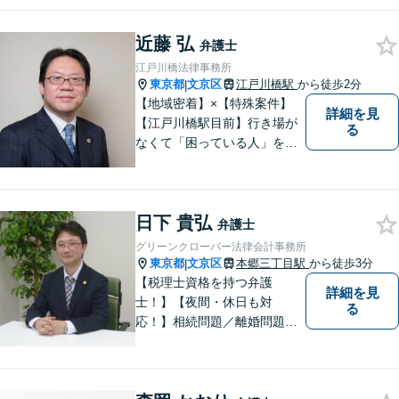
どんな事件でも依頼者様と密
なコミュニケーションを心が
近藤 弘
け、依頼者様の利益を第一に
弁護士
考えております。まずはお気
江戸川橋法律事務所
軽にご相談ください。【法テ
東京都
文京区
江戸川橋駅
から徒歩2分
|
ラス利用可】
【地域密着】×【特殊案件】
詳細を見
【江戸川橋駅目前】行き場が
る
なくて「困っている人」をゼ
ロに。事務所は駅近ですが入
口は駅の反対側です。 https://
edolaw.com/
日下 貴弘
弁護士
グリーンクローバー法律会計事務所
東京都
文京区
本郷三丁目駅
から徒歩3分
|
【税理士資格を持つ弁護
詳細を見
士！】【夜間・休日も対
る
応！】相続問題／離婚問題／
借金問題／税金問題／企業法
務など、幅広く対応可能で
す。ご依頼者のみなさまと共