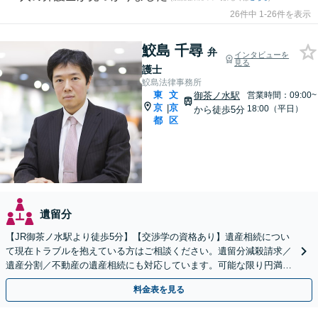
26件中 1-26件を表示
鮫島 千尋
弁
インタビューを
見る
護士
鮫島法律事務所
東
文
御茶ノ水駅
営業時間：09:00~
京
京
|
18:00（平日）
から徒歩5分
都
区
遺留分
【JR御茶ノ水駅より徒歩5分】【交渉学の資格あり】遺産相続につい
て現在トラブルを抱えている方はご相談ください。遺留分減殺請求／
遺産分割／不動産の遺産相続にも対応しています。可能な限り円満解
決へ。
料金表を見る