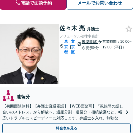
電話で面談予約
メールでお問い合わせ
佐々木 亮
弁護士
フリューゲル法律事務所
東
文
後楽園駅
か
営業時間：10:00~
京
京
|
19:00（平日）
ら徒歩8分
都
区
遺留分
【初回面談無料】【弁護士直通電話】【WEB面談可】「親族間の話し
合いのストレス」から解放へ。遺産分割・遺留分・相続放棄など、幅
広いトラブルにスピーディーに対応します。弁護士を入れ、無駄な争
いを防ぐ。税理士と連携【休日・夜間・当日相談に対応】
料金表を見る