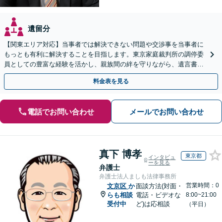
遺留分
【関東エリア対応】当事者では解決できない問題や交渉事を当事者に
もっとも有利に解決することを目指します。東京家庭裁判所の調停委
員としての豊富な経験を活かし、親族間の絆を守りながら、遺言書作
成から相続放棄まで相続問題を誠実にサポートいたします。
料金表を見る
電話でお問い合わせ
メールでお問い合わせ
真下 博孝
東京都
インタビュ
ーを見る
弁護士
弁護士法人ましも法律事務所
営業時間：0
文京区
か
面談方法(対面・
らも相談
電話・ビデオな
8:00~21:00
受付中
ど)は応相談
（平日）