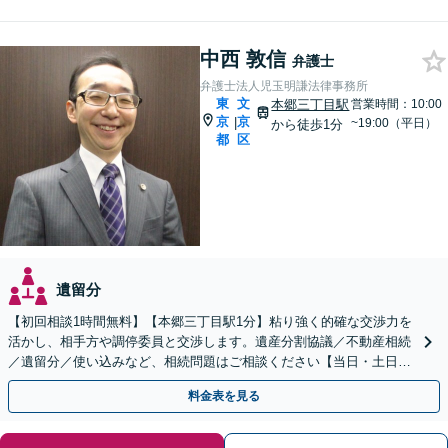
中西 敦信
弁護士
弁護士法人児玉明謙法律事務所
東
文
本郷三丁目駅
営業時間：10:00
京
京
|
~19:00（平日）
から徒歩1分
都
区
遺留分
【初回相談1時間無料】【本郷三丁目駅1分】粘り強く的確な交渉力を
活かし、相手方や調停委員と交渉します。遺産分割協議／不動産相続
／遺留分／使い込みなど、相続問題はご相談ください【当日・土日対
応可】トラブル前の段階でも相談可。メール24時間受付
料金表を見る