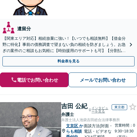
遺留分
【関東エリア対応】相続放棄に強い！【いつでも相談無料】【借金分
野に特化】事前の債務調査で望まない負の相続を防ぎましょう。お急
ぎの案件のご相談もお気軽に【時効援用のサポートも可】【分割払い
利用可】【休日電話相談可能】
料金表を見る
電話でお問い合わせ
メールでお問い合わせ
吉田 公紀
東京都
インタビュ
ーを見る
弁護士
弁護士法人池袋吉田総合法律事務所
営業時間：0
文京区
か
面談方法(対面・
らも相談
電話・ビデオな
9:30~18:30
受付中
ど)は応相談