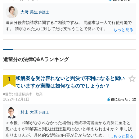
大﨑 美生
弁護士
遺留分侵害額請求に関するご相談ですね。 同請求は一人で行使可能で
す。 請求された人に対してだけ支払うことで良いです。
遺留分の法律Q&Aランキング
1
和解案を受け容れないと判決で不利になると聞い
ていますが実際は如何なものでしょうか？
#遺留分侵害額請求・放棄
2022年12月1日
役にたった
12
村山 大基
弁護士
＞今後、和解がなされなかった場合は最終準備書面から判決に至ると
思いますが和解案と判決はほぼ差異はないと考えられますか？ 申し訳
ありませんが、具体的な訴訟の内容が分からないため、 何とも回答が