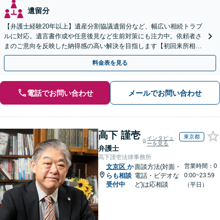
遺留分
【弁護士経験20年以上】遺産分割協議遺留分など、幅広い相続トラブ
ルに対応。遺言書作成や任意後見など生前対策にも注力中。依頼者さ
まのご意向を反映した納得感の高い解決を目指します【初回来所相談
無料】【電話相談・web面談可】【千葉中央駅5分】
料金表を見る
電話でお問い合わせ
メールでお問い合わせ
高下 謹壱
東京都
インタビュ
ーを見る
弁護士
高下謹壱法律事務所
営業時間：0
文京区
か
面談方法(対面・
らも相談
電話・ビデオな
0:00~23:59
受付中
ど)は応相談
（平日）