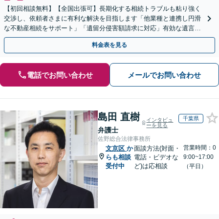
【初回相談無料】【全国出張可】長期化する相続トラブルも粘り強く
交渉し、依頼者さまに有利な解決を目指します「他業種と連携し円滑
な不動産相続をサポート」「遺留分侵害額請求に対応」有効な遺言書
で万全な生前対策【休日・夜間相談あり】【水道橋駅1分】
料金表を見る
電話でお問い合わせ
メールでお問い合わせ
島田 直樹
千葉県
インタビュ
ーを見る
弁護士
佐野総合法律事務所
営業時間：0
文京区
か
面談方法(対面・
らも相談
電話・ビデオな
9:00~17:00
受付中
ど)は応相談
（平日）