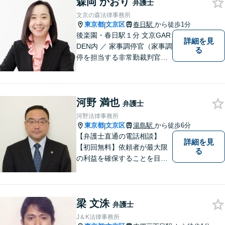
森岡 かおり
に歩みながら、問題解決のお
弁護士
手伝いをいたします。初回相
文京の森法律事務所
談無料ですので、お気軽にご
東京都
文京区
春日駅
から徒歩1分
|
相談ください！
後楽園・春日駅１分 文京GAR
詳細を見
DEN内 ／ 家事調停官（家事調
る
停を担当する非常勤裁判官）
経験を持ち、離婚・家庭問題
に対応 ／ 日本心理学会認定心
理士
河野 満也
弁護士
河野法律事務所
東京都
文京区
湯島駅
から徒歩6分
|
【弁護士直通の電話相談】
詳細を見
【初回無料】依頼者が最大限
る
の利益を確保することを目指
し、皆さまのお悩みを「円
滑」かつ「適切」に解決でき
るよう、弁護士としてお手伝
梁 文洙
いさせて頂きます。
弁護士
J＆K法律事務所