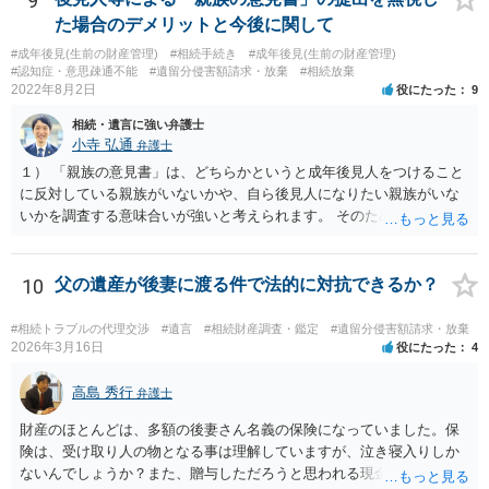
9
ない部分があれば、説明を求めたり、修正を求める。 なお、相続に
た場合のデメリットと今後に関して
関してお互いに債権債務がないことを確認する旨を記載してもらいま
#成年後見(生前の財産管理)
#相続手続き
#成年後見(生前の財産管理)
しょう。その記載があれば、相続の件は終了となります。 ③合意書等
#認知症・意思疎通不能
#遺留分侵害額請求・放棄
#相続放棄
が納得できる内容になれば、お互いに署名捺印する。 という流れで
2022年8月2日
役にたった
9
す。 合意書等に署名捺印してもいいか不安があるようでしたら、署名
相続・遺言に強い弁護士
捺印する前に、相談者様も別の弁護士に相談して確認してもらうので
小寺 弘通
弁護士
もいいと思います。 ⑵振込先が弁護士宛であることについて 代理人弁
護士の預り口座を振込先とするのはよくあることです。 問題ないと思
１） 「親族の意見書」は、どちらかというと成年後見人をつけること
います。
に反対している親族がいないかや、自ら後見人になりたい親族がいな
いかを調査する意味合いが強いと考えられます。 そのため、ご相談の
ご事情であれば無視してしまっても特に不都合はないと考えられま
す。 ２） 場合によっては、介護や被後見人の財産の処分等に関して、
後見人から相談があることも考えられます。 また、お祖母さんがお亡
10
父の遺産が後妻に渡る件で法的に対抗できるか？
くなりになった場合、相続人となる可能性がありますが、 その場合は
相続放棄されれば問題ありません。 ３） 完全に拒否する方法はないか
#相続トラブルの代理交渉
#遺言
#相続財産調査・鑑定
#遺留分侵害額請求・放棄
もしれませんが、 関わりを持ちたくないとのことでしたら、親族の意
2026年3月16日
役にたった
4
見書にその旨を記載して提出しておけば良いかも知れません。 後見人
としても、関わりを拒否している親族にあえて連絡をしてくる可能性
高島 秀行
弁護士
は低いと考えられます。 以上、ご参考になさってください。
財産のほとんどは、多額の後妻さん名義の保険になっていました。保
険は、受け取り人の物となる事は理解していますが、泣き寝入りしか
ないんでしょうか？また、贈与しただろうと思われる現金の引き出し