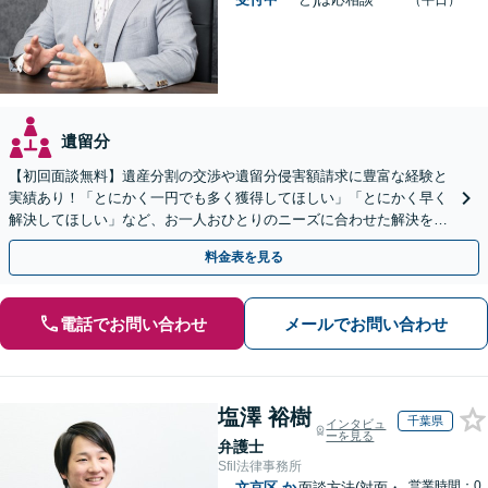
（平日）
遺留分
【初回面談無料】遺産分割の交渉や遺留分侵害額請求に豊富な経験と
実績あり！「とにかく一円でも多く獲得してほしい」「とにかく早く
解決してほしい」など、お一人おひとりのニーズに合わせた解決を目
指します【WEB面談可】
料金表を見る
電話でお問い合わせ
メールでお問い合わせ
塩澤 裕樹
千葉県
インタビュ
ーを見る
弁護士
Sfil法律事務所
営業時間：0
文京区
か
面談方法(対面・