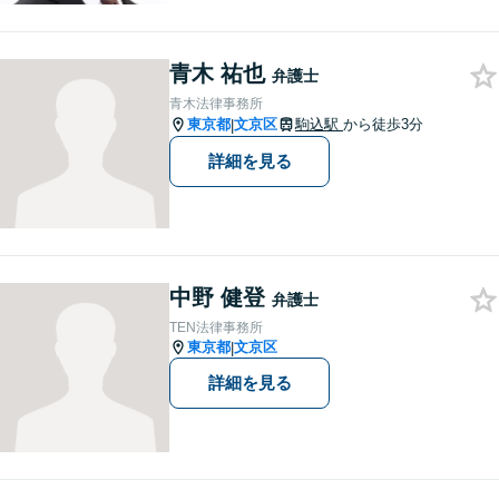
HATID:ribenlvshi-fuyuan、LIN
EID:＠706llwfgにてご相談くだ
青木 祐也
さい。
弁護士
青木法律事務所
東京都
文京区
駒込駅
から徒歩3分
|
詳細を見る
中野 健登
弁護士
TEN法律事務所
東京都
文京区
|
詳細を見る