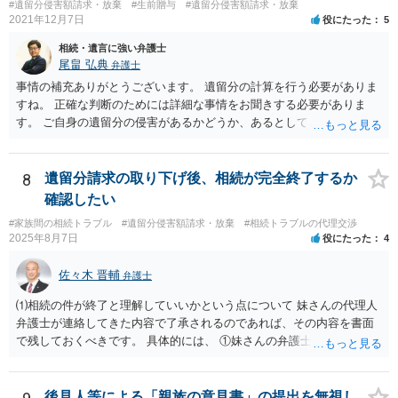
#遺留分侵害額請求・放棄
#生前贈与
#遺留分侵害額請求・放棄
2021年12月7日
役にたった
5
相続・遺言に強い弁護士
尾畠 弘典
弁護士
事情の補充ありがとうございます。 遺留分の計算を行う必要がありま
すね。 正確な判断のためには詳細な事情をお聞きする必要がありま
す。 ご自身の遺留分の侵害があるかどうか、あるとしてどの程度の金
額となるかを正確に把握されたいのであれば、一度お近くの弁護士に
相談されるのが良いと思います。
8
遺留分請求の取り下げ後、相続が完全終了するか
確認したい
#家族間の相続トラブル
#遺留分侵害額請求・放棄
#相続トラブルの代理交渉
2025年8月7日
役にたった
4
佐々木 晋輔
弁護士
⑴相続の件が終了と理解していいかという点について 妹さんの代理人
弁護士が連絡してきた内容で了承されるのであれば、その内容を書面
で残しておくべきです。 具体的には、 ①妹さんの弁護士に対して、連
絡してきた内容（遺留分請求は取り下げる、唯一執行されていない母
の預金を振り込めば終了など）を記載した合意書等の書面を作成して
もらう。 ②相談者様はその書面の内容をしっかり確認する。納得でき
後見人等による「親族の意見書」の提出を無視し