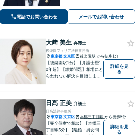
話相談・LINEでのやり取りでスピード
対応】他で断られた案件も、まずはお
電話でお問い合わせ
メールでお問い合わせ
気軽にご相談ください【守秘義務を徹
底】
大﨑 美生
弁護士
後楽園フィリア法律事務所
東京都
文京区
後楽園駅
から徒歩1分
|
【後楽園駅1分】【弁護士歴1
詳細を見
0年超】【離婚問題】相場にと
る
らわれない解決を目指しま
す。シングルマザーの家庭育
ち【相続問題】協力弁護士、
税理士、司法書士と連携しま
日髙 正美
す。著書あり。事務員任せに
弁護士
せず弁護士が全ての手続きを
日髙法律事務所
代理します。
東京都
文京区
本郷三丁目駅
から徒歩5分
|
【完全個室で相談】【本郷三
詳細を見
丁目駅5分】【離婚・男女問
る