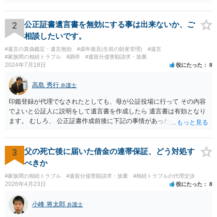
難しい、といわざるを得ません。 繰り返しになりますが、事情をよく
わかっている代理人弁護士に聞くか、 訴訟資料を持って面談相談に行
ってみましょう。 その上で、一般論として回答するなら、和解案と判
2
公正証書遺言書を無効にする事は出来ないか、ご
決は（ケースによって程度の差はあっても）食い違うことが多いで
相談したいです。
す。 金額は適当ですが、例えば判決で１００万円支払え、という結論
#遺言の真偽鑑定・遺言無効
#成年後見(生前の財産管理)
#遺言
になりそうな場合、 そのまま１００万円を和解案として提示しても、
#家族間の相続トラブル
#調停
#遺留分侵害額請求・放棄
判決と変わらないなら払う側としてはあまり和解に応じようという気
2024年7月18日
役にたった
8
にはなりにくいです。 他方で、７０万円で和解を提示した場合、 「こ
のまま判決で１００万円支払いとなるより、７０万円でまとめた方が
高島 秀行
弁護士
マシ」ということで、 合意の可能性が出てきます。 応じるかどうか
は、判決になったらどうなりそうか、という点についての検討が不可
印鑑登録が代理でなされたとしても、母が公証役場に行って その内容
欠ですので、 初めに述べた通り、代理人と相談するか、資料を持って
でよいと公証人に説明をして遺言書を作成したら 遺言書は有効となり
面談相談に行ってみることをお勧めします。
ます。 むしろ、 公正証書作成前後に下記の事情があったことが証明で
きれば判断能力がなく 無効だったと主張することが可能です。 翌年1
月に携帯が新しくなった母からの第一声は「ここにいたら殺される」
「面会に来てくれ」で、長男に聞くと「面会は出来ない。俺は携帯電
3
父の死亡後に届いた借金の連帯保証、どう対処す
話の使い方を教える為に会っている」「母の話は聞かなくて良い」と
べきか
電話が切れました。その後の電話でも「食事に毒が入っている」「体
#家族間の相続トラブル
#遺留分侵害額請求・放棄
#相続トラブルの代理交渉
にチップが埋められている」等、おかしかったです。 当時の診療記
2026年4月23日
役にたった
8
録、介護認定の資料、介護記録を取得して 弁護士に面談で相談された
方がよいと思います。
小峰 将太郎
弁護士