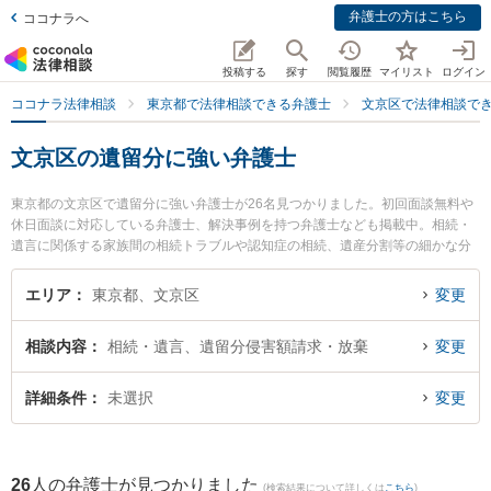
弁護士の方はこちら
ココナラへ
投稿する
探す
閲覧履歴
マイリスト
ログイン
ココナラ法律相談
東京都で法律相談できる弁護士
文京区で法律相談で
文京区の遺留分に強い弁護士
東京都の文京区で遺留分に強い弁護士が26名見つかりました。初回面談無料や
休日面談に対応している弁護士、解決事例を持つ弁護士なども掲載中。相続・
遺言に関係する家族間の相続トラブルや認知症の相続、遺産分割等の細かな分
野での絞り込み検索もでき便利です。特に鮫島法律事務所の鮫島 千尋弁護士や
弁護士法人児玉明謙法律事務所の中西 敦信弁護士、フリューゲル法律事務所 の
エリア
東京都、文京区
変更
佐々木 亮弁護士のプロフィール情報や弁護士費用、強みなどが注目されていま
す。『文京区で土日や夜間に発生した遺留分のトラブルを今すぐに弁護士に相
相談内容
相続・遺言、遺留分侵害額請求・放棄
変更
談したい』『遺留分のトラブル解決の実績豊富な近くの弁護士を検索したい』
『初回相談無料で遺留分を法律相談できる文京区内の弁護士に相談予約した
い』などでお困りの相談者さんにおすすめです。
詳細条件
未選択
変更
26
人の弁護士が見つかりました
(検索結果について詳しくは
こちら
)