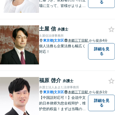
に基づき、依頼者の方々の立
る
場に立って、皆様がよりよい
未来に向かって進んで行くお
手伝いをいたします。
土屋 信
弁護士
土屋信法律事務所
東京都
文京区
本郷三丁目駅
から徒歩4分
|
個人法務も企業法務も幅広く
詳細を見
対応！
る
福原 啓介
弁護士
弁護士法人あまた法律事務所
東京都
文京区
本郷三丁目駅
から徒歩1分
|
【中国語対応可！】会说中文
詳細を見
的日本律师为您全程辩护，维
る
护您的权益！まずは当職の直
通番号050-1808-1106、WEC