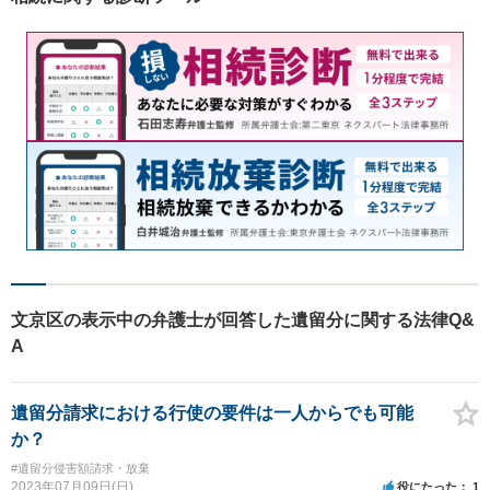
文京区の表示中の弁護士が回答した遺留分に関する法律Q&
A
遺留分請求における行使の要件は一人からでも可能
か？
#遺留分侵害額請求・放棄
2023年07月09日(日)
役にたった
1