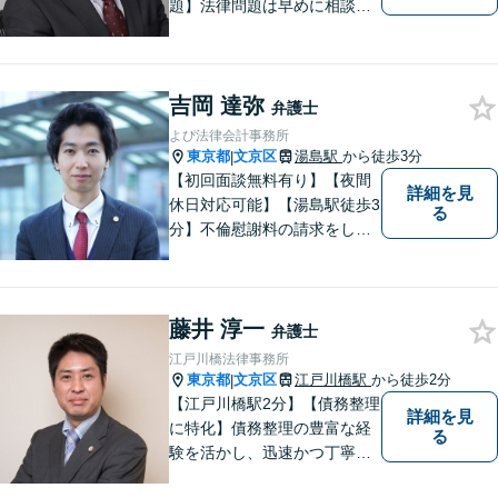
題】法律問題は早めに相談す
ることで、スピーディーかつ
経済的負担も少なく解決でき
ることが多いです。自分の抱
吉岡 達弥
えている問題が、弁護士に相
弁護士
談していい内容なのかわから
よぴ法律会計事務所
ないという方も、ぜひご相談
東京都
文京区
湯島駅
から徒歩3分
|
ください。
【初回面談無料有り】【夜間
詳細を見
休日対応可能】【湯島駅徒歩3
る
分】不倫慰謝料の請求をした
い、離婚後の生活が不安な
ど、離婚・男女問題でお悩み
の方はお一人で抱え込まずに
藤井 淳一
まずはご相談ください。【メ
弁護士
ディア出演】
江戸川橋法律事務所
東京都
文京区
江戸川橋駅
から徒歩2分
|
【江戸川橋駅2分】【債務整理
詳細を見
に特化】債務整理の豊富な経
る
験を活かし、迅速かつ丁寧に
解決策をご提案いたします。