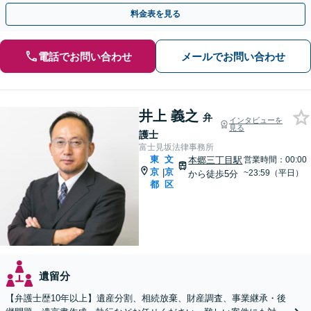
休日相談も対応可能】
料金表を見る
電話でお問い合わせ
メールでお問い合わせ
井上 義之
弁
インタビューを
見る
護士
富士見坂法律事務所
東
文
本郷三丁目駅
営業時間：00:00
京
京
|
~23:59（平日）
から徒歩5分
都
区
遺留分
【弁護士歴10年以上】遺産分割、相続放棄、財産調査、事業継承・後