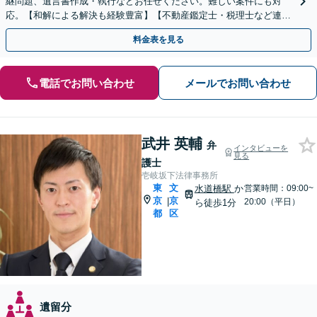
継問題、遺言書作成・執行などお任せください。難しい案件にも対
応。【和解による解決も経験豊富】【不動産鑑定士・税理士など連
携】【水道橋／本郷三丁目駅から5分】
料金表を見る
電話でお問い合わせ
メールでお問い合わせ
武井 英輔
弁
インタビューを
見る
護士
壱岐坂下法律事務所
東
文
水道橋駅
か
営業時間：09:00~
京
京
|
20:00（平日）
ら徒歩1分
都
区
遺留分