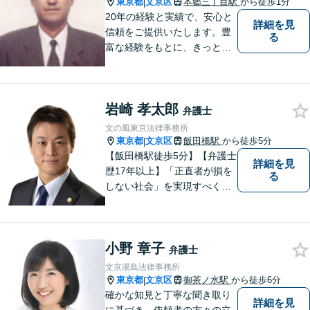
東京都
文京区
本郷三丁目駅
から徒歩1分
|
20年の経験と実績で、安心と
詳細を見
信頼をご提供いたします。豊
る
富な経験をもとに、きっとご
依頼者のお役に立てると思い
ますので、まずはご相談くだ
さい。
岩崎 孝太郎
弁護士
文の風東京法律事務所
東京都
文京区
飯田橋駅
から徒歩5分
|
【飯田橋駅徒歩5分】【弁護士
詳細を見
歴17年以上】「正直者が損を
る
しない社会」を実現すべく、
法律の専門家として、あなた
と共に戦います。オンライン
／電話での相談も承ります。
小野 章子
不動産／企業法務／労働問題e
弁護士
tc...お気軽にご相談ください。
文京湯島法律事務所
東京都
文京区
御茶ノ水駅
から徒歩6分
|
確かな知見と丁寧な聞き取り
詳細を見