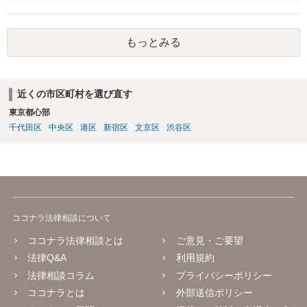
も数年ありました。この現金についても泣き寝入りしかないんでしょ
うか？ 保険は原則として受取人のものですが、遺産全体での保険金
の割合が高い場合、掛け金が一括払いで、保険金が掛け金の額と同様
もっとみる
の額の場合などは特別受益として遺留分の対象となる可能性がありま
す。 多額の現金の引き出しは、相手に渡ったかどうか、そのとき父
の判断能力など事情によります。 弁護士に面談で詳しい事情を話し
て相談された方がよいと思います。
近くの市区町村を選び直す
東京都心部
千代田区
中央区
港区
新宿区
文京区
渋谷区
ココナラ法律相談について
ココナラ法律相談とは
ご意見・ご要望
法律Q&A
利用規約
法律相談コラム
プライバシーポリシー
ココナラとは
外部送信ポリシー