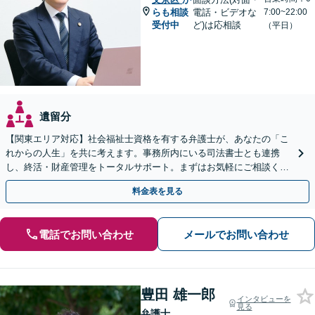
らも相談
電話・ビデオな
7:00~22:00
受付中
ど)は応相談
（平日）
遺留分
【関東エリア対応】社会福祉士資格を有する弁護士が、あなたの「こ
れからの人生」を共に考えます。事務所内にいる司法書士とも連携
し、終活・財産管理をトータルサポート。まずはお気軽にご相談くだ
さい【休日・夜間相談可】【出張相談も柔軟に対応】
料金表を見る
電話でお問い合わせ
メールでお問い合わせ
豊田 雄一郎
インタビューを
見る
弁護士