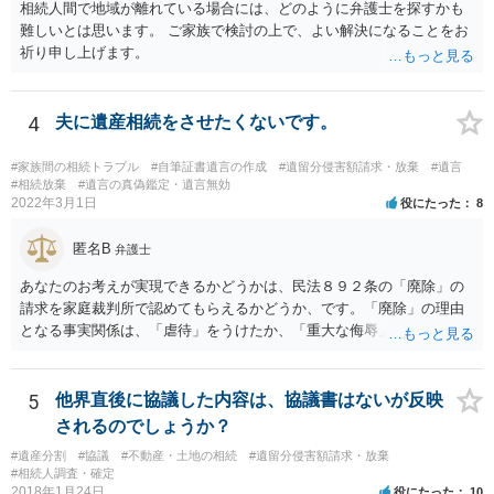
相続人間で地域が離れている場合には、どのように弁護士を探すかも
難しいとは思います。 ご家族で検討の上で、よい解決になることをお
祈り申し上げます。
4
夫に遺産相続をさせたくないです。
#家族間の相続トラブル
#自筆証書遺言の作成
#遺留分侵害額請求・放棄
#遺言
#相続放棄
#遺言の真偽鑑定・遺言無効
2022年3月1日
役にたった
8
匿名B
弁護士
あなたのお考えが実現できるかどうかは、民法８９２条の「廃除」の
請求を家庭裁判所で認めてもらえるかどうか、です。「廃除」の理由
となる事実関係は、「虐待」をうけたか、「重大な侮辱」を受けた
か、推定相続人たる夫に「その他著しい非行」があったか否かです。
「廃除」は遺言でも可能です（民法８９３条）。 弁護士に具体的な事
情を話して相談して、「廃除」が可能か、実際に法律相談を受けるこ
5
他界直後に協議した内容は、協議書はないが反映
とをお勧めします。
されるのでしょうか？
#遺産分割
#協議
#不動産・土地の相続
#遺留分侵害額請求・放棄
#相続人調査・確定
2018年1月24日
役にたった
10