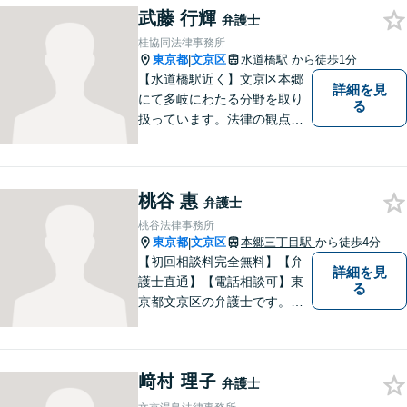
武藤 行輝
弁護士
桂協同法律事務所
東京都
文京区
水道橋駅
から徒歩1分
|
【水道橋駅近く】文京区本郷
詳細を見
にて多岐にわたる分野を取り
る
扱っています。法律の観点か
らだけではなく、依頼者さま
のご事情や感情に寄り添った
対応が可能です。まずはお気
桃谷 惠
軽にご相談ください【都内各
弁護士
線からのアクセス良好】
桃谷法律事務所
東京都
文京区
本郷三丁目駅
から徒歩4分
|
【初回相談料完全無料】【弁
詳細を見
護士直通】【電話相談可】東
る
京都文京区の弁護士です。夜
間休日の対応も予約をいただ
ければ可能です。経験豊富な
弁護士をお探しの方はぜひ一
﨑村 理子
度ご相談してください。
弁護士