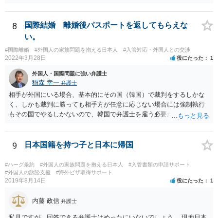
8
国際結婚 離婚後パスポートを返してもらえな
い。
#国際離婚
#外国人の家族問題を抱える日本人
#入管対応・外国人との交渉
2022年3月28日
役にたった
1
外国人・国際問題に強い弁護士
稲森 幸一
弁護士
相手が外国にいる場合、基本的にその国（韓国）で裁判をするしかな
く、しかも裁判に勝っても相手方が任意に応じない場合には強制執行
もその国でやるしかないので、韓国で弁護士を雇う必要が出てきそう
です。 それより、事情を説明してパスポートの再発行を求めることは
できないのでしょうか。 そちらのほうが早い気がします。
9
日本国籍を持つ子と日本に帰国
#ハーグ条約
#外国人の家族問題を抱える日本人
#入管書類の申請サポート
#外国人の訴訟支援
#海外ビザ取得サポート
2019年8月14日
役にたった
1
内藤 政信
弁護士
私見ですが、回答できる弁護士はめったにいないでしょう。 現地日本