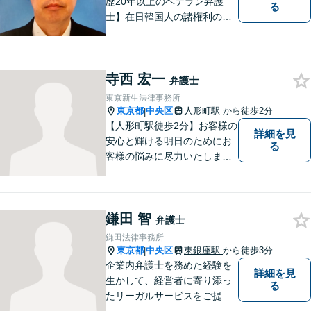
歴20年以上のベテラン弁護
る
士】在日韓国人の諸権利の擁
護を目指して活動する弁護
士。お困りごとがあれば、ぜ
ひお気軽にご相談くださいま
寺西 宏一
せ。
弁護士
東京新生法律事務所
東京都
中央区
人形町駅
から徒歩2分
|
【人形町駅徒歩2分】お客様の
詳細を見
安心と輝ける明日のためにお
る
客様の悩みに尽力いたしま
す。お客様に親身に寄り添
い、迅速な解決を目指しま
す。一人で悩んでいても問題
鎌田 智
が解決することはありませ
弁護士
ん。 お気軽にご相談くださ
鎌田法律事務所
い。
東京都
中央区
東銀座駅
から徒歩3分
|
企業内弁護士を務めた経験を
詳細を見
生かして、経営者に寄り添っ
る
たリーガルサービスをご提供