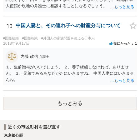
大使館か現地の弁護士に相談することになるでしょう。
10
中国人妻と、その連れ子への財産分与について
#国際結婚
#国際相続
#外国人の家族問題を抱える日本人
2018年9月17日
役にたった
1
内藤 政信
弁護士
１、生前贈与がいいでしょう。 ２、養子縁組しなければ、ありませ
ん。 ３、兄弟であるあなたがたにいきますね。 中国人妻にはいきませ
んね。
もっとみる
近くの市区町村を選び直す
東京都心部