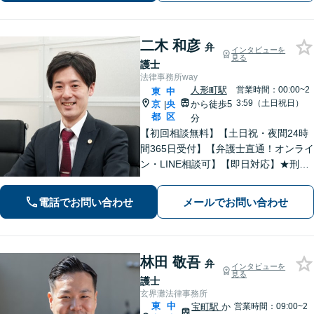
談可】【来所一切不要】【夜間・休日
面談可】
二木 和彦
弁
インタビューを
見る
護士
法律事務所way
人形町駅
営業時間：00:00~2
東
中
3:59（土日祝日）
京
央
から徒歩5
|
都
区
分
【初回相談無料】【土日祝・夜間24時
間365日受付】【弁護士直通！オンライ
ン・LINE相談可】【即日対応】★刑事
事件★離婚・男女問題★相続★不動産
★債務整理に精通！お任せください！
電話でお問い合わせ
メールでお問い合わせ
あなたを全力サポートいたします【人
形町駅徒歩5分】
林田 敬吾
弁
インタビューを
見る
護士
玄界灘法律事務所
東
中
宝町駅
か
営業時間：09:00~2