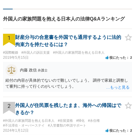
外国人の家族問題を抱える日本人の法律Q&Aランキング
1
財産分与の合意書を外国でも通用するように法的
拘束力を持たせるには？
#国際離婚
#外国人の訴訟支援
#外国人の家族問題を抱える日本人
2019年5月15日
役にたった
2
内藤 政信
弁護士
給付の内容が具体的でないので難しいでしょう。 調停で家裁と調整し
て審判に持って行くのがいいでしょう。
2
外国人が住民票を残したまま、海外への帰国はで
きるか？
#外国人の家族問題を抱える日本人
#在留資格
#帰化
#永住権
#不法滞在・オーバーステイ
#入管書類の申請サポート
2024年1月12日
役にたった
2