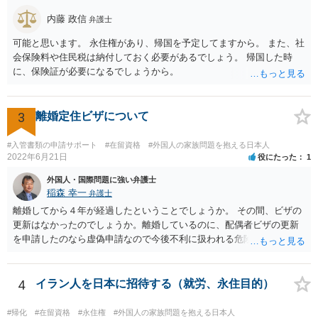
内藤 政信
弁護士
可能と思います。 永住権があり、帰国を予定してますから。 また、社
会保険料や住民税は納付しておく必要があるでしょう。 帰国した時
に、保険証が必要になるでしょうから。
3
離婚定住ビザについて
#入管書類の申請サポート
#在留資格
#外国人の家族問題を抱える日本人
2022年6月21日
役にたった
1
外国人・国際問題に強い弁護士
稲森 幸一
弁護士
離婚してから４年が経過したということでしょうか。 その間、ビザの
更新はなかったのでしょうか。離婚しているのに、配偶者ビザの更新
を申請したのなら虚偽申請なので今後不利に扱われる危険がありま
す。 そうではなくて、今後離婚して初めて変更申請するということで
しょうか。ただその場合も通用しないかもしれませんが、すぐに届け
る必要があることを知らなかったとしか言いようがないのかもしれま
4
イラン人を日本に招待する（就労、永住目的）
せん。それが事実なら仕方ないです。その上で、今までに日本で真面
目に働いていたこと、今後の生活に十分困らないお金があることなど
#帰化
#在留資格
#永住権
#外国人の家族問題を抱える日本人