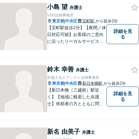
小島 望
に相談すべきか否か迷った
弁護士
ら、迷わずご相談ください。
VSG法律事務所
【電話・メール相談可】
東京都
中央区
宝町駅
から徒歩2分
|
【宝町駅徒歩2分】【夜間／休
詳細を見
日対応可能】お客様のご意向
る
に沿ったリーガルサービスを
提供してまいります。離婚問
題／交通事故／刑事事件／相
続問題／企業法務など、幅広
鈴木 幸善
く対応。【明確な料金体系】
弁護士
綿密かつスピーディーな対応
弁護士法人アシスト法律事務所
に努めますので、お気軽にご
東京都
中央区
新日本橋駅
から徒歩2分
|
相談ください。
【新日本橋（三越前）駅近
詳細を見
く】【地域に根差した弁護
る
士】依頼者の方とともに問題
解決に向けて二人三脚で取り
組みます。借金問題／相続問
題／交通事故／労働問題／刑
新名 由美子
事事件など、幅広い法律トラ
弁護士
ブルに対応可能。【明確な料