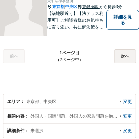
大中法律事務所
金体系】お悩みの方はお気軽
東京都
中央区
東銀座駅
から徒歩3分
|
にご相談ください。
【築地駅近く】【法テラス利
詳細を見
用可】ご相談者様のお気持ち
る
に寄り添い、共に解決策を見
つけていくことに注力してお
ります。ご相談の中で一緒に
現在の状況を整理し、今後の
1ページ目
見通しをお伝えして参りま
前へ
次へ
(2ページ中)
す。【分割払い対応】法律ト
ラブルでお悩みの方は、お気
軽にご相談下さい。
エリア
東京都、中央区
変更
相談内容
外国人・国際問題、外国人の家族問題を抱える日本人
変更
詳細条件
未選択
変更