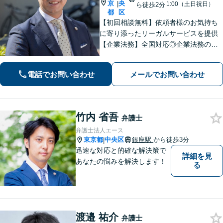
京
央
|
1:00（土日祝日）
ら徒歩2分
都
区
【初回相談無料】依頼者様のお気持ち
に寄り添ったリーガルサービスを提供
【企業法務】全国対応◎企業法務の経
験豊富。盤石な経営基盤を作れるよ
う、法的側面よりサポートします【刑
電話でお問い合わせ
メールでお問い合わせ
事事件】検事経験あり。捜査機関側の
対応を熟知し、一手先を見越した対応
【宝町駅2分】
竹内 省吾
弁護士
弁護士法人エース
東京都
中央区
銀座駅
から徒歩3分
|
迅速な対応と的確な解決策で
詳細を見
あなたの悩みを解決します！
る
渡邉 祐介
弁護士