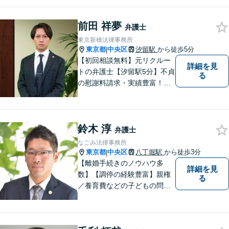
続、刑事事件まで、幅広い問
題に対応。明るい未来への一
前田 祥夢
歩を踏み出せるよう、力強い
弁護士
味方として解決まで伴走しま
東京新橋法律事務所
す【初回相談無料】【分割払
東京都
中央区
汐留駅
から徒歩5分
|
い可】
【初回相談無料】元リクルー
詳細を見
トの弁護士【汐留駅5分】不貞
る
の慰謝料請求・実績豊富！交
渉はすべてお任せ【不動産】
元不動産広告会社出身だから
強い【交通事故】多数のセミ
鈴木 淳
ナー実績【企業法務】ベンチ
弁護士
ャーを支援【休日・夜間対
なごみ法律事務所
応】
東京都
中央区
八丁堀駅
から徒歩3分
|
【離婚手続きのノウハウ多
詳細を見
数】【調停の経験豊富】親権
る
／養育費などの子どもの問題
にも対応【顧問契約実績多
数】LINEでいつでもすぐに相
談可能。一人ひとりのお悩み