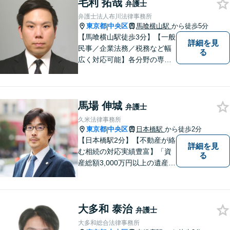
毛利 拓哉
に真摯に向き合い最後までサ
弁護士
ポート。性別・年齢問わず、
弁護士法人布川法律事務所
お気軽にご相談ください【八
東京都
中央区
馬喰横山駅
から徒歩5分
|
丁堀駅徒歩2分】
【馬喰横山駅徒歩3分】【一般
詳細を見
民事／企業法務／税務など幅
る
広く対応可能】各分野の専門
家が連携し、スムーズな解決
を実現します。｢総合力｣と｢ス
ピード｣を大切にして、皆様の
馬場 伸城
明るい未来を作っていけるよ
弁護士
う精進いたします。まずはご
久米法律事務所
相談を！
東京都
中央区
日本橋駅
から徒歩2分
|
【日本橋駅2分】【不動産が絡
詳細を見
む相続の対応実績豊富】「資
る
産総額3,000万円以上の遺産分
割はお任せください」もめが
ちな都内の不動産に関する遺
産分割協議は、ぜひご相談を
大多和 泰治
【不動産取引に関するトラブ
弁護士
ル・宅建業法の問題等】単発
大多和総合法律事務所