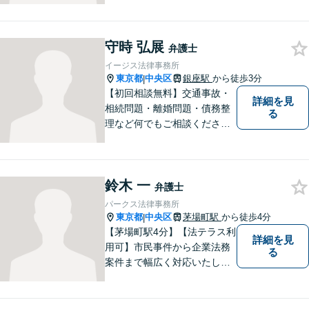
いたします
守時 弘展
弁護士
イージス法律事務所
東京都
中央区
銀座駅
から徒歩3分
|
【初回相談無料】交通事故・
詳細を見
相続問題・離婚問題・債務整
る
理など何でもご相談くださ
い。ご依頼者様との信頼関係
を大切にしながらベストな解
決策を探ります。
鈴木 一
弁護士
パークス法律事務所
東京都
中央区
茅場町駅
から徒歩4分
|
【茅場町駅4分】【法テラス利
詳細を見
用可】市民事件から企業法務
る
案件まで幅広く対応いたしま
す。相談者さまを迅速かつ丁
寧にサポートし、最良の解決
策を提供いたします。弁護士