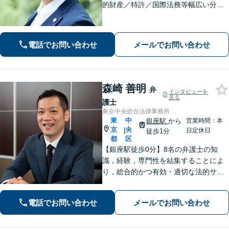
的財産／特許／国際法務等幅広い分野
に対応。一部上場企業含む幅広い業界
で顧問契約の実績多数！不動産・債権
回収・労働問題・相続にも注力【休日
電話でお問い合わせ
メールでお問い合わせ
相談可】【完全個室】【築地駅3分】
森崎 善明
弁
インタビューを
見る
護士
東京中央総合法律事務所
東
中
銀座駅
から
営業時間：本
京
央
|
日定休日
徒歩1分
都
区
【銀座駅徒歩0分】8名の弁護士の知
識，経験，専門性を結集することによ
り，総合的かつ有効・適切な法的サー
ビスをご提供【当日／夜間／休日対応
可能】依頼者一人一人に対して、丁寧
電話でお問い合わせ
メールでお問い合わせ
な対応をさせて頂いております。【分
割／後払い対応】