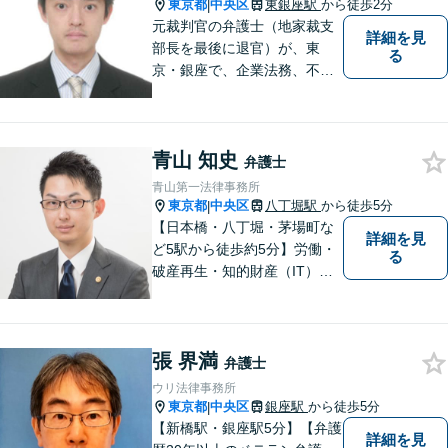
のご依頼もご相談ください
東京都
中央区
東銀座駅
から徒歩2分
|
元裁判官の弁護士（地家裁支
詳細を見
部長を最後に退官）が、東
る
京・銀座で、企業法務、不動
産（売買・賃貸等）、家庭問
題（相続、離婚等）、民事裁
判、国際法務（商取引）等の
青山 知史
業務を取り扱っている事務所
弁護士
です。 実務経験は２７年（裁
青山第一法律事務所
判官７年、弁護士２０年）で
東京都
中央区
八丁堀駅
から徒歩5分
|
す。
【日本橋・八丁堀・茅場町な
詳細を見
ど5駅から徒歩約5分】労働・
る
破産再生・知的財産（IT）な
ど、専門的な案件の取扱い多
数。 Zoom、chatwork、Team
s、Skype等でのビデオ相談に
張 界満
も柔軟に対応可能。
弁護士
ウリ法律事務所
東京都
中央区
銀座駅
から徒歩5分
|
【新橋駅・銀座駅5分】【弁護
詳細を見