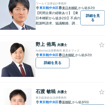
ワールド法律会計事務所
東京都
中央区
東日本橋駅
から徒歩2分
|
【民間企業の経験あり】【東
詳細を見
日本橋駅から徒歩2分】不貞の
る
慰謝料請求、協議離婚、調停
離婚、未払い残業代請求、不
当解雇・退職勧奨、セクハ
ラ・パワハラなどお任せくだ
野上 侑馬
さい。最大の味方としてじっ
弁護士
くりお話をお伺いします。
Authense法律事務所 東京オフィス
【粘り強い交渉が強み】
東京都
中央区
日本橋駅
から徒歩2分
|
詳細を見る
石渡 敏暁
弁護士
東京銀座総合法律事務所
東京都
中央区
新橋駅
から徒歩5分
|