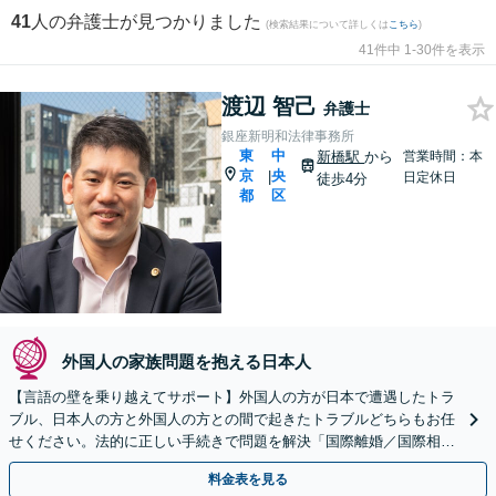
41
人の弁護士が見つかりました
(検索結果について詳しくは
こちら
)
41件中 1-30件を表示
渡辺 智己
弁護士
銀座新明和法律事務所
東
中
新橋駅
から
営業時間：本
京
央
|
日定休日
徒歩4分
都
区
外国人の家族問題を抱える日本人
【言語の壁を乗り越えてサポート】外国人の方が日本で遭遇したトラ
ブル、日本人の方と外国人の方との間で起きたトラブルどちらもお任
せください。法的に正しい手続きで問題を解決「国際離婚／国際相続
／入国管理局の対応」
料金表を見る