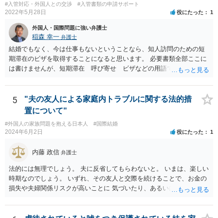
を示していくことになると思います。 頑張ってください。
#入管対応・外国人との交渉
#入管書類の申請サポート
2022年5月28日
役にたった
1
外国人・国際問題に強い弁護士
稲森 幸一
弁護士
結婚でもなく、今は仕事もないということなら、知人訪問のための短
期滞在のビザを取得することになると思います。 必要書類全部ここに
は書けませんが、短期滞在 呼び寄せ ビザなどの用語で検索すると
あなたが日本で用意する物と本人が自分で用意するものが出てきま
す。 それらを揃えて、イランにある日本大使館ににビザを申請するこ
とになります。 期間は通常９０日、３０日、あるいは１５日ですが、
5
"夫の友人による家庭内トラブルに関する法的措
今はコロナもあり刻々と状況が変わっているので、事前に外務省や大
置について"
使館に問い合わせたほうがいいかもしれません。ネットでの情報収集
#外国人の家族問題を抱える日本人
#国際結婚
もしたほうがいいと思います
2024年6月2日
役にたった
1
内藤 政信
弁護士
法的には無理でしょう。 夫に反省してもらわないと。 いまは、楽しい
時期なのでしょう。 いずれ、その友人と交際を続けることで、お金の
損失や夫婦関係リスクが高いことに 気づいたり、あるいは、飽きると
思いますけどね。