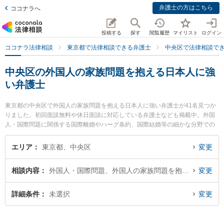
弁護士の方はこちら
ココナラへ
投稿する
探す
閲覧履歴
マイリスト
ログイン
ココナラ法律相談
東京都で法律相談できる弁護士
中央区で法律相談で
中央区の外国人の家族問題を抱える日本人に強
い弁護士
東京都の中央区で外国人の家族問題を抱える日本人に強い弁護士が41名見つか
りました。初回面談無料や休日面談に対応している弁護士なども掲載中。外国
人・国際問題に関係する国際離婚やハーグ条約、国際結婚等の細かな分野での
絞り込み検索もでき便利です。特に銀座新明和法律事務所の渡辺 智己弁護士や
東京桜橋法律事務所の小川 晃司弁護士、東京中央総合法律事務所の森崎 善明弁
エリア
東京都、中央区
変更
護士のプロフィール情報や弁護士費用、強みなどが注目されています。『中央
区で土日や夜間に発生した外国人の家族問題を抱える日本人のトラブルを今す
相談内容
外国人・国際問題、外国人の家族問題を抱える日本人
変更
ぐに弁護士に相談したい』『外国人の家族問題を抱える日本人のトラブル解決
の実績豊富な近くの弁護士を検索したい』『初回相談無料で外国人の家族問題
を抱える日本人を法律相談できる中央区内の弁護士に相談予約したい』などで
詳細条件
未選択
変更
お困りの相談者さんにおすすめです。