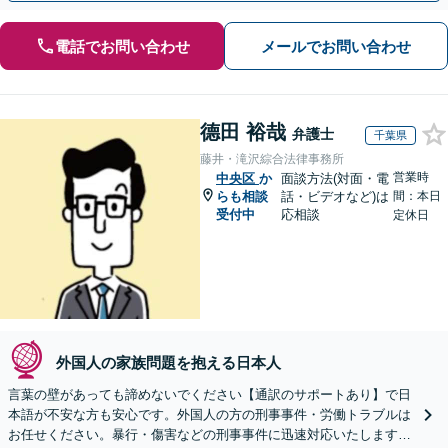
電話でお問い合わせ
メールでお問い合わせ
德田 裕哉
弁護士
千葉県
藤井・滝沢綜合法律事務所
営業時
中央区
か
面談方法(対面・電
らも相談
話・ビデオなど)は
間：本日
受付中
応相談
定休日
外国人の家族問題を抱える日本人
言葉の壁があっても諦めないでください【通訳のサポートあり】で日
本語が不安な方も安心です。外国人の方の刑事事件・労働トラブルは
お任せください。暴行・傷害などの刑事事件に迅速対応いたします。