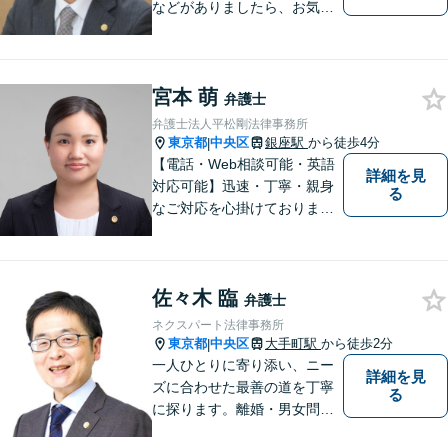
などがありましたら、お気軽
にご相談ください。
宮本 萌
弁護士
弁護士法人平松剛法律事務所
東京都
中央区
銀座駅
から徒歩4分
|
【電話・Web相談可能・英語
詳細を見
対応可能】迅速・丁寧・親身
る
なご対応を心掛けておりま
す。「相談に来てよかっ
た。」「依頼してよかっ
た。」と思っていただけるよ
佐々木 臨
う努めてまいりますので、お
弁護士
気軽にご相談ください。
ネクスパート法律事務所
【「銀座駅」C3番出口3分】
東京都
中央区
大手町駅
から徒歩2分
|
一人ひとりに寄り添い、ニー
詳細を見
ズに合わせた最善の道を丁寧
る
に探ります。離婚・男女問題
から債務整理、交通事故、相