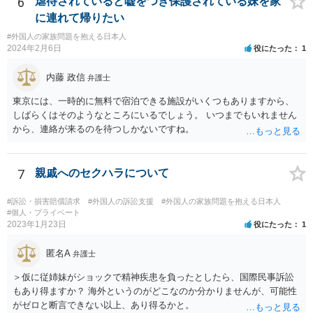
6
虐待されていると嘘をつき保護されている妹を家
に連れて帰りたい
#外国人の家族問題を抱える日本人
2024年2月6日
役にたった
1
内藤 政信
弁護士
東京には、一時的に無料で宿泊できる施設がいくつもありますから、
しばらくはそのようなところにいるでしょう。 いつまでもいれません
から、連絡が来るのを待つしかないですね。
7
親戚へのセクハラについて
#訴訟・損害賠償請求
#外国人の訴訟支援
#外国人の家族問題を抱える日本人
#個人・プライベート
2023年1月23日
役にたった
1
匿名A
弁護士
＞仮に従姉妹がショックで精神疾患を負ったとしたら、国際民事訴訟
もあり得ますか？ 海外というのがどこなのか分かりませんが、可能性
がゼロと断言できない以上、あり得るかと。