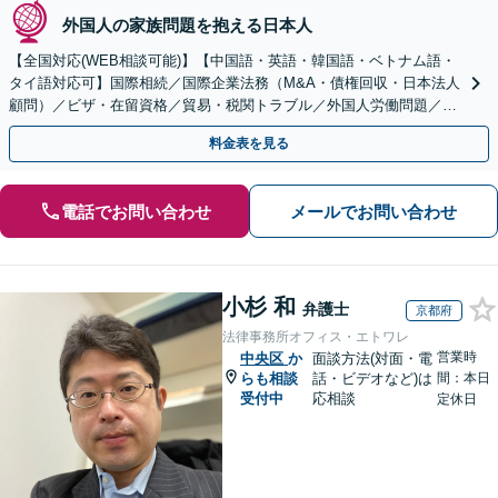
外国人の家族問題を抱える日本人
【全国対応(WEB相談可能)】【中国語・英語・韓国語・ベトナム語・
タイ語対応可】国際相続／国際企業法務（M&A・債権回収・日本法人
顧問）／ビザ・在留資格／貿易・税関トラブル／外国人労働問題／外
国人刑事事件など、幅広いご相談に対応可能
料金表を見る
電話でお問い合わせ
メールでお問い合わせ
小杉 和
弁護士
京都府
法律事務所オフィス・エトワレ
営業時
中央区
か
面談方法(対面・電
らも相談
話・ビデオなど)は
間：本日
受付中
応相談
定休日