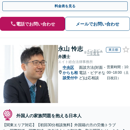
【事前予約で休日・夜間面談可】
料金表を見る
電話でお問い合わせ
メールでお問い合わせ
永山 怜志
東京都
インタビュ
ーを見る
弁護士
エイト総合法律事務所
営業時間：10:
中央区
面談方法(対面・
からも相
電話・ビデオな
00~18:00（土
談受付中
ど)は応相談
日祝日）
外国人の家族問題を抱える日本人
【関東エリア対応】【初回30分相談無料】外国籍の方の労働トラブ