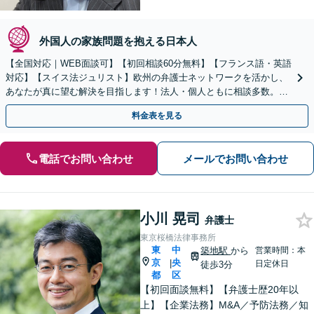
外国人の家族問題を抱える日本人
【全国対応｜WEB面談可】【初回相談60分無料】【フランス語・英語
対応】【スイス法ジュリスト】欧州の弁護士ネットワークを活かし、
あなたが真に望む解決を目指します！法人・個人ともに相談多数。細
やかな連絡と粘り強い交渉を徹底【休日・夜間相談可】
料金表を見る
電話でお問い合わせ
メールでお問い合わせ
小川 晃司
弁護士
東京桜橋法律事務所
東
中
築地駅
から
営業時間：本
京
央
|
日定休日
徒歩3分
都
区
【初回面談無料】【弁護士歴20年以
上】【企業法務】M&A／予防法務／知