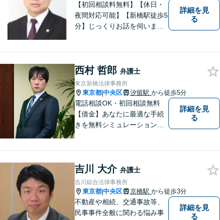
【初回相談料無料】【休日・
詳細を見
夜間対応可能】【新橋駅徒歩5
る
分】じっくりお話を伺いま
す。こんなこと聞いてもいい
の？と思うことでもお気軽に
ご相談ください。
西村 哲郎
弁護士
東京新橋法律事務所
東京都
中央区
汐留駅
から徒歩5分
|
電話相談OK・初回相談無料
詳細を見
【借金】あなたに最適な手続
る
きを無料シミュレーション
【今すぐ催促をストップ】詐
欺・消費者問題や交通事故の
解決実績も豊富 【秘密厳守／
吉川 大介
完全個室】夜間や休日のご相
弁護士
談に対応可能
吉川綜合法律事務所
東京都
中央区
京橋駅
から徒歩3分
|
不動産や相続、交通事故等、
詳細を見
民事事件全般に関わる悩み事
る