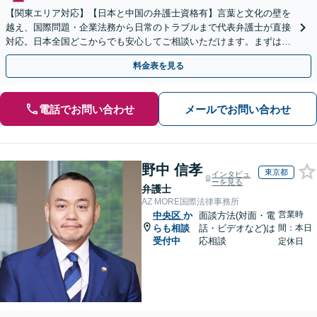
【関東エリア対応】【日本と中国の弁護士資格有】言葉と文化の壁を
越え、国際問題・企業法務から日常のトラブルまで代表弁護士が直接
対応。日本全国どこからでも安心してご相談いただけます。まずは一
歩を踏み出してみませんか。【初回相談無料】
料金表を見る
電話でお問い合わせ
メールでお問い合わせ
野中 信孝
東京都
インタビュ
ーを見る
弁護士
AZ MORE国際法律事務所
営業時
中央区
か
面談方法(対面・電
らも相談
話・ビデオなど)は
間：本日
受付中
応相談
定休日