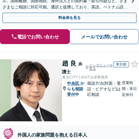
ル、国際離婚、国際相続、海外法人との契約書・取引問題など、さま
ざまなご相談に対応可能。通訳と提携しており、英語、ベトナム語、
中国語、タイ語等対応可能です（通訳料別途）。
料金表を見る
電話でお問い合わせ
メールでお問い合わせ
趙 良
弁
東京都
インタビューを
見る
護士
東京CITY LIGHT法律事務所
営業時
中央区
か
面談方法(対面・電
らも相談
話・ビデオなど)は
間：本日
受付中
応相談
定休日
外国人の家族問題を抱える日本人