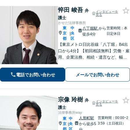
悴田 峻吾
弁
インタビューを
見る
護士
かせだ法律事務所
東
中
八丁堀駅
から
営業時間：本
京
央
|
日定休日
徒歩4分
都
区
【東京メトロ日比谷線「八丁堀」B4出
口から4分】【初回相談無料】労働・雇
用、企業法務、相続・遺言など、幅広
く対応しています。法律の力で困って
いる方の力になりたいと思い、弁護士
電話でお問い合わせ
メールでお問い合わせ
になりました。お気軽にご相談くださ
い。【電話相談可】【休日面談可】
宗像 玲樹
弁
インタビューを
見る
護士
法律事務所way
人形町駅
営業時間：00:00~2
東
中
3:59（土日祝日）
京
央
から徒歩5
|
都
区
分