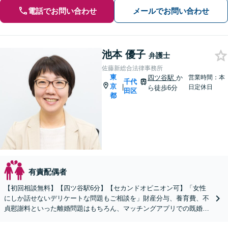
電話でお問い合わせ
メールでお問い合わせ
池本 優子
弁護士
佐藤新総合法律事務所
東
四ツ谷駅
か
営業時間：本
千代
京
|
日定休日
ら徒歩6分
田区
都
有責配偶者
【初回相談無料】【四ツ谷駅6分】【セカンドオピニオン可】「女性
にしか話せないデリケートな問題もご相談を」財産分与、養育費、不
貞慰謝料といった離婚問題はもちろん、マッチングアプリでの既婚者
トラブル、DVやモラハラ被害など幅広く対応します