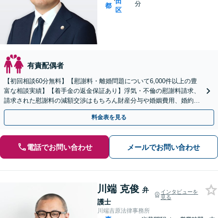
田
分
都
区
有責配偶者
【初回相談60分無料】【慰謝料・離婚問題について6,000件以上の豊
富な相談実績】【着手金の返金保証あり】浮気・不倫の慰謝料請求、
請求された慰謝料の減額交渉はもちろん財産分与や婚姻費用、婚約破
棄など様々な離婚・男女問題の解決実績が豊富です。
料金表を見る
電話でお問い合わせ
メールでお問い合わせ
川端 克俊
弁
インタビューを
見る
護士
川端吉原法律事務所