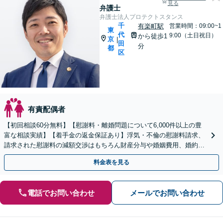
見る
弁護士
弁護士法人プロテクトスタンス
千
有楽町駅
営業時間：09:00~1
東
代
9:00（土日祝日）
から徒歩1
京
|
田
分
都
区
有責配偶者
【初回相談60分無料】【慰謝料・離婚問題について6,000件以上の豊
富な相談実績】【着手金の返金保証あり】浮気・不倫の慰謝料請求、
請求された慰謝料の減額交渉はもちろん財産分与や婚姻費用、婚約破
棄など様々な離婚・男女問題の解決実績が豊富です。
料金表を見る
電話でお問い合わせ
メールでお問い合わせ