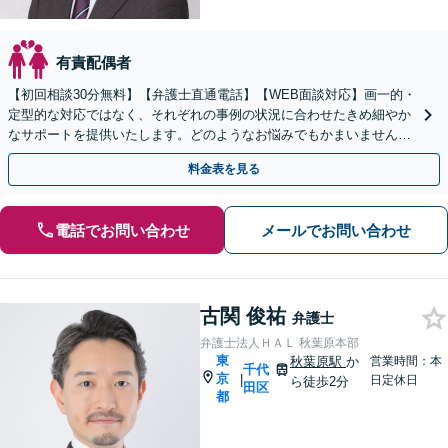
有責配偶者
【初回相談30分無料】【弁護士直通電話】【WEB面談対応】画一的・
定型的な対応ではなく、それぞれの事例の状況に合わせたきめ細やか
なサポートを提供いたします。どのようなお悩みでもかまいませんの
で、まずは一度ご相談ください【休日・夜間相談可】
料金表を見る
電話でお問い合わせ
メールでお問い合わせ
古関 俊祐
弁護士
弁護士法人ＨＡＬ 秋葉原本部
東
秋葉原駅
か
営業時間：本
千代
京
|
日定休日
ら徒歩2分
田区
都