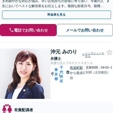
きめ細やかな対応が強み。辛いお気持ちの皆様に寄り添い、今後の人
生においてベストな解決策をお伝えします。複雑な財産分与、親権問
題、養育費の交渉、国際離婚などが得意です【日英対応◎】
料金表を見る
電話でお問い合わせ
メールでお問い合わせ
沖元 みのり
インタビューを
見る
弁護士
弁護士法人プロテクトスタンス
千
有楽町駅
営業時間：09:00~1
東
代
9:00（土日祝日）
から徒歩1
京
|
田
分
都
区
有責配偶者