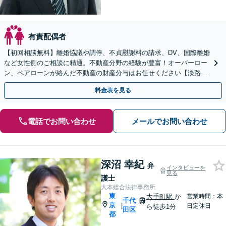
有責配偶者
【初回相談無料】離婚協議や調停、不貞慰謝料の請求、DV、国際離婚
など女性側のご相談に精通。不動産分野の経験が豊富！オーバーロー
ン、ペアローンが絡んだ不動産の財産分与はお任せください【淡路町
駅・小川町1分】【完全個室】【子連れ相談OK】
料金表を見る
電話でお問い合わせ
メールでお問い合わせ
深沼 幸紀
弁
インタビューを
見る
護士
大本総合法律事務所
東
大手町駅
か
営業時間：本
千代
京
|
日定休日
ら徒歩1分
田区
都