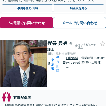
す。協議離婚から調停、場合によっては裁判まで、どのフェーズでも
対応可能「わかりやすい説明と明確な料金体系」
事例を見る(1件)
料金表を見る
電話でお問い合わせ
メールでお問い合わせ
樫谷 典男
弁
インタビューを
見る
護士
日比谷見附法律事務所
千
日比谷駅
営業時間：09:00~
東
代
23:30（土曜日）
から徒歩0
京
|
田
分
都
区
有責配偶者
【離婚調停の経験豊富】調停は弁護士に依頼することで有利な和解へ