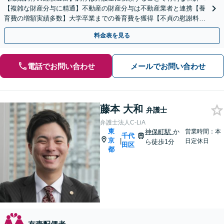
【複雑な財産分与に精通】不動産の財産分与は不動産業者と連携【養
育費の増額実績多数】大学卒業までの養育費を獲得【不貞の慰謝料請
求も対応】証拠の集め方をアドバイス【日比谷駅徒歩0分】
料金表を見る
電話でお問い合わせ
メールでお問い合わせ
藤本 大和
弁護士
弁護士法人C-LiA
東
神保町駅
か
営業時間：本
千代
京
|
日定休日
ら徒歩1分
田区
都