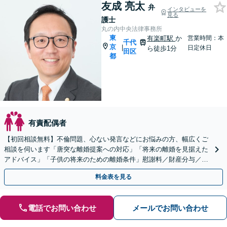
友成 亮太
弁
インタビューを
見る
護士
丸の内中央法律事務所
東
有楽町駅
か
営業時間：本
千代
京
|
日定休日
ら徒歩1分
田区
都
有責配偶者
【初回相談無料】不倫問題、心ない発言などにお悩みの方、幅広くご
相談を伺います「唐突な離婚提案への対応」「将来の離婚を見据えた
アドバイス」「子供の将来のための離婚条件」慰謝料／財産分与／親
権／養育費／面会交流【子連れ相談可】【有楽町駅1分】
料金表を見る
電話でお問い合わせ
メールでお問い合わせ