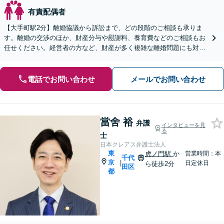
有責配偶者
【大手町駅2分】離婚協議から訴訟まで、どの段階のご相談も承りま
す。離婚の交渉のほか、財産分与や慰謝料、養育費などのご相談もお
任せください。経営者の方など、財産が多く複雑な離婚問題にも対応
【休日・夜間相談可】不貞の慰謝料請求もご相談ください
電話でお問い合わせ
メールでお問い合わせ
當舍 裕
弁護
インタビューを見
る
士
日本クレアス弁護士法人
東
虎ノ門駅
か
営業時間：本
千代
京
|
日定休日
ら徒歩2分
田区
都