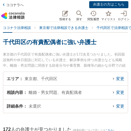
弁護士の方はこちら
ココナラへ
投稿する
探す
閲覧履歴
マイリスト
ログイン
ココナラ法律相談
東京都で法律相談できる弁護士
千代田区で法律相談
千代田区の有責配偶者に強い弁護士
東京都の千代田区で有責配偶者に強い弁護士が172名見つかりました。初回面
談無料や休日面談に対応している弁護士、解決事例を持つ弁護士なども掲載
中。離婚・男女問題に関係する財産分与や養育費、親権等の細かな分野での絞
り込み検索もでき便利です。特に弁護士法人フォルティス法律事務所の豊田 大
将弁護士や佐藤新総合法律事務所の池本 優子弁護士、桑山総合法律事務所の桑
エリア
東京都、千代田区
変更
山 克彦弁護士のプロフィール情報や弁護士費用、強みなどが注目されていま
す。『千代田区で土日や夜間に発生した有責配偶者のトラブルを今すぐに弁護
相談内容
離婚・男女問題、有責配偶者
変更
士に相談したい』『有責配偶者のトラブル解決の実績豊富な近くの弁護士を検
索したい』『初回相談無料で有責配偶者を法律相談できる千代田区内の弁護士
に相談予約したい』などでお困りの相談者さんにおすすめです。
詳細条件
未選択
変更
172
人の弁護士が見つかりました
(検索結果について詳しくは
こちら
)