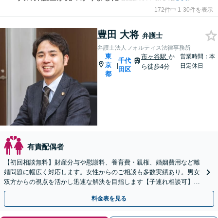
172件中 1-30件を表示
豊田 大将
弁護士
弁護士法人フォルティス法律事務所
東
市ヶ谷駅
か
営業時間：本
千代
京
|
日定休日
ら徒歩4分
田区
都
有責配偶者
【初回相談無料】財産分与や慰謝料、養育費・親権、婚姻費用など離
婚問題に幅広く対応します。女性からのご相談も多数実績あり。男女
双方からの視点を活かし迅速な解決を目指します【子連れ相談可】不
貞慰謝料の請求トラブルもお任せください【市ヶ谷駅3分】
料金表を見る