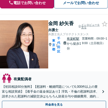
電話でお問い合わせ
メールでお問い合わせ
金岡 紗矢香
インタビューを
見る
弁護士
弁護士法人プロテクトスタンス
千
有楽町駅
営業時間：09:00~1
東
代
9:00（土日祝日）
から徒歩1
京
|
田
分
都
区
有責配偶者
【初回相談60分無料】【慰謝料・離婚問題について6,000件以上の豊
富な相談実績】【着手金の返金保証あり】浮気・不倫の慰謝料請求、
請求された慰謝料の減額交渉はもちろん財産分与や婚姻費用、婚約破
棄など様々な離婚・男女問題の解決実績が豊富です。
料金表を見る