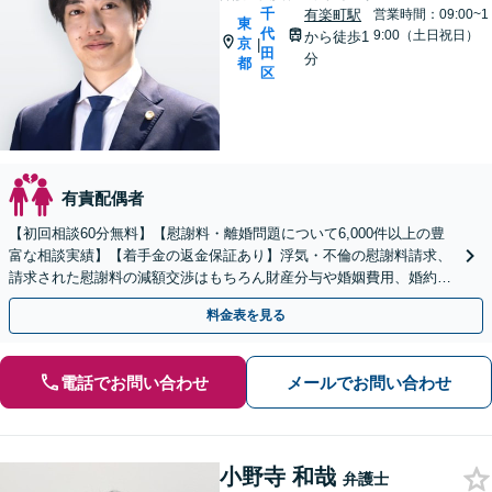
千
有楽町駅
営業時間：09:00~1
東
代
9:00（土日祝日）
から徒歩1
京
|
田
分
都
区
有責配偶者
【初回相談60分無料】【慰謝料・離婚問題について6,000件以上の豊
富な相談実績】【着手金の返金保証あり】浮気・不倫の慰謝料請求、
請求された慰謝料の減額交渉はもちろん財産分与や婚姻費用、婚約破
棄など様々な離婚・男女問題の解決実績が豊富です。
料金表を見る
電話でお問い合わせ
メールでお問い合わせ
小野寺 和哉
弁護士