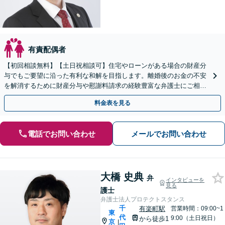
有責配偶者
【初回相談無料】【土日祝相談可】住宅やローンがある場合の財産分
与でもご要望に沿った有利な和解を目指します。離婚後のお金の不安
を解消するために財産分与や慰謝料請求の経験豊富な弁護士にご相談
ください。【夫婦カウンセラー常駐】
料金表を見る
電話でお問い合わせ
メールでお問い合わせ
大橋 史典
弁
インタビューを
見る
護士
弁護士法人プロテクトスタンス
千
有楽町駅
営業時間：09:00~1
東
代
9:00（土日祝日）
から徒歩1
京
|