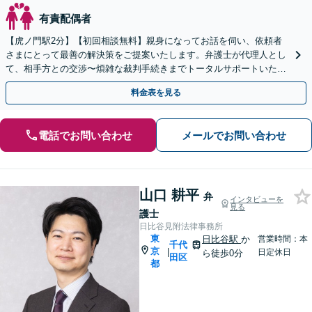
有責配偶者
【虎ノ門駅2分】【初回相談無料】親身になってお話を伺い、依頼者
さまにとって最善の解決策をご提案いたします。弁護士が代理人とし
て、相手方との交渉〜煩雑な裁判手続きまでトータルサポートいたし
ます。【電話・メール・WEB相談可】
料金表を見る
電話でお問い合わせ
メールでお問い合わせ
山口 耕平
弁
インタビューを
見る
護士
日比谷見附法律事務所
東
日比谷駅
か
営業時間：本
千代
京
|
日定休日
ら徒歩0分
田区
都