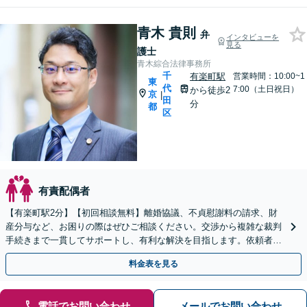
青木 貴則
弁
インタビューを
見る
護士
青木綜合法律事務所
千
有楽町駅
営業時間：10:00~1
東
代
7:00（土日祝日）
から徒歩2
京
|
田
分
都
区
有責配偶者
【有楽町駅2分】【初回相談無料】離婚協議、不貞慰謝料の請求、財
産分与など、お困りの際はぜひご相談ください。交渉から複雑な裁判
手続きまで一貫してサポートし、有利な解決を目指します。依頼者さ
まの負担を少しでも軽減できるよう尽力いたします。
料金表を見る
電話でお問い合わせ
メールでお問い合わせ