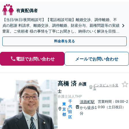
有責配偶者
【当日/休日/夜間相談可】【電話相談可能】離婚交渉、調停離婚、不
貞の慰謝 料請求、離婚交渉、調停離婚、財産分与、親権問題等の実績
豊富。ご依頼者 様の事情を丁寧にお聞きし、納得のいく解決を目指し
ます。
料金表を見る
電話でお問い合わせ
メールでお問い合わせ
髙橋 済
弁護
インタビューを見
る
士
弁護士法人THP
千
淡路町駅
営業時間：09:00~2
東
代
0:00（土日祝日）
から徒歩1
京
|
田
分
都
区