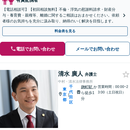
有責配偶者
【電話相談可】【初回相談無料】不倫・浮気の慰謝料請求・財産分
与・養育費・親権等、離婚に関するご相談はおまかせください。依頼
者様のお気持ちを充分に汲み取り、納得のいく解決を目指します。
料金表を見る
電話でお問い合わせ
メールでお問い合わせ
清水 廣人
弁護士
中村・清水法律事務所
千
麹町駅
か
営業時間：00:00~2
東
代
3:00（土日祝日）
ら徒歩1
京
|
田
分
都
区