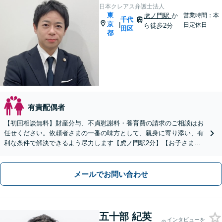
日本クレアス弁護士法人
東
虎ノ門駅
か
営業時間：本
千代
京
|
日定休日
ら徒歩2分
田区
都
有責配偶者
【初回相談無料】財産分与、不貞慰謝料・養育費の請求のご相談はお
任せください。依頼者さまの一番の味方として、親身に寄り添い、有
利な条件で解決できるよう尽力します【虎ノ門駅2分】【お子さま連
れのご相談OK】【夜間相談OK】
メールでお問い合わせ
五十部 紀英
インタビューを