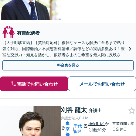
有責配偶者
【大手町駅直結】【英語対応可】複雑なケースも解決に至るまで粘り
強く対応。国際離婚／不貞慰謝料請求／調停などの実績多数あり！豊
富な交渉力・知見を活かし、依頼者さまのご希望を最大限に反映させ
ます【夜間・土日祝対応可】【オンライン相談可】
料金表を見る
電話でお問い合わせ
メールでお問い合わせ
刈谷 龍太
弁護士
弁護士法人C-LiA
東
神保町駅
か
営業時間：本
千代
京
|
日定休日
ら徒歩1分
田区
都