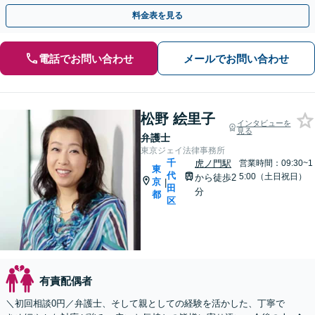
で費用倒れの心配なし【24時間受付】
料金表を見る
電話でお問い合わせ
メールでお問い合わせ
松野 絵里子
インタビューを
見る
弁護士
東京ジェイ法律事務所
千
虎ノ門駅
営業時間：09:30~1
東
代
5:00（土日祝日）
から徒歩2
京
|
田
分
都
区
有責配偶者
＼初回相談0円／弁護士、そして親としての経験を活かした、丁寧で