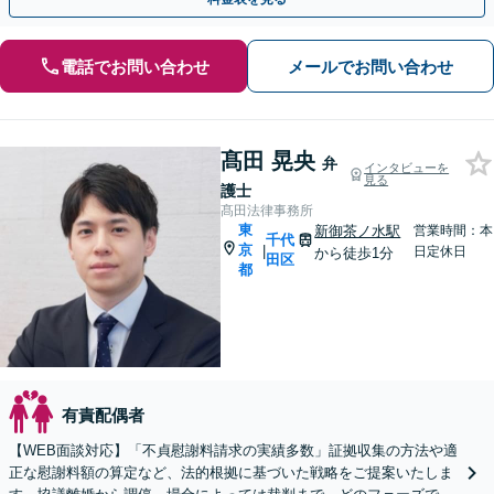
電話でお問い合わせ
メールでお問い合わせ
髙田 晃央
弁
インタビューを
見る
護士
髙田法律事務所
東
新御茶ノ水駅
営業時間：本
千代
京
|
日定休日
から徒歩1分
田区
都
有責配偶者
【WEB面談対応】「不貞慰謝料請求の実績多数」証拠収集の方法や適
正な慰謝料額の算定など、法的根拠に基づいた戦略をご提案いたしま