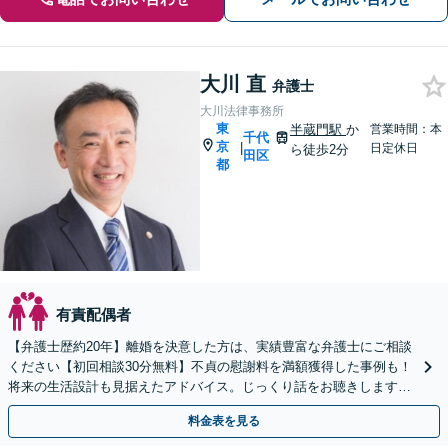
大川 直
弁護士
大川法律事務所
東
半蔵門駅
か
営業時間：本
千代
京
|
日定休日
ら徒歩2分
田区
都
有責配偶者
【弁護士歴約20年】離婚を決意した方は、実績豊富な弁護士にご相談
ください【初回相談30分無料】不貞の慰謝料を満額獲得した事例も！
将来の生活設計も見据えたアドバイス。じっくり話をお聴きします
【子連れ相談可】【半蔵門駅徒歩2分】
料金表を見る