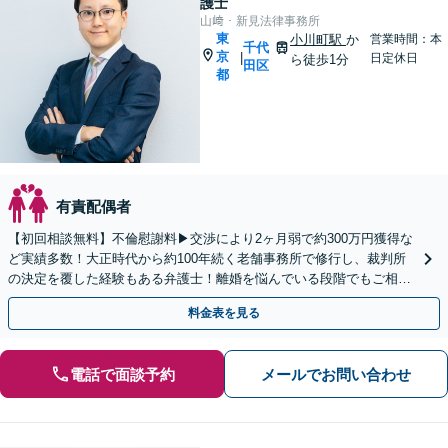
護士
山﨑・新見法律事務所
東
小川町駅
か
営業時間：本
千代
京
|
日定休日
ら徒歩1分
田区
都
有責配偶者
【初回相談無料】不倫慰謝料▶︎交渉により2ヶ月弱で約300万円獲得な
ど実績多数！大正時代から約100年続く老舗事務所で修行し、裁判所
の決定を覆した経験もある弁護士！離婚を悩んでいる段階でもご相談
ください。有利な結果になるよう尽力いたします
料金表を見る
電話で面談予約
メールでお問い合わせ