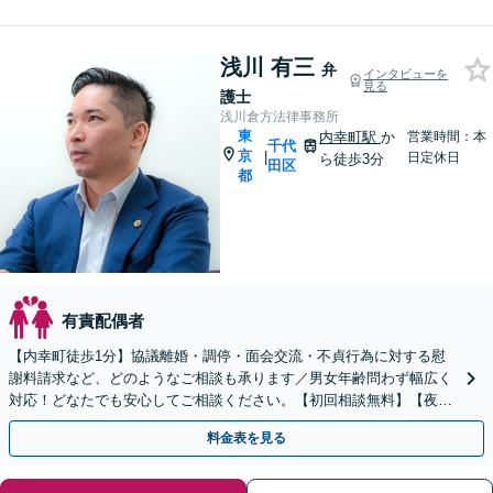
浅川 有三
弁
インタビューを
見る
護士
浅川倉方法律事務所
東
内幸町駅
か
営業時間：本
千代
京
|
日定休日
ら徒歩3分
田区
都
有責配偶者
【内幸町徒歩1分】協議離婚・調停・面会交流・不貞行為に対する慰
謝料請求など、どのようなご相談も承ります／男女年齢問わず幅広く
対応！どなたでも安心してご相談ください。【初回相談無料】【夜間
休日面談可】お悩みに寄り添います。
料金表を見る