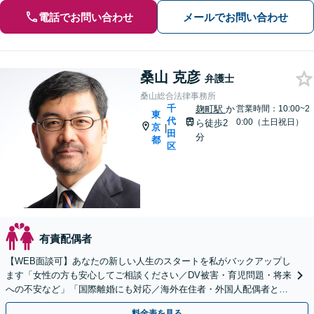
電話でお問い合わせ
メールでお問い合わせ
桑山 克彦
弁護士
桑山総合法律事務所
千
麹町駅
か
営業時間：10:00~2
東
代
0:00（土日祝日）
ら徒歩2
京
|
田
分
都
区
有責配偶者
【WEB面談可】あなたの新しい人生のスタートを私がバックアップし
ます「女性の方も安心してご相談ください／DV被害・育児問題・将来
への不安など」「国際離婚にも対応／海外在住者・外国人配偶者との
離婚問題」【休日・夜間相談可】
料金表を見る