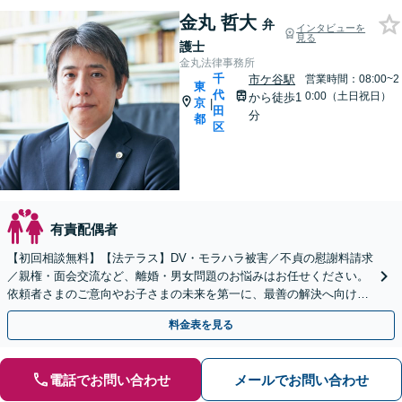
金丸 哲大
弁
インタビューを
見る
護士
金丸法律事務所
千
市ケ谷駅
営業時間：08:00~2
東
代
0:00（土日祝日）
から徒歩1
京
|
田
分
都
区
有責配偶者
【初回相談無料】【法テラス】DV・モラハラ被害／不貞の慰謝料請求
／親権・面会交流など、離婚・男女問題のお悩みはお任せください。
依頼者さまのご意向やお子さまの未来を第一に、最善の解決へ向けて
サポートいたします【子連れ相談】【市ヶ谷駅1分】
料金表を見る
電話でお問い合わせ
メールでお問い合わせ