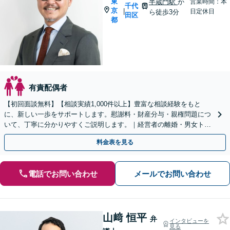
東
半蔵門駅
か
営業時間：本
千代
京
|
日定休日
ら徒歩3分
田区
都
有責配偶者
【初回面談無料】【相談実績1,000件以上】豊富な相談経験をもと
に、新しい一歩をサポートします。慰謝料・財産分与・親権問題につ
いて、丁寧に分かりやすくご説明します。｜経営者の離婚・男女トラ
ブルもお任せください【秘密厳守】【休日・夜間相談可】
料金表を見る
電話でお問い合わせ
メールでお問い合わせ
山﨑 恒平
弁
インタビューを
見る