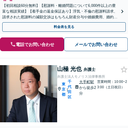
【初回相談60分無料】【慰謝料・離婚問題について6,000件以上の豊
富な相談実績】【着手金の返金保証あり】浮気・不倫の慰謝料請求、
請求された慰謝料の減額交渉はもちろん財産分与や婚姻費用、婚約破
棄など様々な離婚・男女問題の解決実績が豊富です。
料金表を見る
電話でお問い合わせ
メールでお問い合わせ
山極 光也
弁護士
弁護士法人モノリス法律事務所
千
大手町駅
営業時間：10:00~2
東
代
3:00（土日祝日）
から徒歩2
京
|
田
分
都
区