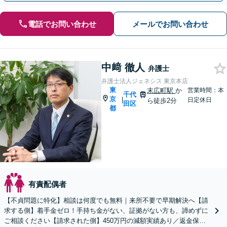
電話でお問い合わせ
メールでお問い合わせ
中﨑 徹人
弁護士
弁護士法人ジェネシス 東京本店
東
末広町駅
か
営業時間：本
千代
京
|
日定休日
ら徒歩2分
田区
都
有責配偶者
【不貞問題に特化】相談は何度でも無料｜来所不要で早期解決へ【請
求する側】着手金ゼロ！手持ち金がない、証拠がない方も、諦めずに
ご相談ください【請求された側】450万円の減額実績あり／返金保証