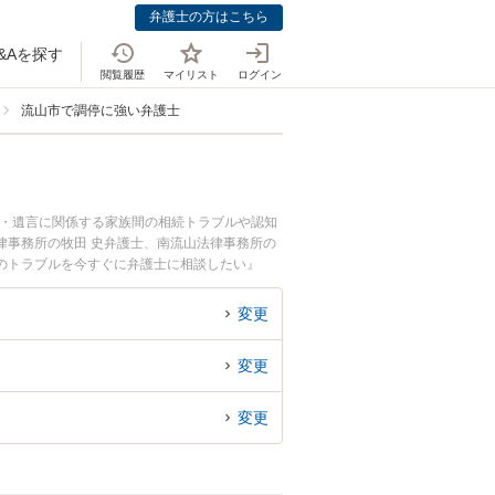
弁護士の方はこちら
&Aを探す
閲覧履歴
マイリスト
ログイン
流山市で調停に強い弁護士
続・遺言に関係する家族間の相続トラブルや認知
律事務所の牧田 史弁護士、南流山法律事務所の
のトラブルを今すぐに弁護士に相談したい』
内の弁護士に相談予約したい』などでお困りの相
変更
変更
変更