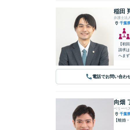
稲田 
弁護士法
千葉
【初回
請求は
へまず
電話でお問い合わ
向畑 
ベリーベ
千葉
【離婚・