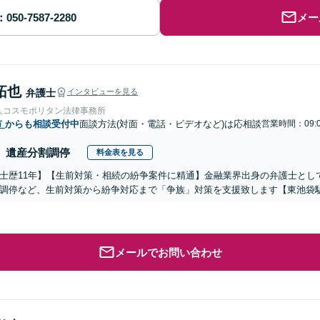
メー
拓也
弁護士
インタビューを見る
人コスモポリタン法律事務所
市
からも相談受付中
面談方法(対面・電話・ビデオなど)は応相談
営業時間：09:
遺産分割調停
料金表を見る
士歴11年】【生前対策・相続の紛争案件に精通】金融業界出身の弁護士とし
調停など、生前対策から紛争対応まで「争族」対策を支援致します【東池袋
メールでお問い合わせ