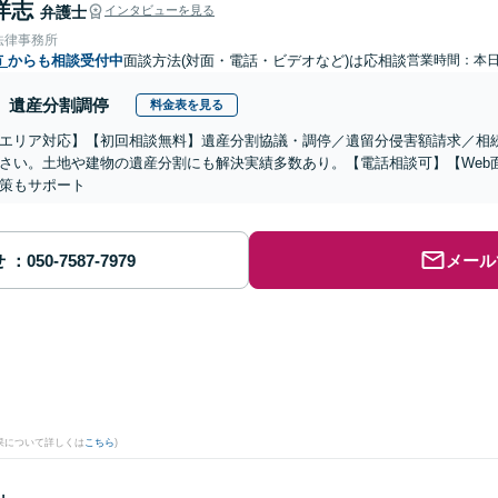
洋志
弁護士
インタビューを見る
法律事務所
市
からも相談受付中
面談方法(対面・電話・ビデオなど)は応相談
営業時間：本
遺産分割調停
料金表を見る
エリア対応】【初回相談無料】遺産分割協議・調停／遺留分侵害額請求／相
さい。土地や建物の遺産分割にも解決実績多数あり。【電話相談可】【Web
策もサポート
せ
メール
果について詳しくは
こちら
)