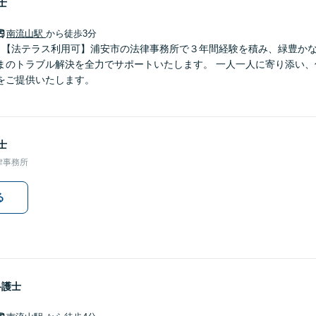
士
南流山駅
から徒歩3分
】【法テラス利用可】浦安市の法律事務所で３年間経験を積み、緑豊か
ル解決を全力でサポートいたします。 一人一人に寄り添い、信頼関係を築きなが
をご提供いたします。
士
律事務所
る
弁護士