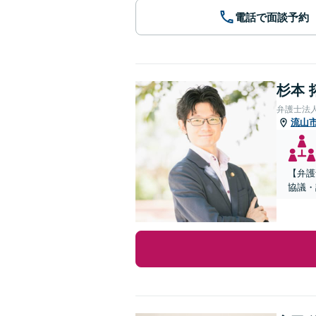
電話で面談予約
杉本 
弁護士法
流山
【弁護
協議・