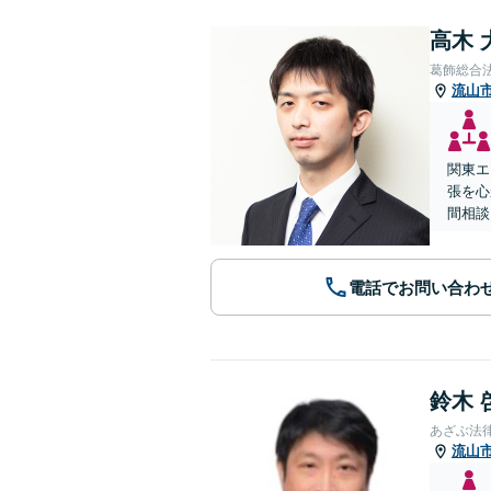
高木 
葛飾総合
流山
関東エ
張を心
間相談
電話でお問い合わ
鈴木 
あざぶ法
流山