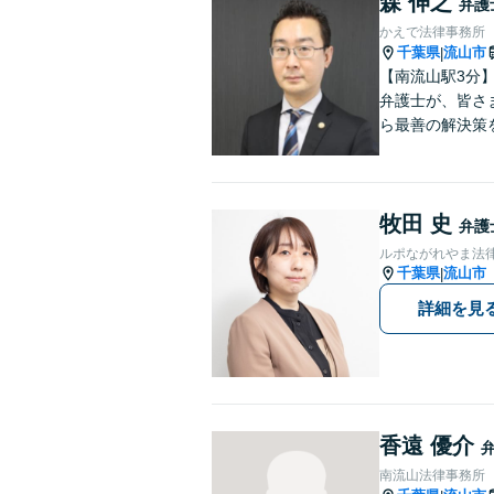
森 伸之
弁護
かえで法律事務所
千葉県
流山市
|
【南流山駅3分
弁護士が、皆さまのトラブ
ら最善の解決策
牧田 史
弁護
ルポながれやま法
千葉県
流山市
|
詳細を見
香遠 優介
南流山法律事務所