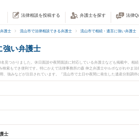
法律相談を投稿する
弁護士を探す
法律Q
弁護士
流山市で法律相談できる弁護士
流山市で相続・遺言に強い弁護士
に強い弁護士
3名見つかりました。休日面談や夜間面談に対応している弁護士なども掲載中。相
み検索もでき便利です。特にかえで法律事務所の森 伸之弁護士やルポながれやま法
費用、強みなどが注目されています。『流山市で土日や夜間に発生した遺産分割調停
くの弁護士を検索したい』『初回相談無料で遺産分割調停を法律相談できる流山市
護士