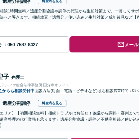
遺産分割調停
料金表を見る
相談1時間無料／遺産分割協議や調停の代理から生前対策まで、一貫してサ
決へと導きます。相続放棄／遺留分／使い込み／生前対策／成年後見など【W
せ
メール
聖子
弁護士
人アルファ総合法律事務所 国分寺オフィス
市
からも相談受付中
面談方法(対面・電話・ビデオなど)は応相談
営業時間：09:0
遺産分割調停
料金表を見る
エリア】【初回相談無料】相続トラブルはお任せ！協議から調停・審判まで
遺産整理の代行業務も承ります」遺産分割協議・調停／不動産相続／使い込
】