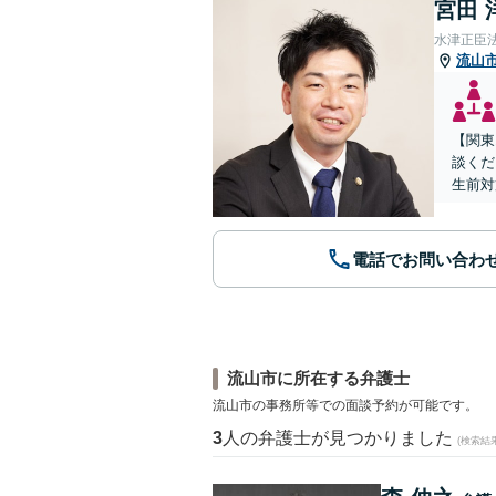
宮田 
水津正臣
流山
【関東
談くだ
生前対
電話でお問い合わ
流山市に所在する弁護士
流山市の事務所等での面談予約が可能です。
3
人の弁護士が見つかりました
(検索結