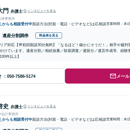
大門
弁護士
インタビューを見る
法律事務所
市
からも相談受付中
面談方法(対面・電話・ビデオなど)は応相談
営業時間：本
遺産分割調停
料金表を見る
リア対応【💬初回面談30分無料】「なるほど！確かにそうだ！」相手や裁
がけています。遺産分割／相続放棄／財産調査／遺留分／遺言作成等、経験
100件以上】
せ
メール
啓史
弁護士
インタビューを見る
律会計事務所
市
からも相談受付中
面談方法(対面・電話・ビデオなど)は応相談
営業時間：本