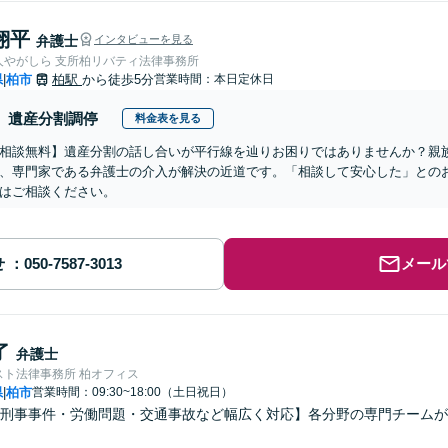
翔平
弁護士
インタビューを見る
人やがしら 支所柏リバティ法律事務所
県
柏市
柏駅
から徒歩5分
営業時間：本日定休日
|
遺産分割調停
料金表を見る
相談無料】遺産分割の話し合いが平行線を辿りお困りではありませんか？親
、専門家である弁護士の介入が解決の近道です。「相談して安心した」との
はご相談ください。
せ
メール
了
弁護士
スト法律事務所 柏オフィス
県
柏市
営業時間：09:30~18:00（土日祝日）
|
刑事事件・労働問題・交通事故など幅広く対応】各分野の専門チームが