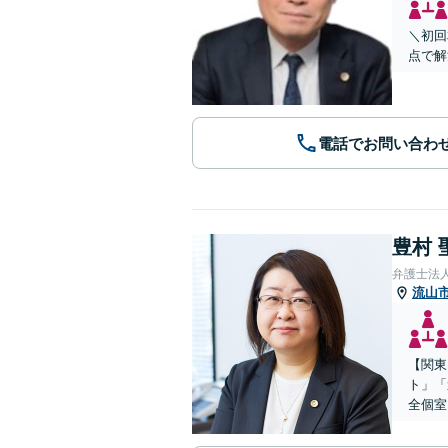
＼初回
点で解
電話でお問い合わ
豊村 
弁護士法
流山
【関東
ト」「
全個室