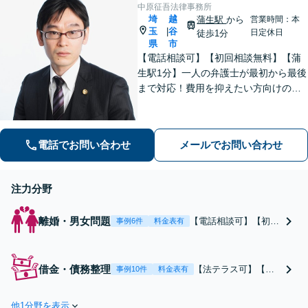
談可】
中原征吾法律事務所
埼
越
蒲生駅
から
営業時間：本
玉
谷
|
日定休日
徒歩1分
県
市
【電話相談可】【初回相談無料】【蒲
生駅1分】一人の弁護士が最初から最後
まで対応！費用を抑えたい方向けのバ
ックアッププランもあり。離婚・男女
問題／借金・債務整理／刑事事件など
【地域密着型の事務所】【休日・夜間
電話でお問い合わせ
メールでお問い合わせ
面談可能】
注力分野
離婚・男女問題
【電話相談可】【初回
事例6件
料金表有
相談無料】慰謝料請求
／調停／財産分与など
幅広くご相談くださ
借金・債務整理
【法テラス可】【電
事例10件
料金表有
い。費用を抑えたい方
話相談可】【初回相
向けのバックアッププ
談無料】【蒲生駅1
ランもあり【蒲生駅1
他1分野を表示