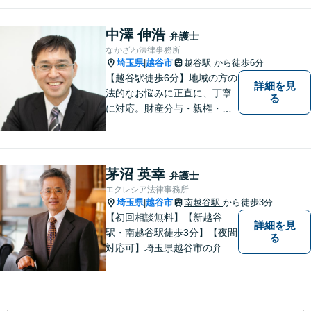
します。完全個室／バリアフ
リーで安心して相談いただけ
中澤 伸浩
弁護士
ます。お気軽にご相談くださ
なかざわ法律事務所
い。
埼玉県
越谷市
越谷駅
から徒歩6分
|
【越谷駅徒歩6分】地域の方の
詳細を見
法的なお悩みに正直に、丁寧
る
に対応。財産分与・親権・養
育費・不倫/不貞の慰謝料・個
人/会社/事業の借金・交通事故
の慰謝料/損賠賠償請求など身
近なお困りごとはお気軽にご
茅沼 英幸
弁護士
相談ください。
エクレシア法律事務所
埼玉県
越谷市
南越谷駅
から徒歩3分
|
【初回相談無料】【新越谷
詳細を見
駅・南越谷駅徒歩3分】【夜間
る
対応可】埼玉県越谷市の弁護
士です。