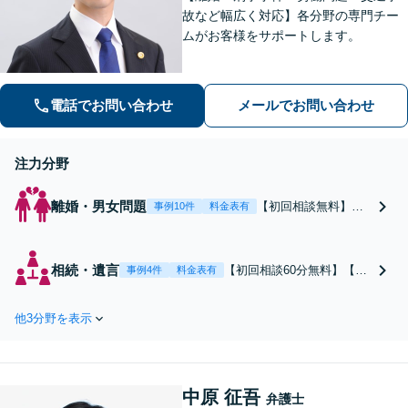
故など幅広く対応】各分野の専門チー
ムがお客様をサポートします。
電話でお問い合わせ
メールでお問い合わせ
注力分野
離婚・男女問題
【初回相談無料】あ
事例10件
料金表有
なたの利益の最大化
を目指します。まず
は電話・メールで状
相続・遺言
【初回相談60分無料】【全
事例4件
料金表有
況を丁寧にお聞きし
国対応】税理士・司法書士
ます。「離婚を希望
と連携可能！遺産分割／遺
している」「離婚を
他3分野を表示
留分／遺言書作成／相続放
切り出された」「不
棄／相続人・財産調査／相
貞の慰謝料請求をし
続税対策等お任せくださ
たい」等お任せくだ
い。【明瞭な料金プラン】
さい。【リーズナブ
中原 征吾
【解決実績豊富】【電話相
弁護士
ルな料金設定】