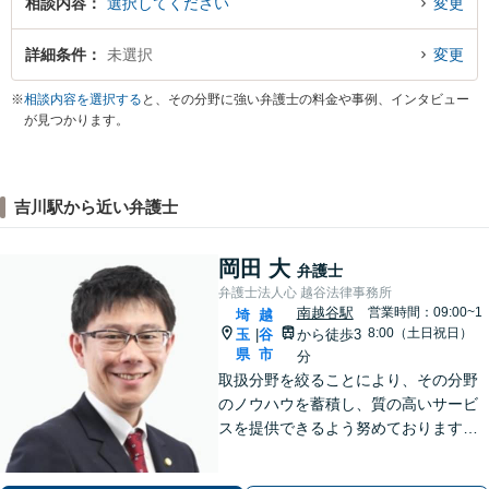
相談内容
選択してください
変更
詳細条件
未選択
変更
※
相談内容を選択する
と、その分野に強い弁護士の料金や事例、インタビュー
が見つかります。
吉川駅から近い弁護士
岡田 大
弁護士
弁護士法人心 越谷法律事務所
南越谷駅
営業時間：09:00~1
埼
越
8:00（土日祝日）
玉
谷
から徒歩3
|
県
市
分
取扱分野を絞ることにより、その分野
のノウハウを蓄積し、質の高いサービ
スを提供できるよう努めております。
全力でサポートさせていただきますの
で、お困りの際はご相談ください。