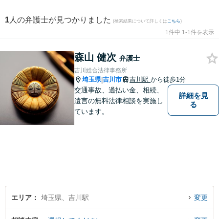
1
人の弁護士が見つかりました
(検索結果について詳しくは
こちら
)
1件中 1-1件を表示
森山 健次
弁護士
吉川総合法律事務所
埼玉県
吉川市
吉川駅
から徒歩1分
|
交通事故、過払い金、相続、
詳細を見
遺言の無料法律相談を実施し
る
ています。
エリア
埼玉県、吉川駅
変更