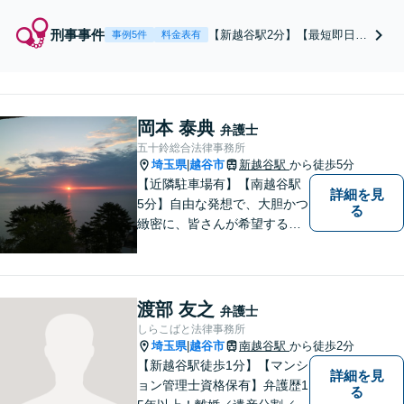
10年以上】借金の悩
み、まずは“取り立て
刑事事件
【新越谷駅2分】【最短即日対
事例5件
料金表有
ストップ”から始めま
応可】【夜間・土日祝対応
せんか？依頼者さまの
可】【痴漢・盗撮・窃盗・暴
精神的サポートができ
行・傷害】スピード対応で接
るよう尽力いたします
見・保釈に迅速行動。示談交
【休日・夜間相談可】
岡本 泰典
渉も粘り強く対応。家族の逮
弁護士
【子連れ相談可】【新
捕など、不安を抱える方は一
五十鈴総合法律事務所
越谷駅2分】
刻も早くご連絡ください。
埼玉県
越谷市
新越谷駅
から徒歩5分
|
【近隣駐車場有】【南越谷駅
詳細を見
5分】自由な発想で、大胆かつ
る
緻密に、皆さんが希望する結
果に向けた、解決への道筋を
立てます。事件は病気と同じ
で、放置するほど解決が難し
くなります。 お早めにご相談
渡部 友之
弁護士
ください。
しらこばと法律事務所
埼玉県
越谷市
南越谷駅
から徒歩2分
|
【新越谷駅徒歩1分】【マンシ
詳細を見
ョン管理士資格保有】弁護歴1
る