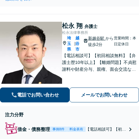
分】借金は弁護士に
分】【男性側・女性側
依頼することで解決
に対応】【豊富な解決
するケースがほとん
実績】【休日・夜間面
どです。迅速に手続
談可能】
松永 翔
きを進め、一刻も早
弁護士
く新しいスタートが
松永法律事務所
埼
越
切れるよう全力でサ
新越谷駅
から
営業時間：本
玉
谷
|
日定休日
ポートいたします
徒歩2分
県
市
【休日・夜間面談可
【電話相談可】【初回相談無料】【弁
能】
護士歴10年以上】【離婚問題】不貞慰
謝料や財産分与、親権、面会交流など
幅広く対応。【借金問題】【刑事事
件】スピーディに解決。【新越谷駅2
分】
電話でお問い合わせ
メールでお問い合わせ
注力分野
借金・債務整理
【電話相談可】【初回
事例8件
料金表有
相談無料】【弁護士歴