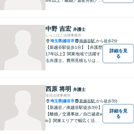
5年以上！離婚／遺産分割／刑
事事件で多数の実績あり！一
人でも多くの方に感謝してい
ただけるよう、誠心誠意取り
組みます。お困りごとはお気
中野 吉宏
弁護士
軽にご相談ください！【法テ
しらこばと法律事務所
ラス歓迎】
埼玉県
越谷市
南越谷駅
から徒歩2分
|
【新越谷駅徒歩1分】【弁護歴
詳細を見
17年以上】関東地域で活躍す
る
る弁護士。費用見積もりは無
料です！交通事故／離婚問題
／遺産相続など、お困りごと
はなんでもご相談ください！
最短で納得の解決へと導ける
西原 将明
弁護士
よう尽力いたします。【駐車
栄光法律事務所
場近く】
埼玉県
越谷市
新越谷駅
から徒歩3分
|
【新越谷／南越谷駅徒歩3分】
詳細を見
【離婚／交通事故／自己破産e
る
tc】関東エリアで幅広く活躍
する弁護士。依頼者様に寄り
添い、納得のいく解決を目指