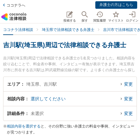
弁護士の方はこちら
ココナラへ
投稿する
探す
閲覧履歴
マイリスト
ログイン
ココナラ法律相談
埼玉県で法律相談できる弁護士
吉川市で法律相談で
吉川駅(埼玉県)周辺で法律相談できる弁護士
吉川駅(埼玉県)周辺で法律相談できる弁護士が1名見つかりました。相談内容を
絞り込むことで、料金表や事例、インタビュー有無が表示できます。埼玉県吉
川市に所在する吉川駅はJR武蔵野線沿線の駅です。より多くの弁護士から探し
たいときは市区町村検索や同一路線のより大きな駅も追加選択して探すと良い
でしょう。特に吉川総合法律事務所の森山 健次弁護士のプロフィール情報や弁
エリア
埼玉県、吉川駅
変更
護士費用、強みなどが注目されています。『脱税事件のトラブルを勤務先から
通いやすい吉川駅周辺に事務所を構える弁護士に面談予約したい』『脱税事件
相談内容
選択してください
変更
のトラブル解決の実績豊富な吉川駅近くの弁護士を検索したい』『初回無料で
脱税事件を法律相談できる吉川駅付近の弁護士に面談予約したい』などでお困
りの相談者さんにおすすめです。
詳細条件
未選択
変更
※
相談内容を選択する
と、その分野に強い弁護士の料金や事例、インタビュー
が見つかります。