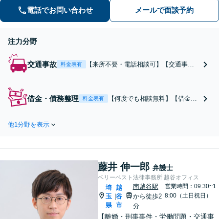
電話でお問い合わせ
メールで面談予約
注力分野
交通事故
【来所不要・電話相談可】【交通事
料金表有
故“解決実績”累計35,000件超】【相談
料・着手金 原則0円】電話のみで、ご相
談から後遺障害申請、示談交渉までさ
借金・債務整理
【何度でも相談無料】【借金問
料金表有
せていただくことができます。交通事
題の“解決実績”累計20,000件
故を集中的に取り扱っている弁護士が
超】当法人では、プロは、結果
全力でサポート！
他1分野を表示
を出すことはもちろん、無駄を
省き、スピードを上げ、コスト
を下げることも大事だと考え、
品質を落とすことなく、費用を
藤井 伸一郎
可能な限り安くすることにこだ
弁護士
わります。
ベリーベスト法律事務所 越谷オフィス
南越谷駅
営業時間：09:30~1
埼
越
8:00（土日祝日）
玉
谷
から徒歩2
|
県
市
分
【離婚・刑事事件・労働問題・交通事