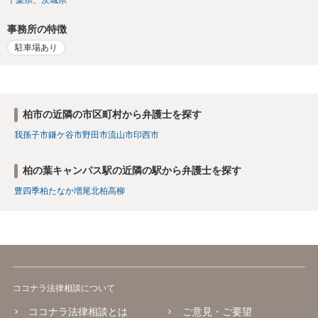
千葉県
茨城県
事務所の特徴
駐車場あり
柏市の近隣の市区町村から弁護士を探す
我孫子市
鎌ケ谷市
野田市
流山市
印西市
柏の葉キャンパス駅の近隣の駅から弁護士を探す
豊四季
柏たなか
増尾
北柏
高柳
ココナラ法律相談について
ココナラ法律相談とは
ご意見・ご要望