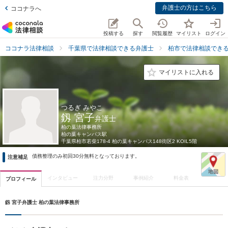
弁護士の方はこちら
ココナラへ
投稿する
探す
閲覧履歴
マイリスト
ログイン
ココナラ法律相談
千葉県で法律相談できる弁護士
柏市で法律相談でき
マイリストに入れる
つるぎ みやこ
釼 宮子
弁護士
柏の葉法律事務所
柏の葉キャンパス駅
千葉県
柏市若柴178-4 柏の葉キャンパス148街区2 KOIL5階
債務整理のみ初回30分無料となっております。
注意補足
インタビュー
注力分野
事例紹介
料金表
プロフィール
釼 宮子弁護士 柏の葉法律事務所