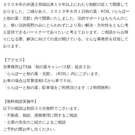
２００８年の弁護士登録以来１０年以上にわたり柏駅の近くで開業して
おりました。ご縁があり、２０１９年８月１日柏の葉・KOIL（ららぽー
と柏の葉・北館）内で開業いたしました。法的サポートはもちろんのこ
と、狭い法的視野のみにとらわれずにより良い解決・方向性をともに考
え提供できるパートナーでありたいと考えております。ご相談からお帰
りになる際、解決に向けての道が開けている。そんな事務所を目指して
おります。
【アクセス】
当事務所はTX線「柏の葉キャンパス駅」徒歩２分、
「ららぽーと柏の葉・北館」（KOIL）内にございます。
お車の場合は常磐道柏I.Cから車で５分。
「ららぽーと柏の葉」駐車場をご利用頂けます（２時間無料）
【無料相談実施中】
以下の相談は初回３０分無料でございます。
・不動産、相続、債務整理に関するご相談
・士業の先生のご紹介によるご相談
ご予約の際お申し出ください。