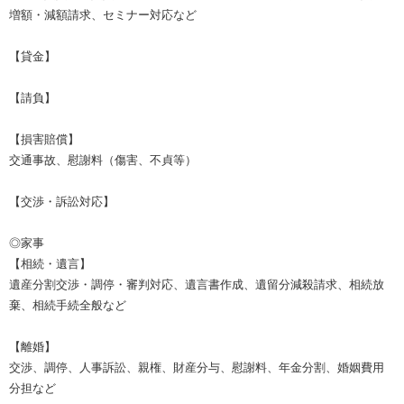
増額・減額請求、セミナー対応など
【貸金】
【請負】
【損害賠償】
交通事故、慰謝料（傷害、不貞等）
【交渉・訴訟対応】
◎家事
【相続・遺言】
遺産分割交渉・調停・審判対応、遺言書作成、遺留分減殺請求、相続放
棄、相続手続全般など
【離婚】
交渉、調停、人事訴訟、親権、財産分与、慰謝料、年金分割、婚姻費用
分担など