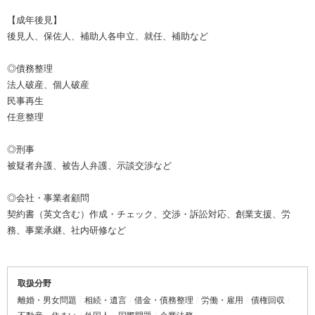
【成年後見】
後見人、保佐人、補助人各申立、就任、補助など
◎債務整理
法人破産、個人破産
民事再生
任意整理
◎刑事
被疑者弁護、被告人弁護、示談交渉など
◎会社・事業者顧問
契約書（英文含む）作成・チェック、交渉・訴訟対応、創業支援、労
務、事業承継、社内研修など
取扱分野
離婚・男女問題
相続・遺言
借金・債務整理
労働・雇用
債権回収