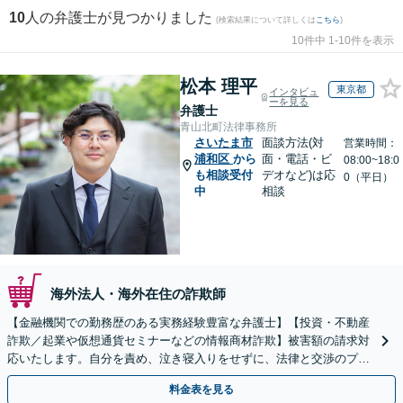
10
人の弁護士が見つかりました
(検索結果について詳しくは
こちら
)
10件中 1-10件を表示
松本 理平
東京都
インタビュ
ーを見る
弁護士
青山北町法律事務所
さいたま市
面談方法(対
営業時間：
浦和区
から
面・電話・ビ
08:00~18:0
も相談受付
デオなど)は応
0（平日）
中
相談
海外法人・海外在住の詐欺師
【金融機関での勤務歴のある実務経験豊富な弁護士】【投資・不動産
詐欺／起業や仮想通貨セミナーなどの情報商材詐欺】被害額の請求対
応いたします。自分を責め、泣き寝入りをせずに、法律と交渉のプロ
にまずはご相談ください。【表参道駅から徒歩3分】
料金表を見る