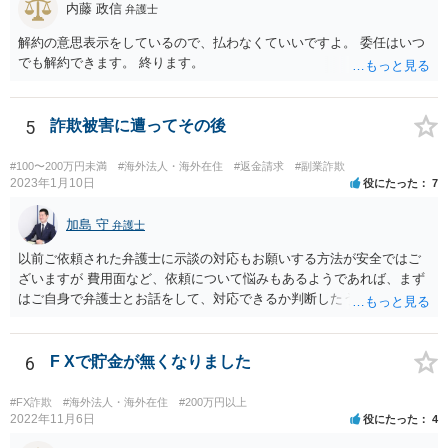
内藤 政信
弁護士
解約の意思表示をしているので、払わなくていいですよ。 委任はいつ
でも解約できます。 終ります。
5
詐欺被害に遭ってその後
#100〜200万円未満
#海外法人・海外在住
#返金請求
#副業詐欺
2023年1月10日
役にたった
7
加島 守
弁護士
以前ご依頼された弁護士に示談の対応もお願いする方法が安全ではご
ざいますが 費用面など、依頼について悩みもあるようであれば、まず
はご自身で弁護士とお話をして、対応できるか判断したうえで、 弁護
士への依頼を検討することも可能かと思います。 １度相手方弁護士と
話をしてから、こちらも法律相談で１度弁護士に相談する方法もあり
ますので。 一番安全なのは弁護士に示談交渉の依頼をする方法です
6
F Xで貯金が無くなりました
が、ご事情あるようであれば ご自身で対応する方法もご検討いただい
てもいいかもしれません。
#FX詐欺
#海外法人・海外在住
#200万円以上
2022年11月6日
役にたった
4