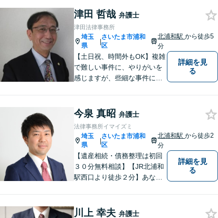
津田 哲哉
弁護士
津田法律事務所
北浦和駅
から徒歩5
埼玉
さいたま市浦和
|
県
区
分
【土日祝、時間外もOK】複雑
詳細を見
で難しい事件に、やりがいを
る
感じますが、些細な事件にも
丁寧に対応します。コンサル
ティング会社での経験から、
会社経営、経理・税務などに
今泉 真昭
弁護士
も詳しく、きめ細かく対応致
法律事務所イマイズミ
します。刑事事件にも力を入
北浦和駅
から徒歩2
埼玉
さいたま市浦和
|
れています。
県
区
分
【遺産相続・債務整理は初回
詳細を見
３０分無料相談】【JR北浦和
る
駅西口より徒歩２分】あなた
の悩み、法律事務所イマイズ
ミがお預かりします。あなた
の代わりに悩み、考え、解決
川上 幸夫
弁護士