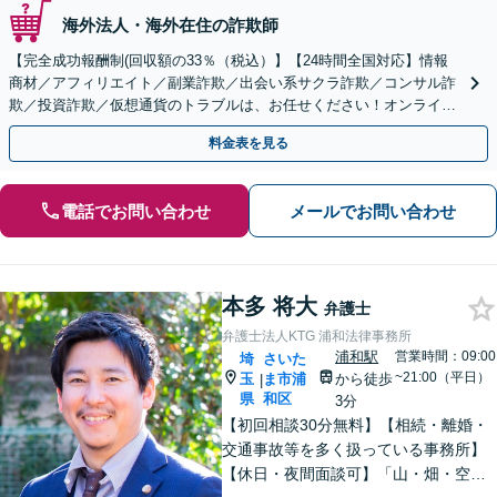
海外法人・海外在住の詐欺師
【完全成功報酬制(回収額の33％（税込）】【24時間全国対応】情報
商材／アフィリエイト／副業詐欺／出会い系サクラ詐欺／コンサル詐
欺／投資詐欺／仮想通貨のトラブルは、お任せください！オンライン
のみで解決も可能！
料金表を見る
電話でお問い合わせ
メールでお問い合わせ
本多 将大
弁護士
弁護士法人KTG 浦和法律事務所
浦和駅
営業時間：09:00
埼
さいた
~21:00（平日）
玉
ま市浦
から徒歩
|
県
和区
3分
【初回相談30分無料】【相続・離婚・
交通事故等を多く扱っている事務所】
【休日・夜間面談可】「山・畑・空き