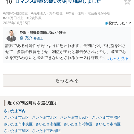
ることは通常できませんし、そもそも、支払いと解雇の関連性は考え
10
ロマンス詐欺の疑いがあり相談しました
難いです。 にも関わらず、そのような言葉をもって支払わせようとす
る態様から詐欺の可能性が高いのではないかと思われます。 よほど相
#詐欺の法的措置
#海外法人・海外在住
#本名・住所・電話番号が不明
手を信頼できる事情がない限り、支払いをしないようにした方がよい
#200万円以上
#投資詐欺
2025年10月15日
役にたった
2
と思います。
詐欺・消費者問題に強い弁護士
泉 亮介
弁護士
詐欺である可能性が高いように思われます。最初に少しの利益を出さ
せて、多額の投資をさせ、利益が出たと報告がされたのち、追加でお
金を支払わないと出金できないとされるケースは詐欺のケースで非常
に多いです。 追加で支払いをすることはせず、警察に相談の上、必要
であれば弁護士に相談されると良いでしょう。 ただ、こうした類型の
場合返金が難しいケースが多いため弁護士を立てるかどうかは慎重に
もっとみる
検討されると良いでしょう。
近くの市区町村を選び直す
さいたま市内
さいたま市西区
さいたま市北区
さいたま市大宮区
さいたま市見沼区
さいたま市中央区
さいたま市桜区
さいたま市浦和区
さいたま市南区
さいたま市緑区
さいたま市岩槻区