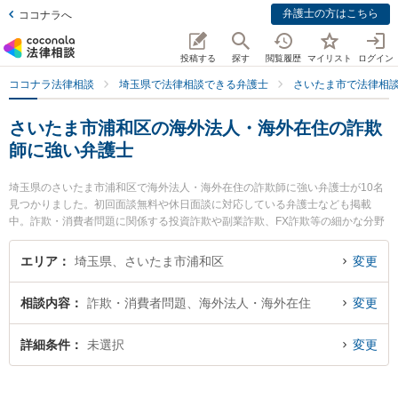
弁護士の方はこちら
ココナラへ
投稿する
探す
閲覧履歴
マイリスト
ログイン
ココナラ法律相談
埼玉県で法律相談できる弁護士
さいたま市で法律相
さいたま市浦和区の海外法人・海外在住の詐欺
師に強い弁護士
埼玉県のさいたま市浦和区で海外法人・海外在住の詐欺師に強い弁護士が10名
見つかりました。初回面談無料や休日面談に対応している弁護士なども掲載
中。詐欺・消費者問題に関係する投資詐欺や副業詐欺、FX詐欺等の細かな分野
での絞り込み検索もでき便利です。特に弁護士法人KTG 浦和法律事務所の本多
将大弁護士や弁護士法人法律事務所フォレストの中尾 基哉弁護士、工藤啓介法
エリア
埼玉県、さいたま市浦和区
変更
律事務所の工藤 啓介弁護士のプロフィール情報や弁護士費用、強みなどが注目
されています。『さいたま市浦和区で土日や夜間に発生した海外法人・海外在
相談内容
詐欺・消費者問題、海外法人・海外在住
変更
住の詐欺師のトラブルを今すぐに弁護士に相談したい』『海外法人・海外在住
の詐欺師のトラブル解決の実績豊富な近くの弁護士を検索したい』『初回相談
無料で海外法人・海外在住の詐欺師を法律相談できるさいたま市浦和区内の弁
詳細条件
未選択
変更
護士に相談予約したい』などでお困りの相談者さんにおすすめです。