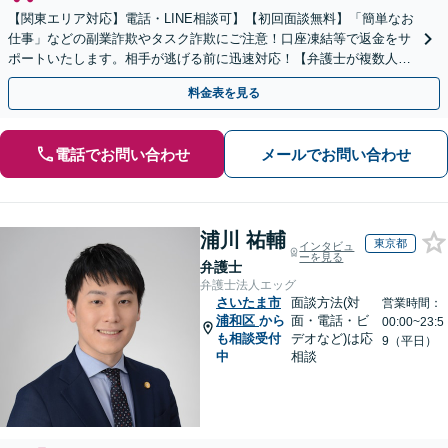
【関東エリア対応】電話・LINE相談可】【初回面談無料】「簡単なお
仕事」などの副業詐欺やタスク詐欺にご注意！口座凍結等で返金をサ
ポートいたします。相手が逃げる前に迅速対応！【弁護士が複数人在
籍】事務所内で連携し問題解決へ【休日・夜間面談可】
料金表を見る
電話でお問い合わせ
メールでお問い合わせ
浦川 祐輔
東京都
インタビュ
ーを見る
弁護士
弁護士法人エッグ
さいたま市
面談方法(対
営業時間：
浦和区
から
面・電話・ビ
00:00~23:5
も相談受付
デオなど)は応
9（平日）
中
相談