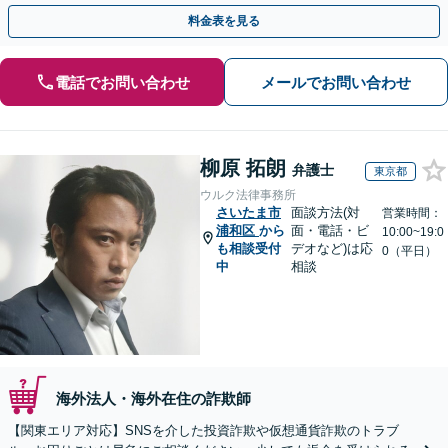
さい。
料金表を見る
電話でお問い合わせ
メールでお問い合わせ
柳原 拓朗
弁護士
東京都
ウルク法律事務所
さいたま市
面談方法(対
営業時間：
浦和区
から
面・電話・ビ
10:00~19:0
も相談受付
デオなど)は応
0（平日）
中
相談
海外法人・海外在住の詐欺師
【関東エリア対応】SNSを介した投資詐欺や仮想通貨詐欺のトラブ