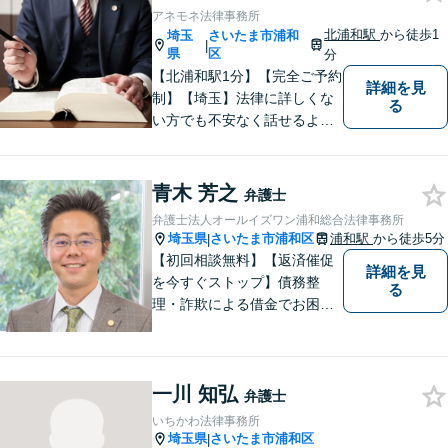
策をご提案します。
アネモネ法律事務所
北浦和駅
から徒歩1
埼玉
さいたま市浦和
|
県
区
分
【北浦和駅1分】【完全ご予約
詳細を見
制】【埼玉】法律に詳しくな
る
い方でも不安なく話せるよ
う、わかりやすくご説明する
ことを心がけています。 難し
く感じがちな法律問題も、少
青木 芳之
弁護士
しずつ一緒に整理していきま
弁護士法人オールイズワン浦和総合法律事務所
しょう。
埼玉県
さいたま市浦和区
浦和駅
から徒歩5分
|
【初回相談無料】【返済催促
詳細を見
を今すぐストップ】債務整
る
理・詐欺による借金でお困り
の方はお早めにご相談くださ
い。多くのお客様から高評価
をいただいています。【浦和
一川 知弘
駅5分】【プライバシー配慮】
弁護士
【平日22時・土日祝20時ま
いちかわ法律事務所
で】【弁護士歴10年以上】
埼玉県
さいたま市浦和区
|