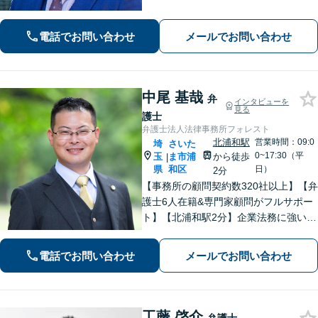
家などの遺産分割にも対応」相続・離
婚丸ごとお任せください【浦和駅3分】
電話でお問い合わせ
メールでお問い合わせ
中尾 基哉
弁
インタビューを
見る
護士
弁護士法人法律事務所フォレスト
北浦和駅
営業時間：09:0
埼
さいた
0~17:30（平
玉
ま市浦
から徒歩
|
県
和区
日）
2分
【事務所の顧問契約数320社以上】【弁
護士6人在籍&専門家顧問がフルサポー
ト】【北浦和駅2分】企業法務に強い弁
護士が労働雇用、債権回収、刑事、不
動産などに対応します。中小企業さ
電話でお問い合わせ
メールでお問い合わせ
ま、個人事業主さまからのご相談に注
力【初回面談無料】
工藤 啓介