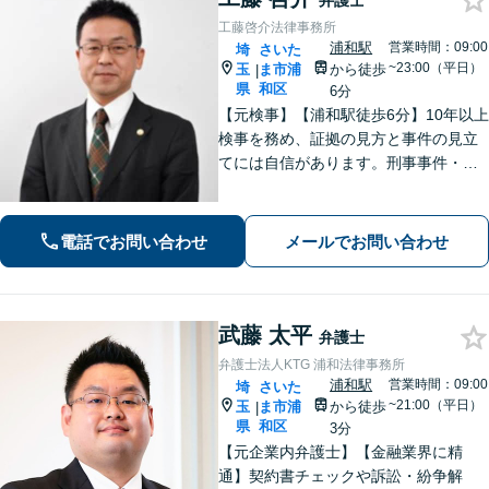
弁護士
工藤啓介法律事務所
浦和駅
営業時間：09:00
埼
さいた
~23:00（平日）
玉
ま市浦
から徒歩
|
県
和区
6分
【元検事】【浦和駅徒歩6分】10年以上
検事を務め、証拠の見方と事件の見立
てには自信があります。刑事事件・離
婚等の家事事件・企業法務のご相談を
お受けしております。まずはお問い合
わせ下さい。
電話でお問い合わせ
メールでお問い合わせ
武藤 太平
弁護士
弁護士法人KTG 浦和法律事務所
浦和駅
営業時間：09:00
埼
さいた
~21:00（平日）
玉
ま市浦
から徒歩
|
県
和区
3分
【元企業内弁護士】【金融業界に精
通】契約書チェックや訴訟・紛争解