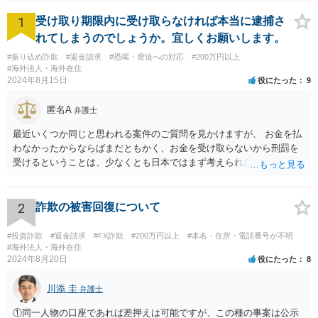
1
受け取り期限内に受け取らなければ本当に逮捕さ
れてしまうのでしょうか。宜しくお願いします。
#振り込め詐欺
#返金請求
#恐喝・脅迫への対応
#200万円以上
#海外法人・海外在住
2024年8月15日
役にたった
9
匿名A
弁護士
最近いくつか同じと思われる案件のご質問を見かけますが、 お金を払
わなかったからならばまだともかく、お金を受け取らないから刑罰を
受けるということは、少なくとも日本ではまず考えられないように思
われます。 相手方への対応等せず、地元の警察への被害相談等行かれ
てみてください。
2
詐欺の被害回復について
#投資詐欺
#返金請求
#FX詐欺
#200万円以上
#本名・住所・電話番号が不明
#海外法人・海外在住
2024年8月20日
役にたった
8
川添 圭
弁護士
①同一人物の口座であれば差押えは可能ですが、この種の事案は公示