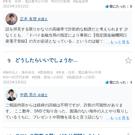
#本名・住所・電話番号が不明
#10万円未満
#返金請求
2023年3月22日
役にたった
5
正木 友啓
弁護士
話を拝見する限りかなりの高確率で詐欺的な勧誘だと考えられます 少
なくとも、「ドバイ金融当局の指定により事前に【指定国金融機関口
座電子登録】の方が必須となっている」というのは嘘でしょう 相手に
しないのがベストですが、どうしてもご不安であれば、近くの弁護士
に相談に行かれてください
9
どうしたらいいでしょうか…
#海外法人・海外在住
#悪徳商法
#本名・住所・電話番号が不明
#10〜50万円未満
#恐喝・脅迫への対応
#高額請求への対応
2022年3月9日
役にたった
3
中西 亮介
弁護士
ご相談内容からは経緯の詳細は不明ですが、詐欺の可能性がありま
す。 ここ数年、SNSで知り合った、面識のない海外の人とやり取りし
ているうちに、プレゼントや荷物を送ると言う話になり、通関料等の
名目で一定の支払いを 求めてくるというという手口の詐欺が流行って
います。 本件でも、住所を教えてしまったとしても、職場まで特定す