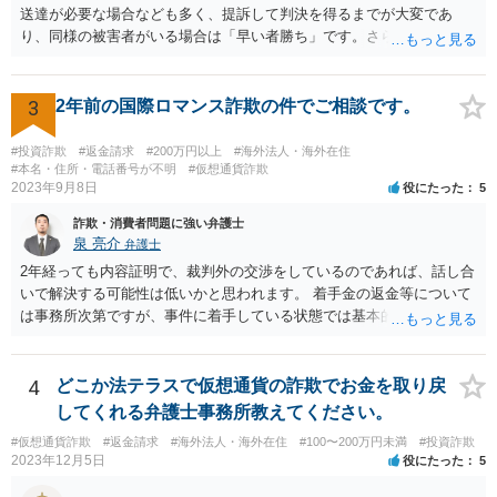
送達が必要な場合なども多く、提訴して判決を得るまでが大変であ
り、同様の被害者がいる場合は「早い者勝ち」です。さらに詳しい事
情が必要ですが、仮差押えを含めて一刻も早く動いた方がよいと思わ
れます。 ②わかりません。その法人が特定できるかどうかが問題で
す。調査が必要ですので、弁護士へ相談した方がよいと思います。
3
2年前の国際ロマンス詐欺の件でご相談です。
#投資詐欺
#返金請求
#200万円以上
#海外法人・海外在住
#本名・住所・電話番号が不明
#仮想通貨詐欺
2023年9月8日
役にたった
5
詐欺・消費者問題に強い弁護士
泉 亮介
弁護士
2年経っても内容証明で、裁判外の交渉をしているのであれば、話し合
いで解決する可能性は低いかと思われます。 着手金の返金等について
は事務所次第ですが、事件に着手している状態では基本的に返金に応
じてくれない事務所が多いかと思われます。 依頼している弁護士に
は、現状や今後どう動くのか、回収可能性についてどのような見込み
か等疑問や不安に思っていることは確認をされた方が良いでしょう。
4
どこか法テラスで仮想通貨の詐欺でお金を取り戻
してくれる弁護士事務所教えてください。
#仮想通貨詐欺
#返金請求
#海外法人・海外在住
#100〜200万円未満
#投資詐欺
2023年12月5日
役にたった
5