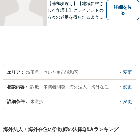
【浦和駅近く】【地域に根ざ
詳細を見
した弁護士】クライアントの
る
方々の満足を得られるよう最
善を尽くします。交通事故／
離婚問題／刑事事件／労働問
題／企業法務など、幅広く対
応可能。【明確な料金体系】
法律トラブルでお悩みの方
は、どうぞお気軽にご相談く
ださい。
エリア
埼玉県、さいたま市浦和区
変更
相談内容
詐欺・消費者問題、海外法人・海外在住
変更
詳細条件
未選択
変更
海外法人・海外在住の詐欺師の法律Q&Aランキング