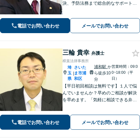
決、予防法務まで総合的なサポートが
可能です。債権回収の実績も多数！
【ワンストップサービスの提供】
電話でお問い合わせ
メールでお問い合わせ
三輪 貴幸
弁護士
樟葉法律事務所
浦和駅
か
営業時間：09:0
埼
さいた
0~18:00（平
玉
ま市浦
ら徒歩10
|
県
和区
日）
分
【平日初回相談は無料です】１人で悩
んでいませんか？早めのご相談が解決
を早めます。「気軽に相談できる弁護
士」として企業法務、相続から借金問
題まで広く対応。裁判所隣の立地を活
かした迅速な行動力でサポートしま
電話でお問い合わせ
メールでお問い合わせ
す。まずはお気軽にご相談ください。