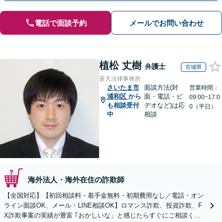
電話で面談予約
メールでお問い合わせ
植松 丈樹
弁護士
宮城県
蒼天法律事務所
さいたま市
面談方法(対
営業時間：
浦和区
から
面・電話・ビ
09:00~17:0
も相談受付
デオなど)は応
0（平日）
中
相談
海外法人・海外在住の詐欺師
【全国対応】【初回相談料・着手金無料・初期費用なし／電話・オン
ライン面談OK、メール・LINE相談OK】ロマンス詐欺、投資詐欺、F
X詐欺事案の実績が豊富 ｢おかしいな」と感じたらすぐにご相談くだ