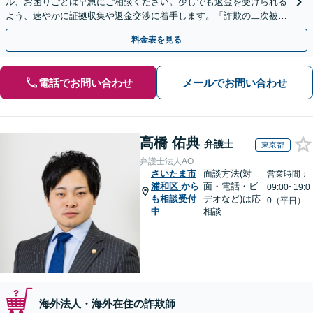
ル、お困りごとは早急にご相談ください。少しでも返金を受けられる
よう、速やかに証拠収集や返金交渉に着手します。「詐欺の二次被
害」のご相談も対応します【初回相談無料】【Web相談可】
料金表を見る
電話でお問い合わせ
メールでお問い合わせ
高橋 佑典
弁護士
東京都
弁護士法人AO
さいたま市
面談方法(対
営業時間：
浦和区
から
面・電話・ビ
09:00~19:0
も相談受付
デオなど)は応
0（平日）
中
相談
海外法人・海外在住の詐欺師