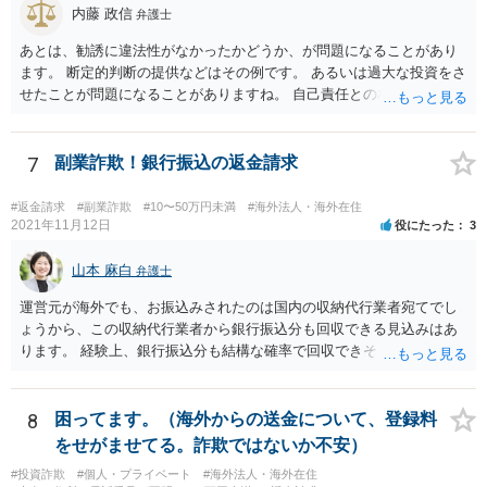
内藤 政信
弁護士
あとは、勧誘に違法性がなかったかどうか、が問題になることがあり
ます。 断定的判断の提供などはその例です。 あるいは過大な投資をさ
せたことが問題になることがありますね。 自己責任との相関関係です
ね。 先物取引の事例などが参考になるので、弁護士を探してみるとい
いでしょう。
7
副業詐欺！銀行振込の返金請求
#返金請求
#副業詐欺
#10〜50万円未満
#海外法人・海外在住
2021年11月12日
役にたった
3
山本 麻白
弁護士
運営元が海外でも、お振込みされたのは国内の収納代行業者宛てでし
ょうから、この収納代行業者から銀行振込分も回収できる見込みはあ
ります。 経験上、銀行振込分も結構な確率で回収できそうな事案にお
見受けいたしますが、今ご相談されている先生が難しいとおっしゃる
以上、何か難しい事情があるのかもしれません。
8
困ってます。（海外からの送金について、登録料
をせがませてる。詐欺ではないか不安）
#投資詐欺
#個人・プライベート
#海外法人・海外在住