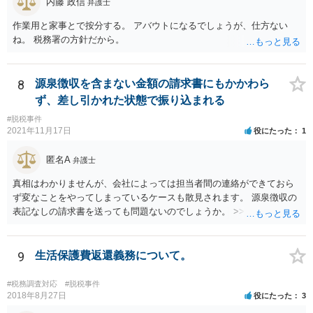
内藤 政信
弁護士
作業用と家事とで按分する。 アバウトになるでしょうが、仕方ない
ね。 税務署の方針だから。
8
源泉徴収を含まない金額の請求書にもかかわら
ず、差し引かれた状態で振り込まれる
#脱税事件
2021年11月17日
役にたった
1
匿名A
弁護士
真相はわかりませんが、会社によっては担当者間の連絡ができておら
ず変なことをやってしまっているケースも散見されます。 源泉徴収の
表記なしの請求書を送っても問題ないのでしょうか。 >>違法というこ
とはありませんので問題はありません。確定申告をされる際に、請求
書の金額や記載と振込額がズレているのでややこしい瞬間は生じるよ
うに思いますが、間違えず記帳できるのであれば同じく問題はありま
9
生活保護費返還義務について。
せん。 相手方との関係性にもよりますが、一度相手方の担当者や上司
にしっかりと確認してみても良いかもしれません。
#税務調査対応
#脱税事件
2018年8月27日
役にたった
3