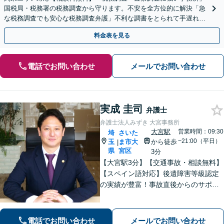
国税局・税務署の税務調査から守ります。不安を全方位的に解決「急
な税務調査でも安心な税務調査弁護」不利な調書をとられて手遅れに
なる前にご相談を
料金表を見る
電話でお問い合わせ
メールでお問い合わせ
実成 圭司
弁護士
弁護士法人みずき 大宮事務所
大宮駅
営業時間：09:30
埼
さいた
~21:00（平日）
玉
ま市大
から徒歩
|
県
宮区
3分
【大宮駅3分】【交通事故・相談無料】
【スペイン語対応】後遺障害等級認定
の実績が豊富！事故直後からのサポー
トで早期解決「後遺障害異議申立によ
り1100万円増額」「債務整理に豊富な
実績あり」最適な債務整理手段をご提
電話でお問い合わせ
メールでお問い合わせ