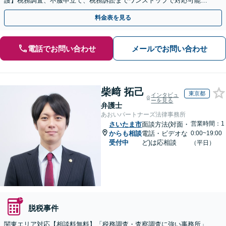
護】税務調査、不服申立て、税務訴訟までワンストップで対応可能！
事業承継にも対応【休日・夜間相談可】
料金表を見る
電話でお問い合わせ
メールでお問い合わせ
柴﨑 拓己
東京都
インタビュ
ーを見る
弁護士
あおいパートナーズ法律事務所
営業時間：1
さいたま市
面談方法(対面・
からも相談
電話・ビデオな
0:00~19:00
受付中
ど)は応相談
（平日）
脱税事件
関東エリア対応【相談料無料】「税務調査・査察調査に強い事務所」