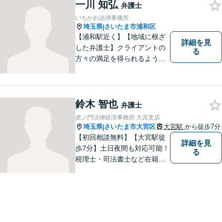
一川 知弘
弁護士
いちかわ法律事務所
埼玉県
さいたま市浦和区
|
【浦和駅近く】【地域に根ざ
詳細を見
した弁護士】クライアントの
る
方々の満足を得られるよう最
善を尽くします。交通事故／
離婚問題／刑事事件／労働問
題／企業法務など、幅広く対
応可能。【明確な料金体系】
鈴木 智也
弁護士
法律トラブルでお悩みの方
虎ノ門法律経済事務所 大宮支店
は、どうぞお気軽にご相談く
埼玉県
さいたま市大宮区
大宮駅
から徒歩7分
|
ださい。
【初回相談無料】【大宮駅徒
詳細を見
歩7分】土日夜間も対応可能！
る
税理士・司法書士など在籍で
ワンストップサービスを実
現。ふるさと埼玉で、皆様の
人生のお困りごとを解決しま
す。まずはご相談をお聞かせ
ください。