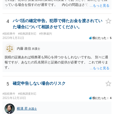
っている場合を指すのが通常です。 内心の問題はさておき、ご質問
の状況であれば「いいえ」と回答するのがセオリーかと思います。
4
パパ活の確定申告。犯罪で得たお金を渡されてい
た場合について相談させてください。
#脱税事件
#税務調査対応
#刑事裁判
2023年1月31日
役にたった
5
内藤 政信
弁護士
脱税の証拠あれば税務署も関心を持つかもしれないですね。 別々に通
報ですが、あなたの氏名開示と証拠の提供が必要です。 これで終りま
す。
5
確定申告しない場合のリスク
#脱税事件
#税務調査対応
2021年12月10日
役にたった
4
横溝 昇
弁護士