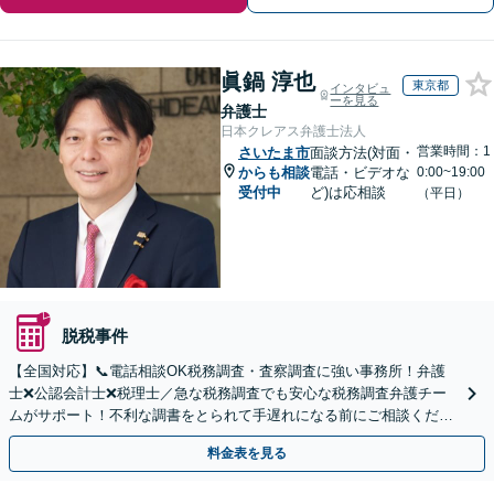
眞鍋 淳也
東京都
インタビュ
ーを見る
弁護士
日本クレアス弁護士法人
営業時間：1
さいたま市
面談方法(対面・
からも相談
電話・ビデオな
0:00~19:00
受付中
ど)は応相談
（平日）
脱税事件
【全国対応】📞電話相談OK税務調査・査察調査に強い事務所！弁護
士❌公認会計士❌税理士／急な税務調査でも安心な税務調査弁護チー
ムがサポート！不利な調書をとられて手遅れになる前にご相談くださ
い。
料金表を見る