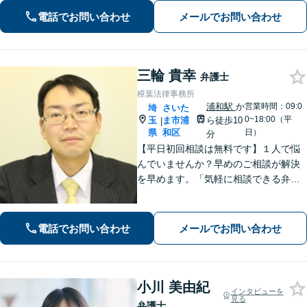
電話でお問い合わせ
メールでお問い合わせ
三輪 貴幸
弁護士
樟葉法律事務所
浦和駅
か
営業時間：09:0
埼
さいた
0~18:00（平
玉
ま市浦
ら徒歩10
|
県
和区
日）
分
【平日初回相談は無料です】１人で悩
んでいませんか？早めのご相談が解決
を早めます。「気軽に相談できる弁護
士」として企業法務、相続から借金問
題まで広く対応。裁判所隣の立地を活
かした迅速な行動力でサポートしま
電話でお問い合わせ
メールでお問い合わせ
す。まずはお気軽にご相談ください。
小川 美由紀
インタビューを
見る
弁護士