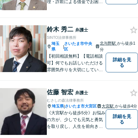
理・詐欺による借金でお困り
の方はお早めにご相談くださ
い。多くのお客様から高評価
をいただいています。【浦和
鈴木 秀二
駅5分】【プライバシー配慮】
弁護士
【平日22時・土日祝20時ま
SINTO法律事務所
で】【弁護士歴10年以上】
北与野駅
から徒歩1
埼玉
さいたま市中央
|
県
区
分
【初回相談無料】【電話相談
詳細を見
可】何でもお話しいただける
る
雰囲気作りを大切にしていま
す。弁護士に実際にご依頼な
さるかどうかは、アドバイス
をお聞きになってからの判断
佐藤 智宏
弁護士
で構いませんので、トラブル
むさしの森法律事務所
でお困りの方は一人で悩ま
埼玉県
さいたま市大宮区
大宮駅
から徒歩4分
|
ず、一度お気軽にご相談下さ
《大宮駅から徒歩5分》お悩み
詳細を見
い。
の方が、少しでも元気と勇気
る
を取り戻し、人生を前向きに
歩めるように全力を尽くしま