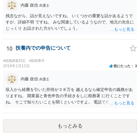
内藤 政信
弁護士
残念ながら、話が見えないですね。 いくつかの重要な話があるようで
すが、詳細不明 ですね。 みな関連しているようなので、地元の先生に
じっくり お話された方がいいでしょう。
10
扶養内での申告について
#税務調査対応
#脱税事件
2018年1月12日
役にたった
3
内藤 政信
弁護士
収入から経費を引いた所得が３８万を 越えるなら確定申告の義務があ
りますね。 開業届と青色申告の手続きをしに税務署 に行くことです
ね。 そこで知りたいことを聞くといいですよ。 電話で相談にいくこと
を伝えてからいくと いいでしょう。
もっとみる