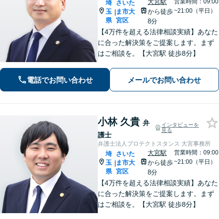
大宮駅
営業時間：09:00
埼
さいた
~21:00（平日）
玉
ま市大
から徒歩
|
県
宮区
8分
【4万件を超える法律相談実績】あなた
に合った解決策をご提案します。まず
はご相談を。【大宮駅 徒歩8分】
電話でお問い合わせ
メールでお問い合わせ
小林 久貴
弁
インタビューを
見る
護士
弁護士法人プロテクトスタンス 大宮事務所
大宮駅
営業時間：09:00
埼
さいた
~21:00（平日）
玉
ま市大
から徒歩
|
県
宮区
8分
【4万件を超える法律相談実績】あなた
に合った解決策をご提案します。まず
はご相談を。【大宮駅 徒歩8分】