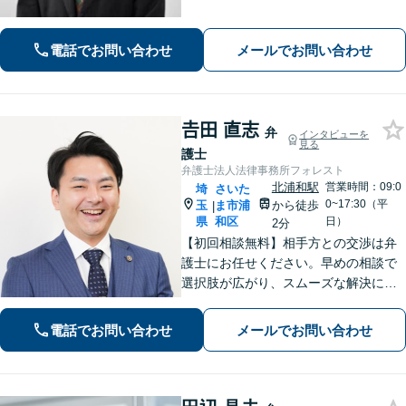
婚等の家事事件・企業法務のご相談を
お受けしております。まずはお問い合
わせ下さい。
電話でお問い合わせ
メールでお問い合わせ
𠮷田 直志
弁
インタビューを
見る
護士
弁護士法人法律事務所フォレスト
北浦和駅
営業時間：09:0
埼
さいた
0~17:30（平
玉
ま市浦
から徒歩
|
県
和区
日）
2分
【初回相談無料】相手方との交渉は弁
護士にお任せください。早めの相談で
選択肢が広がり、スムーズな解決につ
ながります。【不貞慰謝料請求の経験
豊富】【示談成功・不起訴獲得の実績
電話でお問い合わせ
メールでお問い合わせ
豊富】あなたの権利を守り、最善の結
果を目指します「少年事件の実績多
数」