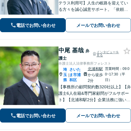
テラス利用可】人生の岐路を迎えてい
る方々を誠心誠意サポート。「依頼者
さまとの対話を大事にしています」男
女問題／借金問題／相続／企業法務／
電話でお問い合わせ
メールでお問い合わせ
刑事事件／交通事故／労働問題など、
幅広く対応【完全個室】【大宮駅3分】
中尾 基哉
弁
インタビューを
見る
護士
弁護士法人法律事務所フォレスト
北浦和駅
営業時間：09:0
埼
さいた
0~17:30（平
玉
ま市浦
から徒歩
|
県
和区
日）
2分
【事務所の顧問契約数320社以上】【弁
護士6人在籍&専門家顧問がフルサポー
ト】【北浦和駅2分】企業法務に強い弁
護士が労働雇用、債権回収、刑事、不
動産などに対応します。中小企業さ
電話でお問い合わせ
メールでお問い合わせ
ま、個人事業主さまからのご相談に注
力【初回面談無料】