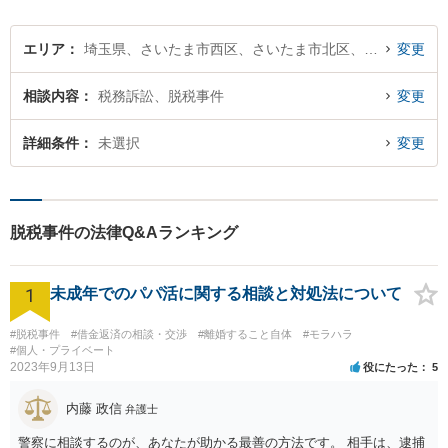
エリア
埼玉県、さいたま市西区、さいたま市北区、さいたま市大宮区、さいたま市見沼区、さいたま市中央区、さいたま市桜区、さいたま市浦和区、さいたま市南区、さいたま市緑区、さいたま市岩槻区
変更
相談内容
税務訴訟、脱税事件
変更
詳細条件
未選択
変更
脱税事件の法律Q&Aランキング
1
未成年でのパパ活に関する相談と対処法について
#脱税事件
#借金返済の相談・交渉
#離婚すること自体
#モラハラ
#個人・プライベート
2023年9月13日
役にたった
5
内藤 政信
弁護士
警察に相談するのが、あなたが助かる最善の方法です。 相手は、逮捕