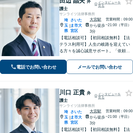
田辺 晶夫
弁
インタビューを
見る
護士
サンライツ法律事務所
大宮駅
営業時間：09:00
埼
さいた
~21:00（平日）
玉
ま市大
から徒歩
|
県
宮区
3分
【電話相談可】【初回相談無料】【法
テラス利用可】人生の岐路を迎えてい
る方々を誠心誠意サポート。「依頼者
さまとの対話を大事にしています」男
女問題／借金問題／相続／企業法務／
電話でお問い合わせ
メールでお問い合わせ
刑事事件／交通事故／労働問題など、
幅広く対応【完全個室】【大宮駅3分】
川口 正貴
弁
インタビューを
見る
護士
サンライツ法律事務所
大宮駅
営業時間：09:00
埼
さいた
~21:00（平日）
玉
ま市大
から徒歩
|
県
宮区
3分
【電話相談可】【初回相談無料】【法