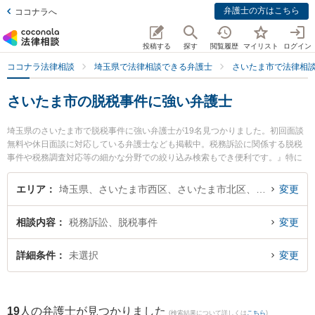
弁護士の方はこちら
ココナラへ
投稿する
探す
閲覧履歴
マイリスト
ログイン
ココナラ法律相談
埼玉県で法律相談できる弁護士
さいたま市で法律相
さいたま市の脱税事件に強い弁護士
埼玉県のさいたま市で脱税事件に強い弁護士が19名見つかりました。初回面談
無料や休日面談に対応している弁護士なども掲載中。税務訴訟に関係する脱税
事件や税務調査対応等の細かな分野での絞り込み検索もでき便利です。』特に
弁護士法人みずき 大宮事務所の実成 圭司弁護士やサンライツ法律事務所の星野
泰志弁護士、弁護士法人プロテクトスタンス 大宮事務所の山本 晶彦弁護士のプ
エリア
埼玉県、さいたま市西区、さいたま市北区、さいたま市大宮区、さいたま市見沼区、さいたま市中央区、さいたま市桜区、さいたま市浦和区、さいたま市南区、さいたま市緑区、さいたま市岩槻区
変更
ロフィール情報や弁護士費用、強みなどが注目されています。『さいたま市で
土日や夜間に発生した脱税事件のトラブルを今すぐに弁護士に相談したい』
相談内容
税務訴訟、脱税事件
変更
『脱税事件のトラブル解決の実績豊富な近くの弁護士を検索したい』『初回相
談無料で脱税事件を法律相談できるさいたま市内の弁護士に相談予約したい』
などでお困りの相談者さんにおすすめです。
詳細条件
未選択
変更
19
人の弁護士が見つかりました
(検索結果について詳しくは
こちら
)