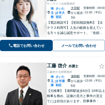
サンライツ法律事務所
大宮駅
営業時間：09:00
埼
さいた
~21:00（平日）
玉
ま市大
から徒歩
|
県
宮区
3分
【電話相談可】【初回相談無料】【法
テラス利用可】人生の岐路を迎えてい
る方々を誠心誠意サポート。「依頼者
さまとの対話を大事にしています」男
女問題／借金問題／相続／企業法務／
電話でお問い合わせ
メールでお問い合わせ
刑事事件／交通事故／労働問題など、
幅広く対応【完全個室】【大宮駅3分】
工藤 啓介
弁護士
工藤啓介法律事務所
浦和駅
営業時間：09:00
埼
さいた
~23:00（平日）
玉
ま市浦
から徒歩
|
県
和区
6分
【元検事】【浦和駅徒歩6分】10年以上
検事を務め、証拠の見方と事件の見立
てには自信があります。刑事事件・離