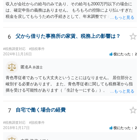
収入が会社からの給与のみであり、その給与も2000万円以下の場合に
は、確定申告の義務はありません。 もろもろの控除により払いすぎた
税金を戻してもらうための手続きとして、年末調整でするのか、確定
申告でするのか、ということになります。 そうではなく、確定申告を
する義務がある場合で確定申告をしなかった場合には、税務署の調査
等があり、本来払うべき税金にプラスして加算税の処分を科される場
6
父から借りた事務所の家賃、税務上の影響は？
合もあります。 高額なものでもない限り単なる無申告だけでは直ちに
逮捕されないとは思います。
#税務調査対応
#脱税事件
2024年11月16日
役にたった
2
匿名A
弁護士
青色専従者であっても大丈夫ということにはなりません。 居住部分と
峻別する必要があります。 また、青色専従者に関しても税務署から指
摘を受ける可能性があります（「生計を一にする」）。
7
自宅で働く場合の経費
#税務調査対応
#脱税事件
2018年1月17日
役にたった
2