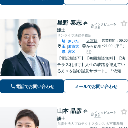
案【分割・後払い応相談】
星野 泰志
弁
インタビューを
見る
護士
サンライツ法律事務所
大宮駅
営業時間：09:00
埼
さいた
~21:00（平日）
玉
ま市大
から徒歩
|
県
宮区
3分
【電話相談可】【初回相談無料】【法
テラス利用可】人生の岐路を迎えてい
る方々を誠心誠意サポート。「依頼者
さまとの対話を大事にしています」男
女問題／借金問題／相続／企業法務／
電話でお問い合わせ
メールでお問い合わせ
刑事事件／交通事故／労働問題など、
幅広く対応【完全個室】【大宮駅3分】
山本 晶彦
弁
インタビューを
見る
護士
弁護士法人プロテクトスタンス 大宮事務所