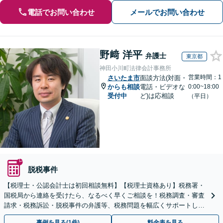
電話でお問い合わせ
メールでお問い合わせ
野﨑 洋平
弁護士
東京都
神田小川町法律会計事務所
営業時間：1
さいたま市
面談方法(対面・
からも相談
電話・ビデオな
0:00~18:00
受付中
ど)は応相談
（平日）
脱税事件
【税理士・公認会計士は初回相談無料】【税理士資格あり】税務署・
国税局から連絡を受けたら、なるべく早くご相談を！税務調査・審査
請求・税務訴訟・脱税事件の弁護等、税務問題を幅広くサポートしま
す【電話受付：平日10時～21時】【税務調査に注力】
事例を見る(1件)
料金表を見る