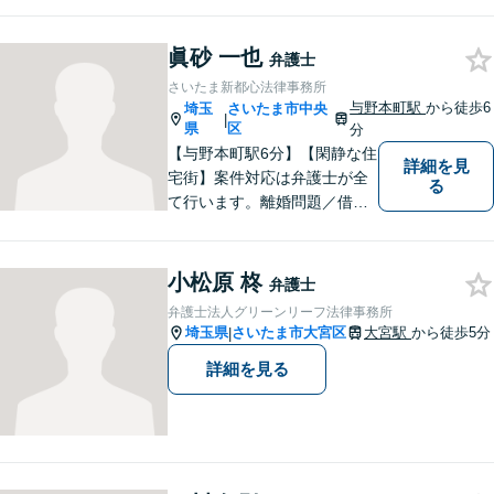
す。
眞砂 一也
弁護士
さいたま新都心法律事務所
与野本町駅
から徒歩6
埼玉
さいたま市中央
|
県
区
分
【与野本町駅6分】【閑静な住
詳細を見
宅街】案件対応は弁護士が全
る
て行います。離婚問題／借
金・債務整理／交通事故など
幅広く対応しております。迅
速かつ丁寧な対応を心がけて
小松原 柊
弁護士
おりますので、お気軽にご相
弁護士法人グリーンリーフ法律事務所
談ください。【弁護士歴10年
埼玉県
さいたま市大宮区
大宮駅
から徒歩5分
|
以上】【初回相談30分無料】
詳細を見る