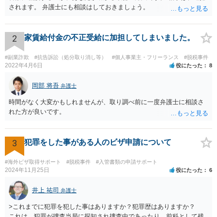
されます。 弁護士にも相談はしておきましょう。
2
家賃給付金の不正受給に加担してしまいました。
#副業詐欺
#抗告訴訟（処分取り消し等）
#個人事業主・フリーランス
#脱税事件
2022年4月6日
役にたった
8
岡部 将吾
弁護士
時間がなく大変かもしれませんが、取り調べ前に一度弁護士に相談さ
れた方が良いです。
3
犯罪をした事がある人のビザ申請について
#海外ビザ取得サポート
#脱税事件
#入管書類の申請サポート
2024年11月25日
役にたった
6
井上 祐司
弁護士
>これまでに犯罪を犯した事はありますか？犯罪歴はありますか？
これは、犯罪が捜査当局に探知され捜査中であったり、前科として残