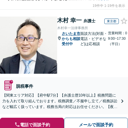
19件中 1-19件を表示
木村 幸一
弁護士
東京都
木村幸一法律事務所
営業時間：0
さいたま市
面談方法(対面・
からも相談
電話・ビデオな
9:00~17:30
受付中
ど)は応相談
（平日）
脱税事件
【関東エリア対応】【府中駅7分】【弁護士歴10年以上】税務問題に
力を入れて取り組んでおります。税務調査／不服申し立て／税務訴訟
など幅広く扱っています。税務当局の対応はお任せください。【夜
間・休日の対応可能】【オンライン面談可能】
電話で面談予約
メールで面談予約