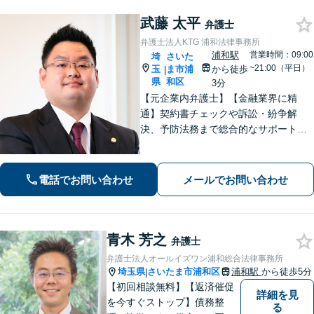
武藤 太平
弁護士
弁護士法人KTG 浦和法律事務所
浦和駅
営業時間：09:00
埼
さいた
~21:00（平日）
玉
ま市浦
から徒歩
|
県
和区
3分
【元企業内弁護士】【金融業界に精
通】契約書チェックや訴訟・紛争解
決、予防法務まで総合的なサポートが
可能です。債権回収の実績も多数！
【ワンストップサービスの提供】
電話でお問い合わせ
メールでお問い合わせ
青木 芳之
弁護士
弁護士法人オールイズワン浦和総合法律事務所
埼玉県
さいたま市浦和区
浦和駅
から徒歩5分
|
【初回相談無料】【返済催促
詳細を見
を今すぐストップ】債務整
る