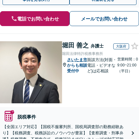
電話でお問い合わせ
メールでお問い合わせ
堀田 善之
弁護士
大阪府
堀田法律特許税務事務所
営業時間：0
さいたま市
面談方法(対面・
からも相談
電話・ビデオな
9:00~21:00
受付中
ど)は応相談
（平日）
脱税事件
【全国エリア対応】【国税不服審判所、国税局調査部の勤務経験あ
り】【税務調査、税務訴訟のノウハウが豊富】【査察調査・刑事弁