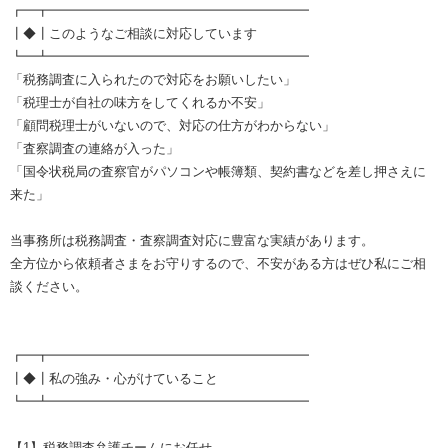
┏━┳━━━━━━━━━━━━━━━━━━━━
┃◆┃このようなご相談に対応しています
┗━┻━━━━━━━━━━━━━━━━━━━━
「税務調査に入られたので対応をお願いしたい」
「税理士が自社の味方をしてくれるか不安」
「顧問税理士がいないので、対応の仕方がわからない」
「査察調査の連絡が入った」
「国令状税局の査察官がパソコンや帳簿類、契約書などを差し押さえに
来た」
当事務所は税務調査・査察調査対応に豊富な実績があります。
全方位から依頼者さまをお守りするので、不安がある方はぜひ私にご相
談ください。
┏━┳━━━━━━━━━━━━━━━━━━━━
┃◆┃私の強み・心がけていること
┗━┻━━━━━━━━━━━━━━━━━━━━
【1】税務調査弁護チームにお任せ