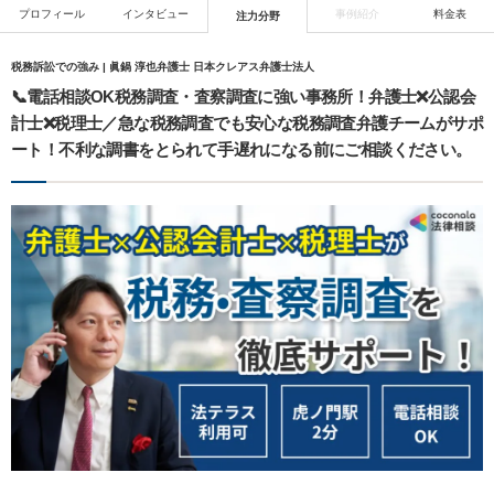
プロフィール
インタビュー
事例紹介
料金表
注力分野
税務訴訟での強み | 眞鍋 淳也弁護士 日本クレアス弁護士法人
📞電話相談OK税務調査・査察調査に強い事務所！弁護士❌公認会
計士❌税理士／急な税務調査でも安心な税務調査弁護チームがサポ
ート！不利な調書をとられて手遅れになる前にご相談ください。