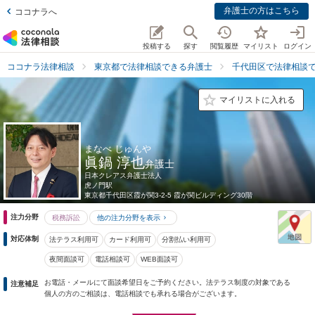
弁護士の方はこちら
ココナラへ
投稿する
探す
閲覧履歴
マイリスト
ログイン
ココナラ法律相談
東京都で法律相談できる弁護士
千代田区で法律相談
マイリストに入れる
まなべ じゅんや
眞鍋 淳也
弁護士
日本クレアス弁護士法人
虎ノ門駅
東京都
千代田区霞が関3-2-5 霞が関ビルディング30階
注力分野
税務訴訟
他の注力分野を表示
対応体制
法テラス利用可
カード利用可
分割払い利用可
夜間面談可
電話相談可
WEB面談可
お電話・メールにて面談希望日をご予約ください。法テラス制度の対象である
注意補足
個人の方のご相談は、電話相談でも承れる場合がございます。