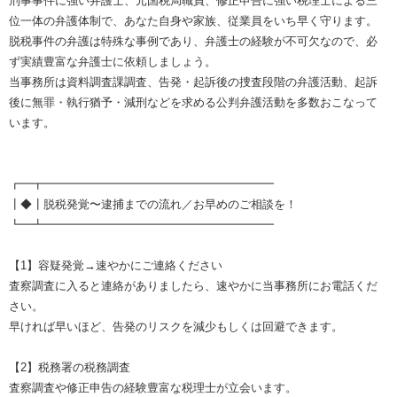
刑事事件に強い弁護士、元国税局職員、修正申告に強い税理士による三
位一体の弁護体制で、あなた自身や家族、従業員をいち早く守ります。
脱税事件の弁護は特殊な事例であり、弁護士の経験が不可欠なので、必
ず実績豊富な弁護士に依頼しましょう。
当事務所は資料調査課調査、告発・起訴後の捜査段階の弁護活動、起訴
後に無罪・執行猶予・減刑などを求める公判弁護活動を多数おこなって
います。
┏━┳━━━━━━━━━━━━━━━━━━━━
┃◆┃脱税発覚〜逮捕までの流れ／お早めのご相談を！
┗━┻━━━━━━━━━━━━━━━━━━━━
【1】容疑発覚→速やかにご連絡ください
査察調査に入ると連絡がありましたら、速やかに当事務所にお電話くだ
さい。
早ければ早いほど、告発のリスクを減少もしくは回避できます。
【2】税務署の税務調査
査察調査や修正申告の経験豊富な税理士が立会います。