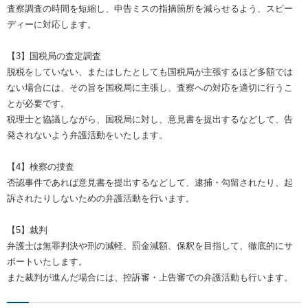
査察調査の時間を短縮し、申告ミスの指摘箇所を減らせるよう、スピー
ディーに対応します。
【3】国税局の査定調査
脱税をしていない、またはしたとしても国税局が主張するほど多額では
ない場合には、その旨を国税局に主張し、査察への対応を適切に行うこ
とが必要です。
税理士と協議しながら、国税局に対し、意見書を提出するなどして、告
発されないよう弁護活動をいたします。
【4】検察の捜査
否認事件であれば意見書を提出するなどして、逮捕・勾留されたり、起
訴されたりしないための弁護活動を行います。
【5】裁判
弁護士は無罪判決や刑の減軽、罰金減額、保釈を目指して、徹底的にサ
ポートいたします。
また裁判が進んだ場合には、控訴審・上告審での弁護活動も行います。