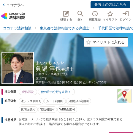
弁護士の方はこちら
ココナラへ
投稿する
探す
閲覧履歴
マイリスト
ログイン
ココナラ法律相談
東京都で法律相談できる弁護士
千代田区で法律相談
マイリストに入れる
まなべ じゅんや
眞鍋 淳也
弁護士
日本クレアス弁護士法人
虎ノ門駅
東京都
千代田区霞が関3-2-5 霞が関ビルディング30階
注力分野
税務訴訟
他の注力分野を表示
対応体制
法テラス利用可
カード利用可
分割払い利用可
夜間面談可
電話相談可
WEB面談可
お電話・メールにて面談希望日をご予約ください。法テラス制度の対象である
注意補足
個人の方のご相談は、電話相談でも承れる場合がございます。