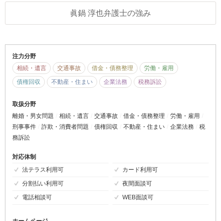
眞鍋 淳也弁護士の強み
注力分野
相続・遺言
交通事故
借金・債務整理
労働・雇用
債権回収
不動産・住まい
企業法務
税務訴訟
取扱分野
離婚・男女問題
相続・遺言
交通事故
借金・債務整理
労働・雇用
刑事事件
詐欺・消費者問題
債権回収
不動産・住まい
企業法務
税
務訴訟
対応体制
法テラス利用可
カード利用可
分割払い利用可
夜間面談可
電話相談可
WEB面談可