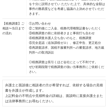
を十分に説明させてい ただいた上で、具体的な金額は
事件の難易度などを考慮し協議の上決めさせていただ
きます。
【税務調査】ご
①お問い合わせ
相談〜当日まで
②ご契約後にご入金、税務代理権限証書をいただく
の流れ
③税務調査の前に依頼者さまと事前打ち合わせ
④税務調査弁護人立ち合いのもと、税務調査
⑤完全是認（追加課税ゼロ）、修正申告、更正処分
⑥再調査請求、国税不服審判所への審査請求、地方裁
判所への取消訴訟
◎税務調査は長引くほど会社にとって不利です。
ぜひ初期段階で税務調査の強い当事務所にご依頼くだ
さい。
弁護士と面談後に相談者の方が希望すれば、依頼する場合の見積
書を弁護士が作成します。
上記料金の不明点や見積料金の詳細は、面談時に直接弁護士また
は法律事務所にお尋ねください。