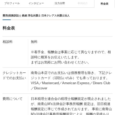
プロフィール
インタビュー
注力分野
事例紹介
料金表
費用(税務訴訟) | 眞鍋 淳也弁護士 日本クレアス弁護士法人
料金表
相談料
無料
※着手金、報酬金は事案に応じて異なりますので、相
談時に概算をお伝えいたします。
まずはお気軽にお問い合わせください。
クレジットカー
南青山本店でのお支払いは債務整理を除き、 下記クレ
ドでのお支払い
ジットカード（1回払いのみ）でも承っております。
VISA／Mastercard／American Express／Diners Club
／Discover
費用について
日本税理士連合会の税理士報酬規定が廃止されました
が、南青山M's法律会計事務所報酬 規定は、旧日税連
報酬規定に準じて作成されております。 事前に南青山
M's法律会計事務所報酬規定により、報酬の見積もり