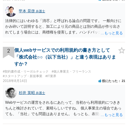
甲本 晃啓
弁護士
法律的にはいわゆる「消尽」と呼ばれる論点の問題です。 一般向けに
かみ砕いて説明すると、加工により元の商品とは別の商品が作り出さ
れてしまう場合には、商標権を侵害します。ハンドバッグをポーチに
リメイクするなどの場合です。他方で、単なる性能や品質を維持する
ための加工（一般にいう修理）は、商標権を侵害しません。 商標権者
は、その商品を売ったときに対価を回収しているので、商標権は用い
2
個人webサービスでの利用規約の書き方として
尽くされている（用尽、消尽といいます。）と解釈されます。他方
「株式会社○○（以下当社）」と違う表現はありま
で、商標権者の預かり知らないところで、販売した商品から別の商品
すか？
（コピー品やリメイク品）が作りだされてしまうと、その商品が仮に
#契約書作成・リーガルチェック
#個人事業主・フリーランス
酷い品質であれば、商標権者のブランドイメージが傷ついてしまいま
#スタートアップ・新規事業
#IT業界
すし、その証商標権者にクレームが来てしまいますので、商標権を侵
2018年8月14日
役にたった
21
害します。その商品が流通すれば商標権（ロゴマーク等）に対する一
般消費者の信頼も害することになります。また、本来商標権者に入る
杉井 英昭
弁護士
べき利益が入らないことになります。 修理だけではそのような問題は
生じません。
Webサービスの運営をされるにあたって、当初から利用規約につきき
ちんと検討されていて、素晴らしいですね。 個人事業主の場合であっ
ても、「当社」でも問題はありません。 もっとも、表現に違和感があ
るというのであれば、屋号を使うとよいでしょう。 例えば、田中一郎
さんが「ABCウェブサービス」の屋号で事業を運営する際には、「当