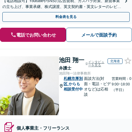
【電話相談可】YoutubeやSNSの広告規制、カスハラ対策、新規事業
の立ち上げ、事業承継、株式譲渡、英文契約書・英文レターのレビュ
ー・ドラフトなどに対応。
料金表を見る
電話でお問い合わせ
メールで面談予約
池田 翔一
北海道
インタビュ
ーを見る
弁護士
池田翔一法律事務所
札幌市厚別
面談方法(対
営業時間：0
区
からも
面・電話・ビデ
9:00~18:00
相談受付中
オなど)は応相
（平日）
談
個人事業主・フリーランス