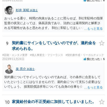
2018年11月2日
役にたった
8
は，具体的態様に照らして個別に判断されることとなる。例えば，優
越的地位の濫⽤に関して，不当に不利益を与えるか否かは，課される
杉井 英昭
義務等の内容や期間が⽬的に照らして過⼤であるか，与える不利益の
弁護士
程度，代償措置の有無やその⽔準，あらかじめ⼗分な協議が⾏われた
おっしゃる通り、時間の拘束があることに照らせば、B社常駐時の指揮
か等を考慮の上，個別具体的に判断される」という指摘もなされてい
監督の状況によっては、偽装請負であり、法的には雇用契約と解釈さ
るので、ご事案に応じ、挙げられている事情を具体的に検討して行く
れる可能性があると思われます。 B社に常駐してほしいと先方が求め
必要があります。 なお、退所等で事務所側と揉めるようであれば、弁
る理由がコミュニケーションをしやすいからであるとするのであれ
護士に直接相談・依頼し、事務所側と交渉にあたってもらう方法もあ
ば、折衷的な提案として、「突発的な質問に対応できるように、基本
るかと思います。 （参考）「⼈材分野における公正取引委員会の取
的には１０時〜１９時はできるだけB社にいるよう努力はします。た
9
契約書にサインをしていないのですが、違約金を
組」（令和元年９月２５日 公正取引委員会）６頁 https://www.jftc.g
だ、他の仕事もありますので、必ずその条件を守れるとは限りません
求められる。
o.jp/houdou/kouenkai/190925kondan_file/siryou2.pdf
し、B社常駐時であっても本件以外の仕事もさせてもらうことになりま
#芸能・エンタメ業界
#個人事業主・フリーランス
#契約書作成・リーガルチェック
す。」というものが考えられます。 その提案すら断られるようであれ
2023年11月24日
役にたった
5
ば、ちょっと危険な会社だというシグナルと考えるべきでしょう。
泉 亮介
弁護士
契約書についてサインしていないのであれば、その条件に合意をして
いたということにはなりませんので、違約金について支払う必要はな
いでしょう。 損害賠償請求等についても自身の仕事を全て処理してか
ら辞めるのであれば一般的には負担義務はないかと思われます。
10
家賃給付金の不正受給に加担してしまいました。