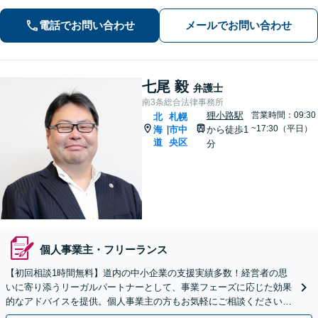
求はお任せ！書き込んだ方も対応【刑
事事件】超速対応！【電話・メール相
電話でお問い合わせ
メールでお問い合わせ
談可】【大通駅／札幌駅5分】
七尾 毅
弁護士
南3条総合法律事務所
狸小路駅
営業時間：09:30
北
札幌
~17:30（平日）
海
市中
から徒歩1
|
道
央区
分
個人事業主・フリーランス
【初回相談1時間無料】道内の中小企業の支援実績多数！経営者の思
いに寄り添うリーガルパートナーとして、事業フェーズに応じた効果
的なアドバイスを提供。個人事業主の方もお気軽にご相談ください
【顧問契約OK】【休日・夜間面談OK】【すすきの駅2分】