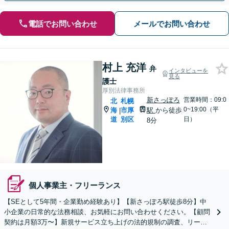
電話でお問い合わせ
メールでお問い合わせ
村上 充洋
弁
インタビューを
見る
護士
厚別法律事務所
新さっぽろ
営業時間：09:0
北
札幌
0~19:00（平
海
市厚
駅
から徒歩
|
道
別区
日）
8分
個人事業主・フリーランス
【SEとして5年間・企業勤め経験あり】【新さっぽろ駅徒歩8分】中
小企業の日常的な法務相談、お気軽にお問い合わせください。【顧問
契約は月額3万〜】新規サービス立ち上げの法的規制の調査、リーガ