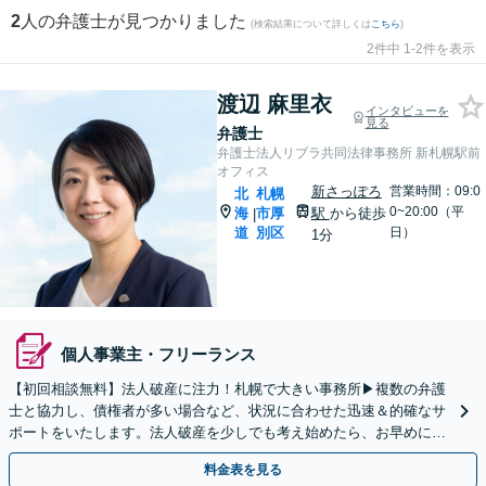
2
人の弁護士が見つかりました
(検索結果について詳しくは
こちら
)
2件中 1-2件を表示
渡辺 麻里衣
インタビューを
見る
弁護士
弁護士法人リブラ共同法律事務所 新札幌駅前
オフィス
新さっぽろ
営業時間：09:0
北
札幌
0~20:00（平
海
市厚
駅
から徒歩
|
道
別区
日）
1分
個人事業主・フリーランス
【初回相談無料】法人破産に注力！札幌で大きい事務所▶︎複数の弁護
士と協力し、債権者が多い場合など、状況に合わせた迅速＆的確なサ
ポートをいたします。法人破産を少しでも考え始めたら、お早めに
【面談】をご予約ください【休日・夜間相談可】
料金表を見る