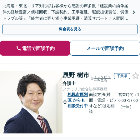
北海道・東北エリア対応◎お客様から感謝の声多数「建設業の紛争案
件の経験豊富／債権回収、下請契約、工事遅延、瑕疵担保責任、労働
トラブル等」「経営者に寄り添う事業承継・清算サポート／人間関係
を含め総合的アドバイス」顧問契約／WEB面談／夜間相談
料金表を見る
電話で面談予約
メールで面談予約
辰野 樹市
千葉県
インタビュ
ーを見る
弁護士
ファミリア総合法律事務所
札幌市厚別
面談方法(対
営業時間：1
区
からも
面・電話・ビデ
0:00~17:00
相談受付中
オなど)は応相
（平日）
談