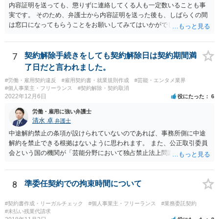
れの場合であっても、結局は、上記の「物理的にできない」部分を除
内容証明を送っても、懲りずに連絡してくる人も一定数いることも事
いた部分は開発完了しているということですから、その部分に相当す
実です。 そのため、弁護士から内容証明を送った後も、しばらくの間
る請負代金は請求できる可能性があります。 ただし、当該開発完了部
は窓口になってもらうことをお願いしてみてはいかがでしょうか。 そ
分だけでどれくらいの価値があるのか、が問題になります。 一般論は
うすれば、もしその方から不当な要求を受けることがあっても、「窓
以上で、より個別的なお話は、詳しい契約内容や開発内容を知る必要
口（弁護士に）言ってください」とだけお伝えし、それ以外には一切
がありますので、正式に弁護士に相談することも検討された方がよい
応じないという姿勢をとることができるため、スタッフの方の負担軽
7
契約解除手続きをしても契約解除日は契約期間満
と思います。
減を図れると思います。 大変な状況かと思いますが、ご参考になりま
了日だと言われました。
したら幸いです。
#労働・雇用契約違反
#雇用契約書・就業規則作成
#芸能・エンタメ業界
#個人事業主・フリーランス
#契約解除・契約取消
2022年12月6日
役にたった
6
労働・雇用に強い弁護士
清水 卓
弁護士
中途解約禁止の条項が設けられていないのであれば、事務所側に中途
解約を禁止できる根拠はないように思われます。 また、公正取引委員
会という国の機関が「芸能分野において独占禁止法上問題となり得る
行為の想定例」として、「所属事務所が，契約終了後は⼀定期間芸能
活動を⾏えない旨の義務を課し，⼜は移籍・独⽴した場合には芸能活
動を妨害する旨⽰唆して，移籍・独⽴を諦めさせること（優越的地位
8
準委任契約での拘束時間について
の濫⽤等）を例示しています。 ライバー事務所にも同様のことが言え
る可能性があり、あなたのケースでも、独占禁止法上問題となり得ま
#契約書作成・リーガルチェック
#個人事業主・フリーランス
#業務委託契約
す。 ただし、「※これら⾏為が実際に独占禁⽌法違反となるかどうか
#未払い残業代請求