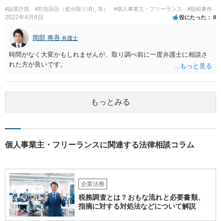
#副業詐欺
#抗告訴訟（処分取り消し等）
#個人事業主・フリーランス
#脱税事件
2022年4月6日
役にたった
8
岡部 将吾
弁護士
時間がなく大変かもしれませんが、取り調べ前に一度弁護士に相談さ
れた方が良いです。
もっとみる
個人事業主・フリーランスに関連する法律相談コラム
企業法務
税務調査とは？おもな流れと必要書類、
指摘に対する対処法などについて解説