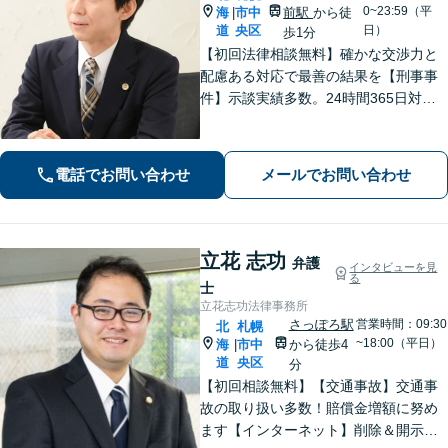
0~23:59（平
海
市中
前駅
から徒
|
道
央区
日）
歩1分
【初回法律相談無料】確かな交渉力と
配慮ある対応で最善の結果を【刑事事
件】示談実績多数。24時間365日対応
で身柄解放・不起訴を目指します【交
通事故】保険会社顧問事務所での勤務
経験あり。【バスセンター前駅3番出口
電話でお問い合わせ
メールでお問い合わせ
徒歩1分】
立花 志功
弁護
インタビューを見
る
士
立花志功法律事務所
さっぽろ駅
営業時間：09:30
北
札幌
~18:00（平日）
海
市中
から徒歩4
|
道
央区
分
【初回相談無料】【交通事故】交通事
故の取り扱い多数！賠償金増額に努め
ます【インターネット】削除＆開示請