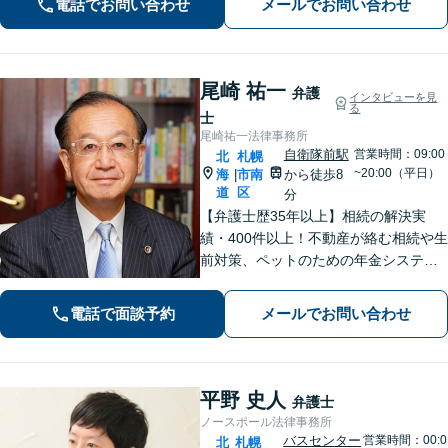
電話でお問い合わせ
メールでお問い合わせ
決策を共に考えていきましょう。
尾崎 祐一
弁護
インタビューを見
る
士
尾崎祐一法律事務所
自衛隊前駅
営業時間：09:00
北
札幌
~20:00（平日）
海
市南
から徒歩8
|
道
区
分
【弁護士歴35年以上】相続の解決実
績・400件以上！不動産が絡む相続や生
前対策、ペットのための年金システム
など【自衛隊前駅8分】交通事故・借
金・刑事事件・不動産トラブルなど幅
電話で面談予約
メールでお問い合わせ
広く対応。依頼者の背景に潜む原因を
しっかり把握することを心がけていま
す。
平野 史人
弁護士
ノースポール法律事務所
バスセンター
営業時間：00:0
北
札幌