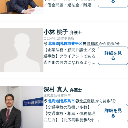
る
／借金問題・過払金／離婚／
不貞慰謝料／交通事故／刑事
事件など、個人のお悩みから
事業・会社関係のご相談まで
気軽にお問い合わせ下さい。
小林 桃子
弁護士
こばやし法律事務所
北海道
札幌市豊平区
澄川駅
から徒歩7分
|
【企業法務・顧問弁護士／交
詳細を見
通事故】クライアントである
る
皆さまのお力になれるよう全
力を尽くします。お気軽にお
相談ください。
深村 真人
弁護士
北広島法律事務所
北海道
北広島市
北広島駅
から徒歩3分
|
【交通事故の取扱い多数】
詳細を見
【交通事故・相続・債務整理
る
に注力】【北広島駅徒歩3分】
地元出身の弁護士がじっくり