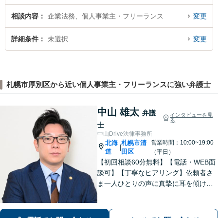
相談内容
企業法務、個人事業主・フリーランス
変更
詳細条件
未選択
変更
札幌市厚別区から近い個人事業主・フリーランスに強い弁護士
中山 雄太
弁護
インタビューを見
る
士
中山Drive法律事務所
北海
札幌市清
営業時間：10:00~19:00
|
道
田区
（平日）
【初回相談60分無料】【電話・WEB面
談可】【丁寧なヒアリング】依頼者さ
ま一人ひとりの声に真摯に耳を傾け、
「寄り添う」ことを大切にしておりま
す。どのようなお悩みでも、まずは一
度弁護士にご相談ください。最善の解