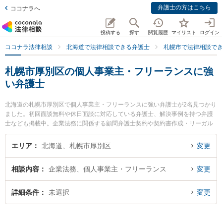
弁護士の方はこちら
ココナラへ
投稿する
探す
閲覧履歴
マイリスト
ログイン
ココナラ法律相談
北海道で法律相談できる弁護士
札幌市で法律相談で
札幌市厚別区の個人事業主・フリーランスに強
い弁護士
北海道の札幌市厚別区で個人事業主・フリーランスに強い弁護士が2名見つかり
ました。初回面談無料や休日面談に対応している弁護士、解決事例を持つ弁護
士なども掲載中。企業法務に関係する顧問弁護士契約や契約書作成・リーガル
チェック、雇用契約書・就業規則作成等の細かな分野での絞り込み検索もでき
便利です。特に弁護士法人リブラ共同法律事務所 新札幌駅前オフィスの渡辺 麻
エリア
北海道、札幌市厚別区
変更
里衣弁護士や厚別法律事務所の村上 充洋弁護士のプロフィール情報や弁護士費
用、強みなどが注目されています。『札幌市厚別区で土日や夜間に発生した個
相談内容
企業法務、個人事業主・フリーランス
変更
人事業主・フリーランスのトラブルを今すぐに弁護士に相談したい』『個人事
業主・フリーランスのトラブル解決の実績豊富な近くの弁護士を検索したい』
『初回相談無料で個人事業主・フリーランスを法律相談できる札幌市厚別区内
詳細条件
未選択
変更
の弁護士に相談予約したい』などでお困りの相談者さんにおすすめです。