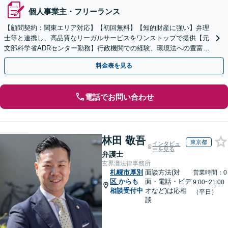
個人事業主・フリーランス
【顧問契約：関東エリア対応】【初回無料】【知的財産に強い】弁理
士等と連携し、高品質なリーガルサービスをワンストップで提供【元
文部科学省ADRセンター勤務】行政機関での経験、環境法への豊富な
知識を活かし、事業者さまの抱える問題を解決へ導きます
料金表を見る
電話でお問い合わせ
林田 敬吾
東京都
インタビュ
ーを見る
弁護士
玄界灘法律事務所
札幌市厚別
面談方法(対
営業時間：0
区
からも
面・電話・ビデ
9:00~21:00
相談受付中
オなど)は応相
（平日）
談