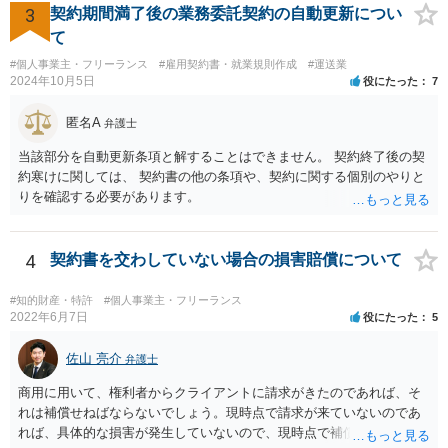
社」の代わりに「ABCウェブサービス」とか「ABCWS」を使う等で
3
契約期間満了後の業務委託契約の自動更新につい
す。
て
#個人事業主・フリーランス
#雇用契約書・就業規則作成
#運送業
2024年10月5日
役にたった
7
匿名A
弁護士
当該部分を自動更新条項と解することはできません。 契約終了後の契
約寒けに関しては、 契約書の他の条項や、契約に関する個別のやりと
りを確認する必要があります。
4
契約書を交わしていない場合の損害賠償について
#知的財産・特許
#個人事業主・フリーランス
2022年6月7日
役にたった
5
佐山 亮介
弁護士
商用に用いて、権利者からクライアントに請求がきたのであれば、そ
れは補償せねばならないでしょう。現時点で請求が来ていないのであ
れば、具体的な損害が発生していないので、現時点で補償の必要はあ