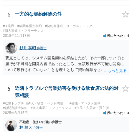
りません。 なお、補償の問題が生じたときは、貴社がクライアントに
補償し、その補償分を損害として外注先に賠償請求することになるで
しょう。
5
一方的な契約解除の件
#IT業界
#顧問弁護士契約
#契約書作成・リーガルチェック
#個人事業主・フリーランス
2018年11月17日
役にたった
4
杉井 英昭
弁護士
要点としては、システム開発契約を締結したが、その一部については
履行が不可能な開発内容であったところ、当該履行が不可能な開発に
ついて履行されていないことを理由として契約解除をされた。そこ
で、既に開発を完了したものについての請負代金を請求できるか、と
いうご質問であると理解しました。 まず、「物理的にできない開発で
一方的に契約不履行のように伝えられ」とのことですが、「物理的に
6
近隣トラブルで営業妨害を受ける飲食店の法的対
できない」と真に言えるのかどうか、なぜ「物理的にできない開発」
策相談
を請け負うことになったのかが問題です。 もし、「物理的にできな
#近隣トラブル（隣人・騒音・ペット問題）
#芸能・エンタメ業界
い」という意味が、単に「契約に記載された納期では間に合わない」
#顧問弁護士契約
#個人事業主・フリーランス
#住民・入居者・買主側
ということであれば、それは単純に履行遅滞を理由とする債務不履行
2025年8月15日
役にたった
4
ですから、契約解除は有効です。 「物理的にできない」が、そもそも
不動産・住まいに強い弁護士
そのような開発は理論的に不可能（例えば、タイムマシンを作るとい
林 雄大
弁護士
う契約等）であれば、契約自体が無効になる可能性があります。 いず