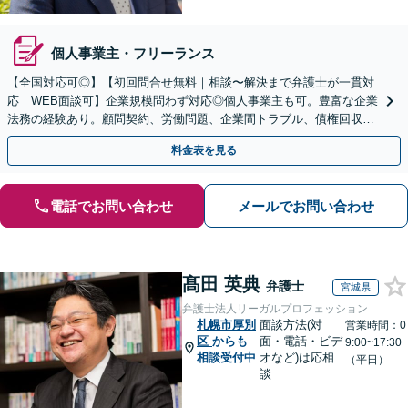
個人事業主・フリーランス
【全国対応可◎】【初回問合せ無料｜相談〜解決まで弁護士が一貫対
応｜WEB面談可】企業規模問わず対応◎個人事業主も可。豊富な企業
法務の経験あり。顧問契約、労働問題、企業間トラブル、債権回収、
契約書のリーガルチェック等、サポートします。
料金表を見る
電話でお問い合わせ
メールでお問い合わせ
髙田 英典
弁護士
宮城県
弁護士法人リーガルプロフェッション
札幌市厚別
面談方法(対
営業時間：0
区
からも
面・電話・ビデ
9:00~17:30
相談受付中
オなど)は応相
（平日）
談