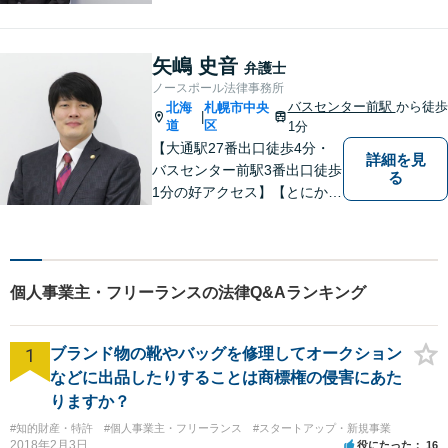
耳を傾け、全力で取り組ませ
ていただきます。離婚、相
続、交通事故、労働、企業法
矢嶋 史音
弁護士
務など、多岐に渡る分野に精
ノースポール法律事務所
通しています。どうぞお気軽
バスセンター前駅
から徒歩
北海
札幌市中央
|
にご連絡ください。
道
区
1分
【大通駅27番出口徒歩4分・
詳細を見
バスセンター前駅3番出口徒歩
る
1分の好アクセス】【とにかく
説明のわかりやすさに自信あ
り】【相談だけでお悩みを解
決することもよくあります】
法律だけにとらわれず、依頼
個人事業主・フリーランスの法律Q&Aランキング
者にとってベストな解決方法
を一緒に考えていきます。
1
ブランド物の靴やバッグを修理してオークション
などに出品したりすることは商標権の侵害にあた
りますか？
#知的財産・特許
#個人事業主・フリーランス
#スタートアップ・新規事業
2018年2月3日
役にたった
16