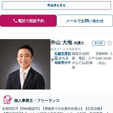
ルチェックも対応。【初回相談無料】
料金表を見る
電話で面談予約
メールでお問い合わせ
外山 大地
弁護士
東京都
銀座エール法律事務所
札幌市厚別
面談方法(対
営業時間：1
区
からも
面・電話・ビデ
0:00~18:00
相談受付中
オなど)は応相
（平日）
談
個人事業主・フリーランス
全国対応可【Web面談可】【博報堂での企業内弁護士】【広告法務】