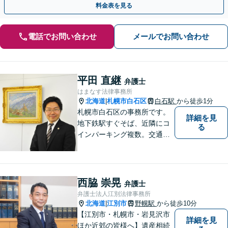
料金表を見る
電話でお問い合わせ
メールでお問い合わせ
平田 直継
弁護士
はまなす法律事務所
北海道
札幌市白石区
白石駅
から徒歩1分
|
札幌市白石区の事務所です。
詳細を見
地下鉄駅すぐそば、近隣にコ
る
インパーキング複数。交通の
利便も良く、近隣の厚別区、
豊平区、清田区、北広島市、
恵庭市、千歳市、江別市から
もアクセス良好。相続、交通
西脇 崇晃
弁護士
事故、離婚、債務整理など幅
弁護士法人江別法律事務所
広く対応する４０代の経験豊
北海道
江別市
野幌駅
から徒歩10分
|
富な弁護士です。
【江別市・札幌市・岩見沢市
詳細を見
ほか近郊の皆様へ】遺産相続