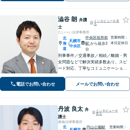
澁谷 朗
弁護
インタビューを見
る
士
たいへい法律事務所
中央区役所前
営業時間：
北
札幌市
本日定休日
海
駅
から徒歩3
|
中央区
道
分
刑事事件／交通事故／相続／離婚・男
女問題などで解決実績多数あり。スピ
ード対応、丁寧なコミュニケーション
で、納得感の高い解決を目指します
【初回無料相談】【速やかな対応】
電話でお問い合わせ
メールでお問い合わせ
【夜間土日祝日の相談可】
丹波 良太
弁
インタビューを
見る
護士
春楡法律事務所
北
円山公園駅
営業時間：
札幌市