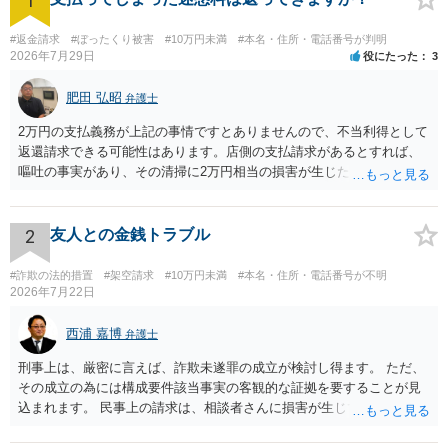
1
#返金請求
#ぼったくり被害
#10万円未満
#本名・住所・電話番号が判明
2026年7月29日
役にたった
3
肥田 弘昭
弁護士
2万円の支払義務が上記の事情ですとありませんので、不当利得として
返還請求できる可能性はあります。店側の支払請求があるとすれば、
嘔吐の事実があり、その清掃に2万円相当の損害が生じた場合です。ご
参考にしてください。
2
友人との金銭トラブル
#詐欺の法的措置
#架空請求
#10万円未満
#本名・住所・電話番号が不明
2026年7月22日
西浦 嘉博
弁護士
刑事上は、厳密に言えば、詐欺未遂罪の成立が検討し得ます。 ただ、
その成立の為には構成要件該当事実の客観的な証拠を要することが見
込まれます。 民事上の請求は、相談者さんに損害が生じていない以
上、困難な様に思われます。 より詳細な事項についてお聞きになりた
い場合、最寄りの法律事務所での相談を検討ください。 上記、ご参考