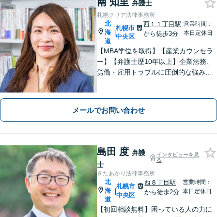
南 知里
弁護士
札幌クリア法律事務所
北
西１１丁目駅
営業時間：
札幌市
海
|
本日定休日
から徒歩3分
中央区
道
【MBA学位を取得】【産業カウンセラ
ー】【弁護士歴10年以上】企業法務、
労働・雇用トラブルに圧倒的な強みあ
り！【宅地建物取引士試験合格】土地
が絡む不動産や相続トラブルにも深い
知見！講演セミナー多数、分かりやす
メールでお問い合わせ
い説明【初回相談無料】
島田 度
弁護
インタビューを見
る
士
きたあかり法律事務所
北
西８丁目駅
営業時間：
札幌市
海
|
本日定休日
から徒歩2分
中央区
道
【初回相談無料】困っている人の力に