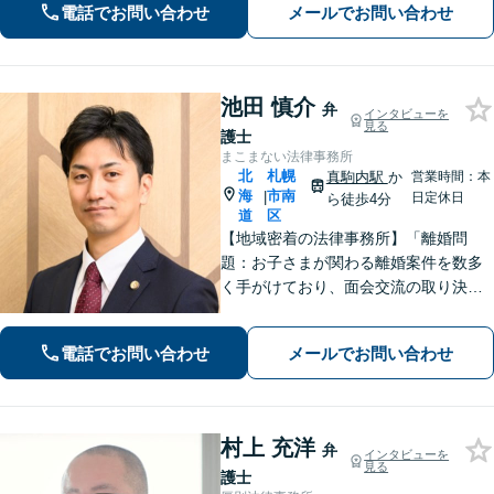
て、法的にサポートいたします。【西1
電話でお問い合わせ
メールでお問い合わせ
1丁目駅徒歩5分】
池田 慎介
弁
インタビューを
見る
護士
まこまない法律事務所
北
札幌
真駒内駅
か
営業時間：本
海
市南
|
日定休日
ら徒歩4分
道
区
【地域密着の法律事務所】「離婚問
題：お子さまが関わる離婚案件を数多
く手がけており、面会交流の取り決め
から父親側の親権獲得など、豊富な実
績があります」「相続問題：遺産分割
電話でお問い合わせ
メールでお問い合わせ
協議でのトラブルから遺留分をめぐる
争いまでトータルサポート」【WEB面
談対応】
村上 充洋
弁
インタビューを
見る
護士