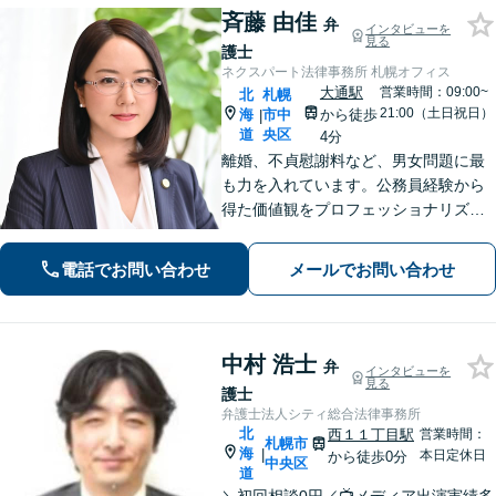
斉藤 由佳
弁
インタビューを
見る
護士
ネクスパート法律事務所 札幌オフィス
大通駅
営業時間：09:00~
北
札幌
21:00（土日祝日）
海
市中
から徒歩
|
道
央区
4分
離婚、不貞慰謝料など、男女問題に最
も力を入れています。公務員経験から
得た価値観をプロフェッショナリズム
活かし、情報の秘匿性と透明性を守り
ながら、正確な情報提供と誠実なコミ
電話でお問い合わせ
メールでお問い合わせ
ュニケーションを心がけて、最善の解
決を目指します。【お子様連れ相談
可】
中村 浩士
弁
インタビューを
見る
護士
弁護士法人シティ総合法律事務所
北
西１１丁目駅
営業時間：
札幌市
海
|
本日定休日
から徒歩0分
中央区
道