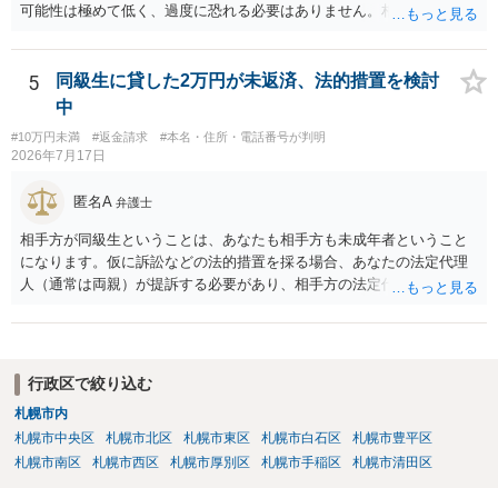
可能性は極めて低く、過度に恐れる必要はありません。相手の行為こ
そが恐喝や脅迫にあたる悪質な手口です。相手がブロックしてきたの
は警察の介入を恐れて逃げた可能性が高いと考えられます。 今後の具
体的な対応は以下の通りです。 ・相手の要求は無視する（1対1のやり
5
同級生に貸した2万円が未返済、法的措置を検討
取りで「詐欺か」と聞いただけで名誉毀損は成立しません） ・マイナ
中
ンバー総合フリーダイヤルへ連絡し、カードの一時停止と再発行手続
#10万円未満
#返金請求
#本名・住所・電話番号が判明
きを行う ・万が一に備え、会社には「個人情報を悪用されたトラブル
2026年7月17日
に巻き込まれた」と事前伝えておく すでに警察へ相談済みとのことで
すので、今後別のアカウントから連絡が来ても一切応じず、警察へ追
匿名A
弁護士
加の報告を行ってください。
相手方が同級生ということは、あなたも相手方も未成年者ということ
になります。仮に訴訟などの法的措置を採る場合、あなたの法定代理
人（通常は両親）が提訴する必要があり、相手方の法定代理人（通常
は両親）へ訴状を送る必要があります。訴訟よりも学校や親を交えて
話し合いで解決した方がよい問題だと思います。
行政区で絞り込む
札幌市内
札幌市中央区
札幌市北区
札幌市東区
札幌市白石区
札幌市豊平区
札幌市南区
札幌市西区
札幌市厚別区
札幌市手稲区
札幌市清田区