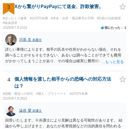
ください。
3
Xから繋がりPayPayにて送金、詐欺被害。
#ぼったくり被害
#10万円未満
#本名・住所・電話番号が不明
#詐欺の法的措置
#返金請求
2026年7月15日
役にたった
1
川添 圭
弁護士
詳しい事情によります。相手の氏名や住所がわからない場合、それを
調べることがそもそもできない、あるいは調べることができても費用
がかかってしまうことがあり、その場合は確実に費用倒れになりそう
です（調査費用は相手に請求できないのが原則だからです）。
4
個人情報を渡した相手からの恐喝への対応方法
は？
#恐喝・脅迫への対応
#個人・プライベート
#10万円未満
2026年7月28日
澁谷 望
弁護士
回答いたします。※弁護士により見解は異なる可能性があります。 結
論から申し上げますと、あなたが名誉毀損などの法的責任を問われる