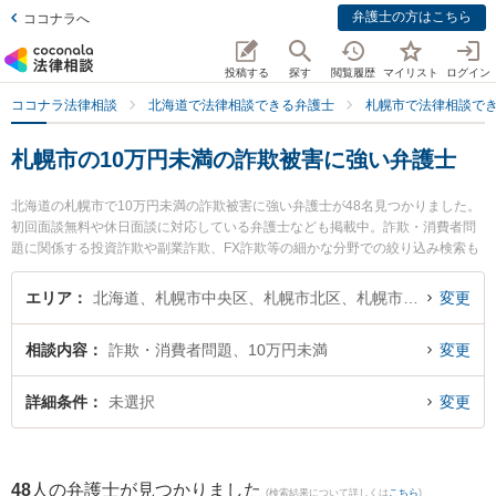
弁護士の方はこちら
ココナラへ
投稿する
探す
閲覧履歴
マイリスト
ログイン
ココナラ法律相談
北海道で法律相談できる弁護士
札幌市で法律相談で
札幌市の10万円未満の詐欺被害に強い弁護士
北海道の札幌市で10万円未満の詐欺被害に強い弁護士が48名見つかりました。
初回面談無料や休日面談に対応している弁護士なども掲載中。詐欺・消費者問
題に関係する投資詐欺や副業詐欺、FX詐欺等の細かな分野での絞り込み検索も
でき便利です。特に弁護士法人プロテクトスタンス 札幌事務所の田中 修次郎弁
護士や札幌クリア法律事務所の南 知里弁護士、きたあかり法律事務所の島田 度
エリア
北海道、札幌市中央区、札幌市北区、札幌市東区、札幌市白石区、札幌市豊平区、札幌市南区、札幌市西区、札幌市厚別区、札幌市手稲区、札幌市清田区
変更
弁護士のプロフィール情報や弁護士費用、強みなどが注目されています。『札
幌市で土日や夜間に発生した10万円未満の詐欺被害のトラブルを今すぐに弁護
相談内容
詐欺・消費者問題、10万円未満
変更
士に相談したい』『10万円未満の詐欺被害のトラブル解決の実績豊富な近くの
弁護士を検索したい』『初回相談無料で10万円未満の詐欺被害を法律相談でき
る札幌市内の弁護士に相談予約したい』などでお困りの相談者さんにおすすめ
詳細条件
未選択
変更
です。
48
人の弁護士が見つかりました
(検索結果について詳しくは
こちら
)