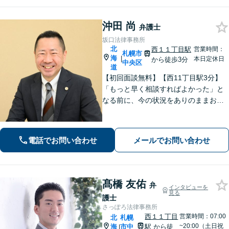
沖田 尚
弁護士
坂口法律事務所
北
西１１丁目駅
営業時間：
札幌市
海
|
本日定休日
から徒歩3分
中央区
道
【初回面談無料】【西11丁目駅3分】
「もっと早く相談すればよかった」と
なる前に、今の状況をありのままお聞
かせください！状況や立場に合った解
決策を一緒に考えて具体的な解決を導
くことができます。【電話・メール・
電話でお問い合わせ
メールでお問い合わせ
WEB相談可】
髙橋 友佑
弁
インタビューを
見る
護士
さっぽろ法律事務所
西１１丁目
営業時間：07:00
北
札幌
~20:00（土日祝
海
市中
駅
から徒
|