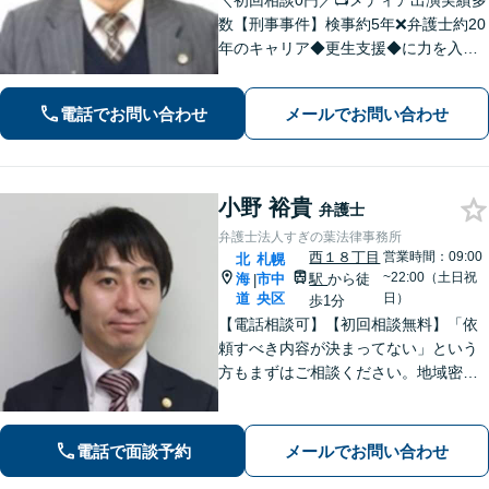
＼初回相談0円／📺メディア出演実績多
数【刑事事件】検事約5年❌弁護士約20
年のキャリア◆更生支援◆に力を入れ
た刑事弁護で最善の解決を目指します
【交通事故】民事・刑事両面で真実を
電話でお問い合わせ
メールでお問い合わせ
追求し、適切な対応を求めて尽力しま
す。被害者支援にも注力。
小野 裕貴
弁護士
弁護士法人すぎの葉法律事務所
西１８丁目
営業時間：09:00
北
札幌
~22:00（土日祝
海
市中
駅
から徒
|
道
央区
日）
歩1分
【電話相談可】【初回相談無料】「依
頼すべき内容が決まってない」という
方もまずはご相談ください。地域密着
型の事務所として、相談者さま一人ひ
とりと向き合い、「迅速かつ有利」な
解決を目指します。刑事事件、離婚問
電話で面談予約
メールでお問い合わせ
題、企業法務など幅広く対応できます