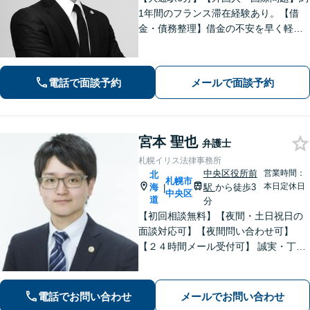
1年間のフランス滞在経験あり。【借
金・債務整理】借金の不安を早く軽減
するため、早期解決を意識していま
す。お気軽にご相談ください。
電話で面談予約
メールで面談予約
宮本 聖也
弁護士
札幌イリス法律事務所
中央区役所前
営業時間：
北
札幌市
本日定休日
海
駅
から徒歩3
|
中央区
道
分
【初回相談無料】【夜間・土日祝日の
面談対応可】【夜間問い合わせ可】
【２４時間メール受付可】 誠実・丁寧
な対応を心掛けています。「離婚」
「債務整理」「相続」に注力していま
す。
電話でお問い合わせ
メールでお問い合わせ