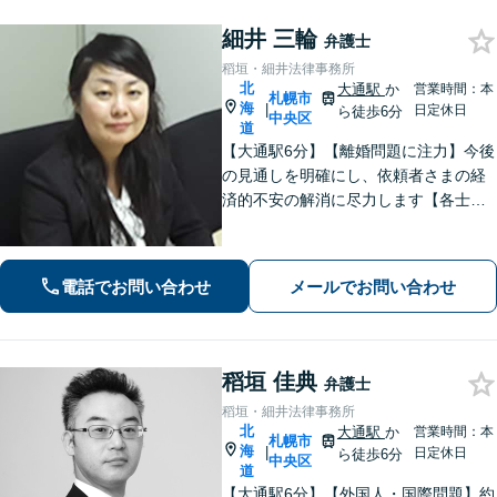
細井 三輪
弁護士
稻垣・細井法律事務所
北
大通駅
か
営業時間：本
札幌市
海
|
日定休日
ら徒歩6分
中央区
道
【大通駅6分】【離婚問題に注力】今後
の見通しを明確にし、依頼者さまの経
済的不安の解消に尽力します【各士業
と連携】複雑な不動産分割もスムーズ
な手続きが可能です
電話でお問い合わせ
メールでお問い合わせ
稻垣 佳典
弁護士
稻垣・細井法律事務所
北
大通駅
か
営業時間：本
札幌市
海
|
日定休日
ら徒歩6分
中央区
道
【大通駅6分】【外国人・国際問題】約