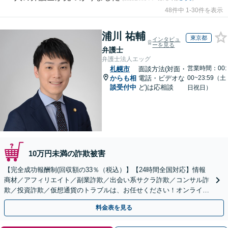
48件中 1-30件を表示
浦川 祐輔
東京都
インタビュ
ーを見る
弁護士
弁護士法人エッグ
営業時間：00:
札幌市
面談方法(対面・
からも相
電話・ビデオな
00~23:59（土
談受付中
ど)は応相談
日祝日）
10万円未満の詐欺被害
【完全成功報酬制(回収額の33％（税込）】【24時間全国対応】情報
商材／アフィリエイト／副業詐欺／出会い系サクラ詐欺／コンサル詐
欺／投資詐欺／仮想通貨のトラブルは、お任せください！オンライン
のみで解決も可能！
料金表を見る