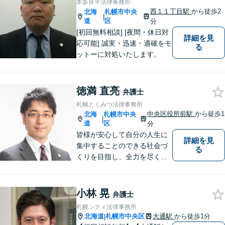
本多良平法律事務所
日・夜間相談可】
西１１丁目駅
から徒歩2
北海
札幌市中央
|
道
区
分
[初回無料相談] [夜間・休日対
詳細を見
応可能] 誠実・迅速・適確をモ
る
ットーに対処いたします。
徳満 直亮
弁護士
札幌とくみつ法律事務所
中央区役所前駅
から徒歩1
北海
札幌市中央
|
道
区
分
皆様が安心して自分の人生に
詳細を見
集中することのできる社会づ
る
くりを目指し、全力を尽くし
ます。 皆様へ安心をお届けす
るため、最善のリーガルサー
ビスのご提供を心がけており
小林 晃
弁護士
ます。
札幌シティ法律事務所
北海道
札幌市中央区
大通駅
から徒歩1分
|