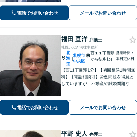
電話でお問い合わせ
メールでお問い合わせ
福田 亘洋
弁護士
札幌いぶき法律事務所
北
西１１丁目駅
営業時間：
札幌市
海
|
本日定休日
から徒歩1分
中央区
道
【西11丁目駅1分】【初回相談1時間無
料】【電話相談可】労働問題を得意と
していますが、不動産や離婚問題など
幅広く対応可能です。相談者さまと真
摯に向き合う姿勢を大切にしており、
話しやすい雰囲気作りを心がけており
電話でお問い合わせ
メールでお問い合わせ
ます。お困りの際は、ぜひご相談くだ
さい。
平野 史人
弁護士