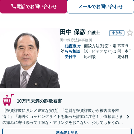
電話でお問い合わせ
メールでお問い合わせ
田中 保彦
弁護士
東京都
田中保彦法律事務所
営業時
札幌市
か
面談方法(対面・電
らも相談
話・ビデオなど)は
間：本日
受付中
応相談
定休日
10万円未満の詐欺被害
【投資詐欺に強い／豊富な実績】「悪質な投資詐欺から被害者を救
済！」「海外ショッピングサイトを騙った詐欺に注意！」依頼者さま
の痛みに寄り添って丁寧なヒアリングをおこない、少しでも多くの返
金が得られるよう尽力します！
料金表を見る