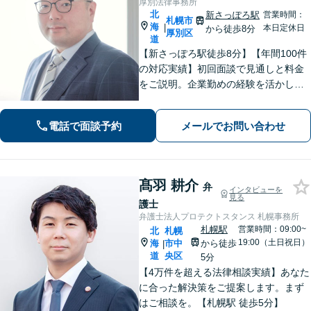
厚別法律事務所
北
新さっぽろ駅
営業時間：
札幌市
海
|
本日定休日
から徒歩8分
厚別区
道
【新さっぽろ駅徒歩8分】【年間100件
の対応実績】初回面談で見通しと料金
をご説明。企業勤めの経験を活かし、
わかりやすい言葉でお伝えします。
【Web面談可】オンライン相談対応も
電話で面談予約
メールでお問い合わせ
しております。
髙羽 耕介
弁
インタビューを
見る
護士
弁護士法人プロテクトスタンス 札幌事務所
札幌駅
営業時間：09:00~
北
札幌
19:00（土日祝日）
海
市中
から徒歩
|
道
央区
5分
【4万件を超える法律相談実績】あなた
に合った解決策をご提案します。まず
はご相談を。【札幌駅 徒歩5分】