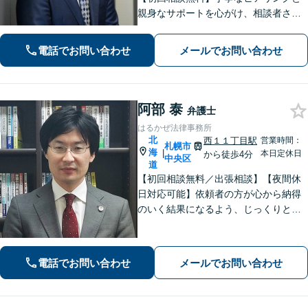
親身なサポートを心がけ、相談者さま
に満足してもらえる結果を目指しま
す。離婚や労働、相続など幅広い分野
電話でお問い合わせ
メールでお問い合わせ
に対応しておりますので、ぜひご相談
ください。【電話相談可】【休日・夜
間面談可】
阿部 泰
弁護士
はるかぜ法律事務所
北
西１１丁目駅
営業時間：
札幌市
海
|
本日定休日
から徒歩4分
中央区
道
【初回相談無料／出張相談】【夜間休
日対応可能】依頼者の方が心から納得
のいく結果になるよう、じっくりとお
話を伺います。難解な法律用語は使わ
ず、わかりやすく丁寧にご説明しま
す。迅速な解決を目指し、しっかりと
電話でお問い合わせ
メールでお問い合わせ
サポートを行います。【北海道札幌
市】