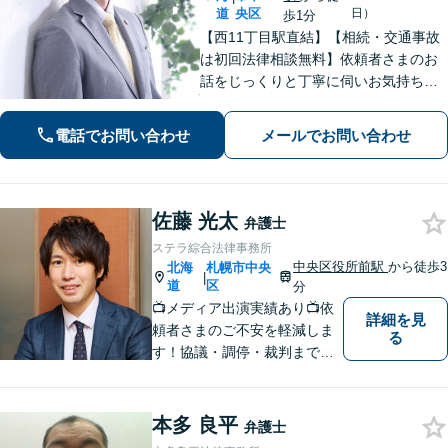
道
央区
日）
歩1分
【西11丁目駅直結】【相続・交通事故
は初回法律相談無料】依頼者さまのお
話をじっくりと丁寧に伺いお気持ちに
寄り添いながら最善の解決策を共に考
えていきます。弁護士に相談するだけ
電話でお問い合わせ
メールでお問い合わせ
でも解決の道筋が見えて気持ちが楽に
なることもあります。お気軽にご相談
ください。
佐藤 光太
弁護士
ステラ綜合法律事務所
中央区役所前駅
から徒歩3
北海
札幌市中央
|
道
区
分
📺メディア出演実績あり📺依
詳細を見
頼者さまのご不安を軽減しま
る
す！協議・調停・裁判まです
べて私にお任せください「親
しみやすい弁護士／和やかな
雰囲気でご相談をうかがいま
本多 良平
弁護士
す」【WEB面談対応】【休