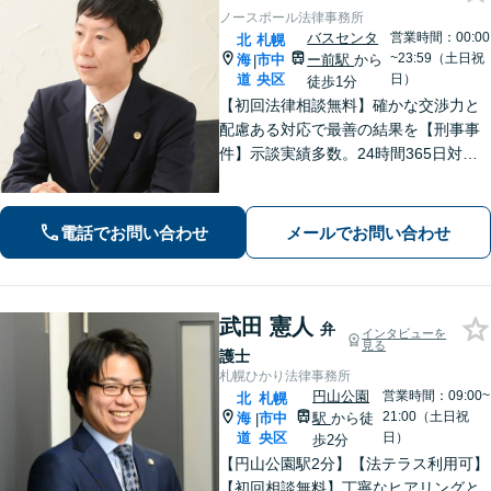
ノースポール法律事務所
バスセンタ
営業時間：00:00
北
札幌
~23:59（土日祝
海
市中
ー前駅
から
|
道
央区
日）
徒歩1分
【初回法律相談無料】確かな交渉力と
配慮ある対応で最善の結果を【刑事事
件】示談実績多数。24時間365日対応
で身柄解放・不起訴を目指します【交
通事故】保険会社顧問事務所での勤務
経験あり。【バスセンター前駅3番出口
電話でお問い合わせ
メールでお問い合わせ
徒歩1分】
武田 憲人
弁
インタビューを
見る
護士
札幌ひかり法律事務所
円山公園
営業時間：09:00~
北
札幌
21:00（土日祝
海
市中
駅
から徒
|
道
央区
日）
歩2分
【円山公園駅2分】【法テラス利用可】
【初回相談無料】丁寧なヒアリングと