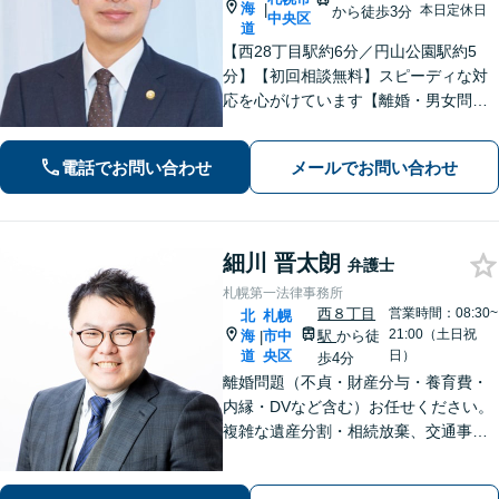
海
|
本日定休日
から徒歩3分
中央区
道
【西28丁目駅約6分／円山公園駅約5
分】【初回相談無料】スピーディな対
応を心がけています【離婚・男女問
題】慰謝料請求／財産分与・熟年離婚
に強い【相続】分割協議や調停の実績
電話でお問い合わせ
メールでお問い合わせ
豊富
細川 晋太朗
弁護士
札幌第一法律事務所
西８丁目
営業時間：08:30~
北
札幌
21:00（土日祝
海
市中
駅
から徒
|
道
央区
日）
歩4分
離婚問題（不貞・財産分与・養育費・
内縁・DVなど含む）お任せください。
複雑な遺産分割・相続放棄、交通事故
（人身事故・物損事故）についても経
験豊富。不安や心配ごとに寄り添っ