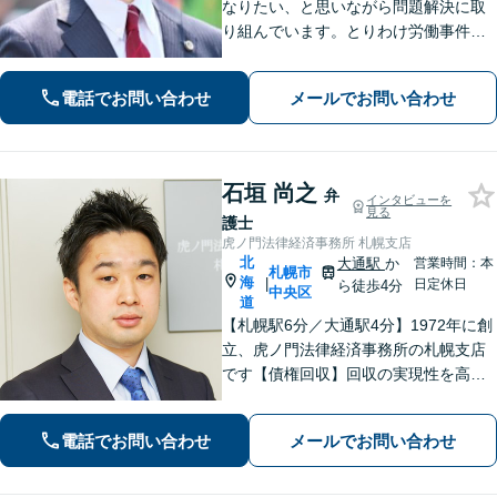
なりたい、と思いながら問題解決に取
り組んでいます。とりわけ労働事件
（労災、過労死）、や家事事件（離
婚、相続等）に力を入れてきました。
電話でお問い合わせ
メールでお問い合わせ
「お願いして良かった」そうお言葉を
いただくことが何より嬉しいです【西1
1丁目駅5分】
石垣 尚之
弁
インタビューを
見る
護士
虎ノ門法律経済事務所 札幌支店
北
大通駅
か
営業時間：本
札幌市
海
|
日定休日
ら徒歩4分
中央区
道
【札幌駅6分／大通駅4分】1972年に創
立、虎ノ門法律経済事務所の札幌支店
です【債権回収】回収の実現性を高め
るために、的確かつ迅速な対応を心が
けます【労働・雇用】労使双方の対応
電話でお問い合わせ
メールでお問い合わせ
経験を活かし、相談者さまのご要望に
沿った解決策をご提案いたします