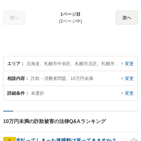
に把握」「相続問題：依頼者
様が納得できる解決を目指し
ます！遺産分割の相談を中心
1ページ目
前へ
次へ
に幅広い相談に対応」【休
(2ページ中)
日・夜間相談可】【子連れ相
談可】【完全個室相談】
エリア
北海道、札幌市中央区、札幌市北区、札幌市東区、札幌市白石区、札幌市豊平区、札幌市南区、札幌市西区、札幌市厚別区、札幌市手稲区、札幌市清田区
変更
相談内容
詐欺・消費者問題、10万円未満
変更
詳細条件
未選択
変更
10万円未満の詐欺被害の法律Q&Aランキング
支払ってしまった迷惑料は返ってきますか？