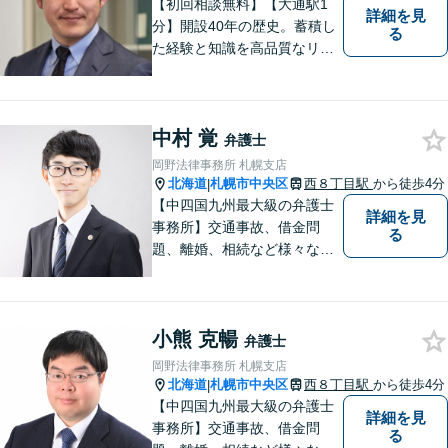
【初回相談無料】【大通駅1
詳細を見
分】開設40年の歴史。蓄積し
る
た経験と知識を高品質なリー
ガルサービスで還元します
【交通事故】事故被害者の方
は着手金無料で対応可能！早
中村 覚
めにご相談を【相続遺言】他
弁護士
士業連携で複雑な手続きもワ
岡野法律事務所 札幌支店
ンストップで対応【土日・夜
北海道
札幌市中央区
西８丁目駅
から徒歩4分
|
間面談OK】
【中四国九州最大級の弁護士
詳細を見
事務所】交通事故、借金問
る
題、離婚、相続など様々な問
題について、「何度でも無
料」の相談を行っています！
まずはお気軽にご相談くださ
小熊 克暢
い！
弁護士
岡野法律事務所 札幌支店
北海道
札幌市中央区
西８丁目駅
から徒歩4分
|
【中四国九州最大級の弁護士
詳細を見
事務所】交通事故、借金問
る