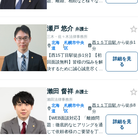
題、離婚、相続など様々な問
題について、「何度でも無
料」の相談を行っています！
まずはお気軽にご相談くださ
瀬戸 悠介
い！
弁護士
三木・佐々木法律事務所
西１５丁目駅
から徒歩1
北海
札幌市中央
|
道
区
分
【西15丁目駅徒歩1分】【初
詳細を見
回面談無料】皆様の悩みを解
る
決するために誠心誠意尽くし
て参ります。相談者や依頼者
の方の心情に共感しながら、
客観的視点も忘れません。
瀨田 督祥
弁護士
【当日／夜間／休日対応可】
瀨田法律事務所
事件の見通しと費用の見込額
西１１丁目駅
から徒歩8
北海
札幌市中央
|
を正確に説明します。お気軽
道
区
分
にご相談下さい。
【WEB面談対応】「離婚問
詳細を見
題：徹底的なヒアリングを通
る
じて依頼者様のご要望を丁寧