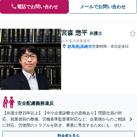
電話でお問い合わせ
メールでお問い合わせ
宮森 惣平
弁護士
白木蓮法律事務所
群馬県
高崎市
営業時間：本日定休日
|
安全配慮義務違反
【弁護士歴15年以上】【中小企業診断士の資格あり】問題社員の対
応、就業規則の整備、労働基準監督署対応など、企業側からのご相談
に対応。労使間のトラブルを防ぎ、事業に専念するためにも、ぜひ弁
護士にご相談ください。【セカンドオピニオン対応可】
料金表を見る