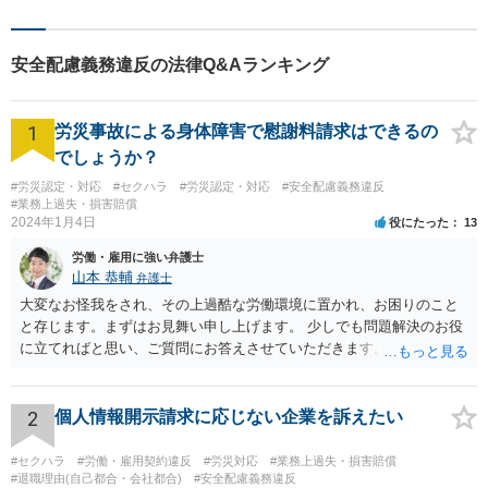
安全配慮義務違反の法律Q&Aランキング
1
労災事故による身体障害で慰謝料請求はできるの
でしょうか？
#労災認定・対応
#セクハラ
#労災認定・対応
#安全配慮義務違反
#業務上過失・損害賠償
2024年1月4日
役にたった
13
労働・雇用に強い弁護士
山本 恭輔
弁護士
大変なお怪我をされ、その上過酷な労働環境に置かれ、お困りのこと
と存じます。まずはお見舞い申し上げます。 少しでも問題解決のお役
に立てればと思い、ご質問にお答えさせていただきます。 ご相談者の
具体的な会社内での立場や入手可能な証拠資料にもよりますが、お怪
我に関しては労災保険からの給付や会社からの損害賠償が、過重労働
に関しては未払残業代の支払が受けられる可能性がある事案とお見受
2
個人情報開示請求に応じない企業を訴えたい
けします。 請求が認められる可能性や採るべき手続を検討するには、
様々な事情のヒアリングや証拠資料の検討が必要になるため、今後の
#セクハラ
#労働・雇用契約違反
#労災対応
#業務上過失・損害賠償
方針の検討も含め、一度面談にて法律相談をされることをおすすめし
#退職理由(自己都合・会社都合)
#安全配慮義務違反