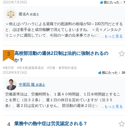
2022年7月29日
役にたった
7
ます。
匿名A
弁護士
＞例えばパワハラによる退職での慰謝料の相場が50～100万円だとする
と、ほぼ着手金と成功報酬で消えてしまいますね。 ＞元々メンタルク
リニックに通院していて、今回の一連の出来事でさらに悪化した事実
を医師の診断書で証拠として提出しても慰謝料は変わらないですか？
万が一、慰謝料請求が認められるにしても金額としては微々たるもの
かと思いますが、依頼する弁護士に詳細を説明したうえで指示を仰い
3
高校部活動の週休2日制は法的に強制されるの
だ方がいいかと思います。
か？
#過労死
#安全配慮義務違反
#労働・雇用契約違反
2018年9月19日
役にたった
20
中尾田 隆
弁護士
労働基準法は、労働時間を、１週４０時間超、１日８時間超とするこ
とを禁じ（法３２条）、週１日の休日を定めていますが（法３５
条）、週２日は定めていません。 部活動の週休２日というのは、スポ
ーツ庁の指針のことと思われますが、法的拘束力はありません。つま
り週休2日とするか、しないか、もっと別の制度とするかは、各教育委
員会や学校の判断に委ねられています。 したがって、生徒の保護者会
4
業務中の熱中症は労災認定される？