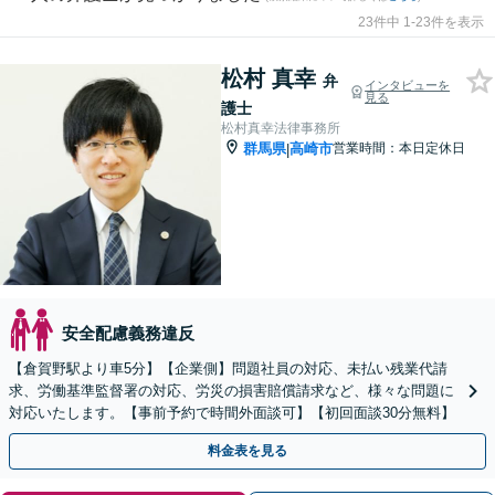
23件中 1-23件を表示
松村 真幸
弁
インタビューを
見る
護士
松村真幸法律事務所
群馬県
高崎市
営業時間：本日定休日
|
安全配慮義務違反
【倉賀野駅より車5分】【企業側】問題社員の対応、未払い残業代請
求、労働基準監督署の対応、労災の損害賠償請求など、様々な問題に
対応いたします。【事前予約で時間外面談可】【初回面談30分無料】
料金表を見る