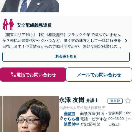
安全配慮義務違反
【関東エリア対応】【初回相談無料】ブラック企業で悩んでいません
か？未払い残業代やセクハラなど、働く方の味方として一緒に解決を
目指します！位置情報からの労働時間立証や、無効な固定残業代の調
査もお任せください。【夜間や休日相談可】
料金表を見る
電話でお問い合わせ
メールでお問い合わせ
永澤 友樹
弁護士
東京都
弁護士法人平松剛法律事務所
営業時間：09:
高崎市
面談方法(対面・
からも相
電話・ビデオな
00~23:00（土
談受付中
ど)は応相談
日祝日）