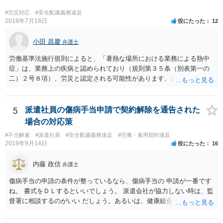
と、学校とで、生徒の健全育成のためにスポーツ庁の指針を遵守して
もらいたいなどと、交渉してもらうことが良いと考えられます。 もち
#労災対応
#安全配慮義務違反
ろん、保護者の間でも、週休2日制を認める意見と、反対の意見と対立
2018年7月18日
役にたった
12
することは予想されますが、そういったことも含めて話し合いをする
ことが必要と思われます。
小田 昌慶
弁護士
労働基準法施行規則によると、「暑熱な場所における業務による熱中
症」は、業務上の疾病と認められており（規則第３５条（別表第一の
二）２号８項）、労災と認定される可能性があります。みんな同条件
なので労災とは認定されないということはありません。 具体的な要件
としては、①仕事をしている時間・場所に熱中症を引き起こす明確な
原因が存在していること、②その原因により熱中症に至ったという因
5
派遣社員の傷病手当申請で契約解除を通告された
果関係があること、③仕事に関係しない他の原因により発症したもの
場合の対応策
ではないことが認められれば、労災として認定されるため、業務によ
#不当解雇
#派遣社員
#安全配慮義務違反
#労働・雇用契約違反
る移動中に意識が朦朧とし倒れ、熱中症と診断されたのであれば労災
2019年9月14日
役にたった
16
認定される可能性は充分にあります。 会社には安全配慮義務があるに
もかかわらず、就業規則によってスーツが義務付けられたり、1日10件
内藤 政信
弁護士
の外回り件数のノルマ、経費削減のためのタクシー禁止など規則があ
るのであれば、会社の安全配慮義務違反が認められる可能性がありま
傷病手当の申請の条件が整っているなら、傷病手当の 申請が一番です
す。 したがって、会社へ入院治療費や休業損害、慰謝料等を請求でき
ね。 書式をＤＬするといいでしょう。 派遣会社が協力しない時は、監
る可能性はあるので、具体的な内容を一度弁護士に相談するのが良い
督署に相談するのがいい だしょう。あるいは、健康組合ですね。
と思われます。