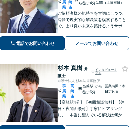
馬
崎
|
1:00（土日祝日）
ら徒歩4分
県
市
ご依頼者様の気持ちを大切にしつつ、
冷静で現実的な解決策を模索すること
で、より良い未来を築けるようサポー
トします。【初回相談無料】離婚・男
女問題や債務整理、交通事故など、ど
電話でお問い合わせ
メールでお問い合わせ
のようなトラブルでも安心してご相談
ください。【夜間休日対応可】
杉本 真樹
弁
インタビューを
見る
護士
弁護士法人 杉本法律事務所
群
高
高崎駅
から
営業時間：本
馬
崎
|
日定休日
徒歩6分
県
市
【高崎駅4分】【初回相談無料】【休
日・夜間面談可】丁寧にヒアリング
し、「本当に望んでいる解決は何か」
を汲み取ることを大切にしています。
きめ細やかな対応で、依頼者さまにご