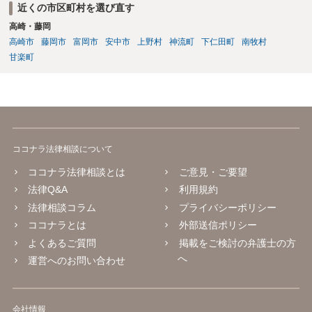
近くの市区町村を選び直す
議を申し立てれば通常訴訟に移行します。その場合は、改めて訴訟の
高崎・藤岡
主張立証をしなければならず、事実上ゼロからの再スタートとなりま
す。したがって、労働審判の場で和解を成立させることが最も現実的
高崎市
藤岡市
富岡市
安中市
上野村
神流町
下仁田町
南牧村
かつ負担の少ない解決方法です。 本人申立てであっても、できれば労
甘楽町
働法に詳しい弁護士や労働問題に精通した支援者に、書面だけでなく
全体の交渉戦略や和解金の相場などを含めて事前に相談し、サポート
してもらうことが望ましいです。書面が完成した段階で一度でも相談
を入れておけば、審判期日に向けた心構えや調整の方向性も明確にな
ります。 労働審判はスピード勝負です。孤立せず、知識と経験のある
助言者を巻き込みながら進めることが、納得できる結果を得るための
ココナラ法律相談について
鍵となります。
ココナラ法律相談とは
ご意見・ご要望
法律Q&A
利用規約
法律相談コラム
プライバシーポリシー
ココナラとは
外部送信ポリシー
よくあるご質問
掲載をご検討の弁護士の方
へ
運営へのお問い合わせ
会社情報