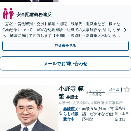
安全配慮義務違反
【訴訟・労働審判・交渉】解雇・退職・残業代・退職金など、様々な
労働紛争について、豊富な処理経験・組織での人事経験を活用しなが
ら、解決に向けて尽力します【小川町・淡路町・新御茶ノ水駅から約
1分、御茶ノ水駅も利用可】
料金表を見る
メールでお問い合わせ
小野寺 範
埼玉県
インタビュ
ーを見る
繁
弁護士
弁護士法人平松剛法律事務所 大宮事務所
営業時
高崎市
か
面談方法(対面・電
らも相談
話・ビデオなど)は
間：本日
受付中
応相談
定休日