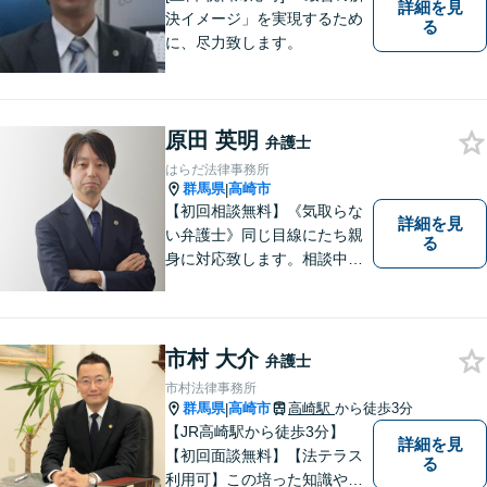
詳細を見
決イメージ」を実現するため
る
に、尽力致します。
原田 英明
弁護士
はらだ法律事務所
群馬県
高崎市
|
【初回相談無料】《気取らな
詳細を見
い弁護士》同じ目線にたち親
る
身に対応致します。相談中も
会話の中に自然と微笑みが生
まれるような雰囲気を大切に
しております。お気軽にお問
い合わせください。
市村 大介
弁護士
市村法律事務所
群馬県
高崎市
高崎駅
から徒歩3分
|
【JR高崎駅から徒歩3分】
詳細を見
【初回面談無料】【法テラス
る
利用可】この培った知識や経