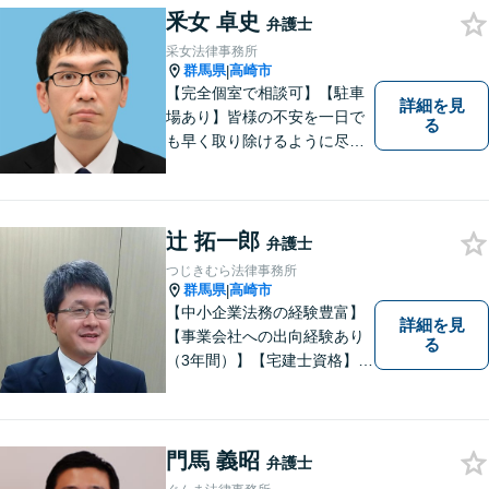
釆女 卓史
弁護士
采女法律事務所
群馬県
高崎市
|
【完全個室で相談可】【駐車
詳細を見
場あり】皆様の不安を一日で
る
も早く取り除けるように尽力
いたします。 料金は、分かり
易く、柔軟に対応いたしま
す。ご相談お待ちしておりま
す。 ※お電話やメールでの無
辻 拓一郎
弁護士
料法律相談は行っておりませ
つじきむら法律事務所
ん。
群馬県
高崎市
|
【中小企業法務の経験豊富】
詳細を見
【事業会社への出向経験あり
る
（3年間）】【宅建士資格】信
頼・丁寧・研鑽
門馬 義昭
弁護士