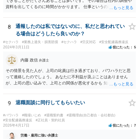
できることがたくさんあることは多いです。 その場合は社内の調整や
資料を出してくるのに時間がかかります。 仕事というのは平日の多く
の時間を占めますし、会社は報告書や通話記録や日報など多くの証拠
をもっていますので。
8
通報したのは私ではないのに、私だと思われてい
る場合はどうしたら良いのか？
#セクハラ
#業務上過失・損害賠償
#セクハラ
#労災対応
#安全配慮義務違反
2024年3月11日
役にたった
5
内藤 政信
弁護士
その情景を見た人が、上司の叱責は行き過ぎており、パワハラだと思
って連絡したのでしょう。 あなたに不利益が及ぶことはありません
が、上司の思い込みで、上司との関係が悪化するかも 知れませんね。
9
退職面談に同行してもらいたい
#パワハラ
#職場いじめ
#退職誓約書
#退職理由(自己都合・会社都合)
#安全配慮義務違反
#正社員・契約社員
2026年4月17日
役にたった
7
労働・雇用に強い弁護士