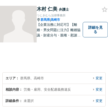
が、解決への近道となりま
木村 仁美
す。最善の解決策は何なの
弁護士
か、一緒に考えていきましょ
つじきむら法律事務所
う。
群馬県
高崎市
|
【企業法務に対応可】【離
詳細を見
婚・男女問題に注力】離婚協
る
議・財産分与・親権・慰謝料
請求ならお任せください。女
性ならではの視点から皆様の
お気持ちに寄り添い、納得の
いく解決を目指します。まず
はお気軽にご相談を！【駐車
場完備】
エリア
群馬県、高崎市
変更
相談内容
労働・雇用、安全配慮義務違反
変更
詳細条件
未選択
変更