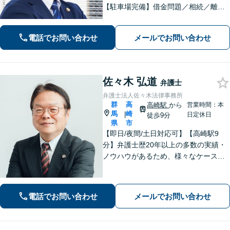
【駐車場完備】借金問題／相続／離婚
／刑事事件／交通事故等のご相談に幅
広く対応しております。丁寧なヒアリ
電話でお問い合わせ
メールでお問い合わせ
ングとコミュニケーションを重ねるこ
とを大切にしております【休日・夜間
対応可】
佐々木 弘道
弁護士
弁護士法人佐々木法律事務所
群
高
高崎駅
から
営業時間：本
馬
崎
|
日定休日
徒歩9分
県
市
【即日/夜間/土日対応可】【高崎駅9
分】弁護士歴20年以上の多数の実績・
ノウハウがあるため、様々なケースで
の解決実績があります。複雑な案件の
場合には、在籍する弁護士複数名の経
験・ノウハウを活かして共同して取り
電話でお問い合わせ
メールでお問い合わせ
組んでいきます。