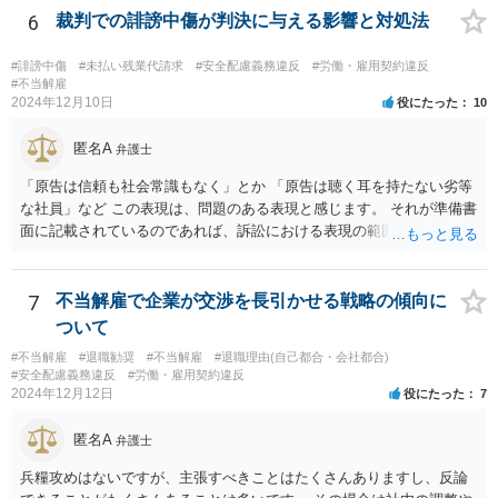
6
裁判での誹謗中傷が判決に与える影響と対処法
#誹謗中傷
#未払い残業代請求
#安全配慮義務違反
#労働・雇用契約違反
#不当解雇
2024年12月10日
役にたった
10
匿名A
弁護士
「原告は信頼も社会常識もなく」とか 「原告は聴く耳を持たない劣等
な社員」など この表現は、問題のある表現と感じます。 それが準備書
面に記載されているのであれば、訴訟における表現の範囲を超えてい
ると感じます。
7
不当解雇で企業が交渉を長引かせる戦略の傾向に
ついて
#不当解雇
#退職勧奨
#不当解雇
#退職理由(自己都合・会社都合)
#安全配慮義務違反
#労働・雇用契約違反
2024年12月12日
役にたった
7
匿名A
弁護士
兵糧攻めはないですが、主張すべきことはたくさんありますし、反論