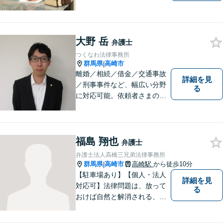
験と、迅速かつ誠実な対応を
礎として、地域社会に貢献し
て参りたいと考えておりま
大野 岳
す。お気軽にご相談くださ
弁護士
い。
つくなわ法律事務所
群馬県
高崎市
|
離婚／相続／借金／交通事故
詳細を見
／刑事事件など、幅広い分野
る
に対応可能。依頼者さまの状
況を十分にヒアリングし、あ
らゆる観点から解決策をご提
案してまいります。お気軽に
ご相談ください。【完全個
福島 翔也
弁護士
室】【専用駐車場あり】
弁護士法人高橋三兄弟法律事務所
群馬県
高崎市
高崎駅
から徒歩10分
|
【駐車場あり】【個人・法人
詳細を見
対応可】法律問題は、放って
る
おけば自然と解消される、解
決されるものではありませ
ん。 適切な対処を行うこと