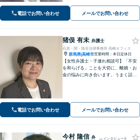
気軽にご相談ください。
電話でお問い合わせ
メールでお問い合わせ
猪俣 有未
弁護士
石原・関・猿谷法律事務所 高崎オフィス
群馬県
高崎市
営業時間：本日定休日
|
【女性弁護士・子連れ相談可】「不安
を和らげる」ことを大切に、離婚・お
金の悩みに向き合います。うまく話せ
なくても大丈夫です。状況の整理から
ご一緒します【高崎・完全個室・駐車
場無料】
電話でお問い合わせ
メールでお問い合わせ
今村 隆信
弁
インタビューを