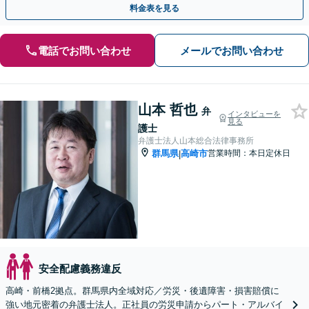
料金表を見る
電話でお問い合わせ
メールでお問い合わせ
山本 哲也
弁
インタビューを
見る
護士
弁護士法人山本総合法律事務所
群馬県
高崎市
営業時間：本日定休日
|
安全配慮義務違反
高崎・前橋2拠点。群馬県内全域対応／労災・後遺障害・損害賠償に
強い地元密着の弁護士法人。正社員の労災申請からパート・アルバイ