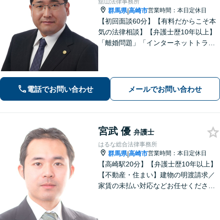
舘山法律事務所
群馬県
高崎市
営業時間：本日定休日
|
【初回面談60分】【有料だからこそ本
気の法律相談】【弁護士歴10年以上】
「離婚問題」「インターネットトラブ
ル」「交通事故」「相続」「企業法
務」はお任せください！冷静・緻密・
そして大胆に、オーダーメイドの弁護
を展開します【高崎駅徒歩15分】
電話でお問い合わせ
メールでお問い合わせ
宮武 優
弁護士
はるな総合法律事務所
群馬県
高崎市
営業時間：本日定休日
|
【高崎駅20分】【弁護士歴10年以上】
【不動産・住まい】建物の明渡請求／
家賃の未払い対応などお任せくださ
い。強制執行の経験も豊富です。【離
婚・男女問題】相談者さまのお気持ち
に寄り添ってサポートいたします。お