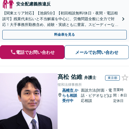
安全配慮義務違反
【関東エリア対応】【池袋5分】【初回相談無料/休日・夜間・電話相
談可】残業代未払いと不当解雇を中心に、労働問題全般に全力で対
応！大手事務所勤務含め、経験・実績ともに豊富。スピーディーな対
応が信条で、早期解決【弁護士は頼りになると言われたい】
料金表を見る
電話でお問い合わせ
メールでお問い合わせ
髙松 佑維
弁護士
東京都
惺和法律事務所
営業時
高崎市
か
面談方法(対面・電
らも相談
話・ビデオなど)は
間：本日
受付中
応相談
定休日