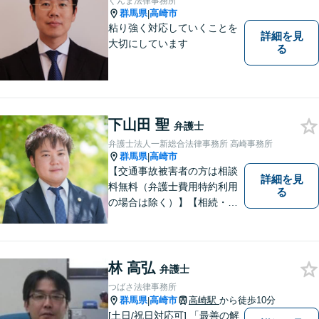
ぐんま法律事務所
群馬県
高崎市
|
粘り強く対応していくことを
詳細を見
大切にしています
る
下山田 聖
弁護士
弁護士法人一新総合法律事務所 高崎事務所
群馬県
高崎市
|
【交通事故被害者の方は相談
詳細を見
料無料（弁護士費用特約利用
る
の場合は除く）】【相続・債
務整理・不貞慰謝料請求・労
災は相談料初回無料】＼20名
以上の弁護士が所属／チーム
で連携し、問題解決に向けて
林 高弘
弁護士
取り組みます。おひとりで悩
つばさ法律事務所
まずに、お気軽にお問い合わ
群馬県
高崎市
高崎駅
から徒歩10分
|
せください。
[土日/祝日対応可] 「最善の解