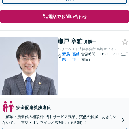
電話でお問い合わせ
瀬戸 章雅
弁護士
ベリーベスト法律事務所 高崎オフィス
群馬
高崎
営業時間：09:30~18:00（土日
|
県
市
祝日）
安全配慮義務違反
【解雇・残業代の相談料0円】サービス残業、突然の解雇、あきらめ
ないで。【電話・オンライン相談対応（予約制）】