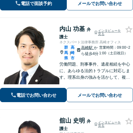
電話で面談予約
メールでお問い合わせ
満足いただけるように心がけておりま
す。お悩みの際は、ぜひご相談くださ
い。
内山 功基
弁
インタビューを
見る
護士
ネクスパート法律事務所 高崎オフィス
群
高
高崎駅
か
営業時間：09:00~2
馬
崎
|
1:00（土日祝日）
ら徒歩4分
県
市
労働問題、刑事事件、遺産相続を中心
に、あらゆる法的トラブルに対応しま
す。理系出身の強みを活かして、複雑
な事案も冷静な論理で分析し、迅速か
つ効果的に解決へ導きます。身近な存
電話でお問い合わせ
メールでお問い合わせ
在としてお気軽にご相談ください。
【分割払い可】【夜間休日対応可】
舘山 史明
弁
インタビューを
見る
護士