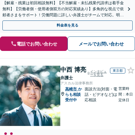
【解雇・残業は初回相談無料】【不当解雇・未払残業代請求は着手金
無料】【労働者側・使用者側双方の対応実績あり】多角的な視点で依
頼者さまをサポート！労働問題に詳しい弁護士がチームで対応。明快
な料金設定／初回相談の際にご説明【休日・夜間相談可】
料金表を見る
電話でお問い合わせ
メールでお問い合わせ
中西 博亮
東京都
インタビュ
ーを見る
弁護士
アスカル法律事務所
営業時
高崎市
か
面談方法(対面・電
らも相談
話・ビデオなど)は
間：本日
受付中
応相談
定休日