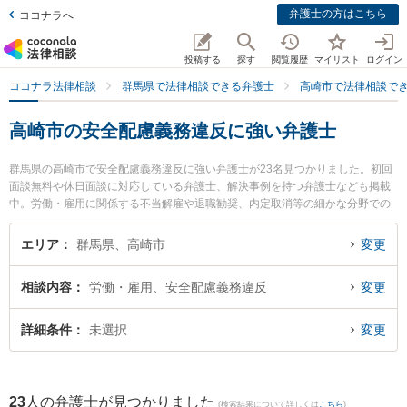
弁護士の方はこちら
ココナラへ
投稿する
探す
閲覧履歴
マイリスト
ログイン
ココナラ法律相談
群馬県で法律相談できる弁護士
高崎市で法律相談で
高崎市の安全配慮義務違反に強い弁護士
群馬県の高崎市で安全配慮義務違反に強い弁護士が23名見つかりました。初回
面談無料や休日面談に対応している弁護士、解決事例を持つ弁護士なども掲載
中。労働・雇用に関係する不当解雇や退職勧奨、内定取消等の細かな分野での
絞り込み検索もでき便利です。特に松村真幸法律事務所の松村 真幸弁護士や白
木蓮法律事務所の宮森 惣平弁護士、ベリーベスト法律事務所 高崎オフィスの瀬
エリア
群馬県、高崎市
変更
戸 章雅弁護士のプロフィール情報や弁護士費用、強みなどが注目されていま
す。『高崎市で土日や夜間に発生した安全配慮義務違反のトラブルを今すぐに
相談内容
労働・雇用、安全配慮義務違反
変更
弁護士に相談したい』『安全配慮義務違反のトラブル解決の実績豊富な近くの
弁護士を検索したい』『初回相談無料で安全配慮義務違反を法律相談できる高
崎市内の弁護士に相談予約したい』などでお困りの相談者さんにおすすめで
詳細条件
未選択
変更
す。
23
人の弁護士が見つかりました
(検索結果について詳しくは
こちら
)