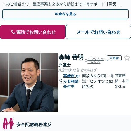
トのご相談まで、重症事案も交渉から訴訟まで一貫サポート【労災問
題・何度でも相談無料】
料金表を見る
電話でお問い合わせ
メールでお問い合わせ
森崎 善明
東京都
インタビュ
ーを見る
弁護士
東京中央総合法律事務所
営業時
高崎市
か
面談方法(対面・電
らも相談
話・ビデオなど)は
間：本日
受付中
応相談
定休日
安全配慮義務違反