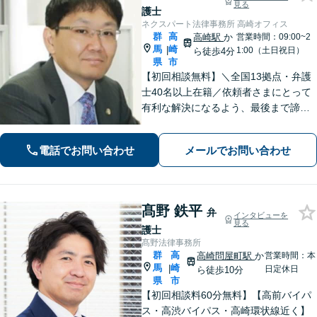
見る
護士
ネクスパート法律事務所 高崎オフィス
群
高
高崎駅
か
営業時間：09:00~2
馬
崎
|
1:00（土日祝日）
ら徒歩4分
県
市
【初回相談無料】＼全国13拠点・弁護
士40名以上在籍／依頼者さまにとって
有利な解決になるよう、最後まで諦め
ずに闘います！借金問題/離婚・男女問
題/相続/交通事故/刑事事件など、ご相
電話でお問い合わせ
メールでお問い合わせ
談ください【夜間・休日対応】
髙野 鉄平
弁
インタビューを
見る
護士
髙野法律事務所
群
高
高崎問屋町駅
か
営業時間：本
馬
崎
|
日定休日
ら徒歩10分
県
市
【初回相談料60分無料】【高前バイパ
ス・高渋バイパス・高崎環状線近く】