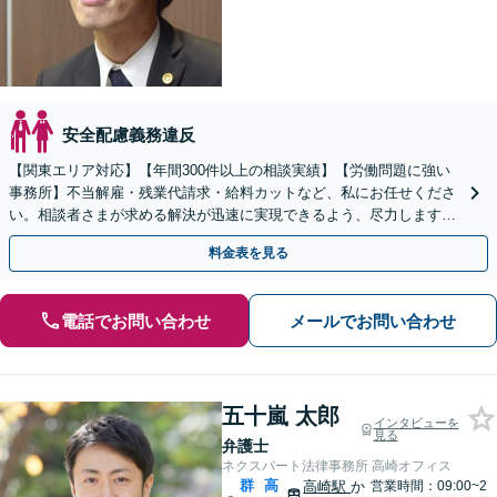
安全配慮義務違反
【関東エリア対応】【年間300件以上の相談実績】【労働問題に強い
事務所】不当解雇・残業代請求・給料カットなど、私にお任せくださ
い。相談者さまが求める解決が迅速に実現できるよう、尽力します
【初回相談無料】【着手金無料あり】【労使ともに対応】
料金表を見る
電話でお問い合わせ
メールでお問い合わせ
五十嵐 太郎
インタビューを
見る
弁護士
ネクスパート法律事務所 高崎オフィス
群
高
高崎駅
か
営業時間：09:00~2