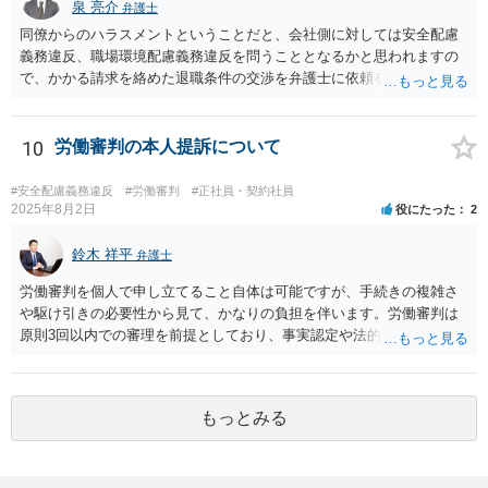
泉 亮介
弁護士
同僚からのハラスメントということだと、会社側に対しては安全配慮
義務違反、職場環境配慮義務違反を問うこととなるかと思われますの
で、かかる請求を絡めた退職条件の交渉を弁護士に依頼をされた方が
良いかと思われます。 その場合、ご自身が会社側と話をする必要はな
くなり全て弁護士が窓口となるため精神的な負担も軽くなるでしょ
う。
10
労働審判の本人提訴について
#安全配慮義務違反
#労働審判
#正社員・契約社員
2025年8月2日
役にたった
2
鈴木 祥平
弁護士
労働審判を個人で申し立てること自体は可能ですが、手続きの複雑さ
や駆け引きの必要性から見て、かなりの負担を伴います。労働審判は
原則3回以内での審理を前提としており、事実認定や法的評価に加え
て、相場観に基づいた和解の落とし所をどこに設定するかという戦略
的判断が求められます。 申立書や証拠説明書を丁寧に作成されたこと
は評価されるべきですが、書面の出来だけで結果が決まるわけではあ
もっとみる
りません。審判委員会は、書面よりも実際のやり取りや和解に向けた
姿勢を重視します。したがって、書面のチェックだけを第三者に依頼
しても、あくまで一部の準備にすぎず、実質的な成果にはつながりに
くい可能性があります。 また、仮に審判が出たとしても、相手方が異