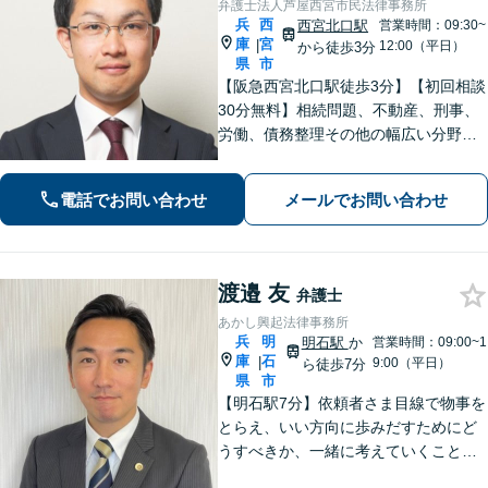
弁護士法人芦屋西宮市民法律事務所
兵
西
西宮北口駅
営業時間：09:30~
庫
宮
|
12:00（平日）
から徒歩3分
県
市
【阪急西宮北口駅徒歩3分】【初回相談
30分無料】相続問題、不動産、刑事、
労働、債務整理その他の幅広い分野に
対応可能です。よくお話を聞き、よく
調べて皆様それぞれの問題に合った解
電話でお問い合わせ
メールでお問い合わせ
決策をご提案していきます。まずはご
相談を。【完全個室で対応】【バリア
フリー】
渡邉 友
弁護士
あかし興起法律事務所
兵
明
明石駅
か
営業時間：09:00~1
庫
石
|
9:00（平日）
ら徒歩7分
県
市
【明石駅7分】依頼者さま目線で物事を
とらえ、いい方向に歩みだすためにど
うすべきか、一緒に考えていくことを
大事にしています。ぜひ一度ご相談く