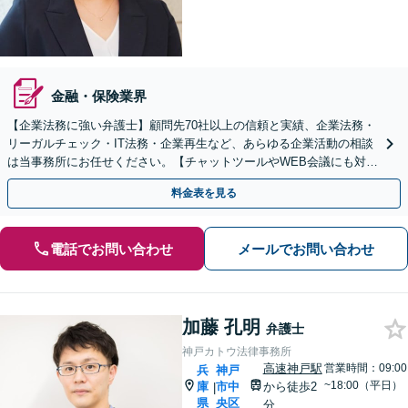
金融・保険業界
【企業法務に強い弁護士】顧問先70社以上の信頼と実績、企業法務・
リーガルチェック・IT法務・企業再生など、あらゆる企業活動の相談
は当事務所にお任せください。【チャットツールやWEB会議にも対
応】
料金表を見る
電話でお問い合わせ
メールでお問い合わせ
加藤 孔明
弁護士
神戸カトウ法律事務所
高速神戸駅
営業時間：09:00
兵
神戸
~18:00（平日）
庫
市中
から徒歩2
|
県
央区
分