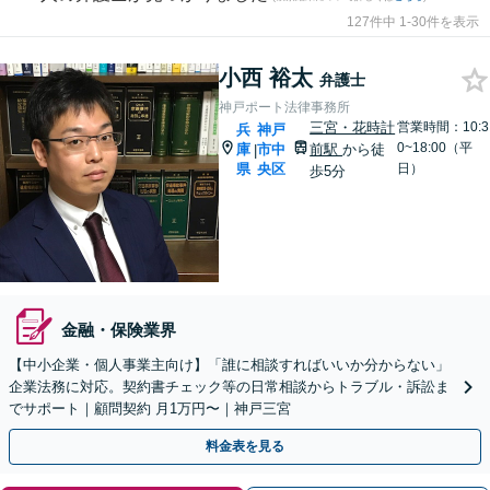
127件中 1-30件を表示
小西 裕太
弁護士
神戸ポート法律事務所
三宮・花時計
営業時間：10:3
兵
神戸
0~18:00（平
庫
市中
前駅
から徒
|
県
央区
日）
歩5分
金融・保険業界
【中小企業・個人事業主向け】「誰に相談すればいいか分からない」
企業法務に対応。契約書チェック等の日常相談からトラブル・訴訟ま
でサポート｜顧問契約 月1万円〜｜神戸三宮
料金表を見る