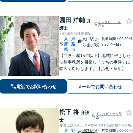
ール相談初回無料】【休日夜間対応
可】
園田 洋輔
弁
インタビューを
見る
護士
姫路総合法律事務所
兵
姫
京口駅
か
営業時間：09:30~1
庫
路
|
7:30（平日）
ら徒歩9分
県
市
【弁護士歴15年以上】地域に根ざした
法律事務所を目指し「まちの事件」に
幅広く対応します。【労働・雇用】残
業代の未払い、不当解雇に悩んでいま
せんか？正しい知識で正当な権利を主
電話でお問い合わせ
メールでお問い合わせ
張します。【相続・遺言】遺言書作成
のサポートはお任せください。
松下 将
弁護
インタビューを見
る
士
弁護士法人ALG＆Associates 姫路法律事務所
兵
姫
姫路駅
か
営業時間：00:00~2