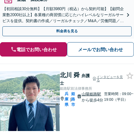
【初回相談30分無料】【月額3980円（税込）から契約可能】【顧問企
業数2000社以上】各業種の商習慣に応じたハイレベルなリーガルサー
ビスを提供。契約書の作成／リーガルチェック／M&A／労働問題／知
的財産等、お任せください【他士業連携可能】
料金表を見る
電話でお問い合わせ
メールでお問い合わせ
北川 舜
弁護
インタビューを見
る
士
姫路駅前法律事務所
兵
姫
山陽姫路駅
営業時間：09:00~
庫
路
|
19:00（平日）
から徒歩4分
県
市