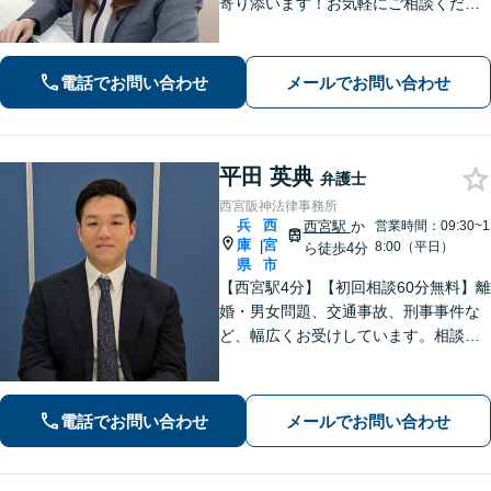
寄り添います！お気軽にご相談くださ
い【土日祝も24時間受付】
電話でお問い合わせ
メールでお問い合わせ
平田 英典
弁護士
西宮阪神法律事務所
兵
西
西宮駅
か
営業時間：09:30~1
庫
宮
|
8:00（平日）
ら徒歩4分
県
市
【西宮駅4分】【初回相談60分無料】離
婚・男女問題、交通事故、刑事事件な
ど、幅広くお受けしています。相談者
さまに安心感を与えられるよう、専門
用語を噛み砕いて丁寧に説明すること
を心がけています。ぜひご相談くださ
電話でお問い合わせ
メールでお問い合わせ
い。【休日・夜間面談可】【WEB面談
可】