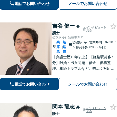
ます。また、問題となっている背景事
電話でお問い合わせ
メールでお問い合わせ
情にも気を配り、根本的な解決を目指
します。
吉谷 健一
弁
インタビューを
見る
護士
姫路あゆむ法律事務所
兵
姫
姫路駅
か
営業時間：09:30~1
庫
路
|
8:00（平日）
ら徒歩7分
県
市
【弁護士歴10年以上】【姫路駅徒歩7
分】離婚・男女問題、借金・債務整
理、相続トラブルなど、幅広く対応可
能です。丁寧なヒアリングと分かりや
すい説明を心がけています。依頼者さ
電話でお問い合わせ
メールでお問い合わせ
まの置かれている状況と希望に沿った
最善の解決を目指します。
関本 龍志
弁
インタビューを
見る
護士