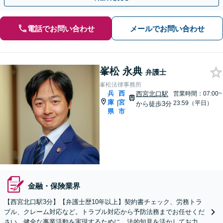
電話でお問い合わせ
メールでお問い合わせ
峯松 永典
弁護士
峯松法律事務所
兵
西
西宮北口駅
営業時間：07:00~
庫
宮
|
23:59（平日）
から徒歩3分
県
市
金融・保険業界
【西宮北口駅3分】【弁護士歴10年以上】契約書チェック、労務トラ
ブル、クレーム対応など。トラブル対応から予防法務までお任せくだ
さい。健全な事業活動を実現するために、法的知見を活かしてお力添