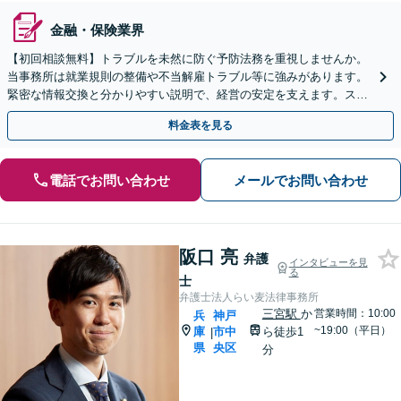
金融・保険業界
【初回相談無料】トラブルを未然に防ぐ予防法務を重視しませんか。
当事務所は就業規則の整備や不当解雇トラブル等に強みがあります。
緊密な情報交換と分かりやすい説明で、経営の安定を支えます。スポ
ット相談も歓迎！まずは貴社のお悩みをお聞かせください。
料金表を見る
電話でお問い合わせ
メールでお問い合わせ
阪口 亮
弁護
インタビューを見
る
士
弁護士法人らい麦法律事務所
三宮駅
か
営業時間：10:00
兵
神戸
~19:00（平日）
庫
市中
ら徒歩1
|
県
央区
分