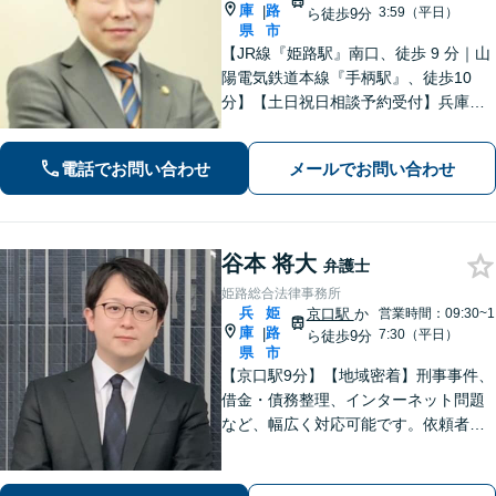
庫
路
|
3:59（平日）
ら徒歩9分
県
市
【JR線『姫路駅』南口、徒歩 9 分｜山
陽電気鉄道本線『手柄駅』、徒歩10
分】【土日祝日相談予約受付】兵庫県
で法律問題でお困りの方、豊富な実績
と専門性を持つ弁護士が解決を目指し
電話でお問い合わせ
メールでお問い合わせ
ます。
谷本 将大
弁護士
姫路総合法律事務所
兵
姫
京口駅
か
営業時間：09:30~1
庫
路
|
7:30（平日）
ら徒歩9分
県
市
【京口駅9分】【地域密着】刑事事件、
借金・債務整理、インターネット問題
など、幅広く対応可能です。依頼者さ
まが抱える苦悩や苦しみにできる限り
寄り添い、丁寧かつ親身に対応いたし