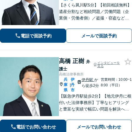
【さくら夙川駅5分】【初回相談無料】
遺産分割など相続問題／労働問題（企
業側・労働者側）／盗撮・窃盗など刑
事事件ほか、トラブルやお困りごとは
お任せください。粘り強く的確な交渉
電話で面談予約
メールで面談予約
力と速やかな行動力を活かし、依頼者
さまに有利な解決を目指します
高橋 正樹
弁
インタビューを
見る
護士
高橋法律事務所
兵
伊
伊丹駅
か
営業時間：10:00~1
庫
丹
|
8:00（平日）
ら徒歩2分
県
市
【阪急伊丹駅徒歩2分】【地元伊丹に根
付いた法律事務所】丁寧なヒアリング
と豊富な実績で幅広い問題を解決へ導
きます！【離婚男女問題】不定慰謝料
請求／面会交流など【相続・遺言】相
電話でお問い合わせ
メールでお問い合わせ
続放棄／遺産分割調停など【電話・メ