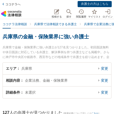
弁護士の方はこちら
ココナラへ
投稿する
探す
閲覧履歴
マイリスト
ログイン
ココナラ法律相談
兵庫県で法律相談できる弁護士
兵庫県で企業法務に
兵庫県の金融・保険業界に強い弁護士
兵庫県で金融・保険業界に強い弁護士が127名見つかりました。初回面談無料
や休日面談に対応している弁護士、解決事例を持つ弁護士なども掲載中。さら
に神戸市中央区や姫路市、西宮市などの地域条件で弁護士を絞り込めます。企
業法務に関係する顧問弁護士契約や契約書作成・リーガルチェック、雇用契約
書・就業規則作成等の細かな分野での絞り込み検索もでき便利です。特に神戸
エリア
兵庫県
変更
ポート法律事務所の小西 裕太弁護士や野村優介法律事務所の野村 優介弁護士、
峯松法律事務所の峯松 永典弁護士のプロフィール情報や弁護士費用、強みなど
相談内容
企業法務、金融・保険業界
変更
が注目されています。『兵庫県で土日や夜間に発生した金融・保険業界のトラ
ブルを今すぐに弁護士に相談したい』『金融・保険業界のトラブル解決の実績
豊富な近くの弁護士を検索したい』『初回相談無料で金融・保険業界を法律相
詳細条件
未選択
変更
談できる兵庫県内の弁護士に相談予約したい』などでお困りの相談者さんにお
すすめです。
127
人の弁護士が見つかりました
(検索結果について詳しくは
こちら
)