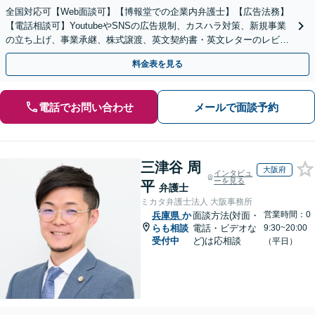
全国対応可【Web面談可】【博報堂での企業内弁護士】【広告法務】
【電話相談可】YoutubeやSNSの広告規制、カスハラ対策、新規事業
の立ち上げ、事業承継、株式譲渡、英文契約書・英文レターのレビュ
ー・ドラフトなどに対応。
料金表を見る
電話でお問い合わせ
メールで面談予約
三津谷 周
大阪府
インタビュ
ーを見る
平
弁護士
ミカタ弁護士法人 大阪事務所
営業時間：0
兵庫県
か
面談方法(対面・
らも相談
電話・ビデオな
9:30~20:00
受付中
ど)は応相談
（平日）