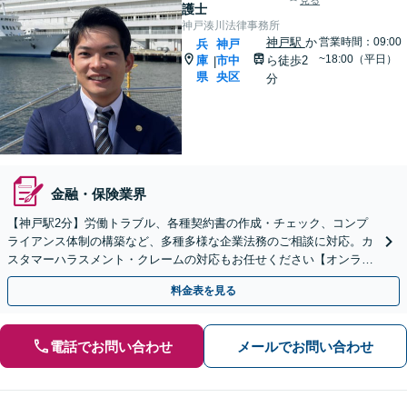
見る
護士
神戸湊川法律事務所
神戸駅
か
営業時間：09:00
兵
神戸
~18:00（平日）
庫
市中
ら徒歩2
|
県
央区
分
金融・保険業界
【神戸駅2分】労働トラブル、各種契約書の作成・チェック、コンプ
ライアンス体制の構築など、多種多様な企業法務のご相談に対応。カ
スタマーハラスメント・クレームの対応もお任せください【オンライ
ン相談OK】【夜間・休日相談可（要予約）】
料金表を見る
電話でお問い合わせ
メールでお問い合わせ