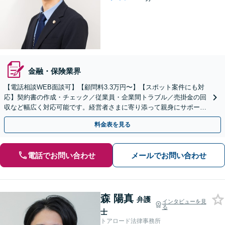
金融・保険業界
【電話相談WEB面談可】【顧問料3.3万円〜】【スポット案件にも対
応】契約書の作成・チェック／従業員・企業間トラブル／売掛金の回
収など幅広く対応可能です。経営者さまに寄り添って親身にサポート
いたします。個人事業主・フリーランスにも対応。
料金表を見る
電話でお問い合わせ
メールでお問い合わせ
森 陽真
弁護
インタビューを見
る
士
トアロード法律事務所