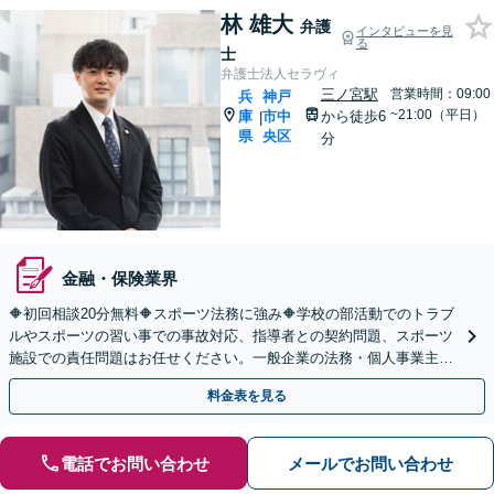
林 雄大
弁護
インタビューを見
る
士
弁護士法人セラヴィ
三ノ宮駅
営業時間：09:00
兵
神戸
~21:00（平日）
庫
市中
から徒歩6
|
県
央区
分
金融・保険業界
🔶初回相談20分無料🔶スポーツ法務に強み🔶学校の部活動でのトラブ
ルやスポーツの習い事での事故対応、指導者との契約問題、スポーツ
施設での責任問題はお任せください。一般企業の法務・個人事業主の
相談にも対応【顧問契約】【三ノ宮駅6分】
料金表を見る
電話でお問い合わせ
メールでお問い合わせ