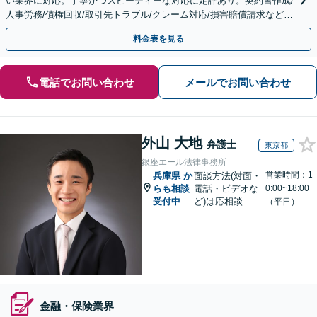
い業界に対応。丁寧かつスピーディーな対応に定評あり。契約書作成/
人事労務/債権回収/取引先トラブル/クレーム対応/損害賠償請求など。
【顧問／スポット対応可】【Web面談可】
料金表を見る
電話でお問い合わせ
メールでお問い合わせ
外山 大地
弁護士
東京都
銀座エール法律事務所
営業時間：1
兵庫県
か
面談方法(対面・
らも相談
電話・ビデオな
0:00~18:00
受付中
ど)は応相談
（平日）
金融・保険業界