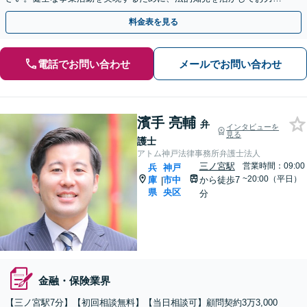
えいたします【初回相談無料】
料金表を見る
電話でお問い合わせ
メールでお問い合わせ
濱手 亮輔
弁
インタビューを
見る
護士
アトム神戸法律事務所弁護士法人
三ノ宮駅
営業時間：09:00
兵
神戸
~20:00（平日）
庫
市中
から徒歩7
|
県
央区
分
金融・保険業界
【三ノ宮駅7分】【初回相談無料】【当日相談可】顧問契約3万3,000