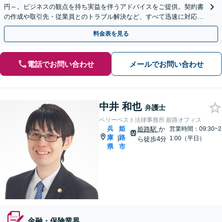
円～。ビジネスの観点を持ち実益を伴うアドバイスをご提供。契約書
の作成や取引先・従業員とのトラブル解決など、すべて迅速に対応し
ます【分割払いあり】
料金表を見る
電話でお問い合わせ
メールでお問い合わせ
中井 和也
弁護士
ベリーベスト法律事務所 姫路オフィス
兵
姫
姫路駅
か
営業時間：09:30~2
庫
路
|
1:00（平日）
ら徒歩4分
県
市
金融・保険業界