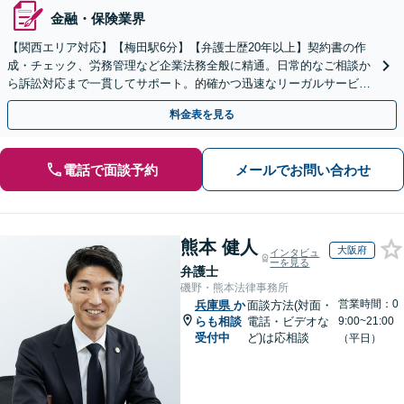
金融・保険業界
【関西エリア対応】【梅田駅6分】【弁護士歴20年以上】契約書の作
成・チェック、労務管理など企業法務全般に精通。日常的なご相談か
ら訴訟対応まで一貫してサポート。的確かつ迅速なリーガルサービス
を提供します。【初回相談可能】【WEB面談可能】
料金表を見る
電話で面談予約
メールでお問い合わせ
熊本 健人
大阪府
インタビュ
ーを見る
弁護士
磯野・熊本法律事務所
営業時間：0
兵庫県
か
面談方法(対面・
らも相談
電話・ビデオな
9:00~21:00
受付中
ど)は応相談
（平日）