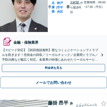
元町駅
か
営業時間：09:00
兵
神戸
~17:30（平日）
庫
市中
ら徒歩6
|
県
央区
分
金融・保険業界
【スピード対応】【初回相談無料】密なコミュニケーションでトラブ
ルを防ぎます！売掛金の回収／リーガルチェック／企業間トラブル／
予防法務など幅広く対応。各業界の特徴にあわせたリーガルサービス
で、中小企業の頼れるパートナーに。
料金表を見る
メールでお問い合わせ
藤掛 昂平
弁
インタビューを