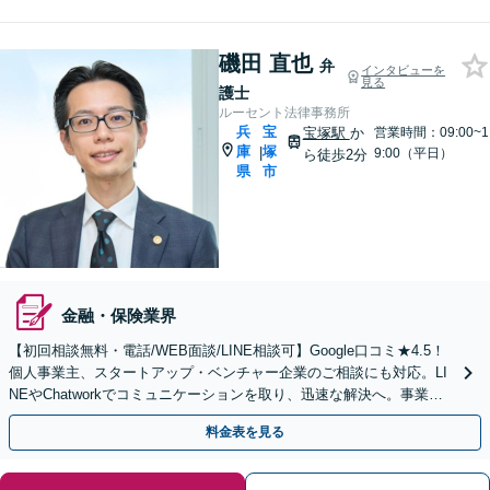
磯田 直也
弁
インタビューを
見る
護士
ルーセント法律事務所
兵
宝
宝塚駅
か
営業時間：09:00~1
庫
塚
|
9:00（平日）
ら徒歩2分
県
市
金融・保険業界
【初回相談無料・電話/WEB面談/LINE相談可】Google口コミ★4.5！
個人事業主、スタートアップ・ベンチャー企業のご相談にも対応。LI
NEやChatworkでコミュニケーションを取り、迅速な解決へ。事業の
発展を強力に推進します。
料金表を見る