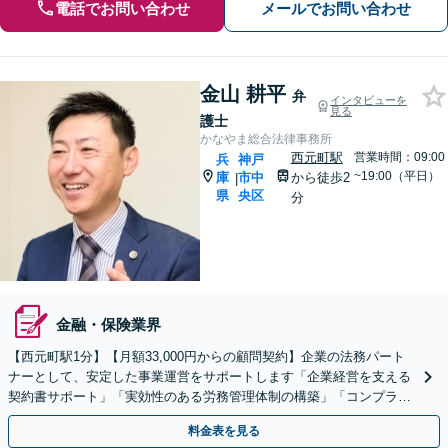
電話でお問い合わせ
メールでお問い合わせ
金山 耕平
弁
インタビューを
見る
護士
かなやま総合法律事務所
西元町駅
営業時間：09:00
兵
神戸
~19:00（平日）
庫
市中
から徒歩2
|
県
央区
分
金融・保険業界
【​西元町駅1分】【月額33,000円からの顧問契約】企業の法務パート
ナーとして、安定した事業運営をサポートします「企業経営を支える
契約書サポート」「実効性のある労務管理体制の構築」「コンプライ
アンス重視の健全な体制」【休日・夜間相談可】
料金表を見る