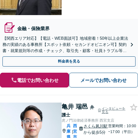
金融・保険業界
【関西エリア対応】【電話・WEB面談可】地域密着！50年以上企業法
務の実績のある事務所【スポット依頼・セカンドオピニオン可】契約
書・就業規則等の作成・チェック、取引先・顧客・社員トラブル等、
お気軽にご相談ください【事前予約で休日・夜間対応】
料金表を見る
電話でお問い合わせ
メールでお問い合わせ
亀井 瑞邑
弁
インタビューを
見る
護士
虎ノ門法律経済事務所 西宮支店
兵
西
さくら夙川駅
営業時間：10:00
庫
宮
|
~17:00（平日）
から徒歩5分
県
市