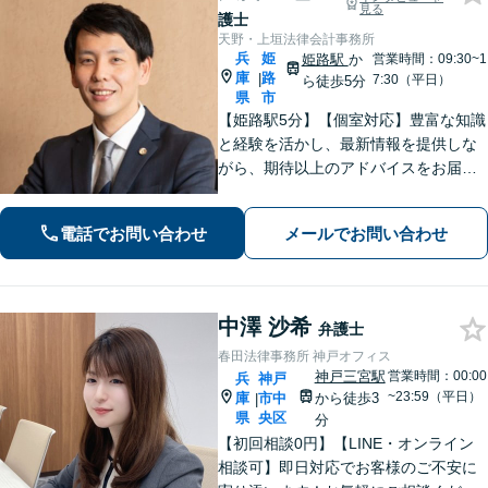
見る
護士
天野・上垣法律会計事務所
兵
姫
姫路駅
か
営業時間：09:30~1
庫
路
|
7:30（平日）
ら徒歩5分
県
市
【姫路駅5分】【個室対応】豊富な知識
と経験を活かし、最新情報を提供しな
がら、期待以上のアドバイスをお届け
します。 お客様とのコミュニケーショ
ンを大切にし、信頼関係を築きながら
電話でお問い合わせ
メールでお問い合わせ
課題解決に全力を尽くします。
中澤 沙希
弁護士
春田法律事務所 神戸オフィス
神戸三宮駅
営業時間：00:00
兵
神戸
~23:59（平日）
庫
市中
から徒歩3
|
県
央区
分
【初回相談0円】【LINE・オンライン
相談可】即日対応でお客様のご不安に