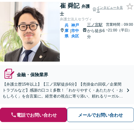
崔 舜記
弁護
インタビューを見
る
士
弁護士法人セラヴィ
三ノ宮駅
営業時間：09:00
兵
神戸
~21:00（平日）
庫
市中
から徒歩6
|
県
央区
分
金融・保険業界
【弁護士歴15年以上】【三ノ宮駅徒歩6分】【売掛金の回収／企業間
トラブルなど】感謝の口コミ多数！「わかりやすく・あたたかく・お
もしろく」を合言葉に。経営者の視点に寄り添い、頼れるリーガルパ
ートナーを目指します【初回面談20分無料】
電話でお問い合わせ
メールでお問い合わせ