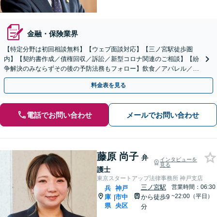
金融・保険業界
【特定分野は初回相談無料】【ウェブ面談対応】【三ノ宮駅徒歩圏
内】【契約書作成／債権回収／訴訟／新型コロナ関連のご相談】【紛
争解決のみならずその後の予防法務もフォロー】飲食／アパレル／不
動産／製造業、多様な業界の企業様をサポート。
料金表を見る
電話でお問い合わせ
メールでお問い合わせ
藤原 尚子
弁
インタビューを
見る
護士
東京スタートアップ法律事務所 神戸支店
三ノ宮駅
営業時間：06:30
兵
神戸
~22:00（平日）
庫
市中
から徒歩9
|
県
央区
分