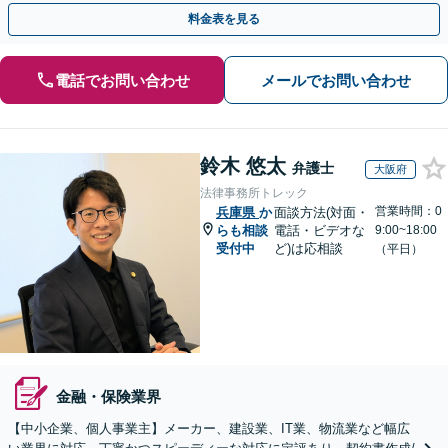
ピーディに対応します。
料金表を見る
電話でお問い合わせ
メールでお問い合わせ
鈴木 悠太
弁護士
大阪府
法律事務所トレック
営業時間：0
兵庫県
か
面談方法(対面・
らも相談
電話・ビデオな
9:00~18:00
受付中
ど)は応相談
（平日）
金融・保険業界
【中小企業、個人事業主】メーカー、建設業、IT業、物流業など幅広