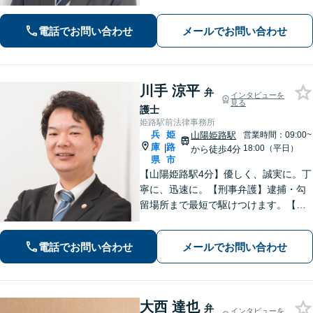
ださい！離婚協議・調停／相続トラブ
ルなど【Web相談可】【離婚・相続問
電話でお問い合わせ
メールでお問い合わせ
題の初回相談無料】【夜間面談可】
川手 涼平
弁
インタビューを
見る
護士
姫路駅前法律事務所
兵
姫
山陽姫路駅
営業時間：09:00~
庫
路
|
18:00（平日）
から徒歩4分
県
市
【山陽姫路駅4分】優しく、誠実に。丁
寧に、迅速に。【刑事弁護】逮捕・勾
留場所まで最短で駆けつけます。【債
務整理】どんな事情があってもあなた
の生活再建をサポートします。【交通
電話でお問い合わせ
メールでお問い合わせ
事故】「こんな相談でも大丈夫だろう
か」と躊躇されている方もご相談くだ
さい。
大西 達也
弁
インタビューを