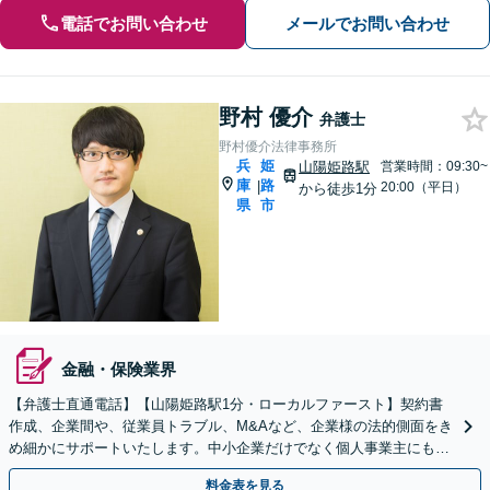
電話でお問い合わせ
メールでお問い合わせ
野村 優介
弁護士
野村優介法律事務所
兵
姫
山陽姫路駅
営業時間：09:30~
庫
路
|
20:00（平日）
から徒歩1分
県
市
金融・保険業界
【弁護士直通電話】【山陽姫路駅1分・ローカルファースト】契約書
作成、企業間や、従業員トラブル、M&Aなど、企業様の法的側面をき
め細かにサポートいたします。中小企業だけでなく個人事業主にも対
応いたします。【土日祝対応可】【電話相談可】
料金表を見る