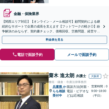
金融・保険業界
【関西エリア対応】【オンライン・メール相談可】顧問契約による継
続的なサポートで企業の成長を支えます【フットワークの軽さ◎】紛
争解決のみならず、契約書チェック、債権回収、労務問題、経営サポ
ートを含む予防法務に対応
料金表を見る
電話で面談予約
メールで面談予約
齋木 進太朗
弁護士
大阪府
檜垣・鎌倉・寺廣法律事務所
営業時間：0
兵庫県
か
面談方法(対面・
らも相談
電話・ビデオな
9:00~18:00
受付中
ど)は応相談
（平日）