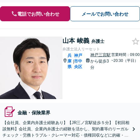
電話でお問い合わせ
メールでお問い合わせ
山本 峻義
弁護士
弁護士法人リーセット
神戸三宮駅
営業時間：09:00
兵
神戸
~20:30（平日）
庫
市中
から徒歩3
|
県
央区
分
金融・保険業界
【会社員、企業内弁護士経験あり】【JR三ノ宮駅徒歩５分】【初回相
談無料】会社員、企業内弁護士の経験を活かし、契約書等のリーガル
チェック・労務トラブル・クレーマー対応・債権回収などに的確・ス