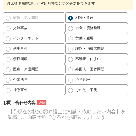
河原林 直樹弁護士が対応可能な分野のみ選択できます
離婚・男女問題
相続・遺言
交通事故
借金・債務整理
インターネット
労働・雇用
刑事事件
詐欺・消費者問題
債権回収
不動産・住まい
医療・介護問題
外国人・国際問題
企業法務
税務訴訟
行政事件
その他・不明
お問い合わせ内容
必須