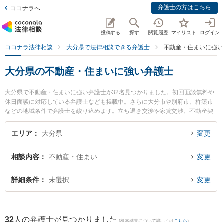
弁護士の方はこちら
ココナラへ
投稿する
探す
閲覧履歴
マイリスト
ログイン
ココナラ法律相談
大分県で法律相談できる弁護士
不動産・住まいに強
大分県の不動産・住まいに強い弁護士
大分県で不動産・住まいに強い弁護士が32名見つかりました。初回面談無料や
休日面談に対応している弁護士なども掲載中。さらに大分市や別府市、杵築市
などの地域条件で弁護士を絞り込めます。立ち退き交渉や家賃交渉、不動産契
約解除等の細かな分野での絞り込み検索もでき便利です。特に弁護士法人リブ
ラ法律事務所の松本 佳織弁護士やLino法律事務所の佐々倉 慧弁護士、大分府内
エリア
大分県
変更
町法律事務所の小野 貴久弁護士のプロフィール情報や弁護士費用、強みなどが
注目されています。『大分県で土日や夜間に発生した不動産・住まいのトラブ
相談内容
不動産・住まい
変更
ルを今すぐに弁護士に相談したい』『不動産・住まいのトラブル解決の実績豊
富な近くの弁護士を検索したい』『初回相談無料で不動産・住まいを法律相談
できる大分県内の弁護士に相談予約したい』などでお困りの相談者さんにおす
詳細条件
未選択
変更
すめです。
32
人の弁護士が見つかりました
(検索結果について詳しくは
こちら
)