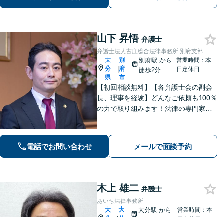
山下 昇悟
弁護士
弁護士法人古庄総合法律事務所 別府支部
大
別
別府駅
から
営業時間：本
分
府
|
日定休日
徒歩2分
県
市
【初回相談無料】【各弁護士会の副会
長、理事を経験】どんなご依頼も100％
の力で取り組みます！法律の専門家と
して、依頼者の意向を汲み取り最適な
アドバイスをいたします。【大分県に3
拠点ある地域密着型の事務所】
電話でお問い合わせ
メールで面談予約
木上 雄二
弁護士
あいち法律事務所
大
大
大分駅
から
営業時間：本