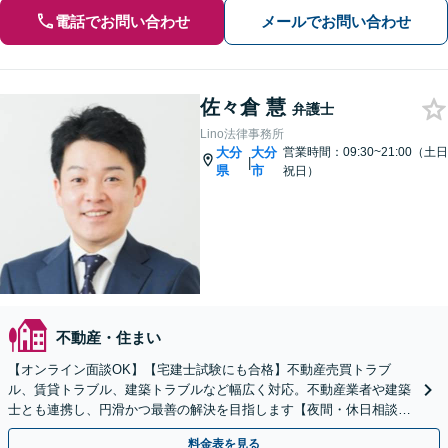
電話でお問い合わせ
メールでお問い合わせ
佐々倉 慧
弁護士
Lino法律事務所
大分
大分
営業時間：09:30~21:00（土日
|
県
市
祝日）
不動産・住まい
【オンライン面談OK】【宅建士試験にも合格】不動産売買トラブ
ル、賃貸トラブル、建築トラブルなど幅広く対応。不動産業者や建築
士とも連携し、円滑かつ最善の解決を目指します【夜間・休日相談対
応（要予約）】
料金表を見る