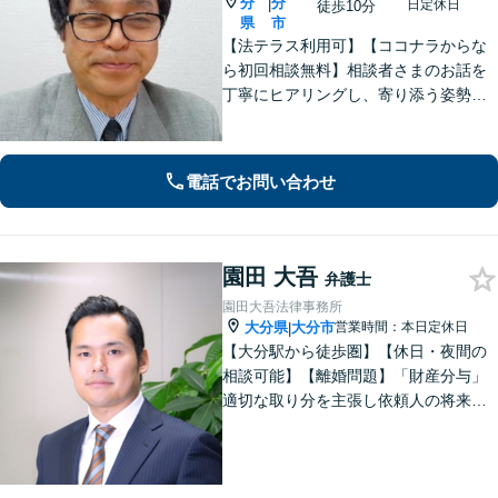
分
分
|
日定休日
徒歩10分
県
市
【法テラス利用可】【ココナラからな
ら初回相談無料】相談者さまのお話を
丁寧にヒアリングし、寄り添う姿勢を
大切にしております。ほかの事務所で
断られた案件も、ぜひご相談くださ
い。相談者さまに満足していただける
電話でお問い合わせ
ような結果となるよう、誠心誠意尽く
します。
園田 大吾
弁護士
園田大吾法律事務所
大分県
大分市
営業時間：本日定休日
|
【大分駅から徒歩圏】【休日・夜間の
相談可能】【離婚問題】「財産分与」
適切な取り分を主張し依頼人の将来を
守ります。慰謝料減額、生活費請求
も、交渉力と駆け引きで解決へ【借
金・債務整理】自己破産や任意整理な