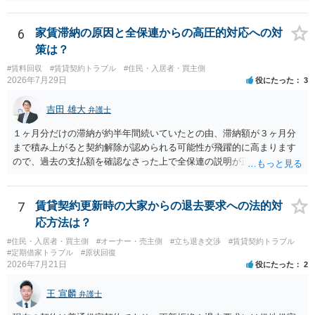
題になると思われます。具体的には、「住宅用」というのが、借地人
の建物を住居用に限定する（事業に使用しない）特約があると評価で
きるかどうかが重要でしょう（借地契約締結後に賃借人が建物を店舗
6
家賃滞納の原因と全保連からの高圧的対応への対
に改装したという事案で、住居に限定する特約までは存在しなかった
策は？
として契約解除を認めなかった裁判例があります）。契約条項の記載
#賃料回収
#賃貸契約トラブル
#住民・入居者・買主側
や解釈の問題になりますので、弁護士へ直接相談されることをお勧め
2026年7月29日
役にたった
3
します。
吉田 雄大
弁護士
１ヶ月分だけの滞納が約半年間続いていたとの由、滞納額が３ヶ月分
まで積み上がると契約解除が認められる可能性が飛躍的に高まります
ので、過去の支払額を確認なさった上で全保連の説明が正しければ、
全部又は一部を支払うのが最善の方法です。 約半年間も放置されてい
た理由は気になるところですが、中身のある返答は期待できないと思
います。
7
賃貸契約更新時の大家からの退去要求への法的対
応方法は？
#住民・入居者・買主側
#オーナー・売主側
#立ち退き交渉
#賃貸契約トラブル
#定期借家トラブル
#原状回復
2026年7月21日
役にたった
2
王 宣麟
弁護士