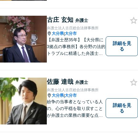
古庄 玄知
弁護士
弁護士法人古庄総合法律事務所
大分県
大分市
|
【弁護士歴35年】【大分県に
詳細を見
3拠点の事務所】各分野の法的
る
トラブルに精通した弁護士で
す。依頼者の心情にとことん
寄り添い、迅速な対応を目指
します。お気軽に相談しやす
いアットホームな雰囲気の事
佐藤 達哉
弁護士
務所です。
弁護士法人古庄総合法律事務所
大分県
大分市
|
紛争の当事者となっている人
詳細を見
の、心の平穏を取り戻すこと
る
が弁護士の業務の重要な点と
考えています。