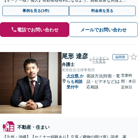
【オーナー様／個人】依頼者様有利になるよう、経験豊富な弁護士が
交渉いたします。まずは電話相談からお越しください
事例を見る(3件)
料金表を見る
電話でお問い合わせ
メールでお問い合わせ
尾形 達彦
福岡県
インタビュ
ーを見る
弁護士
尾形総合法律事務所
営業時
大分県
か
面談方法(対面・電
らも相談
話・ビデオなど)は
間：本日
受付中
応相談
定休日
不動産・住まい
【九州・沖縄】【セミナー経験あり】立退／建物の明け渡し請求、家