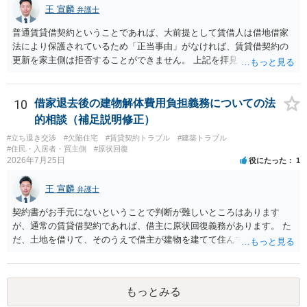
王 宣麟
す。
弁護士
普通賃貸借契約ということであれば、大前提として賃借人は借地借家
法により保護されているため「正当事由」がなければ、賃貸借契約の
更新を家主側は拒否することができません。 上記を拝見する限り、通
常どおり賃料を支払い続けている状況であれば、単に「部屋の内部を
定期確認させてもらないこと」が直ちに正当事由に当たるとは思えま
せんので、更新拒絶を拒否される方向性でよろしいかと存じます。 そ
10
借家退去後の建物解体費用負担義務についての法
の交渉の中で、一定の金銭をもらえれば退去には応じる旨交渉をして
的相談（補足説明修正）
みるのはいかがでしょうか。 過去に賃借人の許可なく無断で賃貸人が
#立ち退き交渉
#欠陥住宅
#賃貸契約トラブル
#建築トラブル
入室する行為自体は不法行為となり、また刑事的にも住居侵入罪が成
#住民・入居者・買主側
#原状回復
立する可能性がありますので、これを理由に一定の金銭賠償を求める
2026年7月25日
役にたった
1
のも一つでしょう。
王 宣麟
弁護士
契約書がお手元にないということで判断が難しいところはあります
が、通常の賃貸借契約であれば、借主に原状回復義務があります。 た
だ、土地を借りて、そのうえで借主が建物を建てて住んでいたケース
とは異なり、地付き一戸建て住宅（貸主所有）自体を賃借していたの
であれば、建物を収去して土地を明渡す義務は原則生じないはずで
す。 その後、建物を平屋に立て替えた場合であっても、貸主の承諾を
もっとみる
得ているのであれば、単純に費用を捻出した側に平屋の所有権が帰属