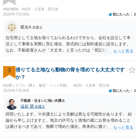
の定めがある場合は、この限りでない。」とのことから、報酬を得る
目的がないのであれば適法です。なぜなら、弁護士法72条に違反しな
#契約解除
#住民・入居者・買主側
いのであれば、委任については無償で委任者が受任者に委任できるか
2026年7月29日
役にたった
2
らです。ご参考にしてください。
匿名A
弁護士
住宅用として土地を借りておられるわけですから、会社を設立して本
店として事業を実際に営む場合、形式的には契約違反に該当します。
なお、不動産屋さんが「大丈夫」と言ったのは「登記だけなら実務上
トラブルになることは少ない」という経験則に基づいたものと推測さ
れますが、これは法的な保証ではありません。 ただ、解除まで認めら
れるかどうかについては信頼関係が破壊されたかどうかで判断されま
3
借りてる土地なら動物の骨を埋めても大丈夫です
すので、建物を事務所・店舗用に大きく改築する等までなさらない限
か？
り、リスクはそれほど大きくないかもしれません。 しかしそれでも、
#近隣トラブル（隣人・騒音・ペット問題）
#住民・入居者・買主側
大家さんが契約違反を口実に、将来の更新時に更新料の上乗せを要求
2026年7月28日
役にたった
2
したり、立ち退きを迫る材料に使ったりする可能性は否定できませ
ん。
不動産・住まいに強い弁護士
澁谷 望
弁護士
回答いたします。※弁護士により見解は異なる可能性があります。 結
論から申し上げますと、地主の許可なく借地の庭にお骨を埋めること
は避けるべきであり、無断で埋めた場合、将来的に撤去請求や退去時
の損害賠償（原状回復費用）を求められるリスクがあります。 法律
上、自分のペットの遺骨を埋める行為自体は墓地埋葬法違反や不法投