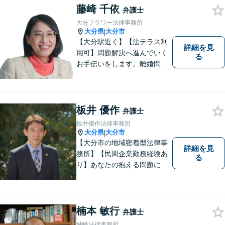
藤崎 千依
弁護士
大分フラワー法律事務所
大分県
大分市
|
【大分駅近く】【法テラス利
詳細を見
用可】問題解決へ進んでいく
る
お手伝いをします。離婚問題
／借金問題／交通事故／刑事
事件／企業法務など、幅広い
法律トラブルに対応。【当日
相談可】分かりやすい言葉
板井 優作
弁護士
で、明確に判断をお示しし、
板井優作法律事務所
問題解決をサポートいたしま
大分県
大分市
|
す。
【大分市の地域密着型法律事
詳細を見
務所】【民間企業勤務経験あ
る
り】あなたの抱える問題に、
最後まで真摯に向き合いま
す。共に納得のいく解決を目
指しましょう。個人・法人と
もに対応可！お気軽にご相談
楠本 敏行
弁護士
ください。【英語対応◎】
城崎法律事務所