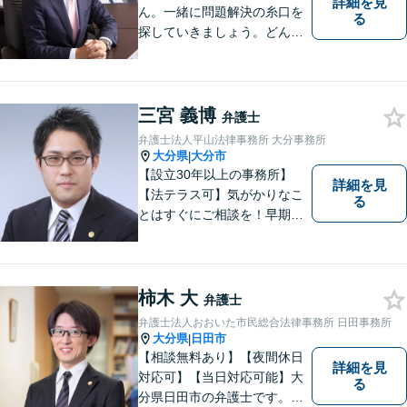
詳細を見
ん。一緒に問題解決の糸口を
る
探していきましょう。どんな
些細なことでも、まずはお気
軽にご相談ください。契約管
理、労務管理等の企業法務と
遺産分割、介護などの高齢社
三宮 義博
弁護士
会問題に注力しております。
弁護士法人平山法律事務所 大分事務所
大分県
大分市
|
【設立30年以上の事務所】
詳細を見
【法テラス可】気がかりなこ
る
とはすぐにご相談を！早期対
応で解決の選択肢が広がりま
す。労働問題・相続事件・離
婚事件・交通事件・債務整理
など幅広い問題に柔軟に対応
柿木 大
弁護士
いたします。【駐車場あり】
弁護士法人おおいた市民総合法律事務所 日田事務所
大分県
日田市
|
【相談無料あり】【夜間休日
詳細を見
対応可】【当日対応可能】大
る
分県日田市の弁護士です。離