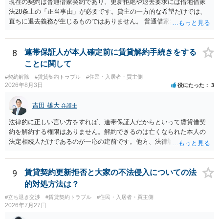
現在の契約は普通借家契約であり、更新拒絶や退去要求には借地借家
法28条上の「正当事由」が必要です。貸主の一方的な希望だけでは、
直ちに退去義務が生じるものではありません。 普通借家契約から定期
借家契約への切り替えは、既存の普通借家契約を合意解約したうえで
新たな定期借家契約を締結する形になりますが、これは任意の合意が
前提であり、借主が同意しなければ成立しません。 12年間の居住実
8
連帯保証人が本人確定前に賃貸解約手続きをする
績、子どもの学校や地域とのつながり、転居費用の準備が困難な事情
ことに関して
などは、借主側の強い居住継続の必要性として正当事由判断において
#契約解除
#賃貸契約トラブル
#住民・入居者・買主側
重視される要素ですので、貸主側にかなり具体的な事情と立退料など
2026年8月3日
役にたった
3
がない限り、更新拒絶が認められるハードルは一般的に高いと考えら
れます。 建物が未登記であること自体は、賃貸借契約の有効性を直ち
吉田 雄大
弁護士
に否定するものではなく、引渡しがされていれば賃貸借の効力は原則
有効とされています。 今後の交渉では、①現在は普通借家契約が継続
法律的に正しい言い方をすれば、連帯保証人だからといって賃貸借契
しており定期借家への変更に合意していないこと、②貸主側の事情
約を解約する権限はありません。解約できるのは亡くなられた本人の
（誰が所有者で誰が実際に住む予定か等）を具体的に書面で説明して
法定相続人だけであるのが一応の建前です。他方、法律論はさてお
ほしいこと、③自分たちの居住継続の必要性を丁寧に伝えること、を
き、事実上であれ明渡が完了すれば賃貸人としてはそれ以上のことを
基本方針としたうえで、仮に一定時期の退去を検討する場合には、立
する動機づけがなくなります。 今回進められつつある手続はあくまで
退料・引越費用・原状回復費用負担などの条件を明確にした書面を作
も、建物を賃貸人に一日も早く明け渡すための便宜的方法として理解
9
賃貸契約更新拒否と大家の不法侵入についての法
成することが重要です。 契約書では、更新条項・解除条項・期間の定
するのが良いと思います。またその方法で進めた方が、連帯保証人で
的対処方法は？
め・定期借家に関する記載の有無、これまでの更新時の合意内容
あるお知り合いさんにとっても、自身の経済的負担を最小限に食い止
（「今回で最後」などの文言）が、借主不利な特約として無効になり
#立ち退き交渉
#賃貸契約トラブル
#住民・入居者・買主側
められるため望ましいやり方だといえます。
2026年7月27日
得るかどうかも含めて検討ポイントになりますので、署名押印前に内
容を十分に確認し、不明点は弁護士に相談することをおすすめしま