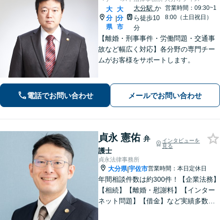
大分駅
か
営業時間：09:30~1
大
大
8:00（土日祝日）
分
分
ら徒歩10
|
県
市
分
【離婚・刑事事件・労働問題・交通事
故など幅広く対応】各分野の専門チー
ムがお客様をサポートします。
電話でお問い合わせ
メールでお問い合わせ
貞永 憲佑
弁
インタビューを
見る
護士
貞永法律事務所
大分県
宇佐市
営業時間：本日定休日
|
年間相談件数は約300件！【企業法務】
【相続】【離婚・慰謝料】【インター
ネット問題】【借金】など実績多数。
皆さまの緊張を解せるよう、話しやす