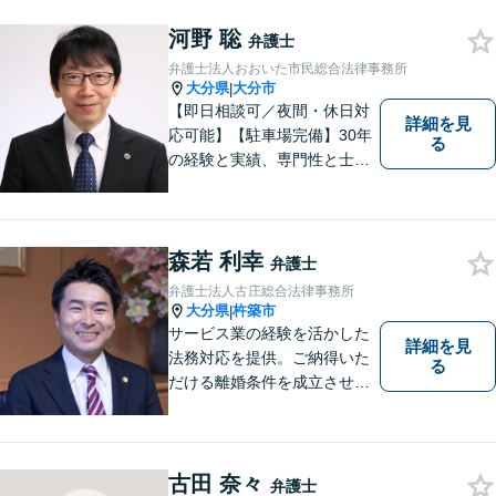
河野 聡
弁護士
弁護士法人おおいた市民総合法律事務所
大分県
大分市
|
【即日相談可／夜間・休日対
詳細を見
応可能】【駐車場完備】30年
る
の経験と実績、専門性と士業
連携を最大限に発揮して、常
に市民と共に、常に市民と友
にという気持ちで、お客様の
ニーズに応えます。常に市民
森若 利幸
弁護士
に身近で親しみやすい弁護士
弁護士法人古庄総合法律事務所
であり続けます。
大分県
杵築市
|
サービス業の経験を活かした
詳細を見
法務対応を提供。ご納得いた
る
だける離婚条件を成立させる
ためにサポートします。依頼
者のお話をよく聞き、共感
し、今後の方針を決めていき
ます。【大分県に3拠点ある地
古田 奈々
弁護士