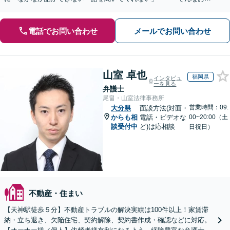
みはご相談ください【大分駅9分】【初回相談無料】
電話でお問い合わせ
メールでお問い合わせ
山室 卓也
福岡県
インタビュ
ーを見る
弁護士
尾畠・山室法律事務所
営業時間：09:
大分県
面談方法(対面・
からも相
電話・ビデオな
00~20:00（土
談受付中
ど)は応相談
日祝日）
不動産・住まい
【天神駅徒歩５分】不動産トラブルの解決実績は100件以上！家賃滞
納・立ち退き、欠陥住宅、契約解除、契約書作成・確認などに対応。