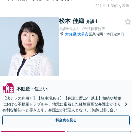
32件中 1-30件を表示
松本 佳織
弁護士
弁護士法人リブラ法律事務所
大分県
大分市
営業時間：本日定休日
|
不動産・住まい
【法テラス利用可】【駐車場あり】【弁護士歴15年以上】相続や離婚
における不動産トラブルを、地元に密着した経験豊富な弁護士がより
有利な解決へと導きます。弁護士が代理人となり、冷静に話し合いを
進めてまいります。ぜひ一度ご相談ください【完全個室】
料金表を見る