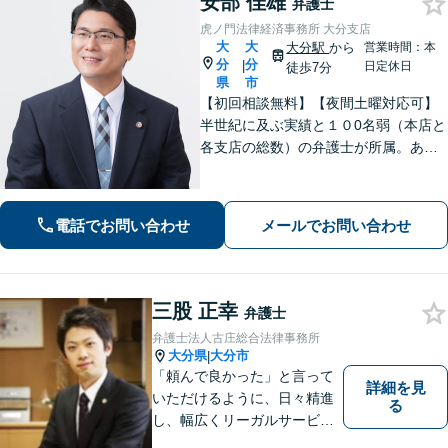
安部 佳雄
弁護士
虎ノ門法律経済事務所 大分支店
大
大
大分駅
から
営業時間：本
分
分
|
日定休日
徒歩7分
県
市
【初回相談無料】【夜間土曜対応可】
半世紀に及ぶ実績と１０0名弱（本店と
各支店の総数）の弁護士が所属。あな
たのお悩みに真摯に向き合い、遺産相
続、離婚男女問題、刑事事件、企業法
務等に、的確に対処できる弁護士が迅
電話でお問い合わせ
メールでお問い合わせ
速な解決を目指します。
三股 正幸
弁護士
弁護士法人古庄総合法律事務所
大分県
大分市
|
「頼んで良かった」と言って
詳細を見
いただけるように、日々精進
る
し、幅広くリーガルサービス
をご提供していきます。