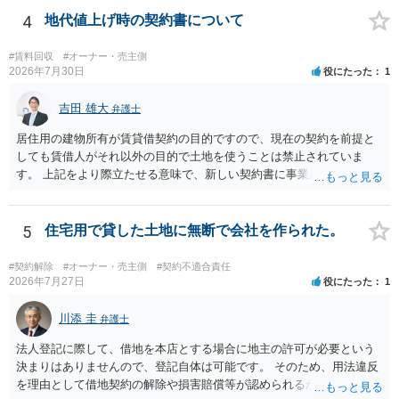
棄には該当しないため、犯罪になるわけではありません。しかし、建
4
地代値上げ時の契約書について
物の所有者は質問者様であっても、土地の所有権はあくまで地主にあ
ります。そのため、地主に無断でお骨を埋める行為は、他人の所有権
#賃料回収
#オーナー・売主側
を侵害する行為や、借地人としての善管注意義務違反とみなされる可
2026年7月30日
役にたった
1
能性が高いのが私見です。 どうしてもお近くで供養されたい場合は、
事前に地主へ相談して許可を得るか、土地に直接埋めずに大きめの鉢
吉田 雄大
弁護士
植え等で供養する「プランター葬」や、ペット霊園等への納骨を検討
居住用の建物所有が賃貸借契約の目的ですので、現在の契約を前提と
されるのが確実かと思います。
しても賃借人がそれ以外の目的で土地を使うことは禁止されていま
す。 上記をより際立たせる意味で、新しい契約書に事業用として用い
ることを禁止する旨を明記することは理に適ったものです。 契約締結
交渉である以上賃借人が拒んだ場合には入りませんが、提案するのは
良い方法と思います。
5
住宅用で貸した土地に無断で会社を作られた。
#契約解除
#オーナー・売主側
#契約不適合責任
2026年7月27日
役にたった
1
川添 圭
弁護士
法人登記に際して、借地を本店とする場合に地主の許可が必要という
決まりはありませんので、登記自体は可能です。 そのため、用法違反
を理由として借地契約の解除や損害賠償等が認められるかどうかが問