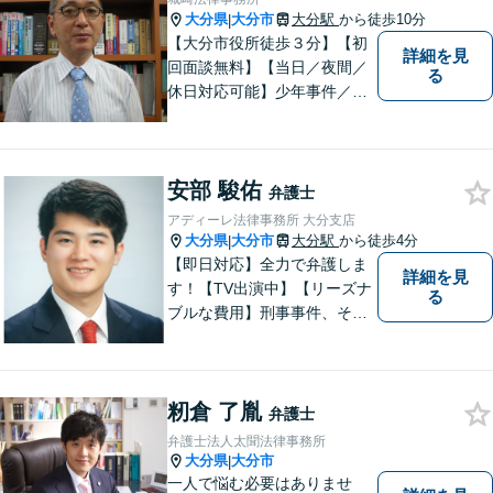
大分県
大分市
大分駅
から徒歩10分
|
【大分市役所徒歩３分】【初
詳細を見
回面談無料】【当日／夜間／
る
休日対応可能】少年事件／家
事事件／労働事件を中心に、
幅広い法律トラブルに対応し
ています。全ての人に法的サ
安部 駿佑
ービスを受けられるべく、社
弁護士
会正義の実現のために最善を
アディーレ法律事務所 大分支店
尽くします。
大分県
大分市
大分駅
から徒歩4分
|
【即日対応】全力で弁護しま
詳細を見
す！【TV出演中】【リーズナ
る
ブルな費用】刑事事件、その
他各種悩みを誠心誠意サポー
ト！お気軽にご相談くださ
い！ 【夜間休日対応可】【大
籾倉 了胤
分駅４分】
弁護士
弁護士法人太聞法律事務所
大分県
大分市
|
一人で悩む必要はありませ