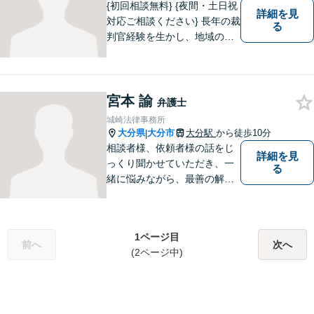
{初回相談無料} {夜間・土日祝
詳細を見
対応ご相談ください} 長年の裁
る
判官経験を生かし、地域の皆
様が抱える様々なお悩みを解
決します。
宮本 諭
弁護士
城崎法律事務所
大分県
大分市
大分駅
から徒歩10分
|
相談者様、依頼者様の話をじ
詳細を見
っくり聞かせていただき、一
る
緒に悩みながら、最善の解決
策をご提案させていただきま
す。まずは、お話を聞かせて
ください。
1ページ目
前へ
次へ
(2ページ中)