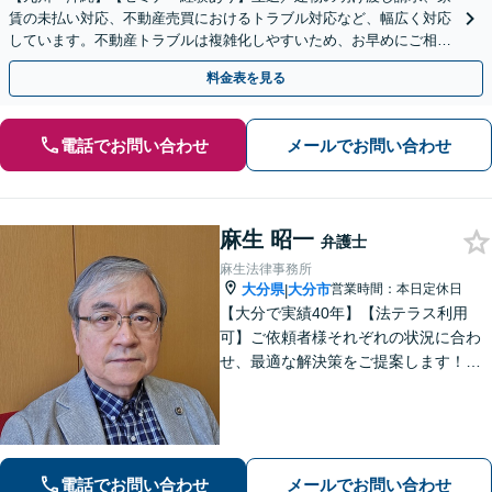
賃の未払い対応、不動産売買におけるトラブル対応など、幅広く対応
しています。不動産トラブルは複雑化しやすいため、お早めにご相談
ください。【休日・夜間面談可】
料金表を見る
電話でお問い合わせ
メールでお問い合わせ
麻生 昭一
弁護士
麻生法律事務所
大分県
大分市
営業時間：本日定休日
|
【大分で実績40年】【法テラス利用
可】ご依頼者様それぞれの状況に合わ
せ、最適な解決策をご提案します！緊
急のご相談にも迅速に対応いたしま
す。一つひとつの問題に丁寧に向き合
い、解決までしっかりサポートしま
す。どうぞお気軽にお話しください。
【休日面談可】
電話でお問い合わせ
メールでお問い合わせ