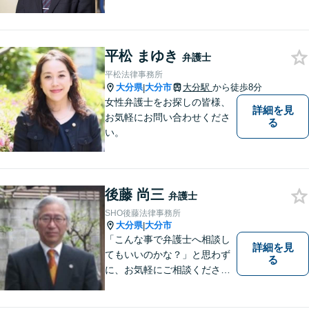
婚・不動産・建築問題に注力
しています。是非一度ご相談
ください。
平松 まゆき
弁護士
平松法律事務所
大分県
大分市
大分駅
から徒歩8分
|
女性弁護士をお探しの皆様、
詳細を見
お気軽にお問い合わせくださ
る
い。
後藤 尚三
弁護士
SHO後藤法律事務所
大分県
大分市
|
「こんな事で弁護士へ相談し
詳細を見
てもいいのかな？」と思わず
る
に、お気軽にご相談くださ
い。