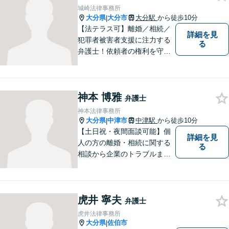
域密着型の事務所】【初回相
城崎法律事務所
談無料】
大分県
大分市
大分駅
から徒歩10分
|
【法テラス可】離婚／相続／
詳細を見
犯罪者被害者支援に注力する
る
弁護士！依頼者の権利を守
り、明るいへと導けるよう全
力バックアップいたします。
【駐車場あり】
神本 博雅
弁護士
神本法律事務所
大分県
中津市
中津駅
から徒歩10分
|
【土日祝・夜間面談可能】個
詳細を見
人の方の離婚・相続に関する
る
相談から企業のトラブルまで
幅広くご相談頂いておりま
す。まずはお気軽にお問合せ
ください。
虎井 寧夫
弁護士
虎井法律事務所
大分県
佐伯市
|