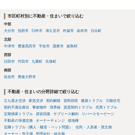
する、という話になるわけでもないように思います。 そのため、現
状、解体費用を負担することが明確な案件ではないため、まずは相手
に請求の根拠（なぜ当方が平屋の解体費用を負担しなければならない
市区町村別に不動産・住まいで絞り込む
のか）を確認されてみてはいかがでしょうか。
中部
大分市
別府市
臼杵市
津久見市
杵築市
由布市
日出町
北部
中津市
豊後高田市
宇佐市
国東市
姫島村
西部
日田市
竹田市
九重町
玖珠町
南部
佐伯市
豊後大野市
不動産・住まいの分野詳細で絞り込む
立ち退き交渉
家賃交渉
契約解除
賃料回収
建築トラブル
欠陥住宅
契約不適合責任
事故物件
境界線
賃貸契約トラブル
売買トラブル
定期借家トラブル
原状回復
サブリース解約
リバースモーゲージ
不動産の等価交換
オーナーチェンジ
借地権
近隣トラブル（隣人・騒音・ペット問題）
住民・入居者・買主側
オーナー・売主側
管理会社・組合側