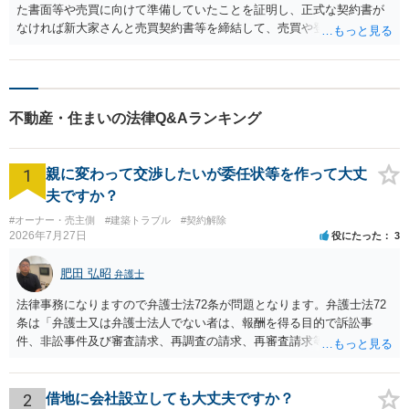
た書面等や売買に向けて準備していたことを証明し、正式な契約書が
なければ新大家さんと売買契約書等を締結して、売買や登記手続きを
進めることになるかと思いますが、旧大家さんは知人ということで、
証拠が乏しいと難しいかもしれません。 一方建物の賃貸借について
は、旧大家さんとの間で、長年賃料を支払ってその建物に居住してい
た事実があれば、旧大家さんとの賃貸借契約の成立は認められる可能
不動産・住まいの法律Q&Aランキング
性があります。その場合は、新大家さんが相続人であれば貸主として
の契約上の地位を承継するのが原則なので、新大家さんに賃料を支払
うことで、建物に住み続けることは可能になります。賃料が相場より
1
親に変わって交渉したいが委任状等を作って大丈
安いなどの事情があったら、今後契約条件の見直しはあるかもしれま
せんが、建物を借りて住む以上賃料の支払いは必要ですので、ひとま
夫ですか？
ずは従来の賃料を新大家さんに支払いましょう。
#オーナー・売主側
#建築トラブル
#契約解除
2026年7月27日
役にたった
3
肥田 弘昭
弁護士
法律事務になりますので弁護士法72条が問題となります。弁護士法72
条は「弁護士又は弁護士法人でない者は、報酬を得る目的で訴訟事
件、非訟事件及び審査請求、再調査の請求、再審査請求等行政庁に対
する不服申立事件その他一般の法律事件に関して鑑定、代理、仲裁若
しくは和解その他の法律事務を取り扱い、又はこれらの周旋をするこ
とを業とすることができない。ただし、この法律又は他の法律に別段
2
借地に会社設立しても大丈夫ですか？