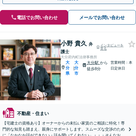
電話でお問い合わせ
メールでお問い合わせ
小野 貴久
弁
インタビューを
見る
護士
大分府内町法律事務所
大
大
大分駅
から
営業時間：本
分
分
|
日定休日
徒歩8分
県
市
不動産・住まい
【宅建士の資格あり】オーナーからの未払い家賃のご相談に特化！専
門的な知見も踏まえ、親身にサポートします。スムーズな交渉のため
に「なかなか話ができない・話を聞いてくれない」・・・そんなお悩