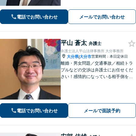
い雰囲気作り・わかりやすい説明を心
がけております。【感謝の声も多数】
電話でお問い合わせ
メールでお問い合わせ
平山 蒼太
弁護士
弁護士法人平山法律事務所 大分事務所
大分県
大分市
営業時間：本日定休日
|
離婚・男女問題／交通事故／相続トラ
ブルなどの交渉は弁護士にお任せくだ
さい！感情的になっている相手側を冷
静にさせ、落ち着いた解決へと導きま
す。【ビデオ面談可】どのような些細
なお悩みでもご相談ください。丁寧に
ヒアリングします。
電話でお問い合わせ
メールで面談予約