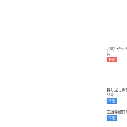
お問い合わ
容
必須
折り返し希
間帯
任意
面談希望日
任意