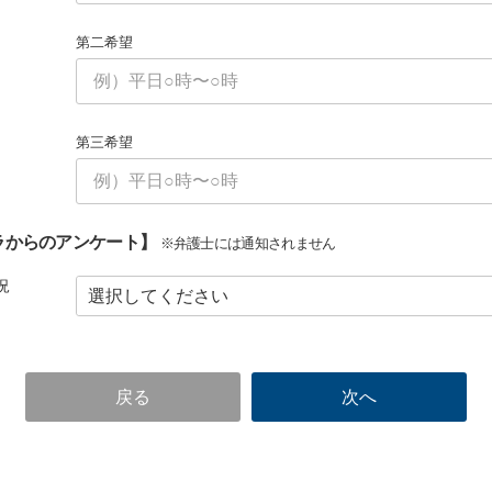
第二希望
第三希望
ラからのアンケート】
※弁護士には通知されません
況