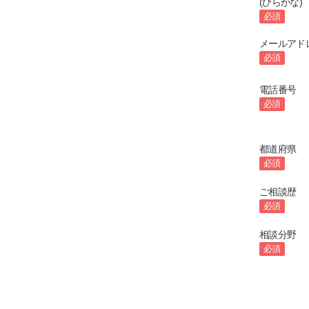
(ひらがな)
必須
メールアド
必須
電話番号
必須
都道府県
必須
ご相談歴
必須
相談分野
必須