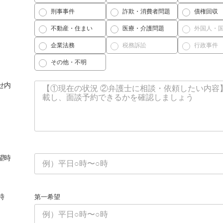
刑事事件
詐欺・消費者問題
債権回収
不動産・住まい
医療・介護問題
外国人・
企業法務
税務訴訟
行政事件
その他・不明
せ内
望時
時
第一希望