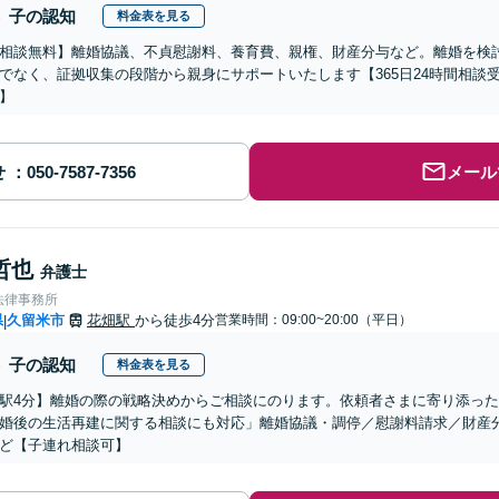
子の認知
料金表を見る
相談無料】離婚協議、不貞慰謝料、養育費、親権、財産分与など。離婚を検
でなく、証拠収集の段階から親身にサポートいたします【365日24時間相談
】
せ
メール
哲也
弁護士
法律事務所
県
久留米市
花畑駅
から徒歩4分
営業時間：09:00~20:00（平日）
|
子の認知
料金表を見る
駅4分】離婚の際の戦略決めからご相談にのります。依頼者さまに寄り添っ
婚後の生活再建に関する相談にも対応」離婚協議・調停／慰謝料請求／財産
ど【子連れ相談可】