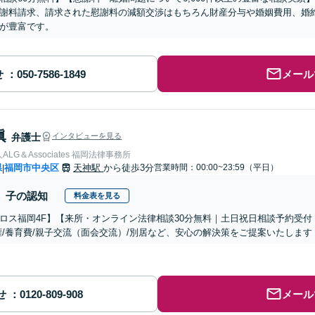
謝料請求、請求された慰謝料の減額交渉はもちろん財産分与や婚姻費用、婚
が豊富です。
せ
メール
眞
弁護士
インタビューを見る
LG＆Associates 福岡法律事務所
県
福岡市中央区
天神駅
から徒歩3分
営業時間：00:00~23:59（平日）
|
子の認知
料金表を見る
ロス福岡4F】【来所・オンライン法律相談30分無料｜土日祝日相談予約受付
権/養育費/親子交流（面会交流）/別居など、安心の解決策をご提案いたします
せ
メール