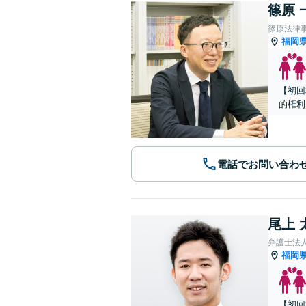
篠原 
篠原法律
福岡
【初回
的権利
電話でお問い合わ
尾上 
弁護士法
福岡
【初回