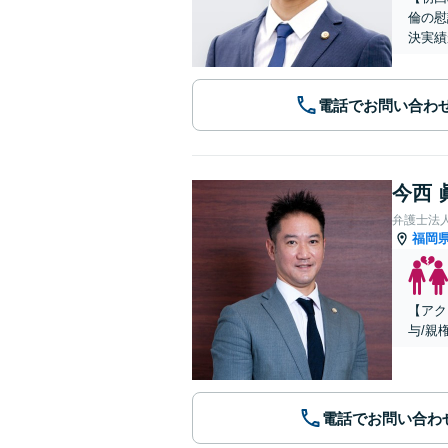
倫の慰
決実績
電話でお問い合わ
今西 
弁護士法人A
福岡
【アク
与/親
電話でお問い合わ