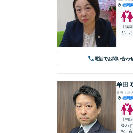
福岡
【福岡
ど。お
電話でお問い合わ
牟田 
弁護士法
福岡
【初回
疑わず
祝・夜