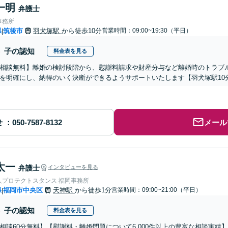
一明
弁護士
事務所
県
筑後市
羽犬塚駅
から徒歩10分
営業時間：09:00~19:30（平日）
|
子の認知
料金表を見る
相談無料】離婚の検討段階から、慰謝料請求や財産分与など離婚時のトラブ
を明確にし、納得のいく決断ができるようサポートいたします【羽犬塚駅10
せ
メール
太一
弁護士
インタビューを見る
人プロテクトスタンス 福岡事務所
県
福岡市中央区
天神駅
から徒歩1分
営業時間：09:00~21:00（平日）
|
子の認知
料金表を見る
相談60分無料】【慰謝料・離婚問題について6,000件以上の豊富な相談実