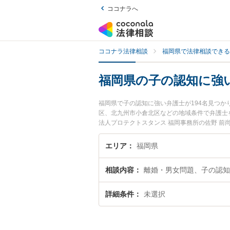
ココナラへ
ココナラ法律相談
福岡県で法律相談できる
福岡県の子の認知に強
福岡県で子の認知に強い弁護士が194名見つ
区、北九州市小倉北区などの地域条件で弁護士
法人プロテクトスタンス 福岡事務所の佐野 前
どが注目されています。『福岡県で土日や夜間
い』『初回相談無料で子の認知を法律相談でき
エリア
福岡県
相談内容
離婚・男女問題、子の認知
詳細条件
未選択