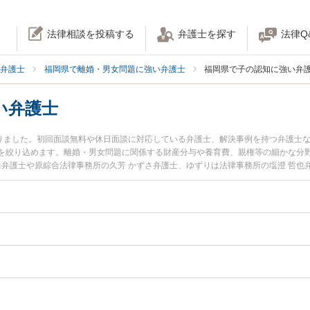
法律相談を投稿する
弁護士を探す
法律Q
弁護士
福岡県で離婚・男女問題に強い弁護士
福岡県で子の認知に強い弁
い弁護士
かりました。初回面談無料や休日面談に対応している弁護士、解決事例を持つ弁護士
を絞り込めます。離婚・男女問題に関係する財産分与や養育費、親権等の細かな分
尚弁護士や原綜合法律事務所の久芳 かずさ弁護士、ゆずりは法律事務所の塩澄 哲
に発生した子の認知のトラブルを今すぐに弁護士に相談したい』『子の認知のトラ
る福岡県内の弁護士に相談予約したい』などでお困りの相談者さんにおすすめです