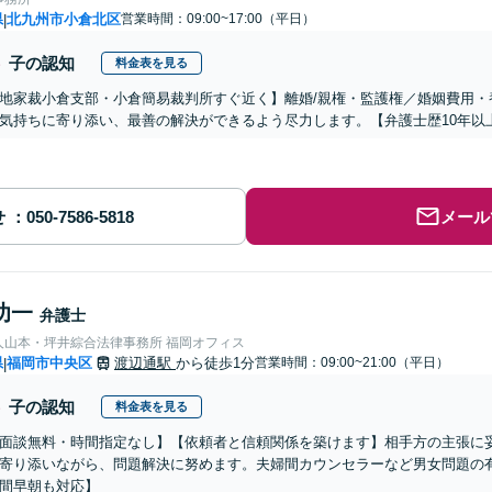
県
北九州市小倉北区
営業時間：09:00~17:00（平日）
|
子の認知
料金表を見る
地家裁小倉支部・小倉簡易裁判所すぐ近く】離婚/親権・監護権／婚姻費用・
気持ちに寄り添い、最善の解決ができるよう尽力します。【弁護士歴10年以
せ
メール
功一
弁護士
人山本・坪井綜合法律事務所 福岡オフィス
県
福岡市中央区
渡辺通駅
から徒歩1分
営業時間：09:00~21:00（平日）
|
子の認知
料金表を見る
面談無料・時間指定なし】【依頼者と信頼関係を築けます】相手方の主張に
寄り添いながら、問題解決に努めます。夫婦間カウンセラーなど男女問題の
間早朝も対応】