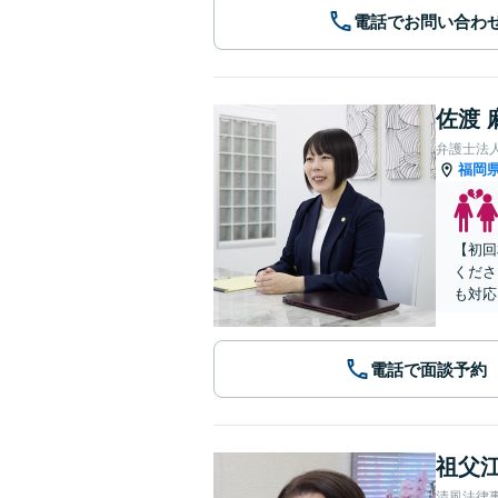
電話でお問い合わ
佐渡 
弁護士法
福岡
【初回
くださ
も対応
電話で面談予約
祖父江
清風法律