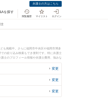
弁護士の方はこちら
&Aを探す
閲覧履歴
マイリスト
ログイン
護士
なども掲載中。さらに福岡市中央区や福岡市博多
野での絞り込み検索もでき便利です。特に弁護士
也弁護士のプロフィール情報や弁護士費用、強みな
ブル解決の実績豊富な近くの弁護士を検索した
。
変更
変更
変更