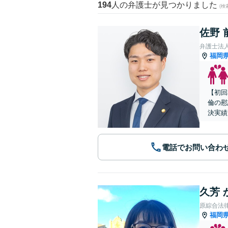
194
人の弁護士が見つかりました
(
佐野 
弁護士法
福岡
【初回
倫の慰
決実績
電話でお問い合わ
久芳 
原綜合法
福岡