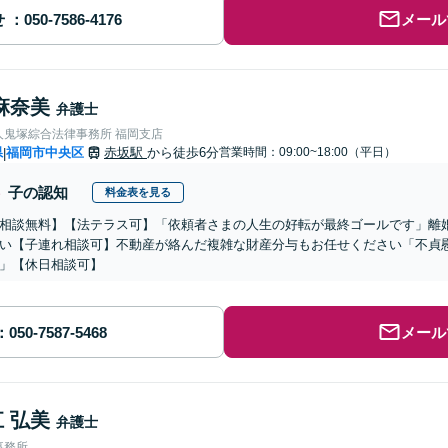
せ
メール
麻奈美
弁護士
人鬼塚綜合法律事務所 福岡支店
県
福岡市中央区
赤坂駅
から徒歩6分
営業時間：09:00~18:00（平日）
|
子の認知
料金表を見る
相談無料】【法テラス可】「依頼者さまの人生の好転が最終ゴールです」離
い【子連れ相談可】不動産が絡んだ複雑な財産分与もお任せください「不貞
」【休日相談可】
メール
 弘美
弁護士
事務所