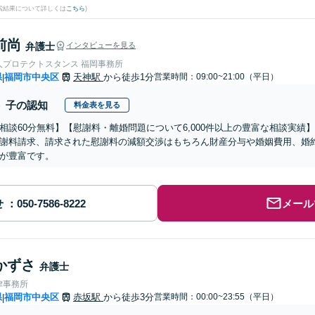
検索結果について詳しくは
こちら
)
前尚
弁護士
インタビューを見る
人プロテクトスタンス 福岡事務所
県
福岡市中央区
天神駅
から徒歩1分
営業時間：09:00~21:00（平日）
|
子の認知
料金表を見る
相談60分無料】【慰謝料・離婚問題について6,000件以上の豊富な相談実
謝料請求、請求された慰謝料の減額交渉はもちろん財産分与や婚姻費用、婚
が豊富です。
せ
メール
かずさ
弁護士
律事務所
県
福岡市中央区
赤坂駅
から徒歩3分
営業時間：00:00~23:55（平日）
|