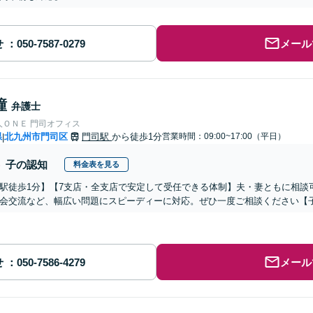
せ
メール
瞳
弁護士
人ＯＮＥ 門司オフィス
県
北九州市門司区
門司駅
から徒歩1分
営業時間：09:00~17:00（平日）
|
子の認知
料金表を見る
駅徒歩1分】【7支店・全支店で安定して受任できる体制】夫・妻ともに相談
会交流など、幅広い問題にスピーディーに対応。ぜひ一度ご相談ください【
せ
メール