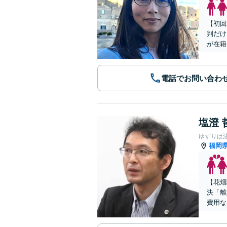
【初回
判だけ
が在籍
電話でお問い合わ
塩澄 
ゆずりは
福岡
【花畑
決「離
費用な