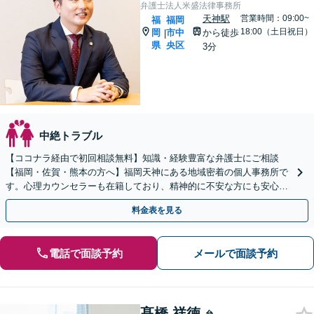
弁護士法人米盛法律事務所
天神駅
営業時間：09:00~
福
福岡
18:00（土日祝日）
岡
市中
から徒歩
|
県
央区
3分
中絶トラブル
【ココナラ経由で初回相談無料】知識・経験豊富な弁護士にご相談
【福岡・佐賀・熊本の方へ】福岡天神にある地域密着の個人事務所で
す。心理カウンセラーも在籍しており、精神的に不安な方にも安心し
てご相談頂けます【忙しい方は事前予約で夜間休日対応可能】
料金表を見る
電話で面談予約
メールで面談予約
髙橋 祥徳