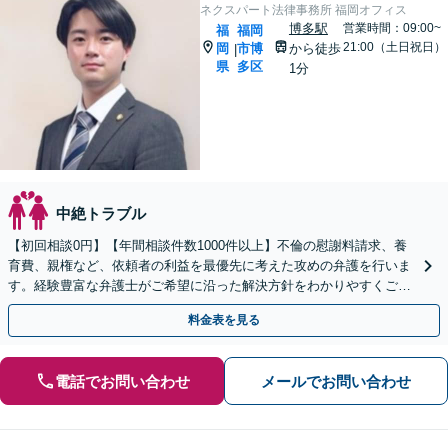
ネクスパート法律事務所 福岡オフィス
博多駅
営業時間：09:00~
福
福岡
21:00（土日祝日）
岡
市博
から徒歩
|
県
多区
1分
中絶トラブル
【初回相談0円】【年間相談件数1000件以上】不倫の慰謝料請求、養
育費、親権など、依頼者の利益を最優先に考えた攻めの弁護を行いま
す。経験豊富な弁護士がご希望に沿った解決方針をわかりやすくご提
案します。お気軽にお問合せ下さい。
料金表を見る
電話でお問い合わせ
メールでお問い合わせ