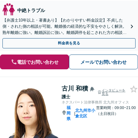
中絶トラブル
【弁護士10年以上・著書あり】【わかりやすい料金設定】不貞した
側・された側の相談が可能。離婚後の経済的な不安をやさしく解決。
熟年離婚に強い。離婚訴訟に強い。離婚調停を起こされた方の相談に
も対応しています。
料金表を見る
電話でお問い合わせ
メールでお問い合わせ
古川 和積
弁
インタビューを
見る
護士
ネクスパート法律事務所 北九州オフィス
福
営業時間：09:00~21:00
北九州市小
岡
|
（土日祝日）
倉北区
県