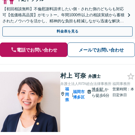
【初回相談無料】不倫慰謝料請求したい側・された側のどちらも対応
可【低価格高品質】がモットー。年間1000件以上の相談実績から蓄積
されたノウハウを活かし、精神的な負担も軽減しながら迅速な解決を
目指します。【休日・夜間相談あり】【ビデオ面談可】
料金表を見る
電話でお問い合わせ
メールでお問い合わせ
村上 可奈
弁護士
弁護士法人RITA総合法律事務所 福岡事務所
福
博多駅
か
営業時間：本
福岡市
岡
|
日定休日
ら徒歩6分
博多区
県