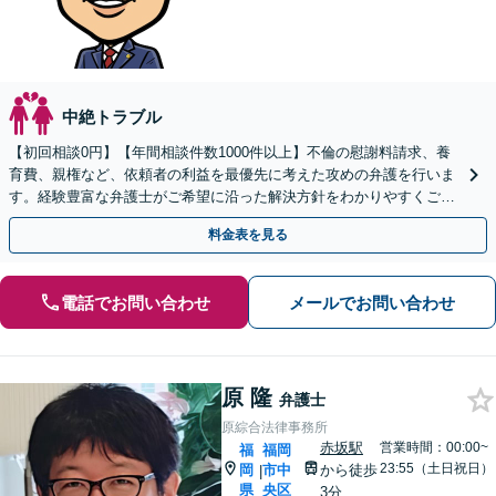
中絶トラブル
【初回相談0円】【年間相談件数1000件以上】不倫の慰謝料請求、養
育費、親権など、依頼者の利益を最優先に考えた攻めの弁護を行いま
す。経験豊富な弁護士がご希望に沿った解決方針をわかりやすくご提
案します。お気軽にお問合せ下さい。
料金表を見る
電話でお問い合わせ
メールでお問い合わせ
原 隆
弁護士
原綜合法律事務所
赤坂駅
営業時間：00:00~
福
福岡
23:55（土日祝日）
岡
市中
から徒歩
|
県
央区
3分