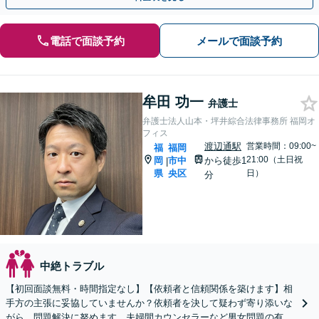
電話で面談予約
メールで面談予約
牟田 功一
弁護士
弁護士法人山本・坪井綜合法律事務所 福岡オ
フィス
渡辺通駅
営業時間：09:00~
福
福岡
21:00（土日祝
岡
市中
から徒歩1
|
県
央区
日）
分
中絶トラブル
【初回面談無料・時間指定なし】【依頼者と信頼関係を築けます】相
手方の主張に妥協していませんか？依頼者を決して疑わず寄り添いな
がら、問題解決に努めます。夫婦間カウンセラーなど男女問題の有資