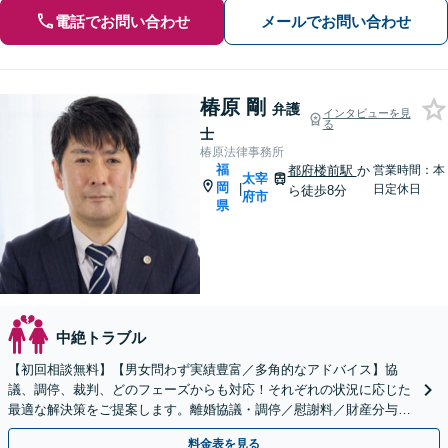
電話でお問い合わせ
メールでお問い合わせ
椿原 剛
弁護
インタビューを見
る
士
椿原法律事務所
福
都府楼前駅
か
営業時間：本
太宰
岡
|
日定休日
ら徒歩8分
府市
県
中絶トラブル
【初回相談無料】【男女問わず実績豊富／多角的なアドバイス】協
議、調停、裁判、どのフェーズからも対応！それぞれの状況に応じた
最適な解決策をご提案します。離婚協議・調停／慰謝料／財産分与／
親権・養育費・面会交流／婚姻費用【休日・夜間相談可】
料金表を見る