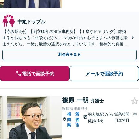
中絶トラブル
【赤坂駅3分】【創立60年の法律事務所】【丁寧なヒアリング】離婚
するか悩む方もご相談ください。今後の生活やお子さまへの影響も踏
まえながら、一緒に最善の選択を考えてまいります。精神的な負担を
少しでも軽くできるよう、常に味方として寄り添います。
料金表を見る
電話で面談予約
メールで面談予約
篠原 一明
弁護士
篠原法律事務所
福
筑
羽犬塚駅
から
営業時間：本
岡
後
|
日定休日
徒歩10分
県
市