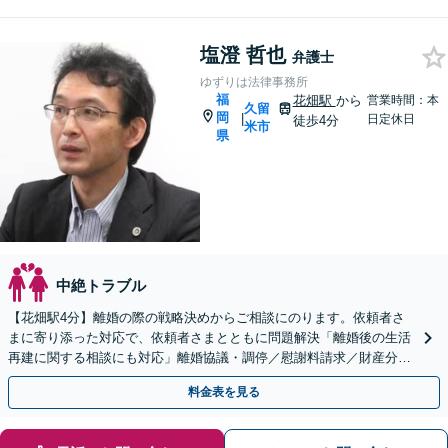
塩澄 哲也
弁護士
ゆずりは法律事務所
福
花畑駅
から
営業時間：本
久留
岡
|
日定休日
徒歩4分
米市
県
中絶トラブル
【花畑駅4分】離婚の際の戦略決めからご相談にのります。依頼者さ
まに寄り添った対応で、依頼者さまとともに問題解決「離婚後の生活
再建に関する相談にも対応」離婚協議・調停／慰謝料請求／財産分与
／親権・養育費・面会交流／婚姻費用など【子連れ相談可】
料金表を見る