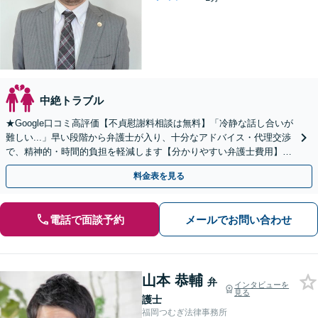
中絶トラブル
★Google口コミ高評価【不貞慰謝料相談は無料】「冷静な話し合いが
難しい...」早い段階から弁護士が入り、十分なアドバイス・代理交渉
で、精神的・時間的負担を軽減します【分かりやすい弁護士費用】
【経験と資料に基づく丁寧なご説明】納得を大切に
料金表を見る
電話で面談予約
メールでお問い合わせ
山本 恭輔
弁
インタビューを
見る
護士
福岡つむぎ法律事務所