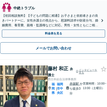
中絶トラブル
【初回相談無料】【子どもの問題に精通】お子さまと依頼者さまの良
きパートナーに。女性弁護士の視点から、慰謝料請求や財産分与、婚
姻費用、養育費、親権・監護権などに対応。男性・女性ともにご相談
を！【子連れ相談可】【博多駅6分】
料金表を見る
メールでお問い合わせ
藤村 和正
弁
インタビューを
見る
護士
西日本綜合法律事務所
赤坂駅
か
営業時間：10:00~
福
福岡
13:00（土曜日）
岡
市中
ら徒歩3
|
県
央区
分