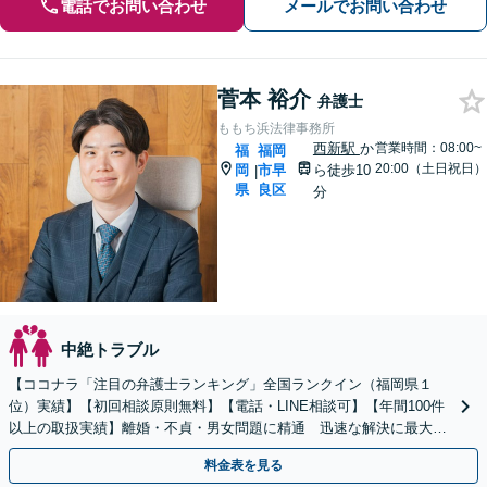
電話でお問い合わせ
メールでお問い合わせ
菅本 裕介
弁護士
ももち浜法律事務所
西新駅
か
営業時間：08:00~
福
福岡
20:00（土日祝日）
岡
市早
ら徒歩10
|
県
良区
分
中絶トラブル
【ココナラ「注目の弁護士ランキング」全国ランクイン（福岡県１
位）実績】【初回相談原則無料】【電話・LINE相談可】【年間100件
以上の取扱実績】離婚・不貞・男女問題に精通 迅速な解決に最大限
尽力します【全国対応可】 【国際離婚取扱経験】
料金表を見る