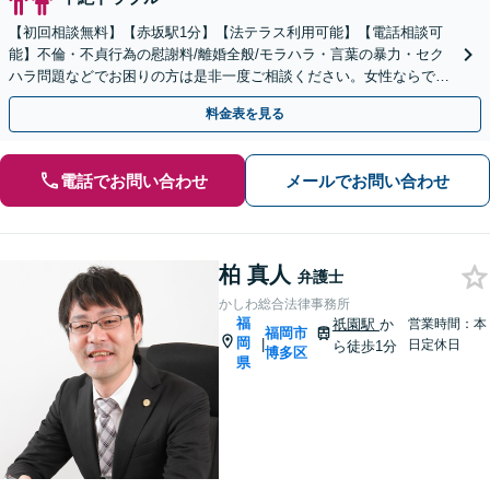
【初回相談無料】【赤坂駅1分】【法テラス利用可能】【電話相談可
能】不倫・不貞行為の慰謝料/離婚全般/モラハラ・言葉の暴力・セク
ハラ問題などでお困りの方は是非一度ご相談ください。女性ならでは
の感性を活かしつつ、法的解決を計ります。
料金表を見る
電話でお問い合わせ
メールでお問い合わせ
柏 真人
弁護士
かしわ総合法律事務所
福
祇園駅
か
営業時間：本
福岡市
岡
|
日定休日
ら徒歩1分
博多区
県