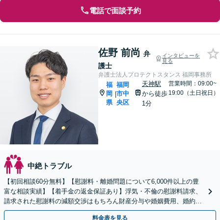
電話で面談予約
佐野 前尚
弁
インタビューを
見る
護士
弁護士法人プロテクトスタンス 福岡事務所
天神駅
営業時間：09:00~
福
福岡
19:00（土日祝日）
岡
市中
から徒歩
|
県
央区
1分
中絶トラブル
【初回相談60分無料】【慰謝料・離婚問題について6,000件以上の豊
富な相談実績】【着手金の返金保証あり】浮気・不倫の慰謝料請求、
請求された慰謝料の減額交渉はもちろん財産分与や婚姻費用、婚約破
棄など様々な離婚・男女問題の解決実績が豊富です。
料金表を見る