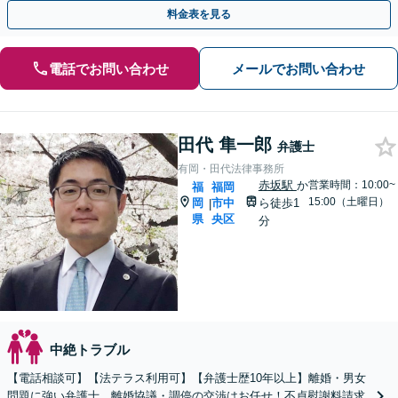
します。一人で悩まずご相談を。【天神駅徒歩5分】
料金表を見る
電話でお問い合わせ
メールでお問い合わせ
田代 隼一郎
弁護士
有岡・田代法律事務所
赤坂駅
か
営業時間：10:00~
福
福岡
15:00（土曜日）
岡
市中
ら徒歩1
|
県
央区
分
中絶トラブル
【電話相談可】【法テラス利用可】【弁護士歴10年以上】離婚・男女
問題に強い弁護士。離婚協議・調停の交渉はお任せ！不貞慰謝料請求