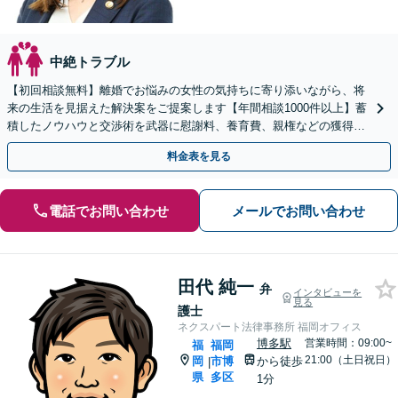
中絶トラブル
【初回相談無料】離婚でお悩みの女性の気持ちに寄り添いながら、将
来の生活を見据えた解決案をご提案します【年間相談1000件以上】蓄
積したノウハウと交渉術を武器に慰謝料、養育費、親権などの獲得を
目指します【夜間・休日面談OK】
料金表を見る
電話でお問い合わせ
メールでお問い合わせ
田代 純一
弁
インタビューを
見る
護士
ネクスパート法律事務所 福岡オフィス
博多駅
営業時間：09:00~
福
福岡
21:00（土日祝日）
岡
市博
から徒歩
|
県
多区
1分