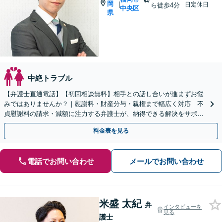
岡
|
日定休日
ら徒歩4分
中央区
県
中絶トラブル
【弁護士直通電話】【初回相談無料】相手との話し合いが進まずお悩
みではありませんか？｜慰謝料・財産分与・親権まで幅広く対応｜不
貞慰謝料の請求・減額に注力する弁護士が、納得できる解決をサポー
トします。【休日・夜間・WEB相談対応】【完全個室】
料金表を見る
電話でお問い合わせ
メールでお問い合わせ
米盛 太紀
弁
インタビューを
見る
護士