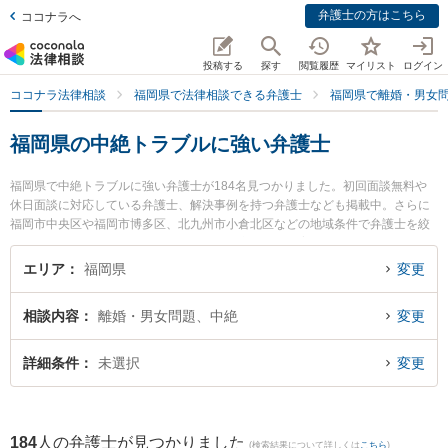
弁護士の方はこちら
ココナラへ
投稿する
探す
閲覧履歴
マイリスト
ログイン
ココナラ法律相談
福岡県で法律相談できる弁護士
福岡県で離婚・男女
福岡県の中絶トラブルに強い弁護士
福岡県で中絶トラブルに強い弁護士が184名見つかりました。初回面談無料や
休日面談に対応している弁護士、解決事例を持つ弁護士なども掲載中。さらに
福岡市中央区や福岡市博多区、北九州市小倉北区などの地域条件で弁護士を絞
り込めます。離婚・男女問題に関係する財産分与や養育費、親権等の細かな分
野での絞り込み検索もでき便利です。特に清風法律事務所の祖父江 弘美弁護士
エリア
福岡県
変更
や椿原法律事務所の椿原 剛弁護士、弁護士法人山本・坪井綜合法律事務所 福岡
オフィスの牟田 功一弁護士のプロフィール情報や弁護士費用、強みなどが注目
相談内容
離婚・男女問題、中絶
変更
されています。『福岡県で土日や夜間に発生した中絶トラブルのトラブルを今
すぐに弁護士に相談したい』『中絶トラブルのトラブル解決の実績豊富な近く
の弁護士を検索したい』『初回相談無料で中絶トラブルを法律相談できる福岡
詳細条件
未選択
変更
県内の弁護士に相談予約したい』などでお困りの相談者さんにおすすめです。
184
人の弁護士が見つかりました
(検索結果について詳しくは
こちら
)