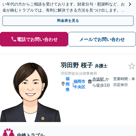
い年代の方からご相談を受けております。財産分与・慰謝料など、お
金が絡むトラブルでは、有利に解決できる方法を見つけ出します。ま
ずはお気軽にご相談ください【完全個室】
料金表を見る
電話でお問い合わせ
メールでお問い合わせ
羽田野 桜子
弁護士
羽田野総合法律事務所
福
赤坂駅
か
営業時間：本
福岡市
岡
|
日定休日
ら徒歩1分
中央区
県
中絶トラブル