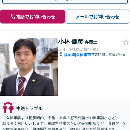
電話でお問い合わせ
メールでお問い合わせ
小林 健彦
弁護士
三宅・小林総合法律事務所
福岡県
久留米市
営業時間：本日定休日
|
中絶トラブル
【久留米駅より徒歩圏内】不倫・不貞の慰謝料請求や離婚請求など、
粘り強く対応いたします。慰謝料請求のための証拠収集など、具体的
な解決策を提示。親権問題や財産分与、離婚回避など問題解決まで責