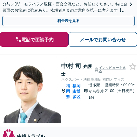
分与／DV・モラハラ／親権・面会交流など、お任せください。特に金
銭面のお悩みに強みあり。依頼者さまのご意向を第一に考えます【子
連れ相談】【休日相談可】【天神駅1分】
料金表を見る
電話で面談予約
メールでお問い合わせ
中村 司
弁護
インタビューを見
る
士
ネクスパート法律事務所 福岡オフィス
博多駅
営業時間：09:00~
福
福岡
21:00（土日祝日）
岡
市博
から徒歩
|
県
多区
1分
中絶トラブル