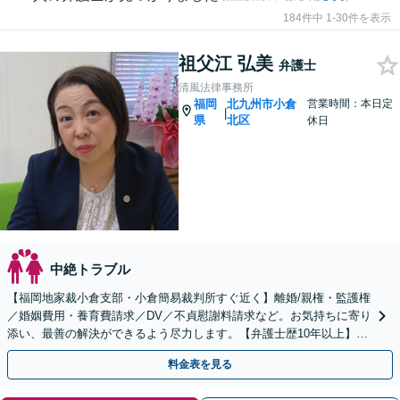
184件中 1-30件を表示
祖父江 弘美
弁護士
清風法律事務所
福岡
北九州市小倉
営業時間：本日定
|
県
北区
休日
中絶トラブル
【福岡地家裁小倉支部・小倉簡易裁判所すぐ近く】離婚/親権・監護権
／婚姻費用・養育費請求／DV／不貞慰謝料請求など。お気持ちに寄り
添い、最善の解決ができるよう尽力します。【弁護士歴10年以上】前
を向くお手伝いをいたします
料金表を見る