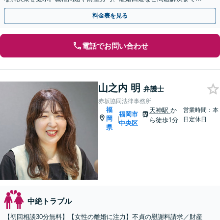
任をもって全力サポート。
料金表を見る
電話でお問い合わせ
山之内 明
弁護士
赤坂協同法律事務所
福
天神駅
か
営業時間：本
福岡市
岡
|
日定休日
ら徒歩1分
中央区
県
中絶トラブル
【初回相談30分無料】【女性の離婚に注力】不貞の慰謝料請求／財産