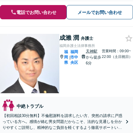
電話でお問い合わせ
メールでお問い合わせ
成瀨 潤
弁護士
福岡弁護士法律事務所
天神駅
営業時間：09:00~
福
福岡
22:00（土日祝日）
岡
市中
から徒歩
|
県
央区
6分
中絶トラブル
【初回相談30分無料】不倫慰謝料を請求したい方、突然の請求に戸惑
っている方へ。感情が絡む男女問題だからこそ、法的な見通しを分か
りやすくご説明し、精神的なご負担を軽くするよう徹底サポートいた