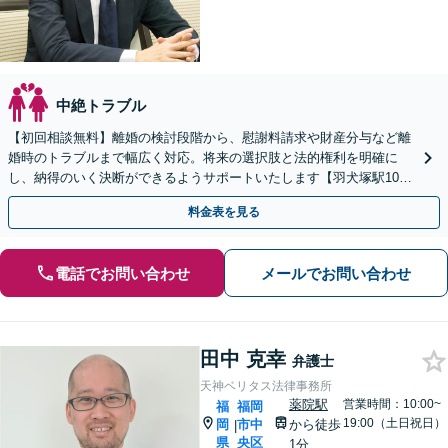
中絶トラブル
【初回相談無料】離婚の検討段階から、慰謝料請求や財産分与など離
婚時のトラブルまで幅広く対応。将来の選択肢と法的権利を明確に
し、納得のいく決断ができるようサポートいたします【羽犬塚駅10
分】【当日・休日・夜間相談OK】
料金表を見る
電話でお問い合わせ
メールでお問い合わせ
田中 克幸
弁護士
天神ベリタス法律事務所
薬院駅
営業時間：10:00~
福
福岡
19:00（土日祝日）
岡
市中
から徒歩
|
県
央区
1分