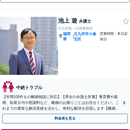
池上 遊
弁護士
北九州第一法律事務所
福岡
北九州市小倉
営業時間：本日定
|
県
北区
休日
中絶トラブル
【年間100件もの離婚相談に対応】【男女の弁護士所属】養育費や親
権、財産分与や慰謝料など、離婚のお困りごとはお任せください。こ
れまでの豊富な解決実績を活かし、有利な解決を目指します【離婚・
男女問題の初回相談無料】休日・夜間相談にも対応
料金表を見る