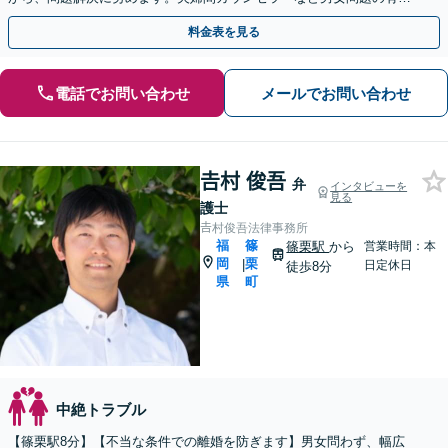
格者の弁護士も在籍中。【土日祝・夜間早朝も対応】
料金表を見る
電話でお問い合わせ
メールでお問い合わせ
𠮷村 俊吾
弁
インタビューを
見る
護士
𠮷村俊吾法律事務所
福
篠
篠栗駅
から
営業時間：本
岡
栗
|
日定休日
徒歩8分
県
町
中絶トラブル
【篠栗駅8分】【不当な条件での離婚を防ぎます】男女問わず、幅広