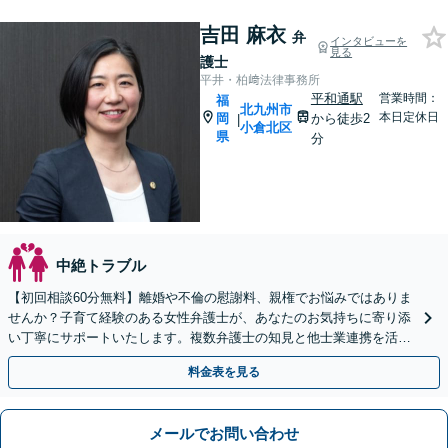
吉田 麻衣
弁
インタビューを
見る
護士
平井・柏﨑法律事務所
平和通駅
営業時間：
福
北九州市
本日定休日
岡
から徒歩2
|
小倉北区
県
分
中絶トラブル
【初回相談60分無料】離婚や不倫の慰謝料、親権でお悩みではありま
せんか？子育て経験のある女性弁護士が、あなたのお気持ちに寄り添
い丁寧にサポートいたします。複数弁護士の知見と他士業連携を活用
し、解決まで一貫して対応いたします。
料金表を見る
メールでお問い合わせ