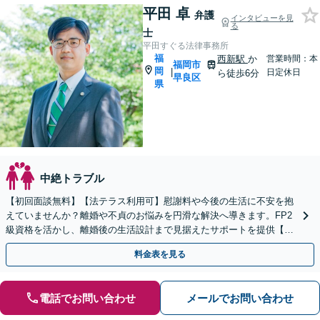
平田 卓
弁護
インタビューを見
る
士
平田すぐる法律事務所
福
西新駅
か
営業時間：本
福岡市
岡
|
日定休日
ら徒歩6分
早良区
県
中絶トラブル
【初回面談無料】【法テラス利用可】慰謝料や今後の生活に不安を抱
えていませんか？離婚や不貞のお悩みを円滑な解決へ導きます。FP2
級資格を活かし、離婚後の生活設計まで見据えたサポートを提供【キ
ッズスペースあり】【事前のご予約で休日・夜間も対応】
料金表を見る
電話でお問い合わせ
メールでお問い合わせ