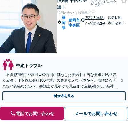
弁
インタビューを
見る
護士
福岡わかたけ法律事務所
福
薬院大通駅
営業時間：
福岡市
岡
|
本日定休日
から徒歩3分
中央区
県
中絶トラブル
【不貞慰謝料200万円→80万円に減額した実績】不当な要求に粘り強
く反論！【不貞慰謝料100件超】の豊富なノウハウから、感情に流さ
れない的確な交渉を。弁護士が最初から最後まで直接対応し、精神的
負担を軽減【休日・夜間相談可】
料金表を見る
電話でお問い合わせ
メールでお問い合わせ