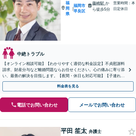
福
藤崎駅
か
営業時間：本
福岡市
岡
|
日定休日
ら徒歩5分
早良区
県
中絶トラブル
【オンライン相談可能】【わかりやすく適切な料金設定】不貞慰謝料
請求、財産分与など離婚問題ならお任せください。心の痛みに寄り添
い、最善の解決を目指します。【夜間・休日も対応可能】【子連れ相
談可能】【藤崎駅徒歩5分】【弁護士歴7年】
料金表を見る
電話でお問い合わせ
メールでお問い合わせ
平田 笙太
弁護士