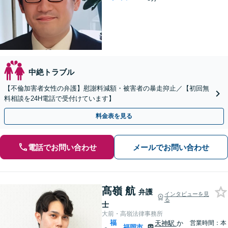
中絶トラブル
【不倫加害者女性の弁護】慰謝料減額・被害者の暴走抑止／【初回無
料相談を24H電話で受付けています】
料金表を見る
電話でお問い合わせ
メールでお問い合わせ
髙嶺 航
弁護
インタビューを見
る
士
大前・高嶺法律事務所
福
天神駅
か
営業時間：本
福岡市