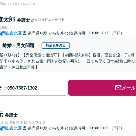
結果について詳しくは
こちら
)
遼太郎
弁護士
インタビューを見る
事務所
県
岡山市北区
県庁通り駅
から徒歩4分
営業時間：10:00~18:00（平日）
|
離婚・男女問題
料金表を見る
通り駅4分】【完全個室で相談可】【初回相談無料】親権／面会交流／子の
請求をする側／される側、両方の対応が可能。一日でも早く日常生活に戻れ
夜間・休日相談可能】
せ
メール
元
弁護士
スト法律事務所 岡山オフィス
県
岡山市北区
県庁通り駅
から徒歩7分
営業時間：09:30~21:00（平日）
|