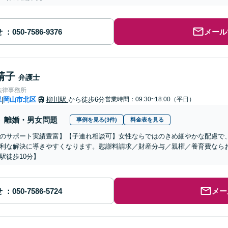
せ
メール
靖子
弁護士
法律事務所
県
岡山市北区
柳川駅
から徒歩6分
営業時間：09:30~18:00（平日）
|
離婚・男女問題
事例を見る(3件)
料金表を見る
のサポート実績豊富】【子連れ相談可】女性ならではのきめ細やかな配慮で
利な解決に導きやすくなります。慰謝料請求／財産分与／親権／養育費なら
駅徒歩10分】
せ
メー