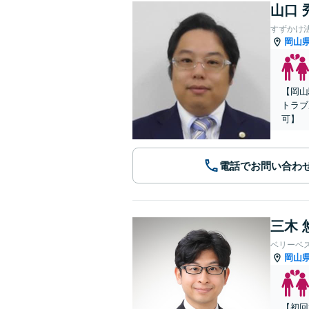
山口 
すずかけ
岡山
【岡山
トラブ
可】
電話でお問い合わ
三木 
ベリーベ
岡山
【初回