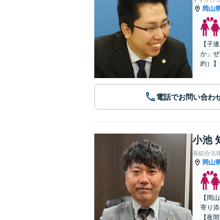
岡山
【子連
か」ぜ
約）】
電話でお問い合わ
小池 
葵綜合法
岡山
【岡山
寄り添
【夜間