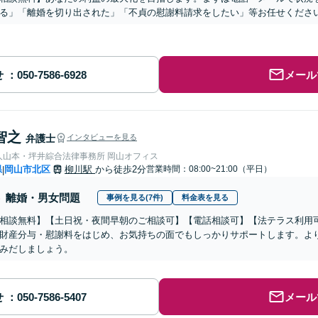
る」「離婚を切り出された」「不貞の慰謝料請求をしたい」等お任せくださ
せ
メール
智之
弁護士
インタビューを見る
人山本・坪井綜合法律事務所 岡山オフィス
県
岡山市北区
柳川駅
から徒歩2分
営業時間：08:00~21:00（平日）
|
離婚・男女問題
事例を見る(7件)
料金表を見る
相談無料】【土日祝・夜間早朝のご相談可】【電話相談可】【法テラス利用
財産分与・慰謝料をはじめ、お気持ちの面でもしっかりサポートします。よ
みだしましょう。
せ
メール