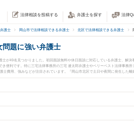
法律相談を投稿する
弁護士を探す
法律Q
弁護士
岡山市で法律相談できる弁護士
北区で法律相談できる弁護士
女問題に強い弁護士
護士が49名見つかりました。初回面談無料や休日面談に対応している弁護士、解決
でき便利です。特に三宅法律事務所の三宅 遼太郎弁護士やベリーベスト法律事務所 
弁護士費用、強みなどが注目されています。『岡山市北区で土日や夜間に発生した離
実績豊富な近くの弁護士を検索したい』『初回相談無料で離婚・男女問題を法律相
。