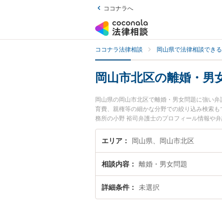
ココナラへ
ココナラ法律相談
岡山県で法律相談できる
岡山市北区の離婚・男
岡山県の岡山市北区で離婚・男女問題に強い弁
育費、親権等の細かな分野での絞り込み検索も
務所の小野 裕司弁護士のプロフィール情報や
談したい』『離婚・男女問題のトラブル解決の
い』などでお困りの相談者さんにおすすめです
エリア
岡山県、岡山市北区
相談内容
離婚・男女問題
詳細条件
未選択