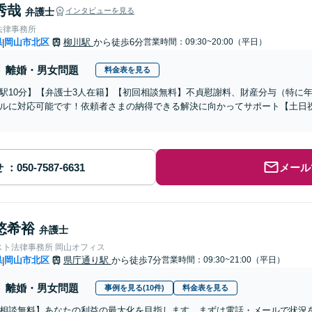
秀哉
弁護士
インタビューを見る
法律事務所
県
岡山市北区
柳川駅
から徒歩6分
営業時間：09:30~20:00（平日）
|
離婚・男女問題
料金表を見る
駅10分】【弁護士3人在籍】【初回相談無料】不貞慰謝料、財産分与（特に
ルに対応可能です！依頼者さまの納得できる解決に向かってサポート【土日
せ
メール
悠希裕
弁護士
スト法律事務所 岡山オフィス
県
岡山市北区
県庁通り駅
から徒歩7分
営業時間：09:30~21:00（平日）
|
離婚・男女問題
事例を見る(10件)
料金表を見る
相談無料】あなたの利益の最大化を目指します。まずは電話・メールで状況