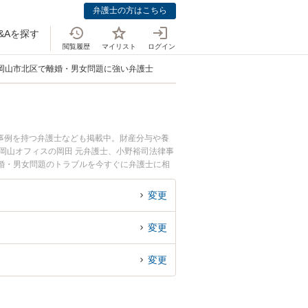
弁護士の方はこちら
&Aを探す
閲覧履歴
マイリスト
ログイン
岡山市北区で離婚・男女問題に強い弁護士
事例を持つ弁護士なども掲載中。財産分与や養
岡山オフィスの岡田 元弁護士、小野裕司法律事
婚・男女問題のトラブルを今すぐに弁護士に相
談できる岡山市北区内の弁護士に相談予約した
変更
変更
変更