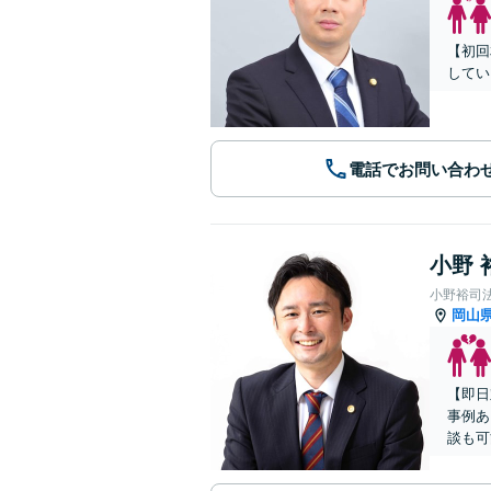
【初回
してい
電話でお問い合わ
小野 
小野裕司
岡山
【即日
事例あ
談も可