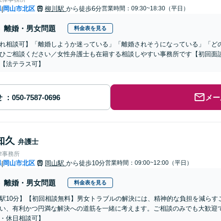
県
岡山市北区
柳川駅
から徒歩6分
営業時間：09:30~18:30（平日）
|
離婚・男女問題
料金表を見る
れ相談可】「離婚しようか迷っている」「離婚されそうになっている」「ど
ひご相談ください／女性弁護士も在籍する相談しやすい事務所です【初回面
【法テラス可】
せ
メー
知久
弁護士
律事務所
県
岡山市北区
岡山駅
から徒歩10分
営業時間：09:00~12:00（平日）
|
離婚・男女問題
料金表を見る
駅10分】【初回相談無料】男女トラブルの解決には、精神的な負担を減らす
い、有利かつ円満な解決への道筋を一緒に考えます。ご相談のみでも大歓迎
・休日相談可】