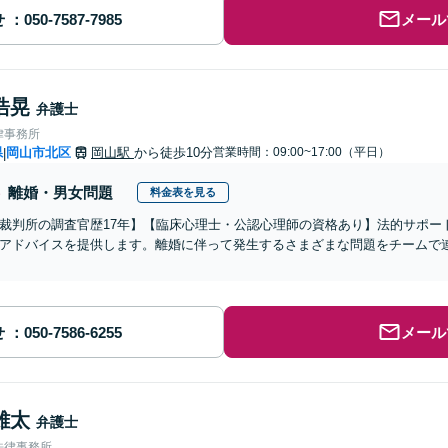
せ
メール
浩晃
弁護士
律事務所
県
岡山市北区
岡山駅
から徒歩10分
営業時間：09:00~17:00（平日）
|
離婚・男女問題
料金表を見る
裁判所の調査官歴17年】【臨床心理士・公認心理師の資格あり】法的サポー
アドバイスを提供します。離婚に伴って発生するさまざまな問題をチームで
せ
メール
雄太
弁護士
法律事務所