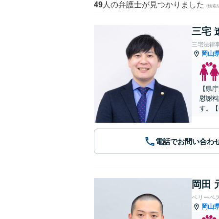
49
人の弁護士が見つかりました
(検索
三宅 
三宅法律
岡山
【県庁
慰謝料
す。【
電話でお問い合わ
岡田 
ベリーベ
岡山