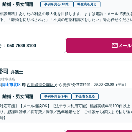
離婚・男女問題
事例を見る(10件)
料金表を見る
相談無料】あなたの利益の最大化を目指します。まずは電話・メールで状況
る」「離婚を切り出された」「不貞の慰謝料請求をしたい」等お任せくださ
せ
メール
裕司
弁護士
法律事務所
県
岡山市北区
西川緑道公園駅
から徒歩7分
営業時間：09:00~20:00（平日）
|
離婚・男女問題
事例を見る(2件)
料金表を見る
対応可能】【メール相談OK】【法テラス利用可能】相談実績年間100件以上！
り。慰謝料請求／養育費／調停／熟年離婚など、ご相談から解決まで粘り強
能】