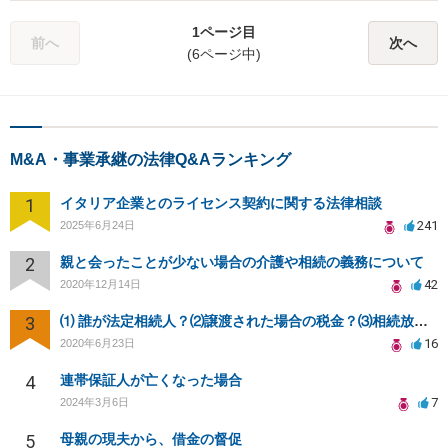
1ページ目
前へ
次へ
(6ページ中)
M&A・事業承継の法律Q&Aランキング
1
イタリア企業とのライセンス契約に関する法律相談
241
2025年6月24日
2
親と会ったことが少ない場合の介護や相続の義務について
42
2020年12月14日
3
⑴ 誰が法定相続人？⑵譲渡された場合の税金？⑶相続放棄後同じ不動産を相続できない？⑷借金返済義務は？
16
2020年6月23日
4
連帯保証人が亡くなった場合
7
2024年3月6日
5
母親の現夫から、借金の督促