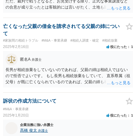
ただ、裁判で戦うとなると、お見受けする限り、正式な事業譲渡など
の合意が成り立ったとは客観的には言いがたく、土地も建物もお母様
のものならば、残念ですが、まず勝ち目はないでしょう。 それよりも
気になるのは、お母様側の主張です。 長年宿を切り盛りしてきたので
しょうから、宿の運営方法についてのプライドや思い入れがかなり深
亡くなった父親の借金を請求されてる父親の姉につい
いのだと思います。 良かれと思ってやったことでも、自分のやり方と
て
違うことを、自分の同意のないところでやられると、自分が積み重ね
#家族間の相続トラブル
#M&A・事業承継
#相続人調査・確定
#相続放棄
てきたものがまるで否定されてるかような感覚に陥ってしまうと言う
2025年2月16日
役にたった
1
事は、お母様のご年齢を考えてもあり得ると思います。 話し合いの仕
方を工夫してみれば、和解できることもあるかもしれません。 法律問
匿名A
弁護士
題とは言えませんが、何が不満なのかを聞き、こちらの考えをどうわ
かってもらうかと言う点について、やり方を弁護士を含む第三者に相
長男が相続放棄をしていないのであれば、父親の姉は相続人ではない
談してみるのが良いでしょう。
ので拒否でよいです。 もし長男も相続放棄をしていて、 直系尊属（祖
父母）が既に亡くなられているのであれば、父親の姉も相続放棄を検
討されるとよいでしょう。
訴状の作成方法について
#M&A・事業承継
2025年1月20日
役にたった
1
企業法務に強い弁護士
髙橋 俊太
弁護士