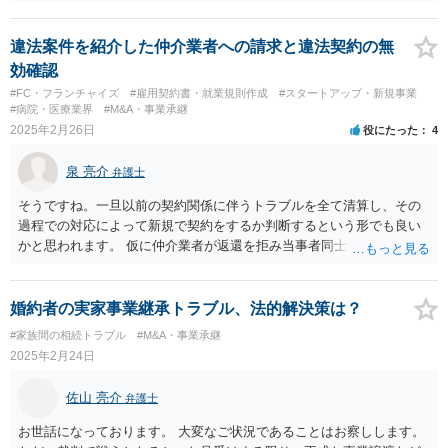
務が相続されることはありませんでしょうか？ご教示下さい。 遺
言書を見ないとわかりませんが、あなたの子たち（父の孫）は相続人
ではないので、包括遺贈でなければ 連帯保証債務を相続しません。
違法案件を紹介した仲介業者への請求と違法契約の無
包括遺贈である場合は相続放棄をする必要がありますが、特定遺
効確認
贈の場合は相続放棄をする必要はないと思われます。 弁護士に面
#FC・フランチャイズ
#雇用契約書・就業規則作成
#スタートアップ・新規事業
談で遺言書を見せて相談された方がよいと思います。
#病院・医療業界
#M&A・事業承継
2025年2月26日
役にたった
4
泉 亮介
弁護士
そうですね。一旦以前の契約関係に伴うトラブルを全て清算し、その
過程での対応によって新規で契約をするか判断するという形でも良い
かと思われます。 仮に仲介業者が返還を拒み当事者同士での解決が困
難となった場合は個別に弁護士に相談されると良いでしょう。
婚約者の実家事業継承トラブル、法的解決策は？
#家族間の相続トラブル
#M&A・事業承継
2025年2月24日
佐山 亮介
弁護士
お世話になっております。 大変なご状況であることはお察しします。