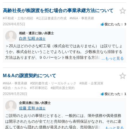
高齢社長が株譲渡を拒む場合の事業承継方法について
#不動産・土地の相続
#公正証書遺言の作成
#M&A・事業承継
2026年6月5日
役にたった
3
相続・遺言に強い弁護士
白井 弘昭
弁護士
＞20人ほどの小さな町工場（株式会社ではありません） は誤りでしょ
うか。株式会社ということでよろしいですね。 少数株主なら排除する
方法はありますが、９０パーセント株主を排除する方法は現実的にあ
りません。 事業承継や株譲渡を進めるには、社員全員で本人を説得す
るか、家族を説得して承継させるかしかないでしょう。 また、出資者
がいれば、全員で会社を辞めて新たな会社を立ち上げることも考えら
M＆Aの譲渡契約について
れます。 それか、しばらく我慢して、社長が没した後に相続人から承
#M&A・事業承継
#契約書作成・リーガルチェック
#倒産・企業清算
継させるしかないように思えます。 私見ながらご参考まで。
#談合・カルテル
#不祥事対応
#顧問弁護士契約
2026年5月28日
役にたった
1
企業法務に強い弁護士
佐藤 宏和
弁護士
ご説明のとおりの事情だとすると、一般的には、簿外債務や偶発債務
は開示されたものが全てだと売却側から表明保証がなされ、それに違
反して後から隠れた債務が発見された場合、売却側が責任追及を受け