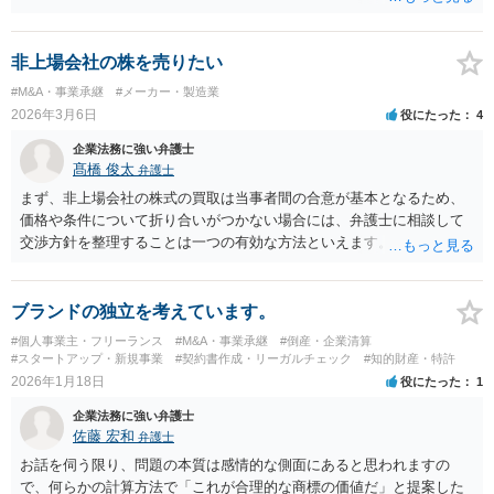
ることになります。仮に表明保証がないとすれば、一般的には株式譲
渡は成立しないでしょう。それでも万が一表明保証なしで株式譲渡契
約が成立したとしたら、一義的には株式譲渡を受けた買い手が責任を
非上場会社の株を売りたい
取ることになりますが、譲渡後は売却側が一切責任を負わないとの確
#M&A・事業承継
#メーカー・製造業
約がない限り、争いが起きる可能性はあります。 2番目の点について
2026年3月6日
役にたった
4
は、口座は法人名義のものでしょうから、一般的には株式譲渡であれ
ば売却側に責任追及が来ることはないでしょうが、口座を不正に使用
企業法務に強い弁護士
するような相手であればそもそも取引はしない方がいいと思います。
髙橋 俊太
弁護士
まず、非上場会社の株式の買取は当事者間の合意が基本となるため、
価格や条件について折り合いがつかない場合には、弁護士に相談して
交渉方針を整理することは一つの有効な方法といえます。特に、株価
算定方法の妥当性や会社法上の手続、会社側の対応が適切かどうかと
いった点は専門的な判断を要することが多く、第三者の専門家が入る
ことで交渉が整理されることもあります。 もっとも、株主が単に「会
ブランドの独立を考えています。
社に買い取ってほしい」と希望しているだけでは、会社に当然の買取
#個人事業主・フリーランス
#M&A・事業承継
#倒産・企業清算
義務が生じるわけではありません。非上場会社の株式に譲渡制限が付
#スタートアップ・新規事業
#契約書作成・リーガルチェック
#知的財産・特許
されている場合には、会社法136条に基づき、第三者への株式譲渡につ
2026年1月18日
役にたった
1
いて会社に承認を求める「譲渡承認請求」という手続との関係が問題
企業法務に強い弁護士
になることがあります。会社が譲渡を承認しない場合には、会社また
佐藤 宏和
弁護士
は会社が指定する者が当該株式を買い取るべき者として指定されるこ
とになり、その中で株式買取の問題が生じることがあります。 そのた
お話を伺う限り、問題の本質は感情的な側面にあると思われますの
め、会社との価格交渉がまとまらない場合には、第三者への譲渡を前
で、何らかの計算方法で「これが合理的な商標の価値だ」と提案した