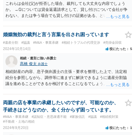
これらは会社(父)が拒否した場合、裁判しても大丈夫な内容でしょう
か。 →➀については貸金返還請求として、貸し付けについて会社が争
わない、または争う場合でも貸し付けの証拠がある、ということであ
れば裁判をしてもよいとは思われます。 ②については、一般的に会社
（父）に保証人を抜けさせる法的義務まではないため、裁判をしても
難しいでしょう。
婚姻無効の裁判と言う言葉を出され困っています
#遺産分割
#協議
#M&A・事業承継
#相続トラブルの代理交渉
#売掛金回収
2024年10月14日
役にたった
5
相続・遺言に強い弁護士
髙橋 俊太
弁護士
相続財産の内容、息子側弁護士の主張・要求を整理した上で、法定相
続分を参照しながら、調停等に進まずに解決できるように遺産分割協
議を進めることができるか検討することになるでしょう。少なくとも
現時点で、【会社(現在私が取締役になりました)は要らないから全ての
遺産をまとめて現金でくれ】という要求に応じる必要はありません。
両親の店を事業の承継したいのですが、可能なのか、
手続きはどうなのか、全く分からず困っています。
#M&A・事業承継
#認知症・意思疎通不能
#家族信託
#協議
#相続税対策
#不動産・土地の相続
2024年9月20日
役にたった
1