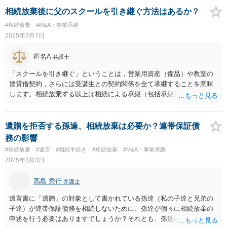
相続放棄後に父のスクールを引き継ぐ方法はあるか？
#相続放棄
#M&A・事業承継
2025年3月7日
匿名A
弁護士
「スクールを引き継ぐ」ということは，営業用資産（備品）や教室の
賃貸借契約，さらには受講生との契約関係を全て承継することを意味
します。相続放棄する以上は相続による承継（包括承継）はできませ
んので，事業譲渡を受ける必要がありますが，そのためには，後順位
の相続人が（債務を引き継いだ上で）事業譲渡契約を締結するか，あ
るいは法定相続人全員に相続放棄してもらった上で相続財産清算人の
遺贈を拒否する孫達、相続放棄は必要か？連帯保証債
選任を申し立て，清算人から事業譲渡を受ける（売却代金で債務の全
務の影響
部又は一部を返済する）という流れになります。相続財産清算人を申
#相続放棄
#遺言
#相続手続き
#相続放棄
#M&A・事業承継
し立てなければならない場合，申立費用（予納金）は100万円程度にな
2025年3月3日
ると予想され，さらに事業譲渡を受けるための購入費用がかかること
になるでしょう。 ただ，親御さんが死亡された後の承継では，賃貸人
高島 秀行
弁護士
や受講生との関係（そのまま営業を維持できるのか）の問題も生じる
かもしれません。そのため，事業承継においては，お父さんが亡くな
遺言書に「遺贈」の対象として書かれている孫達（私の子達と兄弟の
られる前に（詐害行為に該当しないように）事業を貴殿へ引き継いで
子達）が連帯保証債務を相続しないために、孫達が個々に相続放棄の
お父さんに引退してもらう方がよいと思います。どのような対策が必
申述を行う必要はありますでしょうか？それとも、孫達は連帯保証債
要なのか，弁護士へ相談するなどして対策を練るべきでしょう。