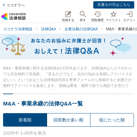
弁護士の方はこちら
ココナラへ
投稿する
探す
閲覧履歴
マイリスト
ログイン
ココナラ法律相談
法律Q&A
企業法務の法律Q&A
M&A・事業承継の
M&A・事業承継に関する法律Q&Aが152件あります。法律Q&Aならスマホから
でも完全無料で見放題。 『見るだけでなく、自分の悩みを投稿しアドバイスが
ほしい』というあなたも法律相談内容を専用フォームから投稿すると弁護士が
無料でアドバイスを返信します。 投稿は匿名・無料で誰でも相談でき安心で
す。毎日多くの法律相談に弁護士がアドバイス中。 今すぐあなたの法律の悩
み・質問を検索・投稿し弁護士の知恵を借りて解決の一歩を踏み出しましょ
M&A・事業承継の法律Q&A一覧
う。
新着順
回答数が多い順
役にたった順
152件中 1-30件を表示