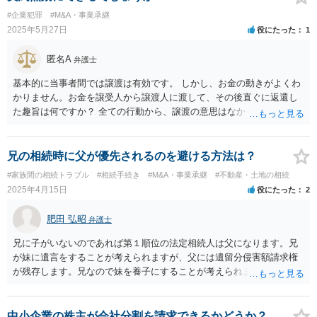
権、特許権など）や契約の時期などを見て判断する必要があります。
#企業犯罪
#M&A・事業承継
いずれにせよ具体的事情が分からないと確定的な回答は難しいと思わ
2025年5月27日
役にたった
1
れますので、弁護士に直接相談されることをお勧めします。
匿名A
弁護士
基本的に当事者間では譲渡は有効です。 しかし、お金の動きがよくわ
かりません。お金を譲受人から譲渡人に渡して、その後直ぐに返還し
た趣旨は何ですか？ 全ての行動から、譲渡の意思はなかったというこ
とですか？
兄の相続時に父が優先されるのを避ける方法は？
#家族間の相続トラブル
#相続手続き
#M&A・事業承継
#不動産・土地の相続
2025年4月15日
役にたった
2
肥田 弘昭
弁護士
兄に子がいないのであれば第１順位の法定相続人は父になります。兄
が妹に遺言をすることが考えられますが、父には遺留分侵害額請求権
が残存します。兄なので妹を養子にすることが考えられます。これに
より第１順位が子である妹になります。生命保険は相続財産の対象で
なく受取人が妹であれば受取が可能です。ご参考にしてください。
中小企業の株主が会社分割を請求できるかどうか？