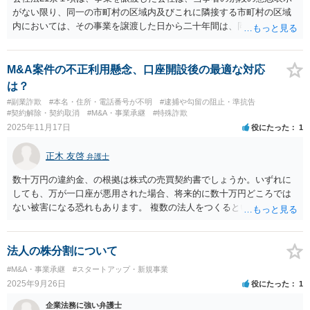
がない限り、同一の市町村の区域内及びこれに隣接する市町村の区域
内においては、その事業を譲渡した日から二十年間は、同一の事業を
行ってはならない、と定めています。本件では、契約書に競業避止義
務の期間の定めがないようなので、「同一の事業」である鍼灸の事業
については、競業避止義務に違反しているとして、差止請求や損害賠
M&A案件の不正利用懸念、口座開設後の最適な対応
償請求をすることが考えられます。裁判沙汰になると、前任者の母か
は？
ら嫌がらせを受けるおそれがあるので、弁護士を通じて交渉し、解決
#副業詐欺
#本名・住所・電話番号が不明
#逮捕や勾留の阻止・準抗告
を図ることが考えられます。最終的に、差止めは断念する代わりに解
#契約解除・契約取消
#M&A・事業承継
#特殊詐欺
決金を支払ってもらう、という解決策もあり得ます。
2025年11月17日
役にたった
1
正木 友啓
弁護士
数十万円の違約金、の根拠は株式の売買契約書でしょうか。いずれに
しても、万が一口座が悪用された場合、将来的に数十万円どころでは
ない被害になる恐れもあります。 複数の法人をつくるというあたりか
らかなり怪しさを感じますので、まずは弁護士に相談に行かれてくだ
さい
法人の株分割について
#M&A・事業承継
#スタートアップ・新規事業
2025年9月26日
役にたった
1
企業法務に強い弁護士