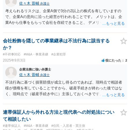
佐々木 晋輔
弁護士
考えられるリスクは、企業A側で3分の2以上の株式を有していますの
で、企業Aの意向に沿った経営が行われることです。 メリットは、企
業Aから仕事をもらって会社を存続できること、 デメリットは、上記
のとおり企業Aの意向に反する経営判断ができないことです。 企業A側
で3分の2以上の株式を有していますので、特別決議が必要な事項も拒
否することはできません。 なお、代表取締役の解任は取締役会の決議
会社粉飾を隠しての事業継承は不法行為に該当する
事項です。 取締役の解任は普通決議で可能です。
か？
#不祥事対応
#M&A・事業承継
#企業犯罪
2025年9月3日
役にたった
2
企業法務に強い弁護士
佐々木 晋輔
弁護士
不法行為に基づく損害賠償が成立し得るのであれば、現時点で相談者
様が債権を有していることですから、破産手続きが終わった後ではな
く、現時点で（破産手続き中に）主張しておくべきです。 また、「会
長、息子は子会社を残し 親会社の仕事を引き受けて営業し」ている
という点について、破産する親会社から子会社に対して何らかの請求
の余地があるかもしれませんので、裁判所（破産管財人）に具体的な
連帯保証人から外れる方法と現代表への対処法につい
状況を説明しておくべきだと思います。 上記に関しては、相談者様か
て相談したい
ら破産を依頼している申立代理人に説明し、申立代理人から裁判所
#連帯保証人
#M&A・事業承継
#住民・入居者・買主側
（破産管財人）に説明してもらうのが通常の流れです。 申立代理人は