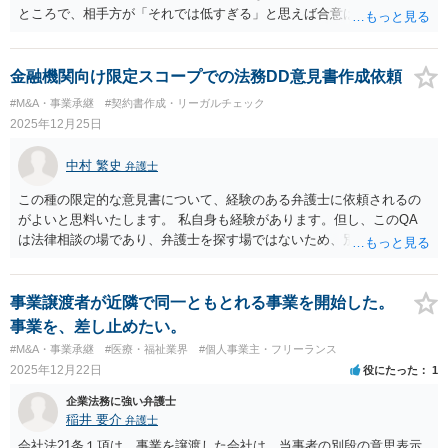
提とした譲渡承認請求という手続を検討する余地があるかどうかを含
ところで、相手方が「それでは低すぎる」と思えば合意は難しいでし
めて整理することになります。もっとも、具体的な対応は、定款の内
ょう。 そうすると、順調な事業でも発展的にブランド名を変更するこ
容や会社の機関設計等によっても変わり得るため、個別事情を踏まえ
とはあり得ますので、ブランド名の変更にかかるコストを計算し、そ
た検討が必要となります。 （会社側から見た手続等については、拙筆
の金額の範囲で買取りの提案をし、合意が難しければブランド名の変
金融機関向け限定スコープでの法務DD意見書作成依頼
ではありますが、下記が参考になるかもしれません。 https://keiyaku-
更に踏み切るというのが順当な考え方ではないでしょうか。設備等に
#M&A・事業承継
#契約書作成・リーガルチェック
watch.jp/chokoben/media/transfer-restrictedstock） なお、弁護士を探
関しても同様です。既存の設備を買い取る場合に、新規調達した場合
2025年12月25日
す場合の検索ワードとしては、「会社法 弁護士」「企業法務 弁護
のコストの範囲内で提案すればよいでしょう。 ポイントとしては、ブ
士」「株式買取 弁護士」「株式評価 弁護士」「少数株主 弁護
ランドや設備の価値を測るときに、ブランドのオーナー自身が独立す
中村 繁史
弁護士
士」などが考えられます。非上場株式の評価や株主間紛争は企業法務
る際にブランドや設備を買い取る場合と、全くの第三者がブランドや
分野に含まれることが多いため、企業法務や会社法を取り扱っている
設備を買い取る場合では、考え方に違いがあるはずです。前者であれ
この種の限定的な意見書について、経験のある弁護士に依頼されるの
弁護士を探すのが一般的でしょう。
ば、ブランドや設備のオーナーは変わらないので、取引先や固定客に
がよいと思料いたします。 私自身も経験があります。但し、このQA
対して事業の本質が維持される旨の告知を十分に行うことで、ブラン
は法律相談の場であり、弁護士を探す場ではないため、別途お声がけ
ド名の変更や設備の再調達による負の影響を最小限に抑えることが可
をされるのがよいと考えます。
能でしょう。後者の場合は、オーナーが変わることにより取引先や固
定客が離れるリスクを考慮して、ブランド名や設備を維持することの
事業譲渡者が近隣で同一ともとれる事業を開始した。
価値は高く評価されるでしょう。 弁護士を通じた示談交渉を進めると
事業を、差し止めたい。
しても、譲渡交渉が成立する場合のシナリオだけでなく、相手方との
#M&A・事業承継
#医療・福祉業界
#個人事業主・フリーランス
合意が得られない可能性を考慮した独立シナリオを検討したうえで、
2025年12月22日
役にたった
1
二面作戦で対処する必要があろうかと思います。
企業法務に強い弁護士
稲井 要介
弁護士
会社法21条１項は、事業を譲渡した会社は、当事者の別段の意思表示