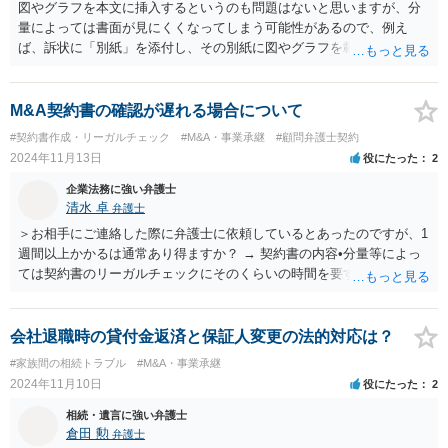
図やグラフを本文に挿入するというのも問題はないと思いますが、分
量によっては書面が見にくくなってしまう可能性があるので、例え
ば、訴状に「別紙」を添付し、その別紙に図やグラフを載せ、「別紙
図１参照」などど記載する方がわかりやすいかもしれません。
M&A契約書の確認が遅れる場合について
#契約書作成・リーガルチェック
#M&A・事業承継
#顧問弁護士契約
2024年11月13日
役にたった
2
企業法務に強い弁護士
清水 卓
弁護士
＞お相手にご連絡した際に弁護士に依頼しているとあったのですが、1
週間以上かかるは通常あり得ますか？ → 契約書の内容•分量等によっ
ては契約書のリーガルチェックにそのくらいの時間を要することはあ
るかと思います。 一度、進捗状況が気になるようてあれば、あなた
の方から買主側に契約書の確認状況を問い合わせてみてもよろしいか
もしれません。
会社退職時の貸付金返済と保証人変更の法的対応は？
#家族間の相続トラブル
#M&A・事業承継
2024年11月10日
役にたった
2
相続・遺言に強い弁護士
倉田 勲
弁護士