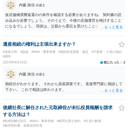
内藤 政信
弁護士
仮店舗補償費返還のの条件を確認する必要がありますね。 契約書の読
み込みが必要でしょう。 そのうえで、今後の店舗運営を検討すること
になるでしょう。 現状は、父親から委託を受けたことにするか、従業
員として、 手伝っていることにするか、になるでしょう。 難しい問題
なので、弁護士とじっくり話をすることになるでしょう。
遺産相続の権利は主張出来ますか？
#遺産分割
#協議
#M&A・事業承継
#相続財産調査・鑑定
#不動産・土地の相続
#調停
2024年9月16日
役にたった
2
内藤 政信
弁護士
相続分がわかります。 それから資産調査です。 直接専門家に相談して
下さい。 これで相談は終わります。
後継社長に解任された元取締役が未払役員報酬を請求
する方法は？
#取締役解任対応
#M&A・事業承継
#顧問弁護士契約
#社員の解雇
#雇用契約書・就業規則作成