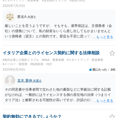
#スタートアップ・新規事業
#賃貸契約トラブル
#督促の停止
先代社長と関係があるとのことですが、すくなくとも相談者様から申
2025年7月15日
立代理人にしっかりと伝えて、申立代理人がどう対応するのか確認し
ておいたほうがいいと思います。
匿名A
弁護士
厳しいことを言うようですが、 そもそも、連帯保証は、主債務者（会
社）の債務について、私の財産をいくら差し出してもかまいませんと
いう債権者（貸主）との契約です。督促を不安に思っている場合では
ありません。 「実質的には断れない状況」が「強迫」であったなら
ば、解消した段階で取り消すべきでした。「強迫」に至らないなら、
毅然として断るべきでした。 現段階で取り得る手段としては、主債務
イタリア企業とのライセンス契約に関する法律相談
者（会社）に対する事前求償権の行使や主債務者（会社）について債
#海外企業との契約トラブル
#M&A・事業承継
#スタートアップ・新規事業
権者破産の申立てが一応考えられます。 主債務者の破産が認められれ
#メーカー・製造業
#知的財産・特許
ば、管財人による退去時点までで連帯保証人の責任は発生しなくなり
2025年6月24日
役にたった
241
ます。 現代表個人ではないですが、法人（会社）に対する強い対応と
しては、前記の事前求償権の行使が考えられます。 何か支払ったわけ
並木 重伸
弁護士
でもないようなので、何をもって「同様の被害」とするかが分かりま
せんが、請求を受ければ金銭の支払をすべき立場にあることを自覚し
その同意書や当事者間で交わさた他の書面などに準拠法に関する記載
ておくべきでしょう。
がなければ、一般的にはライセンスする側の居住地の法律（つまりイ
タリア法）と解釈される可能性が高いですが、許諾の範囲が日本国内
に限定されているなどの事情がある場合には、日本法となる可能性も
あります。 なお、仮に日本法になるとしても、新しい会社との間で契
約が有効かどうかは、ライセンスされた権利の種類（著作権、商標
契約無効にできるでしょうか？