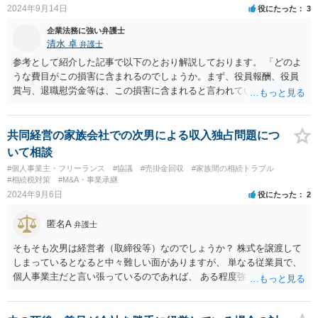
2024年9月14日
役にたった
3
企業法務に強い弁護士
清水 卓
弁護士
参考として紹介した記事で以下のとおり解説しております。 「どのよ
うな費目がこの損害に含まれるのでしょうか。まず、役員報酬、役員
賞与、退職慰労金等は、この損害に含まれると言われています。また
手当等異なる名称が使用されていても、実質はこれらと同じような性
質の金員と判断されれば、損害に含まれる可能性があります。 慰謝料
や弁護士費用については、これらの損害に含まれないと述べる裁判例
共同経営の家族会社での次男による収入独占問題につ
もありますが、含まれるとする見解もあり、争いがあるところです
いて相談
（なお、含まれないとしても、民法の不法行為などの別の法律構成で
#個人事業主・フリーランス
#協議
#売掛金回収
#家族間の相続トラブル
賠償請求される可能性もあります）。」 → このように、法律構成の工
#相続税対策
#M&A・事業承継
夫等次第では、慰謝料請求の余地もあるのですが、あなたのケースで
2024年9月6日
役にたった
2
は、不法行為構成で請求しようとすると、３年の消滅時効の壁に阻ま
れるリスクがあるため、慰謝料請求までは難しいかもしれません。
匿名A
弁護士
損害のメイン部分は役員報酬の部分かと思われます。会社法第３３９
条２項の損害賠償責任の法的性質について、法律により設けられた特
そもそも次男は経営者（取締役等）なのでしょうか？ 株式を譲渡して
別の責任（法定責任）と解する立場であっても、時効期間の観点から
しまっているとなると中々難しい面がありますが、 単なる従業員で、
は、早めに請求行動を試みる等の対策を講じておくべきかと思いま
個人事業主だと言い張っているのであれば、 ある程度強気の反論をし
す。 この掲示板での私からの回答はこれで終わりにさせていただぎ
てもよい事案です。 名義変更してしまっている財産や、 会社名義の財
す。より詳しくは、証拠を持参の上、法律事務所に赴いて弁護士に直
産で次男が専有しているものなどについて整理して 弁護士に対応を相
接相談•依頼してみることをご検討下さい。