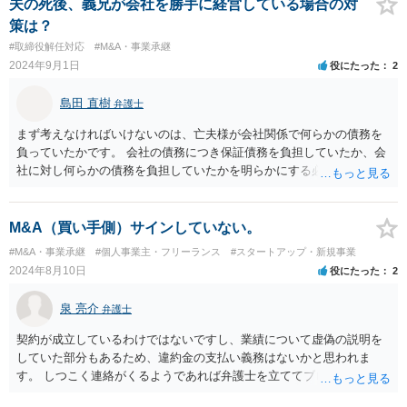
談されたほうがよいでしょう。
夫の死後、義兄が会社を勝手に経営している場合の対
策は？
#取締役解任対応
#M&A・事業承継
2024年9月1日
役にたった
2
島田 直樹
弁護士
まず考えなければいけないのは、亡夫様が会社関係で何らかの債務を
負っていたかです。 会社の債務につき保証債務を負担していたか、会
社に対し何らかの債務を負担していたかを明らかにする必要がありま
す。 もし、債務を負担していた場合には、これを処理するために適切
に対応する必要があり、ご自身で弁護士等に依頼して処理したほうが
いいと思います。 会社の株式や代表取締役名義については、もちろん
M&A（買い手側）サインしていない。
きちんと処理することが望ましいですが、亡夫様名義のまましばらく
#M&A・事業承継
#個人事業主・フリーランス
#スタートアップ・新規事業
放置していても、ご相談者様にとって大きな問題は生じにくいと考え
2024年8月10日
役にたった
2
られます。
泉 亮介
弁護士
契約が成立しているわけではないですし、業績について虚偽の説明を
していた部分もあるため、違約金の支払い義務はないかと思われま
す。 しつこく連絡がくるようであれば弁護士を立ててブロックの対応
をすることも検討されて良いでしょう。