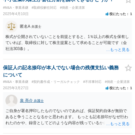
#M&A・事業承継
#取締役解任対応
#倒産・企業清算
2025年4月10日
役にたった
1
匿名A
弁護士
株式が公開されていないことを前提とすると、1％以上の株式を保有し
ていれば、取締役に対して株主提案として求めることが可能です（会
社法303条）。
保証人の記名捺印が本人でない場合の残債支払い義務
について
#M&A・事業承継
#契約書作成・リーガルチェック
#不祥事対応
#倒産・企業清算
2025年3月27日
役にたった
1
泉 亮介
弁護士
ご自身が署名押印したものでないのであれば、保証契約自体が無効で
あると争うこととなるかと思われます。 もっとも記名捺印がなぜ行わ
れたのかや、録音としてどのような内容が残っているかによっては書
面が有効となる可能性もあるかと思われます。