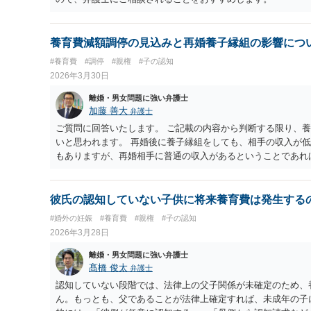
養育費減額調停の見込みと再婚養子縁組の影響につ
#養育費
#調停
#親権
#子の認知
2026年3月30日
離婚・男女問題に強い弁護士
加藤 善大
弁護士
ご質問に回答いたします。 ご記載の内容から判断する限り、
いと思われます。 再婚後に養子縁組をしても、相手の収入が
もありますが、再婚相手に普通の収入があるということであれ
す。 今後は、ご記載のように、養育費減額を調停をするといい
し合いですが、調停がうまくいかない場合は、 裁判官が判断
まずは、速やかに調停申立てをしてください。 ご参考にして
彼氏の認知していない子供に将来養育費は発生する
#婚外の妊娠
#養育費
#親権
#子の認知
2026年3月28日
離婚・男女問題に強い弁護士
髙橋 俊太
弁護士
認知していない段階では、法律上の父子関係が未確定のため、
ん。もっとも、父であることが法律上確定すれば、未成年の子