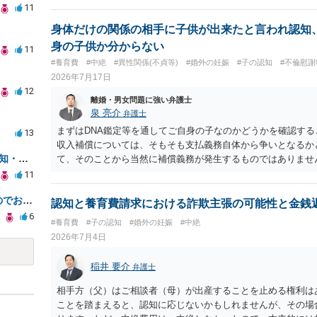
11
身体だけの関係の相手に子供が出来たと言われ認知
身の子供か分からない
11
#養育費
#中絶
#異性関係(不貞等)
#婚外の妊娠
#子の認知
#不倫慰謝
2026年7月17日
12
離婚・男女問題に強い弁護士
泉 亮介
弁護士
まずはDNA鑑定等を通してご自身の子なのかどうかを確認する
13
収入補償については、そもそも支払義務自体から争いとなるか
妊娠5か月、音信不通の彼から認知・養育費の請求のために
て、そのことから当然に補償義務が発生するものではありませ
であれば、依頼をするかしないかは別として一度ご自身も個別
11
う。
明日までに決めないといけないのでお願いします。
認知と養育費請求における詐欺主張の可能性と金銭
6
#養育費
#子の認知
#婚外の妊娠
#中絶
2026年7月4日
稲井 要介
弁護士
相手方（父）はご相談者（母）が出産することを止める権利は
ことを踏まえると、認知に応じないかもしれませんが、その場