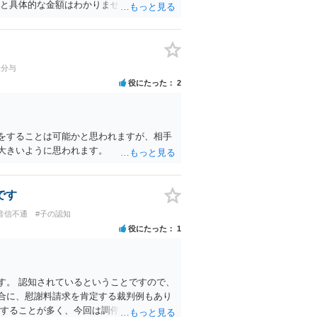
と具体的な金額はわかりません。 例え
がゼロか、 年収が１００万円ほどかる前提
円から６万円の範囲になると思われます（年
円に近づく感じです。）。 （息子さんの支
意ください。） ２ マンション等の権利に
産分与
だと思われます。 原則として、財産分与
役にたった
2
、原則として半分ずつ分けるものですから、
解消の場合は、財産分与は認められません。
認められます。 仮に財産分与が必要だとし
分与が必要な可能性は低いと思います
をすることは可能かと思われますが、相手
すので、 財産分与の対象となる財産は、
大きいように思われます。
ョン自体が財産分与の対象になるのではな
り得ます。） （なお、財産分与が問題に
購入した場合は、 そもそも、財産分与の対
です
養育費や財産分与に争いがある場合は、調
音信不通
#子の認知
必要な主張をしていくといいですよ。 ご
役にたった
1
かは別にして、お近くの弁護士に直接相談
めいたします。 ご参考にしていただけます
す。 認知されているということですので、
合に、慰謝料請求を肯定する裁判例もあり
にすることが多く、今回は調停されていない