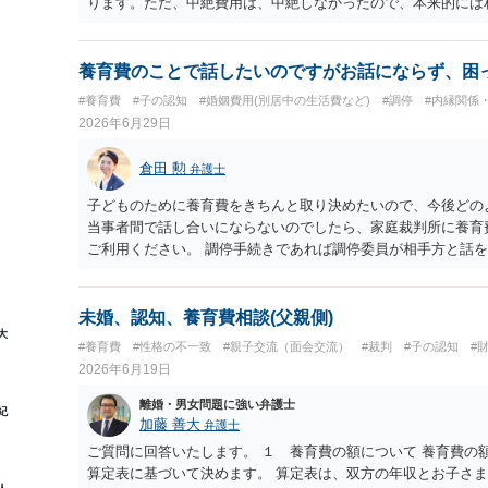
ります。ただ、中絶費用は、中絶しなかったので、本来的には
養育費のことで話したいのですがお話にならず、困
#養育費
#子の認知
#婚姻費用(別居中の生活費など)
#調停
#内縁関係
2026年6月29日
倉田 勲
弁護士
子どものために養育費をきちんと取り決めたいので、今後どの
当事者間で話し合いにならないのでしたら、家庭裁判所に養育
ご利用ください。 調停手続きであれば調停委員が相手方と話
ます。 仮に合意が成立しなければ裁判官が金額を判断する審
ります。
未婚、認知、養育費相談(父親側)
大
#養育費
#性格の不一致
#親子交流（面会交流）
#裁判
#子の認知
#
2026年6月19日
離婚・男女問題に強い弁護士
紀
加藤 善大
弁護士
ご質問に回答いたします。 １ 養育費の額について 養育費の
算定表に基づいて決めます。 算定表は、双方の年収とお子さ