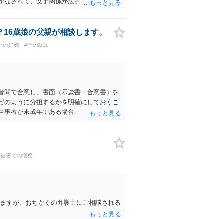
がなされて、父子関係が法的に確定する」
可能性があります。一方で、「産まないと
律上の扶養義務が当然に消えるわけではな
算定表をもとに、双方の年収と子の年齢で大
16歳娘の父親が相談します。
（下記リンク）の表が目安になり、義務者の
外の妊娠
#子の認知
ww.courts.go.jp/vc-files/co
者間で合意し、書面（示談書・合意書）を
どのように分担するかを明確にしておくこ
当事者が未成年である場合、法的には親権
する必要があります。親権者が関与しない
留意が必要です。弁護士に依頼すれば、事
は可能です。金額や支払方法、今後の連絡
。
欺被害での債務
りますが、おちかくの弁護士にご相談される