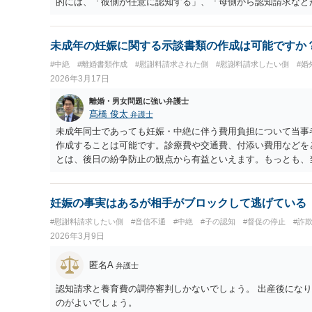
的には、「彼側が任意に認知する」、「母側から認知請求など
ということになれば、その時点以降は養育費請求が問題になる
いう話だった」「相手が勝手に産んだ」という事情だけで、法
い点には留意が必要です。 金額については、裁判所の養育費
未成年の妊娠に関する示談書類の作成は可能ですか？
きく変わります。例えば、子が10歳前後なら「子0～14歳」
#中絶
#離婚書類作成
#慰謝料請求された側
#慰謝料請求したい側
#婚
年収と権利者の年収の組み合わせに応じて月額の目安が分かります。 https://w
2026年3月17日
urts/file5/youiku-1.pdf
離婚・男女問題に強い弁護士
髙橋 俊太
弁護士
未成年同士であっても妊娠・中絶に伴う費用負担について当事
作成することは可能です。診療費や交通費、付添い費用などを
とは、後日の紛争防止の観点から有益といえます。もっとも、
者（保護者）が関与して、保護者間の合意として示談書を作成
合意では十分な法的安定性が得られない可能性があることには
情を踏まえた示談書（合意書）の作成や内容の確認を行うこと
妊娠の事実はあるが相手がブロックして逃げている
方法、追加請求の有無などを明確に定めておくことが重要です
#慰謝料請求したい側
#音信不通
#中絶
#子の認知
#督促の停止
#詐
2026年3月9日
匿名A
弁護士
認知請求と養育費の調停審判しかないでしょう。 出産後にな
のがよいでしょう。