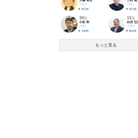
大橋 卓生
三村 勇
弁護士
弁護士
東京都
東京都
10
11
位
位
小杉 和
白井 弘
弁護士
弁護士
京都府
愛知県
もっと見る