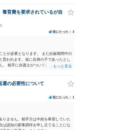
、養育費を要求されているが自
料
役にたった
3
ことが必要となります。 また妊娠期間中の
と思われます。仮に自身の子であったとし
ん。 相手に弁護士がついているということ
に弁護士に相談をされたほうが良いでしょ
返還の必要性について
役にたった
1
ありません。相手方は中絶を希望していた
合は認知の家事調停を申し立てることにな