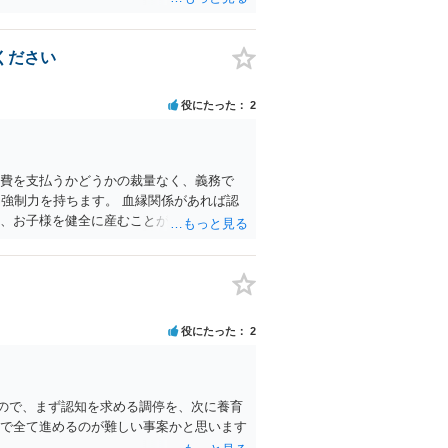
ください
役にたった
2
育費を支払うかどうかの裁量なく、義務で
く強制力を持ちます。 血縁関係があれば認
在、お子様を健全に産むことが最優先かと思
は信頼できる弁護士に預けていただくことを
役にたった
2
ので、まず認知を求める調停を、次に養育
人で全て進めるのが難しい事案かと思います