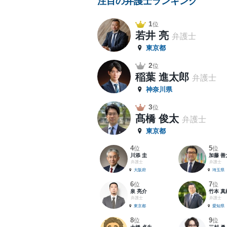
注目の弁護士ランキング
1
位
若井 亮
弁護士
東京都
2
位
稲葉 進太郎
弁護士
神奈川県
3
位
髙橋 俊太
弁護士
東京都
4
5
位
位
川添 圭
加藤 善
弁護士
弁護士
大阪府
埼玉県
6
7
位
位
泉 亮介
竹本 真
弁護士
弁護士
東京都
愛知県
8
9
位
位