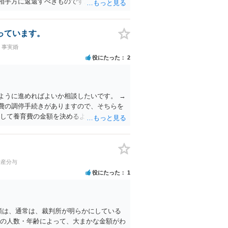
相手方に返還すべきものです。
っています。
・事実婚
役にたった
2
ように進めればよいか相談したいです。 →
費の調停手続きがありますので、そちらを
をして養育費の金額を決めるよう勧めてくれ
判手続きに進みますので、金額は確実に決ま
財産分与
役にたった
1
額は、通常は、裁判所が明らかにしている
まの人数・年齢によって、大まかな金額がわ