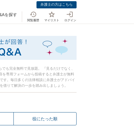
弁護士の方はこちら
&Aを探す
閲覧履歴
マイリスト
ログイン
おしえて！法律
からでも完全無料で見放題。 『見るだけでなく、
容を専用フォームから投稿すると弁護士が無料
心です。毎日多くの法律相談に弁護士がアドバイ
恵を借りて解決の一歩を踏み出しましょう。
役にたった順