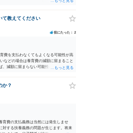
いて教えてください
役にたった
2
養育費を支払わなくてもよくなる可能性が高
低いなどの場合は養育費の減額に留まること
ば、減額に留まらない可能性が高そうで
ですね。 あくまでも調停は裁判所での話
してくれる審判という手続きに移行します。
いただけますと幸いです。
のか？
養育費の支払義務は当然には発生しませ
に対する扶養義務の問題が生じます。将来