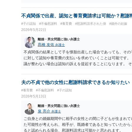
ということでしたら、認められない可能性もあります。 内縁
などを吟味する必要がありますので、一度弁護士に相談なさっ
てするという手段もあるかと思います。
不貞関係で出産、認知と養育費請求は可能か？慰謝
#子の認知
#不倫慰謝料
#養育費
#慰謝料請求された側
#婚外の妊娠
2026年5月22日
離婚・男女問題に強い弁護士
髙橋 友佑
弁護士
不貞関係の結果として子を懐胎出産した場合であっても、その
に対して認知や養育費の支払いを求めていくことは可能です。
議が整わない場合は認知の訴えを提起することになります。 
調停を申立てることになるでしょう。 今回の不貞の慰謝料に
胎出産していますし、合意後の違反行為という側面もあるため
のではないかと思います。慰謝料は相場はあってないものなの
夫の不貞で他の女性に慰謝料請求できるか知りたい
のですが、 ２００万円以上になる可能性もあると思います。
#養育費
#不倫慰謝料
#子の認知
2026年5月13日
離婚・男女問題に強い弁護士
泉 亮介
弁護士
ご自身との婚姻期間中に相手の女性との間に子どもが生まれて
た可能性が考えられ、相手が、既婚者であると知っていたから
ると認められる場合、慰謝料請求は可能かと思われます。