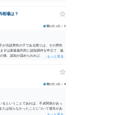
解消やお子様との面会交流の約束のやりとり
てください。 まずは面会交流調停を申し立
料相場は？
役にたった
1
子が当該男性の子である限りは、その男性
 まずは家庭裁判所に認知調停を申立て、協
その後、認知が認められれば、養育費の請求
ついては、単なる性交渉のみならず、子を懐
、不貞の慰謝料の中でも高額の部類になる
で、具体的な金額を申し上げるのは難しい
役にたった
4
いるということであれば、不貞関係があっ
または知らなかったことについて過失があ