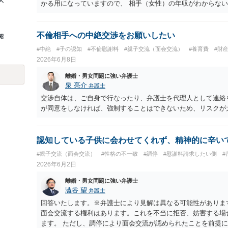
人
かる用になっていますので、 相手（女性）の年収がわからない
ば、育児中ということで相手女性が働いていない場合は、年収
で算定することがありますが、 いずれも、月額養育費は４万
収ゼロとすると６万円に近づき、年収１００万円とすると４万
不倫相手への中絶交渉をお願いしたい
昭
出を考慮して養育費を決めることは通常はありませんのでご注
#中絶
#子の認知
#不倫慰謝料
#親子交流（面会交流）
#養育費
#財
ついて 相手の言い分はおそらく、財産分与をしたいということ
2026年6月8日
は、結婚した後に離婚した場合、 結婚期間中に築いた財産を
結婚していない場合は、財産分与の必要はありません。 婚約
離婚・男女問題に強い弁護士
ただ、内縁関係にあって、それを解消した場合は、財産分与が
泉 亮介
弁護士
ても （ご記載の内容だけでは判断できませんがおそらく財産
交渉自体は、ご自身で行なったり、弁護士を代理人として連絡
が。）、 財産分与は、その同居期間について認められるもので
が同意をしなければ、強制することはできないため、リスクが
わずかだと思われます。 （マンションを例にとると、マンシ
く、 マンションの価値と残ローンの差額が財産分与の対象にな
なるとしても、例えば、自動車を息子さんがそれまでの貯金で
認知している子供に会わせてくれず、精神的に辛い
象にはなりません。） ３ 裁判になった場合にどうすべきか 
#親子交流（面会交流）
#性格の不一致
#調停
#慰謝料請求したい側
#
停・審判になりますが、 その場合は、弁護士にご依頼になり、
2026年6月2日
質問に対する回答は以上ですが、可能であれば、ご依頼になる
されて、今後の対応についてアドバイスを求めることをおすす
離婚・男女問題に強い弁護士
と幸いです。
澁谷 望
弁護士
回答いたします。※弁護士により見解は異なる可能性がありま
面会交流する権利はあります。これを不当に拒否、妨害する場
ます。 ただし、調停により面会交流が認められたことを前提