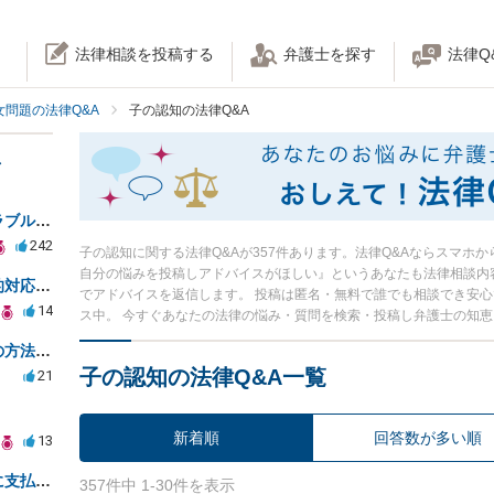
法律相談を投稿する
弁護士を探す
法律Q
女問題の法律Q&A
子の認知の法律Q&A
妊娠後の認知問題と家族とのトラブル解決策を求めて
242
子の認知に関する法律Q&Aが357件あります。法律Q&Aならスマホ
自分の悩みを投稿しアドバイスがほしい』というあなたも法律相談内
望まない中絶の強要に対する法的対応と自己防衛策
でアドバイスを返信します。 投稿は匿名・無料で誰でも相談でき安
14
ス中。 今すぐあなたの法律の悩み・質問を検索・投稿し弁護士の知
妊娠後の相手特定と認知手続きの方法についての相談
子の認知の法律Q&A一覧
21
新着順
回答数が多い順
13
未成年で妊娠。産みたいが相手に支払い能力がない場合。
357件中 1-30件を表示