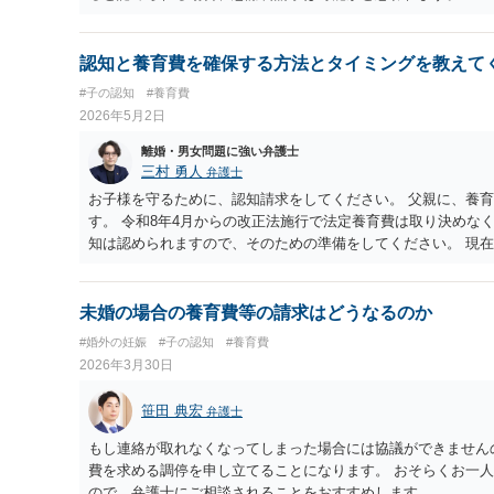
認知と養育費を確保する方法とタイミングを教えて
#子の認知
#養育費
2026年5月2日
離婚・男女問題に強い弁護士
三村 勇人
弁護士
お子様を守るために、認知請求をしてください。 父親に、養
す。 令和8年4月からの改正法施行で法定養育費は取り決めな
知は認められますので、そのための準備をしてください。 現
われます。 そのため、将来の不安をなくすためにもその重荷
お勧めいたします。
未婚の場合の養育費等の請求はどうなるのか
#婚外の妊娠
#子の認知
#養育費
2026年3月30日
笹田 典宏
弁護士
もし連絡が取れなくなってしまった場合には協議ができません
費を求める調停を申し立てることになります。 おそらくお一
ので、弁護士にご相談されることをおすすめします。