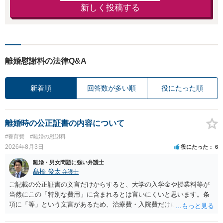
新しく投稿する
離婚慰謝料の法律Q&A
新着順
回答数が多い順
役にたった順
離婚時の公正証書の内容について
#養育費
#離婚の慰謝料
2026年8月3日
役にたった
6
離婚・男女問題に強い弁護士
髙橋 俊太
弁護士
ご記載の公正証書の文言だけからすると、大学の入学金や授業料等が
当然にこの「特別な費用」に含まれるとは言いにくいと思います。条
項に「等」という文言があるため、治療費・入院費だけに限定される
わけではありませんが、その前に「病気・事故に伴う費用」と明記さ