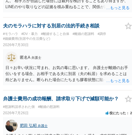
ん。 相手方が否認した場合には裁判を検討することもあり得ますが、
LINEのやり取りなどの証拠を積み重ねることで、関係が認定される余
地は十分にあります。 ただし、手元の証拠でどこまで認定できるかは
個別の事情によりますので、お早めに弁護士に相談されることをおす
すめします。
夫のモラハラに対する別居の法的手続き相談
#モラハラ
#DV・暴力
#離婚すること自体
#離婚の慰謝料
#調停
#婚姻費用(別居中の生活費など)
2026年7月30日
匿名A
弁護士
日々お辛い状況に苛まれ、お気の毒に思います。 弁護士が離婚のお手
伝いをする場合、お相手である夫に別居（夫の転居）を求めることは
殆どありません。断られた場合にたちまち膠着状態に陥ってしまうの
と、同居中の依頼者ご本人をますます窮地に陥らせてしまう可能性が
高いためです。 実務的には、ご相談者さまが転居する形で離婚協議等
を進める選択を採らざるを得ないことが圧倒的多数です。
弁護士費用の成功報酬、請求取り下げで減額可能か？
#慰謝料請求された側
#離婚の慰謝料
2026年7月26日
役にたった
2
肥田 弘昭
弁護士