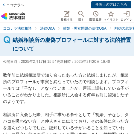
弁護士の方はこちら
ココナラへ
投稿する
探す
閲覧履歴
マイリスト
ログイン
ココナラ法律相談
法律Q&A
離婚・男女問題の法律Q&A
離婚の慰謝
結婚相談所の虚偽プロフィールに対する法的措置
について
公開日時：
2025年2月17日 15:54
更新日時：
2025年2月20日 16:40
数年前に結婚相談所で知り合ったあった方と結婚しましたが、相談
所のプロフィールが事実と異なっていたので相談します。プロフィ
ールでは「子なし」となっていましたが、戸籍上認知している子が
いることがわかりました。相談所に入会する何年も前に認知した子
のようです。

相談所に入会した際、相手に求める条件として「初婚、子なし、タ
バコを吸わない方」と仲人さんに伝えており、その条件に合った方
を選んだつもりでした。認知している子がいることを知っていれ