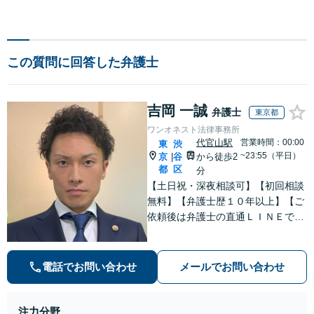
この質問に回答した弁護士
吉岡 一誠
弁護士
東京都
ワンオネスト法律事務所
代官山駅
営業時間：00:00
東
渋
~23:55（平日）
京
谷
から徒歩2
|
都
区
分
【土日祝・深夜相談可】【初回相談
無料】【弁護士歴１０年以上】【ご
依頼後は弁護士の直通ＬＩＮＥでい
つでも連絡可能】【刑事事件・不動
産トラブル・企業法務・男女トラブ
ル・ナイトワークトラブルに注力】
電話でお問い合わせ
メールでお問い合わせ
注力分野