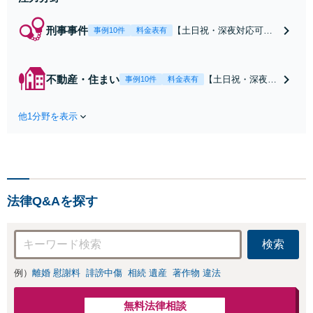
刑事事件
【土日祝・深夜対応可】
事例10件
料金表有
【原則即日介入】迅速な
対応により示談成立・不
起訴を目指します。逮捕
不動産・住まい
【土日祝・深夜相
事例10件
料金表有
勾留されている場合、首
談可】賃貸借にお
都圏近郊は原則即日接見
ける貸主・借主、
可能です。職務質問時に
他1分野を表示
売買における売
お電話いただければ現場
主・買主、その他
臨場も可能です。【初回
仲介・管理等いず
相談無料】
れの立場でも対応
可能【初回相談無
料】
法律Q&Aを探す
検索
例）
離婚 慰謝料
誹謗中傷
相続 遺産
著作物 違法
無料法律相談