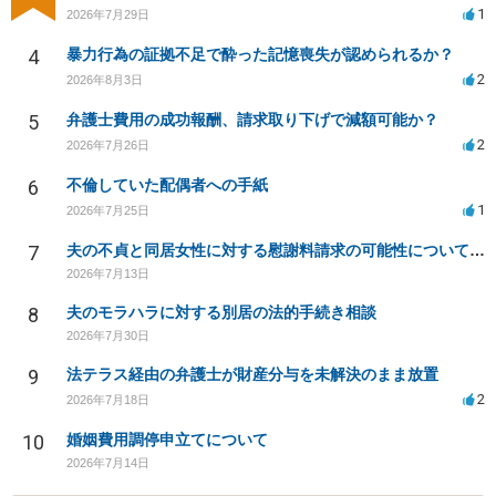
1
2026年7月29日
4
暴力行為の証拠不足で酔った記憶喪失が認められるか？
2
2026年8月3日
5
弁護士費用の成功報酬、請求取り下げで減額可能か？
2
2026年7月26日
6
不倫していた配偶者への手紙
1
2026年7月25日
7
夫の不貞と同居女性に対する慰謝料請求の可能性について相談
2026年7月13日
8
夫のモラハラに対する別居の法的手続き相談
2026年7月30日
9
法テラス経由の弁護士が財産分与を未解決のまま放置
2
2026年7月18日
10
婚姻費用調停申立てについて
2026年7月14日