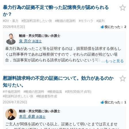
れていますので、通常は、病気や事故によって臨時に必要となった医
療費その他これに類する特別支出を念頭に置いた条項と読むのが自然
暴力行為の証拠不足で酔った記憶喪失が認められる
です。したがって、大学の入学金、授業料、受験費用などの教育費に
か？
ついてまで、「この条項があるから当然に半額を請求できる」とまで
#DV・暴力
#慰謝料請求したい側
#離婚の慰謝料
#モラハラ
#裁判
は言いにくいと思われます。なお、通常、大学進学費用をどこまで負
2026年8月3日
役にたった
2
担すべきかについては、離婚時の合意内容のほか、子どもの年齢、大
学進学についての父母の認識、父母の学歴・収入・資産状況、進学先
離婚・男女問題に強い弁護士
や費用などを踏まえて個別に検討することになります。公正証書の他
泉 亮介
弁護士
の条項において、養育費の終期についてどのように定められている
暴力行為があったこと等を証明するのは，損害賠償を請求する側もし
か、大学進学に関する定めの有無、「教育費」「進学費用」に関する
くは刑事事件であれば検察側ですので，それらの証拠が殆どない場
定めの有無等について確認する必要があると考えられます。
合，当該事実が認められる請求が認められないという可能性はあるで
しょう。
慰謝料請求時の不定の証拠について。効力があるのか
知りたい。
#不倫慰謝料
#離婚の慰謝料
#離婚協議
#異性関係(不貞等)
#慰謝料請求したい側
#離婚書類作成
2026年7月29日
役にたった
1
離婚・男女問題に強い弁護士
本庄 卓磨
弁護士
ご主人が関係を認めている以上、証拠として弱いとまでは言えませ