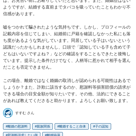
ば、お見合い前にお断りしていたと思います。また、婚姻歴はない
ようですが、結婚する直前までタバコを吸っていたこともわかり不
信感があります。

嘘をつかれて騙されたような気持ちです。しかし、プロフィールの
記載内容を信じてしまい、結婚前に戸籍を確認しなかった私にも落
ち度があるような気がしています。同居している子はいないという
認識だったかもしれませんし、口頭で「認知している子も含めて子
どもはいないですよね？」などの確認をすることもできたと後悔し
ています。提示した条件だけでなく、人柄等に惹かれて相手を選ん
だことも否定できません。

この場合、離婚ではなく婚姻の取消しが認められる可能性はあるで
しょうか？また、詐欺に該当するのか、慰謝料等損害賠償の請求が
できる場合の目安金額が知りたいです。その他、法的にできること
があれば教えてくださると助かります。よろしくお願い致します。
すすむ さん
離婚の慰謝料
親族関係
離婚すること自体
子の認知
慰謝料請求したい側
離婚協議