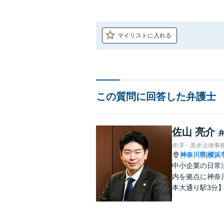
マイリストに入れる
この質問に回答した弁護士
佐山 亮介
井澤・黒井法律事
神奈川県
横浜
|
中小企業の日常
内を拠点に神奈
本大通り駅3分