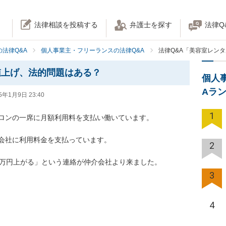
法律相談を投稿する
弁護士を探す
法律Q
法律Q&A
個人事業主・フリーランスの法律Q&A
法律Q&A「美容室レン
値上げ、法的問題はある？
個人
Aラ
5年1月9日 23:40
1
ロンの一席に月額利用料を支払い働いています。

会社に利用料金を支払っています。

2
万円上がる」という連絡が仲介会社より来ました。

3
4