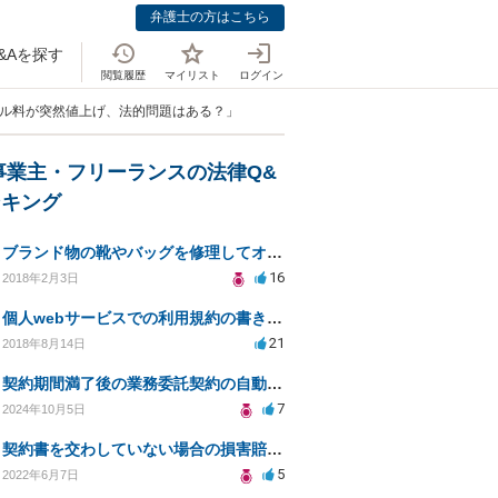
弁護士の方はこちら
&Aを探す
閲覧履歴
マイリスト
ログイン
タル料が突然値上げ、法的問題はある？」
事業主・フリーランスの法律Q&
ンキング
ブランド物の靴やバッグを修理してオークションなどに出品したりすることは商標権の侵害にあたりますか？
16
2018年2月3日
個人webサービスでの利用規約の書き方として「株式会社○○（以下当社）」と違う表現はありますか？
21
2018年8月14日
契約期間満了後の業務委託契約の自動更新について
7
2024年10月5日
契約書を交わしていない場合の損害賠償について
5
2022年6月7日