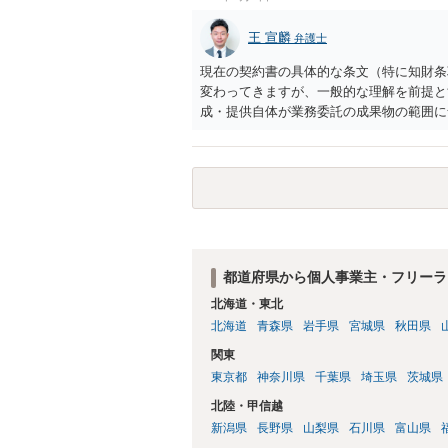
王 宣麟
弁護士
現在の契約書の具体的な条文（特に知財条
変わってきますが、一般的な理解を前提と
成・提供自体が業務委託の成果物の範囲に
であるため知的財産が相談者様に帰属する
とも可能。ただし合意解除する場合の条項
いよう調整が必要 ・契約を残す場合は、
ことが難しくなるケースもある。他方で契
う建付けになっている場合は、契約終了後
安であれば、契約書類等一式を持参して弁
都道府県から個人事業主・フリーラ
北海道・東北
北海道
青森県
岩手県
宮城県
秋田県
関東
東京都
神奈川県
千葉県
埼玉県
茨城県
北陸・甲信越
新潟県
長野県
山梨県
石川県
富山県