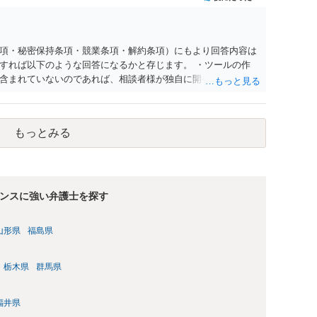
項・秘密保持条項・競業条項・解約条項）にもより回答内容は
すれば以下のような回答になるかと存じます。 ・ツールの作
含まれていないのであれば、相談者様が独自に開発したツール
 ・相手方の同意が得られるのであれば、契約を合意解除するこ
については、契約書上の他の条項との兼ね合いで不利にならな
競業避止義務が契約上課されているのであれば、同業に納品する
もっとみる
約終了後であっても「●年間、競業避止義務が存続する」とい
であっても注意が必要 ということになるかと存じます。 ご不
護士の相談されることをお勧めします。
ンスに強い弁護士を探す
山形県
福島県
栃木県
群馬県
福井県