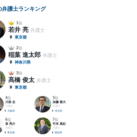
の弁護士ランキング
1
位
若井 亮
弁護士
東京都
2
位
稲葉 進太郎
弁護士
神奈川県
3
位
髙橋 俊太
弁護士
東京都
4
5
位
位
川添 圭
加藤 善大
弁護士
弁護士
大阪府
埼玉県
6
7
位
位
泉 亮介
竹本 真紀
弁護士
弁護士
東京都
愛知県