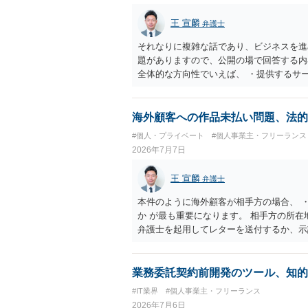
る場合は、販売国の商標・意匠等を確認す
消滅している、侵害に当たらない、又は単
王 宣麟
弁護士
が販売していることだけでは、適法とは判
それなりに複雑な話であり、ビジネスを進
題がありますので、公開の場で回答する内
全体的な方向性でいえば、 ・提供するサ
け、サーフィンや農業体験、工場見学等の
流・学習機会として整理すること。 ・宿
ト本人と事業者の間で完結させ、日本語講
海外顧客への作品未払い問題、法的
と。 ・利用規約・免責条項では、①講師
#個人・プライベート
#個人事業主・フリーランス
立場であること、②参加者の移動・アクテ
2026年7月7日
重大な過失を除く範囲で事故等についての
等を作成された方がよろしいかと思います
王 宣麟
弁護士
ありますので、資料などを持参の上、弁護
本件のように海外顧客が相手方の場合、 
か が最も重要になります。 相手方の所
弁護士を起用してレターを送付するか、示
士は一般的に、日本の弁護士よりもタイム
で詳細なご相談を聞くには限界があります
業務委託契約前開発のツール、知的
#IT業界
#個人事業主・フリーランス
2026年7月6日