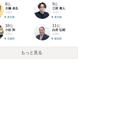
8
9
位
位
大橋 卓生
三村 勇人
弁護士
弁護士
東京都
東京都
10
11
位
位
小杉 和
白井 弘昭
弁護士
弁護士
京都府
愛知県
もっと見る