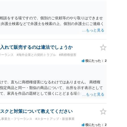
相談をする場ですので、個別のご依頼等のやり取りはできませ
は弁護士検索などで弁護士を検索の上、個別の弁護士にご連絡く
入れて販売するのは違法でしょうか
リーランス
#海外企業との契約トラブル
#商標権侵害
役にたった
2
けで、直ちに商標権侵害になるわけではありません。 商標権
指定商品と同一・類似の商品について、出所を示す表示として
て、家具を作品の題材として描くにとどまる場合は、通常、商
 ただし、家具名や特徴的な形状を商品名・広告に大きく表示
る販売方法であれば、商標権や不正競争防止法上の問題が生じ
れる場合は、著作権も別途問題となります。 無料のSNS投稿や
スクと対策について教えてください
す。商標権については、有料か無料かよりも、商標として使用
人事業主・フリーランス
#スタートアップ・新規事業
標権は原則として日本国内にのみ効力を持ちます。外国で販売す
役にたった
2