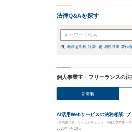
法律Q&Aを探す
例）
離婚 慰謝料
誹謗中傷
相続 遺産
著作物
個人事業主・フリーランスの法
新着順
AI活用Webサービスの法務相談:
#契約書作成・リーガルチェック
#個人事業主・フ
2026年7月18日