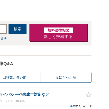
検索
無料法律相談
新しく投稿する
 違法
律Q&A
回答数が多い順
役にたった順
 プライバシーや未成年対応など
リーランス
#IT業界
役にたった
2