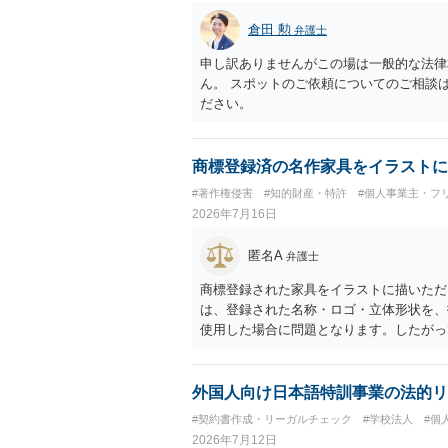
倉田 勲
弁護士
申し訳ありませんがこの場は一般的な法律
ん。 スポットのご依頼についてのご相談
ださい。
商標登録済の名作家具をイラストに
#著作権侵害
#知的財産・特許
#個人事業主・フ
2026年7月16日
匿名A
弁護士
商標登録された家具をイラストに描いただ
は、登録された名称・ロゴ・立体形状を、
使用した場合に問題となります。したがっ
標権侵害にはなりにくいと考えられます。
し、公式商品やライセンス商品と誤認させ
得ます。家具のデザインに著作権が認めら
外国人向け日本語特訓事業の法的リ
プレゼントでも、著作権侵害は成立し得ま
#契約書作成・リーガルチェック
#学校法人
#個
しているかが重要です。 また、日本の商
2026年7月12日