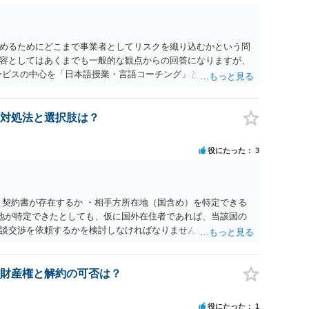
る必要があります。 他の作家の例は、許諾を得ている、権利が
に権利行使されていないなど、様々な可能性があります。他人
断できません。
めるためにどこまで事業者としてリスクを織り込むかという問
容としてはあくまでも一般的な観点からの回答になりますが、
ービスの中心を「日本語授業・言語コーチング」と明確に位置付
アクティビティは、旅行商品ではなく授業に付随した無償の交
泊・交通・レンタカー等の契約主体および支払は常にクライアン
師は予約手続や支払の代理・媒介・取次・窓口を担わないこ
対処法と選択肢は？
は旅行業者ではなく運送・宿泊等のサービス提供者とは独立した
ィビティ参加は自己の判断と責任によること、③講師の故意・
役にたった
3
責任を限定することを明示すること。 この辺りは意識して書類
。 公開の場で個別具体的な内容に従って回答するのにも限界が
士の相談されることをお勧めします。
・契約書が存在するか ・相手方所在地（国含め）を特定できる
在地が特定できたとしても、仮に国外在住者であれば、当該国の
談交渉を依頼するかを検討しなければなりませんが、海外弁護
チャージが高く、費用倒れになる可能性も高いです。 公開の場
ので、詳細は別途お問合せいただいた方がよいかと存じます。
財産権と解約の可否は？
役にたった
1